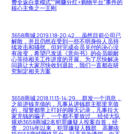
费全返白拿模式”“网赚分红+购物平台”事件的
核心主角之一王刚
3658商城 2019.1.18-20:42……虽然目前公司已
解散，并且仍然在受到一些不明身份人员持
续攻击和骚扰，但对完成会员兑付的决心没
有改变，希望已发送《意向书》的会员能耐
心等待相关工作进度的开展。为了尽快解决
问题让大家尽快收到退款，我们一直都在研
究制定相关方案
3658商城 2018.11.13-14:29……群发一个消息，
之前进钱充值的，凡事从进钱群主那里充值
的，报警都带上打好的聊天记录，凡事拉大
家充钱的骗子，一个都不要放过……经侦大队
规劝3658商城2名犯罪嫌疑人投案自首，经
查，2014年以来，犯罪嫌疑人魏群、高鹏依