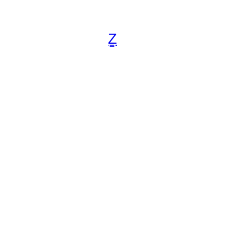
跳
至
内
Z̳
容