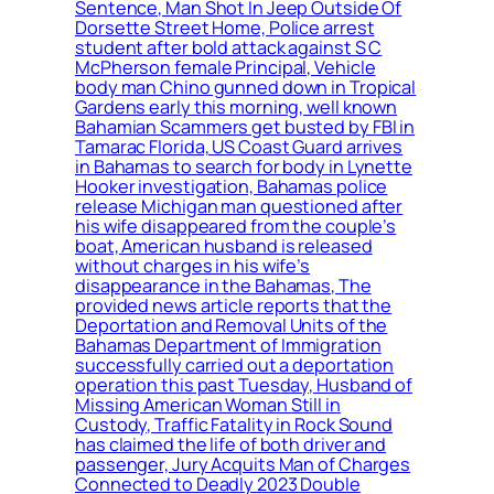
Sentence, Man Shot In Jeep Outside Of
Dorsette Street Home, Police arrest
student after bold attack against S C
McPherson female Principal, Vehicle
body man Chino gunned down in Tropical
Gardens early this morning, well known
Bahamian Scammers get busted by FBI in
Tamarac Florida, US Coast Guard arrives
in Bahamas to search for body in Lynette
Hooker investigation, Bahamas police
release Michigan man questioned after
his wife disappeared from the couple’s
boat, American husband is released
without charges in his wife’s
disappearance in the Bahamas, The
provided news article reports that the
Deportation and Removal Units of the
Bahamas Department of Immigration
successfully carried out a deportation
operation this past Tuesday, Husband of
Missing American Woman Still in
Custody, Traffic Fatality in Rock Sound
has claimed the life of both driver and
passenger, Jury Acquits Man of Charges
Connected to Deadly 2023 Double