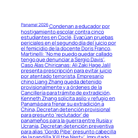
Panama! 2026
Condenan a educador por
hostigamiento escolar contra cinco
estudiantes en Coclé, Evacúan pruebas
periciales en el segundo día del juicio por
el femicidio de la docente Doris Franco,
Martinelli: ‘No me puedo quedar callado
tengo que denunciar a Sergio Davis’,
Caso Alas Chiricanas: Ali Zaki Hage Jalil
presenta prescripción para evitar juicio
por atentado terrorista, Empresario
chino Liang Zhang queda detenido
provisionalmente y a órdenes de la
Cancillería para trámite de extradición,
Kenneth Zhang solicita asilo y refugio en
Panamá para frenar su extradición a
China, Decretan detención provisional
para presunto ‘reclutador’ de
panameños para la guerra entre Rusia y
Ucrania, Decretan detención preventiva
para alias ‘Gordo Pibe’ presunto cabecilla
de la pandilla ‘Kill the Nasty’, Imputado