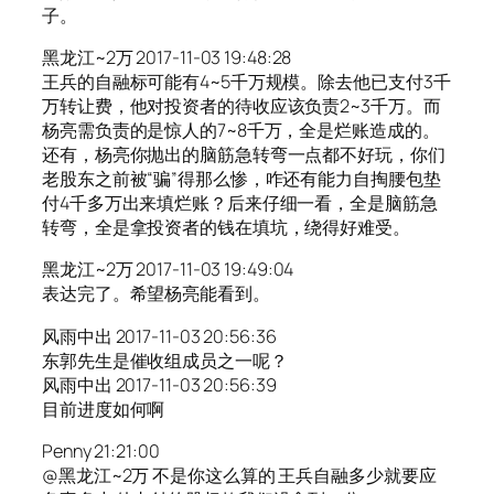
子。
黑龙江~2万 2017-11-03 19:48:28
王兵的自融标可能有4~5千万规模。除去他已支付3千
万转让费，他对投资者的待收应该负责2~3千万。而
杨亮需负责的是惊人的7~8千万，全是烂账造成的。
还有，杨亮你抛出的脑筋急转弯一点都不好玩，你们
老股东之前被“骗”得那么惨，咋还有能力自掏腰包垫
付4千多万出来填烂账？后来仔细一看，全是脑筋急
转弯，全是拿投资者的钱在填坑，绕得好难受。
黑龙江~2万 2017-11-03 19:49:04
表达完了。希望杨亮能看到。
风雨中出 2017-11-03 20:56:36
东郭先生是催收组成员之一呢？
风雨中出 2017-11-03 20:56:39
目前进度如何啊
Penny 21:21:00
@黑龙江~2万 不是你这么算的 王兵自融多少就要应