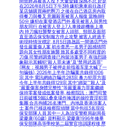
間曾經為被害人投下大量金錢 深感不忿 於是
在2026年8月5日下午3時 嫌犯乘車前往氹仔
某店舖購買兩把𠝹刀 之後在自己酒店房內取
得餐刀與餐叉 意圖殺害被害人報復 當晚8時
50分 嫌犯在案發酒店門外 看見被害人與男性
朋友同行 在被害人登上7人車後趁機衝上車
內 持刀瘋狂襲擊女被害人頭部、頸部及面部
直至酒店保安制服方停止攻擊 被害人經過手
術現時情況穩定, 8月5日路氹區一間酒店門外
發生嚴重傷人案 初步查悉一名男子因感情問
題向其女性朋友施襲 致其多處受不同程度的
刀傷 司警經調查後已拘留涉案男子 有強烈跡
象顯示其觸犯“殺人罪未遂”及“禁用武器罪”
(网友：视频男子被押走前指着车里大喊了一
句骗钱), 2026年上半年 詐騙案共錄得1006
宗 其中 電訊網絡詐騙共283宗 暴力犯罪方面
今年上半年共錄得129宗 其中“綁架”“殺人”及
“嚴重傷害身體完整性”等嚴重暴力罪案繼續
保持零案發或低案發率, 檢察院訊：澳門司警
日前破獲3個以桑拿場作掩護的操控賣淫犯罪
集團 合共拘捕26名澳門、內地及香港涉案人
士 案件已移送檢察院偵辦 當中包括3名現役
保安部隊人員 其中一人為治安警察局副局長
梁慶康(60歲) 資料顯示 梁慶康1996年修畢
保安部隊高等學校第二屆警官培訓課程後 歷