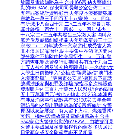
故障及電線短路為主 合共166宗 佔火警總出
勤的66.94%, 保安司司長辦公室公佈二○二
五年罪案統計資料顯示 去年度本澳整體犯罪
宗數為一萬三千四百五十八宗 較二○二四年
有所減少八百四十宗 二○二五年本澳暴力犯
罪共錄得二百六十二宗 較二○二四年減少二
十八宗 二○二五年共發生三宗殺人案 均與家
庭矛盾及感情糾紛相關 去年強姦案共三十二
宗 較二○二四年減少十六宗 約七成受害人為
非本澳居民 案發地點主要集中在酒店房間內
部分案件不排除由性交易衍生 二○二五年 警
方調查犯罪及警務行動期間 共有五千九百二
十五人被拘留及送交檢察院處理, 一名內地女
大學生日前疑墮入“公檢法”騙局 誤信“澳門出
入境事務廳”、“雲南市公安局”指其名下電話
號碼涉嫌參與犯罪及詐騙 按指示多次轉賬後
發現賬戶內三百九十萬元人民幣(折合約四百
五十五萬澳門元)被他人轉走, 2025年本澳所
有涉及消防事件總數共有53190宗 去年全年
消防局的火警出勤總數為850宗 經統計 火警
原因以忘記關爐、有人留下火種、燃燒香燭/
冥鏹、機件/設備故障及電線短路為主 合共
534宗 佔火警總出勤的62.82%。由數據可見
火警主要成因及須開喉撲救的個案 多與居民
日常疏忽或安全防範意識不足相關