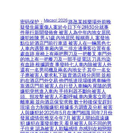
Macao! 2026
密码保护：
路氹某娛樂場外前晚
疑發生嚴重傷人案於今日下午2時30分就事
件舉行新聞發佈會 被害人為中年內地女居民
嫌犯姓陳 男 41歲 內地居民 報稱商人 案發地
點位於酒店門前行車道 被害人在一輛黑色七
人車內遇襲 車廂內第二排左邊乘客位置有多
處血跡 座椅上有兩把𠝹刀及一把餐叉 車門外
的地上有一把餐刀及一部手提電話 刀具均染
有血跡 根據調查 事發時七人車內除被害人外
還有一名男司機及兩名內地女子 其中一名女
子應被害人要求私下販賣酒店積分房間 並相
約在酒店門外交易 他們抵達現場後將車輛停
靠酒店門前 被害人自行登入車輛內 尾隨的男
嫌犯突然進入車內 手持利器不斷向被害人
頭、頸攻擊 被害人不斷呼喊 車內乘客立即逃
離車廂 並向酒店保安求救 數十秒後保安趕到
現場 合力制服嫌犯 根據多方調查及分析 被害
人與嫌犯於2025年5月在澳門相識 同年7月份
發展成情侶 惟至今年7月 被害人開始疏遠嫌
犯 嫌犯在案發前數天 看見被害人與不同的男
子往來 認為被害人欺騙感情 亦感到在相戀期