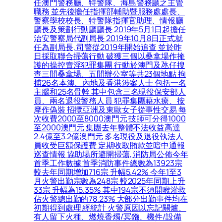
任澳門警務廳、特警隊、海島警務廳之主管
職務 並先後擔任指揮部輔助暨服務處處長、
警察學校校長、特警隊指揮官助理、情報廳
廳長及策劃行動廳廳長 2019年5月1日起擔任
治安警察局代副局長 2019年10月8日正式就
任為副局長, 司警從2019年開始追查 並於昨
日採取聯合掃蕩行動 破獲三個以桑拿場作掩
護的操控賣淫犯罪集團 行動於澳門及氹仔搜
查三間桑拿場、五間辦公室等共23個地點 拘
捕26名本澳、內地及香港涉案人士 包括一名
主腦和25名骨幹 其中包含三名現役保安部人
員、兩名退役警務人員 犯罪集團藉水療、按
摩作偽裝 招攬亞洲及東歐女子從事性交易 每
次收費2000至8000澳門元 技師可分得1000
至2000澳門元 集團去年整體不法收益高達
2.4億至3.2億澳門元 多名現役及退役執法人
員收受巨額保護費 定期收取賄款並暗中通報
巡查情報 協助場所避開掃蕩, 消防局公佈今年
首季工作數據 首季消防事件總數為13923宗
較去年同期增加716宗 升幅5.42% 今年1至3
月火警出勤宗數為248宗 較2025年同期上升
33宗 升幅為15.35% 其中194宗不須開喉灌救
佔火警總出勤的78.23% 大部分出勤事件均在
初期得到處理 經統計 火警原因以忘記關爐、
有人留下火種、燃燒香燭/冥鏹、機件/設備