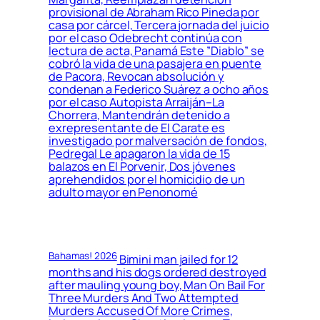
provisional de Abraham Rico Pineda por
casa por cárcel, Tercera jornada del juicio
por el caso Odebrecht continúa con
lectura de acta, Panamá Este ”Diablo” se
cobró la vida de una pasajera en puente
de Pacora, Revocan absolución y
condenan a Federico Suárez a ocho años
por el caso Autopista Arraiján–La
Chorrera, Mantendrán detenido a
exrepresentante de El Carate es
investigado por malversación de fondos,
Pedregal Le apagaron la vida de 15
balazos en El Porvenir, Dos jóvenes
aprehendidos por el homicidio de un
adulto mayor en Penonomé
Bahamas! 2026
Bimini man jailed for 12
months and his dogs ordered destroyed
after mauling young boy, Man On Bail For
Three Murders And Two Attempted
Murders Accused Of More Crimes,