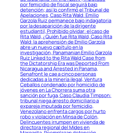
por femicidio de fiscal seguirá bajo
detención; así lo confirmó el Tribunal de
Apelaciones, Caso Rita Wald: Emilio
Garzola Ruiz permanece bajo indagatoria
por la desaparición de la dirigente
estudiantil, Prohibido olvidar: el caso de
Rita Wald, ¿Quién fue Rita Wald, Caso Rita
Wald: la aprehensión de Emilio Garzola
abre un nuevo capítulo en la
investigación, Panamanian Emilio Garzola
Ruiz Linked to the Rita Wald Case from
the Dictatorship Era was Deported From
Nicaragua and Arrested in Panama,
Senafront le cae a cinco personas
dedicadas a la minería ilegal, Ventura
Ceballos condenado por homicidio de
jóvenes en La Chorrera suma otra
sanción por fuga, Caso Claudia Timpson:
tribunal niega arresto domiciliario a
expareja imputada por femicidio,
Venezolano enfrenta cargos por hurto
robo y violación en Minsa de Colón,
Delincuentes irrumpen en vivienda de
directora regional del Mides en
Margarita, Reemplazan detención