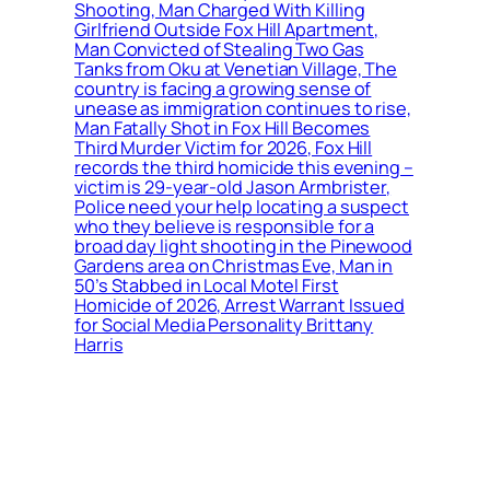
Shooting, Man Charged With Killing
Girlfriend Outside Fox Hill Apartment,
Man Convicted of Stealing Two Gas
Tanks from Oku at Venetian Village, The
country is facing a growing sense of
unease as immigration continues to rise,
Man Fatally Shot in Fox Hill Becomes
Third Murder Victim for 2026, Fox Hill
records the third homicide this evening –
victim is 29-year-old Jason Armbrister,
Police need your help locating a suspect
who they believe is responsible for a
broad day light shooting in the Pinewood
Gardens area on Christmas Eve, Man in
50’s Stabbed in Local Motel First
Homicide of 2026, Arrest Warrant Issued
for Social Media Personality Brittany
Harris