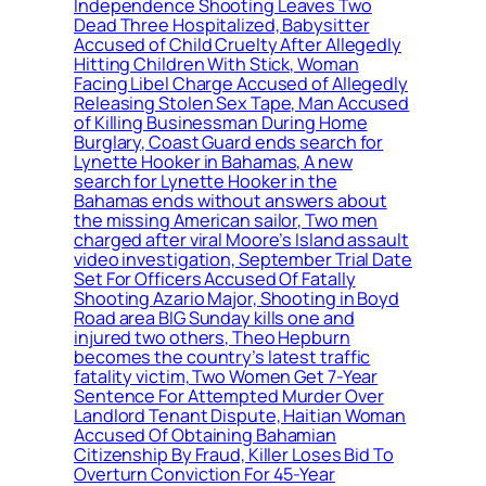
Independence Shooting Leaves Two
Dead Three Hospitalized, Babysitter
Accused of Child Cruelty After Allegedly
Hitting Children With Stick, Woman
Facing Libel Charge Accused of Allegedly
Releasing Stolen Sex Tape, Man Accused
of Killing Businessman During Home
Burglary, Coast Guard ends search for
Lynette Hooker in Bahamas, A new
search for Lynette Hooker in the
Bahamas ends without answers about
the missing American sailor, Two men
charged after viral Moore’s Island assault
video investigation, September Trial Date
Set For Officers Accused Of Fatally
Shooting Azario Major, Shooting in Boyd
Road area BIG Sunday kills one and
injured two others, Theo Hepburn
becomes the country’s latest traffic
fatality victim, Two Women Get 7-Year
Sentence For Attempted Murder Over
Landlord Tenant Dispute, Haitian Woman
Accused Of Obtaining Bahamian
Citizenship By Fraud, Killer Loses Bid To
Overturn Conviction For 45-Year