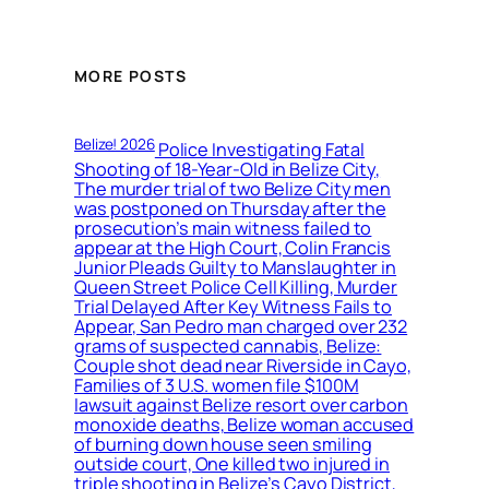
MORE POSTS
Belize! 2026
Police Investigating Fatal
Shooting of 18-Year-Old in Belize City,
The murder trial of two Belize City men
was postponed on Thursday after the
prosecution’s main witness failed to
appear at the High Court, Colin Francis
Junior Pleads Guilty to Manslaughter in
Queen Street Police Cell Killing, Murder
Trial Delayed After Key Witness Fails to
Appear, San Pedro man charged over 232
grams of suspected cannabis, Belize:
Couple shot dead near Riverside in Cayo,
Families of 3 U.S. women file $100M
lawsuit against Belize resort over carbon
monoxide deaths, Belize woman accused
of burning down house seen smiling
outside court, One killed two injured in
triple shooting in Belize’s Cayo District,