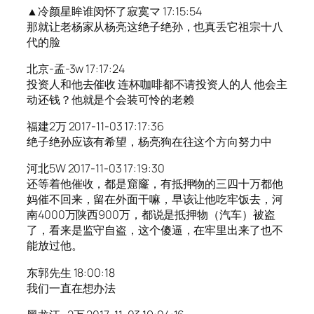
▲冷颜星眸谁闵怀了寂寞マ 17:15:54
那就让老杨家从杨亮这绝子绝孙，也真丢它祖宗十八
代的脸
北京-孟-3w 17:17:24
投资人和他去催收 连杯咖啡都不请投资人的人 他会主
动还钱？他就是个会装可怜的老赖
福建2万 2017-11-03 17:17:36
绝子绝孙应该有希望，杨亮狗在往这个方向努力中
河北5W 2017-11-03 17:19:30
还等着他催收，都是窟窿，有抵押物的三四十万都他
妈催不回来，留在外面干嘛，早该让他吃牢饭去，河
南4000万陕西900万，都说是抵押物（汽车）被盗
了，看来是监守自盗，这个傻逼，在牢里出来了也不
能放过他。
东郭先生 18:00:18
我们一直在想办法