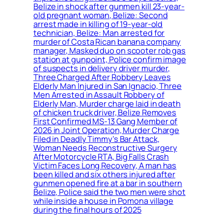
Belize in shock after gunmen kill 23-year-
old pregnant woman, Belize: Second
arrest made in killing of 19-year-old
technician, Belize: Man arrested for
murder of Costa Rican banana company
manager, Masked duo on scooter rob gas
station at gunpoint, Police confirm image
of suspects in delivery driver murder,
Three Charged After Robbery Leaves
Elderly Man Injured in San Ignacio, Three
Men Arrested in Assault Robbery of
Elderly Man, Murder charge laid in death
of chicken truck driver, Belize Removes
First Confirmed MS-13 Gang Member of
2026 in Joint Operation, Murder Charge
Filed in Deadly Timmy’s Bar Attack,
Woman Needs Reconstructive Surgery
After Motorcycle RTA, Big Falls Crash
Victim Faces Long Recovery, A man has
been killed and six others injured after
gunmen opened fire at a bar in southern
Belize, Police said the two men were shot
while inside a house in Pomona village
during the final hours of 2025