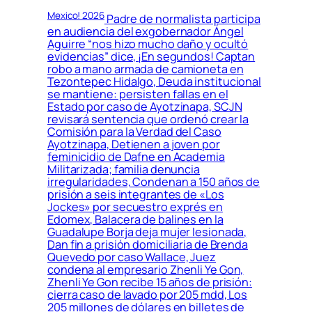
Mexico! 2026
Padre de normalista participa
en audiencia del exgobernador Ángel
Aguirre “nos hizo mucho daño y ocultó
evidencias” dice, ¡En segundos! Captan
robo a mano armada de camioneta en
Tezontepec Hidalgo, Deuda institucional
se mantiene: persisten fallas en el
Estado por caso de Ayotzinapa, SCJN
revisará sentencia que ordenó crear la
Comisión para la Verdad del Caso
Ayotzinapa, Detienen a joven por
feminicidio de Dafne en Academia
Militarizada; familia denuncia
irregularidades, Condenan a 150 años de
prisión a seis integrantes de «Los
Jockes» por secuestro exprés en
Edomex, Balacera de balines en la
Guadalupe Borja deja mujer lesionada,
Dan fin a prisión domiciliaria de Brenda
Quevedo por caso Wallace, Juez
condena al empresario Zhenli Ye Gon,
Zhenli Ye Gon recibe 15 años de prisión:
cierra caso de lavado por 205 mdd, Los
205 millones de dólares en billetes de