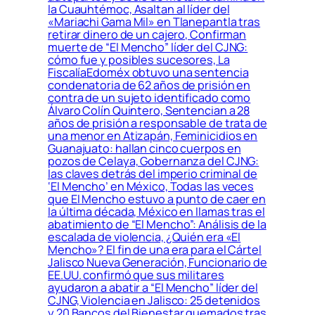
la Cuauhtémoc, Asaltan al líder del
«Mariachi Gama Mil» en Tlanepantla tras
retirar dinero de un cajero, Confirman
muerte de “El Mencho” líder del CJNG:
cómo fue y posibles sucesores, La
FiscalíaEdoméx obtuvo una sentencia
condenatoria de 62 años de prisión en
contra de un sujeto identificado como
Álvaro Colín Quintero, Sentencian a 28
años de prisión a responsable de trata de
una menor en Atizapán, Feminicidios en
Guanajuato: hallan cinco cuerpos en
pozos de Celaya, Gobernanza del CJNG:
las claves detrás del imperio criminal de
‘El Mencho’ en México, Todas las veces
que El Mencho estuvo a punto de caer en
la última década, México en llamas tras el
abatimiento de “El Mencho”: Análisis de la
escalada de violencia, ¿Quién era «El
Mencho»? El fin de una era para el Cártel
Jalisco Nueva Generación, Funcionario de
EE.UU. confirmó que sus militares
ayudaron a abatir a “El Mencho” líder del
CJNG, Violencia en Jalisco: 25 detenidos
y 20 Bancos del Bienestar quemados tras