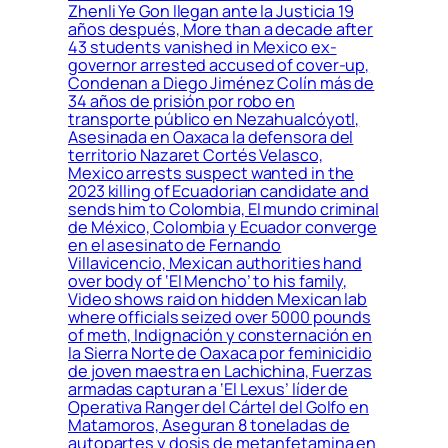
Zhenli Ye Gon llegan ante la Justicia 19
años después, More than a decade after
43 students vanished in Mexico ex-
governor arrested accused of cover-up,
Condenan a Diego Jiménez Colín más de
34 años de prisión por robo en
transporte público en Nezahualcóyotl,
Asesinada en Oaxaca la defensora del
territorio Nazaret Cortés Velasco,
Mexico arrests suspect wanted in the
2023 killing of Ecuadorian candidate and
sends him to Colombia, El mundo criminal
de México, Colombia y Ecuador converge
en el asesinato de Fernando
Villavicencio, Mexican authorities hand
over body of ‘El Mencho’ to his family,
Video shows raid on hidden Mexican lab
where officials seized over 5000 pounds
of meth, Indignación y consternación en
la Sierra Norte de Oaxaca por feminicidio
de joven maestra en Lachichina, Fuerzas
armadas capturan a ‘El Lexus’ líder de
Operativa Ranger del Cártel del Golfo en
Matamoros, Aseguran 8 toneladas de
autopartes y dosis de metanfetamina en