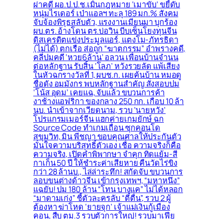
ผ่าคดี ผอ.ป.ป.ช.เมินกฎหมาย ‘เมาขับ’ ขยี้ดับ
หนุ่มไรเดอร์ เป่าแอลฯ ทะลุ 189 มก.% สังคม
จับจ้องพิรุธสลับตัว, แรงงานเมียนมา บุกร้อง
ผบ.ตร. อ้างโดน ตร.บ่อวิน บีบเซ็นโยงทุนจีน
ดิสเครดิตแข่งประมูลแอร์, แตงโม-ภัทรธิดา
(ไม่ได้) ตกเรือ ส่อถูก “ฆาตกรรม” อำพรางคดี,
คลี่ปมคดี ‘หวย6ล้าน’ อลวน เพื่อนบ้านจำนน
ต่อหลักฐาน รับสิ้น ‘โลภ’ หวังรวยลัด แพ้เสียง
ในหัวฉกรางวัลที่ 1, ผบช.ก. เผยค้นบ้าน หมอดู
ชื่อดัง อมมังกร พบหลักฐานสำคัญ สั่งสอบปม
‘โน้ส อุดม’ เคยแฉ, จับแล้ว ขบวนการค้า
งาช้างแอฟริกา ของกลาง 250 กก. เกือบ 10 ล้า
นบ. นำเข้าจากเวียดนาม, รวบ ‘นายหวัง’
โปรแกรมเมอร์จีน แฮกค่ายเกมยักษ์ ฉก
Source Code ทำเกมเถื่อน ซุกคอนโด
สุขุมวิท, มิน พีชญา ขอบคุณศาลให้ประกันตัว
มั่นใจความบริสุทธิ์ตัวเอง เชื่อ ความจริงก็คือ
ความจริง, เปิดคำพิพากษา จำคุก ทิดแย้ม-สี
กาเก็น 50 ปี ให้ชำระค่าเสียหาย คืนวัดไร่ขิง
กว่า 28 ล้านบ., ไล่ล่าระทึก! สกัดจับ ขบวนการ
ลอบขนต่างด้าวจีน เข้ากรุงเทพฯ, “มหาหนึ่ง”
แฉยับ! ปม 180 ล้าน “โทน บางแค” ไม่ได้หลอก
“มาดามเก่ง” ชี้ตัวละครลับ “ตี๋ตื่น”, รวบ 2 ผู้
ต้องหา ฆ่าโหด ‘ยายจุก’ เจ้าแม่เงินกู้เมือง
คอน, สืบ ตม.3 รวบตัวการใหญ่! รวบมาเฟีย