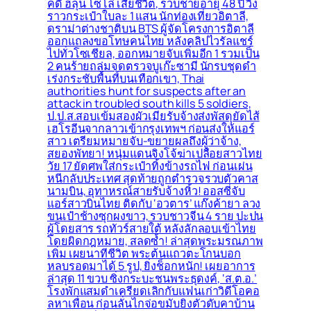
คดี ฮลุน โซโล่ เสียชีวิต, รวบชายอายุ 48 ปี วิ่ง
ราวกระเป๋าใบละ 1 แสน นักท่องเที่ยวอิตาลี,
ดราม่าต่างชาติบน BTS ผู้จัดโครงการอิตาลี
ออกแถลงขอโทษคนไทย หลังคลิปไวรัลแชร์
ไปทั่วโซเชียล, ออกหมายจับเพิ่มอีก 1 รวมเป็น
2 คนร้ายถล่มจุดตรวจบูเก๊ะซามี นักรบชุดดำ
เร่งกระชับพื้่นที่บนเทือกเขา, Thai
authorities hunt for suspects after an
attack in troubled south kills 5 soldiers,
ป.ป.ส.สอบเข้มสองผัวเมียรับจ้างส่งพัสดุยัดไส้
เฮโรอีนจากลาวเข้ากรุงเทพฯ ก่อนส่งให้แอร์
สาว เตรียมหมายจับ-ขยายผลถึงผู้ว่าจ้าง,
สยองพัทยา! หนุ่มแดนจิงโจ้ฆ่าเปลือยสาวไทย
วัย 17 ยัดศพใส่กระเป๋าทิ้งข้างรถไฟ ก่อนเผ่น
หนีกลับประเทศ สุดท้ายถูกตำรวจรวบตัวคาส
นามบิน, อุทาหรณ์สายรับจ้างหิ้ว! ออสซี่จับ
แอร์สาวบินไทย ติดกับ ‘อวตาร’ แก๊งค้ายา ลวง
ขนเป๋าช้างซุกผงขาว, รวบชาวจีน 4 ราย ปะปน
ผู้โดยสาร รถทัวร์สายใต้ หลังลักลอบเข้าไทย
โดยผิดกฎหมาย, สลดซ้ำ! ล่าสุดพระมรณภาพ
เพิ่ม เผยนาทีชีวิต พระต้นแถวตะโกนบอก
หลบรอดมาได้ 5 รูป, ยิ่งช็อกหนัก! เผยอาการ
ล่าสุด 11 ขวบ ซิ่งกระบะชนพระธุดงค์, ‘ส.ต.อ.’
โรงพักแสมดำเครียดเลิกกับแฟนเก่าวิดีโอคอ
ลหาเพื่อน ก่อนลั่นไกจ่อขมับยิงตัวดับคาบ้าน