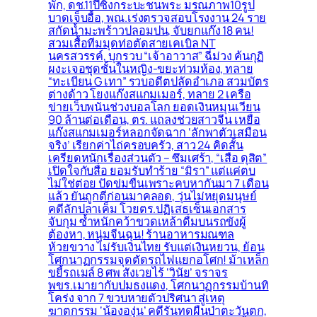
พัก, ดช.11ปีซิ่งกระบะชนพระ มรณภาพ10รูป
บาดเจ็บอื้อ, พณ.เร่งตรวจสอบโรงงาน 24 ราย
สกัดน้ำมะพร้าวปลอมปน, จับยกแก๊ง 18 คน!
สวมเสื้อทีมมุดท่อตัดสายเคเบิล NT
นครสวรรค์, บุกรวบ “เจ้าอาวาส” ฉี่ม่วง ค้นกุฏิ
ผงะเจอชุดชั้นในหญิง-ขยะท่วมห้อง, ทลาย
“ทะเบียน G เทา” รวบอดีตปลัดอำเภอ สวมบัตร
ต่างด้าว โยงแก๊งสแกมเมอร์, ทลาย 2 เครือ
ข่ายเว็บพนันช่วงบอลโลก ยอดเงินหมุนเวียน
90 ล้านต่อเดือน, ตร. แถลงช่วยสาวจีน เหยื่อ
แก๊งสแกมเมอร์หลอกจัดฉาก ‘ลักพาตัวเสมือน
จริง’ เรียกค่าไถ่ครอบครัว, สาว 24 คิดสั้น
เครียดหนักเรื่องส่วนตัว – ซึมเศร้า, “เสือ ดุสิต”
เปิดใจกับสื่อ ยอมรับทำร้าย “มิรา” แต่แค่ตบ
ไม่ใช่ต่อย ปัดข่มขืนเพราะคบหากันมา 7 เดือน
แล้ว ยันถูกตีก่อนมาคลอด, วุ่นไม่หยุดมนุษย์
คดีลักปลาเค็ม โวยตร.ปฏิเสธเซ็นเอกสาร
จับกุม ซ้ำหนักคว้าขวดเหล้าดื่มบนรถขังผู้
ต้องหา, หนุ่มจีนฉุน! ร้านอาหารมณฑล
ห้วยขวาง ไม่รับเงินไทย รับแต่เงินหยวน, ย้อน
โศกนาฏกรรมจุดตัดรถไฟแยกอโศก! ม้าเหล็ก
ขยี้รถเมล์ 8 ศพ สังเวยไร้ ‘วินัย’ จราจร
พขร.เมายากับปมธงแดง, โศกนาฏกรรมบ้านทิ
โคร่ง จาก 7 ขวบหายตัวปริศนา สู่เหตุ
ฆาตกรรม ‘น้ององุ่น’ คดีรันทดผืนป่าตะวันตก,