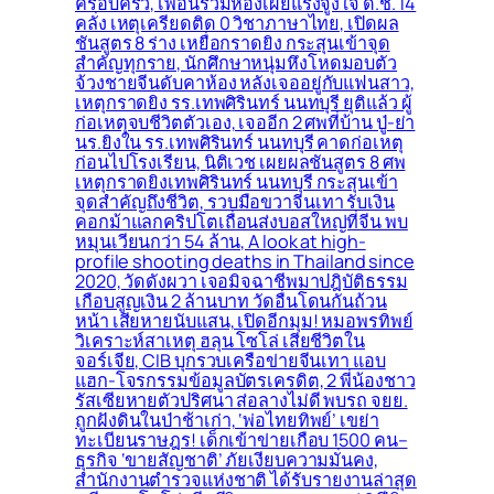
ครอบครัว, เพื่อนร่วมห้องเผยแรงจูงใจ ด.ช. 14
คลั่ง เหตุเครียดติด 0 วิชาภาษาไทย, เปิดผล
ชันสูตร 8 ร่าง เหยื่อกราดยิง กระสุนเข้าจุด
สำคัญทุกราย, นักศึกษาหนุ่มหึงโหดมอบตัว
จ้วงชายจีนดับคาห้อง หลังเจออยู่กับแฟนสาว,
เหตุกราดยิง รร.เทพศิรินทร์ นนทบุรี ยุติแล้ว ผู้
ก่อเหตุจบชีวิตตัวเอง, เจออีก 2 ศพที่บ้าน ปู่-ย่า
นร.ยิงใน รร.เทพศิรินทร์ นนทบุรี คาดก่อเหตุ
ก่อนไปโรงเรียน, นิติเวช เผยผลชันสูตร 8 ศพ
เหตุกราดยิงเทพศิรินทร์ นนทบุรี กระสุนเข้า
จุดสำคัญถึงชีวิต, รวบมือขวาจีนเทา รับเงิน
คอกม้าแลกคริปโตเถื่อนส่งบอสใหญ่ที่จีน พบ
หมุนเวียนกว่า 54 ล้าน, A look at high-
profile shooting deaths in Thailand since
2020, วัดดังผวา เจอมิจฉาชีพมาปฎิบัติธรรม
เกือบสูญเงิน 2 ล้านบาท วัดอื่นโดนกันถ้วน
หน้า เสียหายนับแสน, เปิดอีกมุม! หมอพรทิพย์
วิเคราะห์สาเหตุ ฮลุน โซโล่ เสียชีวิตใน
จอร์เจีย, CIB บุกรวบเครือข่ายจีนเทา แอบ
แฮก-โจรกรรมข้อมูลบัตรเครดิต, 2 พี่น้องชาว
รัสเซียหายตัวปริศนา ส่อลางไม่ดี พบรถ จยย.
ถูกฝังดินในป่าช้าเก่า, ‘พ่อไทยทิพย์’ เขย่า
ทะเบียนราษฎร! เด็กเข้าข่ายเกือบ 1500 คน–
ธุรกิจ ‘ขายสัญชาติ’ ภัยเงียบความมั่นคง,
สำนักงานตำรวจแห่งชาติ ได้รับรายงานล่าสุด