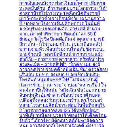
การเงินแดนมังกร ฟอกเงินธนาคาร! เสียหาย
ทะลุหมื่นล้าน, ตำรวจคอมมานโดบุกรวบ “โอ๋”
คาสถานีรถไฟกรุงเทพฯ หลังหนีคดีพรากผู้
เยาว์-กระทำชำเราเด็กหญิงวัย 14 นานกว่า 4
ปี, บุกทลายโรงงานจีนผลิตพอตเค ในพื้นที่
จ.ชลบุรี ผงะเจอแท่นผลิต-สารเคมี จำนวน
มาก, เจาะคำพิพากษา ‘ทิดแย้ม’ คุก 50 ปี
ยักยอกวัดไร่ขิง ปิดคดีอดีตเจ้าคุณมากบารมี
สีกาเก็น – ก็ไม่รอดยกก๊วน, เขมรเถื่อนคลั่ง!
ขวานจามหัวเพื่อนร่วมงานไทยดับ ชิงกระบะ
นายจ้างหนี, วงจรปิดฉีกหน้ากากทรชน แฝง
ตัวกู้ภัย – อาสาช่วย! ดาราสาว ‘คริสติน’ ป่วย
ล่วงละเมิด – ถ่ายคลิปซ้ำ, “บิ๊กต่อ” เผย ส่งผู้
การกองปราบร่วมคดี “หมิงเฉิน ซัน” ตรวจสอบ
เส้นเงิน, ผบช.ก. ส่ง ผบก.ป. ลุยเช็กเส้นเงิน-
โทรศัพท์ หนุ่มจีนซุกซีโฟร์ ไม่ฟันธงเป็นผู้
ก่อการร้าย, ด่วน! รวบ “จ่าบอย”ทหารเรือ 1 ใน
คนจัดหาปืนให้หนุ่ม “หมิงเฉิน ซัน”, ออกหมาย
จับหนุ่มจีน อุ้มฆ่าสาวเพื่อนร่วมชาติ พบศพ
เปลือยทิ้งคลองริมสวนมะพร้าว, ตร.ไซเบอร์
ทลายโรงงานผลิตน้ำกระท่อมในพื้นที่ชลบุรี!,
2 โจรอุกอาจฉก Wave 125 ใต้หอพักปทุมฯ
นาทีเดียวหนีลอยนวล เจ้าของร่ำไห้เดือดร้อน,
รับตัว “ไอ้อาร์ท” ผู้ต้องหา คดีอุ้มฆ่าผู้จัดการ
หนุ่ม ลาวส่งตัวกลับไทยดำเนินคดี, ตั้งรางวัล