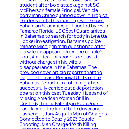
student after bold attack against S C
McPherson female Principal, Vehicle
body man Chino gunned down in Tropical
Gardens early this morning, well known
Bahamian Scammers get busted by FBI in
Tamarac Florida, US Coast Guard arrives
in Bahamas to search for body in Lynette
Hooker investigation, Bahamas police
release Michigan man questioned after
his wife disappeared from the couple’s
boat, American husband is released
without charges in his wife’s
disappearance in the Bahamas, The
provided news article reports that the
Deportation and Removal Units of the
Bahamas Department of Immigration
successfully carried out a deportation
operation this past Tuesday, Husband of
Missing American Woman Still in
Custody, Traffic Fatality in Rock Sound
has claimed the life of both driver and
passenger, Jury Acquits Man of Charges
Connected to Deadly 2023 Double
Shooting, Man Charged With Killing