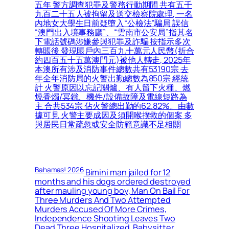
五年 警方調查犯罪及警務行動期間 共有五千
九百二十五人被拘留及送交檢察院處理, 一名
內地女大學生日前疑墮入“公檢法”騙局 誤信
“澳門出入境事務廳”、“雲南市公安局”指其名
下電話號碼涉嫌參與犯罪及詐騙 按指示多次
轉賬後 發現賬戶內三百九十萬元人民幣(折合
約四百五十五萬澳門元)被他人轉走, 2025年
本澳所有涉及消防事件總數共有53190宗 去
年全年消防局的火警出勤總數為850宗 經統
計 火警原因以忘記關爐、有人留下火種、燃
燒香燭/冥鏹、機件/設備故障及電線短路為
主 合共534宗 佔火警總出勤的62.82%。由數
據可見 火警主要成因及須開喉撲救的個案 多
與居民日常疏忽或安全防範意識不足相關
Bahamas! 2026
Bimini man jailed for 12
months and his dogs ordered destroyed
after mauling young boy, Man On Bail For
Three Murders And Two Attempted
Murders Accused Of More Crimes,
Independence Shooting Leaves Two
Dead Three Hospitalized, Babysitter