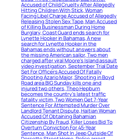
Accused of Child Cruelty After Allegedly
Hitting Children With Stick, Woman
Facing Libel Charge Accused of Allegedly
Releasing Stolen Sex Tape, Man Accused
of Killing Businessman During Home
Burglary, Coast Guard ends search for
Lynette Hooker in Bahamas, A new
search for Lynette Hooker in the
Bahamas ends without answers about
the missing American sailor, Two men
charged after viral Moore’s Island assault
video investigation, September Trial Date
Set For Officers Accused Of Fatally
Shooting Azario Major, Shooting in Boyd
Road area BIG Sunday kills one and
injured two others, Theo Hepburn
becomes the country’s latest traffic
fatality victim, Two Women Get 7-Year
Sentence For Attempted Murder Over
Landlord Tenant Dispute, Haitian Woman
Accused Of Obtaining Bahamian
Citizenship By Fraud, Killer Loses Bid To
Overturn Conviction For 45-Year
Sentence, Man Shot In Jeep Outside Of
Dorsette Street Home, Police arrest