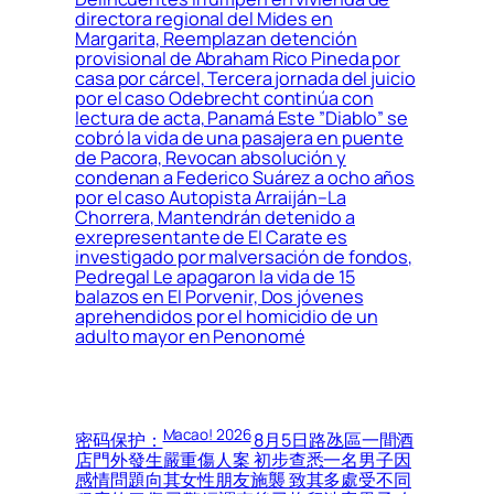
directora regional del Mides en
Margarita, Reemplazan detención
provisional de Abraham Rico Pineda por
casa por cárcel, Tercera jornada del juicio
por el caso Odebrecht continúa con
lectura de acta, Panamá Este ”Diablo” se
cobró la vida de una pasajera en puente
de Pacora, Revocan absolución y
condenan a Federico Suárez a ocho años
por el caso Autopista Arraiján–La
Chorrera, Mantendrán detenido a
exrepresentante de El Carate es
investigado por malversación de fondos,
Pedregal Le apagaron la vida de 15
balazos en El Porvenir, Dos jóvenes
aprehendidos por el homicidio de un
adulto mayor en Penonomé
Macao! 2026
密码保护：
8月5日路氹區一間酒
店門外發生嚴重傷人案 初步查悉一名男子因
感情問題向其女性朋友施襲 致其多處受不同