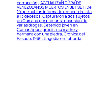
corrupción, ¡ACTUALIZAN CIFRA DE
VENEZOLANOS MUERTOS EN JET SET! De
19 que habían informado reducen la lista
a 13 decesos, Capturaron a dos sujetos
en Cumaná por presunta posesión de
varias drogas, Detenido joven en
Cumaná por agredir a su madre y
hermana con una piedra, Crónica del
Pasado: 1966: tragedia en Taborda