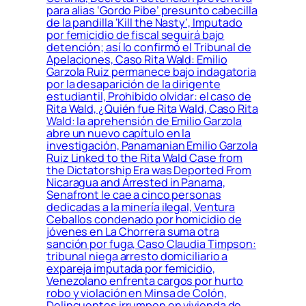
para alias ‘Gordo Pibe’ presunto cabecilla
de la pandilla ‘Kill the Nasty’, Imputado
por femicidio de fiscal seguirá bajo
detención; así lo confirmó el Tribunal de
Apelaciones, Caso Rita Wald: Emilio
Garzola Ruiz permanece bajo indagatoria
por la desaparición de la dirigente
estudiantil, Prohibido olvidar: el caso de
Rita Wald, ¿Quién fue Rita Wald, Caso Rita
Wald: la aprehensión de Emilio Garzola
abre un nuevo capítulo en la
investigación, Panamanian Emilio Garzola
Ruiz Linked to the Rita Wald Case from
the Dictatorship Era was Deported From
Nicaragua and Arrested in Panama,
Senafront le cae a cinco personas
dedicadas a la minería ilegal, Ventura
Ceballos condenado por homicidio de
jóvenes en La Chorrera suma otra
sanción por fuga, Caso Claudia Timpson:
tribunal niega arresto domiciliario a
expareja imputada por femicidio,
Venezolano enfrenta cargos por hurto
robo y violación en Minsa de Colón,
Delincuentes irrumpen en vivienda de