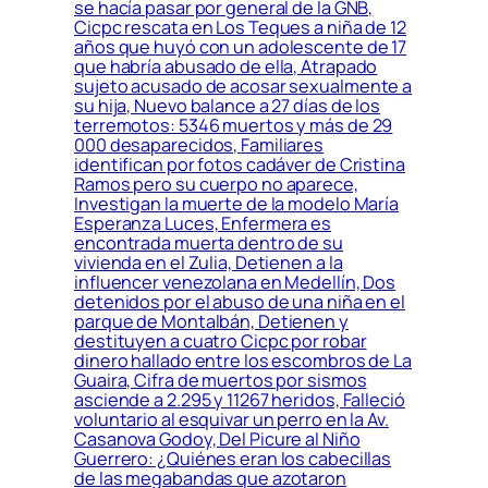
se hacía pasar por general de la GNB,
Cicpc rescata en Los Teques a niña de 12
años que huyó con un adolescente de 17
que habría abusado de ella, Atrapado
sujeto acusado de acosar sexualmente a
su hija, Nuevo balance a 27 días de los
terremotos: 5346 muertos y más de 29
000 desaparecidos, Familiares
identifican por fotos cadáver de Cristina
Ramos pero su cuerpo no aparece,
Investigan la muerte de la modelo María
Esperanza Luces, Enfermera es
encontrada muerta dentro de su
vivienda en el Zulia, Detienen a la
influencer venezolana en Medellín, Dos
detenidos por el abuso de una niña en el
parque de Montalbán, Detienen y
destituyen a cuatro Cicpc por robar
dinero hallado entre los escombros de La
Guaira, Cifra de muertos por sismos
asciende a 2.295 y 11267 heridos, Falleció
voluntario al esquivar un perro en la Av.
Casanova Godoy, Del Picure al Niño
Guerrero: ¿Quiénes eran los cabecillas
de las megabandas que azotaron