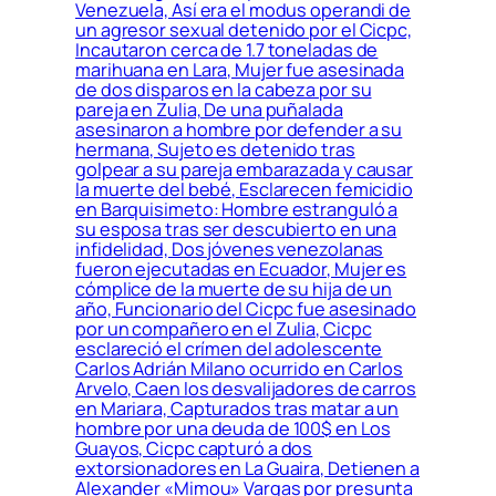
Venezuela, Así era el modus operandi de
un agresor sexual detenido por el Cicpc,
Incautaron cerca de 1.7 toneladas de
marihuana en Lara, Mujer fue asesinada
de dos disparos en la cabeza por su
pareja en Zulia, De una puñalada
asesinaron a hombre por defender a su
hermana, Sujeto es detenido tras
golpear a su pareja embarazada y causar
la muerte del bebé, Esclarecen femicidio
en Barquisimeto: Hombre estranguló a
su esposa tras ser descubierto en una
infidelidad, Dos jóvenes venezolanas
fueron ejecutadas en Ecuador, Mujer es
cómplice de la muerte de su hija de un
año, Funcionario del Cicpc fue asesinado
por un compañero en el Zulia, Cicpc
esclareció el crímen del adolescente
Carlos Adrián Milano ocurrido en Carlos
Arvelo, Caen los desvalijadores de carros
en Mariara, Capturados tras matar a un
hombre por una deuda de 100$ en Los
Guayos, Cicpc capturó a dos
extorsionadores en La Guaira, Detienen a
Alexander «Mimou» Vargas por presunta