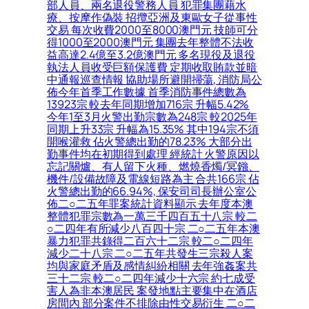
部人員、兩名退役警務人員 犯罪集團藉水
療、按摩作偽裝 招攬亞洲及東歐女子從事性
交易 每次收費2000至8000澳門元 技師可分
得1000至2000澳門元 集團去年整體不法收
益高達2.4億至3.2億澳門元 多名現役及退役
執法人員收受巨額保護費 定期收取賄款並暗
中通報巡查情報 協助場所避開掃蕩, 消防局公
佈今年首季工作數據 首季消防事件總數為
13923宗 較去年同期增加716宗 升幅5.42%
今年1至3月火警出勤宗數為248宗 較2025年
同期上升33宗 升幅為15.35% 其中194宗不須
開喉灌救 佔火警總出勤的78.23% 大部分出
勤事件均在初期得到處理 經統計 火警原因以
忘記關爐、有人留下火種、燃燒香燭/冥鏹、
機件/設備故障及電線短路為主 合共166宗 佔
火警總出勤的66.94%, 保安司司長辦公室公
佈二○二五年罪案統計資料顯示 去年度本澳
整體犯罪宗數為一萬三千四百五十八宗 較二
○二四年有所減少八百四十宗 二○二五年本澳
暴力犯罪共錄得二百六十二宗 較二○二四年
減少二十八宗 二○二五年共發生三宗殺人案
均與家庭矛盾及感情糾紛相關 去年強姦案共
三十二宗 較二○二四年減少十六宗 約七成受
害人為非本澳居民 案發地點主要集中在酒店
房間內 部分案件不排除由性交易衍生 二○二