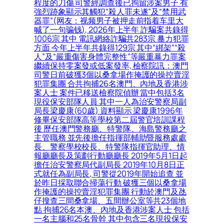
程度的刀傷 司警經調查後已拘留涉案男子 有
強烈跡象顯示其觸犯“殺人罪未遂”及“禁用武
器罪”(网友：视频男子被押走前指着车里大
喊了一句骗钱), 2026年上半年 詐騙案共錄得
1006宗 其中 電訊網絡詐騙共283宗 暴力犯罪
方面 今年上半年共錄得129宗 其中“綁架”“殺
人”及“嚴重傷害身體完整性”等嚴重暴力罪案
繼續保持零案發或低案發率, 檢察院訊：澳門
司警日前破獲3個以桑拿場作掩護的操控賣淫
犯罪集團 合共拘捕26名澳門、內地及香港涉
案人士 案件已移送檢察院偵辦 當中包括3名
現役保安部隊人員 其中一人為治安警察局副
局長梁慶康(60歲) 資料顯示 梁慶康1996年
修畢保安部隊高等學校第二屆警官培訓課程
後 歷任澳門警務廳、特警隊、海島警務廳之
主管職務 並先後擔任指揮部輔助暨服務處處
長、警察學校校長、特警隊指揮官助理、情
報廳廳長及策劃行動廳廳長 2019年5月1日起
擔任治安警察局代副局長 2019年10月8日正
式就任為副局長, 司警從2019年開始追查 並
於昨日採取聯合掃蕩行動 破獲三個以桑拿場
作掩護的操控賣淫犯罪集團 行動於澳門及氹
仔搜查三間桑拿場、五間辦公室等共23個地
點 拘捕26名本澳、內地及香港涉案人士 包括
一名主腦和25名骨幹 其中包含三名現役保安