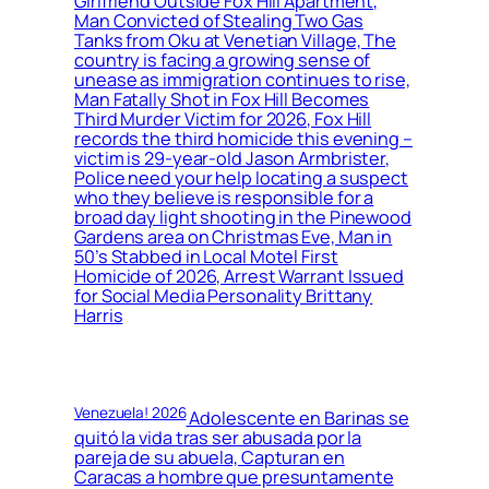
Girlfriend Outside Fox Hill Apartment,
Man Convicted of Stealing Two Gas
Tanks from Oku at Venetian Village, The
country is facing a growing sense of
unease as immigration continues to rise,
Man Fatally Shot in Fox Hill Becomes
Third Murder Victim for 2026, Fox Hill
records the third homicide this evening –
victim is 29-year-old Jason Armbrister,
Police need your help locating a suspect
who they believe is responsible for a
broad day light shooting in the Pinewood
Gardens area on Christmas Eve, Man in
50’s Stabbed in Local Motel First
Homicide of 2026, Arrest Warrant Issued
for Social Media Personality Brittany
Harris
Venezuela! 2026
Adolescente en Barinas se
quitó la vida tras ser abusada por la
pareja de su abuela, Capturan en
Caracas a hombre que presuntamente