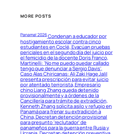
MORE POSTS
Panama! 2026
Condenan a educador por
hostigamiento escolar contra cinco
estudiantes en Coclé, Evacúan pruebas
periciales en el segundo día del juicio por
el femicidio de la docente Doris Franco,
Martinelli: ‘No me puedo quedar callado
tengo que denunciar a Sergio Davis’,
Caso Alas Chiricanas: Ali Zaki Hage Jalil
presenta prescripción para evitar juicio
por atentado terrorista, Empresario
chino Liang Zhang queda detenido
provisionalmente y a órdenes de la
Cancillería para trámite de extradición,
Kenneth Zhang solicita asilo y refugio en
Panamá para frenar su extradición a
China, Decretan detención provisional
para presunto ‘reclutador’ de
panameños para la guerra entre Rusia y
Ucrania, Decretan detención preventiva