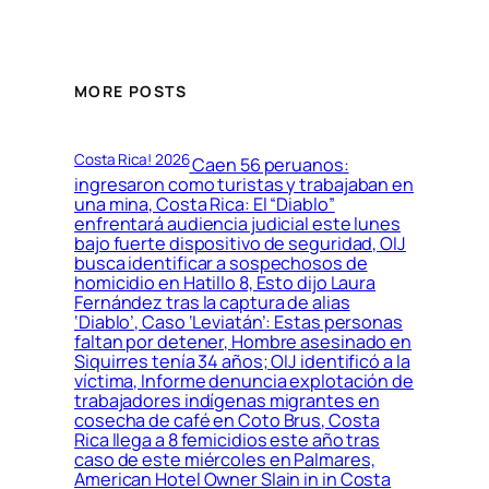
MORE POSTS
Costa Rica! 2026
Caen 56 peruanos:
ingresaron como turistas y trabajaban en
una mina, Costa Rica: El “Diablo”
enfrentará audiencia judicial este lunes
bajo fuerte dispositivo de seguridad, OIJ
busca identificar a sospechosos de
homicidio en Hatillo 8, Esto dijo Laura
Fernández tras la captura de alias
‘Diablo’, Caso ‘Leviatán’: Estas personas
faltan por detener, Hombre asesinado en
Siquirres tenía 34 años; OIJ identificó a la
víctima, Informe denuncia explotación de
trabajadores indígenas migrantes en
cosecha de café en Coto Brus, Costa
Rica llega a 8 femicidios este año tras
caso de este miércoles en Palmares,
American Hotel Owner Slain in in Costa