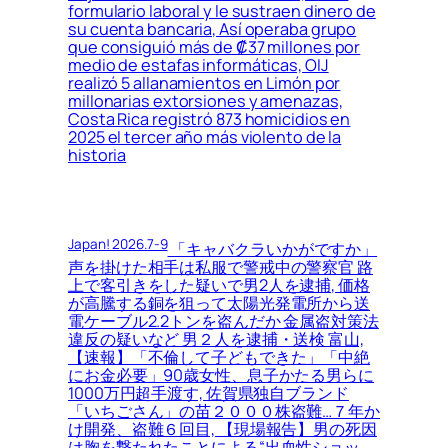
formulario laboral y le sustraen dinero de
su cuenta bancaria, Así operaba grupo
que consiguió más de ₡37 millones por
medio de estafas informáticas, OIJ
realizó 5 allanamientos en Limón por
millonarias extorsiones y amenazas,
Costa Rica registró 873 homicidios en
2025 el tercer año más violento de la
historia
Japan! 2026.7-9
「キャバクラいかがですか」
声を掛けた相手は私服で警戒中の警察官 路
上で客引きをした疑いで男2人を逮捕, 価格
が高騰する銅を狙って太陽光発電所から送
電ケーブル2.2トンを盗んだか 金属盗対策法
違反の疑いなど 男２人を逮捕・送検 富山,
【速報】「不倫して子どもできた」「中絶
にお金必要」90歳女性、息子かたる男らに
1000万円超手渡す, 佐賀県独自ブランド
「いちごさん」の苗２０００株盗難…７年か
け開発、盗難６回目, 【現場報告】男の死因
は胸を撃たれたことによる“出血性ショッ