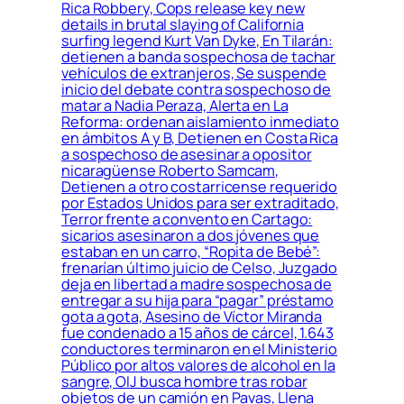
Rica Robbery, Cops release key new
details in brutal slaying of California
surfing legend Kurt Van Dyke, En Tilarán:
detienen a banda sospechosa de tachar
vehículos de extranjeros, Se suspende
inicio del debate contra sospechoso de
matar a Nadia Peraza, Alerta en La
Reforma: ordenan aislamiento inmediato
en ámbitos A y B, Detienen en Costa Rica
a sospechoso de asesinar a opositor
nicaragüense Roberto Samcam,
Detienen a otro costarricense requerido
por Estados Unidos para ser extraditado,
Terror frente a convento en Cartago:
sicarios asesinaron a dos jóvenes que
estaban en un carro, “Ropita de Bebé”:
frenarían último juicio de Celso, Juzgado
deja en libertad a madre sospechosa de
entregar a su hija para “pagar” préstamo
gota a gota, Asesino de Víctor Miranda
fue condenado a 15 años de cárcel, 1.643
conductores terminaron en el Ministerio
Público por altos valores de alcohol en la
sangre, OIJ busca hombre tras robar
objetos de un camión en Pavas, Llena