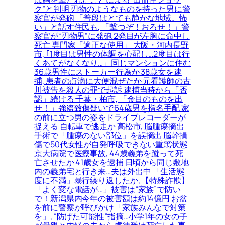
ク”と判明 刃物のようなものを持った男に警
察官が発砲 「普段はとても静かな地域。怖
い」と話す住民も, 「撃つぞ！おろせ！」警
察官が“刃物男”に発砲 2発目が左胸に命中し
死亡 専門家「適正な使用」 大阪・河内長野
市, ｢1度目は男性の体調を心配し…2度目は行
くあてがなくなり…」同じマンションに住む
36歳男性にストーカー行為か 38歳女を逮
捕, 患者の点滴に大便混ぜたか 元看護師の古
川被告を殺人の罪で起訴 逮捕当時から「否
認」続ける 千葉・柏市, 「金目のものを出
せ！」強盗致傷疑いで64歳男を指名手配 家
の前に立つ男の姿をドライブレコーダーが
捉える 自転車で逃走か 高松市, 脳腫瘍摘出
手術で「腫瘍のない部位」を誤摘出 脳幹損
傷で50代女性が自発呼吸できない重篤状態
京大病院で医療事故, 44歳義弟を蹴って死
亡させたか 41歳女を逮捕 日頃から同じ敷地
内の義弟宅と行き来…夫は外出中 「生活態
度に不満」暴行繰り返したか, 【特殊詐欺】
「よく変な電話が…」被害は“家族”で防い
で！新潟県内今年の被害額は約14億円 お盆
を前に警察が呼びかけ「家族みんなで対策
を」, “防げた可能性”指摘…小学1年の女の子