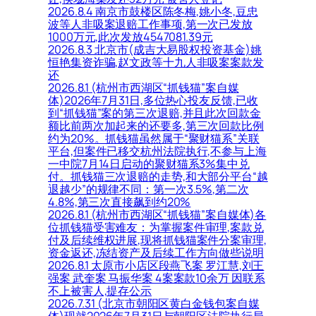
2026.8.4 南京市鼓楼区陈冬梅,姚小冬,豆忠
波等人非吸案退赔工作事项,第一次已发放
1000万元,此次发放4547081.39元
2026.8.3 北京市(成吉大易股权投资基金)姚
恒艳集资诈骗,赵文政等十九人非吸案案款发
还
2026.8.1 (杭州市西湖区“抓钱猫”案自媒
体)2026年7月31日,多位热心投友反馈,已收
到“抓钱猫”案的第三次退赔,并且此次回款金
额比前两次加起来的还要多,第三次回款比例
约为20%。抓钱猫虽然属于“聚财猫系”关联
平台,但案件已移交杭州法院执行,不参与上海
一中院7月14日启动的聚财猫系3%集中兑
付。抓钱猫三次退赔的走势,和大部分平台“越
退越少”的规律不同：第一次3.5%,第二次
4.8%,第三次直接飙到约20%
2026.8.1 (杭州市西湖区“抓钱猫”案自媒体)各
位抓钱猫受害难友：为掌握案件审理,案款兑
付及后续维权进展,现将抓钱猫案件分案审理,
资金返还,冻结资产及后续工作方向做些说明
2026.8.1 太原市小店区段燕飞案 罗江慧,刘王
强案 武奎案 马振华案 4案案款10余万 因联系
不上被害人,提存公示
2026.7.31 (北京市朝阳区黄白金钱包案自媒
体)现就2026年7月31日与朝阳区法院执行局