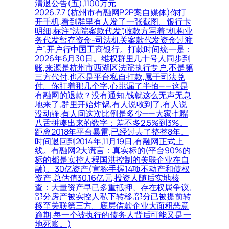
清退公告(五),1100万元
2026.7.7 (杭州市有融网P2P案自媒体)你打
开手机,看到群里有人发了一张截图。银行卡
明细,标注“法院案款代发”,收款方写着“机构业
务代发暂存资金-司法机关案款代发资金过渡
户”,开户行中国工商银行。打款时间统一是：
2026年6月30日。维权群里几十号人同步到
账,来源是杭州市西湖区法院执行专户,不是第
三方代付,也不是平台私自打款,属于司法兑
付。你盯着那几个字,心跳漏了半拍——这是
有融网的退款？没有通知,钱就这么无声无息
地来了,群里开始炸锅,有人说收到了,有人说
没动静,有人问这次比例是多少——大家七嘴
八舌拼凑出来的数字：差不多2.5%到3%。
距离2018年平台暴雷,已经过去了整整8年。
时间退回到2014年,11月19日,有融网正式上
线。有融网2大谎言：真实标的(平台90%的
标的都是实控人程国洪控制的关联企业在自
融)、30亿资产(宣称手握14项不动产和债权
资产,总估值30.16亿元,投资人随后实地核
查：大量资产早已多重抵押、存在权属争议,
部分房产被实控人私下转移,部分已被提前转
移至关联第三方。底层借款企业大面积恶意
逾期,每一个被执行的债务人背后可能又是一
地死账。)