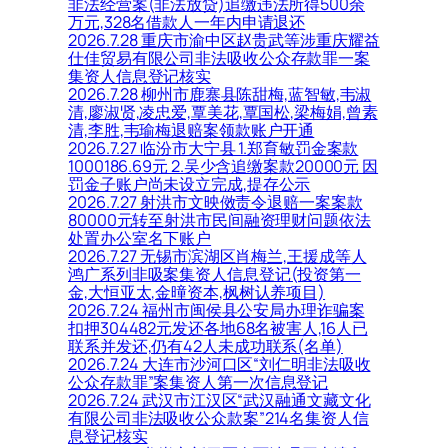
非法经营案(非法放贷)追缴违法所得500余
万元,328名借款人一年内申请退还
2026.7.28 重庆市渝中区赵贵武等涉重庆耀益
仕佳贸易有限公司非法吸收公众存款罪一案
集资人信息登记核实
2026.7.28 柳州市鹿寨县陈甜梅,蓝智敏,韦淑
清,廖淑贤,凌忠爱,覃美花,覃国松,梁梅娟,曾素
清,李胜,韦瑜梅退赔案领款账户开通
2026.7.27 临汾市大宁县 1.郑育敏罚金案款
1000186.69元 2.吴少含追缴案款20000元 因
罚金子账户尚未设立完成,提存公示
2026.7.27 射洪市文映傚责令退赔一案案款
80000元转至射洪市民间融资理财问题依法
处置办公室名下账户
2026.7.27 无锡市滨湖区肖梅兰,王援成等人
鸿广系列非吸案集资人信息登记(投资第一
金,大恒亚太,金曈资本,枫树认养项目)
2026.7.24 福州市闽侯县公安局办理诈骗案
扣押304482元发还各地68名被害人,16人已
联系并发还,仍有42人未成功联系(名单)
2026.7.24 大连市沙河口区“刘仁明非法吸收
公众存款罪”案集资人第一次信息登记
2026.7.24 武汉市江汉区“武汉融通文藏文化
有限公司非法吸收公众款案”214名集资人信
息登记核实