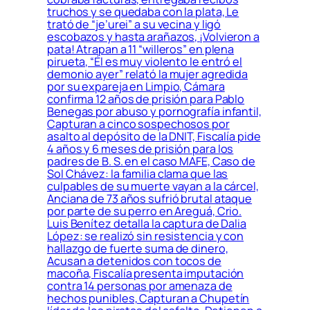
truchos y se quedaba con la plata, Le
trató de “je’urei” a su vecina y ligó
escobazos y hasta arañazos, ¡Volvieron a
pata! Atrapan a 11 “willeros” en plena
pirueta, “Él es muy violento le entró el
demonio ayer” relató la mujer agredida
por su expareja en Limpio, Cámara
confirma 12 años de prisión para Pablo
Benegas por abuso y pornografía infantil,
Capturan a cinco sospechosos por
asalto al depósito de la DNIT, Fiscalía pide
4 años y 6 meses de prisión para los
padres de B. S. en el caso MAFE, Caso de
Sol Chávez: la familia clama que las
culpables de su muerte vayan a la cárcel,
Anciana de 73 años sufrió brutal ataque
por parte de su perro en Areguá, Crio.
Luis Benítez detalla la captura de Dalia
López: se realizó sin resistencia y con
hallazgo de fuerte suma de dinero,
Acusan a detenidos con tocos de
macoña, Fiscalía presenta imputación
contra 14 personas por amenaza de
hechos punibles, Capturan a Chupetín