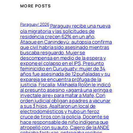
MORE POSTS
Paraguay! 2026
Paraguay recibe una nueva
ola migratoria y las solicitudes de
residencia crecen 62% en un año,
Ataque en Canindeyú: autopsia confirma
que civil habría sido asesinado mientras
buscaba resguardo, Mujer se
descompensa en medio de la espera y
expone el colapso en el IPS, Presunto
feminicidio en Curuguaty: mujer de 34
años fue asesinada de 12 puñaladas y su
expareja se encuentra prófuga de la
justicia, Fiscalía: Mikhaela Rolón le indicó
al presunto asesino «agarrá una jeringa e
inyectale aire» para matar a Mafe, Con
orden judicial obligan a padres a vacunar
a sus 3 hijos, Asaltaron un local de
electrodomésticos y hubo un feroz
cruce de tiros con la policía, Docente se
hace responsable de niño indígena que
atropelló con su auto, Cajero de la ANDE
cobraba facturas, entregaba recibos