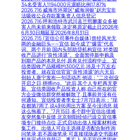
34名受害人1194000元退赔比例17.87%
2026.7.16 威海市环翠区“威海润银”赵忠宝非
法吸收公众存款案集资人信息登记
2026.7.16 呼和浩特市武川县兰熙鹏案众多被
害人尚未前来领取,决定将原定截止日2026年
6月30日顺延至2026年8月31日
2026.7.15 (宜信公司事件自媒体)曾经风光无
两的金融巨头——宜信,如今成了“爆雷”代名
词。两个月前,国内头部助贷机构宜信,对类固
收产品进行“良性清退”。全面暂停新申购及
到期产品的本息兑付,原有兑付流程中止。宜
信类固收产品规模约300亿元,涉及十万左右
投资者。就在宜信官宣“良性清退”的六天后,
创始人唐宁发布一句话动态,他说：“二次创业
开启之日,拼搏ing。”此后,其个人专栏再无更
新。宜信类固收产品投资人称,自己所在的官
方企业微信群突然被解散了,且事前并没有任
何通知。宜信投资者李女士7月7日表示：“现
在都第7周了,说4到6周出方案,至今没消息,就
这么拖着了。”7月15日,多个群中宜信出借难
友突然集中反馈,北京朝阳经侦已设立宜信事
项专门接待点位,正式启动出借人报案材料收
集工作。出借人可自主选择是否配合制作询
问笔录,若不愿做笔录,可直接现场递交书面材
料并完成信息登记。事实上,关于宜信类固收