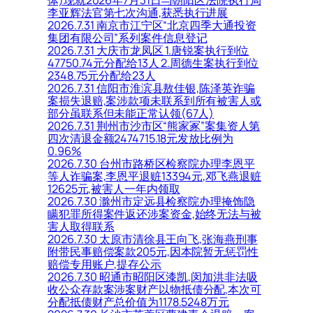
李亚辉法官第七次沟通,获悉执行进展
2026.7.31 南京市江宁区“北京四季大通投资
集团有限公司”系列案件信息登记
2026.7.31 大庆市龙凤区 1.唐锐案执行到位
47750.74元分配给13人 2.周德生案执行到位
2348.75元分配给23人
2026.7.31 信阳市淮滨县敖佳银,陈泽英诈骗
案损失退赔,案涉款项未联系到所有被害人或
部分虽联系但未能正常认领(67人)
2026.7.31 荆州市沙市区“熊家冢”案集资人第
四次清退金额2474715.18元发放比例为
0.96%
2026.7.30 台州市路桥区检察院办理李恩平
等人诈骗案,李恩平退赃13394元,邓飞燕退赃
12625元,被害人一年内领取
2026.7.30 滁州市定远县检察院办理掩饰隐
瞒犯罪所得案件返还涉案资金,始终无法与被
害人取得联系
2026.7.30 太原市清徐县王向飞,张海燕刑事
附带民事赔偿案款205元,因本院暂无惩罚性
赔偿专用账户,提存公示
2026.7.30 昭通市昭阳区漆凯,闵加洪非法吸
收公众存款案涉案财产以物抵债分配,本次可
分配抵债财产总价值为1178.5248万元