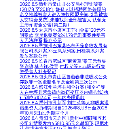
2026.8.5 衢州市常山县公安局办理诈骗案
(2017年至2018年,嫌疑人以招聘网络兼职的
名义推荐被害人进入蚂蚁网盟房间,引导被害
人交纳会员费),未能找到全部被害人,认领无
主涉诈资金公告(第二期)
2026.8.5 太原市小店区王宁罚金案120元不
明案款,李昊退赔案9241.79元刑事案件受害
人无法联系,提存公示
2026.8.5 恩施州巴东县巴东天蓬畜牧发展有
限公司系列案,邓玉凤系列案,田桂英系列案
发放案款公示
2026.8.5 长春市宽城区“麻黄草”案王元恭集
资诈骗,林吉祥,侯宝,付权义等人非吸进行集
资受害人补充登记
2026.8.5 包头市青山区鲁燕春非法吸收公众
存款罪一案退赔名单及金额第三次公示
2026.8.4 怒江州兰坪县和全祥案(和全祥等
人在兰坪县营盘镇内盗窃变压器内铜芯线)执
行到位6152.4元,一年内办理退款
2026.8.4 禹州市孔新军,刘红英等人非吸案退
赔集资人,办理期限自2026年8月6日至2026
年10月5日止,为期两个月
2026.8.4 贵阳市云岩区 1.贵州中颐颐和养老
公司刘慧案发放45810.95元 2.谢阳飞,玛尼才
让,侯垅海案发还32万元 被害人登记