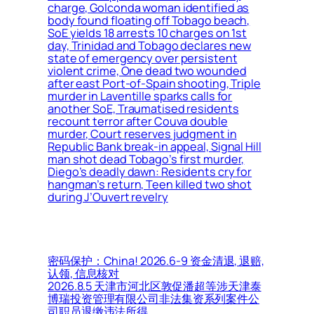
charge, Golconda woman identified as
body found floating off Tobago beach,
SoE yields 18 arrests 10 charges on 1st
day, Trinidad and Tobago declares new
state of emergency over persistent
violent crime, One dead two wounded
after east Port-of-Spain shooting, Triple
murder in Laventille sparks calls for
another SoE, Traumatised residents
recount terror after Couva double
murder, Court reserves judgment in
Republic Bank break-in appeal, Signal Hill
man shot dead Tobago’s first murder,
Diego’s deadly dawn: Residents cry for
hangman’s return, Teen killed two shot
during J’Ouvert revelry
密码保护：China! 2026.6-9 资金清退, 退赔,
认领, 信息核对
2026.8.5 天津市河北区敦促潘超等涉天津泰
博瑞投资管理有限公司非法集资系列案件公
司职员退缴违法所得