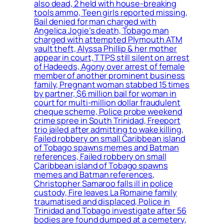
also dead, 2 held with house-breaking
tools ammo, Teen girls reported missing,
Bail denied for man charged with
Angelica Jogie’s death, Tobago man
charged with attempted Plymouth ATM
vault theft, Alyssa Phillip & her mother
appear in court, TTPS still silent on arrest
of Hadeeds, Agony over arrest of female
member of another prominent business
family, Pregnant woman stabbed 15 times
by partner, $6 million bail for woman in
court for multi-million dollar fraudulent
cheque scheme, Police probe weekend
crime spree in South Trinidad, Freeport
trio jailed after admitting to wake killing,
Failed robbery on small Caribbean island
of Tobago spawns memes and Batman
references, Failed robbery on small
Caribbean island of Tobago spawns
memes and Batman references,
Christopher Samaroo falls ill in police
custody, Fire leaves La Romaine family
traumatised and displaced, Police in
Trinidad and Tobago investigate after 56
bodies are found dumped at a cemetery,