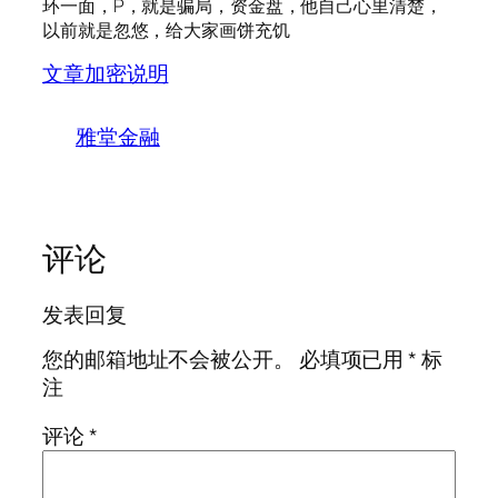
环一面，P，就是骗局，资金盘，他自己心里清楚，
以前就是忽悠，给大家画饼充饥
文章加密说明
雅堂金融
评论
发表回复
您的邮箱地址不会被公开。
必填项已用
*
标
注
评论
*