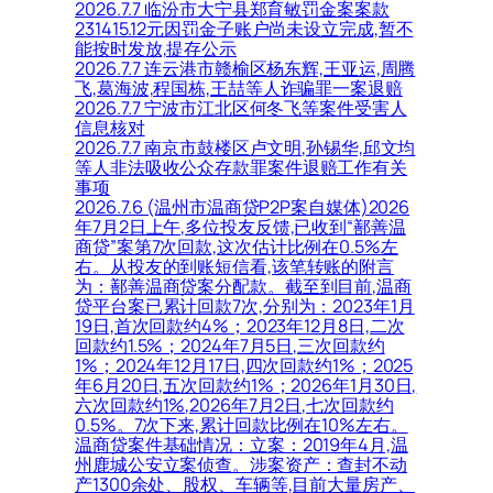
2026.7.7 临汾市大宁县郑育敏罚金案案款
231415.12元因罚金子账户尚未设立完成,暂不
能按时发放,提存公示
2026.7.7 连云港市赣榆区杨东辉,王亚运,周腾
飞,葛海波,程国栋,王喆等人诈骗罪一案退赔
2026.7.7 宁波市江北区何冬飞等案件受害人
信息核对
2026.7.7 南京市鼓楼区卢文明,孙锡华,邱文均
等人非法吸收公众存款罪案件退赔工作有关
事项
2026.7.6 (温州市温商贷P2P案自媒体)2026
年7月2日上午,多位投友反馈,已收到“鄯善温
商贷”案第7次回款,这次估计比例在0.5%左
右。从投友的到账短信看,该笔转账的附言
为：鄯善温商贷案分配款。截至到目前,温商
贷平台案已累计回款7次,分别为：2023年1月
19日,首次回款约4%；2023年12月8日,二次
回款约1.5%；2024年7月5日,三次回款约
1%；2024年12月17日,四次回款约1%；2025
年6月20日,五次回款约1%；2026年1月30日,
六次回款约1%,2026年7月2日,七次回款约
0.5%。7次下来,累计回款比例在10%左右。
温商贷案件基础情况：立案：2019年4月,温
州鹿城公安立案侦查。涉案资产：查封不动
产1300余处、股权、车辆等,目前大量房产、