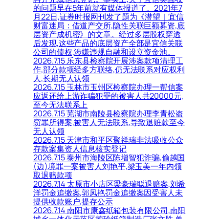
的问题早在5年前就有媒体报道了。2021年7
月22日,证券时报网刊发了题为《潜望｜宜信
财富迷局：借道产交所,隐性关联巨额募资,底
层资产成机密》的文章。经过多层股权穿透
后发现,这些产品的底层资产全部是宜信关联
公司的债权,涉嫌违规自融和设立资金池。
2026.7.15 乐东县检察院开展涉案款项清理工
作,部分款项经多方联络,仍无法联系对应权利
人,长期无人认领
2026.7.15 玉林市玉州区检察院办理一帮信案
应返还给上游诈骗犯罪的被害人共20000元,
至今无法联系上
2026.7.15 芜湖市南陵县检察院办理李青松盗
窃罪所得案,被害人无法联系,导致退赃款至今
无人认领
2026.7.15 天津市和平区聚祥瑞非法吸收公众
存款案集资人信息核实登记
2026.7.15 泰州市海陵区陈增智犯诈骗,偷越国
(边)境罪一案被害人刘艳平,梁玉美一年内领
取退赔款项
2026.7.14 太原市小店区梁豪瑞聪退赔案,刘希
洋罚金追缴案,郭凤艳罚金追缴案因受害人未
提供收款账户,提存公示
2026.7.14 南阳市康鑫纸箱包装有限公司,南阳
城乡一体化示范区德玲纸箱制造厂张文胜,单