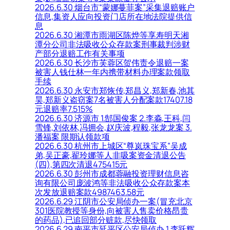
2026.6.30 烟台市“蒙娜蔓菲案”采集退赔账户
信息,集资人应向投资门店所在地法院提供信
息
2026.6.30 湘潭市雨湖区陈烨等享寿明天湘
潭分公司非法吸收公众存款案刑事裁判涉财
产部分退赔工作有关事项
2026.6.30 长沙市芙蓉区贺伟责令退赔一案
被害人钱仕林一年内携带材料办理案款领取
手续
2026.6.30 永安市郑恢传,郑昌义,郑新春,池其
昊,郑新义盗窃案7名被害人分配案款17407.18
元退赔率7.515%
2026.6.30 济源市 1.郜国俊案 2.李淼,王科,闫
雪锋,刘依林,冯拥会,赵庆波,程毅,张龙龙案 3.
潘福案 限期认领款项
2026.6.30 杭州市上城区“尊岚珠宝系”吴成
弟,吴正豪,翟玲娜等人非吸案资金清退公告
(四),第四次清退475415元
2026.6.30 彭州市成都蓉融投资理财信息咨
询有限公司庞波鸿等非法吸收公众存款案本
次发放退赔案款4987463.58元
2026.6.29 江阴市公安局侦办一案(冒充北京
301医院教授等身份,向被害人售卖价格昂贵
的药品),已追回部分赃款,尽快领取
2026.6.29 南平市延平区公安局侦办 1.李跃辉