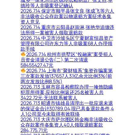
德玲等人非吸案登记确认
2026.7.14 保定市顺平县张文良,张成飞等六人
非法吸收公众存款案以物退赔方案征求各集
资人意见
2026.7.14 重庆市云阳县赵崇淋,张艳华追缴违
法所得一案被害人领取退赔款
2026.7.14 中卫市沙坡头区宁夏财富恒昌资产
管理有限公司许东力等人非吸案68人办理领
款手续
2026.7.14 杭州市拱墅区“投融家”案受损人
员资金清退公告(二),第二次清退
58455427.47元
2026.7.14 上海市“聚财猫系”集资诈骗案第
三次案款发放137657人3.1亿余元比例3%(前
两次发放比例8.5%)
2026.7.13 玉林市容县检察院办理一掩饰隐瞒
犯罪所得案,应按比例返还25名被害人共
3422.72元,无法联系被害人
2026.7.13 昭通市镇雄县清理出一批应退未退
的保证金合计30789.04,现已具备退款条件,4
人1公司至今未取得有效联络
2026.7.13 大庆市萨尔图区韩金梅非法吸收公
众存款案件各集资人40人领取退赔案款
284,775.71元