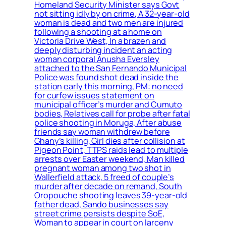
Homeland Security Minister says Govt
not sitting idly by on crime, A 32-year-old
woman is dead and two men are injured
following a shooting at a home on
Victoria Drive West, In a brazen and
deeply disturbing incident an acting
woman corporal Anusha Eversley
attached to the San Fernando Municipal
Police was found shot dead inside the
station early this morning, PM: no need
for curfew issues statement on
municipal officer’s murder and Cumuto
bodies, Relatives call for probe after fatal
police shooting in Moruga, After abuse
friends say woman withdrew before
Ghany’s killing, Girl dies after collision at
Pigeon Point, TTPS raids lead to multiple
arrests over Easter weekend, Man killed
pregnant woman among two shot in
Wallerfield attack, 5 freed of couple’s
murder after decade on remand, South
Oropouche shooting leaves 39-year-old
father dead, Sando businesses say
street crime persists despite SoE,
Woman to appear in court on larceny