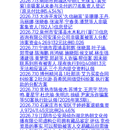
2026.7.13 南阳市宛城区今朝汇元珠宝(冀先
菊)非吸案从未参与兑付的77名集资人登记
(原兑付比例5.434%)
2026.7.13 大连开发区“久信融富”吴珊珊,王丹,
马丽娜,张晓春,张淑琴,宁春美,潘慧等人非吸
案集资人(192人)信息登记
2026.7.12 泉州市安溪县水木私行(厦门)信息
咨询有限公司安溪分公司非吸案被害人分配
涉案资金4,269,132元比例0.026
2026.7.11 宁德市霞浦县郭辉,张晓晨,叶子涵,
郑雪健,陈海鹏,肖鸿铭,施晓阳,侯文斌,林生强,
潘建强,黄梦莹,郑超等人诈骗,帮信案,因未能
联系到所有被害人,现有执行到位40881.3元
无法相应返还,三个月内提交资料认领
2026.7.10 博州精河县 1.吐那洪·艾力买卖合同
纠纷案 2.吐尔逊·吾希民间借贷纠纷案 执行案
款的分配方案
2026.7.10 常熟市陈俊杰,苏博文,王思宇,范均
鸣,夏星宇,杜忠瑜,朱明志,徐硕,尹家乐诈骗案
等50案执行款认领(2026年第3期）
2026.7.10 石家庄市长安区于婷婷案退赔集资
人972411.45元比例24.46%
2026.7.9 江阴市公安局侦办湖北热朝文化传
播有限公司虚构公司拥有藏品鉴定,评估,竞价
资质的事实,可以帮助被害人交易藏品但需缴