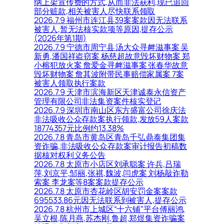
纳上架宣传费的方式,从而非法获利,现已追回
部分赃款,相关被害人尽快联系领取
2026.7.9 福州市连江县39案案款因无法联系
被害人,暂无法核实款项等原因,提存公示
(2026年第1期)
2026.7.9 宁德市周宁县 汤大众寻衅滋事案 吴
新勇,潘国祥盗窃案 杨慈超故意毁坏财物案 郑
小榕犯放火案 詹爱金寻衅滋事案 张春华故意
毁坏财物案 詹其波附带民事赔偿家属案 7案
被害人领取执行案款
2026.7.9 天津市滨海新区天津诚泰永信资产
管理有限公司非法集资案件核实登记
2026.7.9 深圳市南山区东方盛富公司徐庆法
非法吸收公众存款案执行领款,发放59人案款
18774357元比例约13.38%
2026.7.8 青岛市黄岛区青岛千弘鼎泰集团集
资诈骗,非法吸收公众存款案审计报告初稿数
据核对权利义务公告
2026.7.8 太原市小店区刘承聪案 许兵,吕瑞
萍,刘京平,邹丽,张祺,魏波,闫虎案 刘杨敲诈勒
索案 李龙案等8案案款提存公示
2026.7.8 太原市杏花岭区胡安罚金案案款
695533.86元因无法联系到被害人,提存公示
2026.7.8 杭州市上城区“十六铺”平台傅丽鸿,
吴立根,陈月燕,苏杰刚,鲁超,郑煜集资诈骗案