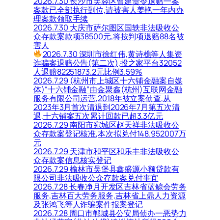
2026.7.30 长沙市芙蓉区曹建责令退赔一案
案款已全部执行到位,请被害人姜艳一年内办
理案款领取手续
2026.7.30 大庆市萨尔图区国轶非法吸收公
众存款案款项38500元,将按判项退赔88名被
害人
2026.7.30 深圳市徐红伟,黄诗樵等人集资
诈骗案退赔公告(第二次),投之家平台32052
人退赔82251873.2元比例3.59%
2026.7.29 (杭州市上城区十六铺金融案自媒
体)“十六铺金融”由金聚鑫(杭州)互联网金融
服务有限公司运营,2018年被立案侦查,从
2023年3月首次清退到2026年7月第五次清
退,十六铺案五次累计回款已超3.3亿元
2026.7.29 南阳市宛城区赵天祥非法吸收公
众存款案登记核准,本次拟兑付148.952007万
元
2026.7.29 天津市和平区和乐丰非法吸收公
众存款案信息核实登记
2026.7.29 榆林市吴堡县鑫盛源小额贷款有
限公司非法吸收公众存款案兑付事宜
2026.7.28 长春净月开发区吉林省蓝鲸会劳务
服务,吉林百大劳务服务,吉林省上鼎人力资源
及张鸿飞等人诈骗案件报案登记
2026.7.28 周口市郸城县公安局侦办一恶势力