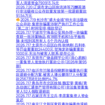
害人清退资金790913.74元
2026.7.20 辽源市龙山区徐洪涛等万酬茶酒
行非法吸收公众存款案发放第一批退赔案款
91.54万元
2026.7.19 长沙市“盛大金禧”特大非法吸收
公众存款,集资诈骗案涉财产执行工作公告
(第二次),时间安排,领款登记
2026.7.17 宁波市宁海县公安局办理一诈骗案
查获一批涉案物品,有18部手机和1台平板电
脑,未找到其所有人,6个月内认领
2026.7.17 太原市小店区白伟,耿艳刚,吕利冬
等罚金案案款24400元,贺海龙诈骗案案款
1000元,无法与被害人联系,提存公示
2026.7.17 东营市广饶县阔宇公司(清心易购)
一案集资人发放执行案款公示(2026年第95
期)
2026.7.17 临沂市兰陵县倪晓辉诈骗案执行案
款退赔分配方案,被害人潘云鹏等17人分配案
款2567358元比例约4.7%
2026.7.17 青岛市市北区徐旭,魏宏斐,黄栋(青
岛信德汇通资产管理有限公司)非法集资案集
资人52人领取退赔款
2026.7.17 石家庄市王立兵,李彦案集资人资金
返还
2026.7.17 南京江北新区童双勇诈骗案件退赔