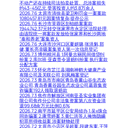
不动产还在持续司法拍卖处置。总涉案损失
约43–45亿元,受害投资人约3.8万余人
2026.7.6 太原市清徐县梁卫刚罚金一案案款
1080457.81元因案情复杂,提存公示
2026.7.6 长沙市芙蓉区彭铂皓案案款
1944742.37元转交张家界市永定区法院处理,
由该院统一将案款发放给张家界和长沙两地
“泰和养老”案集资人
2026.7.6 大连市沙河口区夏妍璐,张洪魁,郑
健,董长亮非吸案集资人第一次信息登记
2026.7.3 博州精河县 1.阿曼古丽民间借贷纠
纷案 2.库尔班·亚森责令退赔纠纷案 执行案款
分配方案
2026.7.3 怀化市芷江县湖南神鹤大健康产业
有限公司及关联公司,刘凤梅案登记
2026.7.3 青岛市市南区青岛香薰山谷生态农
业公司,青岛香薰谷园生态农业公司葛蓉集资
诈骗案192人领取退赔款
2026.7.3 焦作市解放区河南亚圣实业集团有
限公司焦作分公司非法集资案第八次资金清
退99.68余万元比例0.6%
2026.7.2 南平市延平区公安局侦办 1.吴x珠合
同诈骗案 2.康雪婷案 3.黄仁洪等人掩饰隐瞒
犯罪所得收益案 涉案财物处理
2026.7.2 太原市小店区吴超案,段建东案,王萍