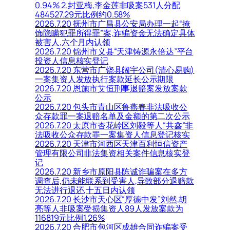
0.94% 2.封亚梅,李金莲非吸案531人分配
484527.29元比例约0.58%
2026.7.20 抚州市广昌县公安局办理一起“掩
饰隐瞒犯罪所得罪”案,诈骗资金无法确定具体
被害人,六个月内认领
2026.7.20 锦州市义县“天津铸源永倍达”平台
投资人信息核实登记
2026.7.20 东营市广饶县阔宇公司(清心易购)
一案集资人发放执行案款延长公示期限
2026.7.20 恩施市艾恒刑事退赔案发放案款
公示
2026.7.20 包头市青山区鲁燕春非法吸收公
众存款罪一案退赔名单及金额的第二次公示
2026.7.20 太原市杏花岭区刘毅等人“共鑫”非
法吸收公众存款罪一案集资人信息登记核实
2026.7.20 天津市河西区天津百利恒信资产
管理有限公司非法集资相关案件信息核实登
记
2026.7.20 新乡市原阳县陈诚诈骗案在多方
调查后,仍未能联系到受害人,导致部分退赔款
无法进行退还,十五日内认领
2026.7.20 长沙市天心区“厚德中发”刘然,胡
亮等人非吸案受损集资人89人发放案款为
116819元比例1.26%
2026.7.20 合肥市包河区成雄合同诈骗案受