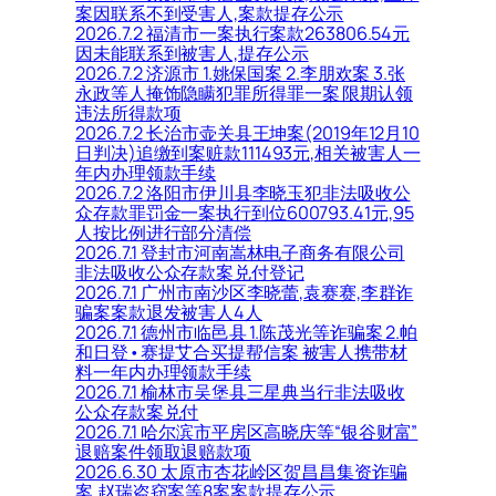
案因联系不到受害人,案款提存公示
2026.7.2 福清市一案执行案款263806.54元
因未能联系到被害人,提存公示
2026.7.2 济源市 1.姚保国案 2.李朋欢案 3.张
永政等人掩饰隐瞒犯罪所得罪一案 限期认领
违法所得款项
2026.7.2 长治市壶关县王坤案(2019年12月10
日判决)追缴到案赃款111493元,相关被害人一
年内办理领款手续
2026.7.2 洛阳市伊川县李晓玉犯非法吸收公
众存款罪罚金一案执行到位600793.41元,95
人按比例进行部分清偿
2026.7.1 登封市河南嵩林电子商务有限公司
非法吸收公众存款案兑付登记
2026.7.1 广州市南沙区李晓蕾,袁赛赛,李群诈
骗案案款退发被害人4人
2026.7.1 德州市临邑县 1.陈茂光等诈骗案 2.帕
和日登•赛提艾合买提帮信案 被害人携带材
料一年内办理领款手续
2026.7.1 榆林市吴堡县三星典当行非法吸收
公众存款案兑付
2026.7.1 哈尔滨市平房区高晓庆等“银谷财富”
退赔案件领取退赔款项
2026.6.30 太原市杏花岭区贺昌昌集资诈骗
案,赵瑞盗窃案等8案案款提存公示