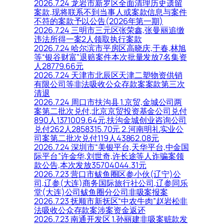
2026.7.24 龙岩市新罗区全面清理历史遗留
案款,现将联系不到当事人或案款信息与案件
不符的案款予以公告(2026年第一期)
2026.7.24 三明市三元区张荣鑫,张曼丽追缴
违法所得一案2人领取执行案款
2026.7.24 哈尔滨市平房区高晓庆,于春,林旭
等“银谷财富”退赔案件本次批量发放7名集资
人28779.66元
2026.7.24 天津市北辰区天津二塑物资供销
有限公司等非法吸收公众存款案案款第三次
清退
2026.7.24 周口市扶沟县 1.京贸,金城公司两
案第二批次兑付,北京京贸投资基金公司兑付
890人1371009.64元,扶沟金城创业咨询公司
兑付262人2858315.70元 2.河南明礼实业公
司案第二批次兑付119人43862.08元
2026.7.24 深圳市“美银平台,天华平台,中金国
际平台”许金华,刘世奇,许长途等人诈骗案领
款公告,本次发放35704044.31元
2026.7.23 营口市鲅鱼圈区参小伙(辽宁)公
司,辽参(大连)商务国际旅行社公司,辽参同乐
堂(大连)公司鲅鱼圈分公司非吸案报案
2026.7.23 抚顺市新抚区“中农牛肉”赵岩松非
法吸收公众存款案涉案资金返还
2026.7.23 南通开发区 1.孙丽建非吸案赃款发