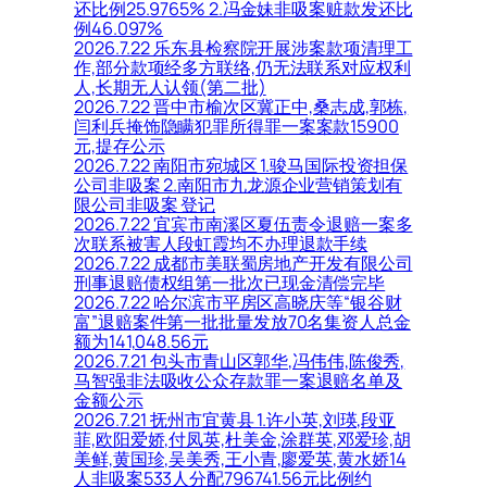
还比例25.9765% 2.冯金妹非吸案赃款发还比
例46.097%
2026.7.22 乐东县检察院开展涉案款项清理工
作,部分款项经多方联络,仍无法联系对应权利
人,长期无人认领(第二批)
2026.7.22 晋中市榆次区冀正中,桑志成,郭栋,
闫利兵掩饰隐瞒犯罪所得罪一案案款15900
元,提存公示
2026.7.22 南阳市宛城区 1.骏马国际投资担保
公司非吸案 2.南阳市九龙源企业营销策划有
限公司非吸案 登记
2026.7.22 宜宾市南溪区夏伍责令退赔一案多
次联系被害人段虹霞均不办理退款手续
2026.7.22 成都市美联蜀房地产开发有限公司
刑事退赔债权组第一批次已现金清偿完毕
2026.7.22 哈尔滨市平房区高晓庆等“银谷财
富”退赔案件第一批批量发放70名集资人总金
额为141,048.56元
2026.7.21 包头市青山区郭华,冯伟伟,陈俊秀,
马智强非法吸收公众存款罪一案退赔名单及
金额公示
2026.7.21 抚州市宜黄县 1.许小英,刘瑛,段亚
菲,欧阳爱娇,付凤英,杜美金,涂群英,邓爱珍,胡
美鲜,黄国珍,吴美秀,王小青,廖爱英,黄水娇14
人非吸案533人分配796741.56元比例约