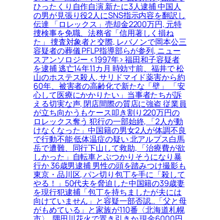
ひったくり自作自演 新たに3人逮捕 中国人
の男が見張り役2人にSNS指示内容を翻訳し
伝達 「ロレックス」売却金2200万円, 元特
捜検事を免職、法務省「信用著しく損ね
た」 捜査対象者と交際, レバノンで岡本公三
容疑者の葬儀 PFLP指導部らが参列, ニュー
スアンソロジー <1997年> 福田和子容疑者
を逮捕 逃亡14年11カ月 時効寸前、福井で 松
山のホステス殺人, サリドマイド薬害から約
60年、被害者の高齢化で新たな「壁」 「安
心して医療にかかりたい」当事者たちが訴
える切実な声, 閉店間際の質店に強盗 従業員
が立ち向かうもケース叩き割り220万円の
ロレックス奪う 犯行の一部始終, 「2人が動
けなくなった」中国籍の男女2人が体調不良
で行動不能 低体温症の疑い 北アルプス白馬
岳で遭難、同行下山して救助, 「治療費が欲
しかった」自転車とぶつかりそうになり暴
行か 36歳男逮捕 男性の頭を踏みつけ撮影も
東京・品川区, パン切り包丁を手に「殺して
やる！」50代夫を脅迫した中国籍の39歳妻
を現行犯逮捕「包丁を持ちましたが夫には
向けていません」と容疑一部否認…「父と母
がもめている」と家族が110番〈北海道札幌
市〉, 隅田川花火で置き引きか 現金6000円