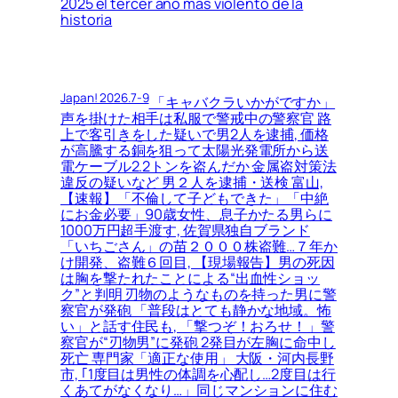
2025 el tercer año más violento de la
historia
Japan! 2026.7-9
「キャバクラいかがですか」
声を掛けた相手は私服で警戒中の警察官 路
上で客引きをした疑いで男2人を逮捕, 価格
が高騰する銅を狙って太陽光発電所から送
電ケーブル2.2トンを盗んだか 金属盗対策法
違反の疑いなど 男２人を逮捕・送検 富山,
【速報】「不倫して子どもできた」「中絶
にお金必要」90歳女性、息子かたる男らに
1000万円超手渡す, 佐賀県独自ブランド
「いちごさん」の苗２０００株盗難…７年か
け開発、盗難６回目, 【現場報告】男の死因
は胸を撃たれたことによる“出血性ショッ
ク”と判明 刃物のようなものを持った男に警
察官が発砲 「普段はとても静かな地域。怖
い」と話す住民も, 「撃つぞ！おろせ！」警
察官が“刃物男”に発砲 2発目が左胸に命中し
死亡 専門家「適正な使用」 大阪・河内長野
市, ｢1度目は男性の体調を心配し…2度目は行
くあてがなくなり…」同じマンションに住む