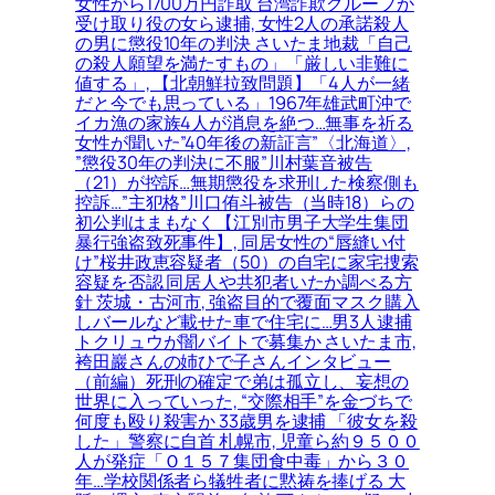
女性から1700万円詐取 台湾詐欺グループか
受け取り役の女ら逮捕, 女性2人の承諾殺人
の男に懲役10年の判決 さいたま地裁「自己
の殺人願望を満たすもの」「厳しい非難に
値する」, 【北朝鮮拉致問題】「4人が一緒
だと今でも思っている」1967年雄武町沖で
イカ漁の家族4人が消息を絶つ…無事を祈る
女性が聞いた”40年後の新証言”〈北海道〉,
”懲役30年の判決に不服”川村葉音被告
（21）が控訴…無期懲役を求刑した検察側も
控訴…”主犯格”川口侑斗被告（当時18）らの
初公判はまもなく【江別市男子大学生集団
暴行強盗致死事件】, 同居女性の“唇縫い付
け”桜井政恵容疑者（50）の自宅に家宅捜索
容疑を否認 同居人や共犯者いたか調べる方
針 茨城・古河市, 強盗目的で覆面マスク購入
しバールなど載せた車で住宅に…男3人逮捕
トクリュウが闇バイトで募集か さいたま市,
袴田巖さんの姉ひで子さんインタビュー
（前編）死刑の確定で弟は孤立し、妄想の
世界に入っていった, “交際相手”を金づちで
何度も殴り殺害か 33歳男を逮捕 「彼女を殺
した」警察に自首 札幌市, 児童ら約９５００
人が発症「Ｏ１５７集団食中毒」から３０
年…学校関係者ら犠牲者に黙祷を捧げる 大