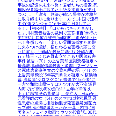
か…悲劇から67年、宮森小ジェット機墜落
事故の記憶を未来へ繋ぐ若者たちの模索, 死
刑囚が弁護士に宛てた手紙を拘置所が塗り
つぶし、「違法」判決が確定, 警察が本格的
に取り締まりに乗り出す一方で…中国で流行
中の″偽マンジャロ″が日本に上陸してい
る！, 【初公判】「口からバキッと音がし
た」川村葉音被告の裁判で宣誓拒否”暴行の
主犯格”川口侑斗被告(当時18)「血が付いた
べ！弁償しろ」「楽しい雰囲気残すため髪
に火をつけ撮影」横たわる被害者の頭に交
互に蹴り, 「強固な殺意に基づく冷酷な犯
行」埼玉・ふじみ野市立てこもり医師殺害
事件 被告（70）の上告棄却 無期懲役確定へ
最高裁, 動画配信者殺害・多摩川スーツケー
ス死体遺棄事件 女の交際相手の男（41）の
上告棄却 懲役15年実刑判決が確定へ 横浜地
裁, 高級魚“クロマグロ”が豊漁で“厄介者”に
一方で和歌山県沖ではカツオが大不漁 瀬戸
内海では“南の海の魚”が「去年の10倍以
上」に増加 その背景は, 「便注入、死ぬか」
元看護師の女（51）のスマホに検索履歴 男
性患者の点滴に排泄物混ぜ殺害容疑 滅菌カ
ップ使い証拠隠滅図ったか 千葉・柏市, “AI
著名人”フェイク動画でウソの投資話…80代