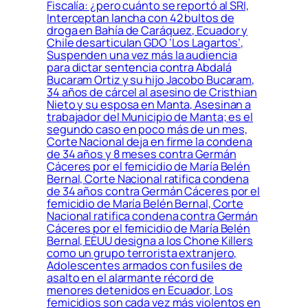
Fiscalía: ¿pero cuánto se reportó al SRI,
Interceptan lancha con 42 bultos de
droga en Bahía de Caráquez, Ecuador y
Chile desarticulan GDO ‘Los Lagartos’,
Suspenden una vez más la audiencia
para dictar sentencia contra Abdalá
Bucaram Ortiz y su hijo Jacobo Bucaram,
34 años de cárcel al asesino de Cristhian
Nieto y su esposa en Manta, Asesinan a
trabajador del Municipio de Manta; es el
segundo caso en poco más de un mes,
Corte Nacional deja en firme la condena
de 34 años y 8 meses contra Germán
Cáceres por el femicidio de María Belén
Bernal, Corte Nacional ratifica condena
de 34 años contra Germán Cáceres por el
femicidio de María Belén Bernal, Corte
Nacional ratifica condena contra Germán
Cáceres por el femicidio de María Belén
Bernal, EEUU designa a los Chone Killers
como un grupo terrorista extranjero,
Adolescentes armados con fusiles de
asalto en el alarmante récord de
menores detenidos en Ecuador, Los
femicidios son cada vez más violentos en