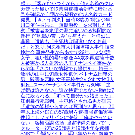
感」, 「客がむかつくから」他人名義のクレ
カ使った疑いで従業員逮捕 会計時に暗証番
号を確認か 自宅から複数の他人名義カード
発見, 【きょう判決】当時18歳の”特定少年”
川口侑斗被告に「無期懲役」を求刑した検
察「被害者を絶望の淵に追いやる拷問的な
暴行で”地獄の苦しみ”を与えた」と強烈に
非難＿遺族も「主犯格は間違いなくお前
だ」と怒り, 阿久根市大川強盗殺人事件 捜査
検討会 事件発生からあすで29年, 「パパ活
女子」狙い性的暴行容疑 44歳を再逮捕 十数
人被害か, 3人射殺の八王子ナンペイ事件か
ら31年「ささいな情報でも提供を」, 埼玉・
飯能の山中に91歳女性遺体 ベトナム国籍の
男、殺害を示唆, 女子高校生2人含む女性3人
射殺…スーパーナンペイ事件から30年「逃
げ得は許さない」誰か特定できない指紋は7
点に絞られる, 「すべて自分から始まった」
江別暴行死裁判、主犯格とされる男が証言
「遺族の皆様からすれば死刑だと思う」, 30
年以上海外逃亡の57歳男を逮捕 強盗傷害事
件起こしフィリピンに潜伏 「俺はやってい
ない」容疑否認 佐賀, 強盗準備の疑いで“リ
クルーター役”の25歳男と19歳少年を逮捕
SNSで「高額バイト」謳い集めたか, 銀座で