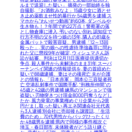
ルまで送迎した疑い」 摘発の一部始終を独
自撮影, 「お酒飲みなよ」15歳少女に酒とせ
き止め薬飲ませ性的暴行か 54歳男を逮捕 ス
マホから“わいせつ動画”約60本, ダンベルや
生き物も！？年間で約22万点！警察署の落
とし物倉庫に潜入, 弔いのない別れ 認知症で
行方不明の父を待つ娘の13年, 隣人の81歳を
金属バットで殺害容疑、男逮捕「12～13回
殴った」, 実の娘への性虐待 準強姦罪に問わ
れた父に懲役9年が確定, ウィシュマさん訴
訟が結審、判決は12月11日 医療提供適切か
争点, 殺人事件から未解決のまま31年 スーパ
ーナンペイ関連の情報提供を, 妻の首絞めた
疑いで88歳逮捕、妻はその後死亡 夫が介護
との情報も, 「日本赤軍」 岡本公三容疑者死
亡 空港乱射事件で国際手配, “刑務所仲間”の
45歳と42歳の男逮捕 練馬のマンションで強
盗疑い 刃物突きつけ現金8000円奪うなどし
たか, 風力発電の事業権めぐり企業から2億
円だまし取った疑い 再エネ関連会社元代表
ら3人逮捕 別会社に売却後も譲渡話, 「生活
費のため」70代男性からバッグひったくり
か 48歳男を逮捕 県内で同様の事件相次ぐ
埼玉・春日部市, 未体験者がどう語り継ぐ