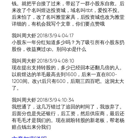
钱。就把平台接了过来，带起了一群小股东自救。后
来改了个名叫煜达投资城，域名叫itbt，爱投不投。
后来怕了，改了名叫雅堂家具，后投资城也改为雅堂
详细的，有机会我写个文章，你们要点赞哦
我叫周大虾 2018/3/9 4:04:17
小股东一年分红知道多少吗？为了吸引所有小股东扔
股份，收益爽过qb。别问qb是什么
我叫周大虾 2018/3/9 4:08:10
现在提出支持转股的，多少已经回本还翻几倍的人。
以前煜达的羊毛最高去到1600，后来一直在800-
1200间。改yt后只有600，后期三四百吧。这洞太大
了。
我叫周大虾 2018/3/9 4:10:34
我想通了，这几万错过了追回的时间了，我放弃了。
后面分也是先还银行，后工资，然后供应商，最后还
有毛毛才是我们的。现在就盼转股的新老板，帮老杨
赔点钱出来分我们