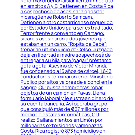
Reforma: ordenan aislamiento inmediato
en ámbitos A y B, Detienen en Costa Rica
a sospechoso de asesinar a opositor
nicaragüense Roberto Samcam,
Detienen a otro costarricense requerido
por Estados Unidos para ser extraditado,
Terror frente a convento en Cartago:
sicarios asesinaron a dos jóvenes que
estaban en un carro, “Ropita de Bebé”:
frenarían último juicio de Celso, Juzgado
deja en libertad a madre sospechosa de
entregar a su hija para “pagar” préstamo
gota a gota, Asesino de Víctor Miranda
fue condenado a 15 años de cárcel, 1.643
conductores terminaron en el Ministerio
Público por altos valores de alcohol en la
sangre, OIJ busca hombre tras robar
objetos de un camión en Pavas, Llena
formulario laboral y le sustraen dinero de
su cuenta bancaria, Así operaba grupo
que consiguió más de ₡37 millones por
medio de estafas informáticas, OIJ
realizó 5 allanamientos en Limón por
millonarias extorsiones y amenazas,
Costa Rica registró 873 homicidios en