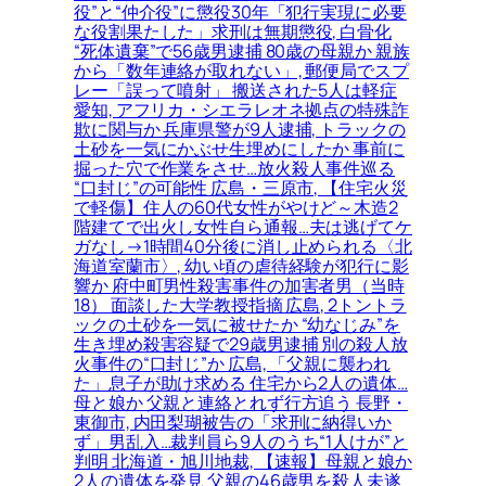
役”と“仲介役”に懲役30年「犯行実現に必要
な役割果たした」求刑は無期懲役, 白骨化
“死体遺棄”で56歳男逮捕 80歳の母親か 親族
から「数年連絡が取れない」, 郵便局でスプ
レー「誤って噴射」 搬送された5人は軽症
愛知, アフリカ・シエラレオネ拠点の特殊詐
欺に関与か 兵庫県警が9人逮捕, トラックの
土砂を一気にかぶせ生埋めにしたか 事前に
掘った穴で作業をさせ…放火殺人事件巡る
“口封じ”の可能性 広島・三原市, 【住宅火災
で軽傷】住人の60代女性がやけど～木造2
階建てで出火し女性自ら通報…夫は逃げてケ
ガなし→1時間40分後に消し止められる〈北
海道室蘭市〉, 幼い頃の虐待経験が犯行に影
響か 府中町男性殺害事件の加害者男（当時
18） 面談した大学教授指摘 広島, 2トントラ
ックの土砂を一気に被せたか “幼なじみ”を
生き埋め殺害容疑で29歳男逮捕 別の殺人放
火事件の“口封じ”か 広島, 「父親に襲われ
た」息子が助け求める 住宅から2人の遺体…
母と娘か 父親と連絡とれず行方追う 長野・
東御市, 内田梨瑚被告の「求刑に納得いか
ず」男乱入…裁判員ら9人のうち“1人けが”と
判明 北海道・旭川地裁, 【速報】母親と娘か
2人の遺体を発見 父親の46歳男を殺人未遂