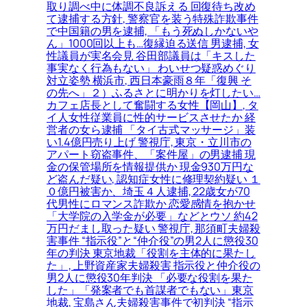
取り調べ中に体調不良訴える 回復待ち改め
て逮捕する方針, 警察官を装う特殊詐欺事件
で中国籍の男を逮捕, 「もう死ぬしかないや
ん」1000回以上も…復縁迫る送信 男逮捕, 女
性議員が実名会見 谷田部議員は「キスした
事実なく行為もない」 わいせつ疑惑めぐり
対立姿勢 横浜市, 西日本豪雨８年「復興 そ
の先へ」２）ふるさとに明かりを灯したい…
カフェ店長として奮闘する女性【岡山】, タ
イ人女性従業員に性的サービスさせたか 経
営者の女ら逮捕 「タイ古式マッサージ」装
い1.4億円売り上げ 警視庁, 東京・立川市の
アパート窃盗事件、「案件屋」の男逮捕 現
金の保管場所を情報提供か 現金930万円な
ど盗んだ疑い, 認知症女性に修理契約疑い １
０億円被害か、埼玉４人逮捕, 22歳女が70
代男性にロマンス詐欺か 恋愛感情を抱かせ
「大学院の入学金が必要」などとウソ 約42
万円だまし取った疑い 警視庁, 那須町夫婦殺
害事件 “指示役”と“仲介役”の男2人に懲役30
年の判決 東京地裁「役割を主体的に果たし
た」, 上野資産家夫婦殺害 指示役と仲介役の
男2人に懲役30年判決 「必要な役割を果た
した」「発案者でも首謀者でもない」東京
地裁, 宝島さん夫婦殺害事件で初判決 “指示