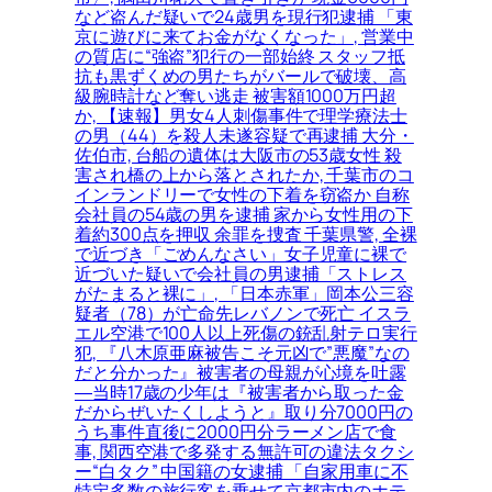
など盗んだ疑いで24歳男を現行犯逮捕 「東
京に遊びに来てお金がなくなった」, 営業中
の質店に“強盗”犯行の一部始終 スタッフ抵
抗も黒ずくめの男たちがバールで破壊、高
級腕時計など奪い逃走 被害額1000万円超
か, 【速報】男女4人刺傷事件で理学療法士
の男（44）を殺人未遂容疑で再逮捕 大分・
佐伯市, 台船の遺体は大阪市の53歳女性 殺
害され橋の上から落とされたか, 千葉市のコ
インランドリーで女性の下着を窃盗か 自称
会社員の54歳の男を逮捕 家から女性用の下
着約300点を押収 余罪を捜査 千葉県警, 全裸
で近づき「ごめんなさい」女子児童に裸で
近づいた疑いで会社員の男逮捕「ストレス
がたまると裸に」, 「日本赤軍」岡本公三容
疑者（78）が亡命先レバノンで死亡 イスラ
エル空港で100人以上死傷の銃乱射テロ実行
犯, 『八木原亜麻被告こそ元凶で”悪魔”なの
だと分かった』被害者の母親が心境を吐露
―当時17歳の少年は『被害者から取った金
だからぜいたくしようと』取り分7000円の
うち事件直後に2000円分ラーメン店で食
事, 関西空港で多発する無許可の違法タクシ
ー“白タク” 中国籍の女逮捕 「自家用車に不
特定多数の旅行客を乗せて京都市内のホテ