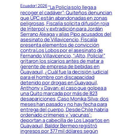
Ecuador! 2026
“La Policía solo llega a
recoger el cadáver”: Quiteños denuncian
que UPC están abandonadas en zonas
peligrosas, Fiscalía solicita difusión roja
de Interpol y extradición para Jordán
Serrano Aleaga y alias Pipo acusados del
asesinato de Villavicencio, Fiscalía
presenta elementos de convicción
contra Los Lobos por el asesinato de
Fernando Villavicencio, “¡Alto, Policía!”
gritaron los sicarios antes de matar a
gerente de empresa de bebidas en
Guayaquil, ¿Cuál fue la decisión judicial
para el hombre con discapacidad
detenido por drogas en Guayaquil,
Anthony y Dayan: el caso que golpea a
una Quito marcada por más de 823
desapariciones, Caso Monika Silva: dos
meses han pasado y no hay fecha para
entrega del cuerpo, Desde Chile habría
ordenado crímenes y ‘vacunas’:
deportan a cabecilla de Los Lagartos en
Guayaquil, Baldor Bermeo registró
ingresos por 377 mil dólares según