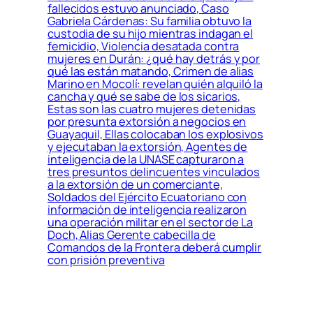
fallecidos estuvo anunciado, Caso
Gabriela Cárdenas: Su familia obtuvo la
custodia de su hijo mientras indagan el
femicidio, Violencia desatada contra
mujeres en Durán: ¿qué hay detrás y por
qué las están matando, Crimen de alias
Marino en Mocolí: revelan quién alquiló la
cancha y qué se sabe de los sicarios,
Estas son las cuatro mujeres detenidas
por presunta extorsión a negocios en
Guayaquil, Ellas colocaban los explosivos
y ejecutaban la extorsión, Agentes de
inteligencia de la UNASE capturaron a
tres presuntos delincuentes vinculados
a la extorsión de un comerciante,
Soldados del Ejército Ecuatoriano con
información de inteligencia realizaron
una operación militar en el sector de La
Doch, Alias Gerente cabecilla de
Comandos de la Frontera deberá cumplir
con prisión preventiva