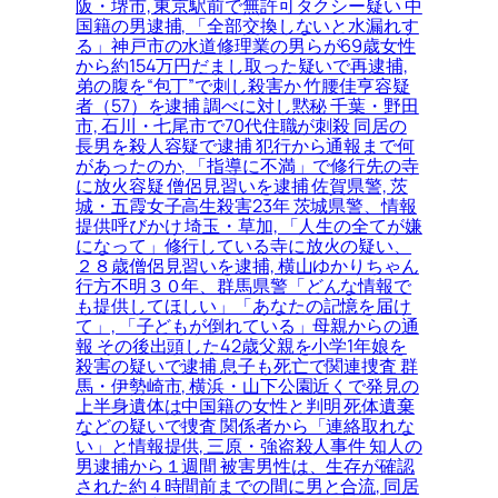
阪・堺市, 東京駅前で無許可タクシー疑い 中
国籍の男逮捕, 「全部交換しないと水漏れす
る」神戸市の水道修理業の男らが69歳女性
から約154万円だまし取った疑いで再逮捕,
弟の腹を“包丁”で刺し殺害か 竹腰佳亨容疑
者（57）を逮捕 調べに対し黙秘 千葉・野田
市, 石川・七尾市で70代住職が刺殺 同居の
長男を殺人容疑で逮捕 犯行から通報まで何
があったのか, 「指導に不満」で修行先の寺
に放火容疑 僧侶見習いを逮捕 佐賀県警, 茨
城・五霞女子高生殺害23年 茨城県警、情報
提供呼びかけ 埼玉・草加, 「人生の全てが嫌
になって」修行している寺に放火の疑い、
２８歳僧侶見習いを逮捕, 横山ゆかりちゃん
行方不明３０年、群馬県警「どんな情報で
も提供してほしい」「あなたの記憶を届け
て」, 「子どもが倒れている」母親からの通
報 その後出頭した42歳父親を小学1年娘を
殺害の疑いで逮捕 息子も死亡で関連捜査 群
馬・伊勢崎市, 横浜・山下公園近くで発見の
上半身遺体は中国籍の女性と判明 死体遺棄
などの疑いで捜査 関係者から「連絡取れな
い」と情報提供, 三原・強盗殺人事件 知人の
男逮捕から１週間 被害男性は、生存が確認
された約４時間前までの間に男と合流, 同居