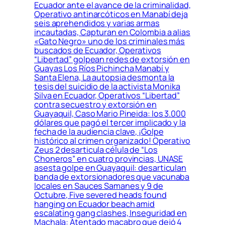
Ecuador ante el avance de la criminalidad,
Operativo antinarcóticos en Manabí deja
seis aprehendidos y varias armas
incautadas, Capturan en Colombia a alias
«Gato Negro» uno de los criminales más
buscados de Ecuador, Operativos
“Libertad” golpean redes de extorsión en
Guayas Los Ríos Pichincha Manabí y
Santa Elena, La autopsia desmonta la
tesis del suicidio de la activista Monika
Silva en Ecuador, Operativos “Libertad”
contra secuestro y extorsión en
Guayaquil, Caso Mario Pineida: los 3.000
dólares que pagó el tercer implicado y la
fecha de la audiencia clave, ¡Golpe
histórico al crimen organizado! Operativo
Zeus 2 desarticula célula de “Los
Choneros” en cuatro provincias, UNASE
asesta golpe en Guayaquil: desarticulan
banda de extorsionadores que vacunaba
locales en Sauces Samanes y 9 de
Octubre, Five severed heads found
hanging on Ecuador beach amid
escalating gang clashes, Inseguridad en
Machala: Atentado macabro que dejó 4