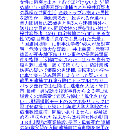
女性に唇突き出させ糸でほどけないよう“留
め縫い”か 傷害容疑で逮捕された桜井容疑者
の異様な共同生活, 金銭トラブル抱えた男性
を誘拐か 「漁船乗るか、殺されるか選べ」
暴力団組員の25歳男と男3人を逮捕 海外へ
送り出す目的か, 同居女性の唇を“縫い付け”
桜井容疑者（49）自宅敷地に“うずくまる女
性”の姿 目撃者「真冬でも見られた光景」,
「国旗損壊罪」に刑事法学者148人が反対声
明「危険で重大な疑義」, 井上幸彦・元警視
総監が死去 地下鉄サリン事件や長官銃撃事
件を指揮, 「刃物で刺された」はうそ 自分で
腹を刺し通報「痛くて怖くなり」 偽計業務
妨害の疑いで姫路の男逮捕, 自転車の小学生
に車で突っ込み殺害しようとした疑い ４４
歳男を逮捕 すれ違う際にトラブルになり、
バック走行ではね飛ばし逃走か 大阪・守口
市, 長崎・男児誘拐殺害事件から２３年…現
場近くの地蔵堂で市民ら悼む「風化させな
い」, 動画撮影モードのスマホをリュックに
忍ばせ盗撮した疑い 北海道大学大学院の37
歳准教授逮捕「間違いありません」容疑認
める 押収された端末からは被害女性の動画
ＪＲ札幌駅の商業施設, 長野・母娘死亡 逮捕
の46歳父親が入院 逮捕前に有毒物を服用か