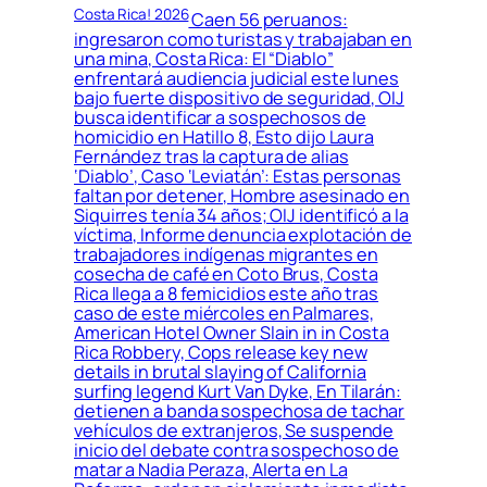
Costa Rica! 2026
Caen 56 peruanos:
ingresaron como turistas y trabajaban en
una mina, Costa Rica: El “Diablo”
enfrentará audiencia judicial este lunes
bajo fuerte dispositivo de seguridad, OIJ
busca identificar a sospechosos de
homicidio en Hatillo 8, Esto dijo Laura
Fernández tras la captura de alias
‘Diablo’, Caso ‘Leviatán’: Estas personas
faltan por detener, Hombre asesinado en
Siquirres tenía 34 años; OIJ identificó a la
víctima, Informe denuncia explotación de
trabajadores indígenas migrantes en
cosecha de café en Coto Brus, Costa
Rica llega a 8 femicidios este año tras
caso de este miércoles en Palmares,
American Hotel Owner Slain in in Costa
Rica Robbery, Cops release key new
details in brutal slaying of California
surfing legend Kurt Van Dyke, En Tilarán:
detienen a banda sospechosa de tachar
vehículos de extranjeros, Se suspende
inicio del debate contra sospechoso de
matar a Nadia Peraza, Alerta en La