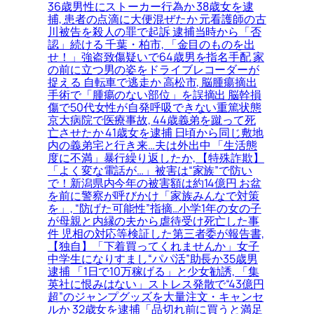
36歳男性にストーカー行為か 38歳女を逮
捕, 患者の点滴に大便混ぜたか 元看護師の古
川被告を殺人の罪で起訴 逮捕当時から「否
認」続ける 千葉・柏市, 「金目のものを出
せ！」強盗致傷疑いで64歳男を指名手配 家
の前に立つ男の姿をドライブレコーダーが
捉える 自転車で逃走か 高松市, 脳腫瘍摘出
手術で「腫瘍のない部位」を誤摘出 脳幹損
傷で50代女性が自発呼吸できない重篤状態
京大病院で医療事故, 44歳義弟を蹴って死
亡させたか 41歳女を逮捕 日頃から同じ敷地
内の義弟宅と行き来…夫は外出中 「生活態
度に不満」暴行繰り返したか, 【特殊詐欺】
「よく変な電話が…」被害は“家族”で防い
で！新潟県内今年の被害額は約14億円 お盆
を前に警察が呼びかけ「家族みんなで対策
を」, “防げた可能性”指摘…小学1年の女の子
が母親と内縁の夫から虐待受け死亡した事
件 児相の対応等検証した第三者委が報告書,
【独自】「下着買ってくれませんか」女子
中学生になりすまし“パパ活”助長か35歳男
逮捕 「1日で10万稼げる」と少女勧誘, 「集
英社に恨みはない」ストレス発散で“43億円
超”のジャンプグッズを大量注文・キャンセ
ルか 32歳女を逮捕「品切れ前に買うと満足