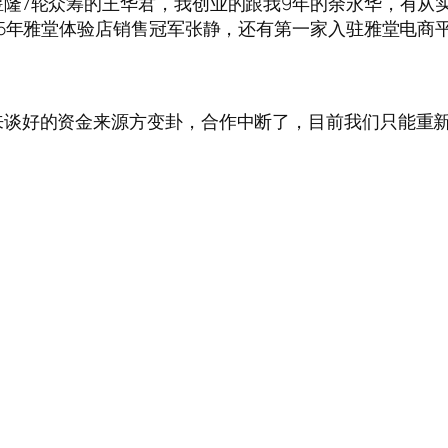
隆7轮众筹的王华君，我创业的跟我9年的余永华，有从
15年雅堂体验店销售冠军张静，还有第一家入驻雅堂电商平
来谈好的资金来源方变卦，合作中断了，目前我们只能重