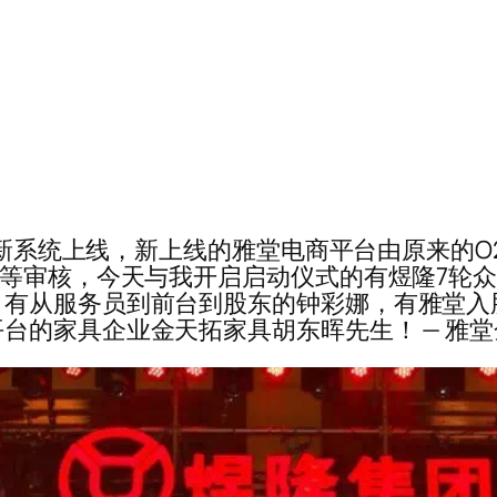
雅堂新系统上线，新上线的雅堂电商平台由原来的O
队等审核，今天与我开启启动仪式的有煜隆7轮
有从服务员到前台到股东的钟彩娜，有雅堂入股
具企业金天拓家具胡东晖先生！ — 雅堂金融（资金盘）