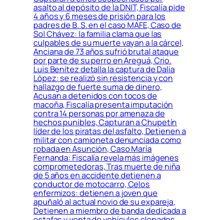
asalto al depósito de la DNIT, Fiscalía pide
4 años y 6 meses de prisión para los
padres de B. S. en el caso MAFE, Caso de
Sol Chávez: la familia clama que las
culpables de su muerte vayan a la cárcel,
Anciana de 73 años sufrió brutal ataque
por parte de su perro en Areguá, Crio.
Luis Benítez detalla la captura de Dalia
López: se realizó sin resistencia y con
hallazgo de fuerte suma de dinero,
Acusan a detenidos con tocos de
macoña, Fiscalía presenta imputación
contra 14 personas por amenaza de
hechos punibles, Capturan a Chupetín
líder de los piratas del asfalto, Detienen a
militar con camioneta denunciada como
robada en Asunción, Caso María
Fernanda: Fiscalía revela más imágenes
comprometedoras, Tras muerte de niña
de 5 años en accidente detienen a
conductor de motocarro, Celos
enfermizos: detienen a joven que
apuñaló al actual novio de su expareja,
Detienen a miembro de banda dedicada a
estafas y venta de vehículos clonados,