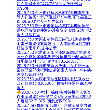
四次清退金额2474715.18元发放比例为
0.96%
2026.7.30 台州市路桥区检察院办理李恩平
等人诈骗案,李恩平退赃13394元,邓飞燕退赃
12625元,被害人一年内领取
2026.7.30 滁州市定远县检察院办理掩饰隐
瞒犯罪所得案件返还涉案资金,始终无法与被
害人取得联系
2026.7.30 太原市清徐县王向飞,张海燕刑事
附带民事赔偿案款205元,因本院暂无惩罚性
赔偿专用账户,提存公示
2026.7.30 昭通市昭阳区漆凯,闵加洪非法吸
收公众存款案涉案财产以物抵债分配,本次可
分配抵债财产总价值为1178.5248万元
2026.7.30 长沙市芙蓉区曹建责令退赔一案
案款已全部执行到位,请被害人姜艳一年内办
理案款领取手续
2026.7.30 大庆市萨尔图区国轶非法吸收公
众存款案款项38500元,将按判项退赔88名被
害人
2026.7.30 深圳市徐红伟,黄诗樵等人集资
诈骗案退赔公告(第二次),投之家平台32052
人退赔82251873.2元比例3.59%
2026.7.29 (杭州市上城区十六铺金融案自媒
体)“十六铺金融”由金聚鑫(杭州)互联网金融