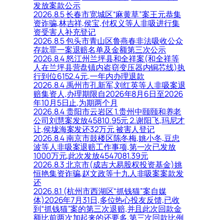
发放案款公示
2026.8.5 长春市宽城区“麻黄草”案王元恭集
资诈骗,林吉祥,侯宝,付权义等人非吸进行集
资受害人补充登记
2026.8.5 包头市青山区鲁燕春非法吸收公众
存款罪一案退赔名单及金额第三次公示
2026.8.4 怒江州兰坪县和全祥案(和全祥等
人在兰坪县营盘镇内盗窃变压器内铜芯线)执
行到位6152.4元,一年内办理退款
2026.8.4 禹州市孔新军,刘红英等人非吸案退
赔集资人,办理期限自2026年8月6日至2026
年10月5日止,为期两个月
2026.8.4 贵阳市云岩区 1.贵州中颐颐和养老
公司刘慧案发放45810.95元 2.谢阳飞,玛尼才
让,侯垅海案发还32万元 被害人登记
2026.8.4 南京市鼓楼区陈冬梅,姚小冬,豆忠
波等人非吸案退赔工作事项,第一次已发放
1000万元,此次发放4547081.39元
2026.8.3 北京市(成吉大易股权投资基金)姚
恒艳集资诈骗,赵文政等十九人非吸案案款发
还
2026.8.1 (杭州市西湖区“抓钱猫”案自媒
体)2026年7月31日,多位热心投友反馈,已收
到“抓钱猫”案的第三次退赔,并且此次回款金
额比前两次加起来的还要多,第三次回款比例