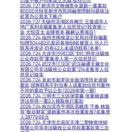
罚金子账户尚未设立完成,提存公示
2026.7.27 射洪市文映傚责令退赔一案案款
80000元转至射洪市民间融资理财问题依法
处置办公室名下账户
2026.7.27 无锡市滨湖区肖梅兰,王援成等人
鸿广系列非吸案集资人信息登记(投资第一
金,大恒亚太,金曈资本,枫树认养项目)
2026.7.24 福州市闽侯县公安局办理诈骗案
扣押304482元发还各地68名被害人,16人已
联系并发还,仍有42人未成功联系(名单)
2026.7.24 大连市沙河口区“刘仁明非法吸收
公众存款罪”案集资人第一次信息登记
2026.7.24 武汉市江汉区“武汉融通文藏文化
有限公司非法吸收公众款案”214名集资人信
息登记核实
2026.7.24 龙岩市新罗区全面清理历史遗留
案款,现将联系不到当事人或案款信息与案件
不符的案款予以公告(2026年第一期)
2026.7.24 三明市三元区张荣鑫,张曼丽追缴
违法所得一案2人领取执行案款
2026.7.24 哈尔滨市平房区高晓庆,于春,林旭
等“银谷财富”退赔案件本次批量发放7名集资
人28779.66元
2026.7.24 天津市北辰区天津二塑物资供销
有限公司等非法吸收公众存款案案款第三次