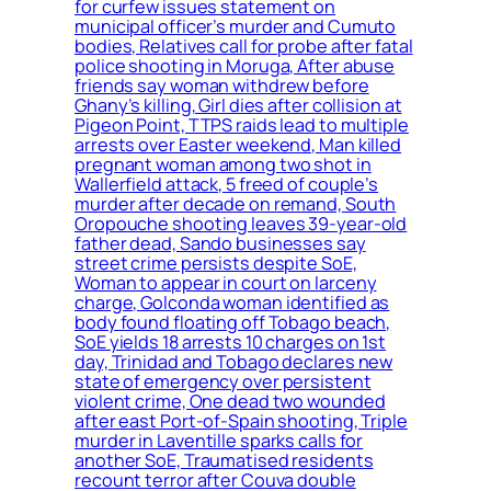
for curfew issues statement on
municipal officer’s murder and Cumuto
bodies, Relatives call for probe after fatal
police shooting in Moruga, After abuse
friends say woman withdrew before
Ghany’s killing, Girl dies after collision at
Pigeon Point, TTPS raids lead to multiple
arrests over Easter weekend, Man killed
pregnant woman among two shot in
Wallerfield attack, 5 freed of couple’s
murder after decade on remand, South
Oropouche shooting leaves 39-year-old
father dead, Sando businesses say
street crime persists despite SoE,
Woman to appear in court on larceny
charge, Golconda woman identified as
body found floating off Tobago beach,
SoE yields 18 arrests 10 charges on 1st
day, Trinidad and Tobago declares new
state of emergency over persistent
violent crime, One dead two wounded
after east Port-of-Spain shooting, Triple
murder in Laventille sparks calls for
another SoE, Traumatised residents
recount terror after Couva double