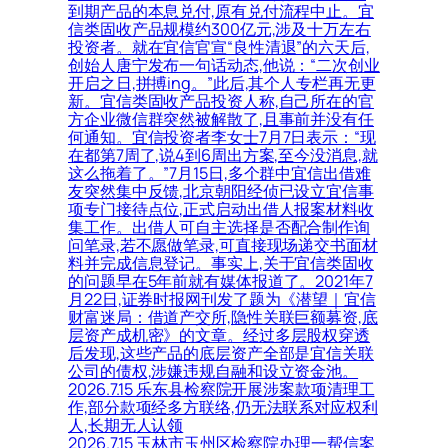
到期产品的本息兑付,原有兑付流程中止。宜
信类固收产品规模约300亿元,涉及十万左右
投资者。就在宜信官宣“良性清退”的六天后,
创始人唐宁发布一句话动态,他说：“二次创业
开启之日,拼搏ing。”此后,其个人专栏再无更
新。宜信类固收产品投资人称,自己所在的官
方企业微信群突然被解散了,且事前并没有任
何通知。宜信投资者李女士7月7日表示：“现
在都第7周了,说4到6周出方案,至今没消息,就
这么拖着了。”7月15日,多个群中宜信出借难
友突然集中反馈,北京朝阳经侦已设立宜信事
项专门接待点位,正式启动出借人报案材料收
集工作。出借人可自主选择是否配合制作询
问笔录,若不愿做笔录,可直接现场递交书面材
料并完成信息登记。事实上,关于宜信类固收
的问题早在5年前就有媒体报道了。2021年7
月22日,证券时报网刊发了题为《潜望｜宜信
财富迷局：借道产交所,隐性关联巨额募资,底
层资产成机密》的文章。经过多层股权穿透
后发现,这些产品的底层资产全部是宜信关联
公司的债权,涉嫌违规自融和设立资金池。
2026.7.15 乐东县检察院开展涉案款项清理工
作,部分款项经多方联络,仍无法联系对应权利
人,长期无人认领
2026.7.15 玉林市玉州区检察院办理一帮信案