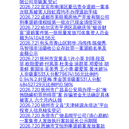
限公司非吸案 登记
2026.7.22 宜宾市南溪区夏伍责令退赔一案多
次联系被害人段虹霞均不办理退款手续
2026.7.22 成都市美联蜀房地产开发有限公司
刑事退赔债权组第一批次已现金清偿完毕
2026.7.22 哈尔滨市平房区高晓庆等“银谷财
富”退赔案件第一批批量发放70名集资人总金
额为141,048.56元
2026.7.21 包头市青山区郭华,冯伟伟,陈俊秀,
马智强非法吸收公众存款罪一案退赔名单及
金额公示
2026.7.21 抚州市宜黄县 1.许小英,刘瑛,段亚
菲,欧阳爱娇,付凤英,杜美金,涂群英,邓爱珍,胡
美鲜,黄国珍,吴美秀,王小青,廖爱英,黄水娇14
人非吸案533人分配796741.56元比例约
0.94% 2.封亚梅,李金莲非吸案531人分配
484527.29元比例约0.58%
2026.7.20 抚州市广昌县公安局办理一起“掩
饰隐瞒犯罪所得罪”案,诈骗资金无法确定具体
被害人,六个月内认领
2026.7.20 锦州市义县“天津铸源永倍达”平台
投资人信息核实登记
2026.7.20 东营市广饶县阔宇公司(清心易购)
一案集资人发放执行案款延长公示期限
2026.7.20 恩施市艾恒刑事退赔案发放案款