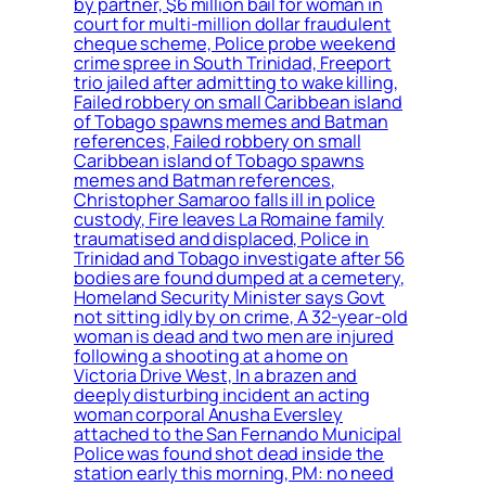
by partner, $6 million bail for woman in
court for multi-million dollar fraudulent
cheque scheme, Police probe weekend
crime spree in South Trinidad, Freeport
trio jailed after admitting to wake killing,
Failed robbery on small Caribbean island
of Tobago spawns memes and Batman
references, Failed robbery on small
Caribbean island of Tobago spawns
memes and Batman references,
Christopher Samaroo falls ill in police
custody, Fire leaves La Romaine family
traumatised and displaced, Police in
Trinidad and Tobago investigate after 56
bodies are found dumped at a cemetery,
Homeland Security Minister says Govt
not sitting idly by on crime, A 32-year-old
woman is dead and two men are injured
following a shooting at a home on
Victoria Drive West, In a brazen and
deeply disturbing incident an acting
woman corporal Anusha Eversley
attached to the San Fernando Municipal
Police was found shot dead inside the
station early this morning, PM: no need