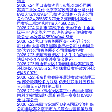
清退
2026.7.24 周口市扶沟县 1.京贸,金城公司两
案第二批次兑付,北京京贸投资基金公司兑付
890人1371009.64元,扶沟金城创业咨询公司
兑付262人2858315.70元 2.河南明礼实业公
司案第二批次兑付119人43862.08元
2026.7.24 深圳市“美银平台,天华平台,中金国
际平台”许金华,刘世奇,许长途等人诈骗案领
款公告,本次发放35704044.31元
2026.7.23 营口市鲅鱼圈区参小伙(辽宁)公
司,辽参(大连)商务国际旅行社公司,辽参同乐
堂(大连)公司鲅鱼圈分公司非吸案报案
2026.7.23 抚顺市新抚区“中农牛肉”赵岩松非
法吸收公众存款案涉案资金返还
2026.7.23 南通开发区 1.孙丽建非吸案赃款发
还比例25.9765% 2.冯金妹非吸案赃款发还比
例46.097%
2026.7.22 乐东县检察院开展涉案款项清理工
作,部分款项经多方联络,仍无法联系对应权利
人,长期无人认领(第二批)
2026.7.22 晋中市榆次区冀正中,桑志成,郭栋,
闫利兵掩饰隐瞒犯罪所得罪一案案款15900
元,提存公示
2026.7.22 南阳市宛城区 1.骏马国际投资担保
公司非吸案 2.南阳市九龙源企业营销策划有