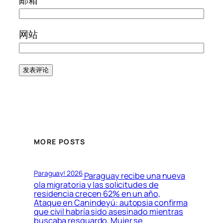
网站
MORE POSTS
Paraguay! 2026
Paraguay recibe una nueva
ola migratoria y las solicitudes de
residencia crecen 62% en un año,
Ataque en Canindeyú: autopsia confirma
que civil habría sido asesinado mientras
buscaba resguardo, Mujer se