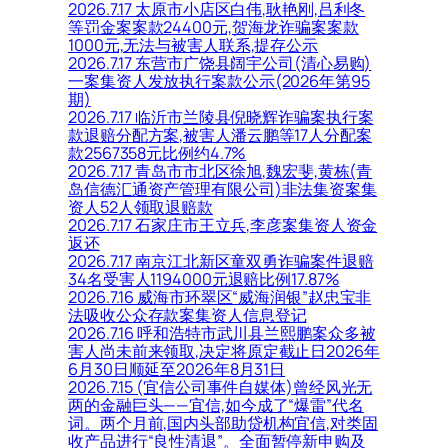
2026.7.17 太原市小店区白伟,耿艳刚,吕利冬
等罚金案案款24400元,贺海龙诈骗案案款
1000元,无法与被害人联系,提存公示
2026.7.17 东营市广饶县阔宇公司(清心易购)
一案集资人发放执行案款公示(2026年第95
期)
2026.7.17 临沂市兰陵县倪晓辉诈骗案执行案
款退赔分配方案,被害人潘云鹏等17人分配案
款2567358元比例约4.7%
2026.7.17 青岛市市北区徐旭,魏宏斐,黄栋(青
岛信德汇通资产管理有限公司)非法集资案集
资人52人领取退赔款
2026.7.17 石家庄市王立兵,李彦案集资人资金
返还
2026.7.17 南京江北新区童双勇诈骗案件退赔
34名受害人1194000元退赔比例17.87%
2026.7.16 威海市环翠区“威海润银”赵忠宝非
法吸收公众存款案集资人信息登记
2026.7.16 呼和浩特市武川县兰熙鹏案众多被
害人尚未前来领取,决定将原定截止日2026年
6月30日顺延至2026年8月31日
2026.7.15 (宜信公司事件自媒体)曾经风光无
两的金融巨头——宜信,如今成了“爆雷”代名
词。两个月前,国内头部助贷机构宜信,对类固
收产品进行“良性清退”。全面暂停新申购及