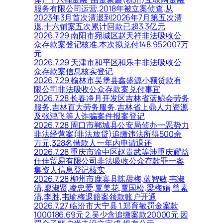
服务有限公司运营,2018年被立案侦查,从
2023年3月首次清退到2026年7月第五次清
退,十六铺案五次累计回款已超3.3亿元
2026.7.29 南阳市宛城区赵天祥非法吸收公
众存款案登记核准,本次拟兑付148.952007万
元
2026.7.29 天津市和平区和乐丰非法吸收公
众存款案信息核实登记
2026.7.29 榆林市吴堡县鑫盛源小额贷款有
限公司非法吸收公众存款案兑付事宜
2026.7.28 长春净月开发区吉林省蓝鲸会劳务
服务,吉林百大劳务服务,吉林省上鼎人力资源
及张鸿飞等人诈骗案件报案登记
2026.7.28 周口市郸城县公安局侦办一恶势力
非法经营案(非法放贷)追缴违法所得500余
万元,328名借款人一年内申请退还
2026.7.28 重庆市渝中区赵贵武等涉重庆耀益
仕佳贸易有限公司非法吸收公众存款罪一案
集资人信息登记核实
2026.7.28 柳州市鹿寨县陈甜梅,蓝智敏,韦淑
清,廖淑贤,凌忠爱,覃美花,覃国松,梁梅娟,曾素
清,李胜,韦瑜梅退赔案领款账户开通
2026.7.27 临汾市大宁县 1.郑育敏罚金案款
1000186.69元 2.吴少含追缴案款20000元 因