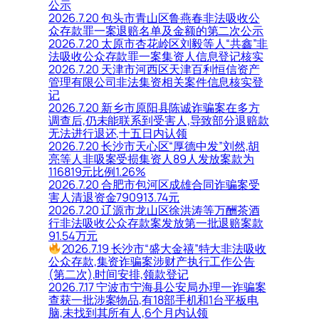
公示
2026.7.20 包头市青山区鲁燕春非法吸收公
众存款罪一案退赔名单及金额的第二次公示
2026.7.20 太原市杏花岭区刘毅等人“共鑫”非
法吸收公众存款罪一案集资人信息登记核实
2026.7.20 天津市河西区天津百利恒信资产
管理有限公司非法集资相关案件信息核实登
记
2026.7.20 新乡市原阳县陈诚诈骗案在多方
调查后,仍未能联系到受害人,导致部分退赔款
无法进行退还,十五日内认领
2026.7.20 长沙市天心区“厚德中发”刘然,胡
亮等人非吸案受损集资人89人发放案款为
116819元比例1.26%
2026.7.20 合肥市包河区成雄合同诈骗案受
害人清退资金790913.74元
2026.7.20 辽源市龙山区徐洪涛等万酬茶酒
行非法吸收公众存款案发放第一批退赔案款
91.54万元
2026.7.19 长沙市“盛大金禧”特大非法吸收
公众存款,集资诈骗案涉财产执行工作公告
(第二次),时间安排,领款登记
2026.7.17 宁波市宁海县公安局办理一诈骗案
查获一批涉案物品,有18部手机和1台平板电
脑,未找到其所有人,6个月内认领