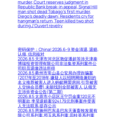
murder, Court reserves judgment in
Republic Bank break-in appeal, Signal Hill
man shot dead Tobago’s first murder,
Diego’s deadly dawn: Residents cry for
hangman’s return, Teen killed two shot
during J’Ouvert revelry
密码保护：China! 2026.6-9 资金清退, 退赔,
认领, 信息核对
2026.8.5 天津市河北区敦促潘超等涉天津泰
博瑞投资管理有限公司非法集资系列案件公
司职员退缴违法所得
2026.8.5 衢州市常山县公安局办理诈骗案
(2017年至2018年,嫌疑人以招聘网络兼职的
名义推荐被害人进入蚂蚁网盟房间,引导被害
人交纳会员费),未能找到全部被害人,认领无
主涉诈资金公告(第二期)
2026.8.5 太原市小店区王宁罚金案120元不
明案款,李昊退赔案9241.79元刑事案件受害
人无法联系,提存公示
2026.8.5 恩施州巴东县巴东天蓬畜牧发展有
限公司系列案,邓玉凤系列案,田桂英系列案