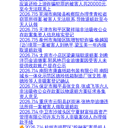
应返还给上游诈骗犯罪的被害人共20000元,
至今无法联系上
2026.7.15 芜湖市南陵县检察院办理李青松盗
窃罪所得案,被害人无法联系,导致退赃款至今
无人认领
2026.7.15 天津市和平区聚祥瑞非法吸收公众
存款案集资人信息核实登记
2026.7.15 泰州市海陵区陈增智犯诈骗,偷越国
(边)境罪一案被害人刘艳平,梁玉美一年内领
取退赔款项
2026.7.14 太原市小店区梁豪瑞聪退赔案,刘希
洋罚金追缴案,郭凤艳罚金追缴案因受害人未
提供收款账户,提存公示
2026.7.14 南阳市康鑫纸箱包装有限公司,南阳
城乡一体化示范区德玲纸箱制造厂张文胜,单
德玲等人非吸案登记确认
2026.7.14 保定市顺平县张文良,张成飞等六人
非法吸收公众存款案以物退赔方案征求各集
资人意见
2026.7.14 重庆市云阳县赵崇淋,张艳华追缴违
法所得一案被害人领取退赔款
2026.7.14 中卫市沙坡头区宁夏财富恒昌资产
管理有限公司许东力等人非吸案68人办理领
款手续
2026.7.14 杭州市拱墅区“投融家”案受损人