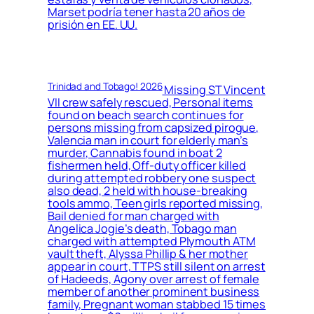
Marset podría tener hasta 20 años de
prisión en EE. UU.
Trinidad and Tobago! 2026
Missing ST Vincent
VII crew safely rescued, Personal items
found on beach search continues for
persons missing from capsized pirogue,
Valencia man in court for elderly man’s
murder, Cannabis found in boat 2
fishermen held, Off-duty officer killed
during attempted robbery one suspect
also dead, 2 held with house-breaking
tools ammo, Teen girls reported missing,
Bail denied for man charged with
Angelica Jogie’s death, Tobago man
charged with attempted Plymouth ATM
vault theft, Alyssa Phillip & her mother
appear in court, TTPS still silent on arrest
of Hadeeds, Agony over arrest of female
member of another prominent business
family, Pregnant woman stabbed 15 times