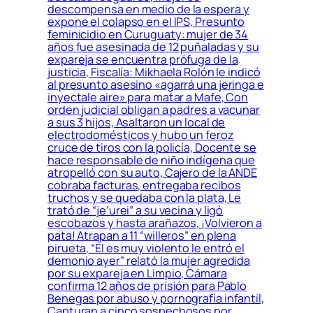
descompensa en medio de la espera y
expone el colapso en el IPS, Presunto
feminicidio en Curuguaty: mujer de 34
años fue asesinada de 12 puñaladas y su
expareja se encuentra prófuga de la
justicia, Fiscalía: Mikhaela Rolón le indicó
al presunto asesino «agarrá una jeringa e
inyectale aire» para matar a Mafe, Con
orden judicial obligan a padres a vacunar
a sus 3 hijos, Asaltaron un local de
electrodomésticos y hubo un feroz
cruce de tiros con la policía, Docente se
hace responsable de niño indígena que
atropelló con su auto, Cajero de la ANDE
cobraba facturas, entregaba recibos
truchos y se quedaba con la plata, Le
trató de “je’urei” a su vecina y ligó
escobazos y hasta arañazos, ¡Volvieron a
pata! Atrapan a 11 “willeros” en plena
pirueta, “Él es muy violento le entró el
demonio ayer” relató la mujer agredida
por su expareja en Limpio, Cámara
confirma 12 años de prisión para Pablo
Benegas por abuso y pornografía infantil,
Capturan a cinco sospechosos por