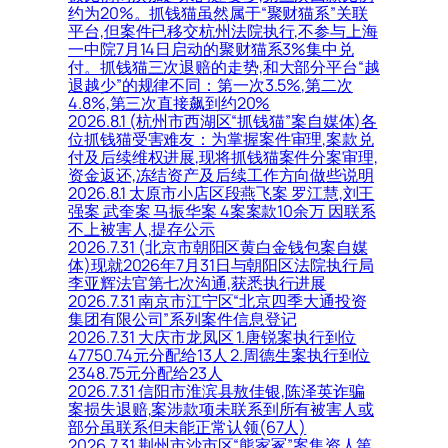
约为20%。抓钱猫虽然属于“聚财猫系”关联
平台,但案件已移交杭州法院执行,不参与上海
一中院7月14日启动的聚财猫系3%集中兑
付。抓钱猫三次退赔的走势,和大部分平台“越
退越少”的规律不同：第一次3.5%,第二次
4.8%,第三次直接飙到约20%
2026.8.1 (杭州市西湖区“抓钱猫”案自媒体)各
位抓钱猫受害难友：为掌握案件审理,案款兑
付及后续维权进展,现将抓钱猫案件分案审理,
资金返还,冻结资产及后续工作方向做些说明
2026.8.1 太原市小店区段燕飞案 罗江慧,刘王
强案 武奎案 马振华案 4案案款10余万 因联系
不上被害人,提存公示
2026.7.31 (北京市朝阳区黄白金钱包案自媒
体)现就2026年7月31日与朝阳区法院执行局
李亚辉法官第七次沟通,获悉执行进展
2026.7.31 南京市江宁区“北京四季大通投资
集团有限公司”系列案件信息登记
2026.7.31 大庆市龙凤区 1.唐锐案执行到位
47750.74元分配给13人 2.周德生案执行到位
2348.75元分配给23人
2026.7.31 信阳市淮滨县敖佳银,陈泽英诈骗
案损失退赔,案涉款项未联系到所有被害人或
部分虽联系但未能正常认领(67人)
2026.7.31 荆州市沙市区“熊家冢”案集资人第