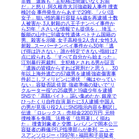
非難＿遺族も「主犯格は間違いなくお前
だ」と怒り, 阿久根市大川強盗殺人事件 捜査
検討会 事件発生からあすで29年, 「パパ活
女子」狙い性的暴行容疑 44歳を再逮捕 十数
人被害か, 3人射殺の八王子ナンペイ事件か
ら31年「ささいな情報でも提供を」, 埼玉・
飯能の山中に91歳女性遺体 ベトナム国籍の
男、殺害を示唆, 女子高校生2人含む女性3人
射殺…スーパーナンペイ事件から30年「逃
げ得は許さない」誰か特定できない指紋は7
点に絞られる, 「すべて自分から始まった」
江別暴行死裁判、主犯格とされる男が証言
「遺族の皆様からすれば死刑だと思う」, 30
年以上海外逃亡の57歳男を逮捕 強盗傷害事
件起こしフィリピンに潜伏 「俺はやってい
ない」容疑否認 佐賀, 強盗準備の疑いで“リ
クルーター役”の25歳男と19歳少年を逮捕
SNSで「高額バイト」謳い集めたか, 銀座で
ひったくり自作自演 新たに3人逮捕 中国人
の男が見張り役2人にSNS指示内容を翻訳し
伝達 「ロレックス」売却金2200万円, 元特
捜検事を免職、法務省「信用著しく損ね
た」 捜査対象者と交際, レバノンで岡本公三
容疑者の葬儀 PFLP指導部らが参列, ニュー
スアンソロジー <1997年> 福田和子容疑者