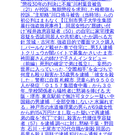
”懲役30年の判決に不服”川村葉音被告
（21）が控訴…無期懲役を求刑した検察側も
控訴…”主犯格”川口侑斗被告（当時18）らの
初公判はまもなく【江別市男子大学生集団
暴行強盗致死事件】, 同居女性の“唇縫い付
け”桜井政恵容疑者（50）の自宅に家宅捜索
容疑を否認 同居人や共犯者いたか調べる方
針 茨城・古河市, 強盗目的で覆面マスク購入
しバールなど載せた車で住宅に…男3人逮捕
トクリュウが闇バイトで募集か さいたま市,
袴田巖さんの姉ひで子さんインタビュー
（前編）死刑の確定で弟は孤立し、妄想の
世界に入っていった, “交際相手”を金づちで
何度も殴り殺害か 33歳男を逮捕 「彼女を殺
した」警察に自首 札幌市, 児童ら約９５００
人が発症「Ｏ１５７集団食中毒」から３０
年…学校関係者ら犠牲者に黙祷を捧げる 大
阪・堺市, 東京駅前で無許可タクシー疑い 中
国籍の男逮捕, 「全部交換しないと水漏れす
る」神戸市の水道修理業の男らが69歳女性
から約154万円だまし取った疑いで再逮捕,
弟の腹を“包丁”で刺し殺害か 竹腰佳亨容疑
者（57）を逮捕 調べに対し黙秘 千葉・野田
市, 石川・七尾市で70代住職が刺殺 同居の
長男を殺人容疑で逮捕 犯行から通報まで何