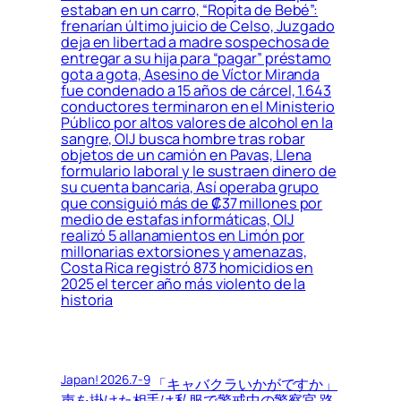
estaban en un carro, “Ropita de Bebé”:
frenarían último juicio de Celso, Juzgado
deja en libertad a madre sospechosa de
entregar a su hija para “pagar” préstamo
gota a gota, Asesino de Víctor Miranda
fue condenado a 15 años de cárcel, 1.643
conductores terminaron en el Ministerio
Público por altos valores de alcohol en la
sangre, OIJ busca hombre tras robar
objetos de un camión en Pavas, Llena
formulario laboral y le sustraen dinero de
su cuenta bancaria, Así operaba grupo
que consiguió más de ₡37 millones por
medio de estafas informáticas, OIJ
realizó 5 allanamientos en Limón por
millonarias extorsiones y amenazas,
Costa Rica registró 873 homicidios en
2025 el tercer año más violento de la
historia
Japan! 2026.7-9
「キャバクラいかがですか」
声を掛けた相手は私服で警戒中の警察官 路