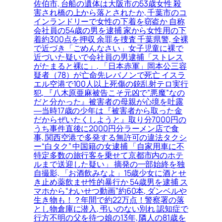
佐伯市, 台船の遺体は大阪市の53歳女性 殺
害され橋の上から落とされたか, 千葉市のコ
インランドリーで女性の下着を窃盗か 自称
会社員の54歳の男を逮捕 家から女性用の下
着約300点を押収 余罪を捜査 千葉県警, 全裸
で近づき「ごめんなさい」女子児童に裸で
近づいた疑いで会社員の男逮捕「ストレス
がたまると裸に」, 「日本赤軍」岡本公三容
疑者（78）が亡命先レバノンで死亡 イスラ
エル空港で100人以上死傷の銃乱射テロ実行
犯, 『八木原亜麻被告こそ元凶で”悪魔”なの
だと分かった』被害者の母親が心境を吐露
―当時17歳の少年は『被害者から取った金
だからぜいたくしようと』取り分7000円の
うち事件直後に2000円分ラーメン店で食
事, 関西空港で多発する無許可の違法タクシ
ー“白タク” 中国籍の女逮捕 「自家用車に不
特定多数の旅行客を乗せて京都市内のホテ
ルまで送迎した疑い」 摘発の一部始終を独
自撮影, 「お酒飲みなよ」15歳少女に酒とせ
き止め薬飲ませ性的暴行か 54歳男を逮捕 ス
マホから“わいせつ動画”約60本, ダンベルや
生き物も！？年間で約22万点！警察署の落
とし物倉庫に潜入, 弔いのない別れ 認知症で
行方不明の父を待つ娘の13年, 隣人の81歳を