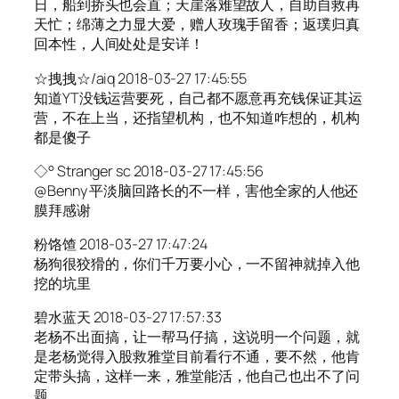
日，船到挢头也会直；天崖落难望故人，自助自救再
天忙；绵薄之力显大爱，赠人玫瑰手留香；返璞归真
回本性，人间处处是安详！
☆拽拽☆/aiq 2018-03-27 17:45:55
知道YT没钱运营要死，自己都不愿意再充钱保证其运
营，不在上当，还指望机构，也不知道咋想的，机构
都是傻子
◇° Stranger sc 2018-03-27 17:45:56
@Benny 平淡脑回路长的不一样，害他全家的人他还
膜拜感谢
粉饹馇 2018-03-27 17:47:24
杨狗很狡猾的，你们千万要小心，一不留神就掉入他
挖的坑里
碧水蓝天 2018-03-27 17:57:33
老杨不出面搞，让一帮马仔搞，这说明一个问题，就
是老杨觉得入股救雅堂目前看行不通，要不然，他肯
定带头搞，这样一来，雅堂能活，他自己也出不了问
题。