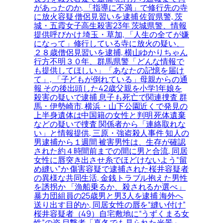
があったのか, 「指導に不満」で修行先の寺
に放火容疑 僧侶見習いを逮捕 佐賀県警, 茨
城・五霞女子高生殺害23年 茨城県警、情報
提供呼びかけ 埼玉・草加, 「人生の全てが嫌
になって」修行している寺に放火の疑い、
２８歳僧侶見習いを逮捕, 横山ゆかりちゃん
行方不明３０年、群馬県警「どんな情報で
も提供してほしい」「あなたの記憶を届け
て」, 「子どもが倒れている」母親からの通
報 その後出頭した42歳父親を小学1年娘を
殺害の疑いで逮捕 息子も死亡で関連捜査 群
馬・伊勢崎市, 横浜・山下公園近くで発見の
上半身遺体は中国籍の女性と判明 死体遺棄
などの疑いで捜査 関係者から「連絡取れな
い」と情報提供, 三原・強盗殺人事件 知人の
男逮捕から１週間 被害男性は、生存が確認
された約４時間前までの間に男と合流, 同居
女性に唇突き出させ糸でほどけないよう“留
め縫い”か 傷害容疑で逮捕された桜井容疑者
の異様な共同生活, 金銭トラブル抱えた男性
を誘拐か 「漁船乗るか、殺されるか選べ」
暴力団組員の25歳男と男3人を逮捕 海外へ
送り出す目的か, 同居女性の唇を“縫い付け”
桜井容疑者（49）自宅敷地に“うずくまる女
性”の姿 目撃者「真冬でも見られた光景」,