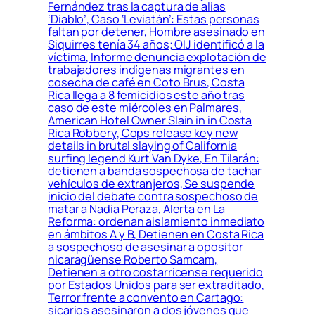
Fernández tras la captura de alias
‘Diablo’, Caso ‘Leviatán’: Estas personas
faltan por detener, Hombre asesinado en
Siquirres tenía 34 años; OIJ identificó a la
víctima, Informe denuncia explotación de
trabajadores indígenas migrantes en
cosecha de café en Coto Brus, Costa
Rica llega a 8 femicidios este año tras
caso de este miércoles en Palmares,
American Hotel Owner Slain in in Costa
Rica Robbery, Cops release key new
details in brutal slaying of California
surfing legend Kurt Van Dyke, En Tilarán:
detienen a banda sospechosa de tachar
vehículos de extranjeros, Se suspende
inicio del debate contra sospechoso de
matar a Nadia Peraza, Alerta en La
Reforma: ordenan aislamiento inmediato
en ámbitos A y B, Detienen en Costa Rica
a sospechoso de asesinar a opositor
nicaragüense Roberto Samcam,
Detienen a otro costarricense requerido
por Estados Unidos para ser extraditado,
Terror frente a convento en Cartago:
sicarios asesinaron a dos jóvenes que