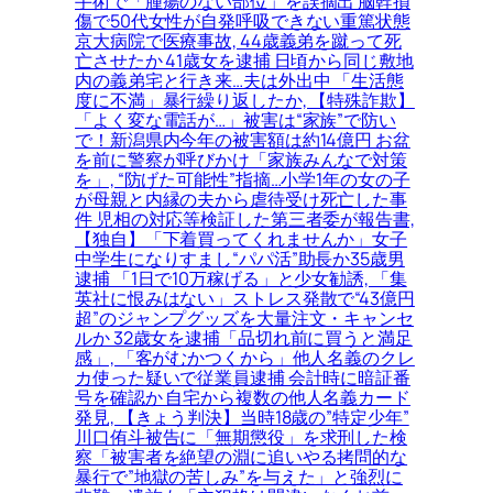
手術で「腫瘍のない部位」を誤摘出 脳幹損
傷で50代女性が自発呼吸できない重篤状態
京大病院で医療事故, 44歳義弟を蹴って死
亡させたか 41歳女を逮捕 日頃から同じ敷地
内の義弟宅と行き来…夫は外出中 「生活態
度に不満」暴行繰り返したか, 【特殊詐欺】
「よく変な電話が…」被害は“家族”で防い
で！新潟県内今年の被害額は約14億円 お盆
を前に警察が呼びかけ「家族みんなで対策
を」, “防げた可能性”指摘…小学1年の女の子
が母親と内縁の夫から虐待受け死亡した事
件 児相の対応等検証した第三者委が報告書,
【独自】「下着買ってくれませんか」女子
中学生になりすまし“パパ活”助長か35歳男
逮捕 「1日で10万稼げる」と少女勧誘, 「集
英社に恨みはない」ストレス発散で“43億円
超”のジャンプグッズを大量注文・キャンセ
ルか 32歳女を逮捕「品切れ前に買うと満足
感」, 「客がむかつくから」他人名義のクレ
カ使った疑いで従業員逮捕 会計時に暗証番
号を確認か 自宅から複数の他人名義カード
発見, 【きょう判決】当時18歳の”特定少年”
川口侑斗被告に「無期懲役」を求刑した検
察「被害者を絶望の淵に追いやる拷問的な
暴行で”地獄の苦しみ”を与えた」と強烈に