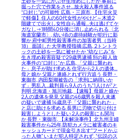
土砂を一気にかぶせ生埋めにしたか 事前に
掘った穴で作業をさせ…放火殺人事件巡る
“口封じ”の可能性 広島・三原市, 【住宅火災
で軽傷】住人の60代女性がやけど～木造2
階建てで出火し女性自ら通報…夫は逃げてケ
ガなし→1時間40分後に消し止められる〈北
海道室蘭市〉, 幼い頃の虐待経験が犯行に影
響か 府中町男性殺害事件の加害者男（当時
18） 面談した大学教授指摘 広島, 2トントラ
ックの土砂を一気に被せたか “幼なじみ”を
生き埋め殺害容疑で29歳男逮捕 別の殺人放
火事件の“口封じ”か 広島, 「父親に襲われ
た」息子が助け求める 住宅から2人の遺体…
母と娘か 父親と連絡とれず行方追う 長野・
東御市, 内田梨瑚被告の「求刑に納得いか
ず」男乱入…裁判員ら9人のうち“1人けが”と
判明 北海道・旭川地裁, 【速報】母親と娘か
2人の遺体を発見 父親の46歳男を殺人未遂
の疑いで逮捕 14歳息子「父親に襲われた」
と店に助けを求める 長男に刃物で切り付け
殺害しようとした疑い 2人の殺害にも関与
か 長野・東御市, 【未解決事件】北九州主婦
殺害事件から25年 防犯カメラに被害者のキ
ャッシュカードで現金引き出す“フードかぶ
った人物” いまだ犯人特定されず, “伝説のス