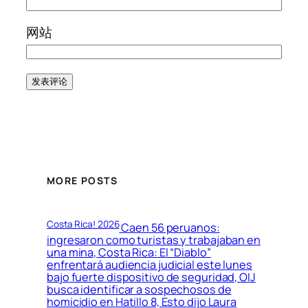
网站
MORE POSTS
Costa Rica! 2026
Caen 56 peruanos:
ingresaron como turistas y trabajaban en
una mina, Costa Rica: El “Diablo”
enfrentará audiencia judicial este lunes
bajo fuerte dispositivo de seguridad, OIJ
busca identificar a sospechosos de
homicidio en Hatillo 8, Esto dijo Laura