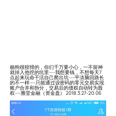
杨狗很狡猾的，你们千万要小心，一不留神
就掉入他挖的坑里······我想要钱，不想每天7
点起来玩命干活自己爬出坑······平淡脑回路长
的不一样······只能通过设密码的零元交易实现
账户合并和拆分，交易后的债权自动转为股
权······雅堂金融（资金盘） 2018.3.27-20:06