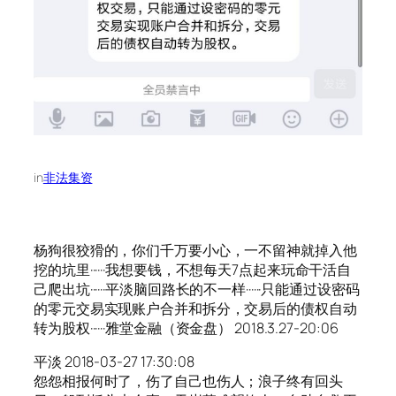
in
非法集资
杨狗很狡猾的，你们千万要小心，一不留神就掉入他
挖的坑里······我想要钱，不想每天7点起来玩命干活自
己爬出坑······平淡脑回路长的不一样······只能通过设密码
的零元交易实现账户合并和拆分，交易后的债权自动
转为股权······雅堂金融（资金盘） 2018.3.27-20:06
平淡 2018-03-27 17:30:08
怨怨相报何时了，伤了自己也伤人；浪子终有回头