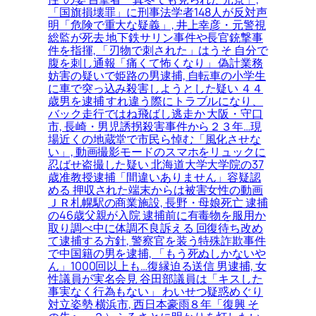
「国旗損壊罪」に刑事法学者148人が反対声
明「危険で重大な疑義」, 井上幸彦・元警視
総監が死去 地下鉄サリン事件や長官銃撃事
件を指揮, 「刃物で刺された」はうそ 自分で
腹を刺し通報「痛くて怖くなり」 偽計業務
妨害の疑いで姫路の男逮捕, 自転車の小学生
に車で突っ込み殺害しようとした疑い ４４
歳男を逮捕 すれ違う際にトラブルになり、
バック走行ではね飛ばし逃走か 大阪・守口
市, 長崎・男児誘拐殺害事件から２３年…現
場近くの地蔵堂で市民ら悼む「風化させな
い」, 動画撮影モードのスマホをリュックに
忍ばせ盗撮した疑い 北海道大学大学院の37
歳准教授逮捕「間違いありません」容疑認
める 押収された端末からは被害女性の動画
ＪＲ札幌駅の商業施設, 長野・母娘死亡 逮捕
の46歳父親が入院 逮捕前に有毒物を服用か
取り調べ中に体調不良訴える 回復待ち改め
て逮捕する方針, 警察官を装う特殊詐欺事件
で中国籍の男を逮捕, 「もう死ぬしかないや
ん」1000回以上も…復縁迫る送信 男逮捕, 女
性議員が実名会見 谷田部議員は「キスした
事実なく行為もない」 わいせつ疑惑めぐり
対立姿勢 横浜市, 西日本豪雨８年「復興 そ