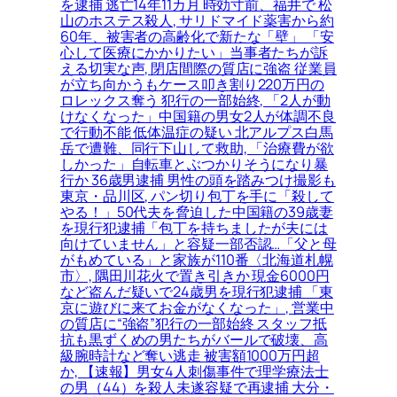
を逮捕 逃亡14年11カ月 時効寸前、福井で 松
山のホステス殺人, サリドマイド薬害から約
60年、被害者の高齢化で新たな「壁」 「安
心して医療にかかりたい」当事者たちが訴
える切実な声, 閉店間際の質店に強盗 従業員
が立ち向かうもケース叩き割り220万円の
ロレックス奪う 犯行の一部始終, 「2人が動
けなくなった」中国籍の男女2人が体調不良
で行動不能 低体温症の疑い 北アルプス白馬
岳で遭難、同行下山して救助, 「治療費が欲
しかった」自転車とぶつかりそうになり暴
行か 36歳男逮捕 男性の頭を踏みつけ撮影も
東京・品川区, パン切り包丁を手に「殺して
やる！」50代夫を脅迫した中国籍の39歳妻
を現行犯逮捕「包丁を持ちましたが夫には
向けていません」と容疑一部否認…「父と母
がもめている」と家族が110番〈北海道札幌
市〉, 隅田川花火で置き引きか 現金6000円
など盗んだ疑いで24歳男を現行犯逮捕 「東
京に遊びに来てお金がなくなった」, 営業中
の質店に“強盗”犯行の一部始終 スタッフ抵
抗も黒ずくめの男たちがバールで破壊、高
級腕時計など奪い逃走 被害額1000万円超
か, 【速報】男女4人刺傷事件で理学療法士
の男（44）を殺人未遂容疑で再逮捕 大分・