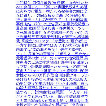
主犯格”川口侑斗被告(当時18)「血が付いた
べ！弁償しろ」「楽しい雰囲気残すため髪
に火をつけ撮影」横たわる被害者の頭に交
互に蹴り, 「強固な殺意に基づく冷酷な犯
行」埼玉・ふじみ野市立てこもり医師殺害
事件 被告（70）の上告棄却 無期懲役確定へ
最高裁, 動画配信者殺害・多摩川スーツケー
ス死体遺棄事件 女の交際相手の男（41）の
上告棄却 懲役15年実刑判決が確定へ 横浜地
裁, 高級魚“クロマグロ”が豊漁で“厄介者”に
一方で和歌山県沖ではカツオが大不漁 瀬戸
内海では“南の海の魚”が「去年の10倍以
上」に増加 その背景は, 「便注入、死ぬか」
元看護師の女（51）のスマホに検索履歴 男
性患者の点滴に排泄物混ぜ殺害容疑 滅菌カ
ップ使い証拠隠滅図ったか 千葉・柏市, “AI
著名人”フェイク動画でウソの投資話…80代
女性から1700万円詐取 台湾詐欺グループか
受け取り役の女ら逮捕, 女性2人の承諾殺人
の男に懲役10年の判決 さいたま地裁「自己
の殺人願望を満たすもの」「厳しい非難に
値する」, 【北朝鮮拉致問題】「4人が一緒
だと今でも思っている」1967年雄武町沖で
イカ漁の家族4人が消息を絶つ…無事を祈る
女性が聞いた”40年後の新証言”〈北海道〉,