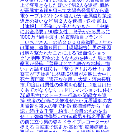
上で客引きをした疑いで男2人を逮捕, 価格
が高騰する銅を狙って太陽光発電所から送
電ケーブル2.2トンを盗んだか 金属盗対策法
違反の疑いなど 男２人を逮捕・送検 富山,
【速報】「不倫して子どもできた」「中絶
にお金必要」90歳女性、息子かたる男らに
1000万円超手渡す, 佐賀県独自ブランド
「いちごさん」の苗２０００株盗難…７年か
け開発、盗難６回目, 【現場報告】男の死因
は胸を撃たれたことによる“出血性ショッ
ク”と判明 刃物のようなものを持った男に警
察官が発砲 「普段はとても静かな地域。怖
い」と話す住民も, 「撃つぞ！おろせ！」警
察官が“刃物男”に発砲 2発目が左胸に命中し
死亡 専門家「適正な使用」 大阪・河内長野
市, ｢1度目は男性の体調を心配し…2度目は行
くあてがなくなり…」同じマンションに住む
36歳男性にストーカー行為か 38歳女を逮
捕, 患者の点滴に大便混ぜたか 元看護師の古
川被告を殺人の罪で起訴 逮捕当時から「否
認」続ける 千葉・柏市, 「金目のものを出
せ！」強盗致傷疑いで64歳男を指名手配 家
の前に立つ男の姿をドライブレコーダーが
捉える 自転車で逃走か 高松市, 脳腫瘍摘出