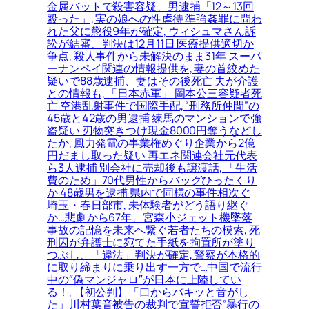
金属バットで殺害容疑、男逮捕「12～13回
殴った」, 実の娘への性虐待 準強姦罪に問わ
れた父に懲役9年が確定, ウィシュマさん訴
訟が結審、判決は12月11日 医療提供適切か
争点, 殺人事件から未解決のまま31年 スーパ
ーナンペイ関連の情報提供を, 妻の首絞めた
疑いで88歳逮捕、妻はその後死亡 夫が介護
との情報も, 「日本赤軍」 岡本公三容疑者死
亡 空港乱射事件で国際手配, “刑務所仲間”の
45歳と42歳の男逮捕 練馬のマンションで強
盗疑い 刃物突きつけ現金8000円奪うなどし
たか, 風力発電の事業権めぐり企業から2億
円だまし取った疑い 再エネ関連会社元代表
ら3人逮捕 別会社に売却後も譲渡話, 「生活
費のため」70代男性からバッグひったくり
か 48歳男を逮捕 県内で同様の事件相次ぐ
埼玉・春日部市, 未体験者がどう語り継ぐ
か…悲劇から67年、宮森小ジェット機墜落
事故の記憶を未来へ繋ぐ若者たちの模索, 死
刑囚が弁護士に宛てた手紙を拘置所が塗り
つぶし、「違法」判決が確定, 警察が本格的
に取り締まりに乗り出す一方で…中国で流行
中の″偽マンジャロ″が日本に上陸してい
る！, 【初公判】「口からバキッと音がし
た」川村葉音被告の裁判で宣誓拒否”暴行の