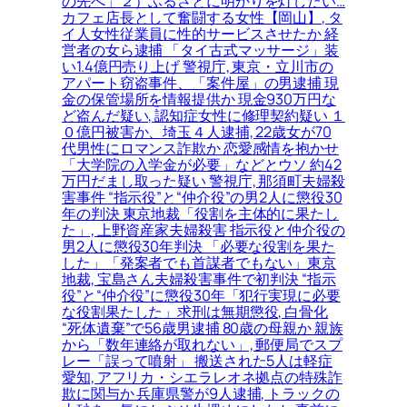
の先へ」２）ふるさとに明かりを灯したい…
カフェ店長として奮闘する女性【岡山】, タ
イ人女性従業員に性的サービスさせたか 経
営者の女ら逮捕 「タイ古式マッサージ」装
い1.4億円売り上げ 警視庁, 東京・立川市の
アパート窃盗事件、「案件屋」の男逮捕 現
金の保管場所を情報提供か 現金930万円な
ど盗んだ疑い, 認知症女性に修理契約疑い １
０億円被害か、埼玉４人逮捕, 22歳女が70
代男性にロマンス詐欺か 恋愛感情を抱かせ
「大学院の入学金が必要」などとウソ 約42
万円だまし取った疑い 警視庁, 那須町夫婦殺
害事件 “指示役”と“仲介役”の男2人に懲役30
年の判決 東京地裁「役割を主体的に果たし
た」, 上野資産家夫婦殺害 指示役と仲介役の
男2人に懲役30年判決 「必要な役割を果た
した」「発案者でも首謀者でもない」東京
地裁, 宝島さん夫婦殺害事件で初判決 “指示
役”と“仲介役”に懲役30年「犯行実現に必要
な役割果たした」求刑は無期懲役, 白骨化
“死体遺棄”で56歳男逮捕 80歳の母親か 親族
から「数年連絡が取れない」, 郵便局でスプ
レー「誤って噴射」 搬送された5人は軽症
愛知, アフリカ・シエラレオネ拠点の特殊詐
欺に関与か 兵庫県警が9人逮捕, トラックの