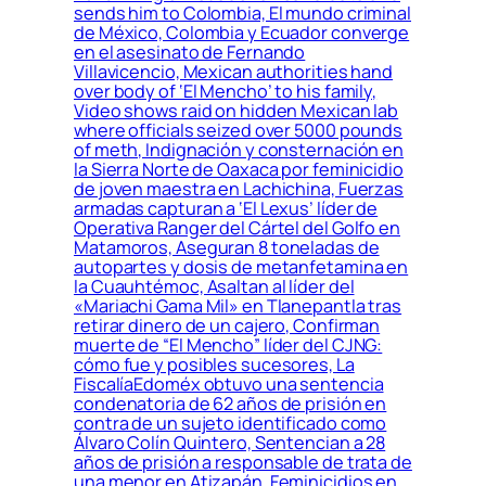
sends him to Colombia, El mundo criminal
de México, Colombia y Ecuador converge
en el asesinato de Fernando
Villavicencio, Mexican authorities hand
over body of ‘El Mencho’ to his family,
Video shows raid on hidden Mexican lab
where officials seized over 5000 pounds
of meth, Indignación y consternación en
la Sierra Norte de Oaxaca por feminicidio
de joven maestra en Lachichina, Fuerzas
armadas capturan a ‘El Lexus’ líder de
Operativa Ranger del Cártel del Golfo en
Matamoros, Aseguran 8 toneladas de
autopartes y dosis de metanfetamina en
la Cuauhtémoc, Asaltan al líder del
«Mariachi Gama Mil» en Tlanepantla tras
retirar dinero de un cajero, Confirman
muerte de “El Mencho” líder del CJNG:
cómo fue y posibles sucesores, La
FiscalíaEdoméx obtuvo una sentencia
condenatoria de 62 años de prisión en
contra de un sujeto identificado como
Álvaro Colín Quintero, Sentencian a 28
años de prisión a responsable de trata de
una menor en Atizapán, Feminicidios en