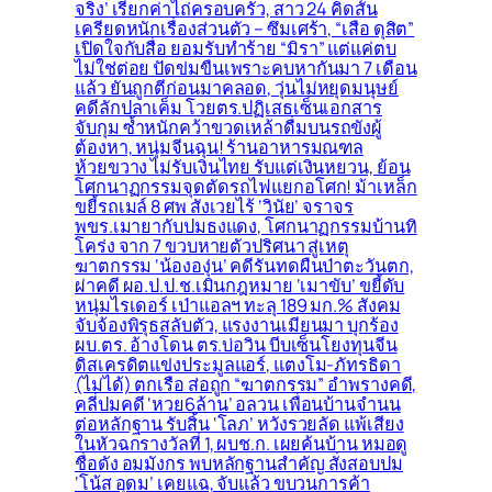
จริง’ เรียกค่าไถ่ครอบครัว, สาว 24 คิดสั้น
เครียดหนักเรื่องส่วนตัว – ซึมเศร้า, “เสือ ดุสิต”
เปิดใจกับสื่อ ยอมรับทำร้าย “มิรา” แต่แค่ตบ
ไม่ใช่ต่อย ปัดข่มขืนเพราะคบหากันมา 7 เดือน
แล้ว ยันถูกตีก่อนมาคลอด, วุ่นไม่หยุดมนุษย์
คดีลักปลาเค็ม โวยตร.ปฏิเสธเซ็นเอกสาร
จับกุม ซ้ำหนักคว้าขวดเหล้าดื่มบนรถขังผู้
ต้องหา, หนุ่มจีนฉุน! ร้านอาหารมณฑล
ห้วยขวาง ไม่รับเงินไทย รับแต่เงินหยวน, ย้อน
โศกนาฏกรรมจุดตัดรถไฟแยกอโศก! ม้าเหล็ก
ขยี้รถเมล์ 8 ศพ สังเวยไร้ ‘วินัย’ จราจร
พขร.เมายากับปมธงแดง, โศกนาฏกรรมบ้านทิ
โคร่ง จาก 7 ขวบหายตัวปริศนา สู่เหตุ
ฆาตกรรม ‘น้ององุ่น’ คดีรันทดผืนป่าตะวันตก,
ผ่าคดี ผอ.ป.ป.ช.เมินกฎหมาย ‘เมาขับ’ ขยี้ดับ
หนุ่มไรเดอร์ เป่าแอลฯ ทะลุ 189 มก.% สังคม
จับจ้องพิรุธสลับตัว, แรงงานเมียนมา บุกร้อง
ผบ.ตร. อ้างโดน ตร.บ่อวิน บีบเซ็นโยงทุนจีน
ดิสเครดิตแข่งประมูลแอร์, แตงโม-ภัทรธิดา
(ไม่ได้) ตกเรือ ส่อถูก “ฆาตกรรม” อำพรางคดี,
คลี่ปมคดี ‘หวย6ล้าน’ อลวน เพื่อนบ้านจำนน
ต่อหลักฐาน รับสิ้น ‘โลภ’ หวังรวยลัด แพ้เสียง
ในหัวฉกรางวัลที่ 1, ผบช.ก. เผยค้นบ้าน หมอดู
ชื่อดัง อมมังกร พบหลักฐานสำคัญ สั่งสอบปม
‘โน้ส อุดม’ เคยแฉ, จับแล้ว ขบวนการค้า