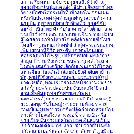
สาว เตรียมหมายจับ-ขยายผลถึงผู้ว่าจ้าง,
สยองพัทยา! หนุ่มแดนจิงโจ้ฆ่าเปลือยสาวไทย
วัย 17 ยัดศพใส่กระเป๋าทิ้งข้างรถไฟ ก่อนเผ่น
หนีกลับประเทศ สุดท้ายถูกตำรวจรวบตัวคาส
นามบิน, อุทาหรณ์สายรับจ้างหิ้ว! ออสซี่จับ
แอร์สาวบินไทย ติดกับ ‘อวตาร’ แก๊งค้ายา ลวง
ขนเป๋าช้างซุกผงขาว, รวบชาวจีน 4 ราย ปะปน
ผู้โดยสาร รถทัวร์สายใต้ หลังลักลอบเข้าไทย
โดยผิดกฎหมาย, สลดซ้ำ! ล่าสุดพระมรณภาพ
เพิ่ม เผยนาทีชีวิต พระต้นแถวตะโกนบอก
หลบรอดมาได้ 5 รูป, ยิ่งช็อกหนัก! เผยอาการ
ล่าสุด 11 ขวบ ซิ่งกระบะชนพระธุดงค์, ‘ส.ต.อ.’
โรงพักแสมดำเครียดเลิกกับแฟนเก่าวิดีโอคอ
ลหาเพื่อน ก่อนลั่นไกจ่อขมับยิงตัวดับคาบ้าน
พัก, ดช.11ปีซิ่งกระบะชนพระ มรณภาพ10รูป
บาดเจ็บอื้อ, พณ.เร่งตรวจสอบโรงงาน 24 ราย
สกัดน้ำมะพร้าวปลอมปน, จับยกแก๊ง 18 คน!
สวมเสื้อทีมมุดท่อตัดสายเคเบิล NT
นครสวรรค์, บุกรวบ “เจ้าอาวาส” ฉี่ม่วง ค้นกุฏิ
ผงะเจอชุดชั้นในหญิง-ขยะท่วมห้อง, ทลาย
“ทะเบียน G เทา” รวบอดีตปลัดอำเภอ สวมบัตร
ต่างด้าว โยงแก๊งสแกมเมอร์, ทลาย 2 เครือ
ข่ายเว็บพนันช่วงบอลโลก ยอดเงินหมุนเวียน
90 ล้านต่อเดือน, ตร. แถลงช่วยสาวจีน เหยื่อ
แก๊งสแกมเมอร์หลอกจัดฉาก ‘ลักพาตัวเสมือน