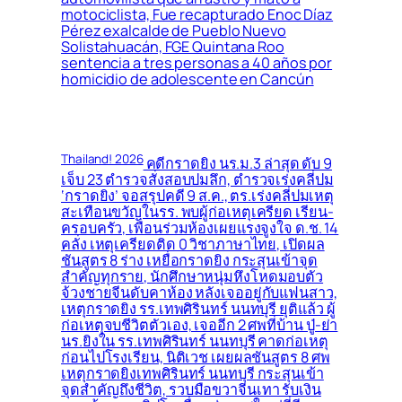
motociclista, Fue recapturado Enoc Díaz
Pérez exalcalde de Pueblo Nuevo
Solistahuacán, FGE Quintana Roo
sentencia a tres personas a 40 años por
homicidio de adolescente en Cancún
Thailand! 2026
คดีกราดยิง นร.ม.3 ล่าสุด ดับ 9
เจ็บ 23 ตำรวจสั่งสอบปมลึก, ตำรวจเร่งคลี่ปม
‘กราดยิง’ จอสรุปคดี 9 ส.ค., ตร.เร่งคลี่ปมเหตุ
สะเทือนขวัญในรร. พบผู้ก่อเหตุเครียด เรียน-
ครอบครัว, เพื่อนร่วมห้องเผยแรงจูงใจ ด.ช. 14
คลั่ง เหตุเครียดติด 0 วิชาภาษาไทย, เปิดผล
ชันสูตร 8 ร่าง เหยื่อกราดยิง กระสุนเข้าจุด
สำคัญทุกราย, นักศึกษาหนุ่มหึงโหดมอบตัว
จ้วงชายจีนดับคาห้อง หลังเจออยู่กับแฟนสาว,
เหตุกราดยิง รร.เทพศิรินทร์ นนทบุรี ยุติแล้ว ผู้
ก่อเหตุจบชีวิตตัวเอง, เจออีก 2 ศพที่บ้าน ปู่-ย่า
นร.ยิงใน รร.เทพศิรินทร์ นนทบุรี คาดก่อเหตุ
ก่อนไปโรงเรียน, นิติเวช เผยผลชันสูตร 8 ศพ
เหตุกราดยิงเทพศิรินทร์ นนทบุรี กระสุนเข้า
จุดสำคัญถึงชีวิต, รวบมือขวาจีนเทา รับเงิน