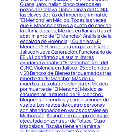
Guanajuato: hallan cinco cuerpos en
pozos de Celaya, Gobernanza del CJNG:
las claves detrás del imperio criminal de
‘El Mencho’ en México, Todas las veces
que El Mencho estuvo a punto de caer en
la última década, México en llamas tras el
abatimiento de “El Mencho”: Análisis de la
escalada de violencia, ¿Quién era «El
Mencho»? El fin de una era para el Cártel
Jalisco Nueva Generación, Funcionario de
EE.UU. confirmó que sus militares
ayudaron a abatir a “El Mencho” líder del
CJNG, Violencia en Jalisco: 25 detenidos
y 20 Bancos del Bienestar quemados tras
muerte de “El Mencho”, Más de 60
muertos tras ola de violencia en México
por muerte de “El Mencho”, México se
sacude tras la muerte de “El Mencho”:
bloqueos, incendios y cancelaciones de
vuelos, Los restos de cuatro personas
son abandonados en varios costales en
Michoacán, Abandonan cuerpo de mujer
ejecutada en zona sur de Toluca, Caso
Iztapalapa: Fiscalía tiene en la mira a
automovilista que arrastró y mató a