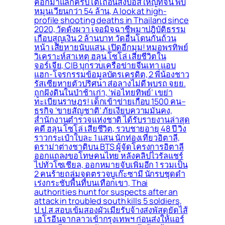
คอกม้าแลกคริปโตเถื่อนส่งบอสใหญ่ที่จีน พบ
หมุนเวียนกว่า 54 ล้าน, A look at high-
profile shooting deaths in Thailand since
2020, วัดดังผวา เจอมิจฉาชีพมาปฎิบัติธรรม
เกือบสูญเงิน 2 ล้านบาท วัดอื่นโดนกันถ้วน
หน้า เสียหายนับแสน, เปิดอีกมุม! หมอพรทิพย์
วิเคราะห์สาเหตุ ฮลุน โซโล่ เสียชีวิตใน
จอร์เจีย, CIB บุกรวบเครือข่ายจีนเทา แอบ
แฮก-โจรกรรมข้อมูลบัตรเครดิต, 2 พี่น้องชาว
รัสเซียหายตัวปริศนา ส่อลางไม่ดี พบรถ จยย.
ถูกฝังดินในป่าช้าเก่า, ‘พ่อไทยทิพย์’ เขย่า
ทะเบียนราษฎร! เด็กเข้าข่ายเกือบ 1500 คน–
ธุรกิจ ‘ขายสัญชาติ’ ภัยเงียบความมั่นคง,
สำนักงานตำรวจแห่งชาติ ได้รับรายงานล่าสุด
คดี ฮลุน โซโล่ เสียชีวิต, รวบชายอายุ 48 ปี วิ่ง
ราวกระเป๋าใบละ 1 แสน นักท่องเที่ยวอิตาลี,
ดราม่าต่างชาติบน BTS ผู้จัดโครงการอิตาลี
ออกแถลงขอโทษคนไทย หลังคลิปไวรัลแชร์
ไปทั่วโซเชียล, ออกหมายจับเพิ่มอีก 1 รวมเป็น
2 คนร้ายถล่มจุดตรวจบูเก๊ะซามี นักรบชุดดำ
เร่งกระชับพื้่นที่บนเทือกเขา, Thai
authorities hunt for suspects after an
attack in troubled south kills 5 soldiers,
ป.ป.ส.สอบเข้มสองผัวเมียรับจ้างส่งพัสดุยัดไส้
เฮโรอีนจากลาวเข้ากรุงเทพฯ ก่อนส่งให้แอร์