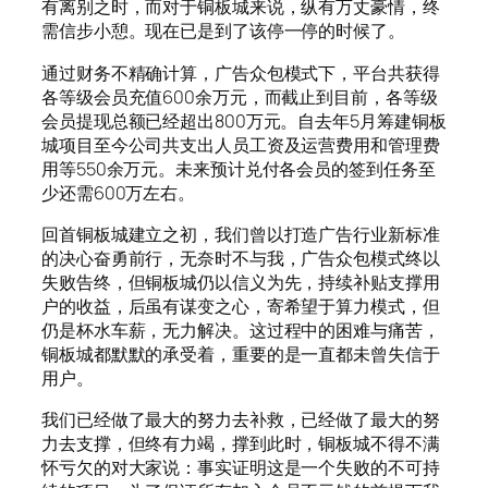
有离别之时，而对于铜板城来说，纵有万丈豪情，终
需信步小憩。现在已是到了该停一停的时候了。
通过财务不精确计算，广告众包模式下，平台共获得
各等级会员充值600余万元，而截止到目前，各等级
会员提现总额已经超出800万元。自去年5月筹建铜板
城项目至今公司共支出人员工资及运营费用和管理费
用等550余万元。未来预计兑付各会员的签到任务至
少还需600万左右。
回首铜板城建立之初，我们曾以打造广告行业新标准
的决心奋勇前行，无奈时不与我，广告众包模式终以
失败告终，但铜板城仍以信义为先，持续补贴支撑用
户的收益，后虽有谋变之心，寄希望于算力模式，但
仍是杯水车薪，无力解决。这过程中的困难与痛苦，
铜板城都默默的承受着，重要的是一直都未曾失信于
用户。
我们已经做了最大的努力去补救，已经做了最大的努
力去支撑，但终有力竭，撑到此时，铜板城不得不满
怀亏欠的对大家说：事实证明这是一个失败的不可持