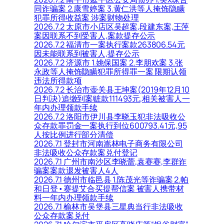
同诈骗案 2.康雪婷案 3.黄仁洪等人掩饰隐瞒
犯罪所得收益案 涉案财物处理
2026.7.2 太原市小店区吴超案,段建东案,王萍
案因联系不到受害人,案款提存公示
2026.7.2 福清市一案执行案款263806.54元
因未能联系到被害人,提存公示
2026.7.2 济源市 1.姚保国案 2.李朋欢案 3.张
永政等人掩饰隐瞒犯罪所得罪一案 限期认领
违法所得款项
2026.7.2 长治市壶关县王坤案(2019年12月10
日判决)追缴到案赃款111493元,相关被害人一
年内办理领款手续
2026.7.2 洛阳市伊川县李晓玉犯非法吸收公
众存款罪罚金一案执行到位600793.41元,95
人按比例进行部分清偿
2026.7.1 登封市河南嵩林电子商务有限公司
非法吸收公众存款案兑付登记
2026.7.1 广州市南沙区李晓蕾,袁赛赛,李群诈
骗案案款退发被害人4人
2026.7.1 德州市临邑县 1.陈茂光等诈骗案 2.帕
和日登•赛提艾合买提帮信案 被害人携带材
料一年内办理领款手续
2026.7.1 榆林市吴堡县三星典当行非法吸收
公众存款案兑付