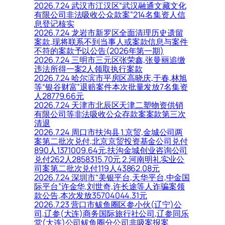
2026.7.24 武汉市江汉区“武汉融通文藏文化
有限公司非法吸收公众款案”214名集资人信
息登记核实
2026.7.24 龙岩市新罗区全面清理历史遗留
案款,现将联系不到当事人或案款信息与案件
不符的案款予以公告(2026年第一期)
2026.7.24 三明市三元区张荣鑫,张曼丽追缴
违法所得一案2人领取执行案款
2026.7.24 哈尔滨市平房区高晓庆,于春,林旭
等“银谷财富”退赔案件本次批量发放7名集资
人28779.66元
2026.7.24 天津市北辰区天津二塑物资供销
有限公司等非法吸收公众存款案案款第三次
清退
2026.7.24 周口市扶沟县 1.京贸,金城公司两
案第二批次兑付,北京京贸投资基金公司兑付
890人1371009.64元,扶沟金城创业咨询公司
兑付262人2858315.70元 2.河南明礼实业公
司案第二批次兑付119人43862.08元
2026.7.24 深圳市“美银平台,天华平台,中金国
际平台”许金华,刘世奇,许长途等人诈骗案领
款公告,本次发放35704044.31元
2026.7.23 营口市鲅鱼圈区参小伙(辽宁)公
司,辽参(大连)商务国际旅行社公司,辽参同乐
堂(大连)公司鲅鱼圈分公司非吸案报案