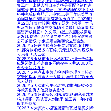
项专门接待点位,正式启动出借人报案材料收
集工作。出借人可自主选择是否配合制作询
问笔录,若不愿做笔录,可直接现场递交书面材
料并完成信息登记。事实上,关于宜信类固收
的问题早在5年前就有媒体报道了。2021年7
月22日,证券时报网刊发了题为《潜望｜宜信
财富迷局：借道产交所,隐性关联巨额募资,底
层资产成机密》的文章。经过多层股权穿透
后发现,这些产品的底层资产全部是宜信关联
公司的债权,涉嫌违规自融和设立资金池。
2026.7.15 乐东县检察院开展涉案款项清理工
作,部分款项经多方联络,仍无法联系对应权利
人,长期无人认领
2026.7.15 玉林市玉州区检察院办理一帮信案
应返还给上游诈骗犯罪的被害人共20000元,
至今无法联系上
2026.7.15 芜湖市南陵县检察院办理李青松盗
窃罪所得案,被害人无法联系,导致退赃款至今
无人认领
2026.7.15 天津市和平区聚祥瑞非法吸收公众
存款案集资人信息核实登记
2026.7.15 泰州市海陵区陈增智犯诈骗,偷越国
(边)境罪一案被害人刘艳平,梁玉美一年内领
取退赔款项
2026.7.14 太原市小店区梁豪瑞聪退赔案,刘希