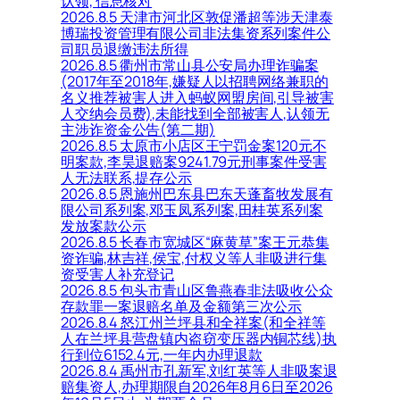
认领, 信息核对
2026.8.5 天津市河北区敦促潘超等涉天津泰
博瑞投资管理有限公司非法集资系列案件公
司职员退缴违法所得
2026.8.5 衢州市常山县公安局办理诈骗案
(2017年至2018年,嫌疑人以招聘网络兼职的
名义推荐被害人进入蚂蚁网盟房间,引导被害
人交纳会员费),未能找到全部被害人,认领无
主涉诈资金公告(第二期)
2026.8.5 太原市小店区王宁罚金案120元不
明案款,李昊退赔案9241.79元刑事案件受害
人无法联系,提存公示
2026.8.5 恩施州巴东县巴东天蓬畜牧发展有
限公司系列案,邓玉凤系列案,田桂英系列案
发放案款公示
2026.8.5 长春市宽城区“麻黄草”案王元恭集
资诈骗,林吉祥,侯宝,付权义等人非吸进行集
资受害人补充登记
2026.8.5 包头市青山区鲁燕春非法吸收公众
存款罪一案退赔名单及金额第三次公示
2026.8.4 怒江州兰坪县和全祥案(和全祥等
人在兰坪县营盘镇内盗窃变压器内铜芯线)执
行到位6152.4元,一年内办理退款
2026.8.4 禹州市孔新军,刘红英等人非吸案退
赔集资人,办理期限自2026年8月6日至2026