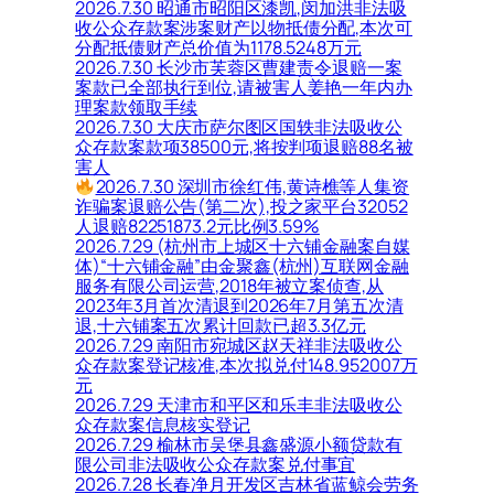
2026.7.30 昭通市昭阳区漆凯,闵加洪非法吸
收公众存款案涉案财产以物抵债分配,本次可
分配抵债财产总价值为1178.5248万元
2026.7.30 长沙市芙蓉区曹建责令退赔一案
案款已全部执行到位,请被害人姜艳一年内办
理案款领取手续
2026.7.30 大庆市萨尔图区国轶非法吸收公
众存款案款项38500元,将按判项退赔88名被
害人
2026.7.30 深圳市徐红伟,黄诗樵等人集资
诈骗案退赔公告(第二次),投之家平台32052
人退赔82251873.2元比例3.59%
2026.7.29 (杭州市上城区十六铺金融案自媒
体)“十六铺金融”由金聚鑫(杭州)互联网金融
服务有限公司运营,2018年被立案侦查,从
2023年3月首次清退到2026年7月第五次清
退,十六铺案五次累计回款已超3.3亿元
2026.7.29 南阳市宛城区赵天祥非法吸收公
众存款案登记核准,本次拟兑付148.952007万
元
2026.7.29 天津市和平区和乐丰非法吸收公
众存款案信息核实登记
2026.7.29 榆林市吴堡县鑫盛源小额贷款有
限公司非法吸收公众存款案兑付事宜
2026.7.28 长春净月开发区吉林省蓝鲸会劳务