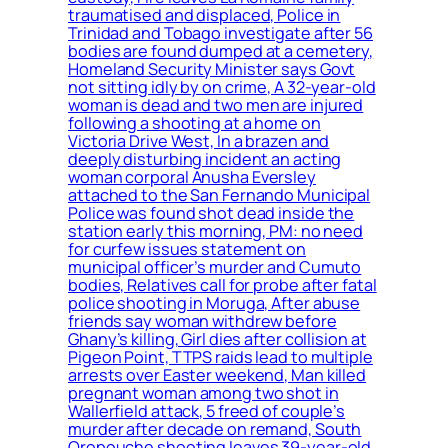
traumatised and displaced, Police in
Trinidad and Tobago investigate after 56
bodies are found dumped at a cemetery,
Homeland Security Minister says Govt
not sitting idly by on crime, A 32-year-old
woman is dead and two men are injured
following a shooting at a home on
Victoria Drive West, In a brazen and
deeply disturbing incident an acting
woman corporal Anusha Eversley
attached to the San Fernando Municipal
Police was found shot dead inside the
station early this morning, PM: no need
for curfew issues statement on
municipal officer’s murder and Cumuto
bodies, Relatives call for probe after fatal
police shooting in Moruga, After abuse
friends say woman withdrew before
Ghany’s killing, Girl dies after collision at
Pigeon Point, TTPS raids lead to multiple
arrests over Easter weekend, Man killed
pregnant woman among two shot in
Wallerfield attack, 5 freed of couple’s
murder after decade on remand, South
Oropouche shooting leaves 39-year-old