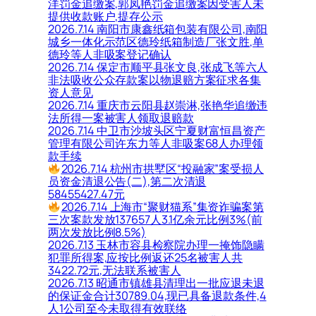
洋罚金追缴案,郭凤艳罚金追缴案因受害人未
提供收款账户,提存公示
2026.7.14 南阳市康鑫纸箱包装有限公司,南阳
城乡一体化示范区德玲纸箱制造厂张文胜,单
德玲等人非吸案登记确认
2026.7.14 保定市顺平县张文良,张成飞等六人
非法吸收公众存款案以物退赔方案征求各集
资人意见
2026.7.14 重庆市云阳县赵崇淋,张艳华追缴违
法所得一案被害人领取退赔款
2026.7.14 中卫市沙坡头区宁夏财富恒昌资产
管理有限公司许东力等人非吸案68人办理领
款手续
2026.7.14 杭州市拱墅区“投融家”案受损人
员资金清退公告(二),第二次清退
58455427.47元
2026.7.14 上海市“聚财猫系”集资诈骗案第
三次案款发放137657人3.1亿余元比例3%(前
两次发放比例8.5%)
2026.7.13 玉林市容县检察院办理一掩饰隐瞒
犯罪所得案,应按比例返还25名被害人共
3422.72元,无法联系被害人
2026.7.13 昭通市镇雄县清理出一批应退未退
的保证金合计30789.04,现已具备退款条件,4
人1公司至今未取得有效联络