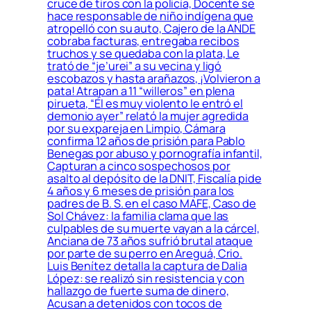
cruce de tiros con la policía, Docente se
hace responsable de niño indígena que
atropelló con su auto, Cajero de la ANDE
cobraba facturas, entregaba recibos
truchos y se quedaba con la plata, Le
trató de “je’urei” a su vecina y ligó
escobazos y hasta arañazos, ¡Volvieron a
pata! Atrapan a 11 “willeros” en plena
pirueta, “Él es muy violento le entró el
demonio ayer” relató la mujer agredida
por su expareja en Limpio, Cámara
confirma 12 años de prisión para Pablo
Benegas por abuso y pornografía infantil,
Capturan a cinco sospechosos por
asalto al depósito de la DNIT, Fiscalía pide
4 años y 6 meses de prisión para los
padres de B. S. en el caso MAFE, Caso de
Sol Chávez: la familia clama que las
culpables de su muerte vayan a la cárcel,
Anciana de 73 años sufrió brutal ataque
por parte de su perro en Areguá, Crio.
Luis Benítez detalla la captura de Dalia
López: se realizó sin resistencia y con
hallazgo de fuerte suma de dinero,
Acusan a detenidos con tocos de