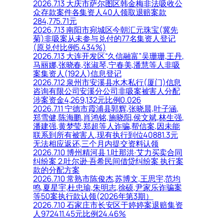
2026.7.13 大庆市萨尔图区韩金梅非法吸收公
众存款案件各集资人40人领取退赔案款
284,775.71元
2026.7.13 南阳市宛城区今朝汇元珠宝(冀先
菊)非吸案从未参与兑付的77名集资人登记
(原兑付比例5.434%)
2026.7.13 大连开发区“久信融富”吴珊珊,王丹,
马丽娜,张晓春,张淑琴,宁春美,潘慧等人非吸
案集资人(192人)信息登记
2026.7.12 泉州市安溪县水木私行(厦门)信息
咨询有限公司安溪分公司非吸案被害人分配
涉案资金4,269,132元比例0.026
2026.7.11 宁德市霞浦县郭辉,张晓晨,叶子涵,
郑雪健,陈海鹏,肖鸿铭,施晓阳,侯文斌,林生强,
潘建强,黄梦莹,郑超等人诈骗,帮信案,因未能
联系到所有被害人,现有执行到位40881.3元
无法相应返还,三个月内提交资料认领
2026.7.10 博州精河县 1.吐那洪·艾力买卖合同
纠纷案 2.吐尔逊·吾希民间借贷纠纷案 执行案
款的分配方案
2026.7.10 常熟市陈俊杰,苏博文,王思宇,范均
鸣,夏星宇,杜忠瑜,朱明志,徐硕,尹家乐诈骗案
等50案执行款认领(2026年第3期）
2026.7.10 石家庄市长安区于婷婷案退赔集资
人972411.45元比例24.46%