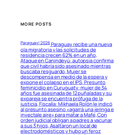
MORE POSTS
Paraguay! 2026
Paraguay recibe una nueva
ola migratoria y las solicitudes de
residencia crecen 62% en un año,
Ataque en Canindeyú: autopsia confirma
que civil habría sido asesinado mientras
buscaba resguardo, Mujer se
descompensa en medio de la espera y
expone el colapso en el IPS, Presunto
feminicidio en Curuguaty: mujer de 34
años fue asesinada de 12 puñaladas y su
expareja se encuentra prófuga de la
justicia, Fiscalía: Mikhaela Rolón le indicó
al presunto asesino «agarrá una jeringa e
inyectale aire» para matar a Mafe, Con
orden judicial obligan a padres a vacunar
a sus 3 hijos, Asaltaron un local de
electrodomésticos y hubo un feroz