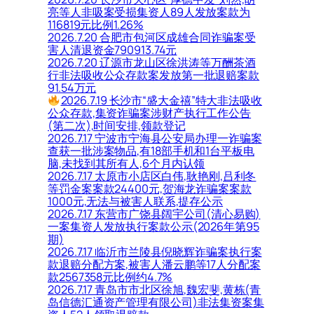
亮等人非吸案受损集资人89人发放案款为
116819元比例1.26%
2026.7.20 合肥市包河区成雄合同诈骗案受
害人清退资金790913.74元
2026.7.20 辽源市龙山区徐洪涛等万酬茶酒
行非法吸收公众存款案发放第一批退赔案款
91.54万元
2026.7.19 长沙市“盛大金禧”特大非法吸收
公众存款,集资诈骗案涉财产执行工作公告
(第二次),时间安排,领款登记
2026.7.17 宁波市宁海县公安局办理一诈骗案
查获一批涉案物品,有18部手机和1台平板电
脑,未找到其所有人,6个月内认领
2026.7.17 太原市小店区白伟,耿艳刚,吕利冬
等罚金案案款24400元,贺海龙诈骗案案款
1000元,无法与被害人联系,提存公示
2026.7.17 东营市广饶县阔宇公司(清心易购)
一案集资人发放执行案款公示(2026年第95
期)
2026.7.17 临沂市兰陵县倪晓辉诈骗案执行案
款退赔分配方案,被害人潘云鹏等17人分配案
款2567358元比例约4.7%
2026.7.17 青岛市市北区徐旭,魏宏斐,黄栋(青
岛信德汇通资产管理有限公司)非法集资案集