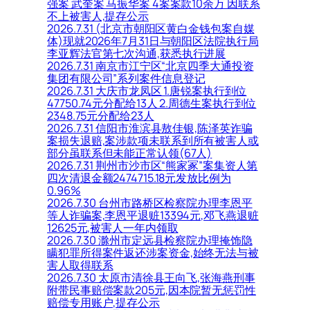
强案 武奎案 马振华案 4案案款10余万 因联系
不上被害人,提存公示
2026.7.31 (北京市朝阳区黄白金钱包案自媒
体)现就2026年7月31日与朝阳区法院执行局
李亚辉法官第七次沟通,获悉执行进展
2026.7.31 南京市江宁区“北京四季大通投资
集团有限公司”系列案件信息登记
2026.7.31 大庆市龙凤区 1.唐锐案执行到位
47750.74元分配给13人 2.周德生案执行到位
2348.75元分配给23人
2026.7.31 信阳市淮滨县敖佳银,陈泽英诈骗
案损失退赔,案涉款项未联系到所有被害人或
部分虽联系但未能正常认领(67人)
2026.7.31 荆州市沙市区“熊家冢”案集资人第
四次清退金额2474715.18元发放比例为
0.96%
2026.7.30 台州市路桥区检察院办理李恩平
等人诈骗案,李恩平退赃13394元,邓飞燕退赃
12625元,被害人一年内领取
2026.7.30 滁州市定远县检察院办理掩饰隐
瞒犯罪所得案件返还涉案资金,始终无法与被
害人取得联系
2026.7.30 太原市清徐县王向飞,张海燕刑事
附带民事赔偿案款205元,因本院暂无惩罚性
赔偿专用账户,提存公示