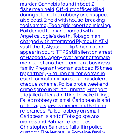
murder, Cannabis found in boat 2
fishermen held, Off-duty officer killed
during attempted robbery one suspect
also dead, 2 held with house-breaking
tools ammo, Teen girls reported missing,
Bail denied for man charged with
Angelica Jogie’s death, Tobago man
charged with attempted Plymouth ATM
vault theft, Alyssa Phillip & her mother
appear in court, TTPS still silent on arrest
of Hadeeds, Agony over arrest of female
member of another prominent business
family, Pregnant woman stabbed 15 times
by partner, $6 million bail for woman in
court for multi-million dollar fraudulent
cheque scheme, Police probe weekend
crime spree in South Trinidad, Freeport
trio jailed after admitting to wake killing,
Failed robbery on small Caribbean island
of Tobago spawns memes and Batman
references, Failed robbery on small
Caribbean island of Tobago spawns
memes and Batman references,
Christopher Samaroo falls ill in police
custody, Fire leaves La Romaine family