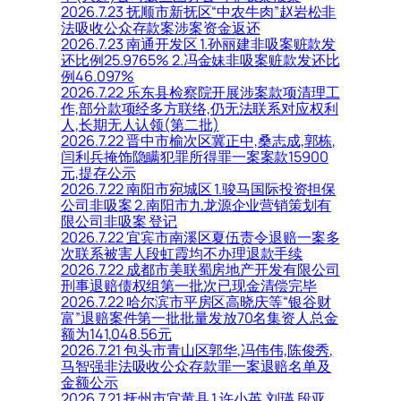
2026.7.23 抚顺市新抚区“中农牛肉”赵岩松非
法吸收公众存款案涉案资金返还
2026.7.23 南通开发区 1.孙丽建非吸案赃款发
还比例25.9765% 2.冯金妹非吸案赃款发还比
例46.097%
2026.7.22 乐东县检察院开展涉案款项清理工
作,部分款项经多方联络,仍无法联系对应权利
人,长期无人认领(第二批)
2026.7.22 晋中市榆次区冀正中,桑志成,郭栋,
闫利兵掩饰隐瞒犯罪所得罪一案案款15900
元,提存公示
2026.7.22 南阳市宛城区 1.骏马国际投资担保
公司非吸案 2.南阳市九龙源企业营销策划有
限公司非吸案 登记
2026.7.22 宜宾市南溪区夏伍责令退赔一案多
次联系被害人段虹霞均不办理退款手续
2026.7.22 成都市美联蜀房地产开发有限公司
刑事退赔债权组第一批次已现金清偿完毕
2026.7.22 哈尔滨市平房区高晓庆等“银谷财
富”退赔案件第一批批量发放70名集资人总金
额为141,048.56元
2026.7.21 包头市青山区郭华,冯伟伟,陈俊秀,
马智强非法吸收公众存款罪一案退赔名单及
金额公示
2026.7.21 抚州市宜黄县 1.许小英,刘瑛,段亚