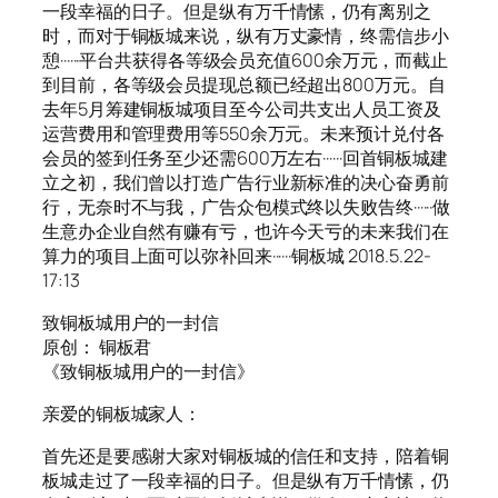
一段幸福的日子。但是纵有万千情愫，仍有离别之
时，而对于铜板城来说，纵有万丈豪情，终需信步小
憩······平台共获得各等级会员充值600余万元，而截止
到目前，各等级会员提现总额已经超出800万元。自
去年5月筹建铜板城项目至今公司共支出人员工资及
运营费用和管理费用等550余万元。未来预计兑付各
会员的签到任务至少还需600万左右······回首铜板城建
立之初，我们曾以打造广告行业新标准的决心奋勇前
行，无奈时不与我，广告众包模式终以失败告终······做
生意办企业自然有赚有亏，也许今天亏的未来我们在
算力的项目上面可以弥补回来······铜板城 2018.5.22-
17:13
致铜板城用户的一封信
原创： 铜板君
《致铜板城用户的一封信》
亲爱的铜板城家人：
首先还是要感谢大家对铜板城的信任和支持，陪着铜
板城走过了一段幸福的日子。但是纵有万千情愫，仍