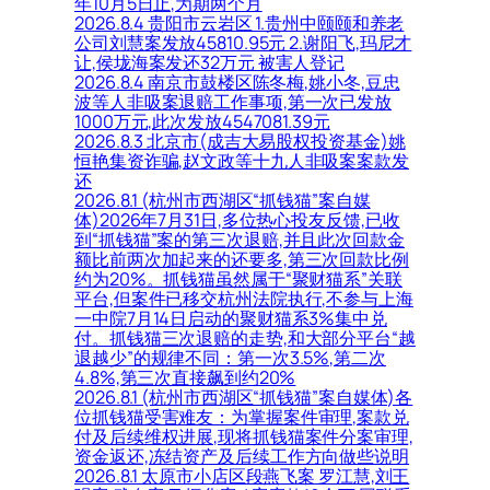
年10月5日止,为期两个月
2026.8.4 贵阳市云岩区 1.贵州中颐颐和养老
公司刘慧案发放45810.95元 2.谢阳飞,玛尼才
让,侯垅海案发还32万元 被害人登记
2026.8.4 南京市鼓楼区陈冬梅,姚小冬,豆忠
波等人非吸案退赔工作事项,第一次已发放
1000万元,此次发放4547081.39元
2026.8.3 北京市(成吉大易股权投资基金)姚
恒艳集资诈骗,赵文政等十九人非吸案案款发
还
2026.8.1 (杭州市西湖区“抓钱猫”案自媒
体)2026年7月31日,多位热心投友反馈,已收
到“抓钱猫”案的第三次退赔,并且此次回款金
额比前两次加起来的还要多,第三次回款比例
约为20%。抓钱猫虽然属于“聚财猫系”关联
平台,但案件已移交杭州法院执行,不参与上海
一中院7月14日启动的聚财猫系3%集中兑
付。抓钱猫三次退赔的走势,和大部分平台“越
退越少”的规律不同：第一次3.5%,第二次
4.8%,第三次直接飙到约20%
2026.8.1 (杭州市西湖区“抓钱猫”案自媒体)各
位抓钱猫受害难友：为掌握案件审理,案款兑
付及后续维权进展,现将抓钱猫案件分案审理,
资金返还,冻结资产及后续工作方向做些说明
2026.8.1 太原市小店区段燕飞案 罗江慧,刘王