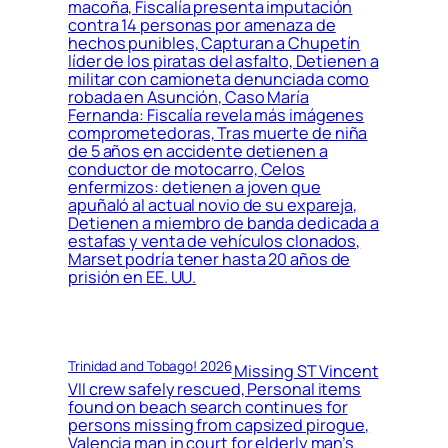
macoña, Fiscalía presenta imputación
contra 14 personas por amenaza de
hechos punibles, Capturan a Chupetín
líder de los piratas del asfalto, Detienen a
militar con camioneta denunciada como
robada en Asunción, Caso María
Fernanda: Fiscalía revela más imágenes
comprometedoras, Tras muerte de niña
de 5 años en accidente detienen a
conductor de motocarro, Celos
enfermizos: detienen a joven que
apuñaló al actual novio de su expareja,
Detienen a miembro de banda dedicada a
estafas y venta de vehículos clonados,
Marset podría tener hasta 20 años de
prisión en EE. UU.
Trinidad and Tobago! 2026
Missing ST Vincent
VII crew safely rescued, Personal items
found on beach search continues for
persons missing from capsized pirogue,
Valencia man in court for elderly man’s