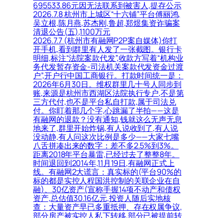
695533.86元因无法联系到被害人,提存公示
2026.7.8 杭州市上城区“十六铺”平台傅丽鸿,
吴立根,陈月燕,苏杰刚,鲁超,郑煜集资诈骗案
清退公告(五),1100万元
2026.7.7 (杭州市有融网P2P案自媒体)你打
开手机,看到群里有人发了一张截图。银行卡
明细,标注“法院案款代发”,收款方写着“机构业
务代发暂存资金-司法机关案款代发资金过渡
户”,开户行中国工商银行。打款时间统一是：
2026年6月30日。维权群里几十号人同步到
账,来源是杭州市西湖区法院执行专户,不是第
三方代付,也不是平台私自打款,属于司法兑
付。你盯着那几个字,心跳漏了半拍——这是
有融网的退款？没有通知,钱就这么无声无息
地来了,群里开始炸锅,有人说收到了,有人说
没动静,有人问这次比例是多少——大家七嘴
八舌拼凑出来的数字：差不多2.5%到3%。
距离2018年平台暴雷,已经过去了整整8年。
时间退回到2014年,11月19日,有融网正式上
线。有融网2大谎言：真实标的(平台90%的
标的都是实控人程国洪控制的关联企业在自
融)、30亿资产(宣称手握14项不动产和债权
资产,总估值30.16亿元,投资人随后实地核
查：大量资产早已多重抵押、存在权属争议,
部分房产被实控人私下转移,部分已被提前转