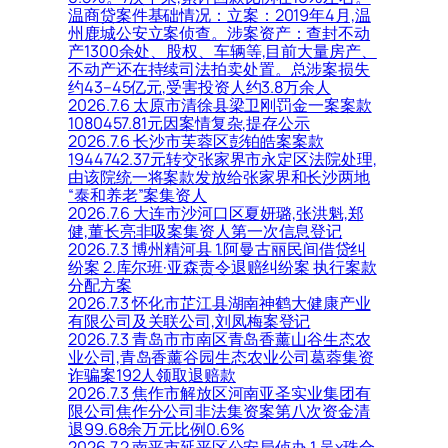
温商贷案件基础情况：立案：2019年4月,温
州鹿城公安立案侦查。涉案资产：查封不动
产1300余处、股权、车辆等,目前大量房产、
不动产还在持续司法拍卖处置。总涉案损失
约43–45亿元,受害投资人约3.8万余人
2026.7.6 太原市清徐县梁卫刚罚金一案案款
1080457.81元因案情复杂,提存公示
2026.7.6 长沙市芙蓉区彭铂皓案案款
1944742.37元转交张家界市永定区法院处理,
由该院统一将案款发放给张家界和长沙两地
“泰和养老”案集资人
2026.7.6 大连市沙河口区夏妍璐,张洪魁,郑
健,董长亮非吸案集资人第一次信息登记
2026.7.3 博州精河县 1.阿曼古丽民间借贷纠
纷案 2.库尔班·亚森责令退赔纠纷案 执行案款
分配方案
2026.7.3 怀化市芷江县湖南神鹤大健康产业
有限公司及关联公司,刘凤梅案登记
2026.7.3 青岛市市南区青岛香薰山谷生态农
业公司,青岛香薰谷园生态农业公司葛蓉集资
诈骗案192人领取退赔款
2026.7.3 焦作市解放区河南亚圣实业集团有
限公司焦作分公司非法集资案第八次资金清
退99.68余万元比例0.6%
2026.7.2 南平市延平区公安局侦办 1.吴x珠合