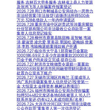
服务,吉林百大劳务服务,吉林省上鼎人力资源
及张鸿飞等人诈骗案件报案登记
2026.7.28 周口市郸城县公安局侦办一恶势力
非法经营案(非法放贷)追缴违法所得500余
万元,328名借款人一年内申请退还
2026.7.28 重庆市渝中区赵贵武等涉重庆耀益
仕佳贸易有限公司非法吸收公众存款罪一案
集资人信息登记核实
2026.7.28 柳州市鹿寨县陈甜梅,蓝智敏,韦淑
清,廖淑贤,凌忠爱,覃美花,覃国松,梁梅娟,曾素
清,李胜,韦瑜梅退赔案领款账户开通
2026.7.27 临汾市大宁县 1.郑育敏罚金案款
1000186.69元 2.吴少含追缴案款20000元 因
罚金子账户尚未设立完成,提存公示
2026.7.27 射洪市文映傚责令退赔一案案款
80000元转至射洪市民间融资理财问题依法
处置办公室名下账户
2026.7.27 无锡市滨湖区肖梅兰,王援成等人
鸿广系列非吸案集资人信息登记(投资第一
金,大恒亚太,金曈资本,枫树认养项目)
2026.7.24 福州市闽侯县公安局办理诈骗案
扣押304482元发还各地68名被害人,16人已
联系并发还,仍有42人未成功联系(名单)
2026.7.24 大连市沙河口区“刘仁明非法吸收
公众存款罪”案集资人第一次信息登记