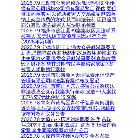
2026.7.9 江阴市公安局侦办湖北热朝文化传
播有限公司虚构公司拥有藏品鉴定,评估,竞价
资质的事实,可以帮助被害人交易藏品但需缴
纳上架宣传费的方式,从而非法获利,现已追回
部分赃款,相关被害人尽快联系领取
2026.7.9 福州市连江县39案案款因无法联系
被害人,暂无法核实款项等原因,提存公示
(2026年第1期)
2026.7.9 宁德市周宁县 汤大众寻衅滋事案 吴
新勇,潘国祥盗窃案 杨慈超故意毁坏财物案 郑
小榕犯放火案 詹爱金寻衅滋事案 张春华故意
毁坏财物案 詹其波附带民事赔偿家属案 7案
被害人领取执行案款
2026.7.9 天津市滨海新区天津诚泰永信资产
管理有限公司非法集资案件核实登记
2026.7.9 深圳市南山区东方盛富公司徐庆法
非法吸收公众存款案执行领款,发放59人案款
18774357元比例约13.38%
2026.7.8 青岛市黄岛区青岛千弘鼎泰集团集
资诈骗,非法吸收公众存款案审计报告初稿数
据核对权利义务公告
2026.7.8 太原市小店区刘承聪案 许兵,吕瑞
萍,刘京平,邹丽,张祺,魏波,闫虎案 刘杨敲诈勒
索案 李龙案等8案案款提存公示
2026.7.8 太原市杏花岭区胡安罚金案案款