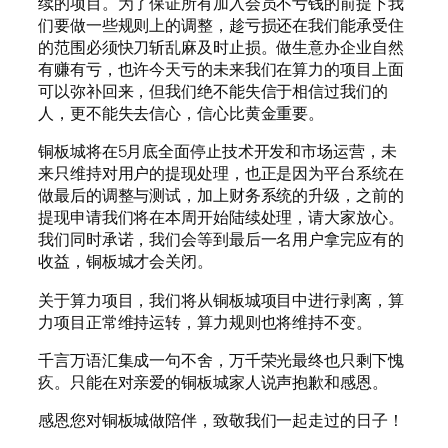
续的项目。为了保证所有加入会员不亏钱的前提下我
们要做一些规则上的调整，趁亏损还在我们能承受住
的范围必须快刀斩乱麻及时止损。做生意办企业自然
有赚有亏，也许今天亏的未来我们在算力的项目上面
可以弥补回来，但我们绝不能失信于相信过我们的
人，更不能失去信心，信心比黄金重要。
铜板城将在5月底全面停止技术开发和市场运营，未
来只维持对用户的提现处理，也正是因为平台系统在
做最后的调整与测试，加上财务系统的升级，之前的
提现申请我们将在本周开始陆续处理，请大家放心。
我们同时承诺，我们会等到最后一名用户拿完应有的
收益，铜板城才会关闭。
关于算力项目，我们将从铜板城项目中进行剥离，算
力项目正常维持运转，算力规则也将维持不变。
千言万语汇集成一句不舍，万千荣光最终也只剩下愧
疚。只能在对亲爱的铜板城家人说声抱歉和感恩。
感恩您对铜板城做陪伴，致敬我们一起走过的日子！