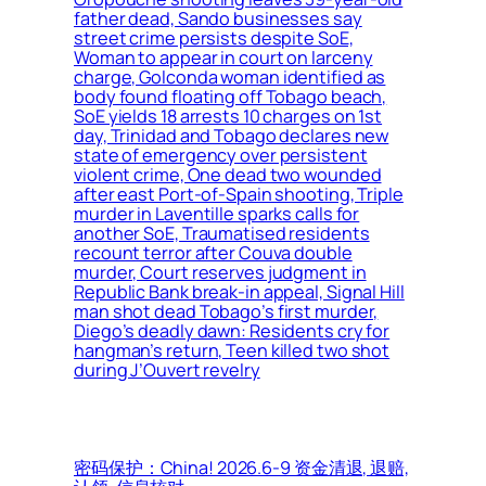
father dead, Sando businesses say
street crime persists despite SoE,
Woman to appear in court on larceny
charge, Golconda woman identified as
body found floating off Tobago beach,
SoE yields 18 arrests 10 charges on 1st
day, Trinidad and Tobago declares new
state of emergency over persistent
violent crime, One dead two wounded
after east Port-of-Spain shooting, Triple
murder in Laventille sparks calls for
another SoE, Traumatised residents
recount terror after Couva double
murder, Court reserves judgment in
Republic Bank break-in appeal, Signal Hill
man shot dead Tobago’s first murder,
Diego’s deadly dawn: Residents cry for
hangman’s return, Teen killed two shot
during J’Ouvert revelry
密码保护：China! 2026.6-9 资金清退, 退赔,