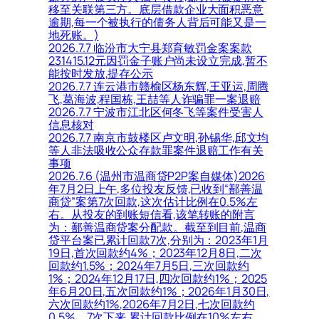
移至关联第三方。底层借款企业大面积恶意
逾期,每一个被执行的债务人背后可能又是一
地死账。)
2026.7.7 临汾市大宁县郑育敏罚金案案款
231415.12元因罚金子账户尚未设立完成,暂不
能按时发放,提存公示
2026.7.7 连云港市赣榆区杨东辉,王亚运,周腾
飞,葛海波,程国栋,王喆等人诈骗罪一案退赔
2026.7.7 宁波市江北区何冬飞等案件受害人
信息核对
2026.7.7 南京市鼓楼区卢文明,孙锡华,邱文均
等人非法吸收公众存款罪案件退赔工作有关
事项
2026.7.6 (温州市温商贷P2P案自媒体)2026
年7月2日上午,多位投友反馈,已收到“鄯善温
商贷”案第7次回款,这次估计比例在0.5%左
右。从投友的到账短信看,该笔转账的附言
为：鄯善温商贷案分配款。截至到目前,温商
贷平台案已累计回款7次,分别为：2023年1月
19日,首次回款约4%；2023年12月8日,二次
回款约1.5%；2024年7月5日,三次回款约
1%；2024年12月17日,四次回款约1%；2025
年6月20日,五次回款约1%；2026年1月30日,
六次回款约1%,2026年7月2日,七次回款约
0.5%。7次下来,累计回款比例在10%左右。