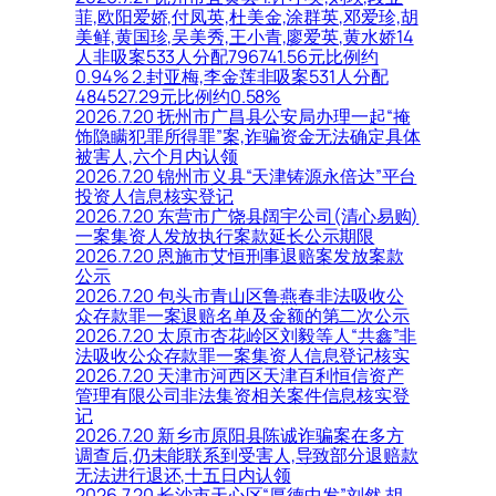
菲,欧阳爱娇,付凤英,杜美金,涂群英,邓爱珍,胡
美鲜,黄国珍,吴美秀,王小青,廖爱英,黄水娇14
人非吸案533人分配796741.56元比例约
0.94% 2.封亚梅,李金莲非吸案531人分配
484527.29元比例约0.58%
2026.7.20 抚州市广昌县公安局办理一起“掩
饰隐瞒犯罪所得罪”案,诈骗资金无法确定具体
被害人,六个月内认领
2026.7.20 锦州市义县“天津铸源永倍达”平台
投资人信息核实登记
2026.7.20 东营市广饶县阔宇公司(清心易购)
一案集资人发放执行案款延长公示期限
2026.7.20 恩施市艾恒刑事退赔案发放案款
公示
2026.7.20 包头市青山区鲁燕春非法吸收公
众存款罪一案退赔名单及金额的第二次公示
2026.7.20 太原市杏花岭区刘毅等人“共鑫”非
法吸收公众存款罪一案集资人信息登记核实
2026.7.20 天津市河西区天津百利恒信资产
管理有限公司非法集资相关案件信息核实登
记
2026.7.20 新乡市原阳县陈诚诈骗案在多方
调查后,仍未能联系到受害人,导致部分退赔款
无法进行退还,十五日内认领
2026.7.20 长沙市天心区“厚德中发”刘然,胡