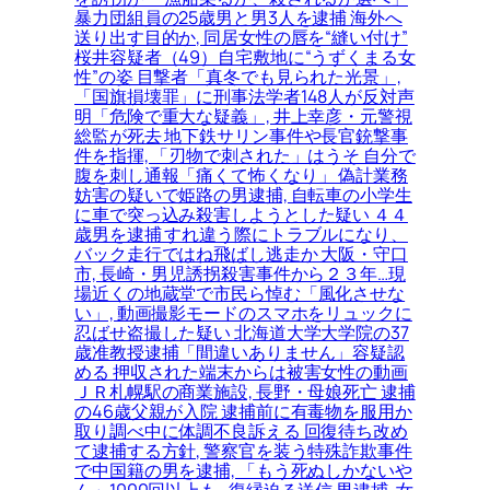
暴力団組員の25歳男と男3人を逮捕 海外へ
送り出す目的か, 同居女性の唇を“縫い付け”
桜井容疑者（49）自宅敷地に“うずくまる女
性”の姿 目撃者「真冬でも見られた光景」,
「国旗損壊罪」に刑事法学者148人が反対声
明「危険で重大な疑義」, 井上幸彦・元警視
総監が死去 地下鉄サリン事件や長官銃撃事
件を指揮, 「刃物で刺された」はうそ 自分で
腹を刺し通報「痛くて怖くなり」 偽計業務
妨害の疑いで姫路の男逮捕, 自転車の小学生
に車で突っ込み殺害しようとした疑い ４４
歳男を逮捕 すれ違う際にトラブルになり、
バック走行ではね飛ばし逃走か 大阪・守口
市, 長崎・男児誘拐殺害事件から２３年…現
場近くの地蔵堂で市民ら悼む「風化させな
い」, 動画撮影モードのスマホをリュックに
忍ばせ盗撮した疑い 北海道大学大学院の37
歳准教授逮捕「間違いありません」容疑認
める 押収された端末からは被害女性の動画
ＪＲ札幌駅の商業施設, 長野・母娘死亡 逮捕
の46歳父親が入院 逮捕前に有毒物を服用か
取り調べ中に体調不良訴える 回復待ち改め
て逮捕する方針, 警察官を装う特殊詐欺事件
で中国籍の男を逮捕, 「もう死ぬしかないや
ん」1000回以上も…復縁迫る送信 男逮捕, 女