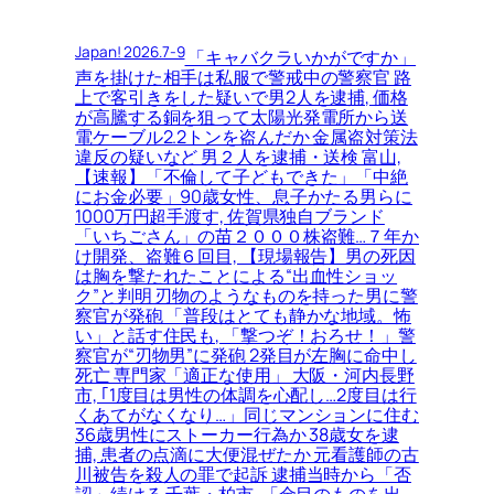
Japan! 2026.7-9
「キャバクラいかがですか」
声を掛けた相手は私服で警戒中の警察官 路
上で客引きをした疑いで男2人を逮捕, 価格
が高騰する銅を狙って太陽光発電所から送
電ケーブル2.2トンを盗んだか 金属盗対策法
違反の疑いなど 男２人を逮捕・送検 富山,
【速報】「不倫して子どもできた」「中絶
にお金必要」90歳女性、息子かたる男らに
1000万円超手渡す, 佐賀県独自ブランド
「いちごさん」の苗２０００株盗難…７年か
け開発、盗難６回目, 【現場報告】男の死因
は胸を撃たれたことによる“出血性ショッ
ク”と判明 刃物のようなものを持った男に警
察官が発砲 「普段はとても静かな地域。怖
い」と話す住民も, 「撃つぞ！おろせ！」警
察官が“刃物男”に発砲 2発目が左胸に命中し
死亡 専門家「適正な使用」 大阪・河内長野
市, ｢1度目は男性の体調を心配し…2度目は行
くあてがなくなり…」同じマンションに住む
36歳男性にストーカー行為か 38歳女を逮
捕, 患者の点滴に大便混ぜたか 元看護師の古
川被告を殺人の罪で起訴 逮捕当時から「否
認」続ける 千葉・柏市, 「金目のものを出