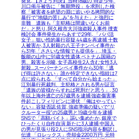
発見, 【きょう判決】当時18歳の”特定少年”
川口侑斗被告に「無期懲役」を求刑した検
察「被害者を絶望の淵に追いやる拷問的な
暴行で”地獄の苦しみ”を与えた」と強烈に
非難＿遺族も「主犯格は間違いなくお前
だ」と怒り, 阿久根市大川強盗殺人事件 捜査
検討会 事件発生からあすで29年, 「パパ活
女子」狙い性的暴行容疑 44歳を再逮捕 十数
人被害か, 3人射殺の八王子ナンペイ事件か
ら31年「ささいな情報でも提供を」, 埼玉・
飯能の山中に91歳女性遺体 ベトナム国籍の
男、殺害を示唆, 女子高校生2人含む女性3人
射殺…スーパーナンペイ事件から30年「逃
げ得は許さない」誰か特定できない指紋は7
点に絞られる, 「すべて自分から始まった」
江別暴行死裁判、主犯格とされる男が証言
「遺族の皆様からすれば死刑だと思う」, 30
年以上海外逃亡の57歳男を逮捕 強盗傷害事
件起こしフィリピンに潜伏 「俺はやってい
ない」容疑否認 佐賀, 強盗準備の疑いで“リ
クルーター役”の25歳男と19歳少年を逮捕
SNSで「高額バイト」謳い集めたか, 銀座で
ひったくり自作自演 新たに3人逮捕 中国人
の男が見張り役2人にSNS指示内容を翻訳し
伝達 「ロレックス」売却金2200万円, 元特