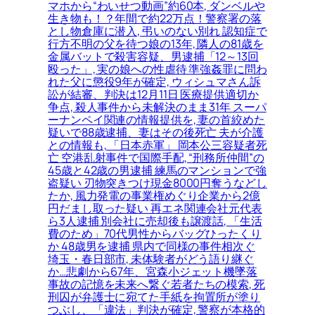
マホから“わいせつ動画”約60本, ダンベルや
生き物も！？年間で約22万点！警察署の落
とし物倉庫に潜入, 弔いのない別れ 認知症で
行方不明の父を待つ娘の13年, 隣人の81歳を
金属バットで殺害容疑、男逮捕「12～13回
殴った」, 実の娘への性虐待 準強姦罪に問わ
れた父に懲役9年が確定, ウィシュマさん訴
訟が結審、判決は12月11日 医療提供適切か
争点, 殺人事件から未解決のまま31年 スーパ
ーナンペイ関連の情報提供を, 妻の首絞めた
疑いで88歳逮捕、妻はその後死亡 夫が介護
との情報も, 「日本赤軍」 岡本公三容疑者死
亡 空港乱射事件で国際手配, “刑務所仲間”の
45歳と42歳の男逮捕 練馬のマンションで強
盗疑い 刃物突きつけ現金8000円奪うなどし
たか, 風力発電の事業権めぐり企業から2億
円だまし取った疑い 再エネ関連会社元代表
ら3人逮捕 別会社に売却後も譲渡話, 「生活
費のため」70代男性からバッグひったくり
か 48歳男を逮捕 県内で同様の事件相次ぐ
埼玉・春日部市, 未体験者がどう語り継ぐ
か…悲劇から67年、宮森小ジェット機墜落
事故の記憶を未来へ繋ぐ若者たちの模索, 死
刑囚が弁護士に宛てた手紙を拘置所が塗り
つぶし、「違法」判決が確定, 警察が本格的