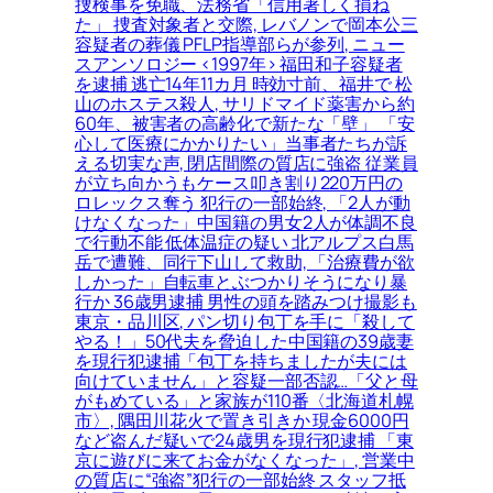
捜検事を免職、法務省「信用著しく損ね
た」 捜査対象者と交際, レバノンで岡本公三
容疑者の葬儀 PFLP指導部らが参列, ニュー
スアンソロジー <1997年> 福田和子容疑者
を逮捕 逃亡14年11カ月 時効寸前、福井で 松
山のホステス殺人, サリドマイド薬害から約
60年、被害者の高齢化で新たな「壁」 「安
心して医療にかかりたい」当事者たちが訴
える切実な声, 閉店間際の質店に強盗 従業員
が立ち向かうもケース叩き割り220万円の
ロレックス奪う 犯行の一部始終, 「2人が動
けなくなった」中国籍の男女2人が体調不良
で行動不能 低体温症の疑い 北アルプス白馬
岳で遭難、同行下山して救助, 「治療費が欲
しかった」自転車とぶつかりそうになり暴
行か 36歳男逮捕 男性の頭を踏みつけ撮影も
東京・品川区, パン切り包丁を手に「殺して
やる！」50代夫を脅迫した中国籍の39歳妻
を現行犯逮捕「包丁を持ちましたが夫には
向けていません」と容疑一部否認…「父と母
がもめている」と家族が110番〈北海道札幌
市〉, 隅田川花火で置き引きか 現金6000円
など盗んだ疑いで24歳男を現行犯逮捕 「東
京に遊びに来てお金がなくなった」, 営業中
の質店に“強盗”犯行の一部始終 スタッフ抵