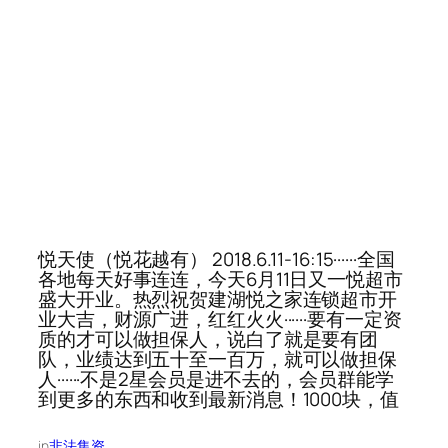
悦天使（悦花越有） 2018.6.11-16:15······全国
各地每天好事连连，今天6月11日又一悦超市
盛大开业。热烈祝贺建湖悦之家连锁超市开
业大吉，财源广进，红红火火······要有一定资
质的才可以做担保人，说白了就是要有团
队，业绩达到五十至一百万，就可以做担保
人······不是2星会员是进不去的，会员群能学
到更多的东西和收到最新消息！1000块，值
in
非法集资