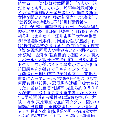
値する」, 【北朝鮮拉致問題】「4人が一緒
だと今でも思っている」1967年雄武町沖で
イカ漁の家族4人が消息を絶つ…無事を祈る
女性が聞いた”40年後の新証言”〈北海道〉,
”懲役30年の判決に不服”川村葉音被告
（21）が控訴…無期懲役を求刑した検察側も
控訴…”主犯格”川口侑斗被告（当時18）らの
初公判はまもなく【江別市男子大学生集団
暴行強盗致死事件】, 同居女性の“唇縫い付
け”桜井政恵容疑者（50）の自宅に家宅捜索
容疑を否認 同居人や共犯者いたか調べる方
針 茨城・古河市, 強盗目的で覆面マスク購入
しバールなど載せた車で住宅に…男3人逮捕
トクリュウが闇バイトで募集か さいたま市,
袴田巖さんの姉ひで子さんインタビュー
（前編）死刑の確定で弟は孤立し、妄想の
世界に入っていった, “交際相手”を金づちで
何度も殴り殺害か 33歳男を逮捕 「彼女を殺
した」警察に自首 札幌市, 児童ら約９５００
人が発症「Ｏ１５７集団食中毒」から３０
年…学校関係者ら犠牲者に黙祷を捧げる 大
阪・堺市, 東京駅前で無許可タクシー疑い 中
国籍の男逮捕, 「全部交換しないと水漏れす
る」神戸市の水道修理業の男らが69歳女性
から約154万円だまし取った疑いで再逮捕,