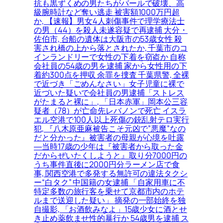
抗も黒ずくめの男たちがバールで破壊、高
級腕時計など奪い逃走 被害額1000万円超
か, 【速報】男女4人刺傷事件で理学療法士
の男（44）を殺人未遂容疑で再逮捕 大分・
佐伯市, 台船の遺体は大阪市の53歳女性 殺
害され橋の上から落とされたか, 千葉市のコ
インランドリーで女性の下着を窃盗か 自称
会社員の54歳の男を逮捕 家から女性用の下
着約300点を押収 余罪を捜査 千葉県警, 全裸
で近づき「ごめんなさい」女子児童に裸で
近づいた疑いで会社員の男逮捕「ストレス
がたまると裸に」, 「日本赤軍」岡本公三容
疑者（78）が亡命先レバノンで死亡 イスラ
エル空港で100人以上死傷の銃乱射テロ実行
犯, 『八木原亜麻被告こそ元凶で”悪魔”なの
だと分かった』被害者の母親が心境を吐露
―当時17歳の少年は『被害者から取った金
だからぜいたくしようと』取り分7000円の
うち事件直後に2000円分ラーメン店で食
事, 関西空港で多発する無許可の違法タクシ
ー“白タク” 中国籍の女逮捕 「自家用車に不
特定多数の旅行客を乗せて京都市内のホテ
ルまで送迎した疑い」 摘発の一部始終を独
自撮影, 「お酒飲みなよ」15歳少女に酒とせ
き止め薬飲ませ性的暴行か 54歳男を逮捕 ス