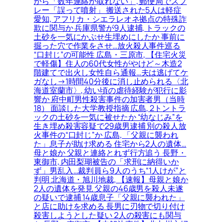
から「数年連絡が取れない」, 郵便局でスプ
レー「誤って噴射」 搬送された5人は軽症
愛知, アフリカ・シエラレオネ拠点の特殊詐
欺に関与か 兵庫県警が9人逮捕, トラックの
土砂を一気にかぶせ生埋めにしたか 事前に
掘った穴で作業をさせ…放火殺人事件巡る
“口封じ”の可能性 広島・三原市, 【住宅火災
で軽傷】住人の60代女性がやけど～木造2
階建てで出火し女性自ら通報…夫は逃げてケ
ガなし→1時間40分後に消し止められる〈北
海道室蘭市〉, 幼い頃の虐待経験が犯行に影
響か 府中町男性殺害事件の加害者男（当時
18） 面談した大学教授指摘 広島, 2トントラ
ックの土砂を一気に被せたか “幼なじみ”を
生き埋め殺害容疑で29歳男逮捕 別の殺人放
火事件の“口封じ”か 広島, 「父親に襲われ
た」息子が助け求める 住宅から2人の遺体…
母と娘か 父親と連絡とれず行方追う 長野・
東御市, 内田梨瑚被告の「求刑に納得いか
ず」男乱入…裁判員ら9人のうち“1人けが”と
判明 北海道・旭川地裁, 【速報】母親と娘か
2人の遺体を発見 父親の46歳男を殺人未遂
の疑いで逮捕 14歳息子「父親に襲われた」
と店に助けを求める 長男に刃物で切り付け
殺害しようとした疑い 2人の殺害にも関与