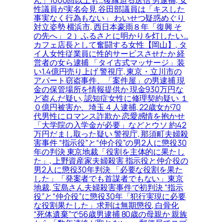
性議員が実名会見 谷田部議員は「キスした
事実なく行為もない」 わいせつ疑惑めぐり
対立姿勢 横浜市, 西日本豪雨８年「復興 そ
の先へ」２）ふるさとに明かりを灯したい…
カフェ店長として奮闘する女性【岡山】, タ
イ人女性従業員に性的サービスさせたか 経
営者の女ら逮捕 「タイ古式マッサージ」装
い1.4億円売り上げ 警視庁, 東京・立川市の
アパート窃盗事件、「案件屋」の男逮捕 現
金の保管場所を情報提供か 現金930万円な
ど盗んだ疑い, 認知症女性に修理契約疑い １
０億円被害か、埼玉４人逮捕, 22歳女が70
代男性にロマンス詐欺か 恋愛感情を抱かせ
「大学院の入学金が必要」などとウソ 約42
万円だまし取った疑い 警視庁, 那須町夫婦殺
害事件 “指示役”と“仲介役”の男2人に懲役30
年の判決 東京地裁「役割を主体的に果たし
た」, 上野資産家夫婦殺害 指示役と仲介役の
男2人に懲役30年判決 「必要な役割を果た
した」「発案者でも首謀者でもない」東京
地裁, 宝島さん夫婦殺害事件で初判決 “指示
役”と“仲介役”に懲役30年「犯行実現に必要
な役割果たした」求刑は無期懲役, 白骨化
“死体遺棄”で56歳男逮捕 80歳の母親か 親族