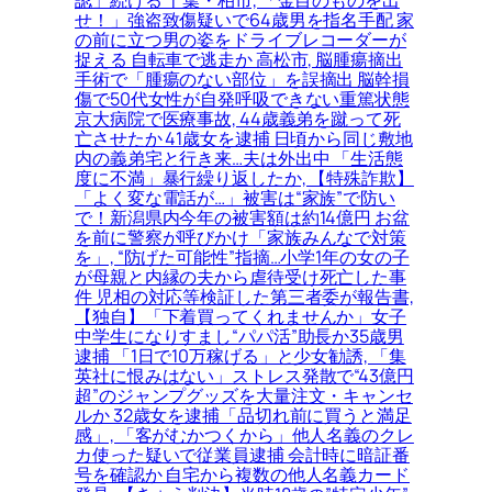
せ！」強盗致傷疑いで64歳男を指名手配 家
の前に立つ男の姿をドライブレコーダーが
捉える 自転車で逃走か 高松市, 脳腫瘍摘出
手術で「腫瘍のない部位」を誤摘出 脳幹損
傷で50代女性が自発呼吸できない重篤状態
京大病院で医療事故, 44歳義弟を蹴って死
亡させたか 41歳女を逮捕 日頃から同じ敷地
内の義弟宅と行き来…夫は外出中 「生活態
度に不満」暴行繰り返したか, 【特殊詐欺】
「よく変な電話が…」被害は“家族”で防い
で！新潟県内今年の被害額は約14億円 お盆
を前に警察が呼びかけ「家族みんなで対策
を」, “防げた可能性”指摘…小学1年の女の子
が母親と内縁の夫から虐待受け死亡した事
件 児相の対応等検証した第三者委が報告書,
【独自】「下着買ってくれませんか」女子
中学生になりすまし“パパ活”助長か35歳男
逮捕 「1日で10万稼げる」と少女勧誘, 「集
英社に恨みはない」ストレス発散で“43億円
超”のジャンプグッズを大量注文・キャンセ
ルか 32歳女を逮捕「品切れ前に買うと満足
感」, 「客がむかつくから」他人名義のクレ
カ使った疑いで従業員逮捕 会計時に暗証番
号を確認か 自宅から複数の他人名義カード