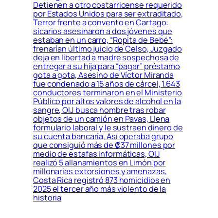
Detienen a otro costarricense requerido
por Estados Unidos para ser extraditado,
Terror frente a convento en Cartago:
sicarios asesinaron a dos jóvenes que
estaban en un carro, “Ropita de Bebé”:
frenarían último juicio de Celso, Juzgado
deja en libertad a madre sospechosa de
entregar a su hija para “pagar” préstamo
gota a gota, Asesino de Víctor Miranda
fue condenado a 15 años de cárcel, 1.643
conductores terminaron en el Ministerio
Público por altos valores de alcohol en la
sangre, OIJ busca hombre tras robar
objetos de un camión en Pavas, Llena
formulario laboral y le sustraen dinero de
su cuenta bancaria, Así operaba grupo
que consiguió más de ₡37 millones por
medio de estafas informáticas, OIJ
realizó 5 allanamientos en Limón por
millonarias extorsiones y amenazas,
Costa Rica registró 873 homicidios en
2025 el tercer año más violento de la
historia