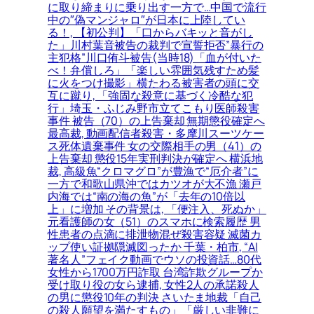
に取り締まりに乗り出す一方で…中国で流行
中の″偽マンジャロ″が日本に上陸してい
る！, 【初公判】「口からバキッと音がし
た」川村葉音被告の裁判で宣誓拒否”暴行の
主犯格”川口侑斗被告(当時18)「血が付いた
べ！弁償しろ」「楽しい雰囲気残すため髪
に火をつけ撮影」横たわる被害者の頭に交
互に蹴り, 「強固な殺意に基づく冷酷な犯
行」埼玉・ふじみ野市立てこもり医師殺害
事件 被告（70）の上告棄却 無期懲役確定へ
最高裁, 動画配信者殺害・多摩川スーツケー
ス死体遺棄事件 女の交際相手の男（41）の
上告棄却 懲役15年実刑判決が確定へ 横浜地
裁, 高級魚“クロマグロ”が豊漁で“厄介者”に
一方で和歌山県沖ではカツオが大不漁 瀬戸
内海では“南の海の魚”が「去年の10倍以
上」に増加 その背景は, 「便注入、死ぬか」
元看護師の女（51）のスマホに検索履歴 男
性患者の点滴に排泄物混ぜ殺害容疑 滅菌カ
ップ使い証拠隠滅図ったか 千葉・柏市, “AI
著名人”フェイク動画でウソの投資話…80代
女性から1700万円詐取 台湾詐欺グループか
受け取り役の女ら逮捕, 女性2人の承諾殺人
の男に懲役10年の判決 さいたま地裁「自己
の殺人願望を満たすもの」「厳しい非難に