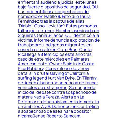
enfrentará audiencia judicial este lunes
bajo fuerte dispositivo de seguridad, OIJ
busca identificar a sospechosos de
homicidio en Hatillo 8, Esto dijo Laura
Fernández tras la captura de alias
‘Diablo’, Caso ‘Leviatán’: Estas personas
faltan por detener, Hombre asesinado en
Siquirres tenía 34 años; OIJ identificó a la
víctima, Informe denuncia explotación de
trabajadores indígenas migrantes en
cosecha de café en Coto Brus, Costa
Rica llega a 8 femicidios este año tras
caso de este miércoles en Palmares,
American Hotel Owner Slain in in Costa
Rica Robbery, Cops release key new
details in brutal slaying of California
surfing legend Kurt Van Dyke, En Tilarán:
detienen a banda sospechosa de tachar
vehículos de extranjeros, Se suspende
inicio del debate contra sospechoso de
matar a Nadia Peraza, Alerta en La
Reforma: ordenan aislamiento inmediato
en ámbitos A y B, Detienen en Costa Rica
a sospechoso de asesinar a opositor
nicaragüense Roberto Samcam,