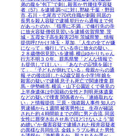
弟の腹を“包丁”で刺し殺害か 竹腰佳亨容疑
者（57）を逮捕 調べに対し黙秘 千葉・野田
市, 石川・七尾市で70代住職が刺殺 同居の
長男を殺人容疑で逮捕 犯行から通報まで何
があったのか, 「指導に不満」で修行先の寺
に放火容疑 僧侶見習いを逮捕 佐賀県警, 茨
城・五霞女子高生殺害23年 茨城県警、情報
提供呼びかけ 埼玉・草加, 「人生の全てが嫌
になって」修行している寺に放火の疑い、
２８歳僧侶見習いを逮捕, 横山ゆかりちゃん
行方不明３０年、群馬県警「どんな情報で
も提供してほしい」「あなたの記憶を届け
て」, 「子どもが倒れている」母親からの通
報 その後出頭した42歳父親を小学1年娘を
殺害の疑いで逮捕 息子も死亡で関連捜査 群
馬・伊勢崎市, 横浜・山下公園近くで発見の
上半身遺体は中国籍の女性と判明 死体遺棄
などの疑いで捜査 関係者から「連絡取れな
い」と情報提供, 三原・強盗殺人事件 知人の
男逮捕から１週間 被害男性は、生存が確認
された約４時間前までの間に男と合流, 同居
女性に唇突き出させ糸でほどけないよう“留
め縫い”か 傷害容疑で逮捕された桜井容疑者
の異様な共同生活, 金銭トラブル抱えた男性
を誘拐か 「漁船乗るか、殺されるか選べ」