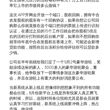
率它上市的市值得多么值钱？
这次 APP开网会开放一个端口，股权回购，拥有中合
农发股权的股东有一个回购协议，如果你想让公司回
购那么你就直接在这个端口把你的票据上传进行识别
认证，在通过之后的15个工作日就会把你股权5倍左
右的活积分打到你的后台账户里，如果你不想回购你
就等待年底中合农发股权在香港上市。可能还会新增
贷款功能，按照你后台冻积分给你评估你可以贷款多
少钱。
公司在半年前就给我们定了一个9月2号豪华游轮 ，奖
励业绩达标的家人，3000多人的豪华游轮聚会，董
事长说，他争取放下一切事情参加这次豪华游轮聚
会，并且在游轮上有重大的利好消息要公布。
当新系统从新上线后 想像得到想想象不到的所有功能
都会出现，8月份新平台上线是所有悦家人真正腾飞
的时候，所以，这段时间各位悦粉尤其是新会员就要
认真学习打好基础，新系统上线就要冲锋上阵，抢占
市场，做业绩。