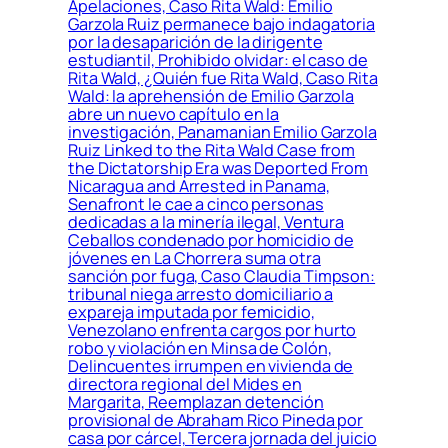
Apelaciones, Caso Rita Wald: Emilio
Garzola Ruiz permanece bajo indagatoria
por la desaparición de la dirigente
estudiantil, Prohibido olvidar: el caso de
Rita Wald, ¿Quién fue Rita Wald, Caso Rita
Wald: la aprehensión de Emilio Garzola
abre un nuevo capítulo en la
investigación, Panamanian Emilio Garzola
Ruiz Linked to the Rita Wald Case from
the Dictatorship Era was Deported From
Nicaragua and Arrested in Panama,
Senafront le cae a cinco personas
dedicadas a la minería ilegal, Ventura
Ceballos condenado por homicidio de
jóvenes en La Chorrera suma otra
sanción por fuga, Caso Claudia Timpson:
tribunal niega arresto domiciliario a
expareja imputada por femicidio,
Venezolano enfrenta cargos por hurto
robo y violación en Minsa de Colón,
Delincuentes irrumpen en vivienda de
directora regional del Mides en
Margarita, Reemplazan detención
provisional de Abraham Rico Pineda por
casa por cárcel, Tercera jornada del juicio