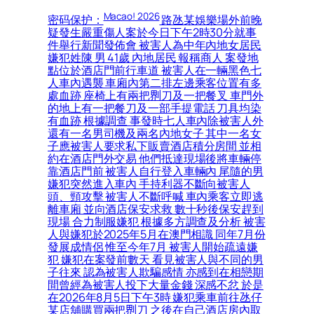
Macao! 2026
密码保护：
路氹某娛樂場外前晚
疑發生嚴重傷人案於今日下午2時30分就事
件舉行新聞發佈會 被害人為中年內地女居民
嫌犯姓陳 男 41歲 內地居民 報稱商人 案發地
點位於酒店門前行車道 被害人在一輛黑色七
人車內遇襲 車廂內第二排左邊乘客位置有多
處血跡 座椅上有兩把𠝹刀及一把餐叉 車門外
的地上有一把餐刀及一部手提電話 刀具均染
有血跡 根據調查 事發時七人車內除被害人外
還有一名男司機及兩名內地女子 其中一名女
子應被害人要求私下販賣酒店積分房間 並相
約在酒店門外交易 他們抵達現場後將車輛停
靠酒店門前 被害人自行登入車輛內 尾隨的男
嫌犯突然進入車內 手持利器不斷向被害人
頭、頸攻擊 被害人不斷呼喊 車內乘客立即逃
離車廂 並向酒店保安求救 數十秒後保安趕到
現場 合力制服嫌犯 根據多方調查及分析 被害
人與嫌犯於2025年5月在澳門相識 同年7月份
發展成情侶 惟至今年7月 被害人開始疏遠嫌
犯 嫌犯在案發前數天 看見被害人與不同的男
子往來 認為被害人欺騙感情 亦感到在相戀期
間曾經為被害人投下大量金錢 深感不忿 於是
在2026年8月5日下午3時 嫌犯乘車前往氹仔
某店舖購買兩把𠝹刀 之後在自己酒店房內取