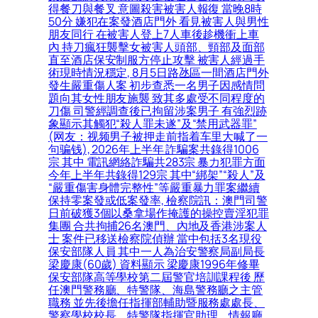
得餐刀與餐叉 意圖殺害被害人報復 當晚8時
50分 嫌犯在案發酒店門外 看見被害人與男性
朋友同行 在被害人登上7人車後趁機衝上車
內 持刀瘋狂襲擊女被害人頭部、頸部及面部
直至酒店保安制服方停止攻擊 被害人經過手
術現時情況穩定, 8月5日路氹區一間酒店門外
發生嚴重傷人案 初步查悉一名男子因感情問
題向其女性朋友施襲 致其多處受不同程度的
刀傷 司警經調查後已拘留涉案男子 有強烈跡
象顯示其觸犯“殺人罪未遂”及“禁用武器罪”
(网友：视频男子被押走前指着车里大喊了一
句骗钱), 2026年上半年 詐騙案共錄得1006
宗 其中 電訊網絡詐騙共283宗 暴力犯罪方面
今年上半年共錄得129宗 其中“綁架”“殺人”及
“嚴重傷害身體完整性”等嚴重暴力罪案繼續
保持零案發或低案發率, 檢察院訊：澳門司警
日前破獲3個以桑拿場作掩護的操控賣淫犯罪
集團 合共拘捕26名澳門、內地及香港涉案人
士 案件已移送檢察院偵辦 當中包括3名現役
保安部隊人員 其中一人為治安警察局副局長
梁慶康(60歲) 資料顯示 梁慶康1996年修畢
保安部隊高等學校第二屆警官培訓課程後 歷
任澳門警務廳、特警隊、海島警務廳之主管
職務 並先後擔任指揮部輔助暨服務處處長、
警察學校校長、特警隊指揮官助理、情報廳