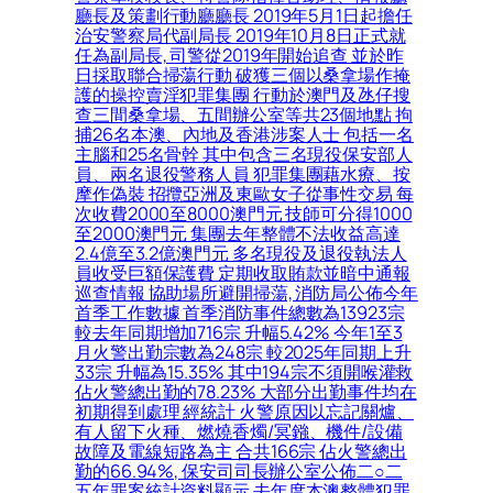
廳長及策劃行動廳廳長 2019年5月1日起擔任
治安警察局代副局長 2019年10月8日正式就
任為副局長, 司警從2019年開始追查 並於昨
日採取聯合掃蕩行動 破獲三個以桑拿場作掩
護的操控賣淫犯罪集團 行動於澳門及氹仔搜
查三間桑拿場、五間辦公室等共23個地點 拘
捕26名本澳、內地及香港涉案人士 包括一名
主腦和25名骨幹 其中包含三名現役保安部人
員、兩名退役警務人員 犯罪集團藉水療、按
摩作偽裝 招攬亞洲及東歐女子從事性交易 每
次收費2000至8000澳門元 技師可分得1000
至2000澳門元 集團去年整體不法收益高達
2.4億至3.2億澳門元 多名現役及退役執法人
員收受巨額保護費 定期收取賄款並暗中通報
巡查情報 協助場所避開掃蕩, 消防局公佈今年
首季工作數據 首季消防事件總數為13923宗
較去年同期增加716宗 升幅5.42% 今年1至3
月火警出勤宗數為248宗 較2025年同期上升
33宗 升幅為15.35% 其中194宗不須開喉灌救
佔火警總出勤的78.23% 大部分出勤事件均在
初期得到處理 經統計 火警原因以忘記關爐、
有人留下火種、燃燒香燭/冥鏹、機件/設備
故障及電線短路為主 合共166宗 佔火警總出
勤的66.94%, 保安司司長辦公室公佈二○二
五年罪案統計資料顯示 去年度本澳整體犯罪