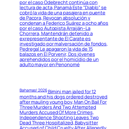
por el caso Odebrecht continúa con
lectura de acta, Panamá Este ”Diablo” se
cobró la vida de una pasajera en puente
de Pacora, Revocan absolución y
condenan a Federico Suárez a ocho años
por el caso Autopista Arraiján–La
Chorrera, Mantendrán detenido a
exrepresentante de El Carate es
investigado por malversación de fondos,
Pedregal Le apagaron la vida de 15
balazos en El Porvenir, Dos jóvenes
aprehendidos por el homicidio de un
adulto mayor en Penonomé
Bahamas! 2026
Bimini man jailed for 12
months and his dogs ordered destroyed
after mauling young boy, Man On Bail For
Three Murders And Two Attempted
Murders Accused Of More Crimes,
Independence Shooting Leaves Two
Dead Three Hospitalized, Babysitter
Accused of Child Cruelty After Allegedly