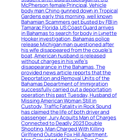
McPherson female Principal, Vehicle
body man Chino gunned down in Tropical
Gardens early this morning, well known
Bahamian Scammers get busted by FBI in
Tamarac Florida, US Coast Guard arrives
in Bahamas to search for body in Lynette
Hooker investigation, Bahamas police
release Michigan man questioned after
his wife disappeared from the couple’s
boat, American husband is released
without charges in his wife’s
disappearance in the Bahamas, The
provided news article reports that the
Deportation and Removal Units of the
Bahamas Department of Immigration
successfully carried out a deportation
operation this past Tuesday, Husband of
Missing American Woman Still in
Custody, Traffic Fatality in Rock Sound
has claimed the life of both driver and
passenger, Jury Acquits Man of Charges
Connected to Deadly 2023 Double
Shooting, Man Charged With Killing
Girlfriend Outside Fox Hill Apartment,