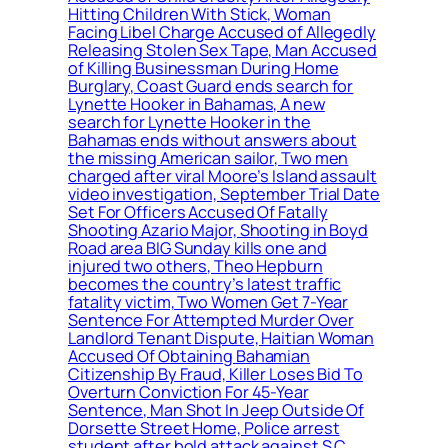
Hitting Children With Stick, Woman
Facing Libel Charge Accused of Allegedly
Releasing Stolen Sex Tape, Man Accused
of Killing Businessman During Home
Burglary, Coast Guard ends search for
Lynette Hooker in Bahamas, A new
search for Lynette Hooker in the
Bahamas ends without answers about
the missing American sailor, Two men
charged after viral Moore’s Island assault
video investigation, September Trial Date
Set For Officers Accused Of Fatally
Shooting Azario Major, Shooting in Boyd
Road area BIG Sunday kills one and
injured two others, Theo Hepburn
becomes the country’s latest traffic
fatality victim, Two Women Get 7-Year
Sentence For Attempted Murder Over
Landlord Tenant Dispute, Haitian Woman
Accused Of Obtaining Bahamian
Citizenship By Fraud, Killer Loses Bid To
Overturn Conviction For 45-Year
Sentence, Man Shot In Jeep Outside Of
Dorsette Street Home, Police arrest
student after bold attack against S C