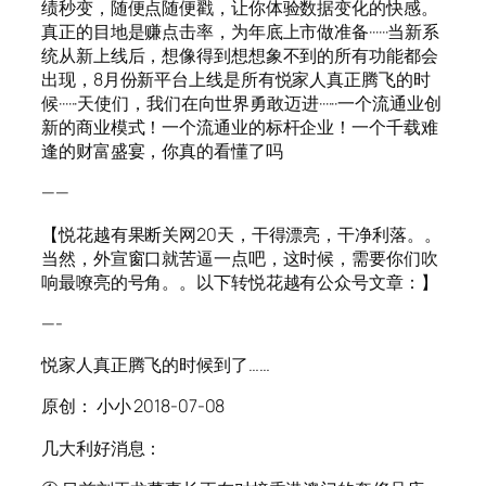
绩秒变，随便点随便戳，让你体验数据变化的快感。
真正的目地是赚点击率，为年底上市做准备······当新系
统从新上线后，想像得到想想象不到的所有功能都会
出现，8月份新平台上线是所有悦家人真正腾飞的时
候······天使们，我们在向世界勇敢迈进······一个流通业创
新的商业模式！一个流通业的标杆企业！一个千载难
逢的财富盛宴，你真的看懂了吗
——
【悦花越有果断关网20天，干得漂亮，干净利落。。
当然，外宣窗口就苦逼一点吧，这时候，需要你们吹
响最嘹亮的号角。。以下转悦花越有公众号文章：】
—-
悦家人真正腾飞的时候到了……
原创： 小小 2018-07-08
几大利好消息：