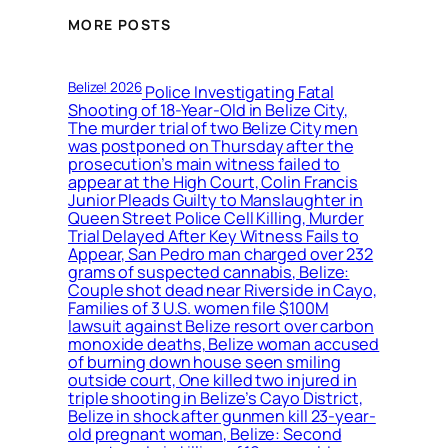
MORE POSTS
Belize! 2026
Police Investigating Fatal
Shooting of 18-Year-Old in Belize City,
The murder trial of two Belize City men
was postponed on Thursday after the
prosecution’s main witness failed to
appear at the High Court, Colin Francis
Junior Pleads Guilty to Manslaughter in
Queen Street Police Cell Killing, Murder
Trial Delayed After Key Witness Fails to
Appear, San Pedro man charged over 232
grams of suspected cannabis, Belize:
Couple shot dead near Riverside in Cayo,
Families of 3 U.S. women file $100M
lawsuit against Belize resort over carbon
monoxide deaths, Belize woman accused
of burning down house seen smiling
outside court, One killed two injured in
triple shooting in Belize’s Cayo District,
Belize in shock after gunmen kill 23-year-
old pregnant woman, Belize: Second