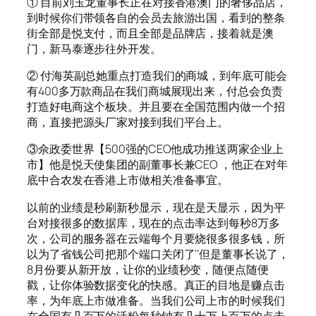
① 目前刘玉龙董事长正在对接香港澳门的奢侈品店，
到时候你们带领各自的会员去旅游出国，看到的整条
街全部是悦支付，而且全部是品牌店，接着就是澳
门，新马泰逐步往外开发。
② 付海英副总她重点打造我们的商城，到年底可能会
有400多万款商品在我们商城展现出来，付总会负责
打造好电商这个板块。并且要在全国范围内做一个招
商，直接把源头厂家对接到我们平台上。
③佘政委世界【500强的CEO他成功推送两家企业上
市】他是悦天使集团的副董事长兼CEO ，他正在对年
底中合农发在香港上市做相关准备事宜。
以前的业绩是秒刷新秒显示，现在是天显示，因为平
台对接很多的数据库，现在的点击率达到每秒8万多
次，公司的服务器在云端每个月要烧很多很多钱，所
以为了省钱公司把那个端口关闭了‘’但是董事长说了，
8月份要从新开放，让你的业绩秒变，随便点随便
戳，让你体验数据变化的快感。真正的目地是赚点击
率，为年底上市做准备。当我们公司上市的时候我们
在全国有几百万的活粉每秒钟有几十万上百万的点击