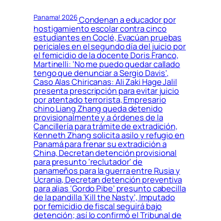
Panama! 2026
Condenan a educador por
hostigamiento escolar contra cinco
estudiantes en Coclé, Evacúan pruebas
periciales en el segundo día del juicio por
el femicidio de la docente Doris Franco,
Martinelli: ‘No me puedo quedar callado
tengo que denunciar a Sergio Davis’,
Caso Alas Chiricanas: Ali Zaki Hage Jalil
presenta prescripción para evitar juicio
por atentado terrorista, Empresario
chino Liang Zhang queda detenido
provisionalmente y a órdenes de la
Cancillería para trámite de extradición,
Kenneth Zhang solicita asilo y refugio en
Panamá para frenar su extradición a
China, Decretan detención provisional
para presunto ‘reclutador’ de
panameños para la guerra entre Rusia y
Ucrania, Decretan detención preventiva
para alias ‘Gordo Pibe’ presunto cabecilla
de la pandilla ‘Kill the Nasty’, Imputado
por femicidio de fiscal seguirá bajo
detención; así lo confirmó el Tribunal de