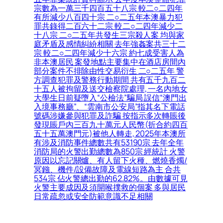
宗數為一萬三千四百五十八宗 較二○二四年
有所減少八百四十宗 二○二五年本澳暴力犯
罪共錄得二百六十二宗 較二○二四年減少二
十八宗 二○二五年共發生三宗殺人案 均與家
庭矛盾及感情糾紛相關 去年強姦案共三十二
宗 較二○二四年減少十六宗 約七成受害人為
非本澳居民 案發地點主要集中在酒店房間內
部分案件不排除由性交易衍生 二○二五年 警
方調查犯罪及警務行動期間 共有五千九百二
十五人被拘留及送交檢察院處理, 一名內地女
大學生日前疑墮入“公檢法”騙局 誤信“澳門出
入境事務廳”、“雲南市公安局”指其名下電話
號碼涉嫌參與犯罪及詐騙 按指示多次轉賬後
發現賬戶內三百九十萬元人民幣(折合約四百
五十五萬澳門元)被他人轉走, 2025年本澳所
有涉及消防事件總數共有53190宗 去年全年
消防局的火警出勤總數為850宗 經統計 火警
原因以忘記關爐、有人留下火種、燃燒香燭/
冥鏹、機件/設備故障及電線短路為主 合共
534宗 佔火警總出勤的62.82%。由數據可見
火警主要成因及須開喉撲救的個案 多與居民
日常疏忽或安全防範意識不足相關