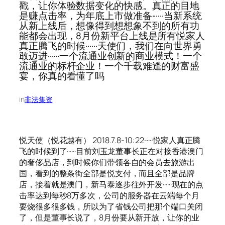
戳，让你体验数据变化的快感。真正的目地
是赚点击率，为年底上市做准备······当新系统
从新上线后，想像得到想想象不到的所有功
能都会出现，8月份新平台上线是所有悦家人
真正腾飞的时候······天使们，我们在向世界勇
敢迈进······一个流通业创新的商业模式！一个
流通业的标杆企业！一个千载难逢的财富盛
宴，你真的看懂了吗
in
非法集资
悦天使（悦花越有） 2018.7.8-10:22······悦家人真正腾
飞的时候到了······目前刘玉龙董事长正在对接香港澳门
的奢侈品店，到时候你们带领各自的会员去旅游出
国，看到的整条街全部是悦支付，而且全部是品牌
店，接着就是澳门，新马泰逐步往外开发······现在的点
击率达到每秒8万多次，公司的服务器在云端每个月
要烧很多很多钱，所以为了省钱公司把那个端口关闭
了，但是董事长说了，8月份要从新开放，让你的业