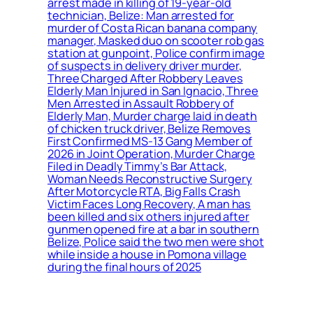
arrest made in killing of 19-year-old
technician, Belize: Man arrested for
murder of Costa Rican banana company
manager, Masked duo on scooter rob gas
station at gunpoint, Police confirm image
of suspects in delivery driver murder,
Three Charged After Robbery Leaves
Elderly Man Injured in San Ignacio, Three
Men Arrested in Assault Robbery of
Elderly Man, Murder charge laid in death
of chicken truck driver, Belize Removes
First Confirmed MS-13 Gang Member of
2026 in Joint Operation, Murder Charge
Filed in Deadly Timmy’s Bar Attack,
Woman Needs Reconstructive Surgery
After Motorcycle RTA, Big Falls Crash
Victim Faces Long Recovery, A man has
been killed and six others injured after
gunmen opened fire at a bar in southern
Belize, Police said the two men were shot
while inside a house in Pomona village
during the final hours of 2025