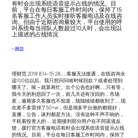
有时会出现系统语音提示占线的情况。目
前，平台在每日客服工作时间内，保持了15
名客服工作人员实时接听客服电话及在线咨
询。但由于近期咨询量较大，平台使用的呼
叫系统每当排队人数超过10人时，会出现以
上描述的占线情况
in
网贷
理财范 2018.8.14-15:28……客服无法接通，在线咨询永
远100位以后。我只想问问啥时候回款？或者处理到
哪天了。唉～就算再忙。出个公告也好啊……只有等，
我今天的利息回了一次，前几天还有没回的，市场
差，逾期多久客服也不知道，陆陆续续都收到了……现
在差不多雷掉了50+w，但是很多平台做的都很好，
直播，公告，谈判都是方法。没有这种不声不响的，
干耗着投资人的……近期接到部分用户在不同渠道反
馈，拨打官方客服电话有时会出现系统语音提示占线
的情况。目前，平台在每日客服工作时间内，保持了