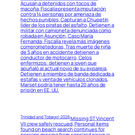
Acusan a detenidos con tocos de
macoña, Fiscalía presenta imputación
contra 14 personas por amenaza de
hechos punibles, Capturan a Chupetín
líder de los piratas del asfalto, Detienen a
militar con camioneta denunciada como
robada en Asunción, Caso María
Fernanda: Fiscalía revela más imágenes
comprometedoras, Tras muerte de niña
de 5 años en accidente detienen a
conductor de motocarro, Celos
enfermizos: detienen a joven que
apuñaló al actual novio de su expareja,
Detienen a miembro de banda dedicada a
estafas y venta de vehículos clonados,
Marset podría tener hasta 20 años de
prisión en EE. UU.
Trinidad and Tobago! 2026
Missing ST Vincent
VII crew safely rescued, Personal items
found on beach search continues for
persons missing from capsized pirogue,