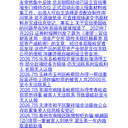
友突然集中反馈,北京朝阳经侦已设立宜信事
项专门接待点位,正式启动出借人报案材料收
集工作。出借人可自主选择是否配合制作询
问笔录,若不愿做笔录,可直接现场递交书面材
料并完成信息登记。事实上,关于宜信类固收
的问题早在5年前就有媒体报道了。2021年7
月22日,证券时报网刊发了题为《潜望｜宜信
财富迷局：借道产交所,隐性关联巨额募资,底
层资产成机密》的文章。经过多层股权穿透
后发现,这些产品的底层资产全部是宜信关联
公司的债权,涉嫌违规自融和设立资金池。
2026.7.15 乐东县检察院开展涉案款项清理工
作,部分款项经多方联络,仍无法联系对应权利
人,长期无人认领
2026.7.15 玉林市玉州区检察院办理一帮信案
应返还给上游诈骗犯罪的被害人共20000元,
至今无法联系上
2026.7.15 芜湖市南陵县检察院办理李青松盗
窃罪所得案,被害人无法联系,导致退赃款至今
无人认领
2026.7.15 天津市和平区聚祥瑞非法吸收公众
存款案集资人信息核实登记
2026.7.15 泰州市海陵区陈增智犯诈骗,偷越国
(边)境罪一案被害人刘艳平,梁玉美一年内领
取退赔款项