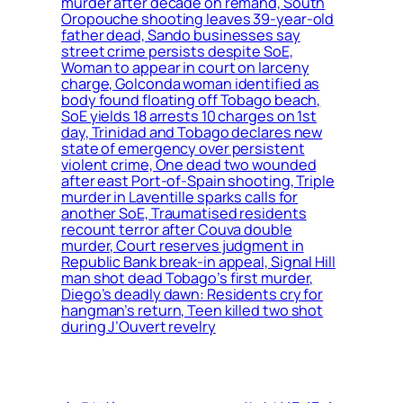
murder after decade on remand, South
Oropouche shooting leaves 39-year-old
father dead, Sando businesses say
street crime persists despite SoE,
Woman to appear in court on larceny
charge, Golconda woman identified as
body found floating off Tobago beach,
SoE yields 18 arrests 10 charges on 1st
day, Trinidad and Tobago declares new
state of emergency over persistent
violent crime, One dead two wounded
after east Port-of-Spain shooting, Triple
murder in Laventille sparks calls for
another SoE, Traumatised residents
recount terror after Couva double
murder, Court reserves judgment in
Republic Bank break-in appeal, Signal Hill
man shot dead Tobago’s first murder,
Diego’s deadly dawn: Residents cry for
hangman’s return, Teen killed two shot
during J’Ouvert revelry