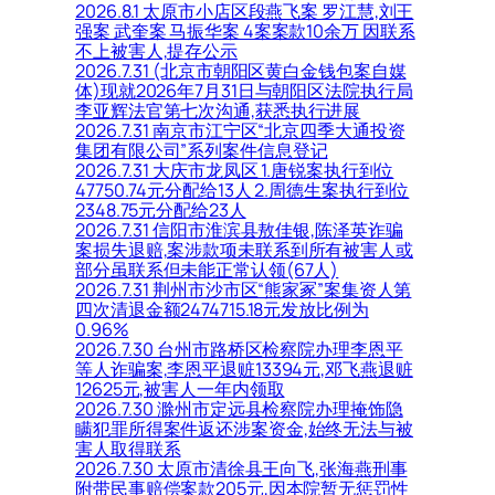
2026.8.1 太原市小店区段燕飞案 罗江慧,刘王
强案 武奎案 马振华案 4案案款10余万 因联系
不上被害人,提存公示
2026.7.31 (北京市朝阳区黄白金钱包案自媒
体)现就2026年7月31日与朝阳区法院执行局
李亚辉法官第七次沟通,获悉执行进展
2026.7.31 南京市江宁区“北京四季大通投资
集团有限公司”系列案件信息登记
2026.7.31 大庆市龙凤区 1.唐锐案执行到位
47750.74元分配给13人 2.周德生案执行到位
2348.75元分配给23人
2026.7.31 信阳市淮滨县敖佳银,陈泽英诈骗
案损失退赔,案涉款项未联系到所有被害人或
部分虽联系但未能正常认领(67人)
2026.7.31 荆州市沙市区“熊家冢”案集资人第
四次清退金额2474715.18元发放比例为
0.96%
2026.7.30 台州市路桥区检察院办理李恩平
等人诈骗案,李恩平退赃13394元,邓飞燕退赃
12625元,被害人一年内领取
2026.7.30 滁州市定远县检察院办理掩饰隐
瞒犯罪所得案件返还涉案资金,始终无法与被
害人取得联系
2026.7.30 太原市清徐县王向飞,张海燕刑事
附带民事赔偿案款205元,因本院暂无惩罚性