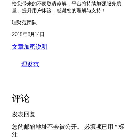
给您带来的不便敬请谅解，平台将持续加强服务质
量、提升用户体验，感谢您的理解与支持！
理财范团队
2018年8月14日
文章加密说明
理财范
评论
发表回复
您的邮箱地址不会被公开。
必填项已用
*
标
注