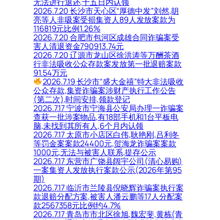
无法进行退还,十五日内认领
2026.7.20 长沙市天心区“厚德中发”刘然,胡
亮等人非吸案受损集资人89人发放案款为
116819元比例1.26%
2026.7.20 合肥市包河区成雄合同诈骗案受
害人清退资金790913.74元
2026.7.20 辽源市龙山区徐洪涛等万酬茶酒
行非法吸收公众存款案发放第一批退赔案款
91.54万元
2026.7.19 长沙市“盛大金禧”特大非法吸收
公众存款,集资诈骗案涉财产执行工作公告
(第二次),时间安排,领款登记
2026.7.17 宁波市宁海县公安局办理一诈骗案
查获一批涉案物品,有18部手机和1台平板电
脑,未找到其所有人,6个月内认领
2026.7.17 太原市小店区白伟,耿艳刚,吕利冬
等罚金案案款24400元,贺海龙诈骗案案款
1000元,无法与被害人联系,提存公示
2026.7.17 东营市广饶县阔宇公司(清心易购)
一案集资人发放执行案款公示(2026年第95
期)
2026.7.17 临沂市兰陵县倪晓辉诈骗案执行案
款退赔分配方案,被害人潘云鹏等17人分配案
款2567358元比例约4.7%
2026.7.17 青岛市市北区徐旭,魏宏斐,黄栋(青