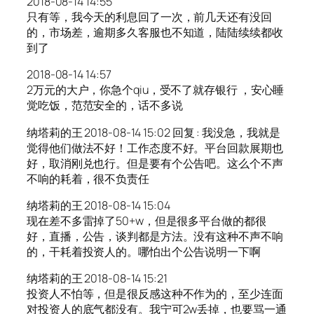
2018-08-14 14:55
只有等，我今天的利息回了一次，前几天还有没回
的，市场差，逾期多久客服也不知道，陆陆续续都收
到了
2018-08-14 14:57
2万元的大户，你急个qiu，受不了就存银行 ，安心睡
觉吃饭，范范安全的，话不多说
纳塔莉的王 2018-08-14 15:02 回复 : 我没急，我就是
觉得他们做法不好！工作态度不好。平台回款展期也
好，取消刚兑也行。但是要有个公告吧。这么个不声
不响的耗着，很不负责任
纳塔莉的王 2018-08-14 15:04
现在差不多雷掉了50+w，但是很多平台做的都很
好，直播，公告，谈判都是方法。没有这种不声不响
的，干耗着投资人的。哪怕出个公告说明一下啊
纳塔莉的王 2018-08-14 15:21
投资人不怕等，但是很反感这种不作为的，至少连面
对投资人的底气都没有。我宁可2w丢掉，也要骂一通