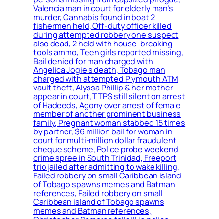
Valencia man in court for elderly man’s
murder, Cannabis found in boat 2
fishermen held, Off-duty officer killed
during attempted robbery one suspect
also dead, 2 held with house-breaking
tools ammo, Teen girls reported missing,
Bail denied for man charged with
Angelica Jogie’s death, Tobago man
charged with attempted Plymouth ATM
vault theft, Alyssa Phillip & her mother
appear in court, TTPS still silent on arrest
of Hadeeds, Agony over arrest of female
member of another prominent business
family, Pregnant woman stabbed 15 times
by partner, $6 million bail for woman in
court for multi-million dollar fraudulent
cheque scheme, Police probe weekend
crime spree in South Trinidad, Freeport
trio jailed after admitting to wake killing,
Failed robbery on small Caribbean island
of Tobago spawns memes and Batman
references, Failed robbery on small
Caribbean island of Tobago spawns
memes and Batman references,