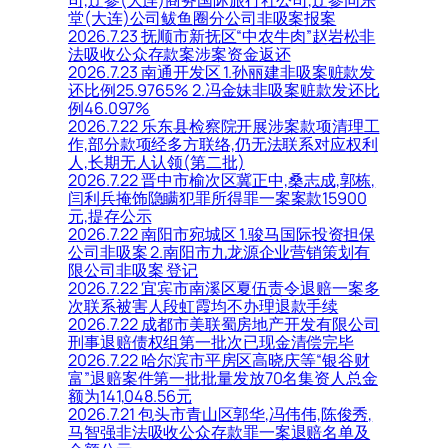
堂(大连)公司鲅鱼圈分公司非吸案报案
2026.7.23 抚顺市新抚区“中农牛肉”赵岩松非
法吸收公众存款案涉案资金返还
2026.7.23 南通开发区 1.孙丽建非吸案赃款发
还比例25.9765% 2.冯金妹非吸案赃款发还比
例46.097%
2026.7.22 乐东县检察院开展涉案款项清理工
作,部分款项经多方联络,仍无法联系对应权利
人,长期无人认领(第二批)
2026.7.22 晋中市榆次区冀正中,桑志成,郭栋,
闫利兵掩饰隐瞒犯罪所得罪一案案款15900
元,提存公示
2026.7.22 南阳市宛城区 1.骏马国际投资担保
公司非吸案 2.南阳市九龙源企业营销策划有
限公司非吸案 登记
2026.7.22 宜宾市南溪区夏伍责令退赔一案多
次联系被害人段虹霞均不办理退款手续
2026.7.22 成都市美联蜀房地产开发有限公司
刑事退赔债权组第一批次已现金清偿完毕
2026.7.22 哈尔滨市平房区高晓庆等“银谷财
富”退赔案件第一批批量发放70名集资人总金
额为141,048.56元
2026.7.21 包头市青山区郭华,冯伟伟,陈俊秀,
马智强非法吸收公众存款罪一案退赔名单及