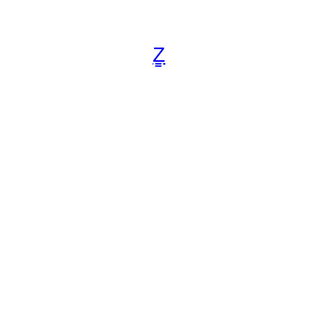
跳
至
内
Z̳
容