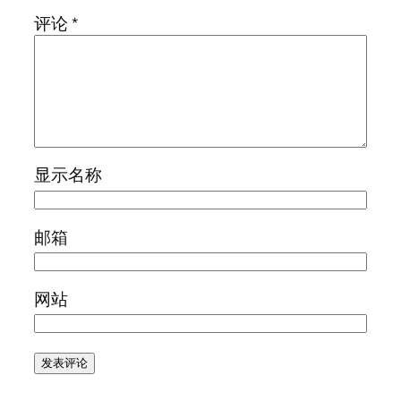
评论
*
显示名称
邮箱
网站