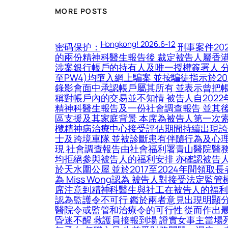
MORE POSTS
Hongkong! 2026.6-12
密码保护：
刑事案件2025年第314號 李發命令理由書 被告人被控兩項俗稱「洗黑錢」罪 本席在開審前參閱較早前所索取的兩份精神科醫生報告後 裁定被告人屬香港法例第221章《刑事訴訟程序條例》第75條所指的無行為能力人士 因而不適宜受審 被告人為兩個涉案銀行帳戶的持有人及唯一授權簽署人 分別為滙豐帳戶及中銀帳戶 兩個帳戶均由被告人開立 並於案發前已註銷 案中的四名控方證人(PW1至PW4)均墮入網上騙案 並按騙徒指示於2022年7月13至15日期間把款項存入上述帳戶 警方調查帳戶持有人後先後三次拘捕被告人 被告人在錄影會面中承認帳戶屬其所有 並表示曾把帳戶、提款卡及密碼交予陌生男子或朋友使用 又曾被帶往酒店及銀行提取大額現金並交予他人 並稱對帳戶內的交易並不知情 被告人自2022年起並無收入 主要依靠綜援金維持生活 本席按《刑事訴訟程序條例》第76條的要求 先後索取兩份精神科醫生報告及一份社會調查報告 並其後再索取進一步兩份精神科醫生報告及一份進一步社會調查報告 以全面了解被告人的精神狀況、社區支援及其家庭背景 本席為被告人第一次索取的精神科報告分別由廖醫生及蘇醫生負責撰寫 廖醫生指出 現年74歲的被告人自2025年中在小欖精神病治療中心接受評估期間持續出現誇大妄想症狀 包括聲稱擁有建築公司、管理多個元朗地盤、購買土地達7000萬元 以及管理十輛的士及跨境車隊 並被診斷患有伴隨行為及心理症狀的認知障礙症 廖醫生續指 雖然妄想症狀持續 但被告人在羈押期間並無暴力或擾亂的情況出現 社會調查報告由社會福利署青山醫院醫務社會服務組的社會工作主任Miss Wong撰寫 報告顯示 被告人與三名成年子女關係非常疏離 子女均拒絕參與被告人的福利安排 亦確認被告人從未擁有任何公司、地盤或的士 被告人曾因長期賭博而欠下巨額債務 最終變賣所有物業 現獨居於天水圍公屋 並於2017至2024年間領取長者生活津貼 探訪紀錄顯示 被告人缺乏家庭支援 其誇大妄想與欠缺病識感持續存在 並曾有暴力行為 Miss Wong認為 被告人對接受法定監管極為抗拒 因而令監護令的執行成效存疑 她認為被告人較適宜接受精神科醫院治療 綜合以上所述 本席注意到精神科醫生與社工在被告人的福利安排上提出不同建議：兩名精神科醫生認為被告人毋須住院 並認為監護令較為適合 相反 社工則認為監護令不可行 鑑於兩者意見出現明顯分歧 本席認為有必要索取進一步的精神科報告及社會調查報告 以釐清被告人的最新精神狀況 以及醫院令或監管和治療令的可行性 從而作出最符合被告人利益的處置, 旺角登打士街1號一間酒店對開 8日早上11時34分 一名女子疑由高處墮下 昏迷不醒 救護員接報到場 證實女事主當場死亡 警方初步調查後 證實55歲姓吳女事主為酒店租客 警方在其房間檢獲遺書 消息指 女事主獨身無子女 任職文員 生前受財務問題、濕疹、皮膚敏感及失眠所困, 黃大仙血案