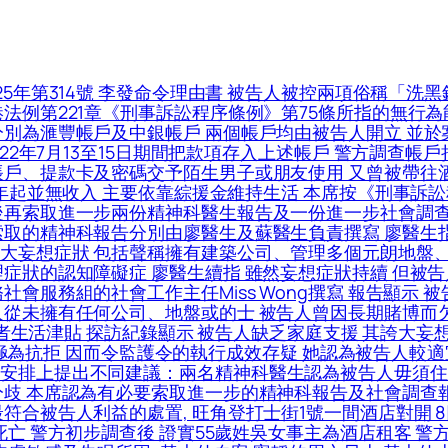
 寧靜的周六早上 黃大仙上邨昭善樓不少街坊還在夢鄉 一串斷斷續續的淒厲慘叫聲 氣氛驟然遽變 有昭善樓15樓女住戶憶述 當時聽到慘叫聲 不久歸於死寂 直至大批警員到場 走廊再嘈雜起來 她步出走廊赫見一地鮮血 方知曾有人遇襲重傷 形容：「個心仲震緊」, 刑事案件2025年第840號 鄧文廸判刑理由書 被告人承認一項「與未成年少女發生性行為」罪 被告人求情時聲稱 主觀相信該少女年之年齡為16歲或以上 案情：女童X於2011年7月出生 於2024年11月3日 女童X 13歲 X與劉姓男子於2023年認識 劉某與被告人是朋友 被告人透過社交軟件Threads和Instagram接觸X X與被告人在此之前並無任何接觸 被告人知道劉某與X是朋友 於2024年11月3日晚上 X登上被告人的兩門四座位黃綠色車輛 被告人隨即駕車前往某地 被告人把車輛停在某不知名地點後 被告人面向坐在前座的X X說被告人脫去X的褲子及內褲 並脫下自己的褲子 2024年12月6日 警方以「與未成年少女發生性行為」罪名拘捕被告人 在警誡下 被告人自願表示「條女同我講佢07年08年出世」 被告人背景及求情：被告人現年36歲 在香港出生 與年逾70歲的父親、年逾60歲的母親及孖生兄長同住 辯方指被告人與家人關係密切 一向孝順父母 並為家庭提供精神及經濟上的支持 審訊期間 亦有家人及朋友到庭陪伴 顯示被告人具有一定的家庭及社交支援網絡 被告人以往沒有刑事定罪紀錄 本案屬其初犯 他具大專學歷 辯方呈交被告人就學時期的證書及成績表 指其在校期間品行端正、勤奮向學 曾獲師長評為忠厚、認真及樂於學習 辯方指 本案的司法程序歷時約一年半 已對被告人的生活、工作及精神狀況造成重大影響 本案與其過往的品行及生活表現並不相符 屬一次性的失足行為 辯方呈交五封求情信 分別由被告人的多年好友、母親、女友、朋友及被告人本人撰寫 各信大致形容被告人為人善良、內斂、有禮、對工作負責、孝順父母及重視朋友 並無不良嗜好 其親友表示 被告人在事件發生後感到羞愧、懊悔及承受相當心理壓力 亦承諾日後會繼續給予支持及督促 被告人在親自撰寫的求情信中表示 他從未預料自己會觸犯刑事法例 對自己的行為深感後悔 並感謝家人、女友及朋友一直支持 他承諾會汲取教訓 重新生活及回饋社會, 傷亡訴訟2025年第227號 原告人蘇書幼 被告人懲教署 判決書 2025年9月 原告人入稟本法院向被告人追討人身傷亡賠償 背景：原告人於2001年偷渡到香港產子 因非法居留罪而被判處監禁6個月 根據申索陳述書 原告人聲稱於監禁期間 曾被強行還押於小欖精神治療中心 並注射藥物(原告人指稱為「傻仔針」) 導致她在2001年底誕下的兒子患有中度弱智和腦癇症 原告人要求被告人為上述指稱事件向她賠償 根據其2025年10月9日的損害賠償陳述書 申索賠償包括聲稱兒子的痛苦和「永久性失去人生樂趣及生活情趣」以及「永久性失去工作能力」 所指「特別損害賠償」則包括「這些年我同兩個女兒為照顧兒子(所承受的苦難和折磨)及這些年我全力照顧兒子(失去婚姻、失去事業、無法工作)」等, 科大內地生杜茂森(20歲 學生)涉愚人節在社交媒體發布訊息 揚言要殺死10人 被告透露在遼寧大連出生 2023年來港就入讀科技大學計算機延伸人工智能學位 辯方盤問時形容身高有約1.9米的被告是「身形熊人咁大 但純似小羔羊」辯方續指 被告拘留期間 曾因精神狀態及情緒緊張 兩度被送到將軍澳醫院, 武漢市前高官兒子肖銳涉為父在港洗黑錢6400萬判囚! 區域法院刑事案件2025年第425號 被告人肖銳判刑理由書 被告人肖銳於本席前經審訊後被裁定5項控罪罪名成立 包括4項俗稱“洗黑錢”罪及1項“使用虛假文書的副本”罪 本案的相關案情 本席於裁決理由書經已作出詳細描述 在此不贅。被告人的父親肖军曾任武漢市檢察院反瀆職調查局局長 內地基建承建商湖北國潤實業投資有限公司(國潤)董事姚谦 為想取得武漢抽水站建造項目合約 曾向肖軍求助 肖軍向姚索400萬元人民幣賄款。被告人背景及求情 被告人現年37歲 1989年1月29日於武漢出生 為家中獨子 他已婚 育有1女 現年6歲 太太與女兒現居深圳。被告人的母親项锦蓉於1間國內醫院任文職職位 據稱亦有從商 被告人的父母現正於內地被調查。被告人於2004年15歲時前往澳洲讀中學 並於2013年6至7月大學畢業後回國 於武漢管理1間研發及生產激光焊接設備的公司 月薪人民幣12000元 其後曾於香港投資與友人共同開設公司 涉及包括資產管理 證券及房地產 但成績未如理想 嚴重虧蝕數千萬港元 最後結業。被告人過往並沒有任何刑事定罪紀錄。代表被告人的蔡資深大律師陳詞 指就本案而言 被告人於2023年9月13日被廉政公署拘捕 2024年6月12日被落案起訴。因為本案的緣故 被告人從被起訴至今未曾與家人聯絡或相見。太太現在獨力撫養女兒 不免面對種種生活困難。就被告人來說 他已經錯過了陪伴女兒度過塑造期、見證她成長的珍貴時光。預期被告人將要面對非短暫的刑期 他必然會錯過見證女兒長大成人的經過。他的父母年紀亦不輕 被告人能否獲釋後與他們團聚亦成疑問, 近日 香港高等法院官網披露了一份判決書 將趙薇前夫黃有龍拖延多年、涉及數億港元中介服務費及利息的跨境賭債糾紛 再度拉回公眾視野 黃有龍此次賭債糾紛 需從2015年初說起 彼時 黃有龍兼具多重公眾身份 為人所熟知的是其為影視明星趙薇配偶 名下配備私人飛機 常年往來海外從事投資與休閒活動 原告蔡一鳳的工作任務則是招攬高凈值客戶、協調賭場貴賓博彩信貸 2015年2月下旬 在蔡一鳳的安排下 黃有龍前往珀斯皇冠賭場(以下簡稱「皇冠」)參與賭博 並向蔡一鳳申請大額籌碼信貸 因黃有龍當時已在多家賭場背負存量賭債 皇冠集團內部風控拒絕直接向其發放大額信貸額度 要求蔡一鳳尋找第三方承接這筆信貸業務風險 依托蔡一鳳的人脈紐帶等特殊資源 一項精心設計的「內部賭場安排」隨即落地 用以規避皇冠直接放貸的風險 2015年2月25日 黃有龍飛抵珀斯 攜4000萬澳元籌碼入場 僅兩天時間 這筆巨額籌碼便輸個精光 黃有龍旋即要求追加信貸 於是 蔡一鳳和林、司二人再度運作 利用林、司應得的賭場中介傭金進行抵消 使黃有龍再度獲得2000萬澳元籌碼 戲劇的是 這2000萬澳元同樣在短短幾天內很快就輸光 至此 黃有龍6天之內便輸光了6000萬澳元 赵薇与黄有龙2008年结婚 2010年诞下女儿“小四月” 两人曾联手活跃于资本市场 2024年12月28日 赵薇宣布与黄有龙离婚多年 两人婚姻关系在法律上早已解除 据报道 赵薇发文当天 黄有龙被追债 一家名为智择创投有限公司入禀香港高等法院 要求黄有龙归还欠款共计7.53亿港币 外界认为 港媒以“赵薇丈夫”称呼黄有龙 赵薇宣布离婚是拒绝因黄有龙的债务问题被继续牵连, 警方全力打擊工廈不法跨境毒品活動 西九龍總區重案組於今日凌晨時份採取雷霆行動 突擊搜查紅磡區內3幢目標工業大廈 辦案人員成功搗破3間掩人耳目的派對房間(Party Room) 揭發有人在內大搞「毒品派對」 當場檢獲5款不同種類的懷疑毒品 並拘捕至少19男7女 案情顯示 涉案的不法分子手段極其隱蔽 該派對房間的主持人以工廈作掩護 暗中在上址經營具相當規模的「高級私竇」 為了吸引豪客並增加收入 負責人更公然聘請多名「女公關」在場內穿梭招呼客人 據了解 該私竇的收費昂貴 光顧的顧客中不乏海內外的富貴人家 而當場落網的大部份被捕男女 均是持有雙程證到港的內地訪客, 高等法院原訟法庭小額錢債審裁處上訴案件2026年第20號 申索人(答辯人)律政司司長訴被告人(上訴人)鄭小魚判決理由書 背景 被告人於2022年5月下旬 在荷蘭旅遊期間遇劫 因此向中國大使館求助 最終在中國大使館的安排下 獲取一些生活費用 以及回港機票 申索人是律政司 代表香港特別行政區政府 律政司的案情指被告人跟中國大使館簽訂了一份還款承諾書(“該還款承諾書”) 其內容明文規定被告人須向香港特別行政區政府作出還款 而欠款金額為港幣51649.45 這是中國大使館向被告人提供的各種協助所產生的 雖然香港特別行政區政府並不是該還款承諾書的簽約方 根據《合約(第三方權利)條例》(香港法例第623章)第4(1)(b)條 香港特別行政區政府在該還款承諾書中明確獲得利益 因此有權透過法律程序強制執行該承諾書的條款, 韓國人氣男團SEVENTEEN成員Mingyu金珉奎今日上午11時出席尖沙咀海港城的宣傳活動 有網民在社交平台Threads發文 指凌晨零時已有約500人在海港城外的街頭通宵排隊 場面相當墟冚 至早上粉絲獲准進入商場 惟有人等候期間疑大便失禁 在場人士連忙舉噴霧驅散臭味, 元朗警區特別職務隊昨日於區內展開代號「火石」(FLINTSTONE)的打擊非法賣淫活動行動 行動中 人員共拘捕24名內地女子 年齡介乎16至44歲 其中一名女子被捕時身穿阿根廷球星美斯的10號球衣, 土瓜灣有人倒斃屋內 今日早上10時59分 土瓜灣道78號定安大廈一單位傳出臭味 揭發死者全身赤裸浸在浴桶內 明顯死亡一段時間 經調查後證實死者是53歲姓翁女住客 據了解 死者獨居 租住上址超過兩年 生前於一家夜冷舖工作超過20年 由於最近兩個月沒有交租 地產代理今早上門了解, 區域法院刑事案件2023年第384號 嚴御風裁決理由書 被告人在本席席前面對4項俗稱「洗黑錢」罪 他否認所有控罪並親自出庭作供 簡單而言 控方認為被告人竟然在其仍然是大學生時代持有及操控4個分別有多達$677100(控罪一)、$62900(控罪二)、$1533850(控罪三)及$118710(控罪四)存款進入的戶口 控方的證據亦支持 被告人在案發相關時段的報稅紀錄 分別顯示沒有、$161940及$67559的收入 而這等數額均不能解釋以上多且頻密的存款 被告人個人亦沒有物業或其他資產 換句話說 控方的案建基於：「20.倘若法庭拒絕接納被告的證供 控方證據足以證明其收入及財政背景與他在各控罪所處理的財產並不相稱 他有理由理由相信該等控罪金額全部或部分屬於可公訴罪行的得益 即便法庭接納被告出售父親攝影器材套現的說法 控方仍能成功證明被告有合理理由相信各控罪至少部分的金額屬於可公訴罪行的得益 」(後加強調)據了解 控方的立場是即使法庭接納被告人有出售父親送給他的攝影器材套現 餘數也可構成「洗黑錢」 畢竟 依控方之說被告人所謂「出售套現」也只有90多萬元 當然 戶口中有出現過合法活動不代表全部款項都是合法的接收 是故控方認為被告人有理由相信涉案金額有部分(即售賣器材套現外的餘數款項)是從可公訴罪行的得益而因為處理這部分款項而觸犯「洗黑錢」罪行, 深水址鬧市驚現鱷魚 昨日一條約1.5米長暹羅鱷被發現在大埔道54號大廈一樓陽台 嚇煞住戶 事後警方追查鱷魚的飼主下落 並於今日凌晨進入鄰廈一個單位 檢獲多隻爬蟲類動物 部分屬瀕危物種 拘捕一名35歲姓鍾本地女子 漁護署人員在單位內發現共63隻爬行、兩棲及節肢動物 連同早前捕獲的一條鱷魚 人員檢獲30隻屬《瀕危野生動植物種國際貿易公約》附錄列明的瀕危爬行動物 包括屬《公約》附錄I的三隻圓尾蜥 及屬《公約》附錄II的10隻龜、10隻蜥蜴及六條蛇 涉及的物種包括亞達伯拉象龜、草原巨蜥、紅尾蚺及緬甸蟒等, 2021至2025年 中小學學生懷疑輕生身亡個案累計達141宗 去年有31宗全港中小學學生懷疑自殺身亡的個案 當中中學生佔總個案數目約90% 小學生個案則佔約10% 男學生佔總個案數目約59% 女學生則佔約41% 相關研究指出 自殺包括企圖自殺是一個複雜問題 由多方面因素互相影響而成 主要來自人際關係 包括家庭、社交或感情方面問題 及個人問題 如學習及學校適應、抑鬱情緒及精神病等 而每個個案背後原因不盡相同, 區域法院刑事案件2025年第425號 肖銳裁決理由書 本案涉及1名原籍中國武漢 父親為當地的政府官員的人士 他經投資入境計劃獲得香港居留權 控方指控他於申請投資入境計劃時 行使虛假文書副本 及之後在香港處理多筆來歷不明的款項 辯方案情 就其背景資料 被告人指他於1989年於武漢出生 為家中獨子 現年37歲 已婚 育有1女兒 現年6歲 他於2004年15歲時前往澳洲讀中學 並於2013年6至7月大學畢業後回國 被告人的父親(肖军)曾任武漢市監察院反瀆職調查局局長 現正被調查；被告人對肖军的政府及政治網絡並不熟悉 亦未曾參與其官方宴會或社交活動 被告人的母親(项锦蓉)為商人 曾經營3間公司 分別名為銳澤、武漢市金梅園林綠化有限公司及湖北省錦新源電力工程有限公司 銳澤為1間研發及生產激光焊接設備的公司 起初由母親與其他