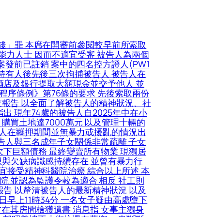
合夥人成立 其後母親於2013年透過收購其他合夥人的股份增至持股70% 再由被告人接手其股份並管理該公司 被告人並無參與金梅園林及錦新源的業務 對此兩間公司認知不多 亦不知母親的身分或職位 對母親的商界朋友亦不熟悉 但母親曾告知被告人 2013年至2018年間她自金梅園林每年獲得數百萬元收入；錦新源於2000年已成立 她於2016年曾從錦新源收取2,000萬元的現金分紅 由於擔心受內地調查 他不欲與母親過多聯繫 故無法就金梅園林及錦新源事宜提供文件證明 盤問及覆問時被告人才提及母親一直於醫院任職 起初擔任手術室護士 其後轉為文職, 裁判法院上訴案件2025年第251號 上訴人陳偉聰判案書 上訴人承認一項營辦賭場罪 被判處8星期監禁 上訴人承認的案情顯示 2024年12月12日2314時 警方派出警員喬裝賭客到案發單位進行臥底行動 該單位位於工業大廈內 面積約450平方呎 內有一張德州撲克桌及一張電動麻雀桌 當時在場者包括上訴人、同案的第二被告、八名男子及一名女子 上訴人向臥底警員打招呼 收取其2,000元標記鈔票 並兌換成面值2000元的籌碼 約於2315時 撲克遊戲開始 由第二被告擔任荷官 臥底警員與七名男子及一名女子為賭客 上訴人起初沒有參與該輪撲克遊戲 完成一輪撲克遊戲後 第二被告暫時離開案發地點 上訴人接替其成為荷官 撲克遊戲繼續進行 約15分鐘後 第二被告返回並再次接替荷官職務 上訴人則改為以賭客身分參與遊戲 期間 有兩名男子離開且未再返回 另有一名男子進入並參加遊戲 2024年12月13日0016時 臥底警員假裝要使用洗手間 並為持賭博授權令的警員開門突擊搜查 當時上訴人、第二被告、七名男子及一名女子正圍繞撲克桌 調查顯示 上訴人為案發地點負責人 負責管理場地、接待賭客及提供賭博籌碼兌換服務 上訴人於0020時被捕 求情 辯方求情時指上訴人現年27歲 大學畢業 家中有父母及外婆 是家中經濟支柱 他曾於統計處任職非公務員合約的員工 月入約21000元 判刑時則無業 辯方稱上訴人熱愛德州撲克 以月租9,000元租用案發單位 其中一個目的是作休閒場所 供同好進行德州撲克牌娛樂 並非以盈利為主要目的 辯方強調本案賭場規模不大、營運時間短 請求法庭考慮非監禁式刑罰, 區域法院刑事案件2025年第89號莊曉斌判刑理由書被告經審訊後被裁定一項猥褻侵犯另一人罪罪名成立 違反《刑事罪行條例》(第200章)第122(1)條 被告案發時18歲 現年20歲 案情摘要本案發生於2024年1月1日凌晨 被告與事主X 以及數名朋友 於證人控方第二證人住所內聚會、吃晚飯、飲酒及慶祝跨年 及後各人進入控方第二證人住所的睡房 睡房面積不大 環境擠迫 燈光昏暗 事主當時上身穿白色T恤及胸圍 下身只穿內褲 並以被子遮蓋下半身 案發可分為兩個階段 第一階段發生於房內仍有多人在場之時 被告先以手彈事主右腳腳趾 事主即時把腳縮回被內 並以言語表示「唔好搞我」 其後 被告再把手伸入被內 隔着內褲觸碰事主的陰部一下 事主即時捉住被告的手並把之揈開 再次以言語要求被告停止 第二階段發生於其他人離開房間及單位後 房內只餘事主與被告之時 事主在半睡半醒之間 感到有人隔着內褲觸碰其臀部 繼而有人揭開其內褲 其後 被告扯高事主的T恤及胸圍 令其乳頭外露 再以口吸啜其右邊乳頭約十多秒 被告又嘗試親吻事主嘴部 事主把頭轉開後 被告改為親吻其右頸 被告的個人背景及求情 被告於2005年10月16日在香港出生 現年20歲 案發時18歲 報告顯示 被告出生後曾返回福建生活及就讀 至2016年來港與父母同住 被告來自基層家庭 父親任職地盤工人 母親於2025年7月病逝 另有一名兄長居於內地 與被告甚少聯絡 被告小學階段表現尚可 升讀中學後學業及行為表現轉差 曾因打架及恐嚇同學而被記過 報告指出 被告性格較衝動 自制能力不足 被告其後入讀青年學院 於2024年7月完成商業職專文憑課程 並於案發後曾任職吊機操作員 月入約港幣25000元 本席接納被告案發前有一定良好品格及更生基礎, KOL女實習醫生被捕, 女被告吳為宜(30歲 報稱辦公室助理)被控於2026年1月11日於藍田啟田商場惠康超級市場偷竊22包貓糧、22罐貓糧及5包紙碟 總值778元 另被控於同日在觀塘警署搜查室管有一個煙彈載有0.62克液體內含尼古丁 辯方求情稱 被告一直參與流浪貓救助工作 並呈上香港愛護動物協會義工「貓婆」的求情信 指二人向來會在西營盤日夜輪班照顧流浪貓 被告亦會自資購買貓糧 信中提及 被告早前撿到一隻患嚴重腹膜炎的貓「肥妹」 雖收入只有1.4萬元 仍支付2萬元醫院訂金 涉案貓糧並非自用 其家中亦沒有飼養貓 而是因涉案貓糧含益生菌用作救助該貓, 醫管局今日最新宣布已即時解僱明愛醫院一名KOL女實習醫生 涉事的女實習醫生姓黎、洋名Angel 24歲本地女子 被揭涉及多次行為不當 包括違規用X光機為自己照膝頭 要求正在屯門醫院當值的醫生男友 跨區到她當時實習的律敦治醫院幫忙 擅用他人帳號登入臨床醫療系統 瀏覽屯門醫院的病人紀錄, 《2023全港拾荒者研究調查報告》推算 全港拾荒者人數介乎2791至3456人 每天回收量介乎138.17噸至159.25噸 調查顯示 整體拾荒者工作年期中位數已增至7年 每周工作中位數為7天 平均每日買賣增至2.64次 工作時數增至5.27小時, 年屆75歲的鄧婆婆 自2003年「沙士」起開始拾荒 每一晚 鄧婆婆拖着沉重的發泡膠箱和紙皮 游走太子及旺角一帶的路面穿梭 長年累月的勞損 導致她嚴重駝背 推車時幾乎整個人彎成90度 躬着身推車 幾乎連前方的路也看不清 鄧婆婆並非無親無故 可是年屆76歲丈夫亦已失去工作能力 3名兒子雖已出身 且各自成家 惟自顧不暇 難以給予家用 她直言「自己(3個兒子)都顧唔掂 會顧你？」兩老無依無靠 鄧婆婆只能自食其力 繼續在街頭苦幹 慨嘆「好淒涼 一生一世都好淒涼 如果唔淒涼 我幾十歲就唔做啦 」, 5月份的一個晚上 記者在觀塘與一名不願透露姓名的女士細說其拾荒之路 她當時身穿反光衣 忙於在瑞和街街市一帶執拾紙皮 她的手推車上滿載大大小小的紙箱、紙皮 收集堆疊好後 便彎身推車往附近祟仁圍的垃圾站整理 她憶述 廿幾卅年以來 已聽聞有3、4個拾荒者發生車禍 「畀車撞倒去咗醫院瞓咗覺啦‥‥‥有啲連車仔都畀人車爛 」但她直言「梗係路邊行啦 行人路行唔怕畀人鬧呀？」這位女士的拾荒的「年資」很淺 曾經做過酒店、多間酒樓樓面、但因社會運動及疫情 2019年起為了供養3名子女讀書 才外出四處回收紙皮 時至今日 即使其中有子女已順利畢業 並在知名會計師樓羅兵咸工作 她仍不能退下來 堅持為另一名正修讀護理系的幼女籌措學費和宿舍費 她直言「咁我要交學費啊 個個讀5年 唔使交學費咩？一年6萬 連埋宿舍要6萬元 唔使交學費 唔使食飯咩？」, 裁判法院上訴案件2025年第262號 上訴人龍臘梅判案書 上訴人作證時38歲 她與第一任前夫於2009年7月透過網絡聊天認識 同年9月到青島與他定居 並於2010年8月誕下兒子 她於2018年1月與前夫離婚 因前夫酗酒和動手 2023年2月至3月 上訴人透過微信搖一搖小程序認識證人陳偉倫(控方證人) 上訴人感到自己年紀不小 想盡快結婚生子 她與證人確認過希望以結婚為目的交往 他們透過微信短訊和微信語音發展關係 於2023年5月11日 上訴人於深圳與證人首次見面 由於上訴人覺得證人的外型很符合她的審美 於是第二天她問證人要不要與她結婚 而當時證人亦回答可以 於2023年6月12日 她與證人到貴州 目的是回去上訴人的家鄉結婚 翌日(6月13日)他們去登記結婚 因為上訴人想在鄉下多留一兩天 證人就乘車回廣州 因時間太晚 上訴人替證人安排了廣州的住宿 於6月14日 證人回港 於2023年6月15日 二人在深圳見面 並發生性關係 之後至同年9月 二人保持以微信聯絡 於2023年9月20日 上訴人去香港找證人 同年9月26至10月3日 上訴人來港 期間有與證人食飯並去酒店「開房」 之後兩個月 上訴人也有來港 2024年1月20日 上訴人在微信對證人說「親愛嘅老公 28號係我生日 －齊食飯」 二人繼而在1月30日食飯並拍照 因上訴人的父母一直追問何時辦婚禮 所以拍照發給父母讓他們安心 2024年2月 她才發現證人有賭博的問題 於2024年3月 她向證人提出離婚 但證人叫她自己想辦法 上訴人指2024年9月 她聘請律師辦理離婚 而2025年2月內地法院就離婚立案, 太古城母女命案