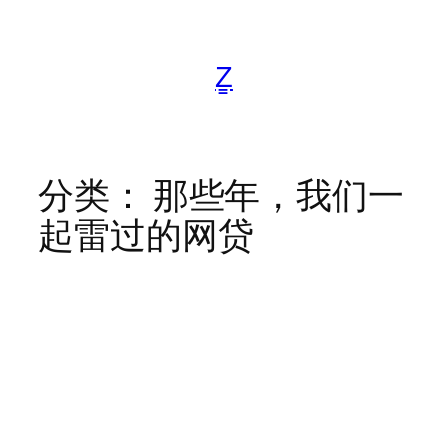
跳
至
内
Z̳
容
分类：
那些年，我们一
起雷过的网贷