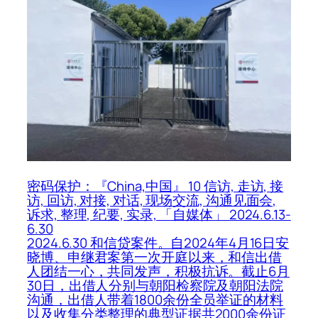
密码保护：『China,中国』 10 信访, 走访, 接
访, 回访, 对接, 对话, 现场交流, 沟通见面会,
诉求, 整理, 纪要, 实录, 「自媒体」 2024.6.13-
6.30
2024.6.30 和信贷案件。自2024年4月16日安
晓博、申继君案第一次开庭以来，和信出借
人团结一心，共同发声，积极抗诉。截止6月
30日，出借人分别与朝阳检察院及朝阳法院
沟通，出借人带着1800余份全员举证的材料
以及收集分类整理的典型证据共2000余份证