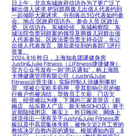
日上午，北京东城政府信访办为了更广泛了
解出借人述求,把冠群两拨儿出借人代表约到
一起倾听大家述求。分别各出3位代表如约参
会。地点:区政府信访办。参会人员:区政法
委、区信访办、东城经侦、东城检察院、东
城法院负责冠群案的领导及两拨儿冠群出借
人代表参加。区政法委负责主持会议，先让
出借人代表发言，随后牵扯到的各部门进行
答复。
2024.8.16 昨日，上海知名团课健身房
Justin&Julie Fitness（JJFitness捷捷健身）
官方公众号发布一则“闭店通知”，称上海凯
卡博健康管理有限公司（Justin&Julie
Fitness运营主体）实际控制人涉嫌刑事犯
罪，现被公安机关羁押，受其影响公司的银
行账户也被冻结，导致员工欠薪、门店欠
租，经营难以为继，下属的三家直营店（新
梅店、仙乐斯人广店、新天地SOHO店）将于
近期陆续闭店。事实上，昨日晚间，网络上
就流传出一张有关于Justin&Julie Fitness老
板以及中高层集体失联，被拖欠近2月工资的
教练决定自救内容的通知。根据通知内容，8