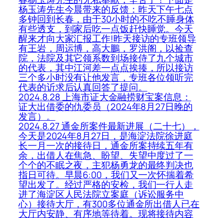
杨玉涛先生今晨带来的反馈：昨天下午七点
多钟回到长春，由于30小时的不吃不睡身体
有些透支，到家后吃一点饭赶快睡觉。今天
醒来才向大家汇报工作!昨天接访的专班领导
有王岩，周运博，高大鵬，罗洪阁，以捡查
院，法院及其它领系数到场接侍了九个城市
的代表，其中江河差一点点挨揍，所以接访
三个多小时没有让他发言，专班各位领听完
代表的䜣求后认真回答了提问。
2024.8.28 上海市证大金融捞财宝案信息：
证大出借委的仇委员（2024年8月27日晚的
发言）。
2024.8.27 通金所案件最新进展（二十七），
今天是2024年8月27日，是海淀法院徐进庭
长一月一次的接待日，通金所案持续五年有
余，出借人在焦急、盼望、失望中度过了一
个个的不眠之夜，主犯杨勇龙的最终判决也
指日可待。早晨6:00，我们又一次怀揣着希
望出发了。经过严格的安检，我们一行人走
进了海淀区人民法院立案庭（诉讼服务中
心）接待大厅，有300多位通金所出借人已在
大厅内安静、有序地等待着。现将接待内容