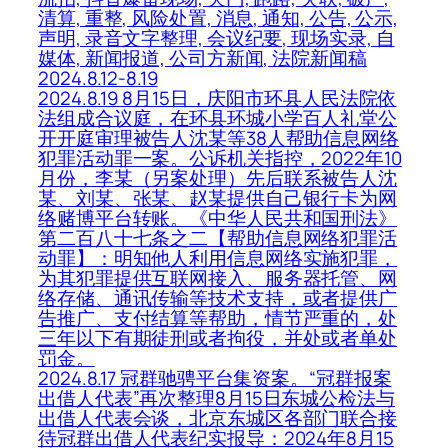
清算, 重整, 风险处置, 消息, 通知, 公告, 公示,
声明, 录音文字整理, 会议纪要, 现场实录, 自
媒体, 新闻报道, 公司方新闻, 法院新闻稿
2024.8.12-8.19
2024.8.19 8月15日，庆阳市环县人民法院依
法组成合议庭，在环县环城小学百人礼堂公
开开庭审理被告人沈某等38人帮助信息网络
犯罪活动罪一案。公诉机关指控，2022年10
月份，李某（另案处理）先后联系被告人沈
某、刘某、张某、赵某提供自己银行卡为网
络赌博平台转账。《中华人民共和国刑法》
第二百八十七条之二【帮助信息网络犯罪活
动罪】：明知他人利用信息网络实施犯罪，
为其犯罪提供互联网接入、服务器托管、网
络存储、通讯传输等技术支持，或者提供广
告推广、支付结算等帮助，情节严重的，处
三年以下有期徒刑或者拘役，并处或者单处
罚金。
2024.8.17 冠群驰骋平台集资案。“冠群报案
出借人代表”再次整理8月15日东城公检法与
出借人代表会谈，北京东城区各部门联合接
待冠群出借人代表纪实报导：2024年8月15