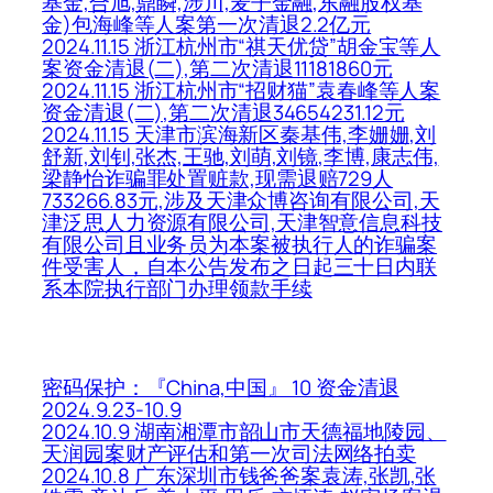
基金,合旭,鼎瞬,涉川,麦子金融,东融股权基
金)包海峰等人案第一次清退2.2亿元
2024.11.15 浙江杭州市“祺天优贷”胡金宝等人
案资金清退(二),第二次清退11181860元
2024.11.15 浙江杭州市“招财猫”袁春峰等人案
资金清退(二),第二次清退34654231.12元
2024.11.15 天津市滨海新区秦基伟,李姗姗,刘
舒新,刘钊,张杰,王驰,刘萌,刘镜,李博,康志伟,
梁静怡诈骗罪处置赃款,现需退赔729人
733266.83元,涉及天津众博咨询有限公司,天
津泛思人力资源有限公司,天津智意信息科技
有限公司且业务员为本案被执行人的诈骗案
件受害人，自本公告发布之日起三十日内联
系本院执行部门办理领款手续
密码保护：『China,中国』 10 资金清退
2024.9.23-10.9
2024.10.9 湖南湘潭市韶山市天德福地陵园、
天润园案财产评估和第一次司法网络拍卖
2024.10.8 广东深圳市钱爸爸案袁涛,张凯,张