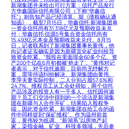
新湖集团并未给出可行方案；信托产品发行
方华鑫国际信托有限公司（下称“华鑫信
托”）则告知产品已经清算。据《债权确认通
知函》，截至7月15日，华鑫信托·新湖集团单
一资金信托尚有31.318亿元及预期收益未兑
付；华鑫信托·信源5号集合资金信托尚有
15.493亿元本金及预期收益未兑付。8月15
日，记者联系到了新湖集团董事长黄伟，他
向记者证实确实是因为新疆宜化矿业纠纷导
致资金吃紧。“我投在里面现金60多个亿、资
产200个亿在6月初都被‘抢走了’。”黄伟对记
者表示，对于信托逾期，目前尚无纾解方
案，需等待该纠纷解决。新湖集团由黄伟、
李萍夫妻实际控制，二人分别占股57.6%和
24.7%。维权员工从工会处得知，两个信托
产品涉及的投资人有一千多人。信托因何逾
期？员工们交涉中得到的一个说法是新湖集
团在新疆与人合作开矿，结果陷入股权争
端，因此资金吃紧。新湖集团在给工会的函
件中同样提到“保矿维权”。作为温州前首
富，黄伟较为低调。“新湖系”以房地产起
家，染指金融、矿业、科技多领域，先后参