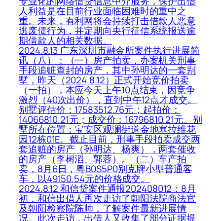
专业化的网络借贷信息中介服务，保护出借
人利益是在目前行业面临困难时的重中之
重。未来，有利网将会持续打击借款人恶意
逃废债行为，并定期向央行征信系统报送逾
期借款人的相关数据。
2024.8.13 广东深圳市融金所案件执行进展简
讯（八）：（一）房产拍卖，办案机关刑事
手段追赃查封的房产，其中孙明达的一套别
墅，昨天（2024.8.12）正式开始竞价拍卖
（一拍），本应今天上午10点结束，因竞争
激烈（40次出价），直到中午12点才成交。
别墅评估价：17583512.76元；起拍价：
14066810.21元；成交价：16796810.21元。别
墅所在位置：宝安区观澜街道金地塞拉维花
园12栋01E。截止目前，刑事手段拍卖成交两
套追赃的房产（孙明达、杨爽），两套催收
的房产（李树滔、郭蓉）。（二）车产拍
卖，8月6日，粤B0S5P0别克牌小型普通客
车，以49150.54元的价格成交。
2024.8.12 和信贷案件通报202408012：8月
初，和信出借人再次走访了朝阳法院商法官
及朝阳检察院陈帅，了解案件最新进展情
况。此次走访，出借人又收集了部分证据提