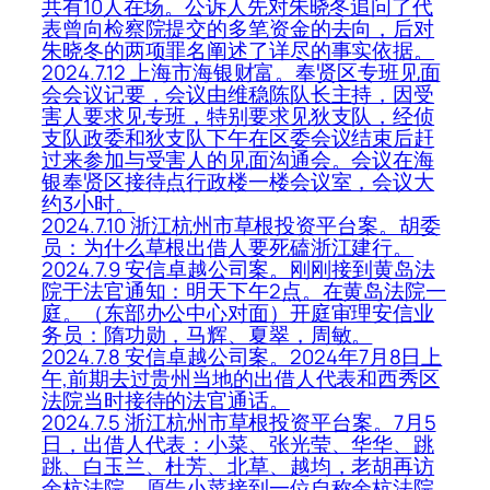
共有10人在场。公诉人先对朱晓冬追问了代
表曾向检察院提交的多笔资金的去向，后对
朱晓冬的两项罪名阐述了详尽的事实依据。
2024.7.12 上海市海银财富。奉贤区专班见面
会会议记要，会议由维稳陈队长主持，因受
害人要求见专班，特别要求见狄支队，经侦
支队政委和狄支队下午在区委会议结束后赶
过来参加与受害人的见面沟通会。会议在海
银奉贤区接待点行政楼一楼会议室，会议大
约3小时。
2024.7.10 浙江杭州市草根投资平台案。胡委
员：为什么草根出借人要死磕浙江建行。
2024.7.9 安信卓越公司案。刚刚接到黄岛法
院于法官通知：明天下午2点。在黄岛法院一
庭。（东部办公中心对面）开庭审理安信业
务员：隋功勋，马辉、夏翠，周敏。
2024.7.8 安信卓越公司案。2024年7月8日上
午,前期去过贵州当地的出借人代表和西秀区
法院当时接待的法官通话。
2024.7.5 浙江杭州市草根投资平台案。7月5
日，出借人代表：小菜、张光莹、华华、跳
跳、白玉兰、杜芳、北草、越均，老胡再访
余杭法院。原告小菜接到一位自称余杭法院