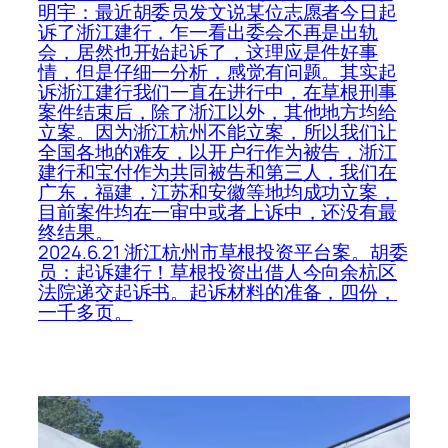
明宇：最近胡委员发文说某位志愿者今日起
诉了浙江建行，乍一看出委会不再是出轨
会，居然也开始起诉了，这理应是件好事
情，但是仔细一分析，感觉有问题。其实起
诉浙江建行我们一直在进行中，在草根刑事
案件结束后，除了浙江以外，其他地方均给
立案。因为浙江杭州不能立案，所以我们让
全国各地的难友，以开户行作为被告，浙江
建行和宝付作为共同被告和第三人，我们在
广东，福建，江苏和安徽等地均成功立案，
目前案件均在一审中或者上诉中，还没有最
终结果。
2024.6.21 浙江杭州市草根投资平台案。胡委
员：起诉建行！草根投资出借人今向余杭区
法院递交起诉书。起诉材料的准备，四份，
一千多页。