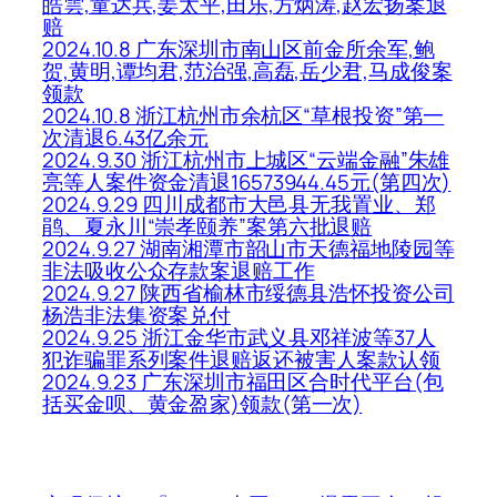
皓雲,童达兵,姜太平,田乐,方炳涛,赵宏扬案退
赔
2024.10.8 广东深圳市南山区前金所余军,鲍
贺,黄明,谭均君,范治强,高磊,岳少君,马成俊案
领款
2024.10.8 浙江杭州市余杭区“草根投资”第一
次清退6.43亿余元
2024.9.30 浙江杭州市上城区“云端金融”朱雄
亮等人案件资金清退16573944.45元(第四次)
2024.9.29 四川成都市大邑县无我置业、郑
鹃、夏永川“崇孝颐养”案第六批退赔
2024.9.27 湖南湘潭市韶山市天德福地陵园等
非法吸收公众存款案退赔工作
2024.9.27 陕西省榆林市绥德县浩怀投资公司
杨浩非法集资案兑付
2024.9.25 浙江金华市武义县邓祥波等37人
犯诈骗罪系列案件退赔返还被害人案款认领
2024.9.23 广东深圳市福田区合时代平台(包
括买金呗、黄金盈家)领款(第一次)