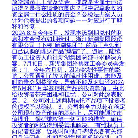
放贷端员工工资及奖金、提成是否属于违法
所得？是否在追缴范围内？冠中冠鼎吸收的
资金属于什么性质的资金？公检法办案人员
针对代表提出的各项问题一一对应进行了解
释和答复。
2024.8.15 今年6月，发现本该到期兑付的利
息和本金没有如期给付，浙江新湖集团股份
有限公司（下称“新湖集团”）的员工意识到
自己认购的理财产品“爆雷”了。随后，陆续
有员工投资人前往新湖集团总部寻求解决方
案。7月10日，新湖集团给集团工会委员会发
函：“1、今年六月初，因为突发性事件的影
响，公司遇到了较大的流动性困难，未能及
时向贵会划拨资金，导致不能及时归还2024
年6月和11月华鑫信托产品的投资款项，由此
给投资者带来困难和担忧，公司对此深表歉
意。2、公司对上述两期信托产品项下投资者
的债权予以确认。3、公司将全力以赴在稳定
公司现有资产价值的基础上，尽可能通过市
值提升、保矿维权等一切可能的措施，确保
投资者的利益得到妥善地解决。”有维权员工
向记者透露，近段时间他们持续跟各有关部
门反映问题，也和新湖集团有多轮交涉，但