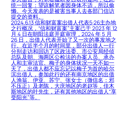
统一回复：望谅解笔者因身体不适，所以偷
懒。今天发表的是被害当事人去各部门信访
提交的资料。
2024.6.13 信和财富案出借人代表5·26主办地
之行概况，“信和财富案”主案己于 2023 年 12
月 4 日在朝阳法庭开庭审理，2024 年 5 月
26 日，出借人代表开始了又一次的事发地之
行。在近半个月的时间里，部分出借人一行
分别走访和回访了区政法委、市公安局经侦
总队及朝、海两区公检法的办案人员、承办
人和主审法官。梅子的身体状况一天不如一
天了，出借人都不应忘记以梅子为首的哈尔
滨出借人，参加此行的还有南京地区的出借
人渔翁、伊亚、苏宁、张女士（微信名：邪
不压正）及老陈，大庆地区的老赵等，佳木
斯地区的叶先生，还有其他地区的出借人“享
受阳光”等。