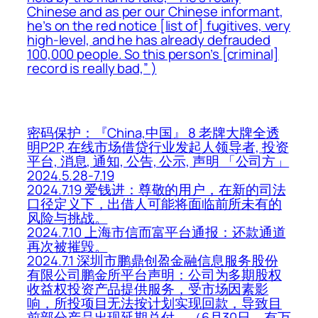
Chinese and as per our Chinese informant,
he’s on the red notice [list of] fugitives, very
high-level, and he has already defrauded
100,000 people. So this person’s [criminal]
record is really bad,” )
密码保护：『China,中国』 8 老牌大牌全透
明P2P, 在线市场借贷行业发起人领导者, 投资
平台, 消息, 通知, 公告, 公示, 声明 「公司方」
2024.5.28-7.19
2024.7.19 爱钱进：尊敬的用户，在新的司法
口径定义下，出借人可能将面临前所未有的
风险与挑战。
2024.7.10 上海市信而富平台通报：还款通道
再次被摧毁。
2024.7.1 深圳市鹏鼎创盈金融信息服务股份
有限公司鹏金所平台声明：公司为多期股权
收益权投资产品提供服务，受市场因素影
响，所投项目无法按计划实现回款，导致目
前部分产品出现延期兑付。（6月30日，有万