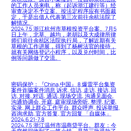
的工作人员来电，称（起诉浙江建行等）经
审查决定不予立案。按法定程序应有书面裁
定，于是出借人代表第三次前往余杭法院了
解情况。
2024.7.5 浙江杭州市草根投资平台案。7月5
日上午，北草、越均，老胡以及大成律所律
师们前往余杭区法院执行局，了解近期有关
草根的工作进展，得到了杨树法官的接待，
就有关网络登记小程序，以及兑付时间，比
例等问题做了交流。
密码保护：『China,中国』 8 爆雷平台集资
案件诈骗案件消息 诉求, 信访, 走访, 接访, 回
访, 对接, 对话, 通话, 现场交流, 沟通见面会,
沟通协调会, 开庭, 庭审现场旁听, 整理, 纪要,
实录, 网上群众工作平台, 群众呼声, 投诉举报,
咨询求助, 官方答复, 官方回复 「自媒体」
2024.6.21-7.8
2024.7.5 浙江温州市温商贷平台。群友：今