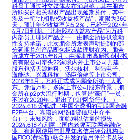
科员工通过社交媒体发布消息称，其在鹏金
所购买的相关理财产品出现延期兑付，其中
涉及一笔“北相股权收益权产品”，期限为360
天，预计年化收益率为5.2%，已经于2024年
4月7日到期。“北相股权收益权产品”为万科
内部员工理财产品之一，由鹏金所提供流动
性支持承诺，此次鹏金所发表声明提到的部
分延期兑付产品即包括该款理财在内。鹏金
所成立于2014年6月，由深圳市高新投创业投
资有限公司牵头22家境内外上市公司共建，
股东包括天源迪科、沃尔核材、科陆电子、
海能达、兴森科技、汤臣倍健等上市公司。
2016年8月，万科正式成为鹏金所第一大股
东。凭借万科、多家上市公司股东背景，鹏
金所在p2p大流行时期，也算是“豪门”一员，
不过在2020年，退出了P2P网贷行业。）
2024.6.18 爱钱进（中国全透明的互联网金融
P2P平台、靠谱的网络借贷信息中介平
台）：未知风险，面临难以估量的损失。
2024.6.18 有利网（国内老牌互联网金融企
业、有利网使用与世界知名信用评分机构美
国FICO(费埃哲)联合开发的信用评分卡及决