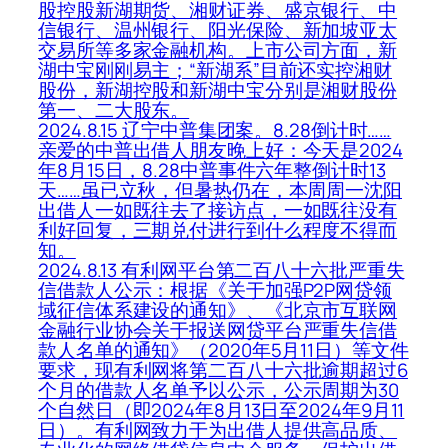
股控股新湖期货、湘财证券、盛京银行、中
信银行、温州银行、阳光保险、新加坡亚太
交易所等多家金融机构。上市公司方面，新
湖中宝刚刚易主；“新湖系”目前还实控湘财
股份，新湖控股和新湖中宝分别是湘财股份
第一、二大股东。
2024.8.15 辽宁中普集团案。8.28倒计时……
亲爱的中普出借人朋友晚上好：今天是2024
年8月15日，8.28中普事件六年整倒计时13
天……虽已立秋，但暑热仍在，本周周一沈阳
出借人一如既往去了接访点，一如既往没有
利好回复，三期兑付进行到什么程度不得而
知。
2024.8.13 有利网平台第二百八十六批严重失
信借款人公示：根据《关于加强P2P网贷领
域征信体系建设的通知》、《北京市互联网
金融行业协会关于报送网贷平台严重失信借
款人名单的通知》（2020年5月11日）等文件
要求，现有利网将第二百八十六批逾期超过6
个月的借款人名单予以公示，公示周期为30
个自然日（即2024年8月13日至2024年9月11
日）。有利网致力于为出借人提供高品质、