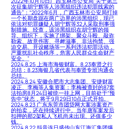
2022年10月10日广西玉林市公安局“关于第三
次征集胡宁辉等人涉黑组织违法犯罪线索的
通告”：“2022年6月，广西玉林市公安局打掉
一个长期盘踞在两广边界的涉黑组织，现已
依法对犯罪嫌疑人胡宁辉等32人采取刑事强
制措施。经查，该涉黑组织在胡宁辉的领
导、组织下，实施了绑架、聚众斗殴、敲诈
勒索、故意伤害、寻衅滋事、非法拘禁、强
迫交易、开设赌场等一系列违法犯罪活动，
严重扰乱社会秩序，危害人民群众生命财产
安全。”
2024.8.25 上海市海银财富。8.23奉贤之行
总结：8.23海银几省代表与奉贤专班沟通会
总结。
2024.8.24 安徽合肥市大志集团、安捷财富
凌正、李梅等人集资案：李梅被查封的87套
法拍房8月24日被统一挂上网，目前处于“预
告中”状态，将于9月29日10点正式开拍。
2024.8.23 广东东莞市团贷网大案涉案资产
的拍卖，还在持续进行中。当年唐军案发后
扣押的那2架私人飞机尚未出现、还值多少
钱。
2024.8.22 抖音连日盛传山东江海汇集团爆