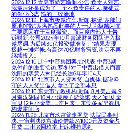
2024.12.12 青岛市尚艺瑜伽,公告,负责人刘艺:
我最后还是成为了一个不负责任的人,赌徒式
的创业心态,输的一败涂地
2024.12.12 上海市极越汽车,新闻,被曝“多部门
原地解散”,多名熟悉此事的人士认为极越闪崩
主要原因在于百度撤资。而百度内部人士告
诉财新,公司2024年10月曾派财务团队进入极
越尽调,为后续30亿投资做准备：“结果发现
极越一滩烂帐,有高达70亿财务窟窿,决定不再
继续投入。”
2024.12.10 辽宁中普集团案,雷代表,中普3期
兑付前的重要接访,寒冬!对于中普出借人而言
沈阳的寒意入骨已经长达6年零104天
2024.12.10 北京市人人贷网贷,自媒体,据说坚
守的人人贷出借人,拿回了全部本息
2024.12.10 东莞市早教机构,新闻,8月美吉姆,9
月秦汉胡同,10月小漾亲子游泳馆,天才宝贝,金
宝贝,12月小金婴……连月来，东莞多家早教机
构爆雷闭店
2024.11.25 北京市玖富普惠网贷,法院民事判
决,一审判决玖富清偿借款741000元及资金占
用费,二审驳回玖富上诉,维持原判​