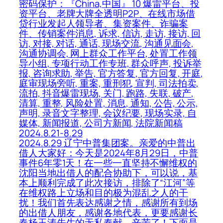
密码保护：『China,中国』 10 爆雷平台、投
资平台、老牌大牌全透明P2P、在线市场借
贷行业发起人领导者、集资案件、诈骗案
件、传销案件消息, 诉求, 信访, 走访, 接访, 回
访, 对接, 对话, 通话, 现场交流, 沟通见面会,
沟通协调会, 网上群众工作平台, 处置工作领
导小组, 专项行动工作专班, 群众呼声, 投诉举
报, 咨询求助, 举告, 官方答复, 官方回复, 开庭,
庭审现场旁听, 重案, 重刑犯, 宣判, 司法拍卖,
流拍, 抖音爆雷现场, 关门, 跑路, 失联, 破产,
清算, 重整, 风险处置, 消息, 通知, 公告, 公示,
声明, 录音文字整理, 会议纪要, 现场实录, 自
媒体, 新闻报道, 公司方新闻, 法院新闻稿
2024.8.21-8.29
2024.8.29 辽宁中普集团案。亲爱的中普出
借人大家好：今天是2024年8月29日，中普
事件6年零1天！在一些一直坚持不懈维权的
沈阳当地出借人的配合协助下，可以说，基
本上顺利完成了此次接访，排除了“江河”等
在维权路上立场和目的极为混乱之人的干
扰！我们首先表达感谢之情，感谢所有到场
的出借人朋友，感谢各地代表，更要感谢长
春杨玉涛先生的无私奉献，辛苦了！下面是