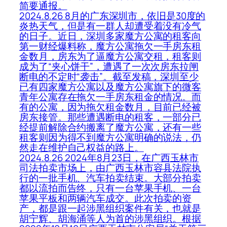
简要通报。
2024.8.26 8月的广东深圳市，依旧是30度的
炎热天气，但是有一群人却遭受着没有冷气
的日子。近日，深圳多家魔方公寓的租客向
第一财经爆料称，魔方公寓拖欠一手房东租
金数月，房东为了逼魔方公寓交租，租客则
成为了“夹心饼干”，遭遇了一次次房东拉闸
断电的不定时“袭击”。截至发稿，深圳至少
已有四家魔方公寓以及魔方公寓旗下的微客
青年公寓存在拖欠一手房东租金的情况。而
有的公寓，因为拖欠租金数月，目前已经被
房东接管。那些遭遇断电的租客，一部分已
经提前解除合约搬离了魔方公寓，还有一些
租客则因为得不到魔方公寓明确的说法，仍
然走在维护自己权益的路上。
2024.8.26 2024年8月23日，在广西玉林市
司法拍卖市场上，由广西玉林市容县法院执
行的一批手机、汽车拍卖结束。大部分拍卖
都以流拍而告终，只有一台苹果手机、一台
苹果平板和两辆汽车成交。此次拍卖的资
产，都是跟一起涉黑组织案件有关，也就是
胡宁辉、胡海涌等人为首的涉黑组织。根据