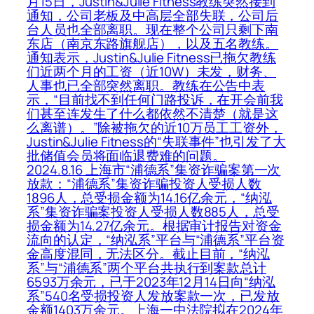
月15日，Justin&Julie Fitness教练突然接到
通知，公司老板及中高层全部失联，公司后
台人员也全部离职。现在整个公司只剩下南
东店（南京东路旗舰店），以及五名教练。
通知表示，Justin&Julie Fitness已拖欠教练
们近两个月的工资（近10W）未发，财务、
人事也已全部突然离职。教练在公告中表
示，“目前找不到任何门路投诉，在开会前我
们甚至连发生了什么都依然不清楚（就是这
么离谱）。”除被拖欠的近10万员工工资外，
Justin&Julie Fitness的“失联事件”也引发了大
批储值会员将面临退费难的问题。
2024.8.16 上海市“浦德系”集资诈骗案第一次
放款：“浦德系”集资诈骗投资人受损人数
1896人，总受损金额为14.16亿余元，“纳泓
系”集资诈骗案投资人受损人数885人，总受
损金额为14.27亿余元。根据审计报告对资金
流向的认定，“纳泓系”平台与“浦德系”平台资
金高度混同，无法区分。截止目前，“纳泓
系”与“浦德系”两个平台共执行到案款总计
6593万余元，已于2023年12月14日向“纳泓
系”540名受损投资人发放案款一次，已发放
金额1403万余元。上海一中法院拟在2024年