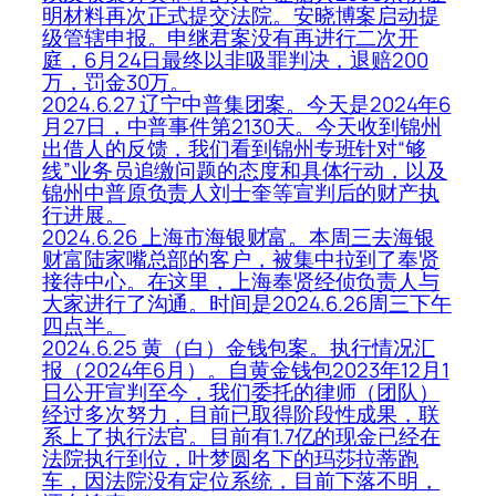
明材料再次正式提交法院。安晓博案启动提
级管辖申报。申继君案没有再进行二次开
庭，6月24日最终以非吸罪判决，退赔200
万，罚金30万。
2024.6.27 辽宁中普集团案。今天是2024年6
月27日，中普事件第2130天。今天收到锦州
出借人的反馈，我们看到锦州专班针对“够
线”业务员追缴问题的态度和具体行动，以及
锦州中普原负责人刘士奎等宣判后的财产执
行进展。
2024.6.26 上海市海银财富。本周三去海银
财富陆家嘴总部的客户，被集中拉到了奉贤
接待中心。在这里，上海奉贤经侦负责人与
大家进行了沟通。时间是2024.6.26周三下午
四点半。
2024.6.25 黄（白）金钱包案。执行情况汇
报（2024年6月）。自黄金钱包2023年12月1
日公开宣判至今，我们委托的律师（团队）
经过多次努力，目前已取得阶段性成果，联
系上了执行法官。目前有1.7亿的现金已经在
法院执行到位，叶梦圆名下的玛莎拉蒂跑
车，因法院没有定位系统，目前下落不明，