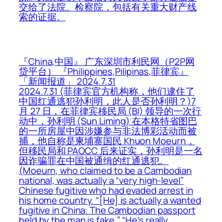
交给了法院、检察院，包括有关重大财产线
索的证据。
『China,中国』 广东深圳市利民网（P2P网
贷平台） 『Philippines,Pilipinas,菲律宾』
「新闻报道」 2024.7.31
2024.7.31 (菲律宾官方机构称，他们逮住了
中国红通逃犯孙利明，此人是否孙利明？)7
月 27 日，在菲律宾移民局 (BI) 领导的一次行
动中，孙利明 (Sun Liming) 在本格特省图巴
的一所房屋中因涉嫌参与非法博彩活动而被
捕，他自称是柬埔寨国民 Khuon Moeurn，
但移民局和 PAOCC 后来证实，孙利明是一名
因诈骗罪在中国被通缉的红通逃犯。
(Moeurn, who claimed to be a Cambodian
national, was actually a “very high-level”
Chinese fugitive who had evaded arrest in
his home country. “[He] is actually a wanted
fugitive in China. The Cambodian passport
held by the man is fake,” “He’s really