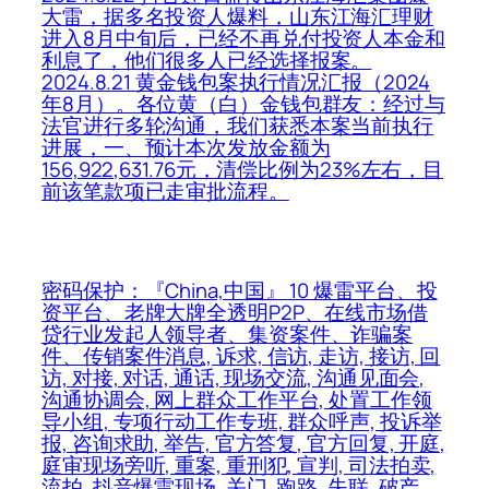
大雷，据多名投资人爆料，山东江海汇理财
进入8月中旬后，已经不再兑付投资人本金和
利息了，他们很多人已经选择报案。
2024.8.21 黄金钱包案执行情况汇报（2024
年8月）。各位黄（白）金钱包群友：经过与
法官进行多轮沟通，我们获悉本案当前执行
进展，一、预计本次发放金额为
156,922,631.76元，清偿比例为23%左右，目
前该笔款项已走审批流程。
密码保护：『China,中国』 10 爆雷平台、投
资平台、老牌大牌全透明P2P、在线市场借
贷行业发起人领导者、集资案件、诈骗案
件、传销案件消息, 诉求, 信访, 走访, 接访, 回
访, 对接, 对话, 通话, 现场交流, 沟通见面会,
沟通协调会, 网上群众工作平台, 处置工作领
导小组, 专项行动工作专班, 群众呼声, 投诉举
报, 咨询求助, 举告, 官方答复, 官方回复, 开庭,
庭审现场旁听, 重案, 重刑犯, 宣判, 司法拍卖,
流拍, 抖音爆雷现场, 关门, 跑路, 失联, 破产,