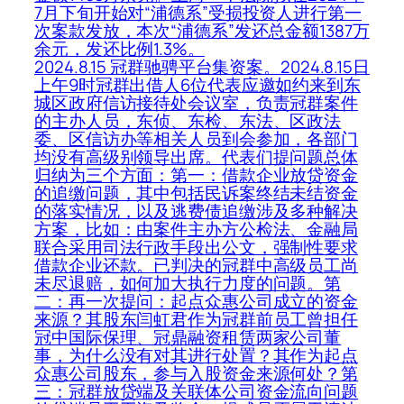
7月下旬开始对“浦德系”受损投资人进行第一
次案款发放，本次“浦德系”发还总金额1387万
余元，发还比例1.3%。
2024.8.15 冠群驰骋平台集资案。2024.8.15日
上午9时冠群出借人6位代表应邀如约来到东
城区政府信访接待处会议室，负责冠群案件
的主办人员，东侦、东检、东法、区政法
委、区信访办等相关人员到会参加，各部门
均没有高级别领导出席。代表们提问题总体
归纳为三个方面：第一：借款企业放贷资金
的追缴问题，其中包括民诉案终结未结资金
的落实情况，以及逃费债追缴涉及多种解决
方案，比如：由案件主办方公检法、金融局
联合采用司法行政手段出公文，强制性要求
借款企业还款。已判决的冠群中高级员工尚
未尽退赔，如何加大执行力度的问题。第
二：再一次提问：起点众惠公司成立的资金
来源？其股东闫虹君作为冠群前员工曾担任
冠中国际保理、冠鼎融资租赁两家公司董
事，为什么没有对其进行处置？其作为起点
众惠公司股东，参与入股资金来源何处？第
三：冠群放贷端及关联体公司资金流向问题