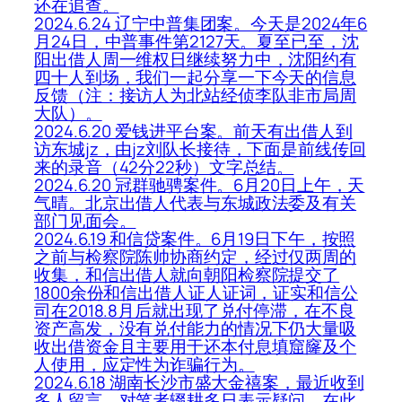
还在追查。
2024.6.24 辽宁中普集团案。今天是2024年6
月24日，中普事件第2127天。夏至已至，沈
阳出借人周一维权日继续努力中，沈阳约有
四十人到场，我们一起分享一下今天的信息
反馈（注：接访人为北站经侦李队非市局周
大队）。
2024.6.20 爱钱进平台案。前天有出借人到
访东城jz，由jz刘队长接待，下面是前线传回
来的录音（42分22秒）文字总结。
2024.6.20 冠群驰骋案件。6月20日上午，天
气晴。北京出借人代表与东城政法委及有关
部门见面会。
2024.6.19 和信贷案件。6月19日下午，按照
之前与检察院陈帅协商约定，经过仅两周的
收集，和信出借人就向朝阳检察院提交了
1800余份和信出借人证人证词，证实和信公
司在2018.8月后就出现了兑付停滞，在不良
资产高发，没有兑付能力的情况下仍大量吸
收出借资金且主要用于还本付息填窟窿及个
人使用，应定性为诈骗行为。
2024.6.18 湖南长沙市盛大金禧案，最近收到
多人留言，对笔者辍耕多日表示疑问，在此