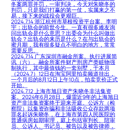
冬案两罪并罚，一审判决，今天对朱晓冬的
判罚，只是我们打赢的第一仗，实属来之不
易，接下来的战役会更艰巨。
2024.7.14 浙江杭州市草根投资平台案。李明
宇：出轨会的前世今生。一直有很多难友询
问出轨会是什么意思？出委会为什么叫做出
轨会？出轨会的来历是什么？在与出轨会的
蜜月期，我有很多疑点不明白的地方，常常
需要反思。
2024.7.14 广东深圳市融金所案。执行进展简
讯（六）。融金所案件财产刑房产类赃物强
制执行，其中最值钱的一套别墅，于本月
（2024.7）12日在淘宝阿里拍卖频道挂出，
一个月后的8月12日上午10点，拍卖竞价正式
开始。
2024.7.12 上海市旭日资产朱晓冬非法集资
案。2024年6月28日，爆雷近9年的上海旭日
资产非法集资案终于迎来开庭。公诉方（检
察院）以集资诈骗和非法吸收公众存款两项
罪名起诉朱晓冬，在上海市第四人民医院的
普通病房如期审理，庭上包括审判长、陪审
员、公诉人、书记员、被告以及被告律师，