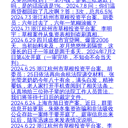
天突然间收到了一笔小钱，是第三批退款了
吗，是的话应该是1%。2024.7.8 问：你们温
商贷都回款了几次啊？答：3次，总共6.5%
2024.7.3 浙江杭州市草根投资平台案。胡委
员：六年过去了，六年一笔糊涂账？
2024.7.1 浙江杭州市草根投资平台案。李明
宇：草根案件从集资表相到盗刷真相。
2024.6.29 四川成都市宜贷网。爆雷2006
天。当初始料未及，岁月悠悠恍若隔世，这
漫长的日子一等就是两千多天。2024年7月2
日第4次开庭（一审完毕，不知会不会当天
判）。
2024.6.25 浙江杭州市草根投资平台案。胡
委员：25日依法再向余杭法院递交材料。张
光莹老奶奶今年八十有余，满头白发，精神
矍铄，老人家打开手机查阅到了相关法条，
认真地给三位孙子辈的法院工作人员普法。
我们将等待七日后的裁定文件。
2024.6.24 上海市旭日资产案。近日，群里
信息开始更新，朱晓冬集资诈骗和非法吸收
公众存款一案终于要开庭了。庭审信息出来
以后，陆军迅速出来发表情况说明。
2024.6.22 浙江杭州市草根投资平台案。李