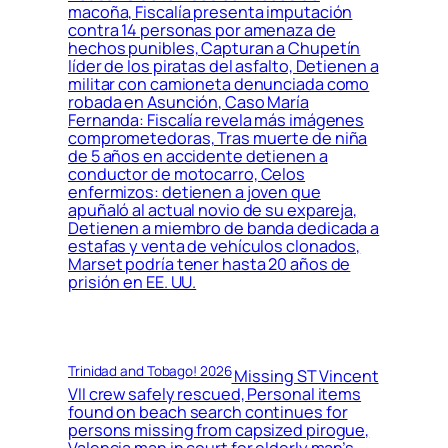
macoña, Fiscalía presenta imputación
contra 14 personas por amenaza de
hechos punibles, Capturan a Chupetín
líder de los piratas del asfalto, Detienen a
militar con camioneta denunciada como
robada en Asunción, Caso María
Fernanda: Fiscalía revela más imágenes
comprometedoras, Tras muerte de niña
de 5 años en accidente detienen a
conductor de motocarro, Celos
enfermizos: detienen a joven que
apuñaló al actual novio de su expareja,
Detienen a miembro de banda dedicada a
estafas y venta de vehículos clonados,
Marset podría tener hasta 20 años de
prisión en EE. UU.
Trinidad and Tobago! 2026
Missing ST Vincent
VII crew safely rescued, Personal items
found on beach search continues for
persons missing from capsized pirogue,
Valencia man in court for elderly man’s