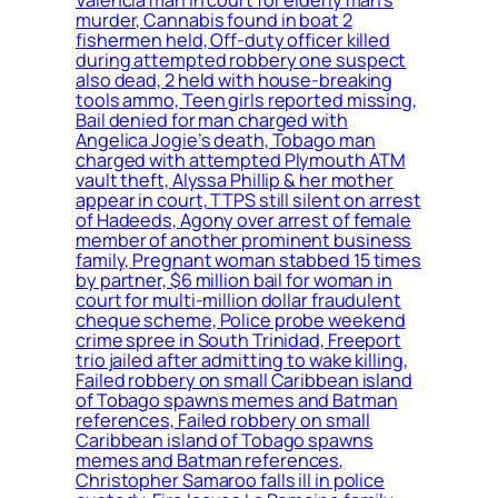
murder, Cannabis found in boat 2
fishermen held, Off-duty officer killed
during attempted robbery one suspect
also dead, 2 held with house-breaking
tools ammo, Teen girls reported missing,
Bail denied for man charged with
Angelica Jogie’s death, Tobago man
charged with attempted Plymouth ATM
vault theft, Alyssa Phillip & her mother
appear in court, TTPS still silent on arrest
of Hadeeds, Agony over arrest of female
member of another prominent business
family, Pregnant woman stabbed 15 times
by partner, $6 million bail for woman in
court for multi-million dollar fraudulent
cheque scheme, Police probe weekend
crime spree in South Trinidad, Freeport
trio jailed after admitting to wake killing,
Failed robbery on small Caribbean island
of Tobago spawns memes and Batman
references, Failed robbery on small
Caribbean island of Tobago spawns
memes and Batman references,
Christopher Samaroo falls ill in police