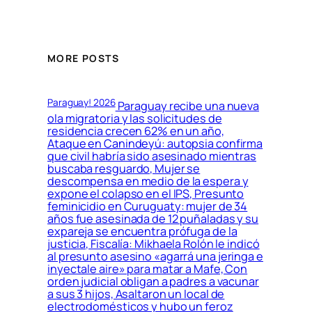
MORE POSTS
Paraguay! 2026
Paraguay recibe una nueva
ola migratoria y las solicitudes de
residencia crecen 62% en un año,
Ataque en Canindeyú: autopsia confirma
que civil habría sido asesinado mientras
buscaba resguardo, Mujer se
descompensa en medio de la espera y
expone el colapso en el IPS, Presunto
feminicidio en Curuguaty: mujer de 34
años fue asesinada de 12 puñaladas y su
expareja se encuentra prófuga de la
justicia, Fiscalía: Mikhaela Rolón le indicó
al presunto asesino «agarrá una jeringa e
inyectale aire» para matar a Mafe, Con
orden judicial obligan a padres a vacunar
a sus 3 hijos, Asaltaron un local de
electrodomésticos y hubo un feroz