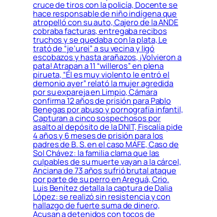
cruce de tiros con la policía, Docente se
hace responsable de niño indígena que
atropelló con su auto, Cajero de la ANDE
cobraba facturas, entregaba recibos
truchos y se quedaba con la plata, Le
trató de “je’urei” a su vecina y ligó
escobazos y hasta arañazos, ¡Volvieron a
pata! Atrapan a 11 “willeros” en plena
pirueta, “Él es muy violento le entró el
demonio ayer” relató la mujer agredida
por su expareja en Limpio, Cámara
confirma 12 años de prisión para Pablo
Benegas por abuso y pornografía infantil,
Capturan a cinco sospechosos por
asalto al depósito de la DNIT, Fiscalía pide
4 años y 6 meses de prisión para los
padres de B. S. en el caso MAFE, Caso de
Sol Chávez: la familia clama que las
culpables de su muerte vayan a la cárcel,
Anciana de 73 años sufrió brutal ataque
por parte de su perro en Areguá, Crio.
Luis Benítez detalla la captura de Dalia
López: se realizó sin resistencia y con
hallazgo de fuerte suma de dinero,
Acusan a detenidos con tocos de