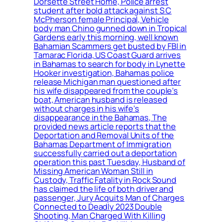
Dorsette Street Home, Police arrest
student after bold attack against S C
McPherson female Principal, Vehicle
body man Chino gunned down in Tropical
Gardens early this morning, well known
Bahamian Scammers get busted by FBI in
Tamarac Florida, US Coast Guard arrives
in Bahamas to search for body in Lynette
Hooker investigation, Bahamas police
release Michigan man questioned after
his wife disappeared from the couple’s
boat, American husband is released
without charges in his wife’s
disappearance in the Bahamas, The
provided news article reports that the
Deportation and Removal Units of the
Bahamas Department of Immigration
successfully carried out a deportation
operation this past Tuesday, Husband of
Missing American Woman Still in
Custody, Traffic Fatality in Rock Sound
has claimed the life of both driver and
passenger, Jury Acquits Man of Charges
Connected to Deadly 2023 Double
Shooting, Man Charged With Killing