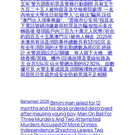
五年 警方調查犯罪及警務行動期間 共有五千
九百二十五人被拘留及送交檢察院處理, 一名
內地女大學生日前疑墮入“公檢法”騙局 誤信
“澳門出入境事務廳”、“雲南市公安局”指其名
下電話號碼涉嫌參與犯罪及詐騙 按指示多次
轉賬後 發現賬戶內三百九十萬元人民幣(折合
約四百五十五萬澳門元)被他人轉走, 2025年
本澳所有涉及消防事件總數共有53190宗 去
年全年消防局的火警出勤總數為850宗 經統
計 火警原因以忘記關爐、有人留下火種、燃
燒香燭/冥鏹、機件/設備故障及電線短路為
主 合共534宗 佔火警總出勤的62.82%。由數
據可見 火警主要成因及須開喉撲救的個案 多
與居民日常疏忽或安全防範意識不足相關
Bahamas! 2026
Bimini man jailed for 12
months and his dogs ordered destroyed
after mauling young boy, Man On Bail For
Three Murders And Two Attempted
Murders Accused Of More Crimes,
Independence Shooting Leaves Two