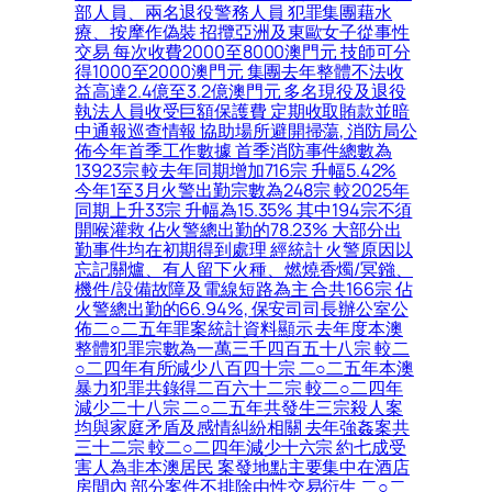
部人員、兩名退役警務人員 犯罪集團藉水
療、按摩作偽裝 招攬亞洲及東歐女子從事性
交易 每次收費2000至8000澳門元 技師可分
得1000至2000澳門元 集團去年整體不法收
益高達2.4億至3.2億澳門元 多名現役及退役
執法人員收受巨額保護費 定期收取賄款並暗
中通報巡查情報 協助場所避開掃蕩, 消防局公
佈今年首季工作數據 首季消防事件總數為
13923宗 較去年同期增加716宗 升幅5.42%
今年1至3月火警出勤宗數為248宗 較2025年
同期上升33宗 升幅為15.35% 其中194宗不須
開喉灌救 佔火警總出勤的78.23% 大部分出
勤事件均在初期得到處理 經統計 火警原因以
忘記關爐、有人留下火種、燃燒香燭/冥鏹、
機件/設備故障及電線短路為主 合共166宗 佔
火警總出勤的66.94%, 保安司司長辦公室公
佈二○二五年罪案統計資料顯示 去年度本澳
整體犯罪宗數為一萬三千四百五十八宗 較二
○二四年有所減少八百四十宗 二○二五年本澳
暴力犯罪共錄得二百六十二宗 較二○二四年
減少二十八宗 二○二五年共發生三宗殺人案
均與家庭矛盾及感情糾紛相關 去年強姦案共
三十二宗 較二○二四年減少十六宗 約七成受
害人為非本澳居民 案發地點主要集中在酒店
房間內 部分案件不排除由性交易衍生 二○二