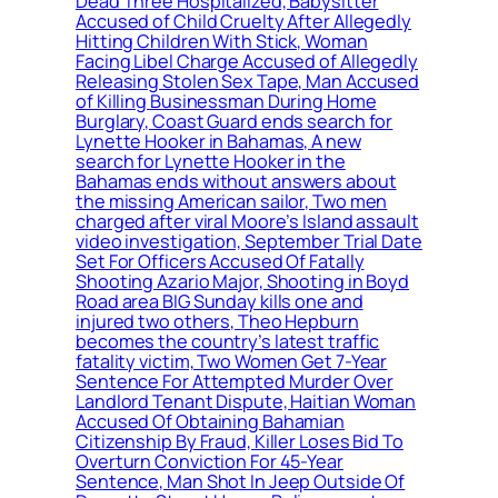
Dead Three Hospitalized, Babysitter
Accused of Child Cruelty After Allegedly
Hitting Children With Stick, Woman
Facing Libel Charge Accused of Allegedly
Releasing Stolen Sex Tape, Man Accused
of Killing Businessman During Home
Burglary, Coast Guard ends search for
Lynette Hooker in Bahamas, A new
search for Lynette Hooker in the
Bahamas ends without answers about
the missing American sailor, Two men
charged after viral Moore’s Island assault
video investigation, September Trial Date
Set For Officers Accused Of Fatally
Shooting Azario Major, Shooting in Boyd
Road area BIG Sunday kills one and
injured two others, Theo Hepburn
becomes the country’s latest traffic
fatality victim, Two Women Get 7-Year
Sentence For Attempted Murder Over
Landlord Tenant Dispute, Haitian Woman
Accused Of Obtaining Bahamian
Citizenship By Fraud, Killer Loses Bid To
Overturn Conviction For 45-Year
Sentence, Man Shot In Jeep Outside Of