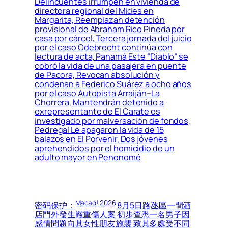
Delincuentes irrumpen en vivienda de
directora regional del Mides en
Margarita, Reemplazan detención
provisional de Abraham Rico Pineda por
casa por cárcel, Tercera jornada del juicio
por el caso Odebrecht continúa con
lectura de acta, Panamá Este ”Diablo” se
cobró la vida de una pasajera en puente
de Pacora, Revocan absolución y
condenan a Federico Suárez a ocho años
por el caso Autopista Arraiján–La
Chorrera, Mantendrán detenido a
exrepresentante de El Carate es
investigado por malversación de fondos,
Pedregal Le apagaron la vida de 15
balazos en El Porvenir, Dos jóvenes
aprehendidos por el homicidio de un
adulto mayor en Penonomé
Macao! 2026
密码保护：
8月5日路氹區一間酒
店門外發生嚴重傷人案 初步查悉一名男子因
感情問題向其女性朋友施襲 致其多處受不同