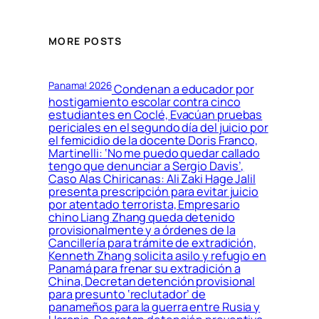
MORE POSTS
Panama! 2026
Condenan a educador por
hostigamiento escolar contra cinco
estudiantes en Coclé, Evacúan pruebas
periciales en el segundo día del juicio por
el femicidio de la docente Doris Franco,
Martinelli: ‘No me puedo quedar callado
tengo que denunciar a Sergio Davis’,
Caso Alas Chiricanas: Ali Zaki Hage Jalil
presenta prescripción para evitar juicio
por atentado terrorista, Empresario
chino Liang Zhang queda detenido
provisionalmente y a órdenes de la
Cancillería para trámite de extradición,
Kenneth Zhang solicita asilo y refugio en
Panamá para frenar su extradición a
China, Decretan detención provisional
para presunto ‘reclutador’ de
panameños para la guerra entre Rusia y