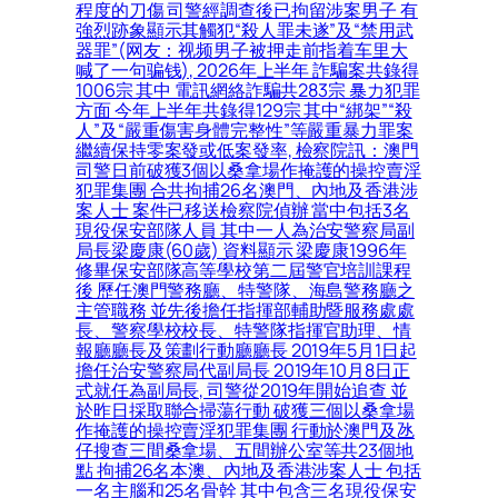
程度的刀傷 司警經調查後已拘留涉案男子 有
強烈跡象顯示其觸犯“殺人罪未遂”及“禁用武
器罪”(网友：视频男子被押走前指着车里大
喊了一句骗钱), 2026年上半年 詐騙案共錄得
1006宗 其中 電訊網絡詐騙共283宗 暴力犯罪
方面 今年上半年共錄得129宗 其中“綁架”“殺
人”及“嚴重傷害身體完整性”等嚴重暴力罪案
繼續保持零案發或低案發率, 檢察院訊：澳門
司警日前破獲3個以桑拿場作掩護的操控賣淫
犯罪集團 合共拘捕26名澳門、內地及香港涉
案人士 案件已移送檢察院偵辦 當中包括3名
現役保安部隊人員 其中一人為治安警察局副
局長梁慶康(60歲) 資料顯示 梁慶康1996年
修畢保安部隊高等學校第二屆警官培訓課程
後 歷任澳門警務廳、特警隊、海島警務廳之
主管職務 並先後擔任指揮部輔助暨服務處處
長、警察學校校長、特警隊指揮官助理、情
報廳廳長及策劃行動廳廳長 2019年5月1日起
擔任治安警察局代副局長 2019年10月8日正
式就任為副局長, 司警從2019年開始追查 並
於昨日採取聯合掃蕩行動 破獲三個以桑拿場
作掩護的操控賣淫犯罪集團 行動於澳門及氹
仔搜查三間桑拿場、五間辦公室等共23個地
點 拘捕26名本澳、內地及香港涉案人士 包括
一名主腦和25名骨幹 其中包含三名現役保安