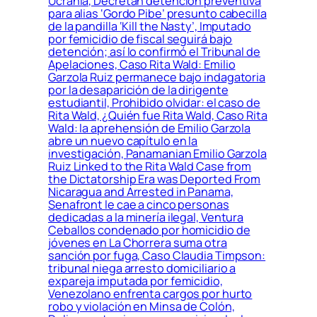
Ucrania, Decretan detención preventiva
para alias ‘Gordo Pibe’ presunto cabecilla
de la pandilla ‘Kill the Nasty’, Imputado
por femicidio de fiscal seguirá bajo
detención; así lo confirmó el Tribunal de
Apelaciones, Caso Rita Wald: Emilio
Garzola Ruiz permanece bajo indagatoria
por la desaparición de la dirigente
estudiantil, Prohibido olvidar: el caso de
Rita Wald, ¿Quién fue Rita Wald, Caso Rita
Wald: la aprehensión de Emilio Garzola
abre un nuevo capítulo en la
investigación, Panamanian Emilio Garzola
Ruiz Linked to the Rita Wald Case from
the Dictatorship Era was Deported From
Nicaragua and Arrested in Panama,
Senafront le cae a cinco personas
dedicadas a la minería ilegal, Ventura
Ceballos condenado por homicidio de
jóvenes en La Chorrera suma otra
sanción por fuga, Caso Claudia Timpson:
tribunal niega arresto domiciliario a
expareja imputada por femicidio,
Venezolano enfrenta cargos por hurto
robo y violación en Minsa de Colón,