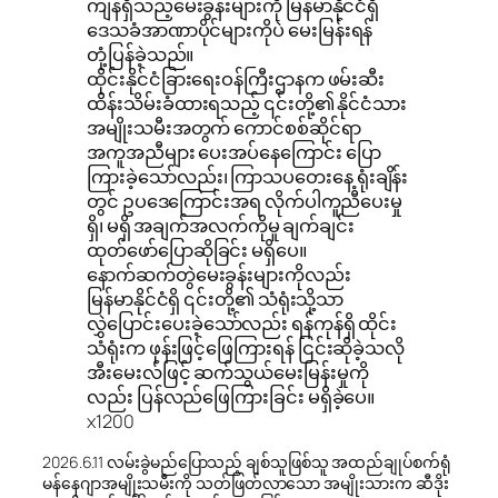
ကျန်ရှိသည့်မေးခွန်းများကို မြန်မာနိုင်ငံရှိ
ဒေသခံအာဏာပိုင်များကိုပဲ မေးမြန်းရန်
တုံ့ပြန်ခဲ့သည်။
ထိုင်းနိုင်ငံခြားရေးဝန်ကြီးဌာနက ဖမ်းဆီး
ထိန်းသိမ်းခံထားရသည့် ၎င်းတို့၏ နိုင်ငံသား
အမျိုးသမီးအတွက် ကောင်စစ်ဆိုင်ရာ
အကူအညီများ ပေးအပ်နေကြောင်း ပြော
ကြားခဲ့သော်လည်း၊ ကြာသပတေးနေ့ ရုံးချိန်း
တွင် ဥပဒေကြောင်းအရ လိုက်ပါကူညီပေးမှု
ရှိ၊ မရှိ အချက်အလက်ကိုမူ ချက်ချင်း
ထုတ်ဖော်ပြောဆိုခြင်း မရှိပေ။
နောက်ဆက်တွဲမေးခွန်းများကိုလည်း
မြန်မာနိုင်ငံရှိ ၎င်းတို့၏ သံရုံးသို့သာ
လွှဲပြောင်းပေးခဲ့သော်လည်း ရန်ကုန်ရှိ ထိုင်း
သံရုံးက ဖုန်းဖြင့်ဖြေကြားရန် ငြင်းဆိုခဲ့သလို
အီးမေးလ်ဖြင့် ဆက်သွယ်မေးမြန်းမှုကို
လည်း ပြန်လည်ဖြေကြားခြင်း မရှိခဲ့ပေ။
x1200
2026.6.11 လမ်းခွဲမည်ပြောသည့် ချစ်သူဖြစ်သူ အထည်ချုပ်စက်ရုံ
မန်နေဂျာအမျိုးသမီးကို သတ်ဖြတ်လာသော အမျိုးသားက ဆီဒိုး