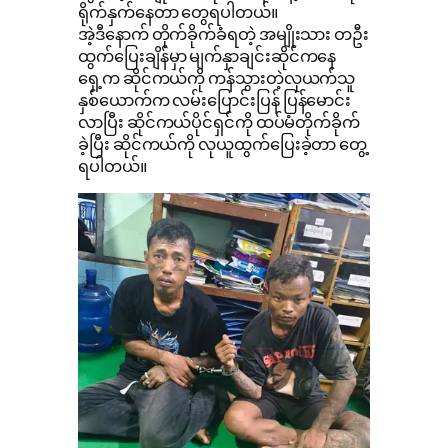
ရိုက်နှက်နေတာ တွေရပါတယ်။
အဲ့ဒီနောက် တိုက်ခိုက်ခံရတဲ့ အမျိုးသား တဦး
ထွက်ပြေးချိန်မှာ မျက်နှာချင်းဆိုင်ကနေ
ရှေ့က ဆိုင်ကယ်ကို ကန်သွားတဲ့လုယက်သူ
နှစ်ယောက်က လမ်းပြောင်းပြန် ပြန်မောင်း
လာပြီး ဆိုင်ကယ်ပိုင်ရှင်ကို ထပ်မံတိုက်ခိုက်
ခဲ့ပြီး ဆိုင်ကယ်ကို လုယူထွက်ပြေးခဲ့တာ တွေ့
ရပါတယ်။