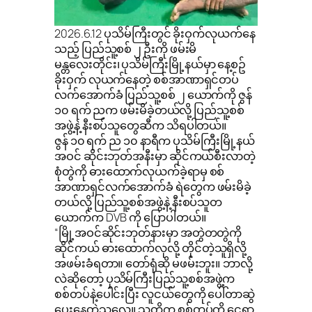
2026.6.12 ပုသိမ်ကြီးတွင် ခိုးဝှက်လုယက်နေ
သည့် ပြည်သူ့စစ် ၂ ဦးကို ဖမ်းမိ
မန္တလေးတိုင်း၊ ပုသိမ်ကြီးမြို့နယ်မှာ နေ့စဥ်
ခိုးဝှက် လုယက်နေတဲ့ စစ်အာဏာရှင်တပ်
လက်အောက်ခံ ပြည်သူ့စစ် ၂ ယောက်ကို ဇွန်
၁၀ ရက် ညက ဖမ်းမိခဲ့တယ်လို့ ပြည်သူ့စစ်
အဖွဲ့နဲ့ နီးစပ်သူတွေဆီက သိရပါတယ်။
ဇွန် ၁၀ ရက် ည ၁၀ နာရီက ပုသိမ်ကြီးမြို့နယ်
အဝင် ဆိုင်းဘုတ်အနီးမှာ ဆိုင်ကယ်စီးလာတဲ့
စုံတွဲကို ဓားထောက်လုယက်ခဲ့ရာမှ စစ်
အာဏာရှင်လက်အောက်ခံ ရဲတွေက ဖမ်းမိခဲ့
တယ်လို့ ပြည်သူ့စစ်အဖွဲ့နဲ့ နီးစပ်သူတ
ယောက်က DVB ကို ပြောပါတယ်။
“မြို့အဝင်ဆိုင်းဘုတ်နားမှာ အတွဲတတွဲကို
ဆိုင်ကယ် ဓားထောက်လုလို့ တိုင်တဲ့သူရှိလို့
အဖမ်းခံရတာ။ တော်ရုံဆို မဖမ်းဘူး။ ဘာလို့
လဲဆိုတော့ ပုသိမ်ကြီးပြည်သူ့စစ်အဖွဲ့က
စစ်တပ်နဲ့ပေါင်းပြီး လူငယ်တွေကို ပေါ်တာဆွဲ
ပေးနေတဲ့သူလေ။ သူတို့က စစ်တပ်ကို ငွေရှာ