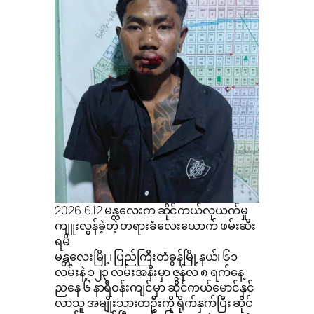
2026.6.12 မန္တလေးက ဆိုင်ကယ်လုယက်မှု
ကျူးလွန်ခဲ့တဲ့ တရားခံလေးယောက် ဖမ်းဆီး
ရမိ
မန္တလေးမြို့၊ ပြည်ကြီးတံခွန်မြို့နယ်၊ ၆၁
လမ်းနဲ့ ၁၂၃ လမ်းအနီးမှာ ဇွန်လ ၈ ရက်နေ့
ညနေ ၆ နာရီဝန်းကျင်မှာ ဆိုင်ကယ်မောင်နှင်
လာသူ အမျိုးသားတဦးကို ရိုက်နှက်ပြီး ဆိုင်