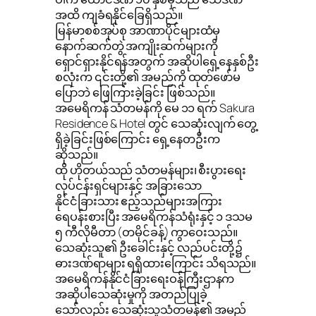
အထိ ကျခံရနိုင်ခြေရှိသည်။
မြန်မာစစ်အုပ်စု အာဏာပိုင်များထံမှ
နောက်ဆက်တွဲ အကျိုးဆက်များကို
ရှောင်ရှားနိုင်ရန်အတွက် အဆိုပါရှေ့နေနှစ်ဦး
စလုံးက ၎င်းတို့၏ အမည်ကို ထုတ်ဖော်မ
ပြောဘဲ ဖြေကြားခဲ့ခြင်း ဖြစ်သည်။
အမေရိကန် သံတမန်ကို မေ ၁၁ ရက် Sakura
Residence & Hotel တွင် သေဆုံးလျက် တွေ့
ရှိခဲ့ခြင်းဖြစ်ကြောင်း ရှေ့နေတဦးက
ဆိုသည်။
ထို ဟိုတယ်သည် သံတမန်များ၊ စီးပွားရေး
လုပ်ငန်းရှင်များနှင့် အခြားသော
နိုင်ငံခြားသား ဧည့်သည်များအကြား
ရေပန်းစားပြီး အမေရိကန်သံရုံးနှင့် ၁ ဒသမ
၅ ကီလိုမီတာ (တမိုင်ခန့်) ကွာဝေးသည်။
သေဆုံးသူ၏ ဦးခေါင်းနှင့် လည်ပင်းတို့၌
ဓားဒဏ်ရာများ ရရှိထားကြောင်း သိရသည်။
အမေရိကန်နိုင်ငံခြားရေးဝန်ကြီးဌာနက
အဆိုပါသေဆုံးမှုကို အတည်ပြုခဲ့
သော်လည်း သေဆုံးသူသံတမန်၏ အမည်