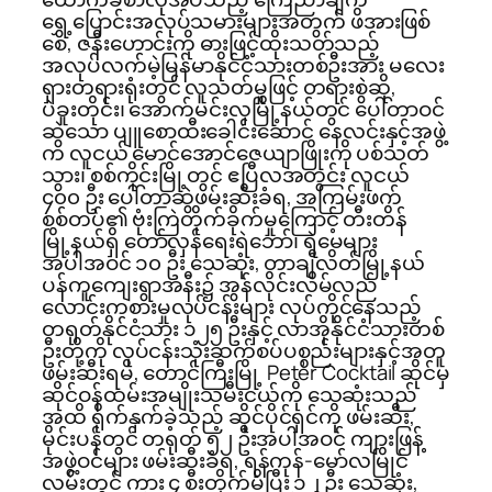
ရွှေ့ပြောင်းအလုပ်သမားများအတွက် ဖိအားဖြစ်
စေ, ဇနီးဟောင်းကို ဓားဖြင့်ထိုးသတ်သည့်
အလုပ်လက်မဲ့မြန်မာနိုင်ငံသားတစ်ဦးအား မလေး
ရှားတရားရုံးတွင် လူသတ်မှုဖြင့် တရားစွဲဆို,
ပဲခူးတိုင်း၊ အောက်မင်းလှမြို့နယ်တွင် ပေါ်တာဝင်
ဆွဲသော ပျူစောထီးခေါင်းဆောင် နေလင်းနှင့်အဖွဲ့
က လူငယ် မောင်အောင်ဇေယျာဖြိုးကို ပစ်သတ်
သွား၊ စစ်ကိုင်းမြို့တွင် ဧပြီလအတွင်း လူငယ်
၄၀၀ ဦး ပေါ်တာဆွဲဖမ်းဆီးခံရ, အကြမ်းဖက်
စစ်တပ်၏ ဗုံးကြဲတိုက်ခိုက်မှုကြောင့် တီးတိန်
မြို့နယ်ရှိ တော်လှန်ရေးရဲဘော်၊ ရဲမေများ
အပါအဝင် ၁၀ ဦး သေဆုံး, တာချီလိတ်မြို့နယ်
ပန်ကူကျေးရွာအနီး၌ အွန်လိုင်းလိမ်လည်
လောင်းကစားမှုလုပ်ငန်းများ လုပ်ကိုင်နေသည့်
တရုတ်နိုင်ငံသား ၁၂၅ ဦးနှင့် လာအိုနိုင်ငံသားတစ်
ဦးတို့ကို လုပ်ငန်းသုံးဆက်စပ်ပစ္စည်းများနှင့်အတူ
ဖမ်းဆီးရမိ, တောင်ကြီးမြို့ Peter Cocktail ဆိုင်မှ
ဆိုင်ဝန်ထမ်းအမျိုးသမီးငယ်ကို သေဆုံးသည်
အထိ ရိုက်နှက်ခဲ့သည့် ဆိုင်ပိုင်ရှင်ကို ဖမ်းဆီး,
မိုင်းပန်တွင် တရုတ် ၅၂ ဦးအပါအဝင် ကျားဖြန့်
အဖွဲ့ဝင်များ ဖမ်းဆီးခံရ, ရန်ကုန်-မော်လမြိုင်
လမ်းတွင် ကား ၄ စီးတိုက်မိပြီး ၁၂ ဦး သေဆုံး,