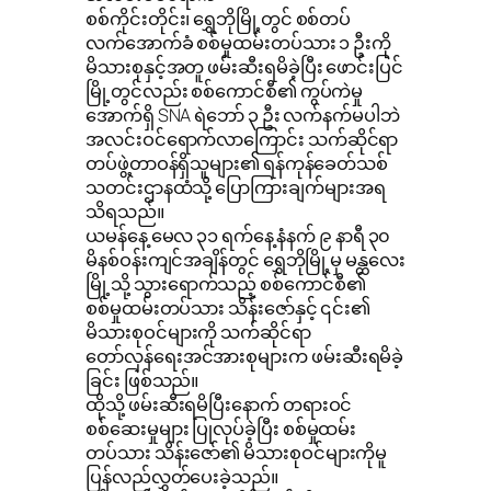
စစ်ကိုင်းတိုင်း၊ ရွှေဘိုမြို့တွင် စစ်တပ်
လက်အောက်ခံ စစ်မှုထမ်းတပ်သား ၁ ဦးကို
မိသားစုနှင့်အတူ ဖမ်းဆီးရမိခဲ့ပြီး ဖောင်းပြင်
မြို့တွင်လည်း စစ်ကောင်စီ၏ ကွပ်ကဲမှု
အောက်ရှိ SNA ရဲဘော် ၃ ဦး လက်နက်မပါဘဲ
အလင်းဝင်ရောက်လာကြောင်း သက်ဆိုင်ရာ
တပ်ဖွဲ့တာဝန်ရှိသူများ၏ ရန်ကုန်ခေတ်သစ်
သတင်းဌာနထံသို့ ပြောကြားချက်များအရ
သိရသည်။
ယမန်နေ့ မေလ ၃၁ ရက်နေ့ နံနက် ၉ နာရီ ၃၀
မိနစ်ဝန်းကျင်အချိန်တွင် ရွှေဘိုမြို့မှ မန္တလေး
မြို့သို့ သွားရောက်သည့် စစ်ကောင်စီ၏
စစ်မှုထမ်းတပ်သား သိန်းဇော်နှင့် ၎င်း၏
မိသားစုဝင်များကို သက်ဆိုင်ရာ
တော်လှန်ရေးအင်အားစုများက ဖမ်းဆီးရမိခဲ့
ခြင်း ဖြစ်သည်။
ထိုသို့ ဖမ်းဆီးရမိပြီးနောက် တရားဝင်
စစ်ဆေးမှုများ ပြုလုပ်ခဲ့ပြီး စစ်မှုထမ်း
တပ်သား သိန်းဇော်၏ မိသားစုဝင်များကိုမူ
ပြန်လည်လွှတ်ပေးခဲ့သည်။