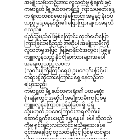
အမျိုးသမီးတဦးအား လူသတ်မှု စွဲချက်ဖြင့်
ကမာရွတ်မြို့နယ်တရာရုံး၌ ကြာသပတေးနေ့
က ရုံးထုတ်စစ်ဆေးခဲ့ကြောင်း အမှုနှင့် နီးစပ်
သည့် ရှေ့နေနှစ်ဦး၏ ပြောကြားချက်အရ သိ
ရသည်။
မည်သူမည်ဝါဖြစ်ကြောင်း ထုတ်ဖော်ပြော
ကြားခြင်းမရှိသည့် အဆိုပါ အမျိုးသမီးကို
လူသတ်မှုအပြင်၊ မြန်မာနိုင်ငံအတွင်း ပြစ်မှု
ကျူးလွန်သည့် နိုင်ငံခြားသားများအပေါ်
အရေးယူသည့် လဝက
(လူဝင်မှုကြီးကြပ်ရေး) ဥပဒေပုဒ်မဖြင့်ပါ
တရားစွဲဆိုထားကြောင်း ရှေ့နေတဦးက
ပြောသည်။
ကမာရွတ်မြို့နယ်တရားရုံး၏ ပထမဆုံး
ရုံးချိန်းတွင် အဆိုပါ အမျိုးသမီးက ပြစ်မှု
ကျူးလွန်ကြောင်း ဝန်ခံခြင်း ရှိ၊ မရှိ
သို့မဟုတ် ဥပဒေကြောင်းအရ လိုက်ပါ
ဆောင်ရွက်ပေးမည့် ရှေ့နေ ပါ၊ မပါ ဆိုသည်
ကိုမူ ရှင်းရှင်းလင်းလင်း မသိရသေးပေ။
၎င်းအနေဖြင့် လူသတ်မှုဖြင့် ပြစ်မှု ထင်ရှား
ပါက ထောင်ဒဏ် ၁၀ နှစ်မှသည် သေဒဏ်