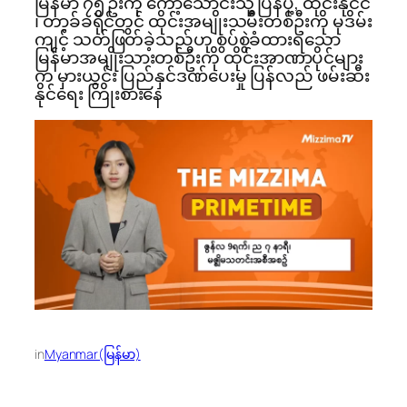
မြန်မာ ၇၅ ဦးကို ကော့သောင်းသို့ ပြန်ပို့, ထိုင်းနိုင်ငံ
၊ တာ့ခ်ခရိုင်တွင် ထိုင်းအမျိုးသမီးတစ်ဦးကို မုဒိမ်း
ကျင့် သတ်ဖြတ်ခဲ့သည်ဟု စွပ်စွဲခံထားရသော
မြန်မာအမျိုးသားတစ်ဦးကို ထိုင်းအာဏာပိုင်များ
က မှားယွင်း ပြည်နှင်ဒဏ်ပေးမှု ပြန်လည် ဖမ်းဆီး
နိုင်ရေး ကြိုးစားနေ
in
Myanmar(မြန်မာ)