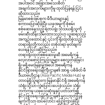
အပါအဝင် အခြားအသေးစိတ်
အချက်အလက်များကိုမူ ထုတ်ပြန်ရန် ငြင်း
ဆိုထားသည်။
မြန်မာစစ်အုပ်စုက မီဒီယာများနှင့်
စကားပြောဆိုခဲ့ပြီး ယခုအမှုကို စုံစမ်း
စစ်ဆေးနေသည့် ရဲတပ်ဖွဲ့၊ သံသယရှိသူကို
ဖမ်းဆီးထိန်းသိမ်းထားသည်ဟု ယူဆရသည့်
အကျဉ်းထောင်နှင့် ၎င်းကို ရုံးထုတ်ခဲ့သည့်
တရားရုံးတို့ကလည်း တစုံတရာ မှတ်ချက်
ပေးရန် ငြင်းဆိုကြသည်။
တရားရုံးထုတ်စစ်ဆေးမှုဆီ အမေရိကန်
လေ့လာစောင့်ကြည့်သူများ စေလွှတ်ခဲ့ခြင်း
ရှိ၊ မရှိ မေးမြန်းမှုအပေါ် အမေရိကန်
နိုင်ငံခြားရေးဝန်ကြီးဌာန၏ အာရှ-ပစိဖိတ် မီ
ဒီယာဗဟိုဌာန (Asia Pacific Media Hub) မှ
တာဝန်ရှိသူများက မြန်မာနိုင်ငံရှိ အမေရိကန်
သံရုံးသို့သာ လွှဲပြောင်းပေးခဲ့သည်။ သံရုံး
ဘက်ကမူ ယခုသေဆုံးမှုနှင့်ပတ်သက်၍
နိုင်ငံခြားရေးဝန်ကြီးဌာန၏ မူလ ထုတ်ပြန်
ချက်ကိုသာ ထပ်လောင်း ပြောကြားခဲ့ပြီး