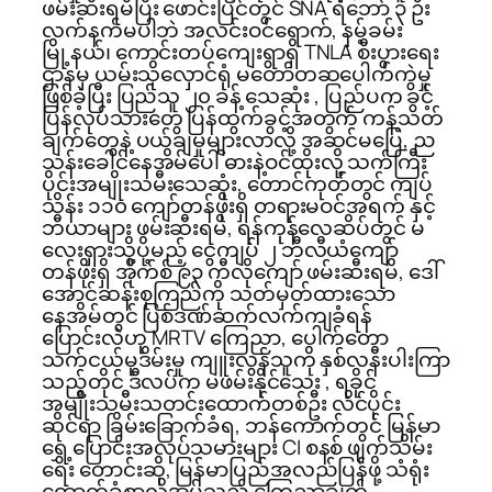
ဖမ်းဆီးရမိပြီး ဖောင်းပြင်တွင် SNA ရဲဘော် ၃ ဦး
လက်နက်မပါဘဲ အလင်းဝင်ရောက်, နမ့်ခမ်း
မြို့နယ်၊ ကောင်းတပ်ကျေးရွာရှိ TNLA စီးပွားရေး
ဌာနမှ ယမ်းသိုလှောင်ရုံ မတော်တဆပေါက်ကွဲမှု
ဖြစ်ခဲ့ပြီး ပြည်သူ ၂၀ ခန့် သေဆုံး , ပြည်ပက ခွင့်
ပြန်လုပ်သားတွေ ပြန်ထွက်ခွင့်အတွက် ကန့်သတ်
ချက်တွေနဲ့ ပယ်ချမှုများလာလို့ အဆင်မပြေ, ည
သန်းခေါင်နေအိမ်ပေါ် ဓားနဲ့ဝင်ထိုးလို့ သက်ကြီး
ပိုင်းအမျိုးသမီးသေဆုံး, တောင်ကုတ်တွင် ကျပ်
သိန်း ၁၁၀ ကျော်တန်ဖိုးရှိ တရားမဝင်အရက် နှင့်
ဘီယာများ ဖမ်းဆီးရမိ, ရန်ကုန်လေဆိပ်တွင် မ
လေးရှားသို့ပို့မည့် ငွေကျပ် ၂ ဘီလီယံကျော်
တန်ဖိုးရှိ အိုက်စ် ၉၃ ကီလိုကျော် ဖမ်းဆီးရမိ, ဒေါ်
အောင်ဆန်းစုကြည်ကို သတ်မှတ်ထားသော
နေအိမ်တွင် ပြစ်ဒဏ်ဆက်လက်ကျခံရန်
ပြောင်းလဲဟု MRTV ကြေညာ, ပေါက်တော
သက်ငယ်မုဒိမ်းမှု ကျူးလွန်သူကို နှစ်လနီးပါးကြာ
သည့်တိုင် ဒီလပ်က မဖမ်းနိုင်သေး , ရခိုင်
အမျိုးသမီးသတင်းထောက်တစ်ဦး လိင်ပိုင်း
ဆိုင်ရာ ခြိမ်းခြောက်ခံရ, ဘန်ကောက်တွင် မြန်မာ
ရွှေ့ပြောင်းအလုပ်သမားများ CI စနစ် ဖျက်သိမ်း
ရေး တောင်းဆို, မြန်မာပြည်အလည်ပြန်ဖို့ သံရုံး
ထောက်ခံစာလိုအပ်သည့် ကြေညာချက်