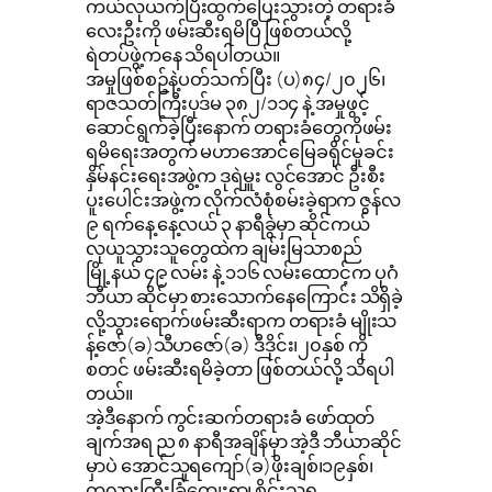
ကယ်လုယက်ပြီးထွက်ပြေးသွားတဲ့ တရားခံ
လေးဦးကို ဖမ်းဆီးရမိပြီ ဖြစ်တယ်လို့
ရဲတပ်ဖွဲ့ကနေ သိရပါတယ်။
အမှုဖြစ်စဥ်နဲ့ပတ်သက်ပြီး (ပ)၈၄/၂၀၂၆၊
ရာဇသတ်ကြီးပုဒ်မ ၃၈၂/၁၁၄ နဲ့ အမှုဖွင့်
ဆောင်ရွက်ခဲ့ပြီးနောက် တရားခံတွေကိုဖမ်း
ရမိရေးအတွက် မဟာအောင်မြေခရိုင်မူခင်း
နှိမ်နင်းရေးအဖွဲ့က ဒုရဲမှူး လွင်အောင် ဦးစီး
ပူးပေါင်းအဖွဲ့က လိုက်လံစုံစမ်းခဲ့ရာက ဇွန်လ
၉ ရက်နေ့ နေ့လယ် ၃ နာရီခွဲမှာ ဆိုင်ကယ်
လုယူသွားသူတွေထဲက ချမ်းမြသာစည်
မြို့နယ် ၄၉ လမ်း နဲ့ ၁၁၆ လမ်းထောင့်က ပုဂံ
ဘီယာ ဆိုင်မှာ စားသောက်နေကြောင်း သိရှိခဲ့
လို့သွားရောက်ဖမ်းဆီးရာက တရားခံ မျိုးသ
န့်ဇော်(ခ)သီဟဇော်(ခ) ဒီဒိုင်း၊၂၀နှစ် ကို
စတင် ဖမ်းဆီးရမိခဲ့တာ ဖြစ်တယ်လို့ သိရပါ
တယ်။
အဲ့ဒီနောက် ကွင်းဆက်တရားခံ ဖော်ထုတ်
ချက်အရ ည ၈ နာရီအချိန်မှာ အဲ့ဒီ ဘီယာဆိုင်
မှာပဲ အောင်သူရကျော်(ခ)ဖိုးချစ်၊၁၉နှစ်၊
ကုလားကြီးခြံကျေးရွာ၊ စိုင်းသူရ