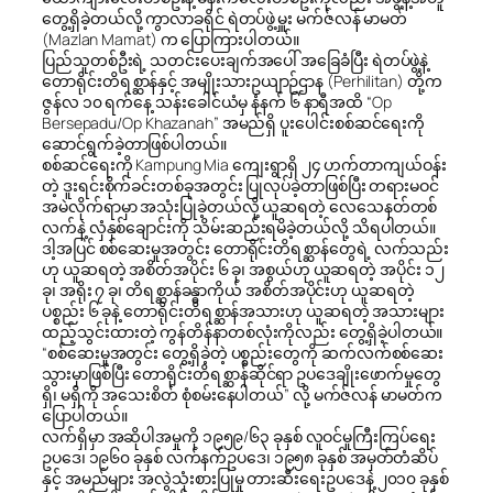
တွေ့ရှိခဲ့တယ်လို့ ကွာလာခရိုင် ရဲတပ်ဖွဲ့မှူး မက်ဇ်လန် မာမတ်
(Mazlan Mamat) က ပြောကြားပါတယ်။
ပြည်သူတစ်ဦးရဲ့ သတင်းပေးချက်အပေါ် အခြေခံပြီး ရဲတပ်ဖွဲ့နဲ့
တောရိုင်းတိရစ္ဆာန်နှင့် အမျိုးသားဥယျာဉ်ဌာန (Perhilitan) တို့က
ဇွန်လ ၁၀ ရက်နေ့ သန်းခေါင်ယံမှ နံနက် ၆ နာရီအထိ “Op
Bersepadu/Op Khazanah” အမည်ရှိ ပူးပေါင်းစစ်ဆင်ရေးကို
ဆောင်ရွက်ခဲ့တာဖြစ်ပါတယ်။
စစ်ဆင်ရေးကို Kampung Mia ကျေးရွာရှိ ၂၄ ဟက်တာကျယ်ဝန်း
တဲ့ ဒူးရင်းစိုက်ခင်းတစ်ခုအတွင်း ပြုလုပ်ခဲ့တာဖြစ်ပြီး တရားမဝင်
အမဲလိုက်ရာမှာ အသုံးပြုခဲ့တယ်လို့ ယူဆရတဲ့ လေသေနတ်တစ်
လက်နဲ့ လှံနှစ်ချောင်းကို သိမ်းဆည်းရမိခဲ့တယ်လို့ သိရပါတယ်။
ဒါ့အပြင် စစ်ဆေးမှုအတွင်း တောရိုင်းတိရစ္ဆာန်တွေရဲ့ လက်သည်း
ဟု ယူဆရတဲ့ အစိတ်အပိုင်း ၆ ခု၊ အစွယ်ဟု ယူဆရတဲ့ အပိုင်း ၁၂
ခု၊ အရိုး ၇ ခု၊ တိရစ္ဆာန်ခန္ဓာကိုယ် အစိတ်အပိုင်းဟု ယူဆရတဲ့
ပစ္စည်း ၆ ခုနဲ့ တောရိုင်းတိရစ္ဆာန်အသားဟု ယူဆရတဲ့ အသားများ
ထည့်သွင်းထားတဲ့ ကွန်တိန်နာတစ်လုံးကိုလည်း တွေ့ရှိခဲ့ပါတယ်။
“စစ်ဆေးမှုအတွင်း တွေ့ရှိခဲ့တဲ့ ပစ္စည်းတွေကို ဆက်လက်စစ်ဆေး
သွားမှာဖြစ်ပြီး တောရိုင်းတိရစ္ဆာန်ဆိုင်ရာ ဥပဒေချိုးဖောက်မှုတွေ
ရှိ၊ မရှိကို အသေးစိတ် စုံစမ်းနေပါတယ်” လို့ မက်ဇ်လန် မာမတ်က
ပြောပါတယ်။
လက်ရှိမှာ အဆိုပါအမှုကို ၁၉၅၉/၆၃ ခုနှစ် လူဝင်မှုကြီးကြပ်ရေး
ဥပဒေ၊ ၁၉၆၀ ခုနှစ် လက်နက်ဥပဒေ၊ ၁၉၅၈ ခုနှစ် အမှတ်တံဆိပ်
နှင့် အမည်များ အလွဲသုံးစားပြုမှု တားဆီးရေးဥပဒေနဲ့ ၂၀၁၀ ခုနှစ်