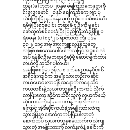
ထွန်း(ခ)ဟုတ်ပ ၂၀နှစ် ရေကြည်ကျေးရွာ၊ စို
င်းဇူးဇူးမောင် ၂၀နှစ် ရေကြည်ကျေးရွာ၊ပု
သိမ်ကြီးမြို့နယ် နေသူတို့ ၃ ဦး ထပ်မံဖမ်းဆီး
ရမိခဲ့ပြီးစုစုပေါင်း တရားခံ ၄ ဦးကို မှုခင်း
ဖော်ထုတ်စစ်မေးခဲ့ပြီး ပြည်ကြီးတံခွန်မြို့မ
ရဲစခန်း (ပ)၈၄/၂၆ ရာဇသတ်ကြီး ပုဒ်မ
၃၈၂/ ၁၁၄ အမှု အားကျူးလွန်ခဲ့သူတွေ
အဖြစ် စစ်ဆေးပေါ်ပေါက်သဖြင့်အမှုစစ် ဒုရဲ
အုပ် ရန်နိုင်ဦးမှတရားစွဲဆိုဖို့ ဆောင်ရွက်ထား
တယ်လို့ သသိရပါတယ်။
အမှုဖြစ်စဥ်မှာ ဇွန်လ ၈ ရက်နေ့ ညနေပိုင်း ၆
နာရီဝန်းကျင်က အမျိုးသားတဦးက ဆိုင်
ကယ်မောင်းလာချိန် အနောက်ကနေ ဆိုင်
ကယ်တစီးနဲ့ လုယက်သူနှစ်ဦးက ကပ် လိုက်
လာပြီးတော့ ဆိုင်ကယ်စီးသူကို လုယက်မယ့်
ဆိုင်ကယ်ကို ခြေထောက်နဲ့ ကန်လိုက်တာ
ကြောင့် အဲ့ဒီဆိုင်ကယ်နဲ့ အမျိုးသားလဲကျ
သွားချိန်မှာ နောက်ကကပ်ပြီးပါလာတဲ့
နောက်ထပ် လုယက်သူနှစ်ယောက်က လဲကျ
သွားတဲ့ အမျိုးသားကို လက်နက်နဲ့ ခေါင်းကို