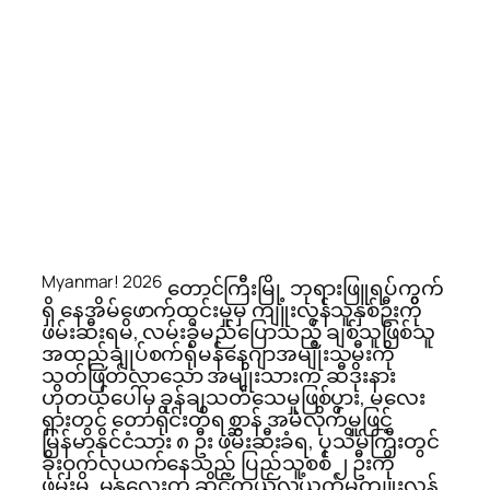
Myanmar! 2026
တောင်ကြီးမြို့ ဘုရားဖြူရပ်ကွက်
ရှိ နေအိမ်ဖောက်ထွင်းမှုမှ ကျူးလွန်သူနှစ်ဦးကို
ဖမ်းဆီးရမိ, လမ်းခွဲမည်ပြောသည့် ချစ်သူဖြစ်သူ
အထည်ချုပ်စက်ရုံမန်နေဂျာအမျိုးသမီးကို
သတ်ဖြတ်လာသော အမျိုးသားက ဆီဒိုးနား
ဟိုတယ်ပေါ်မှ ခုန်ချသတ်သေမှုဖြစ်ပွား, မလေး
ရှားတွင် တောရိုင်းတိရစ္ဆာန် အမဲလိုက်မှုဖြင့်
မြန်မာနိုင်ငံသား ၈ ဦး ဖမ်းဆီးခံရ, ပုသိမ်ကြီးတွင်
ခိုးဝှက်လုယက်နေသည့် ပြည်သူ့စစ် ၂ ဦးကို
ဖမ်းမိ, မန္တလေးက ဆိုင်ကယ်လုယက်မှုကျူးလွန်