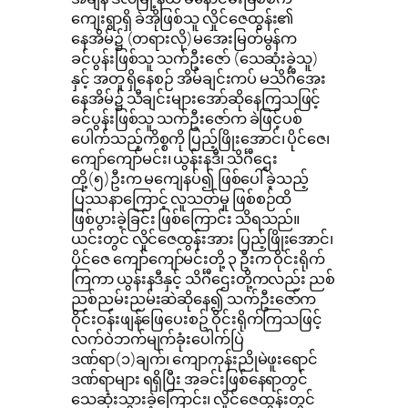
ကျေးရွာရှိ ခဲအိုဖြစ်သူ လှိုင်ဇေထွန်း၏
နေအိမ်၌ (တရားလို)မအေးမြတ်မွန်က
ခင်ပွန်းဖြစ်သူ သက်ဦးဇော် (သေဆုံးခဲ့သူ)
နှင့် အတူ ရှိနေစဉ် အိမ်ချင်းကပ် မသိင်္ဂီအေး
နေအိမ်၌ သီချင်းများအော်ဆိုနေကြသဖြင့်
ခင်ပွန်းဖြစ်သူ သက်ဦးဇော်က ခဲဖြင့်ပစ်
ပေါက်သည့်ကိစ္စကို ပြည့်ဖြိုးအောင်၊ ပိုင်ဇေ၊
ကျော်ကျော်မင်း၊ ယွန်းနဒီ၊ သိင်္ဂီဌေး
တို့(၅)ဦးက မကျေနပ်၍ ဖြစ်ပေါ်ခဲ့သည့်
ပြဿနာကြောင့် လူသတ်မှု ဖြစ်စဉ်ထိ
ဖြစ်ပွားခဲ့ခြင်း ဖြစ်ကြောင်း သိရသည်။
ယင်းတွင် လှိုင်ဇေထွန်းအား ပြည့်ဖြိုးအောင်၊
ပိုင်ဇေ ကျော်ကျော်မင်းတို့ ၃ ဦးက ဝိုင်းရိုက်
ကြကာ ယွန်းနဒီနှင့် သိင်္ဂီဌေးတို့ကလည်း ညစ်
ညစ်ညမ်းညမ်းဆဲဆိုနေ၍ သက်ဦးဇော်က
ဝိုင်းဝန်းဖျန်ဖြေပေးစဥ် ဝိုင်းရိုက်ကြသဖြင့်
လက်ဝဲဘက်မျက်ခုံးပေါက်ပြဲ
ဒဏ်ရာ(၁)ချက်၊ ကျောကုန်းညိုမဲဖူးရောင်
ဒဏ်ရာများ ရရှိပြီး အခင်းဖြစ်နေရာတွင်
သေဆုံးသွားခဲ့ကြောင်း၊ လှိုင်ဇေထွန်းတွင်