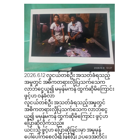
2026.6.12 လူငယ်တစ်ဦး အသတ်ခံရသည့်
အမှုတွင် အဓိကတရားလိုပြသက်သေက
လာဘ်ငွေယူ၍ မမှန်မကန် ထွက်ဆိုမိကြောင်း
ဖွင့်ဟ ဝန်ခံလာ
လူငယ်တစ်ဦး အသတ်ခံရသည့်အမှုတွင်
အဓိကတရားလိုပြသက်သေက လာဘ်ငွေ
ယူ၍ မမှန်မကန် ထွက်ဆိုမိကြောင်း ဖွင့်ဟ
ပြောဆိုလိုက်သည်။
ယင်းသို့ ဖွင့်ဟ ပြောဆိုခြင်းမှာ အမှုမှန်
ပေါ်ပေါက်စေလို၍ ဖြစ်ပြီး ဥပဒေအတိုင်း