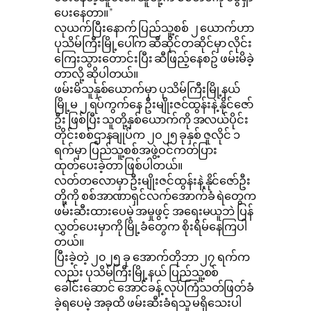
ပေးနေတာ။”
လုယက်ပြီးနောက် ပြည်သူ့စစ် ၂ ယောက်ဟာ
ပုသိမ်ကြီးမြို့ပေါ်က ဆီဆိုင်တဆိုင်မှာ လိုင်း
ကြေးသွားတောင်းပြီး ဆီဖြည့်နေစဥ် ဖမ်းမိခဲ့
တာလို့ ဆိုပါတယ်။
ဖမ်းမိသူနှစ်ယောက်မှာ ပုသိမ်ကြီးမြို့နယ်
မြို့မ ၂ ရပ်ကွက်နေ ဦးမျိုးဇင်ထွန်းနဲ့ နိုင်ဇော်
ဦး ဖြစ်ပြီး သူတို့နှစ်ယောက်ကို အလယ်ပိုင်း
တိုင်းစစ်ဌာနချုပ်က ၂၀၂၅ ခုနှစ် ဇူလိုင် ၁
ရက်မှာ ပြည်သူ့စစ်အဖွဲ့ဝင်ကတ်ပြား
ထုတ်ပေးခဲ့တာ ဖြစ်ပါတယ်။
လတ်တလောမှာ ဦးမျိုးဇင်ထွန်းနဲ့ နိုင်ဇော်ဦး
တို့ကို စစ်အာဏာရှင်လက်အောက်ခံ ရဲတွေက
ဖမ်းဆီးထားပေမဲ့ အမှုဖွင့် အရေးမယူဘဲ ပြန်
လွှတ်ပေးမှာကို မြို့ခံတွေက စိုးရိမ်နေကြပါ
တယ်။
ပြီးခဲ့တဲ့ ၂၀၂၅ ခု အောက်တိုဘာ ၂၇ ရက်က
လည်း ပုသိမ်ကြီးမြို့နယ် ပြည်သူ့စစ်
ခေါင်းဆောင် အောင်ခန့် လုပ်ကြံသတ်ဖြတ်ခံ
ခဲ့ရပေမဲ့ အခုထိ ဖမ်းဆီးခံရသူ မရှိသေးပါ