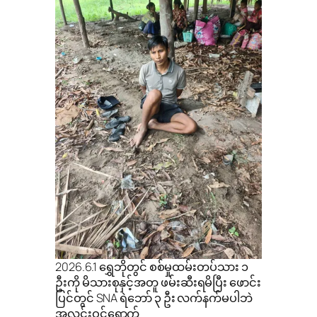
2026.6.1 ရွှေဘိုတွင် စစ်မှုထမ်းတပ်သား ၁
ဦးကို မိသားစုနှင့်အတူ ဖမ်းဆီးရမိပြီး ဖောင်း
ပြင်တွင် SNA ရဲဘော် ၃ ဦး လက်နက်မပါဘဲ
အလင်းဝင်ရောက်