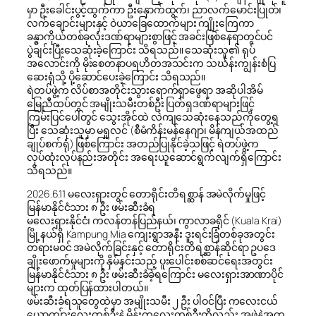
မှာ ဦးခေါင်းပွင့်ထွက်ကာ ဦးနှောက်ထွက်၊ ညာလက်မောင်းပြုတ်၊
လက်ချောင်းများနှင့် ဝဲယာခြေထောက်များ ကျိုးကြေကာ
ခန္ဓာကိုယ်တစ်ခုလုံးဒဏ်ရာများစွာဖြင့် အခင်းဖြစ်နေရာတွင်ပင်
ပွဲချင်းပြီးသေဆုံးခဲ့ကြောင်း သိရသည်။ သေဆုံးသူ၏ ရုပ်
အလောင်းကို မိုးစေတနာပရဟိတအသင်းက သင်္ဃန်းကျွန်းစံပြ
ဆေးရုံသို့ ပို့ဆောင်ပေးခဲ့ကြောင်း သိရသည်။
ရဲတပ်ဖွဲ့က လိပ်စာအတိုင်းသွားရောက်ရှာဖွေရာ အဆိုပါအိမ်
မြေညီထပ်တွင် အမျိုးသမီးတစ်ဦး ပြတ်ရှဒဏ်ရာများဖြင့်
ကြမ်းပြင်ပေါ်တွင် သွေးအိုင်ထဲ လဲကျသေဆုံးနေသည်ကိုတွေ့ရ
ပြီး သေဆုံးသူမှာ မရှုလင် (စီမံကိန်းမန်နေဂျာ၊ မိန်ကျယ်အထည်
ချုပ်စက်ရုံ) ဖြစ်ကြောင်း အတည်ပြုနိုင်ခဲ့သဖြင့် ရဲတပ်ဖွဲ့က
လုပ်ထုံးလုပ်နည်းအတိုင်း အရေးယူဆောင်ရွက်လျက်ရှိကြောင်း
သိရသည်။
2026.6.11 မလေးရှားတွင် တောရိုင်းတိရစ္ဆာန် အမဲလိုက်မှုဖြင့်
မြန်မာနိုင်ငံသား ၈ ဦး ဖမ်းဆီးခံရ
မလေးရှားနိုင်ငံ၊ ကလန်တန်ပြည်နယ်၊ ကွာလာခရိုင် (Kuala Krai)
မြို့နယ်ရှိ Kampung Mia ကျေးရွာအနီး ဒူးရင်းခြံတစ်ခုအတွင်း
တရားမဝင် အမဲလိုက်ခြင်းနှင့် တောရိုင်းတိရစ္ဆာန်ဆိုင်ရာ ဥပဒေ
ချိုးဖောက်မှုများကို နှိမ်နင်းသည့် ပူးပေါင်းစစ်ဆင်ရေးအတွင်း
မြန်မာနိုင်ငံသား ၈ ဦး ဖမ်းဆီးခံခဲ့ရကြောင်း မလေးရှားအာဏာပိုင်
များက ထုတ်ပြန်ထားပါတယ်။
ဖမ်းဆီးခံရသူတွေထဲမှာ အမျိုးသမီး ၂ ဦး ပါဝင်ပြီး ကလေးငယ်
ယောကျ်ားလေးတစ်ဦးနဲ့ မိန်းကလေးတစ်ဦးကိုလည်း အဖွဲ့နဲ့အတူ