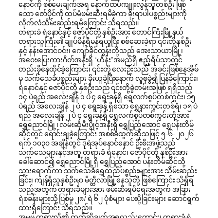
နောင်ကို စစ်မေးချက်အရ နောက်ထပ်ကျူးလွန်သူတစ်ဦး ဖြစ်
သော ဇော်ပိုင်ကို ထပ်မံဖမ်းဆီးရမိခဲ့ကာ ခိုးရာပါပစ္စည်းများကို
လိုက်လံသိမ်းဆည်းရမိကြောင်း သိရသည်။
တရားခံ ရဲနောင်နှင့် ဇော်ပိုင်တို့ နှစ်ဦးအား တောင်ကြီးမြို့နယ်
တရားသူကြီး၏ ချုပ်မိန့်ရီမန်ရယူပြီး စစ်ဆေးခဲ့ရာ ၎င်းတို့နှစ်ဦး
နှင့် နန်းအောင်ဝင်း၊ ကျော်ခိုင်ထွန်းတို့သည် အေးသာယာမြို့၊
အဝေးပြေးကားဂိတ်အနီးရှိ “ဟိန်း”အမည်ရှိ ဧည့်ရိပ်သာတွင်
တည်းခိုနေထိုင်ခဲ့ကြောင်း၊ ၎င်းတို့ လေးဦးသည် အခင်းဖြစ်နေအိမ်
မှ သက်သေခံပစ္စည်းများ ခိုးယူခဲ့ပြီးနောက် လူစုခွဲ၍ ပြန်ခဲ့ကြောင်း၊
ရဲနောင်နှင့် ဇော်ပိုင်တို့ နှစ်ဦးသည် ၎င်းတို့ခွဲတမ်းအဖြစ် ရရှိသည့်
၁၄ ပဲရည် အလေးချိန် ၁ ပဲ ၄ ရွေးခန့်ရှိ ရွှေလက်စွပ်တစ်ကွင်း၊ ၁၅
ပဲရည် အလေးချိန် ၂ ပဲ ၄ ရွေးခန့် ရှိသော ရွှေနားကွင်းတစ်ရံ၊ ၁၅ ပဲ
ရည် အလေးချိန် ၂ ပဲ ၄ ရွေးခန့်ရှိ ရွှေလက်စွပ်တစ်ကွင်းတို့အား
ရွှေညောင်မြို့၊ လမ်းဆုံမီးပွိုင့်အနီးရှိ ရွှေပြည့်အောင် ရွှေပန်းတိမ်
ဆိုင်တွင် ရောင်းချခဲ့ကြောင်း အစစ်ခံထွက်ဆိုသဖြင့် ၅-၆-၂၀၂၆
ရက် ၁၀၃၀ အချိန်တွင် ဒုရဲအုပ်နောင်နောင် ဦးစီးအဖွဲ့သည်
သက်သေများနှင့်အတူ တရားခံ ရဲနောင်၊ ဇော်ပိုင်တို့ နှစ်ဦးအား
ခေါ်ဆောင်၍ ရွှေညောင်မြို့ရှိ ရွှေပြည့်အောင် ပန်းတိမ်ဆိုင်သို့
သွားရောက်ကာ သက်သေခံရွှေထည်ပစ္စည်းများအား သိမ်းဆည်း
ခြင်း၊ ကျန်ရှိသူနှစ်ဦးမှာ မိတ္တီလာမြို့နေသူတို့ ဖြစ်ကြောင်း သိရှိရ
သည့်အတွက် တရားခံများအား ဖမ်းဆီးရမိရေးအတွက် အခြား
ရဲစခန်းများသို့ ပြစ်မှု ၂၈/ ရဲ ၆၂ ပုံစံများ ပေးပို့ခြင်းများ ဆောင်ရွက်
ထားရှိကြောင်း သိရသည်။
အမှုမှ တရားလို၏ ထွက်ဆိုချက်အရလည်းကောင်း၊ တရားခံ ရဲ