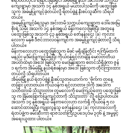
ဧရာဝတီတိုင်း၊ မြောင်းမြခရိုင်၊ အိမ်မဲမြို့နယ်၊ အင်းတမိ သက္ကယ်
ကျေးရွာမှာ အသက် ၁၄ နှစ်အရွယ် မယားပါသမီးကို ပထွေးဖြစ်
သူက အဓမ္မပြုကျင့်ခဲ့တယ်လို့ ရဲတပ်ဖွဲ့နဲ့ နီးစပ်သူဆီက သိရပါ
တယ်။
အဓမ္မပြုကျင့်ခံရသူမှာ အင်းတမိ သက္ကယ်ကျေးရွာက ဒေါ်အေးမြ
စိုးရဲ့သမီး အသက် ၁၄ နှစ်အရွယ် မိန်းကလေးဖြစ်ပြီး အတူနေ
ပထွေးဖြစ်သူ အသက် ၄၃ နှစ်အရွယ် ဇော်နန်းဌေး (ခ) ကုလား
လေးက မနှစ် ဒီဇင်ဘာလဝန်းကျင်က အဓမ္မပြုကျင့်ခဲ့တာလို့ သိရ
ပါတယ်။
မိန်းကလေးဟာ ပထွေးဖြစ်သူက မိခင် မရှိချိန်တိုင်း ၅ ကြိမ်ထက်
မနည်း မုဒိမ်းပြုကျင့်ခံရပြီး ကိုယ်ဝန်ရင့်လာချိန် မေလတတိယ
အပတ်ထဲမှာ အဒေါ်ဖြစ်သူက မေးမြန်းရာက စတင်သိရှိခဲ့ကာ ဇွန်
၁ ရက်က အိမ်မဲမြို့နယ်ရဲစခန်းမှာ အဒေါ်ဖြစ်သူက တိုင်ကြားထား
တယ်လို့ သိရပါတယ်။
အိမ်မဲမြို့နယ် ရဲတပ်ဖွဲ့နဲ့ နီးစပ်သူတယောက်က “ဗိုက်က တနေ့
တခြား ပူလာတယ်။ ကိုယ်ဝန်က ရင့်လာတာ။ ဒါကို အဒေါ်က
သတိထားမိ သိသွားတာ။ တူမလေးကို မေးကြည့်တော့ ပထွေးဖြစ်
သူ က ခြိမ်းခြောက်ပြုကျင့်တာကို သိသွားတာ” လို့ ပြောပါတယ်။
အသက် ၁၄ နှစ်အရွယ် မိန်းကလေးဟာ လက်ရှိ ကိုယ်ဝန် ၅ လ
ဆောင်ထားရပြီး ကျူးလွန်သူ ဇော်နန်းဌေး (ခ) ကုလားလေးကို
ရဲတပ်ဖွဲ့က ဖမ်းဆီးကာ ရာဇသတ်ကြီးဥပဒေပုဒ်မ ၃၇၆ နဲ့ အမှုဖွင့်
အရေးယူထား ပါတယ်။