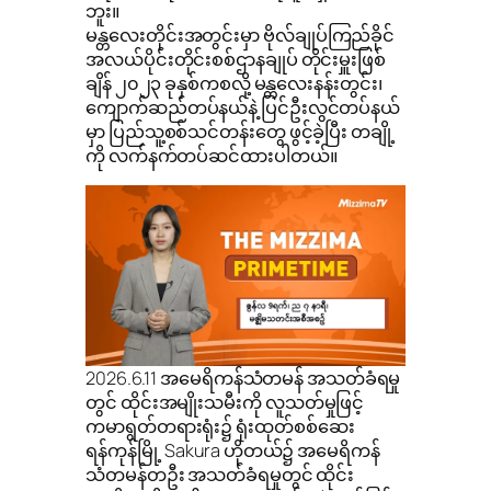
ဘူး။
မန္တလေးတိုင်းအတွင်းမှာ ဗိုလ်ချုပ်ကြည်ခိုင်
အလယ်ပိုင်းတိုင်းစစ်ဌာနချုပ် တိုင်းမှူးဖြစ်
ချိန် ၂၀၂၃ ခုနှစ်ကစလို့ မန္တလေးနန်းတွင်း၊
ကျောက်ဆည်တပ်နယ်နဲ့ ပြင်ဦးလွင်တပ်နယ်
မှာ ပြည်သူ့စစ်သင်တန်းတွေ ဖွင့်ခဲ့ပြီး တချို့
ကို လက်နက်တပ်ဆင်ထားပါတယ်။
2026.6.11 အမေရိကန်သံတမန် အသတ်ခံရမှု
တွင် ထိုင်းအမျိုးသမီးကို လူသတ်မှုဖြင့်
ကမာရွတ်တရားရုံး၌ ရုံးထုတ်စစ်ဆေး
ရန်ကုန်မြို့ Sakura ဟိုတယ်၌ အမေရိကန်
သံတမန်တဦး အသတ်ခံရမှုတွင် ထိုင်း