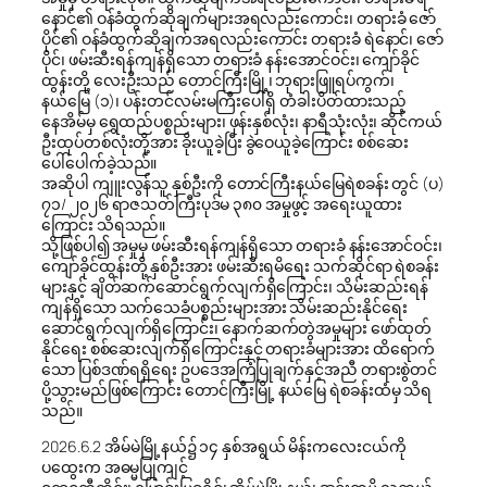
နောင်၏ ဝန်ခံထွက်ဆိုချက်များအရလည်းကောင်း၊ တရားခံ ဇော်
ပိုင်၏ ဝန်ခံထွက်ဆိုချက်အရလည်းကောင်း တရားခံ ရဲနောင်၊ ဇော်
ပိုင်၊ ဖမ်းဆီးရန်ကျန်ရှိသော တရားခံ နန်းအောင်ဝင်း၊ ကျော်ခိုင်
ထွန်းတို့ လေးဦးသည် တောင်ကြီးမြို့၊ ဘုရားဖြူရပ်ကွက်၊
နယ်မြေ (၁)၊ ပန်းတင်လမ်းမကြီးပေါ်ရှိ တံခါးပိတ်ထားသည့်
နေအိမ်မှ ရွှေထည်ပစ္စည်းများ၊ ဖုန်းနှစ်လုံး၊ နာရီသုံးလုံး၊ ဆိုင်ကယ်
ဦးထုပ်တစ်လုံးတို့အား ခိုးယူခဲ့ပြီး ခွဲဝေယူခဲ့ကြောင်း စစ်ဆေး
ပေါ်ပေါက်ခဲ့သည်။
အဆိုပါ ကျူးလွန်သူ နှစ်ဦးကို တောင်ကြီးနယ်မြေရဲစခန်း တွင် (ပ)
၇၁/ ၂၀၂၆ ရာဇသတ်ကြီးပုဒ်မ ၃၈၀ အမှုဖွင့် အရေးယူထား
ကြောင်း သိရသည်။
သို့ဖြစ်ပါ၍ အမှုမှ ဖမ်းဆီးရန်ကျန်ရှိသော တရားခံ နန်းအောင်ဝင်း၊
ကျော်ခိုင်ထွန်းတို့ နှစ်ဦးအား ဖမ်းဆီးရမိရေး သက်ဆိုင်ရာ ရဲစခန်း
များနှင့် ချိတ်ဆက်ဆောင်ရွက်လျက်ရှိကြောင်း၊ သိမ်းဆည်းရန်
ကျန်ရှိသော သက်သေခံပစ္စည်းများအား သိမ်းဆည်းနိုင်ရေး
ဆောင်ရွက်လျက်ရှိကြောင်း၊ နောက်ဆက်တွဲအမှုများ ဖော်ထုတ်
နိုင်ရေး စစ်ဆေးလျက်ရှိကြောင်းနှင့် တရားခံများအား ထိရောက်
သော ပြစ်ဒဏ်ရရှိရေး ဥပဒေအကြံပြုချက်နှင့်အညီ တရားစွဲတင်
ပို့သွားမည်ဖြစ်ကြောင်း တောင်ကြီးမြို့ နယ်မြေ ရဲစခန်းထံမှ သိရ
သည်။
2026.6.2 အိမ်မဲမြို့နယ်၌ ၁၄ နှစ်အရွယ် မိန်းကလေးငယ်ကို
ပထွေးက အဓမ္မပြုကျင့်