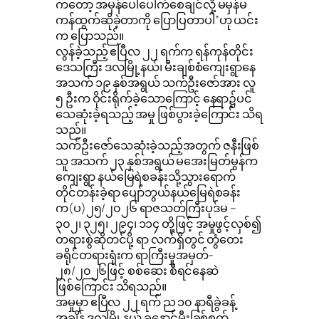
ကတော့ အမှန်ပေါ်ပေါက်စေချင်လို့ မမှန်မ
ကန်ထွက်ဆိုခဲ့တာကို ပြောပြတာပါ”ဟု ယင်း
က ပြောသည်။
လွန်ခဲ့သည့် ဧပြီလ ၂၂ ရက်က ရန်ကုန်တိုင်း
ဒေသကြီး ဒလမြို့နယ်၊ မီးချစ်စံကျေးရွာနေ
အသက် ၁၉ နှစ်အရွယ် သက်ဦးဇော်အား လူ
၅ ဦးက ဝိုင်းရိုက်ခဲ့သောကြောင့် နေရာ၌ပင်
သေဆုံးခဲ့ရသည့် အမှု ဖြစ်ပွားခဲ့ကြောင်း သိရ
သည်။
သက်ဦးဇော်သေဆုံးခဲ့သည့်အတွက် ဇနီးဖြစ်
သူ အသက် ၂၃ နှစ်အရွယ် မအေးမြတ်မွန်က
ကျေးရွာ နယ်မြေရဲစခန်းသို့သွားရောက်
တိုင်တန်းခဲ့ရာ ပျော်ဘွယ်နယ်မြေရဲစခန်း
က(ပ)၂၅/၂၀၂၆ ရာဇသတ်ကြီးပုဒ်မ –
၃၀၂၊ ၃၂၅၊ ၂၉၄၊ ၁၁၄ တို့ဖြင့် အမှုဖွင့်လှစ်၍
တရားစွဲဆိုတင်ပို့ ရာ လက်ရှိတွင် တွံတေး
ခရိုင်တရားရုံးက ရာကြီးမှုအမှတ်-
၂၈/၂၀၂၆ဖြင့် စစ်ဆေး စီရင်နေဆဲ
ဖြစ်ကြောင်း သိရသည်။
အမှုမှာ ဧပြီလ ၂၂ ရက် ည ၁၀ နာရီခွဲခန့်
အချိန် ဒလမြို့နယ် ခနောင်မီးခြစ်စက်