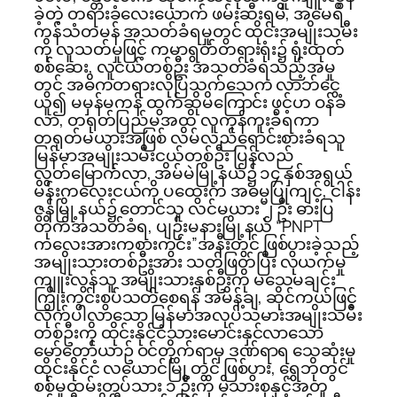
ခဲ့တဲ့ တရားခံလေးယောက် ဖမ်းဆီးရမိ, အမေရိ
ကန်သံတမန် အသတ်ခံရမှုတွင် ထိုင်းအမျိုးသမီး
ကို လူသတ်မှုဖြင့် ကမာရွတ်တရားရုံး၌ ရုံးထုတ်
စစ်ဆေး, လူငယ်တစ်ဦး အသတ်ခံရသည့်အမှု
တွင် အဓိကတရားလိုပြသက်သေက လာဘ်ငွေ
ယူ၍ မမှန်မကန် ထွက်ဆိုမိကြောင်း ဖွင့်ဟ ဝန်ခံ
လာ, တရုတ်ပြည်မအထိ လူကုန်ကူးခံရကာ
တရုတ်မယားအဖြစ် လိမ်လည်ရောင်းစားခံရသူ
မြန်မာအမျိုးသမီးငယ်တစ်ဦး ပြန်လည်
လွတ်မြောက်လာ, အိမ်မဲမြို့နယ်၌ ၁၄ နှစ်အရွယ်
မိန်းကလေးငယ်ကို ပထွေးက အဓမ္မပြုကျင့်, ငါန်း
ဇွန်မြို့နယ်၌ တောင်သူ လင်မယား ၂ ဦး ဓားပြ
တိုက်အသတ်ခံရ, ပျဉ်းမနားမြို့နယ် “PNPT
ကလေးအားကစားကွင်း”အနီးတွင် ဖြစ်ပွားခဲ့သည့်
အမျိုးသားတစ်ဦးအား သတ်ဖြတ်ပြီး လုယက်မှု
ကျူးလွန်သူ အမျိုးသားနှစ်ဦးကို မသေမချင်း
ကြိုးကွင်းစွပ်သတ်စေရန် အမိန့်ချ, ဆိုင်ကယ်ဖြင့်
လိုက်ပါလာသော မြန်မာအလုပ်သမားအမျိုးသမီး
တစ်ဦးကို ထိုင်းနိုင်ငံသားမောင်းနှင်လာသော
မော်တော်ယာဥ် ဝင်တိုက်ရာမှ ဒဏ်ရာရ သေဆုံးမှု
ထိုင်းနိုင်ငံ လယောင်မြို့တွင် ဖြစ်ပွား, ရွှေဘိုတွင်
စစ်မှုထမ်းတပ်သား ၁ ဦးကို မိသားစုနှင့်အတူ