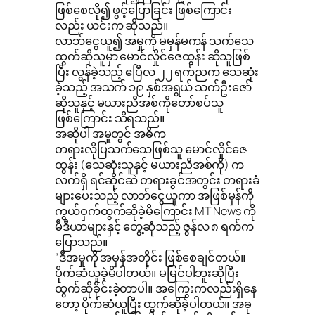
ဖြစ်စေလို၍ ဖွင့်ပြောခြင်း ဖြစ်ကြောင်း
လည်း ယင်းက ဆိုသည်။
လာဘ်ငွေယူ၍ အမှုကို မမှန်မကန် သက်သေ
ထွက်ဆိုသူမှာ မောင်လှိုင်ဇေထွန်း ဆိုသူဖြစ်
ပြီး လွန်ခဲ့သည့် ဧပြီလ ၂၂ ရက်ညက သေဆုံး
ခဲ့သည့် အသက် ၁၉ နှစ်အရွယ် သက်ဦးဇော်
ဆိုသူနှင့် မယားညီအစ်ကိုတော်စပ်သူ
ဖြစ်ကြောင်း သိရသည်။
အဆိုပါ အမှုတွင် အဓိက
တရားလိုပြသက်သေဖြစ်သူ မောင်လှိုင်ဇေ
ထွန်း (သေဆုံးသူနှင့် မယားညီအစ်ကို) က
လက်ရှိ ရင်ဆိုင်ဆဲ တရားခွင်အတွင်း တရားခံ
များပေးသည့် လာဘ်ငွေယူကာ အဖြစ်မှန်ကို
ကွယ်ဝှက်ထွက်ဆိုခဲ့မိကြောင်း MT News ကို
မီဒီယာများနှင့် တွေ့ဆုံသည့် ဇွန်လ ၈ ရက်က
ပြောသည်။
“ဒီအမှုကို အမှန်အတိုင်း ဖြစ်စေချင်တယ်။
ပိုက်ဆံယူခဲ့မိပါတယ်။ မမြင်ပါဘူးဆိုပြီး
ထွက်ဆိုခိုင်းခဲ့တာပါ။ အကြွေးကလည်းရှိနေ
တော့ ပိုက်ဆံယူပြီး ထွက်ဆိုခဲ့ပါတယ်။ အခု