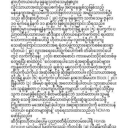
နားဟိုတယ်ပေါ်မှ ခုန်ချသတ်သေမှုဖြစ်ပွား
လှိုင်သာယာအထည်ချုပ်စက်ရုံမှ အတူနေချစ်သူဖြစ်သည့်
မန်နေဂျာအမျိုးသမီးကိုသတ်ဖြတ်လာသည့် အမျိုးသားတစ်ဦး
သည် ဆီဒိုးနားဟိုတယ် (၂၉) လွှာမှ ခုန်ချကာ သတ်သေမှု ဇွန်လ
၁၀ ရက်နေ့ နံနက် ၁၁ နာရီက ဖြစ်ပွားခဲ့ကြောင်း သိရသည်။
ဖြစ်စဉ်မှာ ယမန်နေ့နံနက်ပိုင်းက ရန်ကင်းမြို့နယ်၊ (၅) ရပ်ကွက်၊ ပ
ညာ့ဝတီရိပ်သာလမ်း၊ ဆီဒိုးနား ဟိုတယ်နောက်ဖက်တွင် ရပ်ထား
သောကားတစ်စီးပေါ်သို့ ဟိုတယ်ပေါ်မှ လူတစ်ဦးပြုတ်ကျ
သေဆုံးကြောင်းသတင်းအရ ရဲတပ်ဖွဲ့ကသွားရောက်စစ်ဆေးရာ
ဟိုတယ် (၂၉) လွှာအရေးပေါ်ထွက်ပေါက်၏ တံခါးဘောင်ပေါ်
တွင် လက်ကိုင်ဖုန်း ၂ လုံး၊ စာတစ်စောင်၊ ကားမောင်းလိုင်စင်တစ်ခု
တွေ့ရပြီး စာထဲတွင် “လေးစားရပါသော ရဲအရာရှိများခင်ဗျား။
ကျွန်တော်ကိုတင်စိုးသည် ချစ်သူ မရှုလင်ကိုသတ်မိတဲ့အတွက်
ကိုယ့်ကိုယ်ကိုယ် အဆုံးစီရင်ဖို့ ဆုံးဖြတ်တာပါ။ လှိုင်သာယာအရှေ့
ပိုင်းမြို့နယ်၊ (၆) ရပ်ကွက်၊ ပုဂံလမ်း၊ နဝဒေးအိမ်ယာ၊ Block (၂၀)၊
ခြံနံပါတ် (၃) အိမ်မှာ ချစ်သူရဲ့အလောင်းရှိပါတယ်၊ သွားဆယ်ပေး
ပါ။ သူနဲ့ချစ်တာ ၇ လကျော်ပါပြီ။ ကမ္ဘာသိ၊ ပတ်ဝန်းကျင်သိပြီးမှ
သူက လမ်းခွဲဖို့ပြောလို့ စိတ်မထိန်းနိုင်ဘဲ သတ်မိတာပါ။ သူမနဲ့
အတူ သေဖို့ အပေါ်ထပ်အိမ်သာထဲမှာ ကြိုးဆွဲချသတ်သေဖို့
ကြိုးစားတာ မအောင်မြင်ခဲ့ပါဘူး။ အရာရာအားလုံးကို တောင်းပန်
ပါတယ်၊ နောင်တများစွာနဲ့” ဟုရေးသားထားသည်ဟု NOM က
ဖော်ပြသည်။
ဆီဒိုးနားဟိုတယ်ပေါ်မှ ပညာ့၀တီရိပ်သာလမ်းပေါ်ရှိ Honda
Airwave ယာဉ်ပေါ် ပြုတ်ကျသည့် ကိုတင်စိုး (ခ) လီချိန်ကျိုဆိုသူ