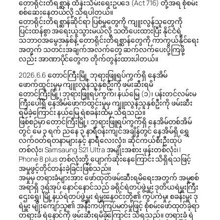
တောရိုင်းတိရစ္ဆာန် ထိန်းသိမ်းရေးဥပဒေ (Act 716) တို့အရ စုံစမ်း
စစ်ဆေးနေတယ်လို့ သိရပါတယ်။
တောရိုင်းတိရစ္ဆာန်ဆိုင်ရာ ပြစ်မှုတွေကို ကျူးလွန်သူတွေကို
ပြင်းထန်စွာ အရေးယူသွားမယ်လို့ သတိပေးထားပြီး နိုင်ငံရဲ့
သဘာဝအမွေအနှစ်နဲ့ တောရိုင်းတိရစ္ဆာန်တွေကို ကာကွယ်နိုင်ရေး
အတွက် သတင်းအချက်အလက်တွေ ဆက်လက်ပေးပို့ကြဖို့
လည်း အာဏာပိုင်တွေက တိုက်တွန်းထားပါတယ်။
2026.6.6 တောင်ကြီးမြို့ ဘုရားဖြူရပ်ကွက်ရှိ နေအိမ်
ဖောက်ထွင်းမှုမှ ကျူးလွန်သူနှစ်ဦးကို ဖမ်းဆီးရမိ
တောင်ကြီးမြို့၊ ဘုရားဖြူရပ်ကွက်၊ နယ်မြေ (၁)၊ ပန်းတင်လမ်းမ
ကြီးပေါ်ရှိ နေအိမ်ဖောက်ထွင်းမှုမှ ကျူးလွန်သူနှစ်ဦးကို ဖမ်းဆီး
ရမိခဲ့ကြောင်း နယ်မြေ ရဲစခန်းထံမှ သိရသည်။
ဖြစ်စဉ်မှာ တောင်ကြီးမြို့၊ ဘုရားဖြူရပ်ကွက်ရှိ နေအိမ်တစ်အိမ်
တွင် မေ ၃ ရက် ညနေ ၃ နာရီဝန်းကျင်အချိန်တွင် နေအိမ်ရှိ ရွှေ
လက်ဝတ်ရတနာများနှင့် နာရီလေးလုံး၊ ဆိုင်ကယ်စီးဦးထုပ်
တစ်လုံး၊ Samsaung S21 Ultra အမျိုးအစား ဖုန်းတစ်လုံး၊ I
Phone 8 plus တစ်လုံးတို့ ပျောက်ဆုံးနေကြောင်း သိရှိရသဖြင့်
အမှုဖွင့်တိုင်တန်းခဲ့ခြင်းဖြစ်သည်။
အမှုမှ တရားခံများအား ဖော်ထုတ်ဖမ်းဆီးရမိရေးအတွက် အမှုစစ်
အရာရှိ ဒုရဲအုပ် နောင်နောင်သည် ခရိုင်ရဲတပ်ဖွဲ့မှူး ဒုတိယရဲမှူးကြီး
ဌေး‌ရွှေ၊ မြို့နယ်ရဲတပ်ဖွဲ့မှူး ရဲမှူးနေဝင်းတို့၏ ကွပ်ကဲမှု၊ စခန်းမှူး ဒု
ရဲမှူး မျိုးကျော်သူ၏ အနီးကပ်ကြပ်မတ်မှုဖြင့် စုံစမ်းဖော်ထုတ်ခဲ့ရာ
တရားခံ ရဲနောင်ကို ဖမ်းဆီးရမိခဲ့ကြောင်း သိရသည်။ တရားခံ ရဲ