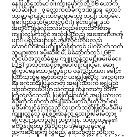
နေပြည်တော်မှာ ဝါးကားမှောက်လို့ ၁၆ ယောက်
သေဆုံးပြီး ၂၀ လောက်ထိခိုက်ဒဏ်ရာရ, တောင်
သာမှာ ကျောင်းထိုင်ဆရာတော် တပါး သတ်ခံရ,
ရှမ်းပြည်နယ်(တောင်ပိုင်း)၊ မိုင်းပန်မြို့နယ်
အတွင်း အွန်လိုင်းလိမ်လည်လောင်းကစားမှု
ကျူးလွန်ရာတွင် အသုံးပြုသည့် အဆောက်အအုံ
များ၊ ပစ္စည်းများနှင့် အွန်လိုင်းလိမ်လည်
လောင်းကစားမှုကျူးလွန်ရာတွင် ပါဝင်ပတ်သက်
သူများအား ဖမ်းဆီးရမိ, မဲဆောက်တွင် LGBT
လူငယ်အသတ်ခံရမှု ကျူးလွန်သူများဖမ်းမိရေး
LGBT အသိုင်းအဝိုင်းပူးပေါင်းကြိုးပမ်း, ဆေး
ကြောင်နေသော ခင်ပွန်းက ဇနီးသည်အား ခေါင်း
ဖြတ်သတ်မှု မှော်ဘီတွင် ယနေ့ဖြစ်ပွား, အလုပ်က
နေ စက်ဘီးနဲ့ပြန်လာတဲ့ အမျိုးသားကို ရွှေပြည်
သာတံတားပေါ်မှာ သဲကားနဲ့ ကုန်ကားက တိုက်
ကြိတ်လို့သေဆုံး, မြစ်ကြီးနားတွင် အမျိုးသားတ
စ်ဦးကိုသတ်ကာ အမျိုးသမီးတစ်ဦးကို အုပ်စုဖွဲ့
မုဒိမ်းကျင့်ခဲ့ကြသည့် လုယက်သတ်ဖြတ်မုဒိမ်းမှု
ကျူးလွန်သူ ခုနစ်ဦးအနက် လေးဦးဖမ်းမိထား
ကြောင်း အတည်ပြု ထုတ်ပြန်, သီတာယုမွန်၏
ခင်ပွန်းဖြစ်သူ စိန်လွင်ကို အရေးယူနိုင်ရန်
သက်ဆိုင်ရာကို လွှဲမည်, နှစ်သစ်တွင် ထိုင်းက