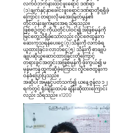
လက်ဝဲဘက်နားထင်ဖူးရောင် ဒဏ်ရာ
(၁)ချက်နှင့်နှာခေါင်းဖူးရောင်ဒဏ်ရာတို့ရရှိခဲ့
ကြောင်း တရားလို မအေးမြတ်မွန်၏
တိုင်တန်းချက်များအရ သိရသည်။
ဖြစ်စဥ်တွင် ကိုယ်တိုင်ပါဝင်၍ အဖြစ်မှန်ကို
မြင်တွေ့သိရှိခဲ့သော်လည်း လှိုင်ဇေထွန်းက
ဆေးကုသရန်ပေးငွေ(၇)သိန်းကို လက်ခံရ
ယူထားခြင်း၊ လာဘ်ငွေ(၅) သိန်းကို စာချုပ်
ချုပ်ဆိုယူဆောင်ထားခြင်းတို့ကြောင့်
တရားခွင်အတွင်းအဖြစ်မှန်ကို ဖုံးကွယ်၍ မ
မှန်မကန် ထွက်ဆိုခဲ့ကြောင်း လှိုင်ဇေထွန်းက
ဝန်ခံပြောပြသည်။
အဆိုပါ အမှုနှင့်ပတ်သက်၍ ယနေ့ ဇွန်လ ၁၂
ရက်တွင် ရုံးချိန်းထပ်မံ ချိန်းဆိုထားကြောင်း
လည်း သိရသည်။ x1200