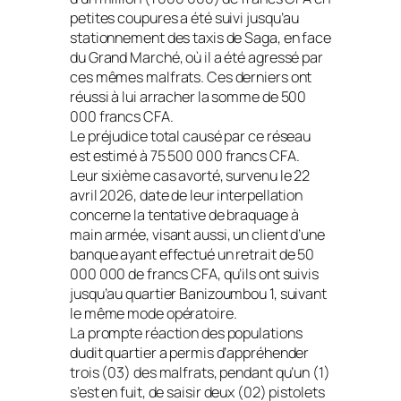
petites coupures a été suivi jusqu’au
stationnement des taxis de Saga, en face
du Grand Marché, où il a été agressé par
ces mêmes malfrats. Ces derniers ont
réussi à lui arracher la somme de 500
000 francs CFA.
Le préjudice total causé par ce réseau
est estimé à 75 500 000 francs CFA.
Leur sixième cas avorté, survenu le 22
avril 2026, date de leur interpellation
concerne la tentative de braquage à
main armée, visant aussi, un client d’une
banque ayant effectué un retrait de 50
000 000 de francs CFA, qu’ils ont suivis
jusqu’au quartier Banizoumbou 1, suivant
le même mode opératoire.
La prompte réaction des populations
dudit quartier a permis d’appréhender
trois (03) des malfrats, pendant qu’un (1)
s’est en fuit, de saisir deux (02) pistolets