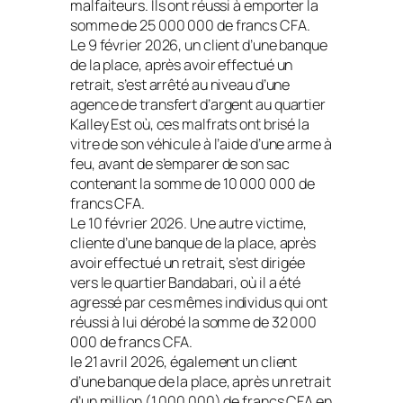
malfaiteurs. Ils ont réussi à emporter la
somme de 25 000 000 de francs CFA.
Le 9 février 2026, un client d’une banque
de la place, après avoir effectué un
retrait, s’est arrêté au niveau d’une
agence de transfert d’argent au quartier
Kalley Est où, ces malfrats ont brisé la
vitre de son véhicule à l’aide d’une arme à
feu, avant de s’emparer de son sac
contenant la somme de 10 000 000 de
francs CFA.
Le 10 février 2026. Une autre victime,
cliente d’une banque de la place, après
avoir effectué un retrait, s’est dirigée
vers le quartier Bandabari, où il a été
agressé par ces mêmes individus qui ont
réussi à lui dérobé la somme de 32 000
000 de francs CFA.
le 21 avril 2026, également un client
d’une banque de la place, après un retrait
d’un million (1 000 000) de francs CFA en