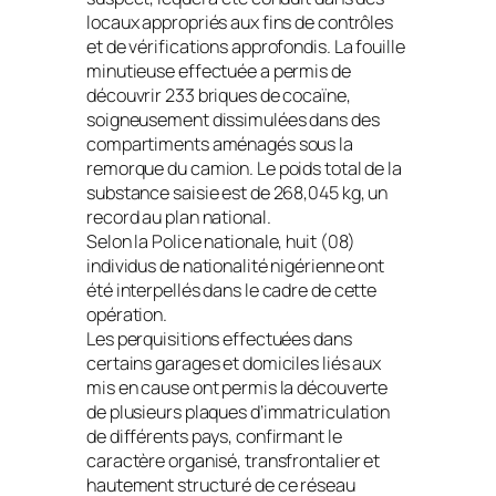
locaux appropriés aux fins de contrôles
et de vérifications approfondis. La fouille
minutieuse effectuée a permis de
découvrir 233 briques de cocaïne,
soigneusement dissimulées dans des
compartiments aménagés sous la
remorque du camion. Le poids total de la
substance saisie est de 268,045 kg, un
record au plan national.
Selon la Police nationale, huit (08)
individus de nationalité nigérienne ont
été interpellés dans le cadre de cette
opération.
Les perquisitions effectuées dans
certains garages et domiciles liés aux
mis en cause ont permis la découverte
de plusieurs plaques d’immatriculation
de différents pays, confirmant le
caractère organisé, transfrontalier et
hautement structuré de ce réseau