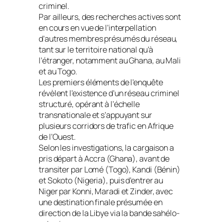
criminel.
Par ailleurs, des recherches actives sont
en cours en vue de l’interpellation
d’autres membres présumés du réseau,
tant sur le territoire national qu’à
l’étranger, notamment au Ghana, au Mali
et au Togo.
Les premiers éléments de l’enquête
révèlent l’existence d’un réseau criminel
structuré, opérant à l’échelle
transnationale et s’appuyant sur
plusieurs corridors de trafic en Afrique
de l’Ouest.
Selon les investigations, la cargaison a
pris départ à Accra (Ghana), avant de
transiter par Lomé (Togo), Kandi (Bénin)
et Sokoto (Nigeria), puis d’entrer au
Niger par Konni, Maradi et Zinder, avec
une destination finale présumée en
direction de la Libye via la bande sahélo-