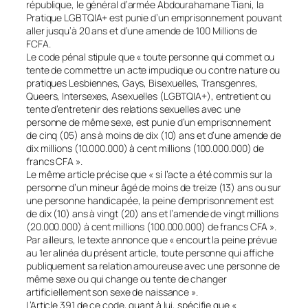
république, le général d’armée Abdourahamane Tiani, la
Pratique LGBTQIA+ est punie d’un emprisonnement pouvant
aller jusqu’à 20 ans et d’une amende de 100 Millions de
FCFA.
Le code pénal stipule que « toute personne qui commet ou
tente de commettre un acte impudique ou contre nature ou
pratiques Lesbiennes, Gays, Bisexuelles, Transgenres,
Queers, Intersexes, Asexuelles (LGBTQIA+), entretient ou
tente d’entretenir des relations sexuelles avec une
personne de même sexe, est punie d’un emprisonnement
de cinq (05) ans à moins de dix (10) ans et d’une amende de
dix millions (10.000.000) à cent millions (100.000.000) de
francs CFA ».
Le même article précise que « si l’acte a été commis sur la
personne d’un mineur âgé de moins de treize (13) ans ou sur
une personne handicapée, la peine d’emprisonnement est
de dix (10) ans à vingt (20) ans et l’amende de vingt millions
(20.000.000) à cent millions (100.000.000) de francs CFA ».
Par ailleurs, le texte annonce que « encourt la peine prévue
au 1er alinéa du présent article, toute personne qui affiche
publiquement sa relation amoureuse avec une personne de
même sexe ou qui change ou tente de changer
artificiellement son sexe de naissance ».
L’Article 391 de ce code, quant à lui, spécifie que «