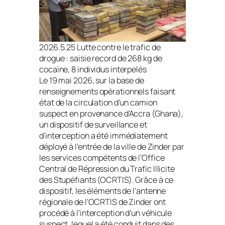
2026.5.25 Lutte contre le trafic de
drogue : saisie record de 268 kg de
cocaïne, 8 individus interpelés
Le 19 mai 2026, sur la base de
renseignements opérationnels faisant
état de la circulation d’un camion
suspect en provenance d’Accra (Ghana),
un dispositif de surveillance et
d’interception a été immédiatement
déployé à l’entrée de la ville de Zinder par
les services compétents de l’Office
Central de Répression du Trafic Illicite
des Stupéfiants (OCRTIS). Grâce à ce
dispositif, les éléments de l’antenne
régionale de l’OCRTIS de Zinder ont
procédé à l’interception d’un véhicule
suspect, lequel a été conduit dans des