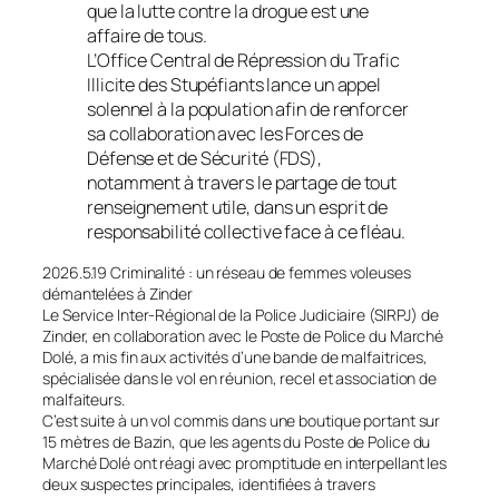
que la lutte contre la drogue est une
affaire de tous.
L’Office Central de Répression du Trafic
Illicite des Stupéfiants lance un appel
solennel à la population afin de renforcer
sa collaboration avec les Forces de
Défense et de Sécurité (FDS),
notamment à travers le partage de tout
renseignement utile, dans un esprit de
responsabilité collective face à ce fléau.
2026.5.19 Criminalité : un réseau de femmes voleuses
démantelées à Zinder
Le Service Inter-Régional de la Police Judiciaire (SIRPJ) de
Zinder, en collaboration avec le Poste de Police du Marché
Dolé, a mis fin aux activités d’une bande de malfaitrices,
spécialisée dans le vol en réunion, recel et association de
malfaiteurs.
C’est suite à un vol commis dans une boutique portant sur
15 mètres de Bazin, que les agents du Poste de Police du
Marché Dolé ont réagi avec promptitude en interpellant les
deux suspectes principales, identifiées à travers