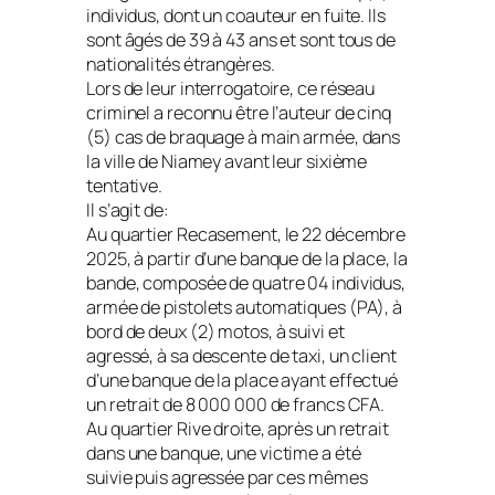
individus, dont un coauteur en fuite. Ils
sont âgés de 39 à 43 ans et sont tous de
nationalités étrangères.
Lors de leur interrogatoire, ce réseau
criminel a reconnu être l’auteur de cinq
(5) cas de braquage à main armée, dans
la ville de Niamey avant leur sixième
tentative.
Il s’agit de:
Au quartier Recasement, le 22 décembre
2025, à partir d’une banque de la place, la
bande, composée de quatre 04 individus,
armée de pistolets automatiques (PA), à
bord de deux (2) motos, à suivi et
agressé, à sa descente de taxi, un client
d’une banque de la place ayant effectué
un retrait de 8 000 000 de francs CFA.
Au quartier Rive droite, après un retrait
dans une banque, une victime a été
suivie puis agressée par ces mêmes