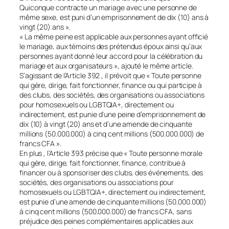
Quiconque contracte un mariage avec une personne de
même sexe, est puni d’un emprisonnement de dix (10) ans à
vingt (20) ans ».
« La même peine est applicable aux personnes ayant officié
le mariage, aux témoins des prétendus époux ainsi qu’aux
personnes ayant donné leur accord pour la célébration du
mariage et aux organisateurs », ajouté le même article.
S’agissant de l’Article 392 , il prévoit que « Toute personne
qui gère, dirige, fait fonctionner, finance ou qui participe à
des clubs, des sociétés, des organisations ou associations
pour homosexuels ou LGBTQIA+, directement ou
indirectement, est punie d’une peine d’emprisonnement de
dix (10) à vingt (20) ans et d’une amende de cinquante
millions (50.000.000) à cinq cent millions (500.000.000) de
francs CFA ».
En plus , l’Article 393 précise que « Toute personne morale
qui gère, dirige, fait fonctionner, finance, contribue à
financer ou à sponsoriser des clubs, des événements, des
sociétés, des organisations ou associations pour
homosexuels ou LGBTQIA+, directement ou indirectement,
est punie d’une amende de cinquante millions (50.000.000)
à cinq cent millions (500.000.000) de francs CFA, sans
préjudice des peines complémentaires applicables aux