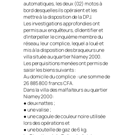
automatiques, les deux (02) motos à
bord desquelles ils opéraient et les
mettre à la disposition de la DPJ.
Les investigations approfondies ont
permis aux enquêteurs, d’identifier et
d’interpeller le cinquième membre du
réseau, leur complice, lequel a loué et
mis à la disposition des braqueurs une
villa située au quartier Niamey 2000.
Les perquisitions menées ont permis de
saisir les biens suivants :
Au domicile du complice : une somme de
26 885 800 francs CFA.
Dans la villa des malfaiteurs au quartier
Niamey 2000:
● deux nattes ;
● une valise ;
● une cagoule de couleur noire utilisée
lors des opérations et
● une bouteille de gaz de 6 kg.