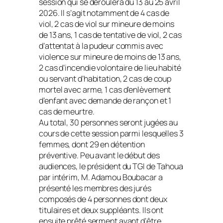
session qui se déroulera du 13 au 25 avril
2026. Il s’agit notamment de 4 cas de
viol, 2 cas de viol sur mineure de moins
de 13 ans, 1 cas de tentative de viol, 2 cas
d’attentat à la pudeur commis avec
violence sur mineure de moins de 13 ans,
2 cas d’incendie volontaire de lieu habité
ou servant d’habitation, 2 cas de coup
mortel avec arme, 1 cas d’enlèvement
d’enfant avec demande de rançon et 1
cas de meurtre.
Au total, 30 personnes seront jugées au
cours de cette session parmi lesquelles 3
femmes, dont 29 en détention
préventive. Peu avant le début des
audiences, le président du TGI de Tahoua
par intérim, M. Adamou Boubacar a
présenté les membres des jurés
composés de 4 personnes dont deux
titulaires et deux suppléants. Ils ont
ensuite prêté serment avant d’être