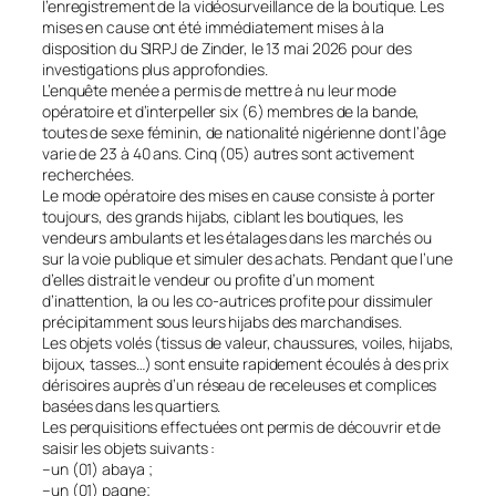
l’enregistrement de la vidéosurveillance de la boutique. Les
mises en cause ont été immédiatement mises à la
disposition du SIRPJ de Zinder, le 13 mai 2026 pour des
investigations plus approfondies.
L’enquête menée a permis de mettre à nu leur mode
opératoire et d’interpeller six (6) membres de la bande,
toutes de sexe féminin, de nationalité nigérienne dont l’âge
varie de 23 à 40 ans. Cinq (05) autres sont activement
recherchées.
Le mode opératoire des mises en cause consiste à porter
toujours, des grands hijabs, ciblant les boutiques, les
vendeurs ambulants et les étalages dans les marchés ou
sur la voie publique et simuler des achats. Pendant que l’une
d’elles distrait le vendeur ou profite d’un moment
d’inattention, la ou les co-autrices profite pour dissimuler
précipitamment sous leurs hijabs des marchandises.
Les objets volés (tissus de valeur, chaussures, voiles, hijabs,
bijoux, tasses…) sont ensuite rapidement écoulés à des prix
dérisoires auprès d’un réseau de receleuses et complices
basées dans les quartiers.
Les perquisitions effectuées ont permis de découvrir et de
saisir les objets suivants :
–un (01) abaya ;
–un (01) pagne;