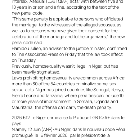
intersex, Asexual (LGBTQIA+) acts” with between five and
10 years in prison and a fine, according to the text of the
new penal code.
“This same penalty is applicable to persons who officiated
the marriage, to the witnesses of the alleged spouses, as
well as to persons who have given their consent for the
celebration of the marriage and to the organizers,” the new
penal code said.
Hamidou Julien, an adviser to the justice minister, confirmed
to The Associated Press on Friday that the law took effect
on Thursday.
Previously, homosexuality wasn’t illegal in Niger, but has
been heavily stigmatized.
Laws prohibiting homosexuality are common across Africa:
more than 30 of the 54 countries criminalize same-sex
sexual acts. Niger has joined countries like Senegal, Kenya,
Sierra Leone and Tanzania, where penalties can include 10
or more years of imprisonment. In Somalia, Uganda and
Mauritania, the offense can carry the death penalty.
2026.6.12 Le Niger criminalise la Pratique LGBTQIA+ dans le
pays
Niamey, 12 Juin (ANP)-Au Niger, dans le nouveau code Pénal
promulgué, le 16 février 2026, par le président de la