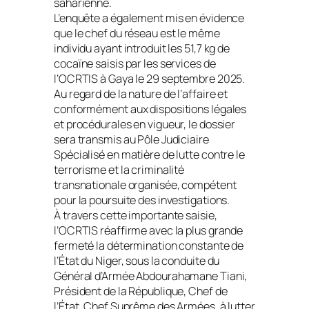
saharienne.
L’enquête a également mis en évidence
que le chef du réseau est le même
individu ayant introduit les 51,7 kg de
cocaïne saisis par les services de
l’OCRTIS à Gaya le 29 septembre 2025.
Au regard de la nature de l’affaire et
conformément aux dispositions légales
et procédurales en vigueur, le dossier
sera transmis au Pôle Judiciaire
Spécialisé en matière de lutte contre le
terrorisme et la criminalité
transnationale organisée, compétent
pour la poursuite des investigations.
À travers cette importante saisie,
l’OCRTIS réaffirme avec la plus grande
fermeté la détermination constante de
l’État du Niger, sous la conduite du
Général d’Armée Abdourahamane Tiani,
Président de la République, Chef de
l’État, Chef Suprême des Armées, à lutter