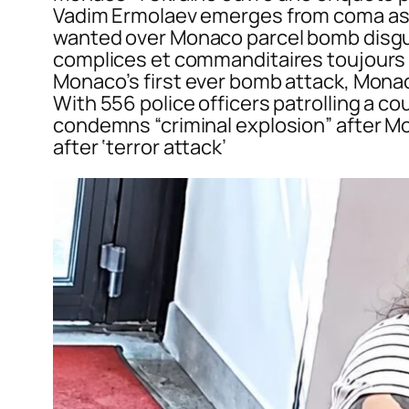
Vadim Ermolaev emerges from coma as 
wanted over Monaco parcel bomb disgui
complices et commanditaires toujours r
Monaco’s first ever bomb attack, Monac
With 556 police officers patrolling a co
condemns “criminal explosion” after Mo
after ‘terror attack’