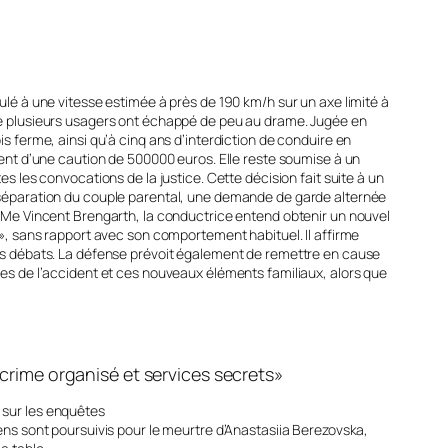
culé à une vitesse estimée à près de 190 km/h sur un axe limité à
 que plusieurs usagers ont échappé de peu au drame. Jugée en
ferme, ainsi qu’à cinq ans d’interdiction de conduire en
ement d’une caution de 500000 euros. Elle reste soumise à un
es les convocations de la justice. Cette décision fait suite à un
la séparation du couple parental, une demande de garde alternée
ar Me Vincent Brengarth, la conductrice entend obtenir un nouvel
s », sans rapport avec son comportement habituel. Il affirme
iers débats. La défense prévoit également de remettre en cause
nces de l’accident et ces nouveaux éléments familiaux, alors que
rime organisé et services secrets»
 sur les enquêtes
iens sont poursuivis pour le meurtre d’Anastasiia Berezovska,