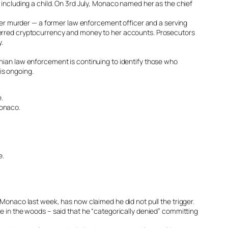
 including a child. On 3rd July, Monaco named her as the chief
er murder — a former law enforcement officer and a serving
sferred cryptocurrency and money to her accounts. Prosecutors
y.
inian law enforcement is continuing to identify those who
is ongoing.
.
Monaco.
e.
 Monaco last week, has now claimed he did not pull the trigger.
ve in the woods – said that he “categorically denied” committing