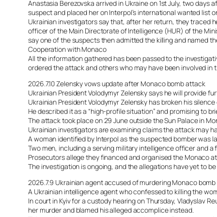
Anastasia Berezovska arrived in Ukraine on 1st July, two days a
suspect and placed her on Interpol’s international wanted list 
Ukrainian investigators say that, after her return, they tra
officer of the Main Directorate of Intelligence (HUR) of the 
say one of the suspects then admitted the killing and named the 
Cooperation with Monaco
All the information gathered has been passed to the investigati
ordered the attack and others who may have been involved in th
2026.7.10 Zelensky vows update after Monaco bomb attack
Ukrainian President Volodymyr Zelensky says he will provide fu
Ukrainian President Volodymyr Zelensky has broken his silence 
He described it as a “high-profile situation” and promising to br
The attack took place on 29 June outside the Sun Palace in Mo
Ukrainian investigators are examining claims the attack may ha
A woman identified by Interpol as the suspected bomber was la
Two men, including a serving military intelligence officer and a
Prosecutors allege they financed and organised the Monaco atta
The investigation is ongoing, and the allegations have yet to be 
2026.7.9 Ukrainian agent accused of murdering Monaco bomb
A Ukrainian intelligence agent who confessed to killing the wom
In court in Kyiv for a custody hearing on Thursday, Vladyslav R
her murder and blamed his alleged accomplice instead.