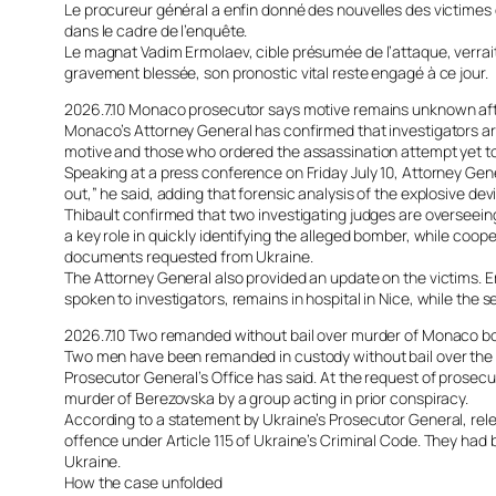
Le procureur général a enfin donné des nouvelles des victimes d
dans le cadre de l’enquête.
Le magnat Vadim Ermolaev, cible présumée de l’attaque, verrait
gravement blessée, son pronostic vital reste engagé à ce jour.
2026.7.10 Monaco prosecutor says motive remains unknown af
Monaco’s Attorney General has confirmed that investigators are
motive and those who ordered the assassination attempt yet to
Speaking at a press conference on Friday July 10, Attorney Gene
out,” he said, adding that forensic analysis of the explosive d
Thibault confirmed that two investigating judges are overseei
a key role in quickly identifying the alleged bomber, while coo
documents requested from Ukraine.
The Attorney General also provided an update on the victims. E
spoken to investigators, remains in hospital in Nice, while the 
2026.7.10 Two remanded without bail over murder of Monaco 
Two men have been remanded in custody without bail over the 
Prosecutor General’s Office has said. At the request of prosecu
murder of Berezovska by a group acting in prior conspiracy.
According to a statement by Ukraine’s Prosecutor General, rel
offence under Article 115 of Ukraine’s Criminal Code. They had be
Ukraine.
How the case unfolded