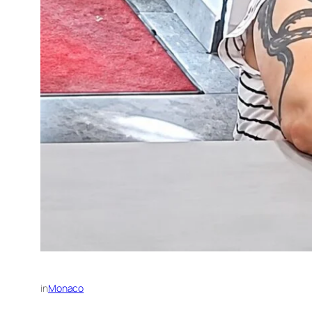
in
Monaco