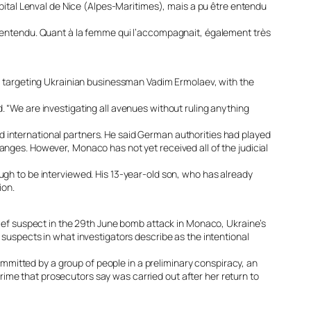
ôpital Lenval de Nice (Alpes-Maritimes), mais a pu être entendu
re entendu. Quant à la femme qui l’accompagnait, également très
ck targeting Ukrainian businessman Vadim Ermolaev, with the
. “We are investigating all avenues without ruling anything
 international partners. He said German authorities had played
anges. However, Monaco has not yet received all of the judicial
ugh to be interviewed. His 13-year-old son, who has already
ion.
f suspect in the 29th June bomb attack in Monaco, Ukraine’s
 suspects in what investigators describe as the intentional
mitted by a group of people in a preliminary conspiracy, an
 crime that prosecutors say was carried out after her return to