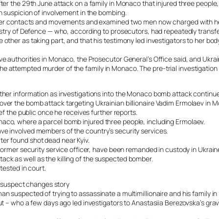
fter the 29th June attack on a family in Monaco that injured three people,
on suspicion of involvement in the bombing.
ced her contacts and movements and examined two men now charged with h
Ministry of Defence — who, according to prosecutors, had repeatedly tran
other as taking part, and that his testimony led investigators to her bod
ve authorities in Monaco, the Prosecutor General’s Office said, and Ukra
e attempted murder of the family in Monaco. The pre-trial investigation 
rther information as investigations into the Monaco bomb attack continue
over the bomb attack targeting Ukrainian billionaire Vadim Ermolaev in 
ief the public once he receives further reports.
naco, where a parcel bomb injured three people, including Ermolaev.
ve involved members of the country’s security services.
ter found shot dead near Kyiv.
 former security service officer, have been remanded in custody in Ukrain
ck as well as the killing of the suspected bomber.
tested in court.
 suspect changes story
an suspected of trying to assassinate a multimillionaire and his family in
eut – who a few days ago led investigators to Anastasiia Berezovska’s gra