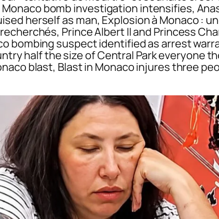
Monaco bomb investigation intensifies, Ana
sed herself as man, Explosion à Monaco : u
echerchés, Prince Albert II and Princess Char
o bombing suspect identified as arrest warra
untry half the size of Central Park everyone t
naco blast, Blast in Monaco injures three p