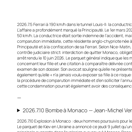
2026.7.5 Ferrari à 190 km/h dans le tunnel Louis-II: la conductr
L’affaire a profondément marqué la Principauté. Le 1er mars 2026
50 km/h. La conductrice était sortie indemne de l’accident, ma
comparution immédiate, cette résidente anglo-chypriote née à 
Principauté et à la confiscation de sa Ferrari. Selon Nice-Matin
contrôle judiciaire strict: interdiction de quitter Monaco, oblig
arrêt rendu le 10 juin 2026. Le parquet général indique que le
concernant leur fille et une citation à comparaître délivrée co
examen de son dossier. Son avocat souligne qu’elle ne présente «
également qu’elle « n’a jamais voulu exposer sa fille à ce risq
la procédure de comparution immédiate et d’en solliciter l’annu
cette condamnation pourrait également avoir des conséquences 
—
2026.7.10 Bombe à Monaco — Jean-Michel Verne
2026.7.10 Explosion à Monaco : deux hommes poursuivis pour le 
Le parquet de Kiev en Ukraine a annoncé ce jeudi 9 juillet qu’un