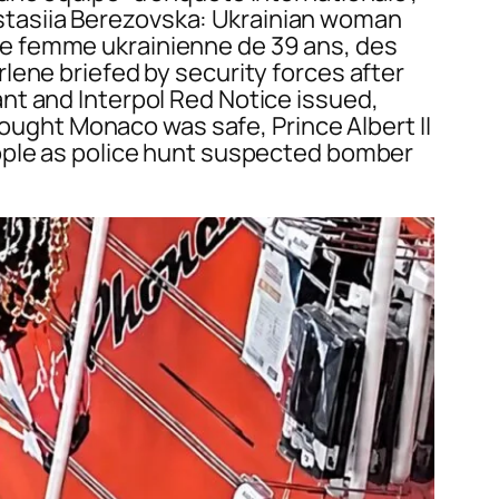
stasiia Berezovska: Ukrainian woman
ne femme ukrainienne de 39 ans, des
lene briefed by security forces after
nt and Interpol Red Notice issued,
hought Monaco was safe, Prince Albert II
eople as police hunt suspected bomber