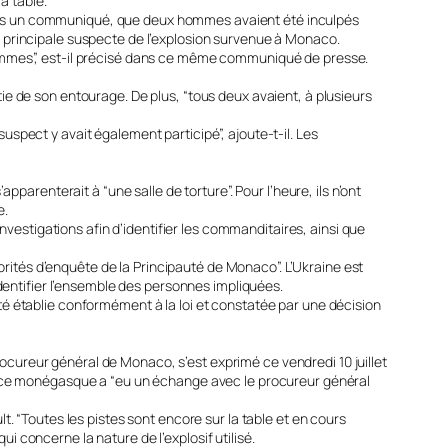
a table.
, dans un communiqué, que deux hommes avaient été inculpés
 principale suspecte de l’explosion survenue à Monaco.
hommes”, est-il précisé dans ce même communiqué de presse.
e de son entourage. De plus, “tous deux avaient, à plusieurs
pect y avait également participé”, ajoute-t-il. Les
arenterait à “une salle de torture”. Pour l’heure, ils n’ont
e.
nvestigations afin d’identifier les commanditaires, ainsi que
orités d’enquête de la Principauté de Monaco”. L’Ukraine est
dentifier l’ensemble des personnes impliquées.
é établie conformément à la loi et constatée par une décision
rocureur général de Monaco, s’est exprimé ce vendredi 10 juillet
justice monégasque a “eu un échange avec le procureur général
. “Toutes les pistes sont encore sur la table et en cours
ui concerne la nature de l’explosif utilisé.