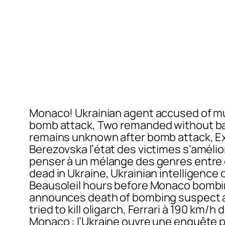
Monaco! Ukrainian agent accused of m
bomb attack, Two remanded without ba
remains unknown after bomb attack, Ex
Berezovska l’état des victimes s’améli
penser à un mélange des genres entre 
dead in Ukraine, Ukrainian intelligenc
Beausoleil hours before Monaco bombin
announces death of bombing suspect an
tried to kill oligarch, Ferrari à 190 km/
Monaco : l’Ukraine ouvre une enquête p