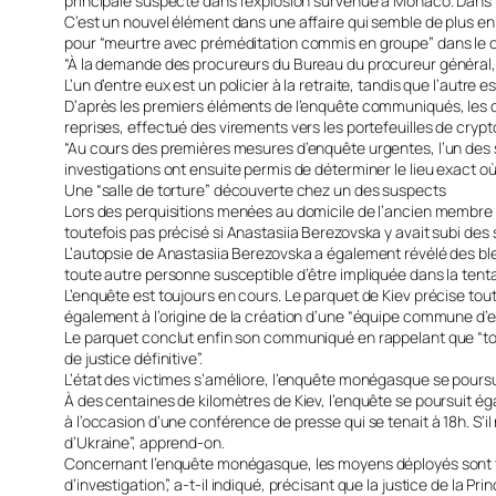
principale suspecte dans l’explosion survenue à Monaco. Dans la 
C’est un nouvel élément dans une affaire qui semble de plus en
pour “meurtre avec préméditation commis en groupe” dans le ca
“À la demande des procureurs du Bureau du procureur général,
L’un d’entre eux est un policier à la retraite, tandis que l’autr
D’après les premiers éléments de l’enquête communiqués, les de
reprises, effectué des virements vers les portefeuilles de cryp
“Au cours des premières mesures d’enquête urgentes, l’un des s
investigations ont ensuite permis de déterminer le lieu exact où 
Une “salle de torture” découverte chez un des suspects
Lors des perquisitions menées au domicile de l’ancien membre des
toutefois pas précisé si Anastasiia Berezovska y avait subi des 
L’autopsie de Anastasiia Berezovska a également révélé des bless
toute autre personne susceptible d’être impliquée dans la tenta
L’enquête est toujours en cours. Le parquet de Kiev précise tou
également à l’origine de la création d’une “équipe commune d’e
Le parquet conclut enfin son communiqué en rappelant que “tou
de justice définitive”.
L’état des victimes s’améliore, l’enquête monégasque se poursu
À des centaines de kilomètres de Kiev, l’enquête se poursuit éga
à l’occasion d’une conférence de presse qui se tenait à 18h. S’i
d’Ukraine”, apprend-on.
Concernant l’enquête monégasque, les moyens déployés sont toujo
d’investigation”, a-t-il indiqué, précisant que la justice de la P