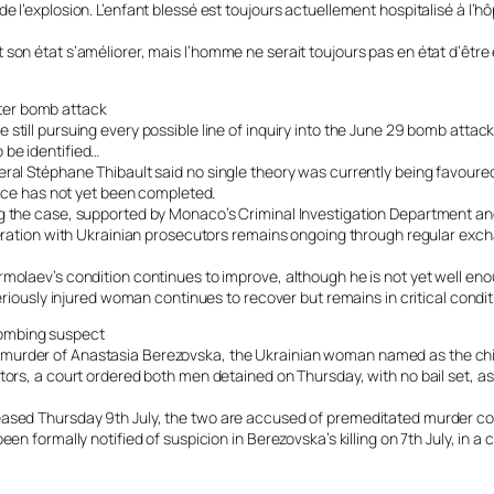
e l’explosion. L’enfant blessé est toujours actuellement hospitalisé à l’h
 son état s’améliorer, mais l’homme ne serait toujours pas en état d’êt
ter bomb attack
 still pursuing every possible line of inquiry into the June 29 bomb atta
 be identified…
ral Stéphane Thibault said no single theory was currently being favoured
evice has not yet been completed.
ng the case, supported by Monaco’s Criminal Investigation Department and
peration with Ukrainian prosecutors remains ongoing through regular exch
rmolaev’s condition continues to improve, although he is not yet well eno
seriously injured woman continues to recover but remains in critical condit
bombing suspect
murder of Anastasia Berezovska, the Ukrainian woman named as the chie
tors, a court ordered both men detained on Thursday, with no bail set, as
eased Thursday 9th July, the two are accused of premeditated murder com
en formally notified of suspicion in Berezovska’s killing on 7th July, in a