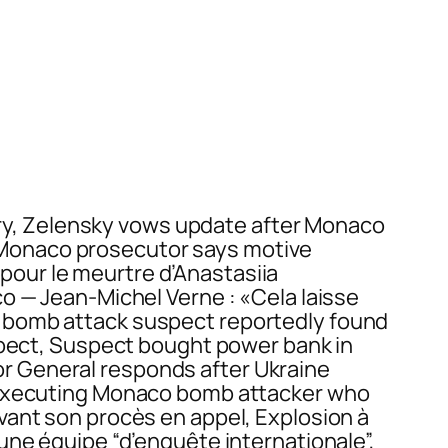
y, Zelensky vows update after Monaco
 Monaco prosecutor says motive
our le meurtre d’Anastasiia
o — Jean-Michel Verne : «Cela laisse
o bomb attack suspect reportedly found
spect, Suspect bought power bank in
r General responds after Ukraine
o executing Monaco bomb attacker who
e avant son procès en appel, Explosion à
une équipe “d’enquête internationale”,