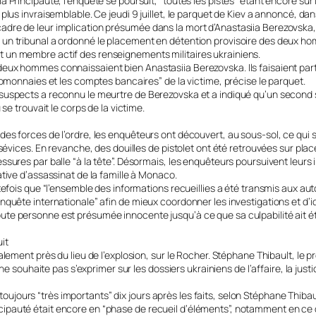
Principauté, l’enquête se poursuit, “toutes les pistes” étant encore sur l
 plus invraisemblable. Ce jeudi 9 juillet, le parquet de Kiev a annoncé
dre de leur implication présumée dans la mort d’Anastasiia Berezovska,
 un tribunal a ordonné le placement en détention provisoire des deux 
e est un membre actif des renseignements militaires ukrainiens.
ux hommes connaissaient bien Anastasiia Berezovska. Ils faisaient parti
tomonnaies et les comptes bancaires” de la victime, précise le parquet.
uspects a reconnu le meurtre de Berezovska et a indiqué qu’un second sus
se trouvait le corps de la victime.
 forces de l’ordre, les enquêteurs ont découvert, au sous-sol, ce qui s’app
sévices. En revanche, des douilles de pistolet ont été retrouvées sur plac
ures par balle “à la tête”. Désormais, les enquêteurs poursuivent leurs i
tive d’assassinat de la famille à Monaco.
tefois que “l’ensemble des informations recueillies a été transmis aux aut
nquête internationale” afin de mieux coordonner les investigations et d’i
te personne est présumée innocente jusqu’à ce que sa culpabilité ait ét
it
lement près du lieu de l’explosion, sur le Rocher. Stéphane Thibault, le p
l ne souhaite pas s’exprimer sur les dossiers ukrainiens de l’affaire, la 
urs “très importants” dix jours après les faits, selon Stéphane Thibault
rincipauté était encore en “phase de recueil d’éléments”, notamment en ce q