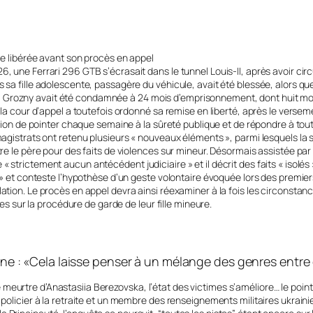
ice libérée avant son procès en appel
, une Ferrari 296 GTB s’écrasait dans le tunnel Louis-II, après avoir cir
is sa fille adolescente, passagère du véhicule, avait été blessée, alors
Grozny avait été condamnée à 24 mois d’emprisonnement, dont huit mois 
, la cour d’appel a toutefois ordonné sa remise en liberté, après le vers
ation de pointer chaque semaine à la sûreté publique et de répondre à tout
s magistrats ont retenu plusieurs « nouveaux éléments », parmi lesquels 
ntre le père pour des faits de violences sur mineur. Désormais assistée p
 strictement aucun antécédent judiciaire » et il décrit des faits « isolé
ue » et conteste l’hypothèse d’un geste volontaire évoquée lors des prem
lation. Le procès en appel devra ainsi réexaminer à la fois les circonsta
sur la procédure de garde de leur fille mineure.
 : «Cela laisse penser à un mélange des genres entre c
meurtre d’Anastasiia Berezovska, l’état des victimes s’améliore… le point
 policier à la retraite et un membre des renseignements militaires ukrain