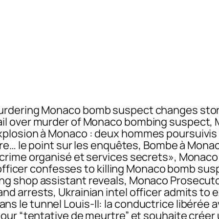
urdering Monaco bomb suspect changes stor
il over murder of Monaco bombing suspect,
plosion à Monaco : deux hommes poursuivis p
ore… le point sur les enquêtes, Bombe à Monac
crime organisé et services secrets», Monac
e officer confesses to killing Monaco bomb su
g shop assistant reveals, Monaco Prosecuto
d arrests, Ukrainian intel officer admits t
h dans le tunnel Louis-II: la conductrice libéré
our “tentative de meurtre” et souhaite créer 