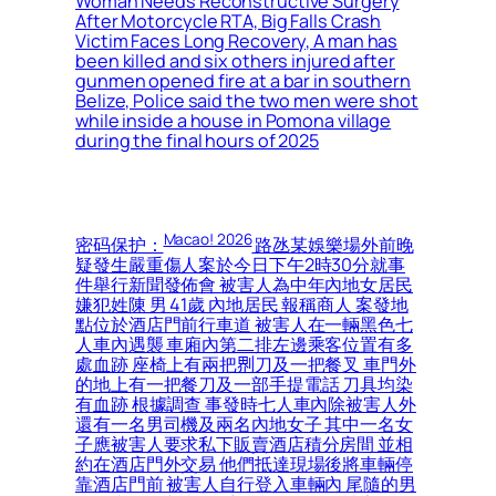
Woman Needs Reconstructive Surgery
After Motorcycle RTA, Big Falls Crash
Victim Faces Long Recovery, A man has
been killed and six others injured after
gunmen opened fire at a bar in southern
Belize, Police said the two men were shot
while inside a house in Pomona village
during the final hours of 2025
Macao! 2026
密码保护：
路氹某娛樂場外前晚
疑發生嚴重傷人案於今日下午2時30分就事
件舉行新聞發佈會 被害人為中年內地女居民
嫌犯姓陳 男 41歲 內地居民 報稱商人 案發地
點位於酒店門前行車道 被害人在一輛黑色七
人車內遇襲 車廂內第二排左邊乘客位置有多
處血跡 座椅上有兩把𠝹刀及一把餐叉 車門外
的地上有一把餐刀及一部手提電話 刀具均染
有血跡 根據調查 事發時七人車內除被害人外
還有一名男司機及兩名內地女子 其中一名女
子應被害人要求私下販賣酒店積分房間 並相
約在酒店門外交易 他們抵達現場後將車輛停
靠酒店門前 被害人自行登入車輛內 尾隨的男