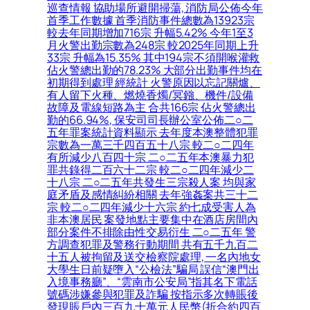
巡查情報 協助場所避開掃蕩, 消防局公佈今年
首季工作數據 首季消防事件總數為13923宗
較去年同期增加716宗 升幅5.42% 今年1至3
月火警出勤宗數為248宗 較2025年同期上升
33宗 升幅為15.35% 其中194宗不須開喉灌救
佔火警總出勤的78.23% 大部分出勤事件均在
初期得到處理 經統計 火警原因以忘記關爐、
有人留下火種、燃燒香燭/冥鏹、機件/設備
故障及電線短路為主 合共166宗 佔火警總出
勤的66.94%, 保安司司長辦公室公佈二○二
五年罪案統計資料顯示 去年度本澳整體犯罪
宗數為一萬三千四百五十八宗 較二○二四年
有所減少八百四十宗 二○二五年本澳暴力犯
罪共錄得二百六十二宗 較二○二四年減少二
十八宗 二○二五年共發生三宗殺人案 均與家
庭矛盾及感情糾紛相關 去年強姦案共三十二
宗 較二○二四年減少十六宗 約七成受害人為
非本澳居民 案發地點主要集中在酒店房間內
部分案件不排除由性交易衍生 二○二五年 警
方調查犯罪及警務行動期間 共有五千九百二
十五人被拘留及送交檢察院處理, 一名內地女
大學生日前疑墮入“公檢法”騙局 誤信“澳門出
入境事務廳”、“雲南市公安局”指其名下電話
號碼涉嫌參與犯罪及詐騙 按指示多次轉賬後
發現賬戶內三百九十萬元人民幣(折合約四百