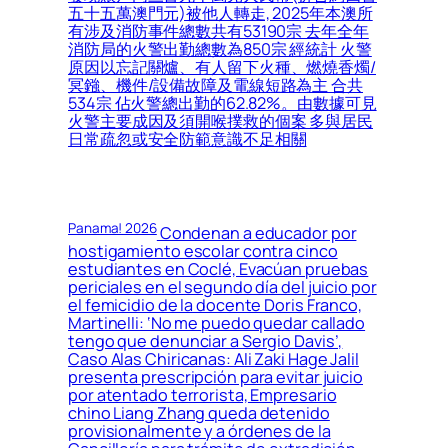
五十五萬澳門元)被他人轉走, 2025年本澳所
有涉及消防事件總數共有53190宗 去年全年
消防局的火警出勤總數為850宗 經統計 火警
原因以忘記關爐、有人留下火種、燃燒香燭/
冥鏹、機件/設備故障及電線短路為主 合共
534宗 佔火警總出勤的62.82%。由數據可見
火警主要成因及須開喉撲救的個案 多與居民
日常疏忽或安全防範意識不足相關
Panama! 2026
Condenan a educador por
hostigamiento escolar contra cinco
estudiantes en Coclé, Evacúan pruebas
periciales en el segundo día del juicio por
el femicidio de la docente Doris Franco,
Martinelli: ‘No me puedo quedar callado
tengo que denunciar a Sergio Davis’,
Caso Alas Chiricanas: Ali Zaki Hage Jalil
presenta prescripción para evitar juicio
por atentado terrorista, Empresario
chino Liang Zhang queda detenido
provisionalmente y a órdenes de la