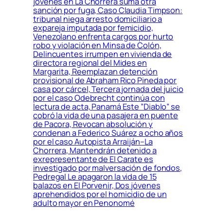
jóvenes en La Chorrera suma otra
sanción por fuga, Caso Claudia Timpson:
tribunal niega arresto domiciliario a
expareja imputada por femicidio,
Venezolano enfrenta cargos por hurto
robo y violación en Minsa de Colón,
Delincuentes irrumpen en vivienda de
directora regional del Mides en
Margarita, Reemplazan detención
provisional de Abraham Rico Pineda por
casa por cárcel, Tercera jornada del juicio
por el caso Odebrecht continúa con
lectura de acta, Panamá Este ”Diablo” se
cobró la vida de una pasajera en puente
de Pacora, Revocan absolución y
condenan a Federico Suárez a ocho años
por el caso Autopista Arraiján–La
Chorrera, Mantendrán detenido a
exrepresentante de El Carate es
investigado por malversación de fondos,
Pedregal Le apagaron la vida de 15
balazos en El Porvenir, Dos jóvenes
aprehendidos por el homicidio de un
adulto mayor en Penonomé