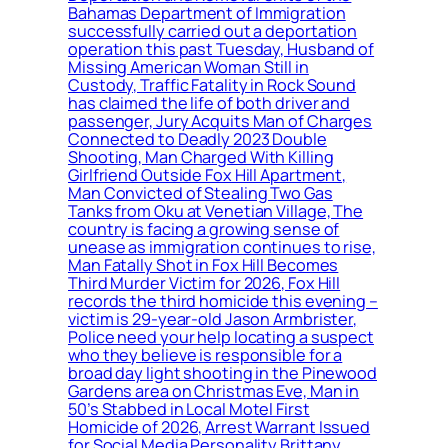
Bahamas Department of Immigration
successfully carried out a deportation
operation this past Tuesday, Husband of
Missing American Woman Still in
Custody, Traffic Fatality in Rock Sound
has claimed the life of both driver and
passenger, Jury Acquits Man of Charges
Connected to Deadly 2023 Double
Shooting, Man Charged With Killing
Girlfriend Outside Fox Hill Apartment,
Man Convicted of Stealing Two Gas
Tanks from Oku at Venetian Village, The
country is facing a growing sense of
unease as immigration continues to rise,
Man Fatally Shot in Fox Hill Becomes
Third Murder Victim for 2026, Fox Hill
records the third homicide this evening –
victim is 29-year-old Jason Armbrister,
Police need your help locating a suspect
who they believe is responsible for a
broad day light shooting in the Pinewood
Gardens area on Christmas Eve, Man in
50’s Stabbed in Local Motel First
Homicide of 2026, Arrest Warrant Issued
for Social Media Personality Brittany