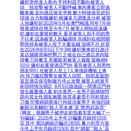
嫌犯突然進入車內 手持利器不斷向被害人
頭、頸攻擊 被害人不斷呼喊 車內乘客立即逃
離車廂 並向酒店保安求救 數十秒後保安趕到
現場 合力制服嫌犯 根據多方調查及分析 被害
人與嫌犯於2025年5月在澳門相識 同年7月份
發展成情侶 惟至今年7月 被害人開始疏遠嫌
犯 嫌犯在案發前數天 看見被害人與不同的男
子往來 認為被害人欺騙感情 亦感到在相戀期
間曾經為被害人投下大量金錢 深感不忿 於是
在2026年8月5日下午3時 嫌犯乘車前往氹仔
某店舖購買兩把𠝹刀 之後在自己酒店房內取
得餐刀與餐叉 意圖殺害被害人報復 當晚8時
50分 嫌犯在案發酒店門外 看見被害人與男性
朋友同行 在被害人登上7人車後趁機衝上車
內 持刀瘋狂襲擊女被害人頭部、頸部及面部
直至酒店保安制服方停止攻擊 被害人經過手
術現時情況穩定, 8月5日路氹區一間酒店門外
發生嚴重傷人案 初步查悉一名男子因感情問
題向其女性朋友施襲 致其多處受不同程度的
刀傷 司警經調查後已拘留涉案男子 有強烈跡
象顯示其觸犯“殺人罪未遂”及“禁用武器罪”
(网友：视频男子被押走前指着车里大喊了一
句骗钱), 2026年上半年 詐騙案共錄得1006
宗 其中 電訊網絡詐騙共283宗 暴力犯罪方面
今年上半年共錄得129宗 其中“綁架”“殺人”及