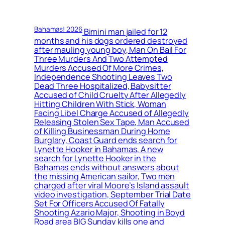
Bahamas! 2026
Bimini man jailed for 12
months and his dogs ordered destroyed
after mauling young boy, Man On Bail For
Three Murders And Two Attempted
Murders Accused Of More Crimes,
Independence Shooting Leaves Two
Dead Three Hospitalized, Babysitter
Accused of Child Cruelty After Allegedly
Hitting Children With Stick, Woman
Facing Libel Charge Accused of Allegedly
Releasing Stolen Sex Tape, Man Accused
of Killing Businessman During Home
Burglary, Coast Guard ends search for
Lynette Hooker in Bahamas, A new
search for Lynette Hooker in the
Bahamas ends without answers about
the missing American sailor, Two men
charged after viral Moore’s Island assault
video investigation, September Trial Date
Set For Officers Accused Of Fatally
Shooting Azario Major, Shooting in Boyd
Road area BIG Sunday kills one and