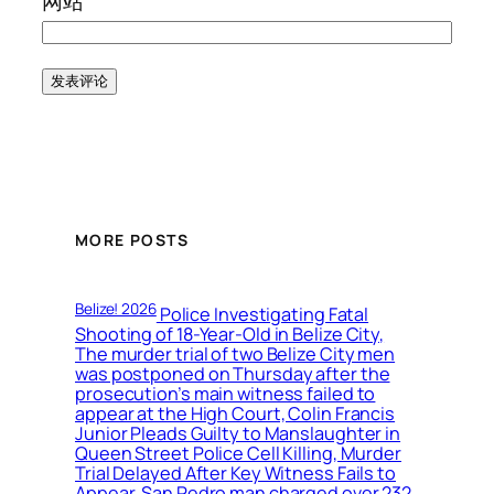
网站
MORE POSTS
Belize! 2026
Police Investigating Fatal
Shooting of 18-Year-Old in Belize City,
The murder trial of two Belize City men
was postponed on Thursday after the
prosecution’s main witness failed to
appear at the High Court, Colin Francis
Junior Pleads Guilty to Manslaughter in
Queen Street Police Cell Killing, Murder
Trial Delayed After Key Witness Fails to
Appear, San Pedro man charged over 232