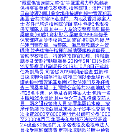
“嚴重傷害身體完整性”等嚴重暴力罪案繼續
保持零案發或低案發率, 檢察院訊：澳門司警
日前破獲3個以桑拿場作掩護的操控賣淫犯罪
集團 合共拘捕26名澳門、內地及香港涉案人
士 案件已移送檢察院偵辦 當中包括3名現役
保安部隊人員 其中一人為治安警察局副局長
梁慶康(60歲) 資料顯示 梁慶康1996年修畢
保安部隊高等學校第二屆警官培訓課程後 歷
任澳門警務廳、特警隊、海島警務廳之主管
職務 並先後擔任指揮部輔助暨服務處處長、
警察學校校長、特警隊指揮官助理、情報廳
廳長及策劃行動廳廳長 2019年5月1日起擔任
治安警察局代副局長 2019年10月8日正式就
任為副局長, 司警從2019年開始追查 並於昨
日採取聯合掃蕩行動 破獲三個以桑拿場作掩
護的操控賣淫犯罪集團 行動於澳門及氹仔搜
查三間桑拿場、五間辦公室等共23個地點 拘
捕26名本澳、內地及香港涉案人士 包括一名
主腦和25名骨幹 其中包含三名現役保安部人
員、兩名退役警務人員 犯罪集團藉水療、按
摩作偽裝 招攬亞洲及東歐女子從事性交易 每
次收費2000至8000澳門元 技師可分得1000
至2000澳門元 集團去年整體不法收益高達
2.4億至3.2億澳門元 多名現役及退役執法人
員收受巨額保護費 定期收取賄款並暗中通報