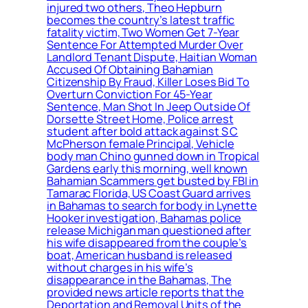
injured two others, Theo Hepburn
becomes the country’s latest traffic
fatality victim, Two Women Get 7-Year
Sentence For Attempted Murder Over
Landlord Tenant Dispute, Haitian Woman
Accused Of Obtaining Bahamian
Citizenship By Fraud, Killer Loses Bid To
Overturn Conviction For 45-Year
Sentence, Man Shot In Jeep Outside Of
Dorsette Street Home, Police arrest
student after bold attack against S C
McPherson female Principal, Vehicle
body man Chino gunned down in Tropical
Gardens early this morning, well known
Bahamian Scammers get busted by FBI in
Tamarac Florida, US Coast Guard arrives
in Bahamas to search for body in Lynette
Hooker investigation, Bahamas police
release Michigan man questioned after
his wife disappeared from the couple’s
boat, American husband is released
without charges in his wife’s
disappearance in the Bahamas, The
provided news article reports that the
Deportation and Removal Units of the