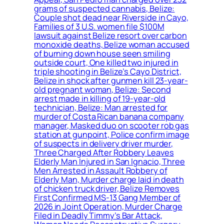
grams of suspected cannabis, Belize:
Couple shot dead near Riverside in Cayo,
Families of 3 U.S. women file $100M
lawsuit against Belize resort over carbon
monoxide deaths, Belize woman accused
of burning down house seen smiling
outside court, One killed two injured in
triple shooting in Belize’s Cayo District,
Belize in shock after gunmen kill 23-year-
old pregnant woman, Belize: Second
arrest made in killing of 19-year-old
technician, Belize: Man arrested for
murder of Costa Rican banana company
manager, Masked duo on scooter rob gas
station at gunpoint, Police confirm image
of suspects in delivery driver murder,
Three Charged After Robbery Leaves
Elderly Man Injured in San Ignacio, Three
Men Arrested in Assault Robbery of
Elderly Man, Murder charge laid in death
of chicken truck driver, Belize Removes
First Confirmed MS-13 Gang Member of
2026 in Joint Operation, Murder Charge
Filed in Deadly Timmy’s Bar Attack,