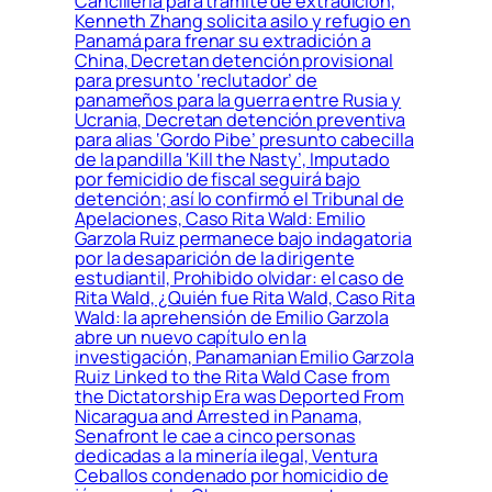
Cancillería para trámite de extradición,
Kenneth Zhang solicita asilo y refugio en
Panamá para frenar su extradición a
China, Decretan detención provisional
para presunto ‘reclutador’ de
panameños para la guerra entre Rusia y
Ucrania, Decretan detención preventiva
para alias ‘Gordo Pibe’ presunto cabecilla
de la pandilla ‘Kill the Nasty’, Imputado
por femicidio de fiscal seguirá bajo
detención; así lo confirmó el Tribunal de
Apelaciones, Caso Rita Wald: Emilio
Garzola Ruiz permanece bajo indagatoria
por la desaparición de la dirigente
estudiantil, Prohibido olvidar: el caso de
Rita Wald, ¿Quién fue Rita Wald, Caso Rita
Wald: la aprehensión de Emilio Garzola
abre un nuevo capítulo en la
investigación, Panamanian Emilio Garzola
Ruiz Linked to the Rita Wald Case from
the Dictatorship Era was Deported From
Nicaragua and Arrested in Panama,
Senafront le cae a cinco personas
dedicadas a la minería ilegal, Ventura
Ceballos condenado por homicidio de