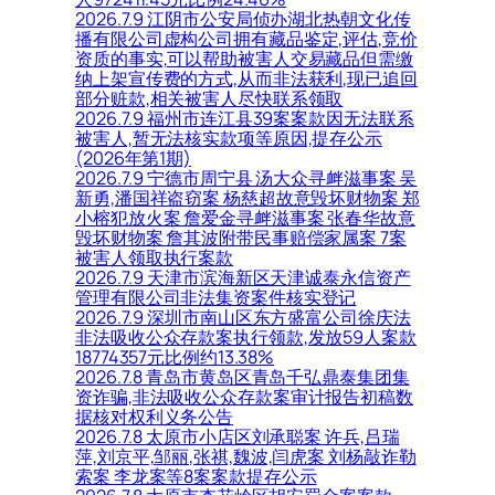
2026.7.9 江阴市公安局侦办湖北热朝文化传
播有限公司虚构公司拥有藏品鉴定,评估,竞价
资质的事实,可以帮助被害人交易藏品但需缴
纳上架宣传费的方式,从而非法获利,现已追回
部分赃款,相关被害人尽快联系领取
2026.7.9 福州市连江县39案案款因无法联系
被害人,暂无法核实款项等原因,提存公示
(2026年第1期)
2026.7.9 宁德市周宁县 汤大众寻衅滋事案 吴
新勇,潘国祥盗窃案 杨慈超故意毁坏财物案 郑
小榕犯放火案 詹爱金寻衅滋事案 张春华故意
毁坏财物案 詹其波附带民事赔偿家属案 7案
被害人领取执行案款
2026.7.9 天津市滨海新区天津诚泰永信资产
管理有限公司非法集资案件核实登记
2026.7.9 深圳市南山区东方盛富公司徐庆法
非法吸收公众存款案执行领款,发放59人案款
18774357元比例约13.38%
2026.7.8 青岛市黄岛区青岛千弘鼎泰集团集
资诈骗,非法吸收公众存款案审计报告初稿数
据核对权利义务公告
2026.7.8 太原市小店区刘承聪案 许兵,吕瑞
萍,刘京平,邹丽,张祺,魏波,闫虎案 刘杨敲诈勒
索案 李龙案等8案案款提存公示