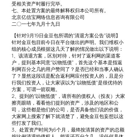
受相关资产时履行完毕。
七、本处置方案的最终解释权归本公司所有。
北京亿信宝网络信息咨询有限公司
二〇一七年九月十九日
【针对9月19日金豆包所谓的“清退方案公告”说明】
针对金豆包目前今日在平台做出的声明。我们维权小
组的核心成员根据这几天了解的情况做出以下说明：
1、该清退方案，区别对待，针对了返利网的渠道客
户，提到基本同意“以物抵债”，首先这个基本是指返
利网百分之几的用户赞同了？是否已经和当事人确认
了？显然这段话是配合返利网应付投资人的，且是分
行我们投资人，让大家误以为“以物抵债”是很优待的
方案，可谓一箭双雕。
2、提到的“以物抵债”，请所有的债权人（投友）大家
擦亮眼睛，看看他们提到的资产，涉及的地区和公
司，这些都是他们的公司，是否具备他们说的价值，
大家网上搜索了解下就清楚了，避免金豆包妄想以这
些打发了我们。
3、处置资产时间为6个月，最终按清算的资产的总额
按比例清退给债权人，能返还百分之几，没任何具体