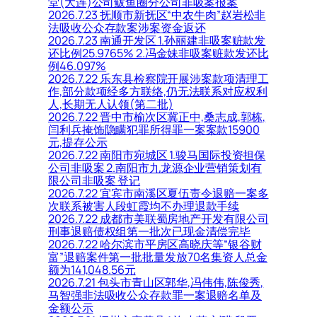
堂(大连)公司鲅鱼圈分公司非吸案报案
2026.7.23 抚顺市新抚区“中农牛肉”赵岩松非
法吸收公众存款案涉案资金返还
2026.7.23 南通开发区 1.孙丽建非吸案赃款发
还比例25.9765% 2.冯金妹非吸案赃款发还比
例46.097%
2026.7.22 乐东县检察院开展涉案款项清理工
作,部分款项经多方联络,仍无法联系对应权利
人,长期无人认领(第二批)
2026.7.22 晋中市榆次区冀正中,桑志成,郭栋,
闫利兵掩饰隐瞒犯罪所得罪一案案款15900
元,提存公示
2026.7.22 南阳市宛城区 1.骏马国际投资担保
公司非吸案 2.南阳市九龙源企业营销策划有
限公司非吸案 登记
2026.7.22 宜宾市南溪区夏伍责令退赔一案多
次联系被害人段虹霞均不办理退款手续
2026.7.22 成都市美联蜀房地产开发有限公司
刑事退赔债权组第一批次已现金清偿完毕
2026.7.22 哈尔滨市平房区高晓庆等“银谷财
富”退赔案件第一批批量发放70名集资人总金
额为141,048.56元
2026.7.21 包头市青山区郭华,冯伟伟,陈俊秀,
马智强非法吸收公众存款罪一案退赔名单及
金额公示