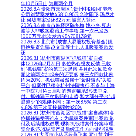
年10月5日止,为期两个月
2026.8.4 贵阳市云岩区 1.贵州中颐颐和养老
公司刘慧案发放45810.95元 2.谢阳飞,玛尼才
让,侯垅海案发还32万元 被害人登记
2026.8.4 南京市鼓楼区陈冬梅,姚小冬,豆忠
波等人非吸案退赔工作事项,第一次已发放
1000万元,此次发放4547081.39元
2026.8.3 北京市(成吉大易股权投资基金)姚
恒艳集资诈骗,赵文政等十九人非吸案案款发
还
2026.8.1 (杭州市西湖区“抓钱猫”案自媒
体)2026年7月31日,多位热心投友反馈,已收
到“抓钱猫”案的第三次退赔,并且此次回款金
额比前两次加起来的还要多,第三次回款比例
约为20%。抓钱猫虽然属于“聚财猫系”关联
平台,但案件已移交杭州法院执行,不参与上海
一中院7月14日启动的聚财猫系3%集中兑
付。抓钱猫三次退赔的走势,和大部分平台“越
退越少”的规律不同：第一次3.5%,第二次
4.8%,第三次直接飙到约20%
2026.8.1 (杭州市西湖区“抓钱猫”案自媒体)各
位抓钱猫受害难友：为掌握案件审理,案款兑
付及后续维权进展,现将抓钱猫案件分案审理,
资金返还,冻结资产及后续工作方向做些说明
2026.8.1 太原市小店区段燕飞案 罗江慧,刘王