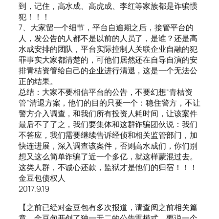
到，记住，高水成、高虎成、李红等家族都是诈骗惯
犯！！！
7、大家留一个细节，平台自逾期之后，接管平台的
人，发公告的人都不是以前的人员了，是谁？还是高
水成安排的团队，平台实际控制人关联企业自融的犯
罪事实大家都清楚的，可他们居然还在自导自演的安
排青桔资管给自己的企业进行清退，这是一个无法公
正的结果。
总结：大家不要相信平台的公告，不要幻想“青桔资
管”清退方案，他们的目的只要一个：稳住警方，不让
警方介入调查，和我们所有投资人耗时间，让该案件
最后不了了之，我们要集体和这群诈骗团伙说：我们
不答应，我们需要继续告诉经侦和相关监管部门，加
快连进展，深入调查该案件，否则高水成们，你们别
想又这么简单诈骗了近一个多亿，就这样蒙混过去。
这类人群，不诚心还款，监狱才是他们的归宿！！！
金豆包债权人
2017.9.19
【之前已经对金豆包有多次报道，请查阅之前相关篇
章，金豆包开创了独一无二的公告雷模式。要说一个