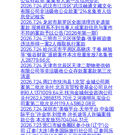
公众存款罪”案集资人第一次信息登记
2026.7.24 武汉市江汉区“武汉融通文藏文化
有限公司非法吸收公众款案”214名集资人信
息登记核实
2026.7.24 龙岩市新罗区全面清理历史遗留
案款,现将联系不到当事人或案款信息与案件
不符的案款予以公告(2026年第一期)
2026.7.24 三明市三元区张荣鑫,张曼丽追缴
违法所得一案2人领取执行案款
2026.7.24 哈尔滨市平房区高晓庆,于春,林旭
等“银谷财富”退赔案件本次批量发放7名集资
人28779.66元
2026.7.24 天津市北辰区天津二塑物资供销
有限公司等非法吸收公众存款案案款第三次
清退
2026.7.24 周口市扶沟县 1.京贸,金城公司两
案第二批次兑付,北京京贸投资基金公司兑付
890人1371009.64元,扶沟金城创业咨询公司
兑付262人2858315.70元 2.河南明礼实业公
司案第二批次兑付119人43862.08元
2026.7.24 深圳市“美银平台,天华平台,中金国
际平台”许金华,刘世奇,许长途等人诈骗案领
款公告,本次发放35704044.31元
2026.7.23 营口市鲅鱼圈区参小伙(辽宁)公
司,辽参(大连)商务国际旅行社公司,辽参同乐