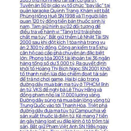
2003 thu hồi nhiều tài sản có giá trị,
Tuyên án 50 bị cáo vụ tổ chức “bay lắc” tại
quán karaoke Quỳnh Trang, Khám xét bắt
Phùng Hồng Huệ SN 1998 và 11 người liên
quan 120 tỷ đồng tiền bán thuốc sinh lý
nam, Tạm giữ hình sự 02 đối tượng để
điều tra về hành vi “Tàng trữ trái phép
chất ma túy”, Bắt giữ thêm Lê Nhật Tài SN
2000 sau khi đột kích 1 tòa nhà trong vụ
án 2.300 tỷ đồng, Công an kiểm tra 5 khu
căn hộ cao cấp phá chuyên án đặc biệt
lớn: Phong tỏa 2003 tài khoản tại 36 ngân
hàng tổng số dư 3.000 tỷ, Ra quyết định
khởi tố Hoàng Thị Bích Ngọc SN 2001, Khởi
tố thanh niên lừa đảo chiếm đoạt tài sản
để trả nợ chơi game, Hai bị cáo trong
đường dây mua bán ma túy ở TPHCM lĩnh
án tử, VKS đề nghị bà Lê Thúy Hằng và
đồng phạm nộp lại 17.000 lượng vàng,
Đường dây súng ná mua bán lòng vòng từ
Trung Quốc vào tới Thanh Hóa, Triệt phá
đường dây đưa ma túy từ Campuchia về
sản xuất thuốc lá điện tử, Kẻ mang 7 tiền
án gây hàng loạt vụ đập kính ô tô trộm tài
sản, Bắt giữ Phạm Việt Anh SN 1984 ngay