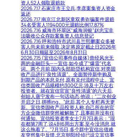
资人52人领取退赔款
2026.7.17 石家庄市王立兵,李彦案集资人资金
返还
2026.7.17 南京江北新区童双勇诈骗案件退赔
34名受害人1194000元退赔比例17.87%
2026.7.16 威海市环翠区“威海润银”赵忠宝非
法吸收公众存款案集资人信息登记
2026.7.16 呼和浩特市武川县兰熙鹏案众多被
害人尚未前来领取,决定将原定截止日2026年
6月30日顺延至2026年8月31日
2026.7.15 (宜信公司事件自媒体)曾经风光无
两的金融巨头——宜信,如今成了“爆雷”代名
词。两个月前,国内头部助贷机构宜信,对类固
收产品进行“良性清退”。全面暂停新申购及
到期产品的本息兑付,原有兑付流程中止。宜
信类固收产品规模约300亿元,涉及十万左右
投资者。就在宜信官宣“良性清退”的六天后,
创始人唐宁发布一句话动态,他说：“二次创业
开启之日,拼搏ing。”此后,其个人专栏再无更
新。宜信类固收产品投资人称,自己所在的官
方企业微信群突然被解散了,且事前并没有任
何通知。宜信投资者李女士7月7日表示：“现
在都第7周了,说4到6周出方案,至今没消息,就
这么拖着了。”7月15日,多个群中宜信出借难
友突然集中反馈,北京朝阳经侦已设立宜信事