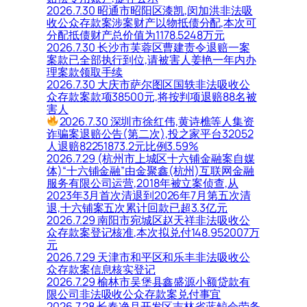
2026.7.30 昭通市昭阳区漆凯,闵加洪非法吸
收公众存款案涉案财产以物抵债分配,本次可
分配抵债财产总价值为1178.5248万元
2026.7.30 长沙市芙蓉区曹建责令退赔一案
案款已全部执行到位,请被害人姜艳一年内办
理案款领取手续
2026.7.30 大庆市萨尔图区国轶非法吸收公
众存款案款项38500元,将按判项退赔88名被
害人
2026.7.30 深圳市徐红伟,黄诗樵等人集资
诈骗案退赔公告(第二次),投之家平台32052
人退赔82251873.2元比例3.59%
2026.7.29 (杭州市上城区十六铺金融案自媒
体)“十六铺金融”由金聚鑫(杭州)互联网金融
服务有限公司运营,2018年被立案侦查,从
2023年3月首次清退到2026年7月第五次清
退,十六铺案五次累计回款已超3.3亿元
2026.7.29 南阳市宛城区赵天祥非法吸收公
众存款案登记核准,本次拟兑付148.952007万
元
2026.7.29 天津市和平区和乐丰非法吸收公
众存款案信息核实登记
2026.7.29 榆林市吴堡县鑫盛源小额贷款有
限公司非法吸收公众存款案兑付事宜
2026.7.28 长春净月开发区吉林省蓝鲸会劳务