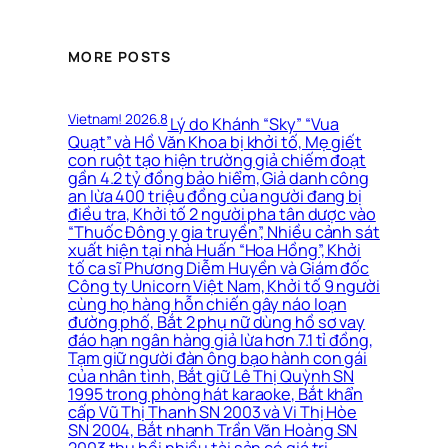
MORE POSTS
Vietnam! 2026.8
Lý do Khánh “Sky” “Vua
Quạt” và Hồ Văn Khoa bị khởi tố, Mẹ giết
con ruột tạo hiện trường giả chiếm đoạt
gần 4.2 tỷ đồng bảo hiểm, Giả danh công
an lừa 400 triệu đồng của người đang bị
điều tra, Khởi tố 2 người pha tân dược vào
“Thuốc Đông y gia truyền”, Nhiều cảnh sát
xuất hiện tại nhà Huấn “Hoa Hồng”, Khởi
tố ca sĩ Phương Diễm Huyền và Giám đốc
Công ty Unicorn Việt Nam, Khởi tố 9 người
cùng họ hàng hỗn chiến gây náo loạn
đường phố, Bắt 2 phụ nữ dùng hồ sơ vay
đáo hạn ngân hàng giả lừa hơn 7.1 tỉ đồng,
Tạm giữ người đàn ông bạo hành con gái
của nhân tình, Bắt giữ Lê Thị Quỳnh SN
1995 trong phòng hát karaoke, Bắt khẩn
cấp Vũ Thị Thanh SN 2003 và Vi Thị Hòe
SN 2004, Bắt nhanh Trần Văn Hoàng SN