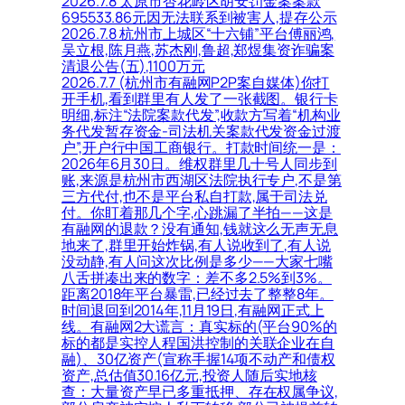
2026.7.8 太原市杏花岭区胡安罚金案案款
695533.86元因无法联系到被害人,提存公示
2026.7.8 杭州市上城区“十六铺”平台傅丽鸿,
吴立根,陈月燕,苏杰刚,鲁超,郑煜集资诈骗案
清退公告(五),1100万元
2026.7.7 (杭州市有融网P2P案自媒体)你打
开手机,看到群里有人发了一张截图。银行卡
明细,标注“法院案款代发”,收款方写着“机构业
务代发暂存资金-司法机关案款代发资金过渡
户”,开户行中国工商银行。打款时间统一是：
2026年6月30日。维权群里几十号人同步到
账,来源是杭州市西湖区法院执行专户,不是第
三方代付,也不是平台私自打款,属于司法兑
付。你盯着那几个字,心跳漏了半拍——这是
有融网的退款？没有通知,钱就这么无声无息
地来了,群里开始炸锅,有人说收到了,有人说
没动静,有人问这次比例是多少——大家七嘴
八舌拼凑出来的数字：差不多2.5%到3%。
距离2018年平台暴雷,已经过去了整整8年。
时间退回到2014年,11月19日,有融网正式上
线。有融网2大谎言：真实标的(平台90%的
标的都是实控人程国洪控制的关联企业在自
融)、30亿资产(宣称手握14项不动产和债权
资产,总估值30.16亿元,投资人随后实地核
查：大量资产早已多重抵押、存在权属争议,