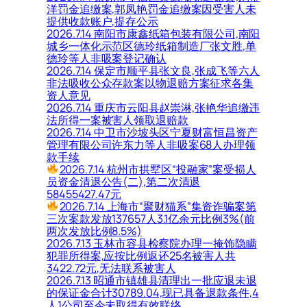
洋罚金追缴案,郭凤艳罚金追缴案因受害人未
提供收款账户,提存公示
2026.7.14 南阳市康鑫纸箱包装有限公司,南阳
城乡一体化示范区德玲纸箱制造厂张文胜,单
德玲等人非吸案登记确认
2026.7.14 保定市顺平县张文良,张成飞等六人
非法吸收公众存款案以物退赔方案征求各集
资人意见
2026.7.14 重庆市云阳县赵崇淋,张艳华追缴违
法所得一案被害人领取退赔款
2026.7.14 中卫市沙坡头区宁夏财富恒昌资产
管理有限公司许东力等人非吸案68人办理领
款手续
2026.7.14 杭州市拱墅区“投融家”案受损人
员资金清退公告(二),第二次清退
58455427.47元
2026.7.14 上海市“聚财猫系”集资诈骗案第
三次案款发放137657人3.1亿余元比例3%(前
两次发放比例8.5%)
2026.7.13 玉林市容县检察院办理一掩饰隐瞒
犯罪所得案,应按比例返还25名被害人共
3422.72元,无法联系被害人
2026.7.13 昭通市镇雄县清理出一批应退未退
的保证金合计30789.04,现已具备退款条件,4
人1公司至今未取得有效联络