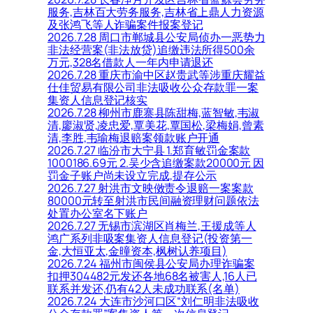
服务,吉林百大劳务服务,吉林省上鼎人力资源
及张鸿飞等人诈骗案件报案登记
2026.7.28 周口市郸城县公安局侦办一恶势力
非法经营案(非法放贷)追缴违法所得500余
万元,328名借款人一年内申请退还
2026.7.28 重庆市渝中区赵贵武等涉重庆耀益
仕佳贸易有限公司非法吸收公众存款罪一案
集资人信息登记核实
2026.7.28 柳州市鹿寨县陈甜梅,蓝智敏,韦淑
清,廖淑贤,凌忠爱,覃美花,覃国松,梁梅娟,曾素
清,李胜,韦瑜梅退赔案领款账户开通
2026.7.27 临汾市大宁县 1.郑育敏罚金案款
1000186.69元 2.吴少含追缴案款20000元 因
罚金子账户尚未设立完成,提存公示
2026.7.27 射洪市文映傚责令退赔一案案款
80000元转至射洪市民间融资理财问题依法
处置办公室名下账户
2026.7.27 无锡市滨湖区肖梅兰,王援成等人
鸿广系列非吸案集资人信息登记(投资第一
金,大恒亚太,金曈资本,枫树认养项目)
2026.7.24 福州市闽侯县公安局办理诈骗案
扣押304482元发还各地68名被害人,16人已
联系并发还,仍有42人未成功联系(名单)
2026.7.24 大连市沙河口区“刘仁明非法吸收