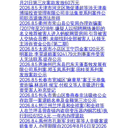
月21日第三次案款发放60万元
2026.8.5 天津市河北区敦促潘超等涉天津泰
博瑞投资管理有限公司非法集资系列案件公
司职员退缴违法所得
2026.8.5 衢州市常山县公安局办理诈骗案
(2017年至2018年,嫌疑人以招聘网络兼职的
名义推荐被害人进入蚂蚁网盟房间,引导被害
人交纳会员费),未能找到全部被害人,认领无
主涉诈资金公告(第二期)
2026.8.5 太原市小店区王宁罚金案120元不
明案款,李昊退赔案9241.79元刑事案件受害
人无法联系,提存公示
2026.8.5 恩施州巴东县巴东天蓬畜牧发展有
限公司系列案,邓玉凤系列案,田桂英系列案
发放案款公示
2026.8.5 长春市宽城区“麻黄草”案王元恭集
资诈骗,林吉祥,侯宝,付权义等人非吸进行集
资受害人补充登记
2026.8.5 包头市青山区鲁燕春非法吸收公众
存款罪一案退赔名单及金额第三次公示
2026.8.4 怒江州兰坪县和全祥案(和全祥等
人在兰坪县营盘镇内盗窃变压器内铜芯线)执
行到位6152.4元,一年内办理退款
2026.8.4 禹州市孔新军,刘红英等人非吸案退
赔集资人,办理期限自2026年8月6日至2026