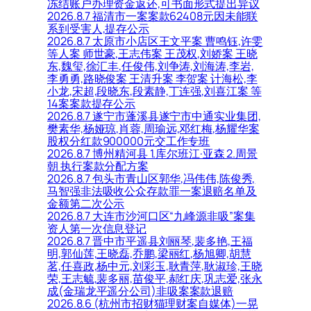
冻结账户办理资金返还,可书面形式提出异议
2026.8.7 福清市一案案款62408元因未能联
系到受害人,提存公示
2026.8.7 太原市小店区王文平案 曹鸣钰,许雯
等人案 师世豪,王志伟案 王茂权,刘娇案 王晓
东,魏玺,徐汇丰,任俊伟,刘争涛,刘海涛,李岩,
李勇勇,路晓俊案 王清升案 李贺案 计海松,李
小龙,宋超,段晓东,段素静,丁连强,刘喜江案 等
14案案款提存公示
2026.8.7 遂宁市蓬溪县遂宁市中通实业集团,
樊素华,杨娅琼,肖蓉,周瑜远,邓红梅,杨耀华案
股权分红款900000元交工作专班
2026.8.7 博州精河县 1.库尔班江·亚森 2.周景
朝 执行案款分配方案
2026.8.7 包头市青山区郭华,冯伟伟,陈俊秀,
马智强非法吸收公众存款罪一案退赔名单及
金额第二次公示
2026.8.7 大连市沙河口区“九峰源非吸”案集
资人第一次信息登记
2026.8.7 晋中市平遥县刘丽琴,裴多艳,王福
明,郭仙莲,王晓磊,乔鹏,梁丽红,杨旭卿,胡慧
茗,任喜政,杨中元,刘彩玉,耿青萍,耿淑珍,王晓
荣,王志毓,裴多丽,苗俊平,郝红庆,巩志爱,张永
成(金瑞龙平遥分公司)非吸案案款退赔
2026.8.6 (杭州市招财猫理财案自媒体)一晃