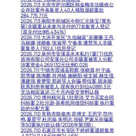
2026.7.13 大庆市萨尔图区韩金梅非法吸收公
众存款案件各集资人40人领取退赔案款
284,775.71元
2026.7.13 南阳市宛城区今朝汇元珠宝(冀先
菊)非吸案从未参与兑付的77名集资人登记
(原兑付比例5.434%)
2026.7.13 大连开发区“久信融富”吴珊珊,王丹,
马丽娜,张晓春,张淑琴,宁春美,潘慧等人非吸
案集资人(192人)信息登记
2026.7.12 泉州市安溪县水木私行(厦门)信息
咨询有限公司安溪分公司非吸案被害人分配
涉案资金4,269,132元比例0.026
2026.7.11 宁德市霞浦县郭辉,张晓晨,叶子涵,
郑雪健,陈海鹏,肖鸿铭,施晓阳,侯文斌,林生强,
潘建强,黄梦莹,郑超等人诈骗,帮信案,因未能
联系到所有被害人,现有执行到位40881.3元
无法相应返还,三个月内提交资料认领
2026.7.10 博州精河县 1.吐那洪·艾力买卖合同
纠纷案 2.吐尔逊·吾希民间借贷纠纷案 执行案
款的分配方案
2026.7.10 常熟市陈俊杰,苏博文,王思宇,范均
鸣,夏星宇,杜忠瑜,朱明志,徐硕,尹家乐诈骗案
等50案执行款认领(2026年第3期）
2026.7.10 石家庄市长安区于婷婷案退赔集资
人972411.45元比例24.46%