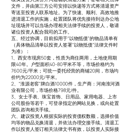
文件，并由第三方公司安排以快递等方式将清退资产
寄送至投资人联系地址。为了快速、顺利、高效地推
进清退工作的实施，处置团队将优先接待到达办公地
址现场并可以当场办理相关法律手续的投资人，敬请
诸位投资人配合我司的工作。
五、经过协调，目前拟用于“以物抵债”的物品清单有
（具体物品清单以投资人签署“以物抵债”法律文件时
为准）：
1、西安市现房50套，性质为商住两用，土地使用期
限40年。户型面积40-80平米不等，市场价格约为
7600元/平米；可统一委托经营的商铺20间，市场均
价约为22000元/平米。
2、“淮源老窖”牌白酒10000件，生产商：河南淮河酒
业有限公司，市场价格798元/件。
3、女士手表、珠宝首饰、日用品、家用电器、上市
公司股份等若干，可登录指定的网站兑换，或向处置
团队咨询相关手续。
六、建议投资人根据实际的投资债权数额，选择价值
均等的物品兑换清退，并依法办理交接手续。清退工
作以投资人签订相关法律文书有效，以投资人实际接