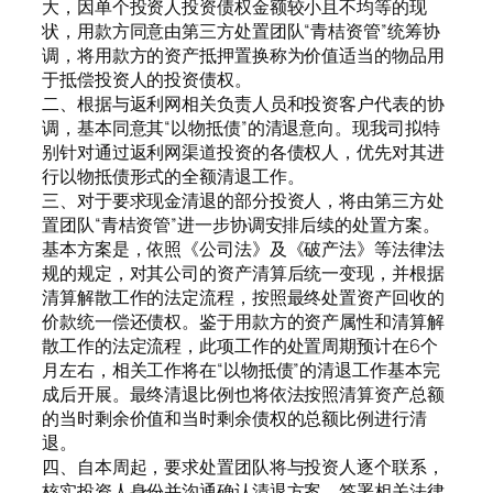
大，因单个投资人投资债权金额较小且不均等的现
状，用款方同意由第三方处置团队“青桔资管”统筹协
调，将用款方的资产抵押置换称为价值适当的物品用
于抵偿投资人的投资债权。
二、根据与返利网相关负责人员和投资客户代表的协
调，基本同意其“以物抵债”的清退意向。现我司拟特
别针对通过返利网渠道投资的各债权人，优先对其进
行以物抵债形式的全额清退工作。
三、对于要求现金清退的部分投资人，将由第三方处
置团队“青桔资管”进一步协调安排后续的处置方案。
基本方案是，依照《公司法》及《破产法》等法律法
规的规定，对其公司的资产清算后统一变现，并根据
清算解散工作的法定流程，按照最终处置资产回收的
价款统一偿还债权。鉴于用款方的资产属性和清算解
散工作的法定流程，此项工作的处置周期预计在6个
月左右，相关工作将在“以物抵债”的清退工作基本完
成后开展。最终清退比例也将依法按照清算资产总额
的当时剩余价值和当时剩余债权的总额比例进行清
退。
四、自本周起，要求处置团队将与投资人逐个联系，
核实投资人身份并沟通确认清退方案，签署相关法律