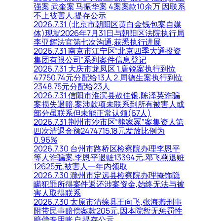
强案 武奎案 马振华案 4案案款10余万 因联系
不上被害人,提存公示
2026.7.31 (北京市朝阳区黄白金钱包案自媒
体)现就2026年7月31日与朝阳区法院执行局
李亚辉法官第七次沟通,获悉执行进展
2026.7.31 南京市江宁区“北京四季大通投资
集团有限公司”系列案件信息登记
2026.7.31 大庆市龙凤区 1.唐锐案执行到位
47750.74元分配给13人 2.周德生案执行到位
2348.75元分配给23人
2026.7.31 信阳市淮滨县敖佳银,陈泽英诈骗
案损失退赔,案涉款项未联系到所有被害人或
部分虽联系但未能正常认领(67人)
2026.7.31 荆州市沙市区“熊家冢”案集资人第
四次清退金额2474715.18元发放比例为
0.96%
2026.7.30 台州市路桥区检察院办理李恩平
等人诈骗案,李恩平退赃13394元,邓飞燕退赃
12625元,被害人一年内领取
2026.7.30 滁州市定远县检察院办理掩饰隐
瞒犯罪所得案件返还涉案资金,始终无法与被
害人取得联系
2026.7.30 太原市清徐县王向飞,张海燕刑事
附带民事赔偿案款205元,因本院暂无惩罚性
赔偿专用账户,提存公示