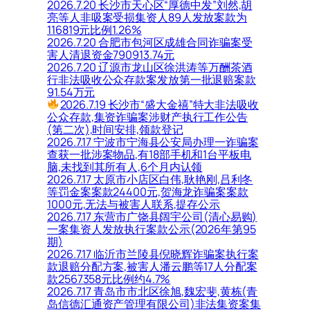
2026.7.20 长沙市天心区“厚德中发”刘然,胡
亮等人非吸案受损集资人89人发放案款为
116819元比例1.26%
2026.7.20 合肥市包河区成雄合同诈骗案受
害人清退资金790913.74元
2026.7.20 辽源市龙山区徐洪涛等万酬茶酒
行非法吸收公众存款案发放第一批退赔案款
91.54万元
2026.7.19 长沙市“盛大金禧”特大非法吸收
公众存款,集资诈骗案涉财产执行工作公告
(第二次),时间安排,领款登记
2026.7.17 宁波市宁海县公安局办理一诈骗案
查获一批涉案物品,有18部手机和1台平板电
脑,未找到其所有人,6个月内认领
2026.7.17 太原市小店区白伟,耿艳刚,吕利冬
等罚金案案款24400元,贺海龙诈骗案案款
1000元,无法与被害人联系,提存公示
2026.7.17 东营市广饶县阔宇公司(清心易购)
一案集资人发放执行案款公示(2026年第95
期)
2026.7.17 临沂市兰陵县倪晓辉诈骗案执行案
款退赔分配方案,被害人潘云鹏等17人分配案
款2567358元比例约4.7%
2026.7.17 青岛市市北区徐旭,魏宏斐,黄栋(青
岛信德汇通资产管理有限公司)非法集资案集