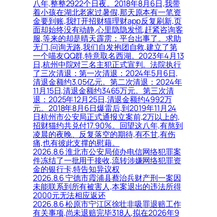
八年,整整2922个日夜。2018年8月6日,我带
着小孩在湖北老家过暑假,那天原本有一笔资
金要到账,我打开招财猫理财app反复刷新,页
面却始终没有动静,心里隐隐发慌,赶紧咨询客
服,等来的却是晴天霹雳：平台出事了。求助
无门,问询无路,我们自发抱团自救,建立了第
一个喵友QQ群,特意取名西湖。2023年4月13
日,杭州中院对三名主犯正式宣判。法院执行
了三次清退：第一次清退：2024年5月6日,
清退金额约3.05亿元。第二次清退：2024年
11月15日,清退金额约3465万元。第三次清
退：2025年12月25日,清退金额约4992万
元。2018年8月6日爆雷后,到2019年11月24
日杭州市公安局正式通报立案前,2万以上的,
招财猫约共兑付17.90%。回望这八年,有熬到
凌晨的夜晚、反复落空的期待,有不甘,有伤
痛,也有彼此支撑的慰藉。
2026.8.6 淮北市公安局侦办电信网络犯罪案
件冻结了一批用于接收,流转涉嫌网络犯罪资
金的银行卡,特告知异议权
2026.8.6 宁德市霞浦县蔡治兵财产刑一案因
未能联系到所有被害人,本案退出的违法所得
2000元无法相应返还
2026.8.6 松原市宁江区徐壮非吸罪退赔工作
有关事项,尚未退赔完毕318人,拟在2026年9