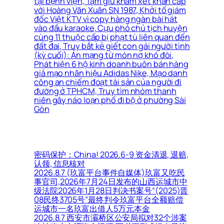
tại bệnh viện, Tạm giữ khám xét khẩn cấp
với Hoàng Văn Xuân SN 1987, Khởi tố giám
đốc Việt KTV vì copy hàng ngàn bài hát
vào đầu karaoke, Cựu phó chủ tịch huyện
cùng 11 thuộc cấp bị phạt tù liên quan đến
đất đai, Truy bắt kẻ giết con gái người tình
(kỳ cuối): Án mạng từ món nợ khó đòi,
Phát hiện 6 hộ kinh doanh buôn bán hàng
giả mạo nhãn hiệu Adidas Nike, Mạo danh
công an chiếm đoạt tài sản của người đi
đường ở TPHCM, Truy tìm nhóm thanh
niên gây náo loạn phố đi bộ ở phường Sài
Gòn
密码保护：China! 2026.6-9 资金清退, 退赔,
认领, 信息核对
2026.8.7 (玖富平台事件自媒体)玖富又吃民
事官司,2026年7月24日发布的山西运城市中
级法院2026年1月28日判决书案号“(2025)晋
08民终3705号”最终判令玖富平台全额赔偿
运城市一名玖富出借人5万元本金
2026.8.7 西安市灞桥区公安局拟对32个涉案