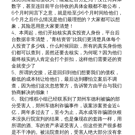
数字，甚至连目前平台待收的具体金额都不敢公布，
6个月时间言下之意，就是给至少6个月时间给他们，
6个月之后什么情况是他们最理想的？大家都可以想
象，其险恶用意大家要清楚！
4、本周起，他们开始核实真实投资人身份，平台后
台数据非常清楚，“青桔资管”比我们更清楚具体每个
人投资了多少钱，什么时候回款，所有的真实身份他
们都可以查到，居然还要去核实，为何呢？因为他们
最终核实的人肯定会打个折扣，这样他们需要还的资
金就变少了
5、所谓的交接，还是回归到他们想要我们的债权，
极低的成本转让给他们，最后达到哪怕立案后不调
查，因为他们这次忽悠警方，告诉警方由平台与我们
协商解决的假象！
6、我们维权小组已经联系到了郑州车德利被骗的部
分受害人，郑州车德利诈骗事件，该案涉案资金近4
亿，两年多过去了，至今为止，高水成等诈骗团伙根
本没执行院宣判的结果，也是像现在的套路一样，用
所谓的酒、车的资产承诺受害人，但这些资产很多都
是不干净的。被法院查封的，受害人绝大部分没有拿