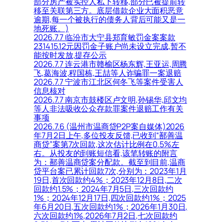
部分房产被实控人私下转移,部分已被提前转
移至关联第三方。底层借款企业大面积恶意
逾期,每一个被执行的债务人背后可能又是一
地死账。)
2026.7.7 临汾市大宁县郑育敏罚金案案款
231415.12元因罚金子账户尚未设立完成,暂不
能按时发放,提存公示
2026.7.7 连云港市赣榆区杨东辉,王亚运,周腾
飞,葛海波,程国栋,王喆等人诈骗罪一案退赔
2026.7.7 宁波市江北区何冬飞等案件受害人
信息核对
2026.7.7 南京市鼓楼区卢文明,孙锡华,邱文均
等人非法吸收公众存款罪案件退赔工作有关
事项
2026.7.6 (温州市温商贷P2P案自媒体)2026
年7月2日上午,多位投友反馈,已收到“鄯善温
商贷”案第7次回款,这次估计比例在0.5%左
右。从投友的到账短信看,该笔转账的附言
为：鄯善温商贷案分配款。截至到目前,温商
贷平台案已累计回款7次,分别为：2023年1月
19日,首次回款约4%；2023年12月8日,二次
回款约1.5%；2024年7月5日,三次回款约
1%；2024年12月17日,四次回款约1%；2025
年6月20日,五次回款约1%；2026年1月30日,
六次回款约1%,2026年7月2日,七次回款约