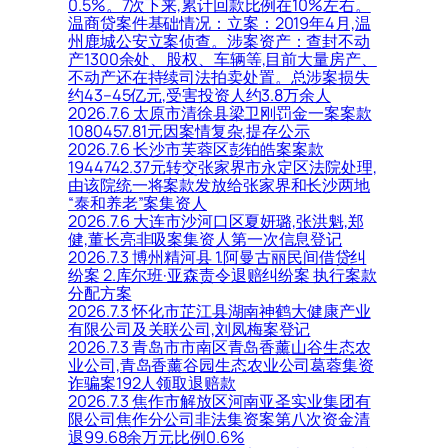
0.5%。7次下来,累计回款比例在10%左右。
温商贷案件基础情况：立案：2019年4月,温
州鹿城公安立案侦查。涉案资产：查封不动
产1300余处、股权、车辆等,目前大量房产、
不动产还在持续司法拍卖处置。总涉案损失
约43–45亿元,受害投资人约3.8万余人
2026.7.6 太原市清徐县梁卫刚罚金一案案款
1080457.81元因案情复杂,提存公示
2026.7.6 长沙市芙蓉区彭铂皓案案款
1944742.37元转交张家界市永定区法院处理,
由该院统一将案款发放给张家界和长沙两地
“泰和养老”案集资人
2026.7.6 大连市沙河口区夏妍璐,张洪魁,郑
健,董长亮非吸案集资人第一次信息登记
2026.7.3 博州精河县 1.阿曼古丽民间借贷纠
纷案 2.库尔班·亚森责令退赔纠纷案 执行案款
分配方案
2026.7.3 怀化市芷江县湖南神鹤大健康产业
有限公司及关联公司,刘凤梅案登记
2026.7.3 青岛市市南区青岛香薰山谷生态农
业公司,青岛香薰谷园生态农业公司葛蓉集资
诈骗案192人领取退赔款
2026.7.3 焦作市解放区河南亚圣实业集团有
限公司焦作分公司非法集资案第八次资金清
退99.68余万元比例0.6%