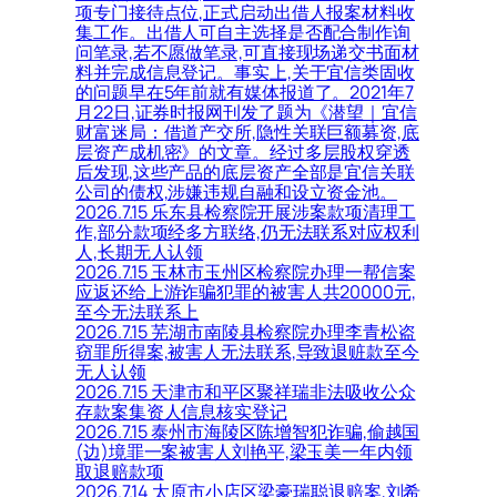
项专门接待点位,正式启动出借人报案材料收
集工作。出借人可自主选择是否配合制作询
问笔录,若不愿做笔录,可直接现场递交书面材
料并完成信息登记。事实上,关于宜信类固收
的问题早在5年前就有媒体报道了。2021年7
月22日,证券时报网刊发了题为《潜望｜宜信
财富迷局：借道产交所,隐性关联巨额募资,底
层资产成机密》的文章。经过多层股权穿透
后发现,这些产品的底层资产全部是宜信关联
公司的债权,涉嫌违规自融和设立资金池。
2026.7.15 乐东县检察院开展涉案款项清理工
作,部分款项经多方联络,仍无法联系对应权利
人,长期无人认领
2026.7.15 玉林市玉州区检察院办理一帮信案
应返还给上游诈骗犯罪的被害人共20000元,
至今无法联系上
2026.7.15 芜湖市南陵县检察院办理李青松盗
窃罪所得案,被害人无法联系,导致退赃款至今
无人认领
2026.7.15 天津市和平区聚祥瑞非法吸收公众
存款案集资人信息核实登记
2026.7.15 泰州市海陵区陈增智犯诈骗,偷越国
(边)境罪一案被害人刘艳平,梁玉美一年内领
取退赔款项
2026.7.14 太原市小店区梁豪瑞聪退赔案,刘希