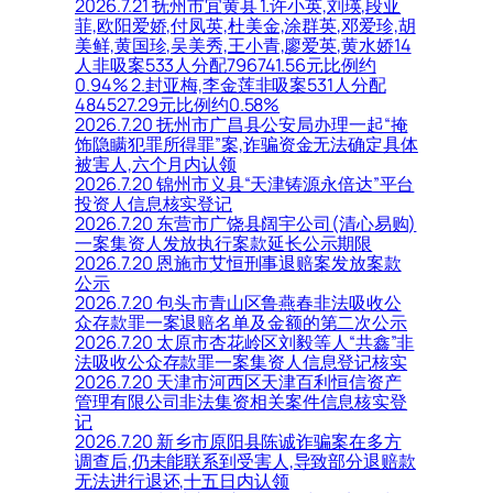
2026.7.21 抚州市宜黄县 1.许小英,刘瑛,段亚
菲,欧阳爱娇,付凤英,杜美金,涂群英,邓爱珍,胡
美鲜,黄国珍,吴美秀,王小青,廖爱英,黄水娇14
人非吸案533人分配796741.56元比例约
0.94% 2.封亚梅,李金莲非吸案531人分配
484527.29元比例约0.58%
2026.7.20 抚州市广昌县公安局办理一起“掩
饰隐瞒犯罪所得罪”案,诈骗资金无法确定具体
被害人,六个月内认领
2026.7.20 锦州市义县“天津铸源永倍达”平台
投资人信息核实登记
2026.7.20 东营市广饶县阔宇公司(清心易购)
一案集资人发放执行案款延长公示期限
2026.7.20 恩施市艾恒刑事退赔案发放案款
公示
2026.7.20 包头市青山区鲁燕春非法吸收公
众存款罪一案退赔名单及金额的第二次公示
2026.7.20 太原市杏花岭区刘毅等人“共鑫”非
法吸收公众存款罪一案集资人信息登记核实
2026.7.20 天津市河西区天津百利恒信资产
管理有限公司非法集资相关案件信息核实登
记
2026.7.20 新乡市原阳县陈诚诈骗案在多方
调查后,仍未能联系到受害人,导致部分退赔款
无法进行退还,十五日内认领