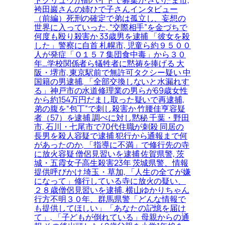
袴田巖さんの姉ひで子さんインタビュー
（前編）死刑の確定で弟は孤立し、妄想の
世界に入っていった, “交際相手”を金づちで
何度も殴り殺害か 33歳男を逮捕 「彼女を殺
した」警察に自首 札幌市, 児童ら約９５００
人が発症「Ｏ１５７集団食中毒」から３０
年…学校関係者ら犠牲者に黙祷を捧げる 大
阪・堺市, 東京駅前で無許可タクシー疑い 中
国籍の男逮捕, 「全部交換しないと水漏れす
る」神戸市の水道修理業の男らが69歳女性
から約154万円だまし取った疑いで再逮捕,
弟の腹を“包丁”で刺し殺害か 竹腰佳亨容疑
者（57）を逮捕 調べに対し黙秘 千葉・野田
市, 石川・七尾市で70代住職が刺殺 同居の
長男を殺人容疑で逮捕 犯行から通報まで何
があったのか, 「指導に不満」で修行先の寺
に放火容疑 僧侶見習いを逮捕 佐賀県警, 茨
城・五霞女子高生殺害23年 茨城県警、情報
提供呼びかけ 埼玉・草加, 「人生の全てが嫌
になって」修行している寺に放火の疑い、
２８歳僧侶見習いを逮捕, 横山ゆかりちゃん
行方不明３０年、群馬県警「どんな情報で
も提供してほしい」「あなたの記憶を届け
て」, 「子どもが倒れている」母親からの通