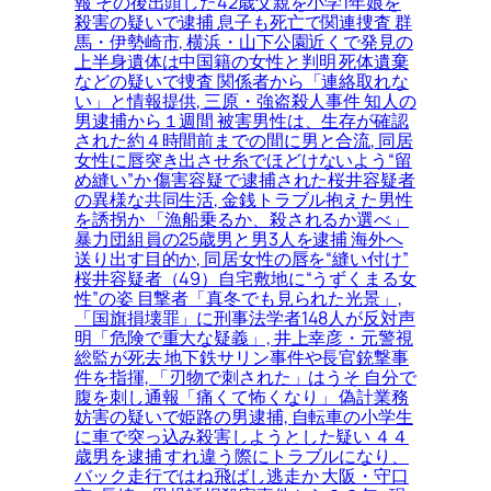
報 その後出頭した42歳父親を小学1年娘を
殺害の疑いで逮捕 息子も死亡で関連捜査 群
馬・伊勢崎市, 横浜・山下公園近くで発見の
上半身遺体は中国籍の女性と判明 死体遺棄
などの疑いで捜査 関係者から「連絡取れな
い」と情報提供, 三原・強盗殺人事件 知人の
男逮捕から１週間 被害男性は、生存が確認
された約４時間前までの間に男と合流, 同居
女性に唇突き出させ糸でほどけないよう“留
め縫い”か 傷害容疑で逮捕された桜井容疑者
の異様な共同生活, 金銭トラブル抱えた男性
を誘拐か 「漁船乗るか、殺されるか選べ」
暴力団組員の25歳男と男3人を逮捕 海外へ
送り出す目的か, 同居女性の唇を“縫い付け”
桜井容疑者（49）自宅敷地に“うずくまる女
性”の姿 目撃者「真冬でも見られた光景」,
「国旗損壊罪」に刑事法学者148人が反対声
明「危険で重大な疑義」, 井上幸彦・元警視
総監が死去 地下鉄サリン事件や長官銃撃事
件を指揮, 「刃物で刺された」はうそ 自分で
腹を刺し通報「痛くて怖くなり」 偽計業務
妨害の疑いで姫路の男逮捕, 自転車の小学生
に車で突っ込み殺害しようとした疑い ４４
歳男を逮捕 すれ違う際にトラブルになり、
バック走行ではね飛ばし逃走か 大阪・守口