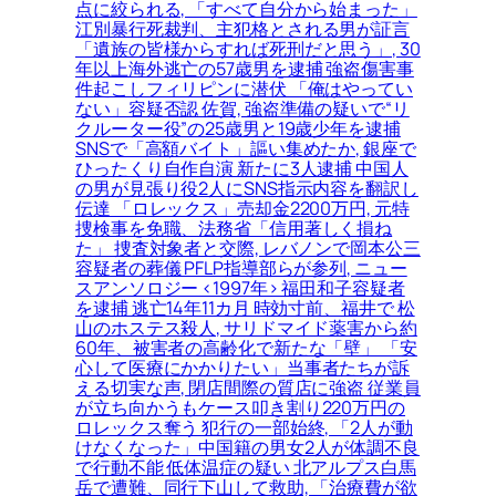
点に絞られる, 「すべて自分から始まった」
江別暴行死裁判、主犯格とされる男が証言
「遺族の皆様からすれば死刑だと思う」, 30
年以上海外逃亡の57歳男を逮捕 強盗傷害事
件起こしフィリピンに潜伏 「俺はやってい
ない」容疑否認 佐賀, 強盗準備の疑いで“リ
クルーター役”の25歳男と19歳少年を逮捕
SNSで「高額バイト」謳い集めたか, 銀座で
ひったくり自作自演 新たに3人逮捕 中国人
の男が見張り役2人にSNS指示内容を翻訳し
伝達 「ロレックス」売却金2200万円, 元特
捜検事を免職、法務省「信用著しく損ね
た」 捜査対象者と交際, レバノンで岡本公三
容疑者の葬儀 PFLP指導部らが参列, ニュー
スアンソロジー <1997年> 福田和子容疑者
を逮捕 逃亡14年11カ月 時効寸前、福井で 松
山のホステス殺人, サリドマイド薬害から約
60年、被害者の高齢化で新たな「壁」 「安
心して医療にかかりたい」当事者たちが訴
える切実な声, 閉店間際の質店に強盗 従業員
が立ち向かうもケース叩き割り220万円の
ロレックス奪う 犯行の一部始終, 「2人が動
けなくなった」中国籍の男女2人が体調不良
で行動不能 低体温症の疑い 北アルプス白馬
岳で遭難、同行下山して救助, 「治療費が欲