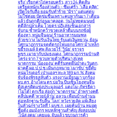
จริง’ เรียกค่าไถ่ครอบครัว, สาว 24 คิดสั้น
เครียดหนักเรื่องส่วนตัว – ซึมเศร้า, “เสือ ดุสิต”
เปิดใจกับสื่อ ยอมรับทำร้าย “มิรา” แต่แค่ตบ
ไม่ใช่ต่อย ปัดข่มขืนเพราะคบหากันมา 7 เดือน
แล้ว ยันถูกตีก่อนมาคลอด, วุ่นไม่หยุดมนุษย์
คดีลักปลาเค็ม โวยตร.ปฏิเสธเซ็นเอกสาร
จับกุม ซ้ำหนักคว้าขวดเหล้าดื่มบนรถขังผู้
ต้องหา, หนุ่มจีนฉุน! ร้านอาหารมณฑล
ห้วยขวาง ไม่รับเงินไทย รับแต่เงินหยวน, ย้อน
โศกนาฏกรรมจุดตัดรถไฟแยกอโศก! ม้าเหล็ก
ขยี้รถเมล์ 8 ศพ สังเวยไร้ ‘วินัย’ จราจร
พขร.เมายากับปมธงแดง, โศกนาฏกรรมบ้านทิ
โคร่ง จาก 7 ขวบหายตัวปริศนา สู่เหตุ
ฆาตกรรม ‘น้ององุ่น’ คดีรันทดผืนป่าตะวันตก,
ผ่าคดี ผอ.ป.ป.ช.เมินกฎหมาย ‘เมาขับ’ ขยี้ดับ
หนุ่มไรเดอร์ เป่าแอลฯ ทะลุ 189 มก.% สังคม
จับจ้องพิรุธสลับตัว, แรงงานเมียนมา บุกร้อง
ผบ.ตร. อ้างโดน ตร.บ่อวิน บีบเซ็นโยงทุนจีน
ดิสเครดิตแข่งประมูลแอร์, แตงโม-ภัทรธิดา
(ไม่ได้) ตกเรือ ส่อถูก “ฆาตกรรม” อำพรางคดี,
คลี่ปมคดี ‘หวย6ล้าน’ อลวน เพื่อนบ้านจำนน
ต่อหลักฐาน รับสิ้น ‘โลภ’ หวังรวยลัด แพ้เสียง
ในหัวฉกรางวัลที่ 1, ผบช.ก. เผยค้นบ้าน หมอดู
ชื่อดัง อมมังกร พบหลักฐานสำคัญ สั่งสอบปม
‘โน้ส อุดม’ เคยแฉ, จับแล้ว ขบวนการค้า