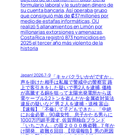
formulario laboral y le sustraen dinero de
su cuenta bancaria, Así operaba grupo
que consiguió más de ₡37 millones por
medio de estafas informáticas, OIJ
realizó 5 allanamientos en Limón por
millonarias extorsiones y amenazas,
Costa Rica registró 873 homicidios en
2025 el tercer año más violento de la
historia
Japan! 2026.7-9
「キャバクラいかがですか」
声を掛けた相手は私服で警戒中の警察官 路
上で客引きをした疑いで男2人を逮捕, 価格
が高騰する銅を狙って太陽光発電所から送
電ケーブル2.2トンを盗んだか 金属盗対策法
違反の疑いなど 男２人を逮捕・送検 富山,
【速報】「不倫して子どもできた」「中絶
にお金必要」90歳女性、息子かたる男らに
1000万円超手渡す, 佐賀県独自ブランド
「いちごさん」の苗２０００株盗難…７年か
け開発、盗難６回目, 【現場報告】男の死因