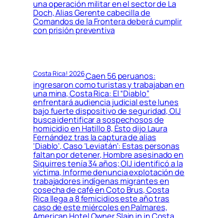
una operación militar en el sector de La
Doch, Alias Gerente cabecilla de
Comandos de la Frontera deberá cumplir
con prisión preventiva
Costa Rica! 2026
Caen 56 peruanos:
ingresaron como turistas y trabajaban en
una mina, Costa Rica: El “Diablo”
enfrentará audiencia judicial este lunes
bajo fuerte dispositivo de seguridad, OIJ
busca identificar a sospechosos de
homicidio en Hatillo 8, Esto dijo Laura
Fernández tras la captura de alias
‘Diablo’, Caso ‘Leviatán’: Estas personas
faltan por detener, Hombre asesinado en
Siquirres tenía 34 años; OIJ identificó a la
víctima, Informe denuncia explotación de
trabajadores indígenas migrantes en
cosecha de café en Coto Brus, Costa
Rica llega a 8 femicidios este año tras
caso de este miércoles en Palmares,
American Hotel Owner Slain in in Costa