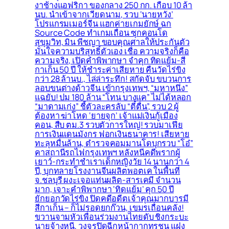
งาช้างแอฟริกา ของกลาง 250 กก. เกือบ 10 ล้า
นบ. นำเข้าจากเวียดนาม, รวบ ‘นายหวัง’
โปรแกรมเมอร์จีน แฮกค่ายเกมยักษ์ ฉก
Source Code ทำเกมเถื่อน ซุกคอนโด
สุขุมวิท, มิน พีชญา ขอบคุณศาลให้ประกันตัว
มั่นใจความบริสุทธิ์ตัวเอง เชื่อ ความจริงก็คือ
ความจริง, เปิดคำพิพากษา จำคุก ทิดแย้ม-สี
กาเก็น 50 ปี ให้ชำระค่าเสียหาย คืนวัดไร่ขิง
กว่า 28 ล้านบ., ไล่ล่าระทึก! สกัดจับ ขบวนการ
ลอบขนต่างด้าวจีน เข้ากรุงเทพฯ, “มหาหนึ่ง”
แฉยับ! ปม 180 ล้าน “โทน บางแค” ไม่ได้หลอก
“มาดามเก่ง” ชี้ตัวละครลับ “ตี๋ตื่น”, รวบ 2 ผู้
ต้องหา ฆ่าโหด ‘ยายจุก’ เจ้าแม่เงินกู้เมือง
คอน, สืบ ตม.3 รวบตัวการใหญ่! รวบมาเฟีย
การเงินแดนมังกร ฟอกเงินธนาคาร! เสียหาย
ทะลุหมื่นล้าน, ตำรวจคอมมานโดบุกรวบ “โอ๋”
คาสถานีรถไฟกรุงเทพฯ หลังหนีคดีพรากผู้
เยาว์-กระทำชำเราเด็กหญิงวัย 14 นานกว่า 4
ปี, บุกทลายโรงงานจีนผลิตพอตเค ในพื้นที่
จ.ชลบุรี ผงะเจอแท่นผลิต-สารเคมี จำนวน
มาก, เจาะคำพิพากษา ‘ทิดแย้ม’ คุก 50 ปี
ยักยอกวัดไร่ขิง ปิดคดีอดีตเจ้าคุณมากบารมี
สีกาเก็น – ก็ไม่รอดยกก๊วน, เขมรเถื่อนคลั่ง!
ขวานจามหัวเพื่อนร่วมงานไทยดับ ชิงกระบะ
นายจ้างหนี, วงจรปิดฉีกหน้ากากทรชน แฝง