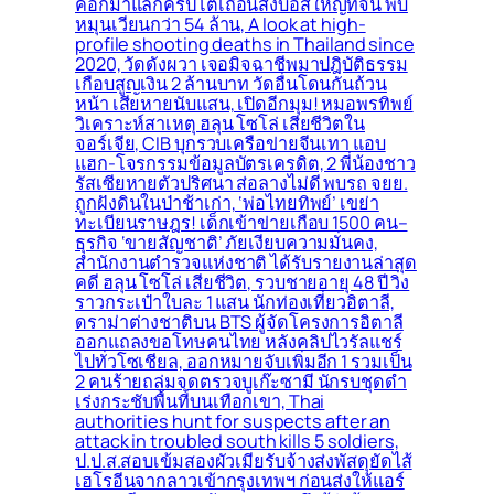
คอกม้าแลกคริปโตเถื่อนส่งบอสใหญ่ที่จีน พบ
หมุนเวียนกว่า 54 ล้าน, A look at high-
profile shooting deaths in Thailand since
2020, วัดดังผวา เจอมิจฉาชีพมาปฎิบัติธรรม
เกือบสูญเงิน 2 ล้านบาท วัดอื่นโดนกันถ้วน
หน้า เสียหายนับแสน, เปิดอีกมุม! หมอพรทิพย์
วิเคราะห์สาเหตุ ฮลุน โซโล่ เสียชีวิตใน
จอร์เจีย, CIB บุกรวบเครือข่ายจีนเทา แอบ
แฮก-โจรกรรมข้อมูลบัตรเครดิต, 2 พี่น้องชาว
รัสเซียหายตัวปริศนา ส่อลางไม่ดี พบรถ จยย.
ถูกฝังดินในป่าช้าเก่า, ‘พ่อไทยทิพย์’ เขย่า
ทะเบียนราษฎร! เด็กเข้าข่ายเกือบ 1500 คน–
ธุรกิจ ‘ขายสัญชาติ’ ภัยเงียบความมั่นคง,
สำนักงานตำรวจแห่งชาติ ได้รับรายงานล่าสุด
คดี ฮลุน โซโล่ เสียชีวิต, รวบชายอายุ 48 ปี วิ่ง
ราวกระเป๋าใบละ 1 แสน นักท่องเที่ยวอิตาลี,
ดราม่าต่างชาติบน BTS ผู้จัดโครงการอิตาลี
ออกแถลงขอโทษคนไทย หลังคลิปไวรัลแชร์
ไปทั่วโซเชียล, ออกหมายจับเพิ่มอีก 1 รวมเป็น
2 คนร้ายถล่มจุดตรวจบูเก๊ะซามี นักรบชุดดำ
เร่งกระชับพื้่นที่บนเทือกเขา, Thai
authorities hunt for suspects after an
attack in troubled south kills 5 soldiers,
ป.ป.ส.สอบเข้มสองผัวเมียรับจ้างส่งพัสดุยัดไส้
เฮโรอีนจากลาวเข้ากรุงเทพฯ ก่อนส่งให้แอร์