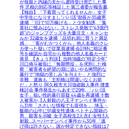
が母親と内縁の夫から虐待受け死亡した事
件 児相の対応等検証した第三者委が報告書,
【独自】「下着買ってくれませんか」女子
中学生になりすまし“パパ活”助長か35歳男
逮捕 「1日で10万稼げる」と少女勧誘, 「集
英社に恨みはない」ストレス発散で“43億円
超”のジャンプグッズを大量注文・キャンセ
ルか 32歳女を逮捕「品切れ前に買うと満足
感」, 「客がむかつくから」他人名義のクレ
カ使った疑いで従業員逮捕 会計時に暗証番
号を確認か 自宅から複数の他人名義カード
発見, 【きょう判決】当時18歳の”特定少年”
川口侑斗被告に「無期懲役」を求刑した検
察「被害者を絶望の淵に追いやる拷問的な
暴行で”地獄の苦しみ”を与えた」と強烈に
非難＿遺族も「主犯格は間違いなくお前
だ」と怒り, 阿久根市大川強盗殺人事件 捜査
検討会 事件発生からあすで29年, 「パパ活
女子」狙い性的暴行容疑 44歳を再逮捕 十数
人被害か, 3人射殺の八王子ナンペイ事件か
ら31年「ささいな情報でも提供を」, 埼玉・
飯能の山中に91歳女性遺体 ベトナム国籍の
男、殺害を示唆, 女子高校生2人含む女性3人
射殺…スーパーナンペイ事件から30年「逃
げ得は許さない」誰か特定できない指紋は7