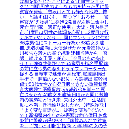
は胸を撃たれたことによる“出血性ショッ
ク”と判明 刃物のようなものを持った男に警
察官が発砲 「普段はとても静かな地域。怖
い」と話す住民も, 「撃つぞ！おろせ！」警
察官が“刃物男”に発砲 2発目が左胸に命中し
死亡 専門家「適正な使用」 大阪・河内長野
市, ｢1度目は男性の体調を心配し…2度目は行
くあてがなくなり…」同じマンションに住む
36歳男性にストーカー行為か 38歳女を逮
捕, 患者の点滴に大便混ぜたか 元看護師の古
川被告を殺人の罪で起訴 逮捕当時から「否
認」続ける 千葉・柏市, 「金目のものを出
せ！」強盗致傷疑いで64歳男を指名手配 家
の前に立つ男の姿をドライブレコーダーが
捉える 自転車で逃走か 高松市, 脳腫瘍摘出
手術で「腫瘍のない部位」を誤摘出 脳幹損
傷で50代女性が自発呼吸できない重篤状態
京大病院で医療事故, 44歳義弟を蹴って死
亡させたか 41歳女を逮捕 日頃から同じ敷地
内の義弟宅と行き来…夫は外出中 「生活態
度に不満」暴行繰り返したか, 【特殊詐欺】
「よく変な電話が…」被害は“家族”で防い
で！新潟県内今年の被害額は約14億円 お盆
を前に警察が呼びかけ「家族みんなで対策
を」, “防げた可能性”指摘…小学1年の女の子