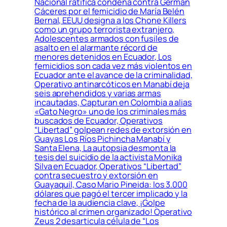
Nacional ratifica condena contra Germán
Cáceres por el femicidio de María Belén
Bernal, EEUU designa a los Chone Killers
como un grupo terrorista extranjero,
Adolescentes armados con fusiles de
asalto en el alarmante récord de
menores detenidos en Ecuador, Los
femicidios son cada vez más violentos en
Ecuador ante el avance de la criminalidad,
Operativo antinarcóticos en Manabí deja
seis aprehendidos y varias armas
incautadas, Capturan en Colombia a alias
«Gato Negro» uno de los criminales más
buscados de Ecuador, Operativos
“Libertad” golpean redes de extorsión en
Guayas Los Ríos Pichincha Manabí y
Santa Elena, La autopsia desmonta la
tesis del suicidio de la activista Monika
Silva en Ecuador, Operativos “Libertad”
contra secuestro y extorsión en
Guayaquil, Caso Mario Pineida: los 3.000
dólares que pagó el tercer implicado y la
fecha de la audiencia clave, ¡Golpe
histórico al crimen organizado! Operativo
Zeus 2 desarticula célula de “Los