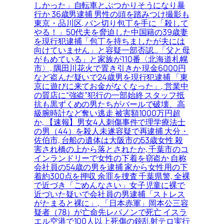
しかった」自転車とぶつかりそうになり暴
行か 36歳男逮捕 男性の頭を踏みつけ撮影も
東京・品川区, パン切り包丁を手に「殺して
やる！」50代夫を脅迫した中国籍の39歳妻
を現行犯逮捕「包丁を持ちましたが夫には
向けていません」と容疑一部否認…「父と母
がもめている」と家族が110番〈北海道札幌
市〉, 隅田川花火で置き引きか 現金6000円
など盗んだ疑いで24歳男を現行犯逮捕 「東
京に遊びに来てお金がなくなった」, 営業中
の質店に“強盗”犯行の一部始終 スタッフ抵
抗も黒ずくめの男たちがバールで破壊、高
級腕時計など奪い逃走 被害額1000万円超
か, 【速報】男女4人刺傷事件で理学療法士
の男（44）を殺人未遂容疑で再逮捕 大分・
佐伯市, 台船の遺体は大阪市の53歳女性 殺
害され橋の上から落とされたか, 千葉市のコ
インランドリーで女性の下着を窃盗か 自称
会社員の54歳の男を逮捕 家から女性用の下
着約300点を押収 余罪を捜査 千葉県警, 全裸
で近づき「ごめんなさい」女子児童に裸で
近づいた疑いで会社員の男逮捕「ストレス
がたまると裸に」, 「日本赤軍」岡本公三容
疑者（78）が亡命先レバノンで死亡 イスラ
エル空港で100人以上死傷の銃乱射テロ実行