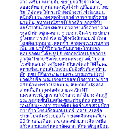
สาว เตรียมหมายจับ-ขยายผลถึงผู้ว่าจ้าง,
สยองพัทยา! หนุ่มแดนจิงโจ้ฆ่าเปลือยสาวไทย
วัย 17 ยัดศพใส่กระเป๋าทิ้งข้างรถไฟ ก่อนเผ่น
หนีกลับประเทศ สุดท้ายถูกตำรวจรวบตัวคาส
นามบิน, อุทาหรณ์สายรับจ้างหิ้ว! ออสซี่จับ
แอร์สาวบินไทย ติดกับ ‘อวตาร’ แก๊งค้ายา ลวง
ขนเป๋าช้างซุกผงขาว, รวบชาวจีน 4 ราย ปะปน
ผู้โดยสาร รถทัวร์สายใต้ หลังลักลอบเข้าไทย
โดยผิดกฎหมาย, สลดซ้ำ! ล่าสุดพระมรณภาพ
เพิ่ม เผยนาทีชีวิต พระต้นแถวตะโกนบอก
หลบรอดมาได้ 5 รูป, ยิ่งช็อกหนัก! เผยอาการ
ล่าสุด 11 ขวบ ซิ่งกระบะชนพระธุดงค์, ‘ส.ต.อ.’
โรงพักแสมดำเครียดเลิกกับแฟนเก่าวิดีโอคอ
ลหาเพื่อน ก่อนลั่นไกจ่อขมับยิงตัวดับคาบ้าน
พัก, ดช.11ปีซิ่งกระบะชนพระ มรณภาพ10รูป
บาดเจ็บอื้อ, พณ.เร่งตรวจสอบโรงงาน 24 ราย
สกัดน้ำมะพร้าวปลอมปน, จับยกแก๊ง 18 คน!
สวมเสื้อทีมมุดท่อตัดสายเคเบิล NT
นครสวรรค์, บุกรวบ “เจ้าอาวาส” ฉี่ม่วง ค้นกุฏิ
ผงะเจอชุดชั้นในหญิง-ขยะท่วมห้อง, ทลาย
“ทะเบียน G เทา” รวบอดีตปลัดอำเภอ สวมบัตร
ต่างด้าว โยงแก๊งสแกมเมอร์, ทลาย 2 เครือ
ข่ายเว็บพนันช่วงบอลโลก ยอดเงินหมุนเวียน
90 ล้านต่อเดือน, ตร. แถลงช่วยสาวจีน เหยื่อ
แก๊งสแกมเมอร์หลอกจัดฉาก ‘ลักพาตัวเสมือน