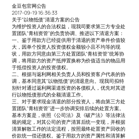
金豆包官网公告
2017-09-19 16:36:33
关于“以物抵债”清退方案的公告
为维护投资人的合法权益，现我司要求第三方专业处
置团队“青桔资管”的负责协调、推进以下清退方案：
一、鉴于用款方已经提供用于清退的资产单件价值较
大，因单个投资人投资债权金额较小且不均等的现
状，用款方同意由第三方处置团队“青桔资管”统筹协
调，将用款方的资产抵押置换称为价值适当的物品用
于抵偿投资人的投资债权。
二、根据与返利网相关负责人员和投资客户代表的协
调，基本同意其“以物抵债”的清退意向。现我司拟特
别针对通过返利网渠道投资的各债权人，优先对其进
行以物抵债形式的全额清退工作。
三、对于要求现金清退的部分投资人，将由第三方处
置团队“青桔资管”进一步协调安排后续的处置方案。
基本方案是，依照《公司法》及《破产法》等法律法
规的规定，对其公司的资产清算后统一变现，并根据
清算解散工作的法定流程，按照最终处置资产回收的
价款统一偿还债权。鉴于用款方的资产属性和清算解