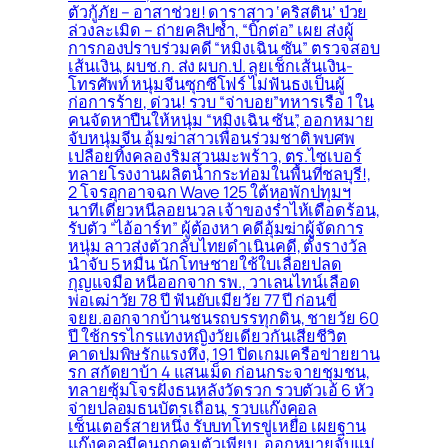
ตัวกู้ภัย – อาสาช่วย! ดาราสาว ‘คริสติน’ ป่วย
ล่วงละเมิด – ถ่ายคลิปซ้ำ, “บิ๊กต่อ” เผย ส่งผู้
การกองปราบร่วมคดี “หมิงเฉิน ซัน” ตรวจสอบ
เส้นเงิน, ผบช.ก. ส่ง ผบก.ป. ลุยเช็กเส้นเงิน-
โทรศัพท์ หนุ่มจีนซุกซีโฟร์ ไม่ฟันธงเป็นผู้
ก่อการร้าย, ด่วน! รวบ “จ่าบอย”ทหารเรือ 1 ใน
คนจัดหาปืนให้หนุ่ม “หมิงเฉิน ซัน”, ออกหมาย
จับหนุ่มจีน อุ้มฆ่าสาวเพื่อนร่วมชาติ พบศพ
เปลือยทิ้งคลองริมสวนมะพร้าว, ตร.ไซเบอร์
ทลายโรงงานผลิตน้ำกระท่อมในพื้นที่ชลบุรี!,
2 โจรอุกอาจฉก Wave 125 ใต้หอพักปทุมฯ
นาทีเดียวหนีลอยนวล เจ้าของร่ำไห้เดือดร้อน,
รับตัว “ไอ้อาร์ท” ผู้ต้องหา คดีอุ้มฆ่าผู้จัดการ
หนุ่ม ลาวส่งตัวกลับไทยดำเนินคดี, ตั้งรางวัล
นำจับ 5 หมื่น นักโทษชายใช้ใบเลื่อยปลด
กุญแจมือ หนีออกจาก รพ., วาเลนไทน์เลือด
พ่อเฒ่าวัย 78 ปี ฟันยับเมียวัย 77 ปี ก่อนขี่
จยย.ออกจากบ้านชนรถบรรทุกดิน, ชายวัย 60
ปี ใช้กรรไกรแทงหญิงวัยเดียวกันเสียชีวิต
คาดปมพิษรักแรงหึง, 191 ปิดเกมเครือข่ายยาน
รก สกัดยาบ้า 4 แสนเม็ด ก่อนกระจายชุมชน,
ทลายซุ้มโจรฝั่งธนหลังวัดรวก รวบตัวเอ้ 6 หัว
จ่ายปลอมธนบัตรเถื่อน, รวบแก๊งคอล
เซ็นเตอร์สายหนึ่ง รับบทโทรขู่เหยื่อ เผยฐาน
แก๊งคอลมีคนถูกคุมตัวเพียบ, ออกหมายจับแม่