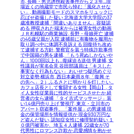
市, 長崎・男児誘拐殺害事件から２３年…現
場近くの地蔵堂で市民ら悼む「風化させな
い」, 動画撮影モードのスマホをリュックに
忍ばせ盗撮した疑い 北海道大学大学院の37
歳准教授逮捕「間違いありません」容疑認
める 押収された端末からは被害女性の動画
ＪＲ札幌駅の商業施設, 長野・母娘死亡 逮捕
の46歳父親が入院 逮捕前に有毒物を服用か
取り調べ中に体調不良訴える 回復待ち改め
て逮捕する方針, 警察官を装う特殊詐欺事件
で中国籍の男を逮捕, 「もう死ぬしかないや
ん」1000回以上も…復縁迫る送信 男逮捕, 女
性議員が実名会見 谷田部議員は「キスした
事実なく行為もない」 わいせつ疑惑めぐり
対立姿勢 横浜市, 西日本豪雨８年「復興 そ
の先へ」２）ふるさとに明かりを灯したい…
カフェ店長として奮闘する女性【岡山】, タ
イ人女性従業員に性的サービスさせたか 経
営者の女ら逮捕 「タイ古式マッサージ」装
い1.4億円売り上げ 警視庁, 東京・立川市の
アパート窃盗事件、「案件屋」の男逮捕 現
金の保管場所を情報提供か 現金930万円な
ど盗んだ疑い, 認知症女性に修理契約疑い １
０億円被害か、埼玉４人逮捕, 22歳女が70
代男性にロマンス詐欺か 恋愛感情を抱かせ