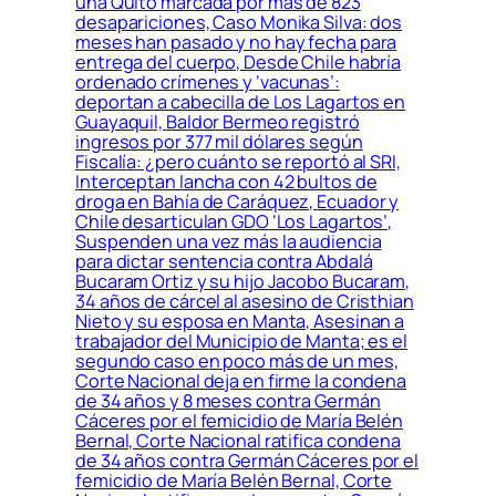
una Quito marcada por más de 823
desapariciones, Caso Monika Silva: dos
meses han pasado y no hay fecha para
entrega del cuerpo, Desde Chile habría
ordenado crímenes y ‘vacunas’:
deportan a cabecilla de Los Lagartos en
Guayaquil, Baldor Bermeo registró
ingresos por 377 mil dólares según
Fiscalía: ¿pero cuánto se reportó al SRI,
Interceptan lancha con 42 bultos de
droga en Bahía de Caráquez, Ecuador y
Chile desarticulan GDO ‘Los Lagartos’,
Suspenden una vez más la audiencia
para dictar sentencia contra Abdalá
Bucaram Ortiz y su hijo Jacobo Bucaram,
34 años de cárcel al asesino de Cristhian
Nieto y su esposa en Manta, Asesinan a
trabajador del Municipio de Manta; es el
segundo caso en poco más de un mes,
Corte Nacional deja en firme la condena
de 34 años y 8 meses contra Germán
Cáceres por el femicidio de María Belén
Bernal, Corte Nacional ratifica condena
de 34 años contra Germán Cáceres por el
femicidio de María Belén Bernal, Corte