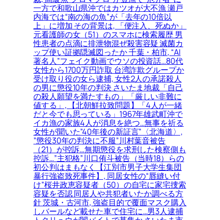
一方で和歌山県沖ではカツオが大不漁 瀬戸
内海では“南の海の魚”が「去年の10倍以
上」に増加 その背景は, 「便注入、死ぬか」
元看護師の女（51）のスマホに検索履歴 男
性患者の点滴に排泄物混ぜ殺害容疑 滅菌カ
ップ使い証拠隠滅図ったか 千葉・柏市, “AI
著名人”フェイク動画でウソの投資話…80代
女性から1700万円詐取 台湾詐欺グループか
受け取り役の女ら逮捕, 女性2人の承諾殺人
の男に懲役10年の判決 さいたま地裁「自己
の殺人願望を満たすもの」「厳しい非難に
値する」, 【北朝鮮拉致問題】「4人が一緒
だと今でも思っている」1967年雄武町沖で
イカ漁の家族4人が消息を絶つ…無事を祈る
女性が聞いた”40年後の新証言”〈北海道〉,
”懲役30年の判決に不服”川村葉音被告
（21）が控訴…無期懲役を求刑した検察側も
控訴…”主犯格”川口侑斗被告（当時18）らの
初公判はまもなく【江別市男子大学生集団
暴行強盗致死事件】, 同居女性の“唇縫い付
け”桜井政恵容疑者（50）の自宅に家宅捜索
容疑を否認 同居人や共犯者いたか調べる方
針 茨城・古河市, 強盗目的で覆面マスク購入
しバールなど載せた車で住宅に…男3人逮捕
トクリュウが闇バイトで募集か さいたま市,