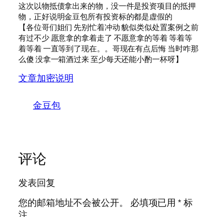
这次以物抵债拿出来的物，没一件是投资项目的抵押
物，正好说明金豆包所有投资标的都是虚假的
【各位哥们姐们 先别忙着冲动 貌似类似处置案例之前
有过不少 愿意拿的拿着走了 不愿意拿的等着 等着等
着等着 一直等到了现在。。哥现在有点后悔 当时咋那
么傻 没拿一箱酒过来 至少每天还能小酌一杯呀】
文章加密说明
金豆包
评论
发表回复
您的邮箱地址不会被公开。
必填项已用
*
标
注