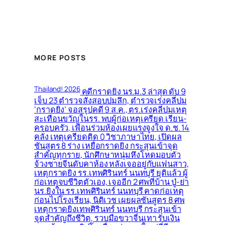
MORE POSTS
Thailand! 2026
คดีกราดยิง นร.ม.3 ล่าสุด ดับ 9
เจ็บ 23 ตำรวจสั่งสอบปมลึก, ตำรวจเร่งคลี่ปม
‘กราดยิง’ จอสรุปคดี 9 ส.ค., ตร.เร่งคลี่ปมเหตุ
สะเทือนขวัญในรร. พบผู้ก่อเหตุเครียด เรียน-
ครอบครัว, เพื่อนร่วมห้องเผยแรงจูงใจ ด.ช. 14
คลั่ง เหตุเครียดติด 0 วิชาภาษาไทย, เปิดผล
ชันสูตร 8 ร่าง เหยื่อกราดยิง กระสุนเข้าจุด
สำคัญทุกราย, นักศึกษาหนุ่มหึงโหดมอบตัว
จ้วงชายจีนดับคาห้อง หลังเจออยู่กับแฟนสาว,
เหตุกราดยิง รร.เทพศิรินทร์ นนทบุรี ยุติแล้ว ผู้
ก่อเหตุจบชีวิตตัวเอง, เจออีก 2 ศพที่บ้าน ปู่-ย่า
นร.ยิงใน รร.เทพศิรินทร์ นนทบุรี คาดก่อเหตุ
ก่อนไปโรงเรียน, นิติเวช เผยผลชันสูตร 8 ศพ
เหตุกราดยิงเทพศิรินทร์ นนทบุรี กระสุนเข้า
จุดสำคัญถึงชีวิต, รวบมือขวาจีนเทา รับเงิน