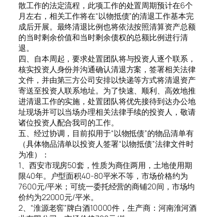
散工作的法定流程，此项工作的处置周期预计在6个
月左右，相关工作将在“以物抵债”的清退工作基本完
成后开展。最终清退比例也将依法按照清算资产总额
的当时剩余价值和当时剩余债权的总额比例进行清
退。
四、自本周起，要求处置团队将与投资人逐个联系，
核实投资人身份并沟通确认清退方案，签署相关法律
文件，并由第三方公司安排以快递等方式将清退资产
寄送至投资人联系地址。为了快速、顺利、高效地推
进清退工作的实施，处置团队将优先接待到达办公地
址现场并可以当场办理相关法律手续的投资人，敬请
诸位投资人配合我司的工作。
五、经过协调，目前拟用于“以物抵债”的物品清单有
（具体物品清单以投资人签署“以物抵债”法律文件时
为准）：
1、西安市现房50套，性质为商住两用，土地使用期
限40年。户型面积40-80平米不等，市场价格约为
7600元/平米；可统一委托经营的商铺20间，市场均
价约为22000元/平米。
2、“淮源老窖”牌白酒10000件，生产商：河南淮河酒