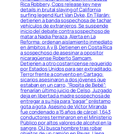
Rica Robbery, Cops release key new
details in brutal slaying of California
surfing legend Kurt Van Dyke, En Tilarán:
detienen a banda sospechosa de tachar
vehículos de extranjeros, Se suspende
inicio del debate contra sospechoso de
matar a Nadia Peraza, Alerta en La
Reforma: ordenan aislamiento inmediato
en ámbitos A y B, Detienen en Costa Rica
a sospechoso de asesinar a opositor
nicaragüense Roberto Samcam,
Detienen a otro costarricense requerido
por Estados Unidos para ser extraditado,
Terror frente a convento en Cartago:
sicarios asesinaron a dos jóvenes que
estaban en un carro, “Ropita de Bebé”:
frenarían último juicio de Celso, Juzgado
deja en libertad a madre sospechosa de
entregar a su hija para “pagar” préstamo
gota a gota, Asesino de Víctor Miranda
fue condenado a 15 años de cárcel, 1.643
conductores terminaron en el Ministerio
Público por altos valores de alcohol en la
sangre, OIJ busca hombre tras robar
objetos de un camión en Pavas, Llena