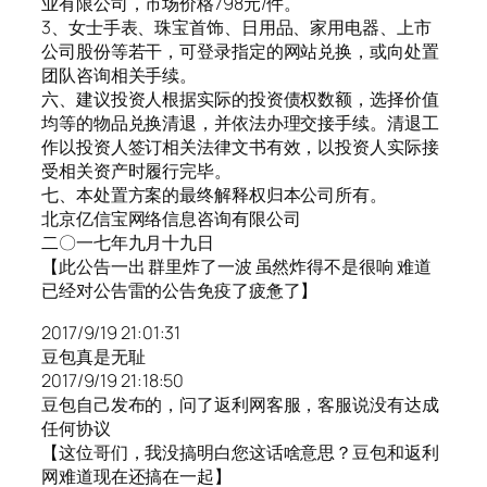
业有限公司，市场价格798元/件。
3、女士手表、珠宝首饰、日用品、家用电器、上市
公司股份等若干，可登录指定的网站兑换，或向处置
团队咨询相关手续。
六、建议投资人根据实际的投资债权数额，选择价值
均等的物品兑换清退，并依法办理交接手续。清退工
作以投资人签订相关法律文书有效，以投资人实际接
受相关资产时履行完毕。
七、本处置方案的最终解释权归本公司所有。
北京亿信宝网络信息咨询有限公司
二〇一七年九月十九日
【此公告一出 群里炸了一波 虽然炸得不是很响 难道
已经对公告雷的公告免疫了疲惫了】
2017/9/19 21:01:31
豆包真是无耻
2017/9/19 21:18:50
豆包自己发布的，问了返利网客服，客服说没有达成
任何协议
【这位哥们，我没搞明白您这话啥意思？豆包和返利
网难道现在还搞在一起】