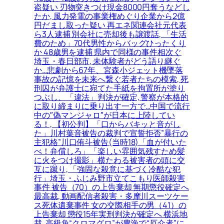
盗疑い 刃物突きつけ現金8000円奪うなどし
たか, 風力発電の事業権めぐり企業から2億
円だまし取った疑い 再エネ関連会社元代表
ら3人逮捕 別会社に売却後も譲渡話, 「生活
費のため」70代男性からバッグひったくり
か 48歳男を逮捕 県内で同様の事件相次ぐ
埼玉・春日部市, 未体験者がどう語り継ぐ
か…悲劇から67年、宮森小ジェット機墜落
事故の記憶を未来へ繋ぐ若者たちの模索, 死
刑囚が弁護士に宛てた手紙を拘置所が塗り
つぶし、「違法」判決が確定, 警察が本格的
に取り締まりに乗り出す一方で…中国で流行
中の″偽マンジャロ″が日本に上陸してい
る！, 【初公判】「口からバキッと音がし
た」川村葉音被告の裁判で宣誓拒否”暴行の
主犯格”川口侑斗被告(当時18)「血が付いた
べ！弁償しろ」「楽しい雰囲気残すため髪
に火をつけ撮影」横たわる被害者の頭に交
互に蹴り, 「強固な殺意に基づく冷酷な犯
行」埼玉・ふじみ野市立てこもり医師殺害
事件 被告（70）の上告棄却 無期懲役確定へ
最高裁, 動画配信者殺害・多摩川スーツケー
ス死体遺棄事件 女の交際相手の男（41）の
上告棄却 懲役15年実刑判決が確定へ 横浜地
裁, 高級魚“クロマグロ”が豊漁で“厄介者”に