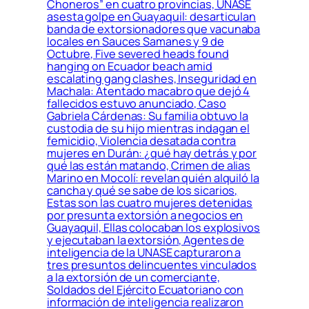
Choneros” en cuatro provincias, UNASE
asesta golpe en Guayaquil: desarticulan
banda de extorsionadores que vacunaba
locales en Sauces Samanes y 9 de
Octubre, Five severed heads found
hanging on Ecuador beach amid
escalating gang clashes, Inseguridad en
Machala: Atentado macabro que dejó 4
fallecidos estuvo anunciado, Caso
Gabriela Cárdenas: Su familia obtuvo la
custodia de su hijo mientras indagan el
femicidio, Violencia desatada contra
mujeres en Durán: ¿qué hay detrás y por
qué las están matando, Crimen de alias
Marino en Mocolí: revelan quién alquiló la
cancha y qué se sabe de los sicarios,
Estas son las cuatro mujeres detenidas
por presunta extorsión a negocios en
Guayaquil, Ellas colocaban los explosivos
y ejecutaban la extorsión, Agentes de
inteligencia de la UNASE capturaron a
tres presuntos delincuentes vinculados
a la extorsión de un comerciante,
Soldados del Ejército Ecuatoriano con
información de inteligencia realizaron