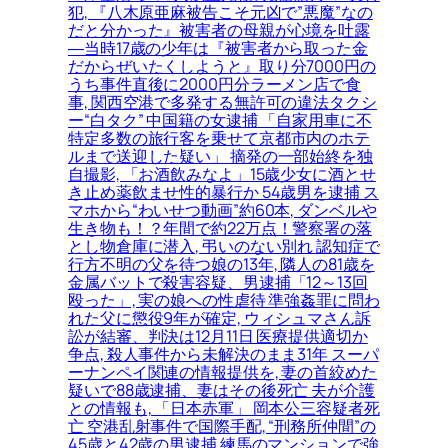
犯, 『八木原亜麻被告こそ元凶で”悪魔”なの
だと分かった』被害者の母親が心境を吐露
―当時17歳の少年は『被害者から取った金
だからぜいたくしようと』取り分7000円の
うち事件直後に2000円分ラーメン店で食
事, 関西空港で多発する無許可の違法タクシ
ー“白タク” 中国籍の女逮捕 「自家用車に不
特定多数の旅行客を乗せて京都市内のホテ
ルまで送迎した疑い」 摘発の一部始終を独
自撮影, 「お酒飲みなよ」15歳少女に酒とせ
き止め薬飲ませ性的暴行か 54歳男を逮捕 ス
マホから“わいせつ動画”約60本, ダンベルや
生き物も！？年間で約22万点！警察署の落
とし物倉庫に潜入, 弔いのない別れ 認知症で
行方不明の父を待つ娘の13年, 隣人の81歳を
金属バットで殺害容疑、男逮捕「12～13回
殴った」, 実の娘への性虐待 準強姦罪に問わ
れた父に懲役9年が確定, ウィシュマさん訴
訟が結審、判決は12月11日 医療提供適切か
争点, 殺人事件から未解決のまま31年 スーパ
ーナンペイ関連の情報提供を, 妻の首絞めた
疑いで88歳逮捕、妻はその後死亡 夫が介護
との情報も, 「日本赤軍」 岡本公三容疑者死
亡 空港乱射事件で国際手配, “刑務所仲間”の
45歳と42歳の男逮捕 練馬のマンションで強