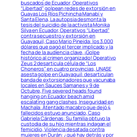
buscados de Ecuador, Operativos
“Libertad” golpean redes de extorsión en
Guayas Los Ríos Pichincha Manabí y
Santa Elena, La autopsia desmonta la
tesis del suicidio de la activista Monika
Silva en Ecuador, Operativos “Libertad”
contra secuestro y extorsión en
Guayaquil, Caso Mario Pineida: los 3.000
dólares que pagó el tercer implicado y la
fecha de la audiencia clave, ¡Golpe
histórico al crimen organizado! Operativo
Zeus 2 desarticula célula de “Los
Choneros” en cuatro provincias, UNASE
asesta golpe en Guayaquil: desarticulan
banda de extorsionadores que vacunaba
locales en Sauces Samanes y 9 de
Octubre, Five severed heads found
hanging on Ecuador beach amid
escalating gang clashes, Inseguridad en
Machala: Atentado macabro que dejó 4
fallecidos estuvo anunciado, Caso
Gabriela Cárdenas: Su familia obtuvo la
custodia de su hijo mientras indagan el
femicidio, Violencia desatada contra
mujeres en Durán: ¿qué hay detrás y por