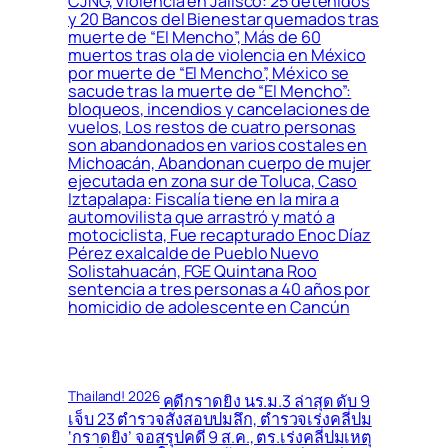
CJNG, Violencia en Jalisco: 25 detenidos
y 20 Bancos del Bienestar quemados tras
muerte de “El Mencho”, Más de 60
muertos tras ola de violencia en México
por muerte de “El Mencho”, México se
sacude tras la muerte de “El Mencho”:
bloqueos, incendios y cancelaciones de
vuelos, Los restos de cuatro personas
son abandonados en varios costales en
Michoacán, Abandonan cuerpo de mujer
ejecutada en zona sur de Toluca, Caso
Iztapalapa: Fiscalía tiene en la mira a
automovilista que arrastró y mató a
motociclista, Fue recapturado Enoc Díaz
Pérez exalcalde de Pueblo Nuevo
Solistahuacán, FGE Quintana Roo
sentencia a tres personas a 40 años por
homicidio de adolescente en Cancún
Thailand! 2026
คดีกราดยิง นร.ม.3 ล่าสุด ดับ 9
เจ็บ 23 ตำรวจสั่งสอบปมลึก, ตำรวจเร่งคลี่ปม
‘กราดยิง’ จอสรุปคดี 9 ส.ค., ตร.เร่งคลี่ปมเหตุ