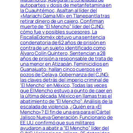
autopartes y dosis de metanfetamina en
la Cuauhtémoc, Asaltan al líder del
«Mariachi Gama Mil» en Tlanepantla tras
retirar dinero de un cajero, Confirman
muerte de “El Mencho” líder del CJNG:
cómo fue y posibles sucesores, La
FiscalíaEdoméx obtuvo una sentencia
condenatoria de 62 años de prisión en
contra de un sujeto identificado como
Álvaro Colín Quintero, Sentencian a 28
años de prisión a responsable de trata de
una menor en Atizapán, Feminicidios en
Guanajuato: hallan cinco cuerpos en
pozos de Celaya, Gobernanza del CJNG:
las claves detrás del imperio criminal de
‘El Mencho’ en México, Todas las veces
que El Mencho estuvo a punto de caer en
la última década, México en llamas tras el
abatimiento de “El Mencho”: Análisis de la
escalada de violencia, ¿Quién era «El
Mencho»? El fin de una era para el Cártel
Jalisco Nueva Generación, Funcionario de
EE.UU. confirmó que sus militares
ayudaron a abatir a “El Mencho” líder del