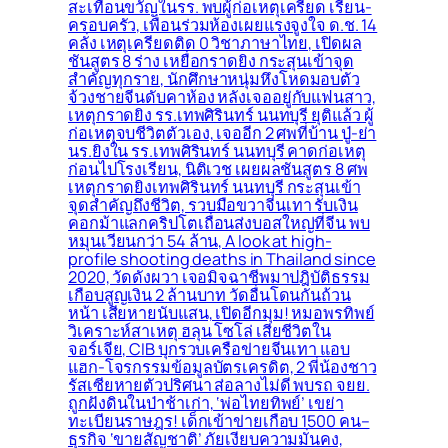
สะเทือนขวัญในรร. พบผู้ก่อเหตุเครียด เรียน-
ครอบครัว, เพื่อนร่วมห้องเผยแรงจูงใจ ด.ช. 14
คลั่ง เหตุเครียดติด 0 วิชาภาษาไทย, เปิดผล
ชันสูตร 8 ร่าง เหยื่อกราดยิง กระสุนเข้าจุด
สำคัญทุกราย, นักศึกษาหนุ่มหึงโหดมอบตัว
จ้วงชายจีนดับคาห้อง หลังเจออยู่กับแฟนสาว,
เหตุกราดยิง รร.เทพศิรินทร์ นนทบุรี ยุติแล้ว ผู้
ก่อเหตุจบชีวิตตัวเอง, เจออีก 2 ศพที่บ้าน ปู่-ย่า
นร.ยิงใน รร.เทพศิรินทร์ นนทบุรี คาดก่อเหตุ
ก่อนไปโรงเรียน, นิติเวช เผยผลชันสูตร 8 ศพ
เหตุกราดยิงเทพศิรินทร์ นนทบุรี กระสุนเข้า
จุดสำคัญถึงชีวิต, รวบมือขวาจีนเทา รับเงิน
คอกม้าแลกคริปโตเถื่อนส่งบอสใหญ่ที่จีน พบ
หมุนเวียนกว่า 54 ล้าน, A look at high-
profile shooting deaths in Thailand since
2020, วัดดังผวา เจอมิจฉาชีพมาปฎิบัติธรรม
เกือบสูญเงิน 2 ล้านบาท วัดอื่นโดนกันถ้วน
หน้า เสียหายนับแสน, เปิดอีกมุม! หมอพรทิพย์
วิเคราะห์สาเหตุ ฮลุน โซโล่ เสียชีวิตใน
จอร์เจีย, CIB บุกรวบเครือข่ายจีนเทา แอบ
แฮก-โจรกรรมข้อมูลบัตรเครดิต, 2 พี่น้องชาว
รัสเซียหายตัวปริศนา ส่อลางไม่ดี พบรถ จยย.
ถูกฝังดินในป่าช้าเก่า, ‘พ่อไทยทิพย์’ เขย่า
ทะเบียนราษฎร! เด็กเข้าข่ายเกือบ 1500 คน–
ธุรกิจ ‘ขายสัญชาติ’ ภัยเงียบความมั่นคง,