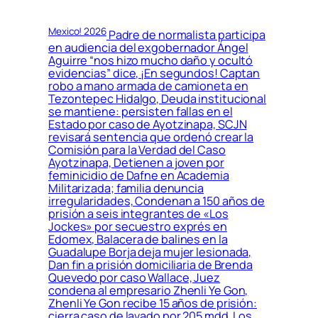
Mexico! 2026
Padre de normalista participa
en audiencia del exgobernador Ángel
Aguirre “nos hizo mucho daño y ocultó
evidencias” dice, ¡En segundos! Captan
robo a mano armada de camioneta en
Tezontepec Hidalgo, Deuda institucional
se mantiene: persisten fallas en el
Estado por caso de Ayotzinapa, SCJN
revisará sentencia que ordenó crear la
Comisión para la Verdad del Caso
Ayotzinapa, Detienen a joven por
feminicidio de Dafne en Academia
Militarizada; familia denuncia
irregularidades, Condenan a 150 años de
prisión a seis integrantes de «Los
Jockes» por secuestro exprés en
Edomex, Balacera de balines en la
Guadalupe Borja deja mujer lesionada,
Dan fin a prisión domiciliaria de Brenda
Quevedo por caso Wallace, Juez
condena al empresario Zhenli Ye Gon,
Zhenli Ye Gon recibe 15 años de prisión:
cierra caso de lavado por 205 mdd, Los