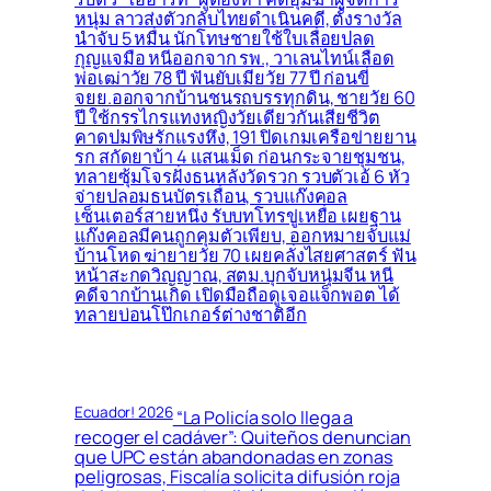
หนุ่ม ลาวส่งตัวกลับไทยดำเนินคดี, ตั้งรางวัล
นำจับ 5 หมื่น นักโทษชายใช้ใบเลื่อยปลด
กุญแจมือ หนีออกจาก รพ., วาเลนไทน์เลือด
พ่อเฒ่าวัย 78 ปี ฟันยับเมียวัย 77 ปี ก่อนขี่
จยย.ออกจากบ้านชนรถบรรทุกดิน, ชายวัย 60
ปี ใช้กรรไกรแทงหญิงวัยเดียวกันเสียชีวิต
คาดปมพิษรักแรงหึง, 191 ปิดเกมเครือข่ายยาน
รก สกัดยาบ้า 4 แสนเม็ด ก่อนกระจายชุมชน,
ทลายซุ้มโจรฝั่งธนหลังวัดรวก รวบตัวเอ้ 6 หัว
จ่ายปลอมธนบัตรเถื่อน, รวบแก๊งคอล
เซ็นเตอร์สายหนึ่ง รับบทโทรขู่เหยื่อ เผยฐาน
แก๊งคอลมีคนถูกคุมตัวเพียบ, ออกหมายจับแม่
บ้านโหด ฆ่ายายวัย 70 เผยคลั่งไสยศาสตร์ ฟัน
หน้าสะกดวิญญาณ, สตม.บุกจับหนุ่มจีน หนี
คดีจากบ้านเกิด เปิดมือถือดูเจอแจ็กพอต ได้
ทลายบ่อนโป๊กเกอร์ต่างชาติอีก
Ecuador! 2026
“La Policía solo llega a
recoger el cadáver”: Quiteños denuncian
que UPC están abandonadas en zonas
peligrosas, Fiscalía solicita difusión roja