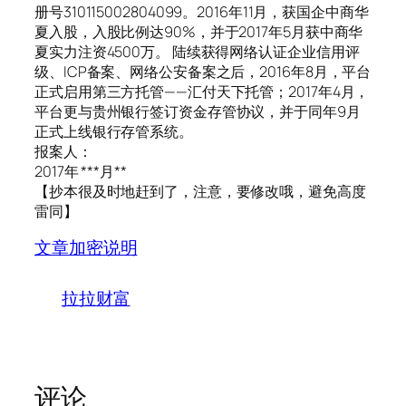
册号310115002804099。2016年11月，获国企中商华
夏入股，入股比例达90%，并于2017年5月获中商华
夏实力注资4500万。 陆续获得网络认证企业信用评
级、ICP备案、网络公安备案之后，2016年8月，平台
正式启用第三方托管——汇付天下托管；2017年4月，
平台更与贵州银行签订资金存管协议，并于同年9月
正式上线银行存管系统。
报案人：
2017年 ***月**
【抄本很及时地赶到了，注意，要修改哦，避免高度
雷同】
文章加密说明
拉拉财富
评论