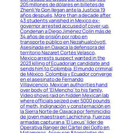
205 millones de dólares en billetes de
Zhenli Ye Gon llegan ante la Justicia 19
años después, More than a decade after
43 students vanished in Mexico ex-
governor arrested accused of cover-up,
Condenan a Diego Jiménez Colín más de
34 años de prisión por robo en
transporte público en Nezahualcóyotl,
Asesinada en Oaxaca la defensora del
territorio Nazaret Cortés Velasco,
Mexico arrests suspect wanted in the
2023 killing of Ecuadorian candidate and
sends him to Colombia, El mundo criminal
de México, Colombia y Ecuador converge
en el asesinato de Fernando
Villavicencio, Mexican authorities hand
over body of ‘El Mencho’ to his family,
Video shows raid on hidden Mexican lab
where officials seized over 5000 pounds
of meth, Indignación y consternación en
la Sierra Norte de Oaxaca por feminicidio
de joven maestra en Lachichina, Fuerzas
armadas capturan a ‘El Lexus’ líder de
Operativa Ranger del Cártel del Golfo en
Matamoros, Aseguran 8 toneladas de