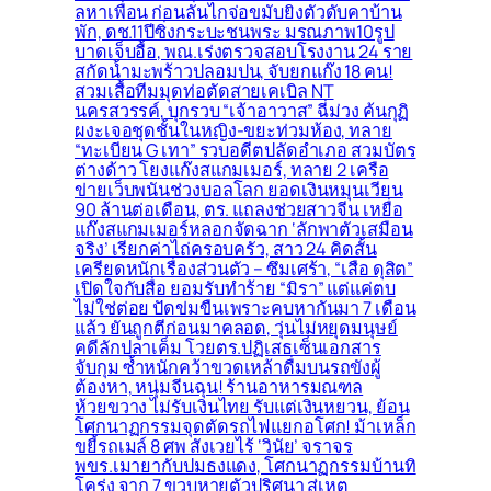
ลหาเพื่อน ก่อนลั่นไกจ่อขมับยิงตัวดับคาบ้าน
พัก, ดช.11ปีซิ่งกระบะชนพระ มรณภาพ10รูป
บาดเจ็บอื้อ, พณ.เร่งตรวจสอบโรงงาน 24 ราย
สกัดน้ำมะพร้าวปลอมปน, จับยกแก๊ง 18 คน!
สวมเสื้อทีมมุดท่อตัดสายเคเบิล NT
นครสวรรค์, บุกรวบ “เจ้าอาวาส” ฉี่ม่วง ค้นกุฏิ
ผงะเจอชุดชั้นในหญิง-ขยะท่วมห้อง, ทลาย
“ทะเบียน G เทา” รวบอดีตปลัดอำเภอ สวมบัตร
ต่างด้าว โยงแก๊งสแกมเมอร์, ทลาย 2 เครือ
ข่ายเว็บพนันช่วงบอลโลก ยอดเงินหมุนเวียน
90 ล้านต่อเดือน, ตร. แถลงช่วยสาวจีน เหยื่อ
แก๊งสแกมเมอร์หลอกจัดฉาก ‘ลักพาตัวเสมือน
จริง’ เรียกค่าไถ่ครอบครัว, สาว 24 คิดสั้น
เครียดหนักเรื่องส่วนตัว – ซึมเศร้า, “เสือ ดุสิต”
เปิดใจกับสื่อ ยอมรับทำร้าย “มิรา” แต่แค่ตบ
ไม่ใช่ต่อย ปัดข่มขืนเพราะคบหากันมา 7 เดือน
แล้ว ยันถูกตีก่อนมาคลอด, วุ่นไม่หยุดมนุษย์
คดีลักปลาเค็ม โวยตร.ปฏิเสธเซ็นเอกสาร
จับกุม ซ้ำหนักคว้าขวดเหล้าดื่มบนรถขังผู้
ต้องหา, หนุ่มจีนฉุน! ร้านอาหารมณฑล
ห้วยขวาง ไม่รับเงินไทย รับแต่เงินหยวน, ย้อน
โศกนาฏกรรมจุดตัดรถไฟแยกอโศก! ม้าเหล็ก
ขยี้รถเมล์ 8 ศพ สังเวยไร้ ‘วินัย’ จราจร
พขร.เมายากับปมธงแดง, โศกนาฏกรรมบ้านทิ
โคร่ง จาก 7 ขวบหายตัวปริศนา สู่เหตุ