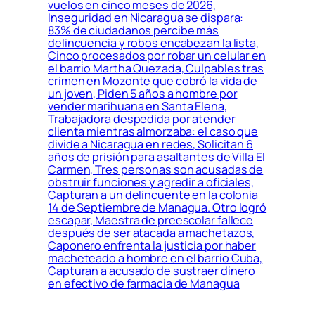
vuelos en cinco meses de 2026,
Inseguridad en Nicaragua se dispara:
83% de ciudadanos percibe más
delincuencia y robos encabezan la lista,
Cinco procesados por robar un celular en
el barrio Martha Quezada, Culpables tras
crimen en Mozonte que cobró la vida de
un joven, Piden 5 años a hombre por
vender marihuana en Santa Elena,
Trabajadora despedida por atender
clienta mientras almorzaba: el caso que
divide a Nicaragua en redes, Solicitan 6
años de prisión para asaltantes de Villa El
Carmen, Tres personas son acusadas de
obstruir funciones y agredir a oficiales,
Capturan a un delincuente en la colonia
14 de Septiembre de Managua. Otro logró
escapar, Maestra de preescolar fallece
después de ser atacada a machetazos,
Caponero enfrenta la justicia por haber
macheteado a hombre en el barrio Cuba,
Capturan a acusado de sustraer dinero
en efectivo de farmacia de Managua