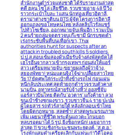
สำนักงานตำรวจแห่งชาติ ได้รับรายงานล่าสุด
คดี ฮลุน โซโล่ เสียชีวิต, รวบชายอายุ 48 ปี วิ่ง
ราวกระเป๋าใบละ 1 แสน นักท่องเที่ยวอิตาลี,
ดราม่าต่างชาติบน BTS ผู้จัดโครงการอิตาลี
ออกแถลงขอโทษคนไทย หลังคลิปไวรัลแชร์
ไปทั่วโซเชียล, ออกหมายจับเพิ่มอีก 1 รวมเป็น
2 คนร้ายถล่มจุดตรวจบูเก๊ะซามี นักรบชุดดำ
เร่งกระชับพื้่นที่บนเทือกเขา, Thai
authorities hunt for suspects after an
attack in troubled south kills 5 soldiers,
ป.ป.ส.สอบเข้มสองผัวเมียรับจ้างส่งพัสดุยัดไส้
เฮโรอีนจากลาวเข้ากรุงเทพฯ ก่อนส่งให้แอร์
สาว เตรียมหมายจับ-ขยายผลถึงผู้ว่าจ้าง,
สยองพัทยา! หนุ่มแดนจิงโจ้ฆ่าเปลือยสาวไทย
วัย 17 ยัดศพใส่กระเป๋าทิ้งข้างรถไฟ ก่อนเผ่น
หนีกลับประเทศ สุดท้ายถูกตำรวจรวบตัวคาส
นามบิน, อุทาหรณ์สายรับจ้างหิ้ว! ออสซี่จับ
แอร์สาวบินไทย ติดกับ ‘อวตาร’ แก๊งค้ายา ลวง
ขนเป๋าช้างซุกผงขาว, รวบชาวจีน 4 ราย ปะปน
ผู้โดยสาร รถทัวร์สายใต้ หลังลักลอบเข้าไทย
โดยผิดกฎหมาย, สลดซ้ำ! ล่าสุดพระมรณภาพ
เพิ่ม เผยนาทีชีวิต พระต้นแถวตะโกนบอก
หลบรอดมาได้ 5 รูป, ยิ่งช็อกหนัก! เผยอาการ
ล่าสุด 11 ขวบ ซิ่งกระบะชนพระธุดงค์, ‘ส.ต.อ.’
โรงพักแสมดำเครียดเลิกกับแฟนเก่าวิดีโอคอ