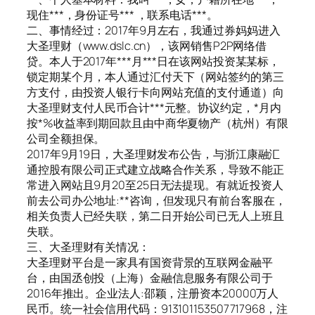
现住***，身份证号*** ，联系电话***。
二、事情经过：2017年9月左右，我通过券妈妈进入
大圣理财（www.dslc.cn），该网销售P2P网络借
贷。本人于2017年***月***日在该网站投资某某标，
锁定期某个月，本人通过汇付天下（网站签约的第三
方支付，由投资人银行卡向网站充值的支付通道）向
大圣理财支付人民币合计***元整。协议约定，*月内
按*%收益率到期回款且由中商华夏物产（杭州）有限
公司全额担保。
2017年9月19日，大圣理财发布公告，与浙江康融汇
通控股有限公司正式建立战略合作关系，导致不能正
常进入网站且9月20至25日无法提现。有就近投资人
前去公司办公地址:**咨询，但发现只有前台客服在，
相关负责人已经失联，第二日开始公司已无人上班且
失联。
三、大圣理财有关情况：
大圣理财平台是一家具有国资背景的互联网金融平
台，由国丞创投（上海）金融信息服务有限公司于
2016年推出。企业法人:邵颖，注册资本20000万人
民币。统一社会信用代码：913101153507717968，注