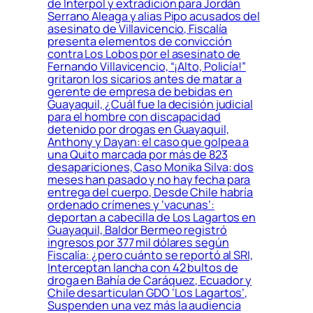
de Interpol y extradición para Jordán
Serrano Aleaga y alias Pipo acusados del
asesinato de Villavicencio, Fiscalía
presenta elementos de convicción
contra Los Lobos por el asesinato de
Fernando Villavicencio, “¡Alto, Policía!”
gritaron los sicarios antes de matar a
gerente de empresa de bebidas en
Guayaquil, ¿Cuál fue la decisión judicial
para el hombre con discapacidad
detenido por drogas en Guayaquil,
Anthony y Dayan: el caso que golpea a
una Quito marcada por más de 823
desapariciones, Caso Monika Silva: dos
meses han pasado y no hay fecha para
entrega del cuerpo, Desde Chile habría
ordenado crímenes y ‘vacunas’:
deportan a cabecilla de Los Lagartos en
Guayaquil, Baldor Bermeo registró
ingresos por 377 mil dólares según
Fiscalía: ¿pero cuánto se reportó al SRI,
Interceptan lancha con 42 bultos de
droga en Bahía de Caráquez, Ecuador y
Chile desarticulan GDO ‘Los Lagartos’,
Suspenden una vez más la audiencia