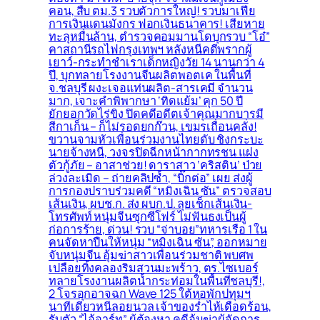
คอน, สืบ ตม.3 รวบตัวการใหญ่! รวบมาเฟีย
การเงินแดนมังกร ฟอกเงินธนาคาร! เสียหาย
ทะลุหมื่นล้าน, ตำรวจคอมมานโดบุกรวบ “โอ๋”
คาสถานีรถไฟกรุงเทพฯ หลังหนีคดีพรากผู้
เยาว์-กระทำชำเราเด็กหญิงวัย 14 นานกว่า 4
ปี, บุกทลายโรงงานจีนผลิตพอตเค ในพื้นที่
จ.ชลบุรี ผงะเจอแท่นผลิต-สารเคมี จำนวน
มาก, เจาะคำพิพากษา ‘ทิดแย้ม’ คุก 50 ปี
ยักยอกวัดไร่ขิง ปิดคดีอดีตเจ้าคุณมากบารมี
สีกาเก็น – ก็ไม่รอดยกก๊วน, เขมรเถื่อนคลั่ง!
ขวานจามหัวเพื่อนร่วมงานไทยดับ ชิงกระบะ
นายจ้างหนี, วงจรปิดฉีกหน้ากากทรชน แฝง
ตัวกู้ภัย – อาสาช่วย! ดาราสาว ‘คริสติน’ ป่วย
ล่วงละเมิด – ถ่ายคลิปซ้ำ, “บิ๊กต่อ” เผย ส่งผู้
การกองปราบร่วมคดี “หมิงเฉิน ซัน” ตรวจสอบ
เส้นเงิน, ผบช.ก. ส่ง ผบก.ป. ลุยเช็กเส้นเงิน-
โทรศัพท์ หนุ่มจีนซุกซีโฟร์ ไม่ฟันธงเป็นผู้
ก่อการร้าย, ด่วน! รวบ “จ่าบอย”ทหารเรือ 1 ใน
คนจัดหาปืนให้หนุ่ม “หมิงเฉิน ซัน”, ออกหมาย
จับหนุ่มจีน อุ้มฆ่าสาวเพื่อนร่วมชาติ พบศพ
เปลือยทิ้งคลองริมสวนมะพร้าว, ตร.ไซเบอร์
ทลายโรงงานผลิตน้ำกระท่อมในพื้นที่ชลบุรี!,
2 โจรอุกอาจฉก Wave 125 ใต้หอพักปทุมฯ
นาทีเดียวหนีลอยนวล เจ้าของร่ำไห้เดือดร้อน,
รับตัว “ไอ้อาร์ท” ผู้ต้องหา คดีอุ้มฆ่าผู้จัดการ