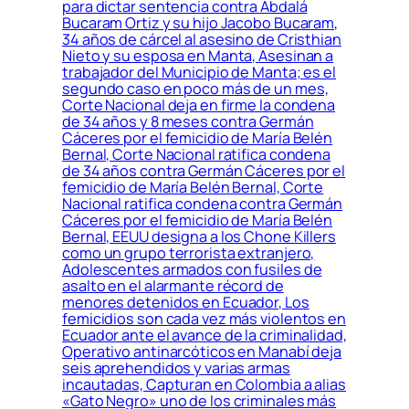
para dictar sentencia contra Abdalá
Bucaram Ortiz y su hijo Jacobo Bucaram,
34 años de cárcel al asesino de Cristhian
Nieto y su esposa en Manta, Asesinan a
trabajador del Municipio de Manta; es el
segundo caso en poco más de un mes,
Corte Nacional deja en firme la condena
de 34 años y 8 meses contra Germán
Cáceres por el femicidio de María Belén
Bernal, Corte Nacional ratifica condena
de 34 años contra Germán Cáceres por el
femicidio de María Belén Bernal, Corte
Nacional ratifica condena contra Germán
Cáceres por el femicidio de María Belén
Bernal, EEUU designa a los Chone Killers
como un grupo terrorista extranjero,
Adolescentes armados con fusiles de
asalto en el alarmante récord de
menores detenidos en Ecuador, Los
femicidios son cada vez más violentos en
Ecuador ante el avance de la criminalidad,
Operativo antinarcóticos en Manabí deja
seis aprehendidos y varias armas
incautadas, Capturan en Colombia a alias
«Gato Negro» uno de los criminales más