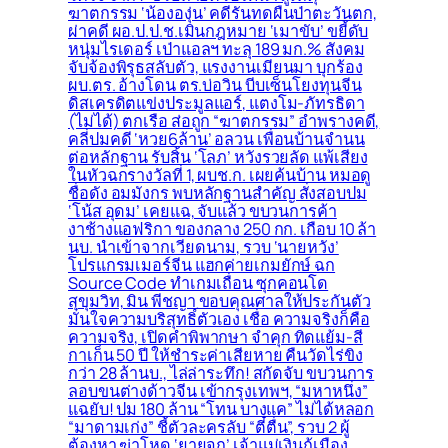
ฆาตกรรม ‘น้ององุ่น’ คดีรันทดผืนป่าตะวันตก,
ผ่าคดี ผอ.ป.ป.ช.เมินกฎหมาย ‘เมาขับ’ ขยี้ดับ
หนุ่มไรเดอร์ เป่าแอลฯ ทะลุ 189 มก.% สังคม
จับจ้องพิรุธสลับตัว, แรงงานเมียนมา บุกร้อง
ผบ.ตร. อ้างโดน ตร.บ่อวิน บีบเซ็นโยงทุนจีน
ดิสเครดิตแข่งประมูลแอร์, แตงโม-ภัทรธิดา
(ไม่ได้) ตกเรือ ส่อถูก “ฆาตกรรม” อำพรางคดี,
คลี่ปมคดี ‘หวย6ล้าน’ อลวน เพื่อนบ้านจำนน
ต่อหลักฐาน รับสิ้น ‘โลภ’ หวังรวยลัด แพ้เสียง
ในหัวฉกรางวัลที่ 1, ผบช.ก. เผยค้นบ้าน หมอดู
ชื่อดัง อมมังกร พบหลักฐานสำคัญ สั่งสอบปม
‘โน้ส อุดม’ เคยแฉ, จับแล้ว ขบวนการค้า
งาช้างแอฟริกา ของกลาง 250 กก. เกือบ 10 ล้า
นบ. นำเข้าจากเวียดนาม, รวบ ‘นายหวัง’
โปรแกรมเมอร์จีน แฮกค่ายเกมยักษ์ ฉก
Source Code ทำเกมเถื่อน ซุกคอนโด
สุขุมวิท, มิน พีชญา ขอบคุณศาลให้ประกันตัว
มั่นใจความบริสุทธิ์ตัวเอง เชื่อ ความจริงก็คือ
ความจริง, เปิดคำพิพากษา จำคุก ทิดแย้ม-สี
กาเก็น 50 ปี ให้ชำระค่าเสียหาย คืนวัดไร่ขิง
กว่า 28 ล้านบ., ไล่ล่าระทึก! สกัดจับ ขบวนการ
ลอบขนต่างด้าวจีน เข้ากรุงเทพฯ, “มหาหนึ่ง”
แฉยับ! ปม 180 ล้าน “โทน บางแค” ไม่ได้หลอก
“มาดามเก่ง” ชี้ตัวละครลับ “ตี๋ตื่น”, รวบ 2 ผู้
ต้องหา ฆ่าโหด ‘ยายจุก’ เจ้าแม่เงินกู้เมือง