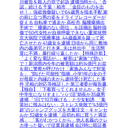
川被告を殺人の罪で起訴 逮捕当時から「否
認」続ける 千葉・柏市, 「金目のものを出
せ！」強盗致傷疑いで64歳男を指名手配 家
の前に立つ男の姿をドライブレコーダーが
捉える 自転車で逃走か 高松市, 脳腫瘍摘出
手術で「腫瘍のない部位」を誤摘出 脳幹損
傷で50代女性が自発呼吸できない重篤状態
京大病院で医療事故, 44歳義弟を蹴って死
亡させたか 41歳女を逮捕 日頃から同じ敷地
内の義弟宅と行き来…夫は外出中 「生活態
度に不満」暴行繰り返したか, 【特殊詐欺】
「よく変な電話が…」被害は“家族”で防い
で！新潟県内今年の被害額は約14億円 お盆
を前に警察が呼びかけ「家族みんなで対策
を」, “防げた可能性”指摘…小学1年の女の子
が母親と内縁の夫から虐待受け死亡した事
件 児相の対応等検証した第三者委が報告書,
【独自】「下着買ってくれませんか」女子
中学生になりすまし“パパ活”助長か35歳男
逮捕 「1日で10万稼げる」と少女勧誘, 「集
英社に恨みはない」ストレス発散で“43億円
超”のジャンプグッズを大量注文・キャンセ
ルか 32歳女を逮捕「品切れ前に買うと満足
感」, 「客がむかつくから」他人名義のクレ
カ使った疑いで従業員逮捕 会計時に暗証番