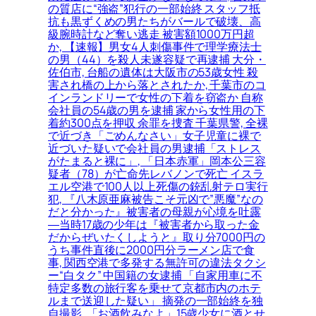
の質店に“強盗”犯行の一部始終 スタッフ抵
抗も黒ずくめの男たちがバールで破壊、高
級腕時計など奪い逃走 被害額1000万円超
か, 【速報】男女4人刺傷事件で理学療法士
の男（44）を殺人未遂容疑で再逮捕 大分・
佐伯市, 台船の遺体は大阪市の53歳女性 殺
害され橋の上から落とされたか, 千葉市のコ
インランドリーで女性の下着を窃盗か 自称
会社員の54歳の男を逮捕 家から女性用の下
着約300点を押収 余罪を捜査 千葉県警, 全裸
で近づき「ごめんなさい」女子児童に裸で
近づいた疑いで会社員の男逮捕「ストレス
がたまると裸に」, 「日本赤軍」岡本公三容
疑者（78）が亡命先レバノンで死亡 イスラ
エル空港で100人以上死傷の銃乱射テロ実行
犯, 『八木原亜麻被告こそ元凶で”悪魔”なの
だと分かった』被害者の母親が心境を吐露
―当時17歳の少年は『被害者から取った金
だからぜいたくしようと』取り分7000円の
うち事件直後に2000円分ラーメン店で食
事, 関西空港で多発する無許可の違法タクシ
ー“白タク” 中国籍の女逮捕 「自家用車に不
特定多数の旅行客を乗せて京都市内のホテ
ルまで送迎した疑い」 摘発の一部始終を独
自撮影, 「お酒飲みなよ」15歳少女に酒とせ