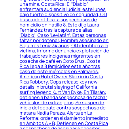
una mina, Costa Rica: El “Diablo”
enfrentará audiencia judicial este lunes
bajo fuerte dispositivo de seguridad, OIJ
busca identificar a sospechosos de
homicidio en Hatillo 8, Esto dijo Laura
Fernández tras la captura de alias
‘Diablo’, Caso ‘Leviatán’: Estas personas
faltan por detener, Hombre asesinado en
Siquirres tenía 34 años; OIJ identificó a la
víctima, Informe denuncia explotación de
trabajadores indígenas migrantes en
cosecha de café en Coto Brus, Costa
Rica llega a 8 femicidios este año tras
caso de este miércoles en Palmares,
American Hotel Owner Slain in in Costa
Rica Robbery, Cops release key new
details in brutal slaying of California
surfing legend Kurt Van Dyke, En Tilarán:
detienen a banda sospechosa de tachar
vehículos de extranjeros, Se suspende
inicio del debate contra sospechoso de
matar a Nadia Peraza, Alerta en La
Reforma: ordenan aislamiento inmediato
en ámbitos A y B, Detienen en Costa Rica
a sospechoso de asesinar a opositor