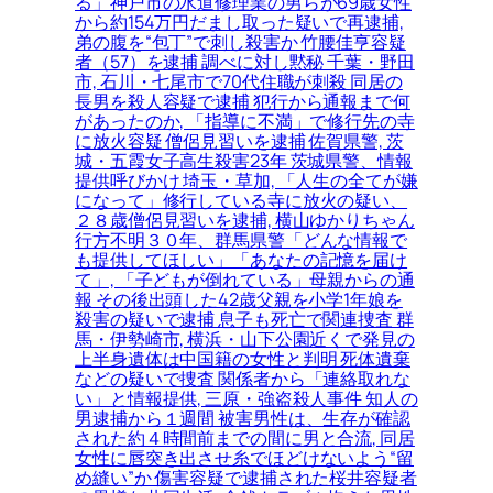
る」神戸市の水道修理業の男らが69歳女性
から約154万円だまし取った疑いで再逮捕,
弟の腹を“包丁”で刺し殺害か 竹腰佳亨容疑
者（57）を逮捕 調べに対し黙秘 千葉・野田
市, 石川・七尾市で70代住職が刺殺 同居の
長男を殺人容疑で逮捕 犯行から通報まで何
があったのか, 「指導に不満」で修行先の寺
に放火容疑 僧侶見習いを逮捕 佐賀県警, 茨
城・五霞女子高生殺害23年 茨城県警、情報
提供呼びかけ 埼玉・草加, 「人生の全てが嫌
になって」修行している寺に放火の疑い、
２８歳僧侶見習いを逮捕, 横山ゆかりちゃん
行方不明３０年、群馬県警「どんな情報で
も提供してほしい」「あなたの記憶を届け
て」, 「子どもが倒れている」母親からの通
報 その後出頭した42歳父親を小学1年娘を
殺害の疑いで逮捕 息子も死亡で関連捜査 群
馬・伊勢崎市, 横浜・山下公園近くで発見の
上半身遺体は中国籍の女性と判明 死体遺棄
などの疑いで捜査 関係者から「連絡取れな
い」と情報提供, 三原・強盗殺人事件 知人の
男逮捕から１週間 被害男性は、生存が確認
された約４時間前までの間に男と合流, 同居
女性に唇突き出させ糸でほどけないよう“留
め縫い”か 傷害容疑で逮捕された桜井容疑者