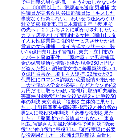
で中国籍の男を逮捕, 「もう死ぬしかないや
ん」1000回以上も…復縁迫る送信 男逮捕, 女
性議員が実名会見 谷田部議員は「キスした
事実なく行為もない」 わいせつ疑惑めぐり
対立姿勢 横浜市, 西日本豪雨８年「復興 そ
の先へ」２）ふるさとに明かりを灯したい…
カフェ店長として奮闘する女性【岡山】, タ
イ人女性従業員に性的サービスさせたか 経
営者の女ら逮捕 「タイ古式マッサージ」装
い1.4億円売り上げ 警視庁, 東京・立川市の
アパート窃盗事件、「案件屋」の男逮捕 現
金の保管場所を情報提供か 現金930万円な
ど盗んだ疑い, 認知症女性に修理契約疑い １
０億円被害か、埼玉４人逮捕, 22歳女が70
代男性にロマンス詐欺か 恋愛感情を抱かせ
「大学院の入学金が必要」などとウソ 約42
万円だまし取った疑い 警視庁, 那須町夫婦殺
害事件 “指示役”と“仲介役”の男2人に懲役30
年の判決 東京地裁「役割を主体的に果たし
た」, 上野資産家夫婦殺害 指示役と仲介役の
男2人に懲役30年判決 「必要な役割を果た
した」「発案者でも首謀者でもない」東京
地裁, 宝島さん夫婦殺害事件で初判決 “指示
役”と“仲介役”に懲役30年「犯行実現に必要
な役割果たした」求刑は無期懲役, 白骨化