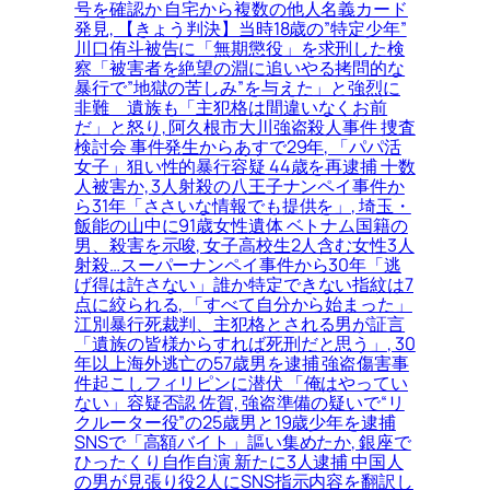
号を確認か 自宅から複数の他人名義カード
発見, 【きょう判決】当時18歳の”特定少年”
川口侑斗被告に「無期懲役」を求刑した検
察「被害者を絶望の淵に追いやる拷問的な
暴行で”地獄の苦しみ”を与えた」と強烈に
非難＿遺族も「主犯格は間違いなくお前
だ」と怒り, 阿久根市大川強盗殺人事件 捜査
検討会 事件発生からあすで29年, 「パパ活
女子」狙い性的暴行容疑 44歳を再逮捕 十数
人被害か, 3人射殺の八王子ナンペイ事件か
ら31年「ささいな情報でも提供を」, 埼玉・
飯能の山中に91歳女性遺体 ベトナム国籍の
男、殺害を示唆, 女子高校生2人含む女性3人
射殺…スーパーナンペイ事件から30年「逃
げ得は許さない」誰か特定できない指紋は7
点に絞られる, 「すべて自分から始まった」
江別暴行死裁判、主犯格とされる男が証言
「遺族の皆様からすれば死刑だと思う」, 30
年以上海外逃亡の57歳男を逮捕 強盗傷害事
件起こしフィリピンに潜伏 「俺はやってい
ない」容疑否認 佐賀, 強盗準備の疑いで“リ
クルーター役”の25歳男と19歳少年を逮捕
SNSで「高額バイト」謳い集めたか, 銀座で
ひったくり自作自演 新たに3人逮捕 中国人
の男が見張り役2人にSNS指示内容を翻訳し