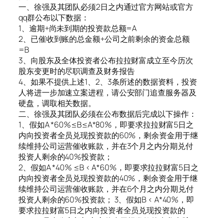
一、徐强及其团队必须2日之内通过官方网站或官方
qq群公布以下数据：
1、逾期+尚未到期的投资款总额=A
2、已催收到账的总金额+公司之前剩余的资金总额
=B
3、向股东及全体投资者公布拉拉财富成立至今历次
股东变更时的尽职调查及财务报告
4、如果不提供上述1、2、3条所述的数据资料，投资
人将进一步加速立案进程，请公安部门追查服务器及
硬盘，调取相关数据。
二、徐强及其团队必须在公布数据后完成以下操作：
1、假如A *60%≤B≤A*80%，即要求拉拉财富5日之
内向投资者全员兑现投资款的60%，剩余资金用于继
续维持公司运营催收账款，并在3个月之内分期兑付
投资人剩余的40%投资款；
2、假如A *40% ≤B < A*60%，即要求拉拉财富5日之
内向投资者全员兑现投资款的40%，剩余资金用于继
续维持公司运营催收账款，并在6个月之内分期兑付
投资人剩余的60%投资款； 3、假如B < A*40%，即
要求拉拉财富5日之内向投资者全员兑现投资款的