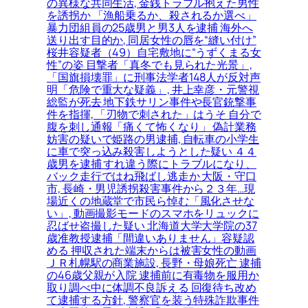
の異様な共同生活, 金銭トラブル抱えた男性
を誘拐か 「漁船乗るか、殺されるか選べ」
暴力団組員の25歳男と男3人を逮捕 海外へ
送り出す目的か, 同居女性の唇を“縫い付け”
桜井容疑者（49）自宅敷地に“うずくまる女
性”の姿 目撃者「真冬でも見られた光景」,
「国旗損壊罪」に刑事法学者148人が反対声
明「危険で重大な疑義」, 井上幸彦・元警視
総監が死去 地下鉄サリン事件や長官銃撃事
件を指揮, 「刃物で刺された」はうそ 自分で
腹を刺し通報「痛くて怖くなり」 偽計業務
妨害の疑いで姫路の男逮捕, 自転車の小学生
に車で突っ込み殺害しようとした疑い ４４
歳男を逮捕 すれ違う際にトラブルになり、
バック走行ではね飛ばし逃走か 大阪・守口
市, 長崎・男児誘拐殺害事件から２３年…現
場近くの地蔵堂で市民ら悼む「風化させな
い」, 動画撮影モードのスマホをリュックに
忍ばせ盗撮した疑い 北海道大学大学院の37
歳准教授逮捕「間違いありません」容疑認
める 押収された端末からは被害女性の動画
ＪＲ札幌駅の商業施設, 長野・母娘死亡 逮捕
の46歳父親が入院 逮捕前に有毒物を服用か
取り調べ中に体調不良訴える 回復待ち改め
て逮捕する方針, 警察官を装う特殊詐欺事件