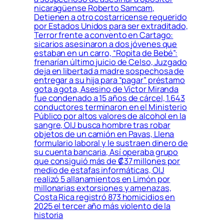
nicaragüense Roberto Samcam,
Detienen a otro costarricense requerido
por Estados Unidos para ser extraditado,
Terror frente a convento en Cartago:
sicarios asesinaron a dos jóvenes que
estaban en un carro, “Ropita de Bebé”:
frenarían último juicio de Celso, Juzgado
deja en libertad a madre sospechosa de
entregar a su hija para “pagar” préstamo
gota a gota, Asesino de Víctor Miranda
fue condenado a 15 años de cárcel, 1.643
conductores terminaron en el Ministerio
Público por altos valores de alcohol en la
sangre, OIJ busca hombre tras robar
objetos de un camión en Pavas, Llena
formulario laboral y le sustraen dinero de
su cuenta bancaria, Así operaba grupo
que consiguió más de ₡37 millones por
medio de estafas informáticas, OIJ
realizó 5 allanamientos en Limón por
millonarias extorsiones y amenazas,
Costa Rica registró 873 homicidios en
2025 el tercer año más violento de la
historia