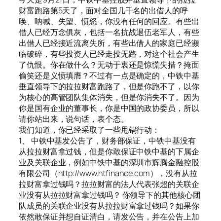
财富跑路第5天了，面对全国几千名的出借人的呼
唤、呐喊、失望、愤怒，你没有任何的回应。有些出
借人已经万念俱灰，包括一名抗战退伍老军人，有些
出借人已经接近流离失所，有些出借人的家庭已经濒
临破碎，有些投资人已经走投无路，对这个社会产生
了仇恨。你在做什么？无动于衷还是惊慌失措？掩面
偷笑还是义愤填膺？不过有一点是确定的，中铁中基
垂直领导下的拉拉财富跑路了，但是你跑不了，以你
为核心的高管团队集体消失，但是你消失不了。因为
你是国有企业的董事长，你是中国的政协委员，所以
请你站出来，说句话，表个态。
我们知道，你已经采取了一些甩锅行动：
1、 中铁中基发公告了，财务部保证，中铁中基没有
从拉拉财富拿过钱，但是你敢保证中铁中基的下属企
业及关联企业，例如中铁中基的深圳市辉腾金融控股
有限公司（http://www.htfinance.com），没有从拉
拉财富拿过钱吗？拉拉财富的法人代表张超的关联企
业没有从拉拉财富拿过钱吗？ 你领导下的其他核心团
队成员的关联企业没有从拉拉财富拿过钱吗？如果你
依然敢保证并想自证清白，请发公告，并在公告上加