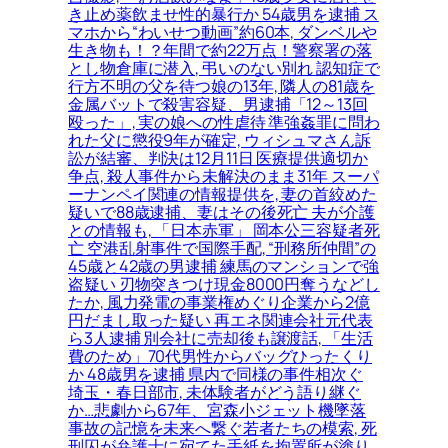
き止め薬飲ませ性的暴行か 54歳男を逮捕 ス
マホから“わいせつ動画”約60本, ダンベルや
生き物も！？年間で約22万点！警察署の落
とし物倉庫に潜入, 弔いのない別れ 認知症で
行方不明の父を待つ娘の13年, 隣人の81歳を
金属バットで殺害容疑、男逮捕「12～13回
殴った」, 実の娘への性虐待 準強姦罪に問わ
れた父に懲役9年が確定, ウィシュマさん訴
訟が結審、判決は12月11日 医療提供適切か
争点, 殺人事件から未解決のまま31年 スーパ
ーナンペイ関連の情報提供を, 妻の首絞めた
疑いで88歳逮捕、妻はその後死亡 夫が介護
との情報も, 「日本赤軍」 岡本公三容疑者死
亡 空港乱射事件で国際手配, “刑務所仲間”の
45歳と42歳の男逮捕 練馬のマンションで強
盗疑い 刃物突きつけ現金8000円奪うなどし
たか, 風力発電の事業権めぐり企業から2億
円だまし取った疑い 再エネ関連会社元代表
ら3人逮捕 別会社に売却後も譲渡話, 「生活
費のため」70代男性からバッグひったくり
か 48歳男を逮捕 県内で同様の事件相次ぐ
埼玉・春日部市, 未体験者がどう語り継ぐ
か…悲劇から67年、宮森小ジェット機墜落
事故の記憶を未来へ繋ぐ若者たちの模索, 死
刑囚が弁護士に宛てた手紙を拘置所が塗り