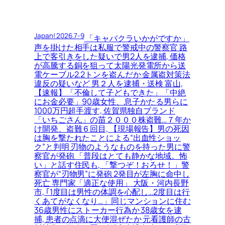
Japan! 2026.7-9
「キャバクラいかがですか」
声を掛けた相手は私服で警戒中の警察官 路
上で客引きをした疑いで男2人を逮捕, 価格
が高騰する銅を狙って太陽光発電所から送
電ケーブル2.2トンを盗んだか 金属盗対策法
違反の疑いなど 男２人を逮捕・送検 富山,
【速報】「不倫して子どもできた」「中絶
にお金必要」90歳女性、息子かたる男らに
1000万円超手渡す, 佐賀県独自ブランド
「いちごさん」の苗２０００株盗難…７年か
け開発、盗難６回目, 【現場報告】男の死因
は胸を撃たれたことによる“出血性ショッ
ク”と判明 刃物のようなものを持った男に警
察官が発砲 「普段はとても静かな地域。怖
い」と話す住民も, 「撃つぞ！おろせ！」警
察官が“刃物男”に発砲 2発目が左胸に命中し
死亡 専門家「適正な使用」 大阪・河内長野
市, ｢1度目は男性の体調を心配し…2度目は行
くあてがなくなり…」同じマンションに住む
36歳男性にストーカー行為か 38歳女を逮
捕, 患者の点滴に大便混ぜたか 元看護師の古