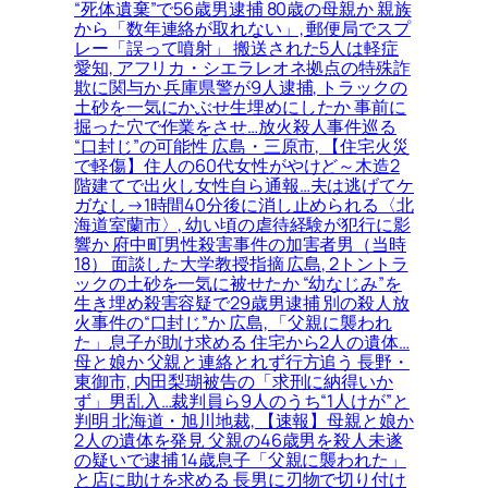
“死体遺棄”で56歳男逮捕 80歳の母親か 親族
から「数年連絡が取れない」, 郵便局でスプ
レー「誤って噴射」 搬送された5人は軽症
愛知, アフリカ・シエラレオネ拠点の特殊詐
欺に関与か 兵庫県警が9人逮捕, トラックの
土砂を一気にかぶせ生埋めにしたか 事前に
掘った穴で作業をさせ…放火殺人事件巡る
“口封じ”の可能性 広島・三原市, 【住宅火災
で軽傷】住人の60代女性がやけど～木造2
階建てで出火し女性自ら通報…夫は逃げてケ
ガなし→1時間40分後に消し止められる〈北
海道室蘭市〉, 幼い頃の虐待経験が犯行に影
響か 府中町男性殺害事件の加害者男（当時
18） 面談した大学教授指摘 広島, 2トントラ
ックの土砂を一気に被せたか “幼なじみ”を
生き埋め殺害容疑で29歳男逮捕 別の殺人放
火事件の“口封じ”か 広島, 「父親に襲われ
た」息子が助け求める 住宅から2人の遺体…
母と娘か 父親と連絡とれず行方追う 長野・
東御市, 内田梨瑚被告の「求刑に納得いか
ず」男乱入…裁判員ら9人のうち“1人けが”と
判明 北海道・旭川地裁, 【速報】母親と娘か
2人の遺体を発見 父親の46歳男を殺人未遂
の疑いで逮捕 14歳息子「父親に襲われた」
と店に助けを求める 長男に刃物で切り付け