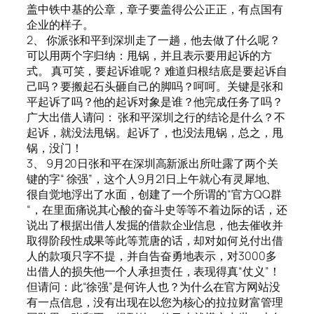
盖中铁中基的公章，章子要盖得公公正正，有点国有
企业的样子。
2、 你派张和平到深圳走了一趟，他去做了什么呢？
可以用两个字归纳：甩锅，并且表示要用起诉的方
式。 真可笑，要起诉谁呢？ 难道归根结底是要起诉自
己吗？要搬起石头砸自己的脚吗？呵呵。关键是张和
平起诉了吗？他的起诉对象是谁？他完成任务了吗？
广大出借人请问： 张和平深圳之行的结论是什么？不
起诉，就没法甩锅。起诉了，也没法甩锅，总之，甩
锅，没门！
3、 9月20日张和平在深圳高新派出所吐露了两个关
键的字“ 徐强”，这个人9月21日上午就心有灵犀地、
很自觉地浮出了水面，创建了一个所谓的“官方QQ群
“，在里面痛说其心酸的奋斗史等等不着边际的话，还
说出了根据出借人发掘的借款企业信息，他去催收并
取得阶段性成果等此等荒唐的话，却对如何兑付出借
人的款项只字不提，并自告奋勇地表示，对3000多
出借人的损失他一个人承担责任，表现得真“仗义”！
但请问：此“徐强”是何许人也？为什么在官方网站没
有一点信息，没有出现在以您为核心的拉拉财富管理