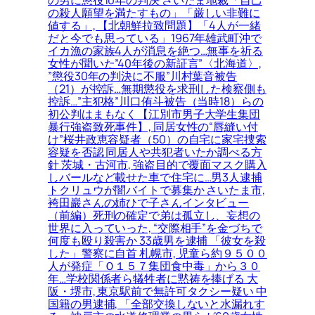
の男に懲役10年の判決 さいたま地裁「自己
の殺人願望を満たすもの」「厳しい非難に
値する」, 【北朝鮮拉致問題】「4人が一緒
だと今でも思っている」1967年雄武町沖で
イカ漁の家族4人が消息を絶つ…無事を祈る
女性が聞いた”40年後の新証言”〈北海道〉,
”懲役30年の判決に不服”川村葉音被告
（21）が控訴…無期懲役を求刑した検察側も
控訴…”主犯格”川口侑斗被告（当時18）らの
初公判はまもなく【江別市男子大学生集団
暴行強盗致死事件】, 同居女性の“唇縫い付
け”桜井政恵容疑者（50）の自宅に家宅捜索
容疑を否認 同居人や共犯者いたか調べる方
針 茨城・古河市, 強盗目的で覆面マスク購入
しバールなど載せた車で住宅に…男3人逮捕
トクリュウが闇バイトで募集か さいたま市,
袴田巖さんの姉ひで子さんインタビュー
（前編）死刑の確定で弟は孤立し、妄想の
世界に入っていった, “交際相手”を金づちで
何度も殴り殺害か 33歳男を逮捕 「彼女を殺
した」警察に自首 札幌市, 児童ら約９５００
人が発症「Ｏ１５７集団食中毒」から３０
年…学校関係者ら犠牲者に黙祷を捧げる 大
阪・堺市, 東京駅前で無許可タクシー疑い 中
国籍の男逮捕, 「全部交換しないと水漏れす