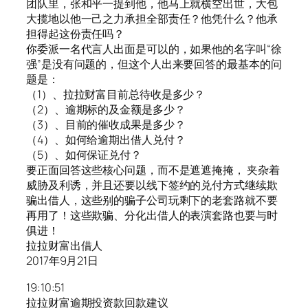
团队里，张和平一提到他，他马上就横空出世，大包
大揽地以他一己之力承担全部责任？他凭什么？他承
担得起这份责任吗？
你委派一名代言人出面是可以的，如果他的名字叫“徐
强”是没有问题的，但这个人出来要回答的最基本的问
题是：
（1）、拉拉财富目前总待收是多少？
（2）、逾期标的及金额是多少？
（3）、目前的催收成果是多少？
（4）、如何给逾期出借人兑付？
（5）、如何保证兑付？
要正面回答这些核心问题，而不是遮遮掩掩， 夹杂着
威胁及利诱，并且还要以线下签约的兑付方式继续欺
骗出借人，这些别的骗子公司玩剩下的老套路就不要
再用了！这些欺骗、分化出借人的表演套路也要与时
俱进！
拉拉财富出借人
2017年9月21日
19:10:51
拉拉财富逾期投资款回款建议