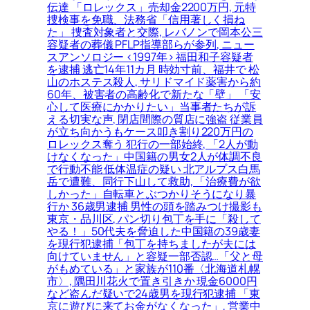
伝達 「ロレックス」売却金2200万円, 元特
捜検事を免職、法務省「信用著しく損ね
た」 捜査対象者と交際, レバノンで岡本公三
容疑者の葬儀 PFLP指導部らが参列, ニュー
スアンソロジー <1997年> 福田和子容疑者
を逮捕 逃亡14年11カ月 時効寸前、福井で 松
山のホステス殺人, サリドマイド薬害から約
60年、被害者の高齢化で新たな「壁」 「安
心して医療にかかりたい」当事者たちが訴
える切実な声, 閉店間際の質店に強盗 従業員
が立ち向かうもケース叩き割り220万円の
ロレックス奪う 犯行の一部始終, 「2人が動
けなくなった」中国籍の男女2人が体調不良
で行動不能 低体温症の疑い 北アルプス白馬
岳で遭難、同行下山して救助, 「治療費が欲
しかった」自転車とぶつかりそうになり暴
行か 36歳男逮捕 男性の頭を踏みつけ撮影も
東京・品川区, パン切り包丁を手に「殺して
やる！」50代夫を脅迫した中国籍の39歳妻
を現行犯逮捕「包丁を持ちましたが夫には
向けていません」と容疑一部否認…「父と母
がもめている」と家族が110番〈北海道札幌
市〉, 隅田川花火で置き引きか 現金6000円
など盗んだ疑いで24歳男を現行犯逮捕 「東
京に遊びに来てお金がなくなった」, 営業中