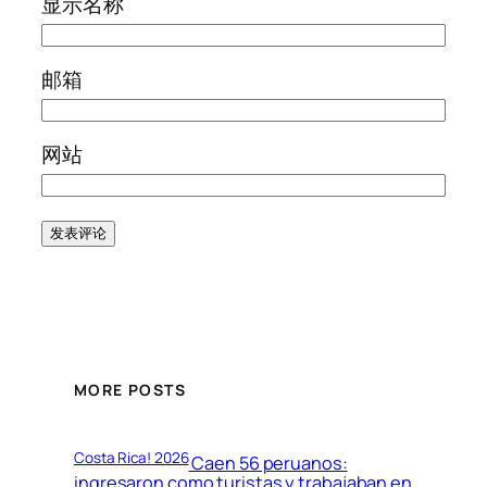
显示名称
邮箱
网站
MORE POSTS
Costa Rica! 2026
Caen 56 peruanos:
ingresaron como turistas y trabajaban en