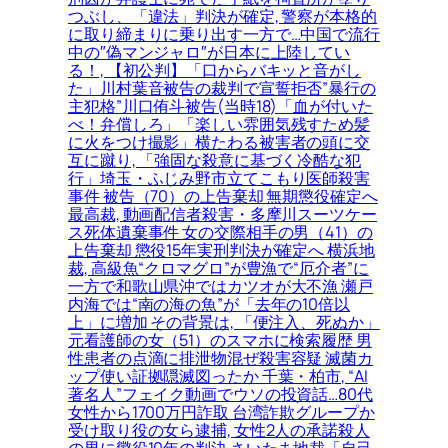
つぶし、「違法」判決が確定, 警察が本格的
に取り締まりに乗り出す一方で…中国で流行
中の″偽マンジャロ″が日本に上陸してい
る！, 【初公判】「口からバキッと音がし
た」川村葉音被告の裁判で宣誓拒否”暴行の
主犯格”川口侑斗被告(当時18)「血が付いた
べ！弁償しろ」「楽しい雰囲気残すため髪
に火をつけ撮影」横たわる被害者の頭に交
互に蹴り, 「強固な殺意に基づく冷酷な犯
行」埼玉・ふじみ野市立てこもり医師殺害
事件 被告（70）の上告棄却 無期懲役確定へ
最高裁, 動画配信者殺害・多摩川スーツケー
ス死体遺棄事件 女の交際相手の男（41）の
上告棄却 懲役15年実刑判決が確定へ 横浜地
裁, 高級魚“クロマグロ”が豊漁で“厄介者”に
一方で和歌山県沖ではカツオが大不漁 瀬戸
内海では“南の海の魚”が「去年の10倍以
上」に増加 その背景は, 「便注入、死ぬか」
元看護師の女（51）のスマホに検索履歴 男
性患者の点滴に排泄物混ぜ殺害容疑 滅菌カ
ップ使い証拠隠滅図ったか 千葉・柏市, “AI
著名人”フェイク動画でウソの投資話…80代
女性から1700万円詐取 台湾詐欺グループか
受け取り役の女ら逮捕, 女性2人の承諾殺人