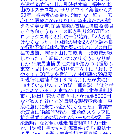
を逮捕 逃亡14年11カ月 時効寸前、福井で 松
山のホステス殺人, サリドマイド薬害から約
60年、被害者の高齢化で新たな「壁」 「安
心して医療にかかりたい」当事者たちが訴
える切実な声, 閉店間際の質店に強盗 従業員
が立ち向かうもケース叩き割り220万円の
ロレックス奪う 犯行の一部始終, 「2人が動
けなくなった」中国籍の男女2人が体調不良
で行動不能 低体温症の疑い 北アルプス白馬
岳で遭難、同行下山して救助, 「治療費が欲
しかった」自転車とぶつかりそうになり暴
行か 36歳男逮捕 男性の頭を踏みつけ撮影も
東京・品川区, パン切り包丁を手に「殺して
やる！」50代夫を脅迫した中国籍の39歳妻
を現行犯逮捕「包丁を持ちましたが夫には
向けていません」と容疑一部否認…「父と母
がもめている」と家族が110番〈北海道札幌
市〉, 隅田川花火で置き引きか 現金6000円
など盗んだ疑いで24歳男を現行犯逮捕 「東
京に遊びに来てお金がなくなった」, 営業中
の質店に“強盗”犯行の一部始終 スタッフ抵
抗も黒ずくめの男たちがバールで破壊、高
級腕時計など奪い逃走 被害額1000万円超
か, 【速報】男女4人刺傷事件で理学療法士
の男（44）を殺人未遂容疑で再逮捕 大分・