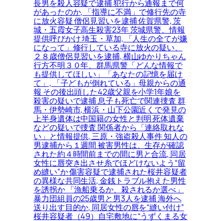
長男を殺人容疑で逮捕 犯行から通報まで何
があったのか, 「指導に不満」で修行先の寺
に放火容疑 僧侶見習いを逮捕 佐賀県警, 茨
城・五霞女子高生殺害23年 茨城県警、情報
提供呼びかけ 埼玉・草加, 「人生の全てが嫌
になって」修行している寺に放火の疑い、
２８歳僧侶見習いを逮捕, 横山ゆかりちゃん
行方不明３０年、群馬県警「どんな情報で
も提供してほしい」「あなたの記憶を届け
て」, 「子どもが倒れている」母親からの通
報 その後出頭した42歳父親を小学1年娘を
殺害の疑いで逮捕 息子も死亡で関連捜査 群
馬・伊勢崎市, 横浜・山下公園近くで発見の
上半身遺体は中国籍の女性と判明 死体遺棄
などの疑いで捜査 関係者から「連絡取れな
い」と情報提供, 三原・強盗殺人事件 知人の
男逮捕から１週間 被害男性は、生存が確認
された約４時間前までの間に男と合流, 同居
女性に唇突き出させ糸でほどけないよう“留
め縫い”か 傷害容疑で逮捕された桜井容疑者
の異様な共同生活, 金銭トラブル抱えた男性
を誘拐か 「漁船乗るか、殺されるか選べ」
暴力団組員の25歳男と男3人を逮捕 海外へ
送り出す目的か, 同居女性の唇を“縫い付け”
桜井容疑者（49）自宅敷地に“うずくまる女