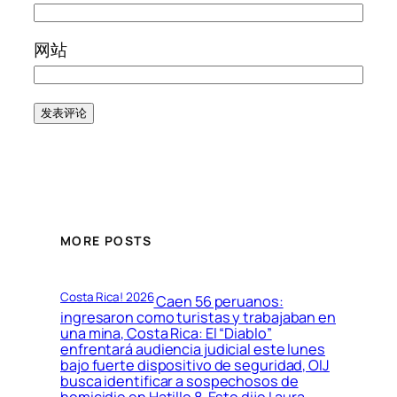
网站
MORE POSTS
Costa Rica! 2026
Caen 56 peruanos:
ingresaron como turistas y trabajaban en
una mina, Costa Rica: El “Diablo”
enfrentará audiencia judicial este lunes
bajo fuerte dispositivo de seguridad, OIJ
busca identificar a sospechosos de
homicidio en Hatillo 8, Esto dijo Laura