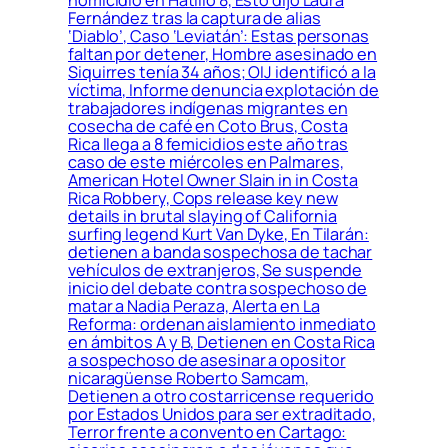
Fernández tras la captura de alias
‘Diablo’, Caso ‘Leviatán’: Estas personas
faltan por detener, Hombre asesinado en
Siquirres tenía 34 años; OIJ identificó a la
víctima, Informe denuncia explotación de
trabajadores indígenas migrantes en
cosecha de café en Coto Brus, Costa
Rica llega a 8 femicidios este año tras
caso de este miércoles en Palmares,
American Hotel Owner Slain in in Costa
Rica Robbery, Cops release key new
details in brutal slaying of California
surfing legend Kurt Van Dyke, En Tilarán:
detienen a banda sospechosa de tachar
vehículos de extranjeros, Se suspende
inicio del debate contra sospechoso de
matar a Nadia Peraza, Alerta en La
Reforma: ordenan aislamiento inmediato
en ámbitos A y B, Detienen en Costa Rica
a sospechoso de asesinar a opositor
nicaragüense Roberto Samcam,
Detienen a otro costarricense requerido
por Estados Unidos para ser extraditado,
Terror frente a convento en Cartago: