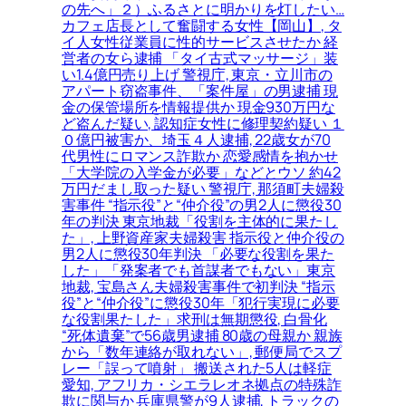
の先へ」２）ふるさとに明かりを灯したい…
カフェ店長として奮闘する女性【岡山】, タ
イ人女性従業員に性的サービスさせたか 経
営者の女ら逮捕 「タイ古式マッサージ」装
い1.4億円売り上げ 警視庁, 東京・立川市の
アパート窃盗事件、「案件屋」の男逮捕 現
金の保管場所を情報提供か 現金930万円な
ど盗んだ疑い, 認知症女性に修理契約疑い １
０億円被害か、埼玉４人逮捕, 22歳女が70
代男性にロマンス詐欺か 恋愛感情を抱かせ
「大学院の入学金が必要」などとウソ 約42
万円だまし取った疑い 警視庁, 那須町夫婦殺
害事件 “指示役”と“仲介役”の男2人に懲役30
年の判決 東京地裁「役割を主体的に果たし
た」, 上野資産家夫婦殺害 指示役と仲介役の
男2人に懲役30年判決 「必要な役割を果た
した」「発案者でも首謀者でもない」東京
地裁, 宝島さん夫婦殺害事件で初判決 “指示
役”と“仲介役”に懲役30年「犯行実現に必要
な役割果たした」求刑は無期懲役, 白骨化
“死体遺棄”で56歳男逮捕 80歳の母親か 親族
から「数年連絡が取れない」, 郵便局でスプ
レー「誤って噴射」 搬送された5人は軽症
愛知, アフリカ・シエラレオネ拠点の特殊詐
欺に関与か 兵庫県警が9人逮捕, トラックの