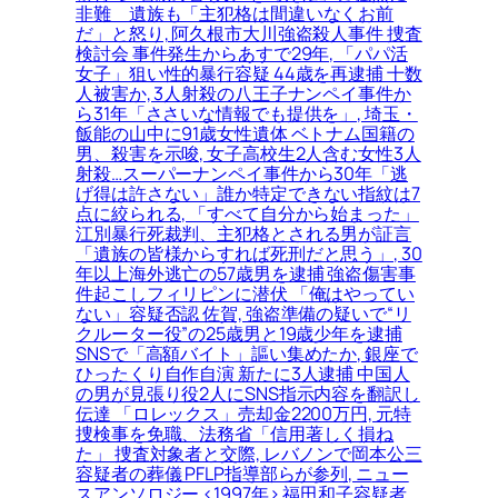
非難＿遺族も「主犯格は間違いなくお前
だ」と怒り, 阿久根市大川強盗殺人事件 捜査
検討会 事件発生からあすで29年, 「パパ活
女子」狙い性的暴行容疑 44歳を再逮捕 十数
人被害か, 3人射殺の八王子ナンペイ事件か
ら31年「ささいな情報でも提供を」, 埼玉・
飯能の山中に91歳女性遺体 ベトナム国籍の
男、殺害を示唆, 女子高校生2人含む女性3人
射殺…スーパーナンペイ事件から30年「逃
げ得は許さない」誰か特定できない指紋は7
点に絞られる, 「すべて自分から始まった」
江別暴行死裁判、主犯格とされる男が証言
「遺族の皆様からすれば死刑だと思う」, 30
年以上海外逃亡の57歳男を逮捕 強盗傷害事
件起こしフィリピンに潜伏 「俺はやってい
ない」容疑否認 佐賀, 強盗準備の疑いで“リ
クルーター役”の25歳男と19歳少年を逮捕
SNSで「高額バイト」謳い集めたか, 銀座で
ひったくり自作自演 新たに3人逮捕 中国人
の男が見張り役2人にSNS指示内容を翻訳し
伝達 「ロレックス」売却金2200万円, 元特
捜検事を免職、法務省「信用著しく損ね
た」 捜査対象者と交際, レバノンで岡本公三
容疑者の葬儀 PFLP指導部らが参列, ニュー
スアンソロジー <1997年> 福田和子容疑者