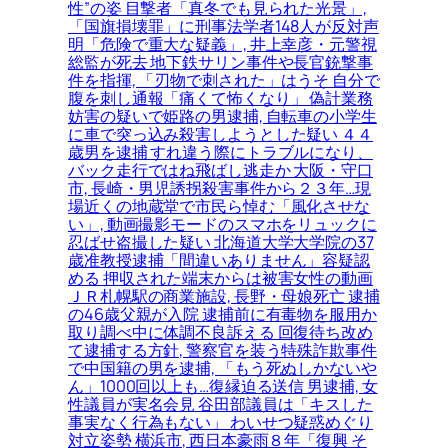
性”の姿 目撃者「真冬でも見られた光景」,
「国旗損壊罪」に刑事法学者148人が反対声
明「危険で重大な疑義」, 井上幸彦・元警視
総監が死去 地下鉄サリン事件や長官銃撃事
件を指揮, 「刃物で刺された」はうそ 自分で
腹を刺し通報「痛くて怖くなり」 偽計業務
妨害の疑いで姫路の男逮捕, 自転車の小学生
に車で突っ込み殺害しようとした疑い ４４
歳男を逮捕 すれ違う際にトラブルになり、
バック走行ではね飛ばし逃走か 大阪・守口
市, 長崎・男児誘拐殺害事件から２３年…現
場近くの地蔵堂で市民ら悼む「風化させな
い」, 動画撮影モードのスマホをリュックに
忍ばせ盗撮した疑い 北海道大学大学院の37
歳准教授逮捕「間違いありません」容疑認
める 押収された端末からは被害女性の動画
ＪＲ札幌駅の商業施設, 長野・母娘死亡 逮捕
の46歳父親が入院 逮捕前に有毒物を服用か
取り調べ中に体調不良訴える 回復待ち改め
て逮捕する方針, 警察官を装う特殊詐欺事件
で中国籍の男を逮捕, 「もう死ぬしかないや
ん」1000回以上も…復縁迫る送信 男逮捕, 女
性議員が実名会見 谷田部議員は「キスした
事実なく行為もない」 わいせつ疑惑めぐり
対立姿勢 横浜市, 西日本豪雨８年「復興 そ