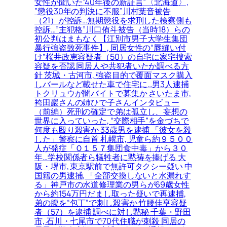
女性が聞いた”40年後の新証言”〈北海道〉,
”懲役30年の判決に不服”川村葉音被告
（21）が控訴…無期懲役を求刑した検察側も
控訴…”主犯格”川口侑斗被告（当時18）らの
初公判はまもなく【江別市男子大学生集団
暴行強盗致死事件】, 同居女性の“唇縫い付
け”桜井政恵容疑者（50）の自宅に家宅捜索
容疑を否認 同居人や共犯者いたか調べる方
針 茨城・古河市, 強盗目的で覆面マスク購入
しバールなど載せた車で住宅に…男3人逮捕
トクリュウが闇バイトで募集か さいたま市,
袴田巖さんの姉ひで子さんインタビュー
（前編）死刑の確定で弟は孤立し、妄想の
世界に入っていった, “交際相手”を金づちで
何度も殴り殺害か 33歳男を逮捕 「彼女を殺
した」警察に自首 札幌市, 児童ら約９５００
人が発症「Ｏ１５７集団食中毒」から３０
年…学校関係者ら犠牲者に黙祷を捧げる 大
阪・堺市, 東京駅前で無許可タクシー疑い 中
国籍の男逮捕, 「全部交換しないと水漏れす
る」神戸市の水道修理業の男らが69歳女性
から約154万円だまし取った疑いで再逮捕,
弟の腹を“包丁”で刺し殺害か 竹腰佳亨容疑
者（57）を逮捕 調べに対し黙秘 千葉・野田
市, 石川・七尾市で70代住職が刺殺 同居の