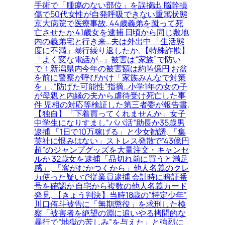
手術で「腫瘍のない部位」を誤摘出 脳幹損
傷で50代女性が自発呼吸できない重篤状態
京大病院で医療事故, 44歳義弟を蹴って死
亡させたか 41歳女を逮捕 日頃から同じ敷地
内の義弟宅と行き来…夫は外出中 「生活態
度に不満」暴行繰り返したか, 【特殊詐欺】
「よく変な電話が…」被害は“家族”で防い
で！新潟県内今年の被害額は約14億円 お盆
を前に警察が呼びかけ「家族みんなで対策
を」, “防げた可能性”指摘…小学1年の女の子
が母親と内縁の夫から虐待受け死亡した事
件 児相の対応等検証した第三者委が報告書,
【独自】「下着買ってくれませんか」女子
中学生になりすまし“パパ活”助長か35歳男
逮捕 「1日で10万稼げる」と少女勧誘, 「集
英社に恨みはない」ストレス発散で“43億円
超”のジャンプグッズを大量注文・キャンセ
ルか 32歳女を逮捕「品切れ前に買うと満足
感」, 「客がむかつくから」他人名義のクレ
カ使った疑いで従業員逮捕 会計時に暗証番
号を確認か 自宅から複数の他人名義カード
発見, 【きょう判決】当時18歳の”特定少年”
川口侑斗被告に「無期懲役」を求刑した検
察「被害者を絶望の淵に追いやる拷問的な
暴行で”地獄の苦しみ”を与えた」と強烈に