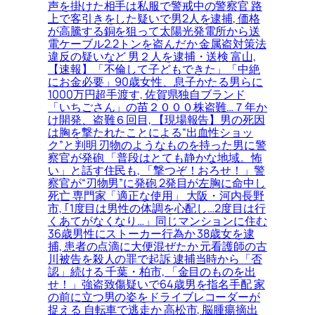
声を掛けた相手は私服で警戒中の警察官 路
上で客引きをした疑いで男2人を逮捕, 価格
が高騰する銅を狙って太陽光発電所から送
電ケーブル2.2トンを盗んだか 金属盗対策法
違反の疑いなど 男２人を逮捕・送検 富山,
【速報】「不倫して子どもできた」「中絶
にお金必要」90歳女性、息子かたる男らに
1000万円超手渡す, 佐賀県独自ブランド
「いちごさん」の苗２０００株盗難…７年か
け開発、盗難６回目, 【現場報告】男の死因
は胸を撃たれたことによる“出血性ショッ
ク”と判明 刃物のようなものを持った男に警
察官が発砲 「普段はとても静かな地域。怖
い」と話す住民も, 「撃つぞ！おろせ！」警
察官が“刃物男”に発砲 2発目が左胸に命中し
死亡 専門家「適正な使用」 大阪・河内長野
市, ｢1度目は男性の体調を心配し…2度目は行
くあてがなくなり…」同じマンションに住む
36歳男性にストーカー行為か 38歳女を逮
捕, 患者の点滴に大便混ぜたか 元看護師の古
川被告を殺人の罪で起訴 逮捕当時から「否
認」続ける 千葉・柏市, 「金目のものを出
せ！」強盗致傷疑いで64歳男を指名手配 家
の前に立つ男の姿をドライブレコーダーが
捉える 自転車で逃走か 高松市, 脳腫瘍摘出