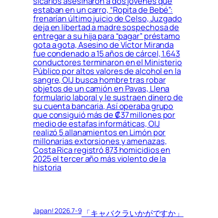
sicarios asesinaron a dos jóvenes que
estaban en un carro, “Ropita de Bebé”:
frenarían último juicio de Celso, Juzgado
deja en libertad a madre sospechosa de
entregar a su hija para “pagar” préstamo
gota a gota, Asesino de Víctor Miranda
fue condenado a 15 años de cárcel, 1.643
conductores terminaron en el Ministerio
Público por altos valores de alcohol en la
sangre, OIJ busca hombre tras robar
objetos de un camión en Pavas, Llena
formulario laboral y le sustraen dinero de
su cuenta bancaria, Así operaba grupo
que consiguió más de ₡37 millones por
medio de estafas informáticas, OIJ
realizó 5 allanamientos en Limón por
millonarias extorsiones y amenazas,
Costa Rica registró 873 homicidios en
2025 el tercer año más violento de la
historia
Japan! 2026.7-9
「キャバクラいかがですか」