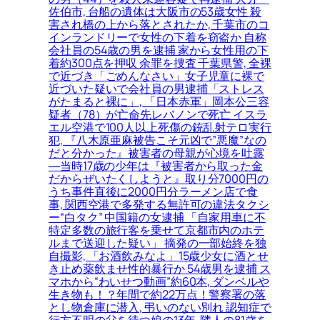
佐伯市, 台船の遺体は大阪市の53歳女性 殺
害され橋の上から落とされたか, 千葉市のコ
インランドリーで女性の下着を窃盗か 自称
会社員の54歳の男を逮捕 家から女性用の下
着約300点を押収 余罪を捜査 千葉県警, 全裸
で近づき「ごめんなさい」女子児童に裸で
近づいた疑いで会社員の男逮捕「ストレス
がたまると裸に」, 「日本赤軍」岡本公三容
疑者（78）が亡命先レバノンで死亡 イスラ
エル空港で100人以上死傷の銃乱射テロ実行
犯, 『八木原亜麻被告こそ元凶で”悪魔”なの
だと分かった』被害者の母親が心境を吐露
―当時17歳の少年は『被害者から取った金
だからぜいたくしようと』取り分7000円の
うち事件直後に2000円分ラーメン店で食
事, 関西空港で多発する無許可の違法タクシ
ー“白タク” 中国籍の女逮捕 「自家用車に不
特定多数の旅行客を乗せて京都市内のホテ
ルまで送迎した疑い」 摘発の一部始終を独
自撮影, 「お酒飲みなよ」15歳少女に酒とせ
き止め薬飲ませ性的暴行か 54歳男を逮捕 ス
マホから“わいせつ動画”約60本, ダンベルや
生き物も！？年間で約22万点！警察署の落
とし物倉庫に潜入, 弔いのない別れ 認知症で
行方不明の父を待つ娘の13年, 隣人の81歳を