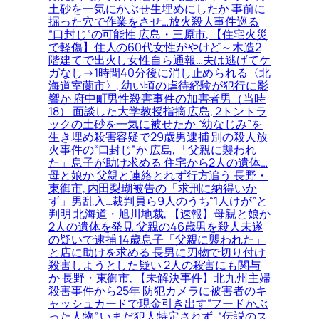
土砂を一気にかぶせ生埋めにしたか 事前に
掘った穴で作業をさせ…放火殺人事件巡る
“口封じ”の可能性 広島・三原市, 【住宅火災
で軽傷】住人の60代女性がやけど～木造2
階建てで出火し女性自ら通報…夫は逃げてケ
ガなし→1時間40分後に消し止められる〈北
海道室蘭市〉, 幼い頃の虐待経験が犯行に影
響か 府中町男性殺害事件の加害者男（当時
18） 面談した大学教授指摘 広島, 2トントラ
ックの土砂を一気に被せたか “幼なじみ”を
生き埋め殺害容疑で29歳男逮捕 別の殺人放
火事件の“口封じ”か 広島, 「父親に襲われ
た」息子が助け求める 住宅から2人の遺体…
母と娘か 父親と連絡とれず行方追う 長野・
東御市, 内田梨瑚被告の「求刑に納得いか
ず」男乱入…裁判員ら9人のうち“1人けが”と
判明 北海道・旭川地裁, 【速報】母親と娘か
2人の遺体を発見 父親の46歳男を殺人未遂
の疑いで逮捕 14歳息子「父親に襲われた」
と店に助けを求める 長男に刃物で切り付け
殺害しようとした疑い 2人の殺害にも関与
か 長野・東御市, 【未解決事件】北九州主婦
殺害事件から25年 防犯カメラに被害者のキ
ャッシュカードで現金引き出す“フードかぶ
った人物” いまだ犯人特定されず, “伝説のス