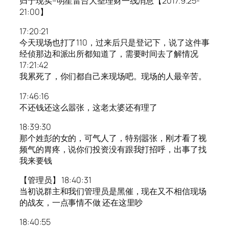
归于现实–明星雷台大圣理财一线消息【2017.9.25-
21:00】
17:20:21
今天现场也打了110，过来后只是登记下，说了这件事
经侦那边和派出所都知道了，需要时间去了解情况
17:21:42
我累死了，你们都自己来现场吧。现场的人最辛苦。
17:46:16
不还钱还这么嚣张，这老太婆还有理了
18:39:30
那个姓彭的女的，可气人了，特别嚣张，刚才看了视
频气的胃疼，说你们投资没有跟我打招呼，出事了找
我来要钱
【管理员】 18:40:31
当初说群主和我们管理员是黑催，现在又不相信现场
的战友，一点事情不做 还在这里吵
18:40:55