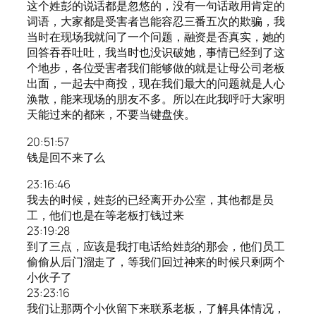
这个姓彭的说话都是忽悠的，没有一句话敢用肯定的
词语，大家都是受害者岂能容忍三番五次的欺骗，我
当时在现场我就问了一个问题，融资是否真实，她的
回答吞吞吐吐，我当时也没识破她，事情已经到了这
个地步，各位受害者我们能够做的就是让母公司老板
出面，一起去中商投，现在我们最大的问题就是人心
涣散，能来现场的朋友不多。所以在此我呼吁大家明
天能过来的都来，不要当键盘侠。
20:51:57
钱是回不来了么
23:16:46
我去的时候，姓彭的已经离开办公室，其他都是员
工，他们也是在等老板打钱过来
23:19:28
到了三点，应该是我打电话给姓彭的那会，他们员工
偷偷从后门溜走了，等我们回过神来的时候只剩两个
小伙子了
23:23:16
我们让那两个小伙留下来联系老板，了解具体情况，