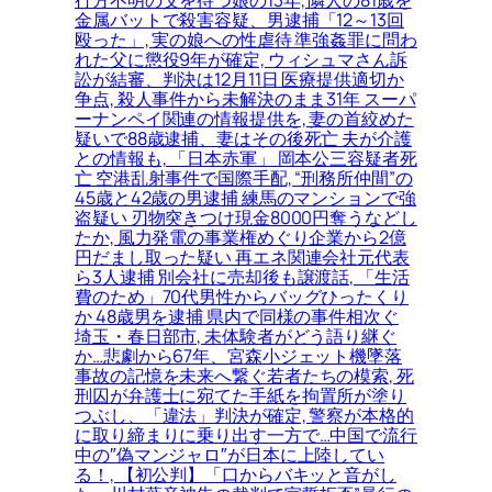
金属バットで殺害容疑、男逮捕「12～13回
殴った」, 実の娘への性虐待 準強姦罪に問わ
れた父に懲役9年が確定, ウィシュマさん訴
訟が結審、判決は12月11日 医療提供適切か
争点, 殺人事件から未解決のまま31年 スーパ
ーナンペイ関連の情報提供を, 妻の首絞めた
疑いで88歳逮捕、妻はその後死亡 夫が介護
との情報も, 「日本赤軍」 岡本公三容疑者死
亡 空港乱射事件で国際手配, “刑務所仲間”の
45歳と42歳の男逮捕 練馬のマンションで強
盗疑い 刃物突きつけ現金8000円奪うなどし
たか, 風力発電の事業権めぐり企業から2億
円だまし取った疑い 再エネ関連会社元代表
ら3人逮捕 別会社に売却後も譲渡話, 「生活
費のため」70代男性からバッグひったくり
か 48歳男を逮捕 県内で同様の事件相次ぐ
埼玉・春日部市, 未体験者がどう語り継ぐ
か…悲劇から67年、宮森小ジェット機墜落
事故の記憶を未来へ繋ぐ若者たちの模索, 死
刑囚が弁護士に宛てた手紙を拘置所が塗り
つぶし、「違法」判決が確定, 警察が本格的
に取り締まりに乗り出す一方で…中国で流行
中の″偽マンジャロ″が日本に上陸してい
る！, 【初公判】「口からバキッと音がし