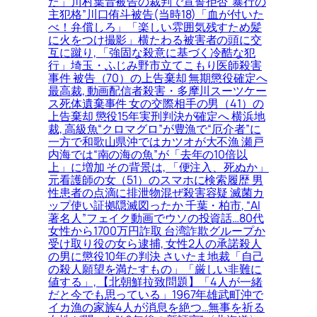
た」川村葉音被告の裁判で宣誓拒否”暴行の
主犯格”川口侑斗被告(当時18)「血が付いた
べ！弁償しろ」「楽しい雰囲気残すため髪
に火をつけ撮影」横たわる被害者の頭に交
互に蹴り, 「強固な殺意に基づく冷酷な犯
行」埼玉・ふじみ野市立てこもり医師殺害
事件 被告（70）の上告棄却 無期懲役確定へ
最高裁, 動画配信者殺害・多摩川スーツケー
ス死体遺棄事件 女の交際相手の男（41）の
上告棄却 懲役15年実刑判決が確定へ 横浜地
裁, 高級魚“クロマグロ”が豊漁で“厄介者”に
一方で和歌山県沖ではカツオが大不漁 瀬戸
内海では“南の海の魚”が「去年の10倍以
上」に増加 その背景は, 「便注入、死ぬか」
元看護師の女（51）のスマホに検索履歴 男
性患者の点滴に排泄物混ぜ殺害容疑 滅菌カ
ップ使い証拠隠滅図ったか 千葉・柏市, “AI
著名人”フェイク動画でウソの投資話…80代
女性から1700万円詐取 台湾詐欺グループか
受け取り役の女ら逮捕, 女性2人の承諾殺人
の男に懲役10年の判決 さいたま地裁「自己
の殺人願望を満たすもの」「厳しい非難に
値する」, 【北朝鮮拉致問題】「4人が一緒
だと今でも思っている」1967年雄武町沖で
イカ漁の家族4人が消息を絶つ…無事を祈る