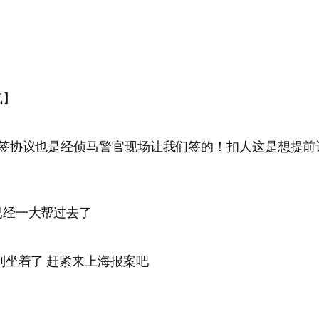
气】
！签协议也是经侦马警官现场让我们签的！扣人这是想提前
已经一大帮过去了
别坐着了 赶紧来上海报案吧