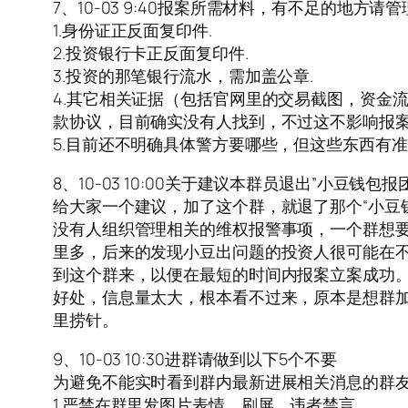
7、10-03 9:40报案所需材料，有不足的地方请
1.身份证正反面复印件.
2.投资银行卡正反面复印件.
3.投资的那笔银行流水，需加盖公章.
4.其它相关证据（包括官网里的交易截图，资金
款协议，目前确实没有人找到，不过这不影响报
5.目前还不明确具体警方要哪些，但这些东西有
8、10-03 10:00关于建议本群员退出”小豆钱包
给大家一个建议，加了这个群，就退了那个“小豆
没有人组织管理相关的维权报警事项，一个群想
里多，后来的发现小豆出问题的投资人很可能在
到这个群来，以便在最短的时间内报案立案成功
好处，信息量太大，根本看不过来，原本是想群
里捞针。
9、10-03 10:30进群请做到以下5个不要
为避免不能实时看到群内最新进展相关消息的群友
1.严禁在群里发图片表情、刷屏，违者禁言。