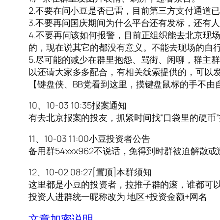
2.不要在问小豆是否已雷，目前第三方支付通道
3.不要再问国庆期间为什么平台还有发标，还有
4.不要再问该如何报警，目前正组织能去北京现
的，现在说其它的都没有意义。不能去现场的自
5.尽可能的减少在群里抱怨、骂街、闲聊，群主
以还请大家多多配合，有相关线索提供的，可以
【键盘侠、BB党看到这里，摸键盘鼠标的手不由
10、10-03 10:35报案通知
有去北京报案的投友，抓紧时间找“口袋里的硬币
11、10-03 11:00小豆投资者公告
备用群54xxx962不说话，免得到时群被迫解
12、10-02 08:27[置顶]本群须知
这里都是小豆的投资者，拉推子群的滚，谁都可
投资人进群统一昵称改为 地区+投资金额+网名
文章加密说明