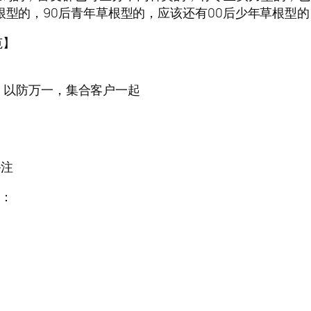
根型的，90后青年草根型的，应该还有00后少年草根型的
范】
有群，以防万一，集合客户一起
备注
）：