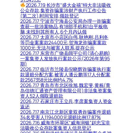
2026.7.19 长沙市“盛大金禧”特大非法吸收
公众存款,集资诈骗案涉财产执行工作公告
(第二次),时间安排,领款登记
2026.7.17 宁波市宁海县公安局办理一诈骗案
查获一批涉案物品,有18部手机和1台平板电
脑,未找到其所有人,6个月内认领
2026.7.17 太原市小店区白伟,耿艳刚,吕利冬
等罚金案案款24400元,贺海龙诈骗案案款
1000元,无法与被害人联系,提存公示
2026.7.17 东营市广饶县阔宇公司(清心易购)
一案集资人发放执行案款公示(2026年第95
期)
2026.7.17 临沂市兰陵县倪晓辉诈骗案执行案
款退赔分配方案,被害人潘云鹏等17人分配案
款2567358元比例约4.7%
2026.7.17 青岛市市北区徐旭,魏宏斐,黄栋(青
岛信德汇通资产管理有限公司)非法集资案集
资人52人领取退赔款
2026.7.17 石家庄市王立兵,李彦案集资人资金
返还
2026.7.17 南京江北新区童双勇诈骗案件退赔
34名受害人1194000元退赔比例17.87%
2026.7.16 威海市环翠区“威海润银”赵忠宝非
法吸收公众存款案集资人信息登记