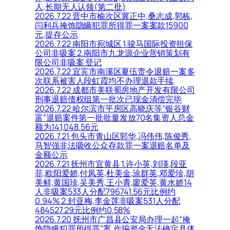
人,长期无人认领(第二批)
2026.7.22 晋中市榆次区冀正中,桑志成,郭栋,
闫利兵掩饰隐瞒犯罪所得罪一案案款15900
元,提存公示
2026.7.22 南阳市宛城区 1.骏马国际投资担保
公司非吸案 2.南阳市九龙源企业营销策划有
限公司非吸案 登记
2026.7.22 宜宾市南溪区夏伍责令退赔一案多
次联系被害人段虹霞均不办理退款手续
2026.7.22 成都市美联蜀房地产开发有限公司
刑事退赔债权组第一批次已现金清偿完毕
2026.7.22 哈尔滨市平房区高晓庆等“银谷财
富”退赔案件第一批批量发放70名集资人总金
额为141,048.56元
2026.7.21 包头市青山区郭华,冯伟伟,陈俊秀,
马智强非法吸收公众存款罪一案退赔名单及
金额公示
2026.7.21 抚州市宜黄县 1.许小英,刘瑛,段亚
菲,欧阳爱娇,付凤英,杜美金,涂群英,邓爱珍,胡
美鲜,黄国珍,吴美秀,王小青,廖爱英,黄水娇14
人非吸案533人分配796741.56元比例约
0.94% 2.封亚梅,李金莲非吸案531人分配
484527.29元比例约0.58%
2026.7.20 抚州市广昌县公安局办理一起“掩
饰隐瞒犯罪所得罪”案,诈骗资金无法确定具体