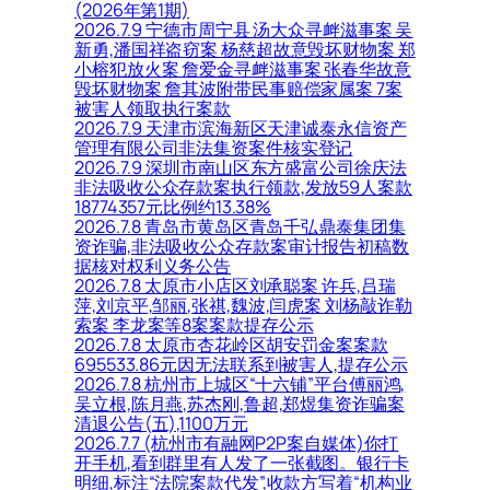
(2026年第1期)
2026.7.9 宁德市周宁县 汤大众寻衅滋事案 吴
新勇,潘国祥盗窃案 杨慈超故意毁坏财物案 郑
小榕犯放火案 詹爱金寻衅滋事案 张春华故意
毁坏财物案 詹其波附带民事赔偿家属案 7案
被害人领取执行案款
2026.7.9 天津市滨海新区天津诚泰永信资产
管理有限公司非法集资案件核实登记
2026.7.9 深圳市南山区东方盛富公司徐庆法
非法吸收公众存款案执行领款,发放59人案款
18774357元比例约13.38%
2026.7.8 青岛市黄岛区青岛千弘鼎泰集团集
资诈骗,非法吸收公众存款案审计报告初稿数
据核对权利义务公告
2026.7.8 太原市小店区刘承聪案 许兵,吕瑞
萍,刘京平,邹丽,张祺,魏波,闫虎案 刘杨敲诈勒
索案 李龙案等8案案款提存公示
2026.7.8 太原市杏花岭区胡安罚金案案款
695533.86元因无法联系到被害人,提存公示
2026.7.8 杭州市上城区“十六铺”平台傅丽鸿,
吴立根,陈月燕,苏杰刚,鲁超,郑煜集资诈骗案
清退公告(五),1100万元
2026.7.7 (杭州市有融网P2P案自媒体)你打
开手机,看到群里有人发了一张截图。银行卡
明细,标注“法院案款代发”,收款方写着“机构业