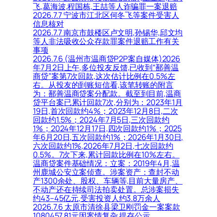
飞,葛海波,程国栋,王喆等人诈骗罪一案退赔
2026.7.7 宁波市江北区何冬飞等案件受害人
信息核对
2026.7.7 南京市鼓楼区卢文明,孙锡华,邱文均
等人非法吸收公众存款罪案件退赔工作有关
事项
2026.7.6 (温州市温商贷P2P案自媒体)2026
年7月2日上午,多位投友反馈,已收到“鄯善温
商贷”案第7次回款,这次估计比例在0.5%左
右。从投友的到账短信看,该笔转账的附言
为：鄯善温商贷案分配款。截至到目前,温商
贷平台案已累计回款7次,分别为：2023年1月
19日,首次回款约4%；2023年12月8日,二次
回款约1.5%；2024年7月5日,三次回款约
1%；2024年12月17日,四次回款约1%；2025
年6月20日,五次回款约1%；2026年1月30日,
六次回款约1%,2026年7月2日,七次回款约
0.5%。7次下来,累计回款比例在10%左右。
温商贷案件基础情况：立案：2019年4月,温
州鹿城公安立案侦查。涉案资产：查封不动
产1300余处、股权、车辆等,目前大量房产、
不动产还在持续司法拍卖处置。总涉案损失
约43–45亿元,受害投资人约3.8万余人
2026.7.6 太原市清徐县梁卫刚罚金一案案款
1080457.81元因案情复杂,提存公示