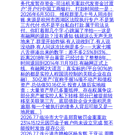
务代发暂存资金-司法机关案款代发资金过渡
户”,开户行中国工商银行。打款时间统一是：
2026年6月30日。维权群里几十号人同步到
账,来源是杭州市西湖区法院执行专户,不是第
三方代付,也不是平台私自打款,属于司法兑
付。你盯着那几个字,心跳漏了半拍——这是
有融网的退款？没有通知,钱就这么无声无息
地来了,群里开始炸锅,有人说收到了,有人说
没动静,有人问这次比例是多少——大家七嘴
八舌拼凑出来的数字：差不多2.5%到3%。
距离2018年平台暴雷,已经过去了整整8年。
时间退回到2014年,11月19日,有融网正式上
线。有融网2大谎言：真实标的(平台90%的
标的都是实控人程国洪控制的关联企业在自
融)、30亿资产(宣称手握14项不动产和债权
资产,总估值30.16亿元,投资人随后实地核
查：大量资产早已多重抵押、存在权属争议,
部分房产被实控人私下转移,部分已被提前转
移至关联第三方。底层借款企业大面积恶意
逾期,每一个被执行的债务人背后可能又是一
地死账。)
2026.7.7 临汾市大宁县郑育敏罚金案案款
231415.12元因罚金子账户尚未设立完成,暂不
能按时发放,提存公示
2026.7.7 连云港市赣榆区杨东辉,王亚运,周腾