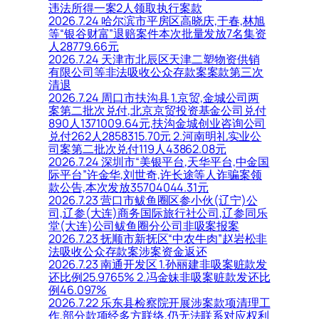
违法所得一案2人领取执行案款
2026.7.24 哈尔滨市平房区高晓庆,于春,林旭
等“银谷财富”退赔案件本次批量发放7名集资
人28779.66元
2026.7.24 天津市北辰区天津二塑物资供销
有限公司等非法吸收公众存款案案款第三次
清退
2026.7.24 周口市扶沟县 1.京贸,金城公司两
案第二批次兑付,北京京贸投资基金公司兑付
890人1371009.64元,扶沟金城创业咨询公司
兑付262人2858315.70元 2.河南明礼实业公
司案第二批次兑付119人43862.08元
2026.7.24 深圳市“美银平台,天华平台,中金国
际平台”许金华,刘世奇,许长途等人诈骗案领
款公告,本次发放35704044.31元
2026.7.23 营口市鲅鱼圈区参小伙(辽宁)公
司,辽参(大连)商务国际旅行社公司,辽参同乐
堂(大连)公司鲅鱼圈分公司非吸案报案
2026.7.23 抚顺市新抚区“中农牛肉”赵岩松非
法吸收公众存款案涉案资金返还
2026.7.23 南通开发区 1.孙丽建非吸案赃款发
还比例25.9765% 2.冯金妹非吸案赃款发还比
例46.097%
2026.7.22 乐东县检察院开展涉案款项清理工
作,部分款项经多方联络,仍无法联系对应权利