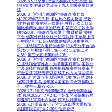
2026.8.3 北京市(成吉大易股权投资基金)姚
恒艳集资诈骗,赵文政等十九人非吸案案款发
还
2026.8.1 (杭州市西湖区“抓钱猫”案自媒
体)2026年7月31日,多位热心投友反馈,已收
到“抓钱猫”案的第三次退赔,并且此次回款金
额比前两次加起来的还要多,第三次回款比例
约为20%。抓钱猫虽然属于“聚财猫系”关联
平台,但案件已移交杭州法院执行,不参与上海
一中院7月14日启动的聚财猫系3%集中兑
付。抓钱猫三次退赔的走势,和大部分平台“越
退越少”的规律不同：第一次3.5%,第二次
4.8%,第三次直接飙到约20%
2026.8.1 (杭州市西湖区“抓钱猫”案自媒体)各
位抓钱猫受害难友：为掌握案件审理,案款兑
付及后续维权进展,现将抓钱猫案件分案审理,
资金返还,冻结资产及后续工作方向做些说明
2026.8.1 太原市小店区段燕飞案 罗江慧,刘王
强案 武奎案 马振华案 4案案款10余万 因联系
不上被害人,提存公示
2026.7.31 (北京市朝阳区黄白金钱包案自媒
体)现就2026年7月31日与朝阳区法院执行局
李亚辉法官第七次沟通,获悉执行进展
2026.7.31 南京市江宁区“北京四季大通投资
集团有限公司”系列案件信息登记