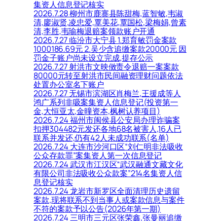
集资人信息登记核实
2026.7.28 柳州市鹿寨县陈甜梅,蓝智敏,韦淑
清,廖淑贤,凌忠爱,覃美花,覃国松,梁梅娟,曾素
清,李胜,韦瑜梅退赔案领款账户开通
2026.7.27 临汾市大宁县 1.郑育敏罚金案款
1000186.69元 2.吴少含追缴案款20000元 因
罚金子账户尚未设立完成,提存公示
2026.7.27 射洪市文映傚责令退赔一案案款
80000元转至射洪市民间融资理财问题依法
处置办公室名下账户
2026.7.27 无锡市滨湖区肖梅兰,王援成等人
鸿广系列非吸案集资人信息登记(投资第一
金,大恒亚太,金曈资本,枫树认养项目)
2026.7.24 福州市闽侯县公安局办理诈骗案
扣押304482元发还各地68名被害人,16人已
联系并发还,仍有42人未成功联系(名单)
2026.7.24 大连市沙河口区“刘仁明非法吸收
公众存款罪”案集资人第一次信息登记
2026.7.24 武汉市江汉区“武汉融通文藏文化
有限公司非法吸收公众款案”214名集资人信
息登记核实
2026.7.24 龙岩市新罗区全面清理历史遗留
案款,现将联系不到当事人或案款信息与案件
不符的案款予以公告(2026年第一期)
2026.7.24 三明市三元区张荣鑫,张曼丽追缴