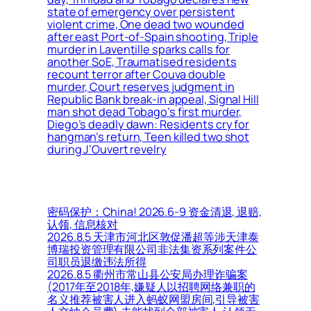
state of emergency over persistent
violent crime, One dead two wounded
after east Port-of-Spain shooting, Triple
murder in Laventille sparks calls for
another SoE, Traumatised residents
recount terror after Couva double
murder, Court reserves judgment in
Republic Bank break-in appeal, Signal Hill
man shot dead Tobago’s first murder,
Diego’s deadly dawn: Residents cry for
hangman’s return, Teen killed two shot
during J’Ouvert revelry
密码保护：China! 2026.6-9 资金清退, 退赔,
认领, 信息核对
2026.8.5 天津市河北区敦促潘超等涉天津泰
博瑞投资管理有限公司非法集资系列案件公
司职员退缴违法所得
2026.8.5 衢州市常山县公安局办理诈骗案
(2017年至2018年,嫌疑人以招聘网络兼职的
名义推荐被害人进入蚂蚁网盟房间,引导被害