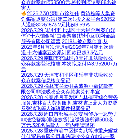
众存款案款项38500元,将按判项退赔88名被
害人
2026.7.30 深圳市徐红伟,黄诗樵等人集资
诈骗案退赔公告(第二次),投之家平台32052
人退赔82251873.2元比例3.59%
2026.7.29 (杭州市上城区十六铺金融案自媒
体)“十六铺金融”由金聚鑫(杭州)互联网金融
服务有限公司运营,2018年被立案侦查,从
2023年3月首次清退到2026年7月第五次清
退,十六铺案五次累计回款已超3.3亿元
2026.7.29 南阳市宛城区赵天祥非法吸收公
众存款案登记核准,本次拟兑付148.952007万
元
2026.7.29 天津市和平区和乐丰非法吸收公
众存款案信息核实登记
2026.7.29 榆林市吴堡县鑫盛源小额贷款有
限公司非法吸收公众存款案兑付事宜
2026.7.28 长春净月开发区吉林省蓝鲸会劳务
服务,吉林百大劳务服务,吉林省上鼎人力资源
及张鸿飞等人诈骗案件报案登记
2026.7.28 周口市郸城县公安局侦办一恶势力
非法经营案(非法放贷)追缴违法所得500余
万元,328名借款人一年内申请退还
2026.7.28 重庆市渝中区赵贵武等涉重庆耀益
仕佳贸易有限公司非法吸收公众存款罪一案