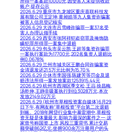
所得一案案款10000元,因受害人未提供收款
账户,提存公示
2026.6.29 重庆市九龙坡区重庆喜联科技发
展有限公司王定坤,黄昶皓等九人集资诈骗案
被害人信息登记核实
2026.6.29 大连市吕雪峰诈骗罪一案37名受
害人办理认领手续
2026.6.29 西安市张阿祥犯盗窃罪及掩饰隐
瞒犯罪所得罪一案集中退赔
2026.6.29 包头市吴云凯,王超等集资诈骗罪
一案执行案款为17700元,202名集资人退赔比
例0.0678%
2026.6.29 兰州市城关区王鹏合同诈骗案资
金清退发还21.5万元比例为15.70％
2026.6.29 介休市李国强,陈建芳等罚金及退
赔违法所得一案发放案款1253915.44元
2026.6.29 杭州市西湖区季文松,王岿,徐昌梅,
汤乾伸,王静非吸案执行到位3028万元,本次
发放2149.02万元
2026.6.29 (杭州市草根投资案自媒体)6月29
日下午,有网友称“草根投资”平台第二次退赔
到账。2018年网贷行业集中暴雷潮中,草根投
资无疑是体量最大,影响力最深的案件之一,这
家曾号称国资,上市,风投三重背书,累计交易
额突破862亿元,坐拥900余万注册用户的头