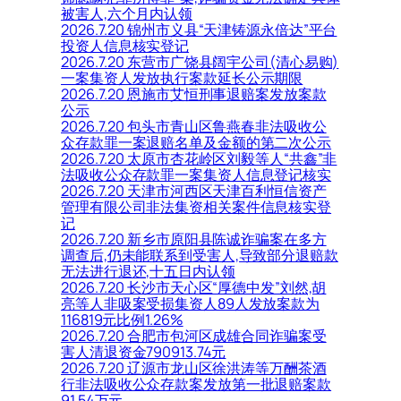
被害人,六个月内认领
2026.7.20 锦州市义县“天津铸源永倍达”平台
投资人信息核实登记
2026.7.20 东营市广饶县阔宇公司(清心易购)
一案集资人发放执行案款延长公示期限
2026.7.20 恩施市艾恒刑事退赔案发放案款
公示
2026.7.20 包头市青山区鲁燕春非法吸收公
众存款罪一案退赔名单及金额的第二次公示
2026.7.20 太原市杏花岭区刘毅等人“共鑫”非
法吸收公众存款罪一案集资人信息登记核实
2026.7.20 天津市河西区天津百利恒信资产
管理有限公司非法集资相关案件信息核实登
记
2026.7.20 新乡市原阳县陈诚诈骗案在多方
调查后,仍未能联系到受害人,导致部分退赔款
无法进行退还,十五日内认领
2026.7.20 长沙市天心区“厚德中发”刘然,胡
亮等人非吸案受损集资人89人发放案款为
116819元比例1.26%
2026.7.20 合肥市包河区成雄合同诈骗案受
害人清退资金790913.74元
2026.7.20 辽源市龙山区徐洪涛等万酬茶酒
行非法吸收公众存款案发放第一批退赔案款
91.54万元