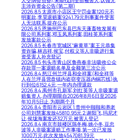
人交纳会员费),未能找到全部被害人,认领无
主涉诈资金公告(第二期)
2026.8.5 太原市小店区王宁罚金案120元不
明案款,李昊退赔案9241.79元刑事案件受害
人无法联系,提存公示
2026.8.5 恩施州巴东县巴东天蓬畜牧发展有
限公司系列案,邓玉凤系列案,田桂英系列案
发放案款公示
2026.8.5 长春市宽城区“麻黄草”案王元恭集
资诈骗,林吉祥,侯宝,付权义等人非吸进行集
资受害人补充登记
2026.8.5 包头市青山区鲁燕春非法吸收公众
存款罪一案退赔名单及金额第三次公示
2026.8.4 怒江州兰坪县和全祥案(和全祥等
人在兰坪县营盘镇内盗窃变压器内铜芯线)执
行到位6152.4元,一年内办理退款
2026.8.4 禹州市孔新军,刘红英等人非吸案退
赔集资人,办理期限自2026年8月6日至2026
年10月5日止,为期两个月
2026.8.4 贵阳市云岩区 1.贵州中颐颐和养老
公司刘慧案发放45810.95元 2.谢阳飞,玛尼才
让,侯垅海案发还32万元 被害人登记
2026.8.4 南京市鼓楼区陈冬梅,姚小冬,豆忠
波等人非吸案退赔工作事项,第一次已发放
1000万元,此次发放4547081.39元