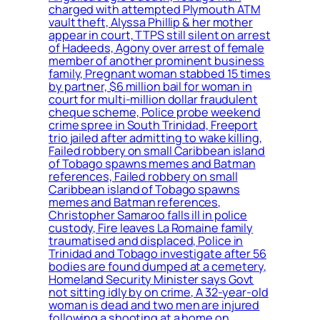
charged with attempted Plymouth ATM
vault theft, Alyssa Phillip & her mother
appear in court, TTPS still silent on arrest
of Hadeeds, Agony over arrest of female
member of another prominent business
family, Pregnant woman stabbed 15 times
by partner, $6 million bail for woman in
court for multi-million dollar fraudulent
cheque scheme, Police probe weekend
crime spree in South Trinidad, Freeport
trio jailed after admitting to wake killing,
Failed robbery on small Caribbean island
of Tobago spawns memes and Batman
references, Failed robbery on small
Caribbean island of Tobago spawns
memes and Batman references,
Christopher Samaroo falls ill in police
custody, Fire leaves La Romaine family
traumatised and displaced, Police in
Trinidad and Tobago investigate after 56
bodies are found dumped at a cemetery,
Homeland Security Minister says Govt
not sitting idly by on crime, A 32-year-old
woman is dead and two men are injured
following a shooting at a home on