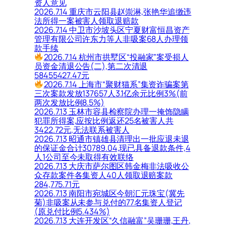
资人意见
2026.7.14 重庆市云阳县赵崇淋,张艳华追缴违
法所得一案被害人领取退赔款
2026.7.14 中卫市沙坡头区宁夏财富恒昌资产
管理有限公司许东力等人非吸案68人办理领
款手续
2026.7.14 杭州市拱墅区“投融家”案受损人
员资金清退公告(二),第二次清退
58455427.47元
2026.7.14 上海市“聚财猫系”集资诈骗案第
三次案款发放137657人3.1亿余元比例3%(前
两次发放比例8.5%)
2026.7.13 玉林市容县检察院办理一掩饰隐瞒
犯罪所得案,应按比例返还25名被害人共
3422.72元,无法联系被害人
2026.7.13 昭通市镇雄县清理出一批应退未退
的保证金合计30789.04,现已具备退款条件,4
人1公司至今未取得有效联络
2026.7.13 大庆市萨尔图区韩金梅非法吸收公
众存款案件各集资人40人领取退赔案款
284,775.71元
2026.7.13 南阳市宛城区今朝汇元珠宝(冀先
菊)非吸案从未参与兑付的77名集资人登记
(原兑付比例5.434%)
2026.7.13 大连开发区“久信融富”吴珊珊,王丹,