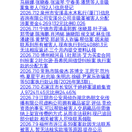
马丽娜,张晓春,张淑琴,宁春美,潘慧等人非吸
案集资人(192人)信息登记
2026.7.12 泉州市安溪县水木私行(厦门)信息
咨询有限公司安溪分公司非吸案被害人分配
涉案资金4,269,132元比例0.026
2026.7.11 宁德市霞浦县郭辉,张晓晨,叶子涵,
郑雪健,陈海鹏,肖鸿铭,施晓阳,侯文斌,林生强,
潘建强,黄梦莹,郑超等人诈骗,帮信案,因未能
联系到所有被害人,现有执行到位40881.3元
无法相应返还,三个月内提交资料认领
2026.7.10 博州精河县 1.吐那洪·艾力买卖合同
纠纷案 2.吐尔逊·吾希民间借贷纠纷案 执行案
款的分配方案
2026.7.10 常熟市陈俊杰,苏博文,王思宇,范均
鸣,夏星宇,杜忠瑜,朱明志,徐硕,尹家乐诈骗案
等50案执行款认领(2026年第3期）
2026.7.10 石家庄市长安区于婷婷案退赔集资
人972411.45元比例24.46%
2026.7.9 江阴市公安局侦办湖北热朝文化传
播有限公司虚构公司拥有藏品鉴定,评估,竞价
资质的事实,可以帮助被害人交易藏品但需缴
纳上架宣传费的方式,从而非法获利,现已追回
部分赃款,相关被害人尽快联系领取
2026.7.9 福州市连江县39案案款因无法联系
被害人,暂无法核实款项等原因,提存公示