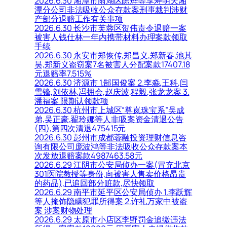
2026.6.30 湘潭市雨湖区陈烨等享寿明天湘
潭分公司非法吸收公众存款案刑事裁判涉财
产部分退赔工作有关事项
2026.6.30 长沙市芙蓉区贺伟责令退赔一案
被害人钱仕林一年内携带材料办理案款领取
手续
2026.6.30 永安市郑恢传,郑昌义,郑新春,池其
昊,郑新义盗窃案7名被害人分配案款17407.18
元退赔率7.515%
2026.6.30 济源市 1.郜国俊案 2.李淼,王科,闫
雪锋,刘依林,冯拥会,赵庆波,程毅,张龙龙案 3.
潘福案 限期认领款项
2026.6.30 杭州市上城区“尊岚珠宝系”吴成
弟,吴正豪,翟玲娜等人非吸案资金清退公告
(四),第四次清退475415元
2026.6.30 彭州市成都蓉融投资理财信息咨
询有限公司庞波鸿等非法吸收公众存款案本
次发放退赔案款4987463.58元
2026.6.29 江阴市公安局侦办一案(冒充北京
301医院教授等身份,向被害人售卖价格昂贵
的药品),已追回部分赃款,尽快领取
2026.6.29 南平市延平区公安局侦办 1.李跃辉
等人掩饰隐瞒犯罪所得案 2.许礼万家中被盗
案 涉案财物处理
2026.6.29 太原市小店区李野罚金追缴违法