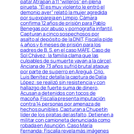
pata! Atrapan a 11 “willeros” en plena
pirueta, “Él es muy violento le entró el
demonio ayer” relató la mujer agredida
por su expareja en Limpio, Cámara
confirma 12 años de prisión para Pablo
Benegas por abuso y pornografía infantil,
Capturan a cinco sospechosos por
asalto al depósito de la DNIT, Fiscalía pide
4 años y 6 meses de prisión para los
padres de B. S. en el caso MAFE, Caso de
Sol Chávez: la familia clama que las
culpables de su muerte vayan a la cárcel,
Anciana de 73 años sufrió brutal ataque
por parte de su perro en Areguá, Crio.
Luis Benítez detalla la captura de Dalia
López: se realizó sin resistencia y con
hallazgo de fuerte suma de dinero,
Acusan a detenidos con tocos de
macoña, Fiscalía presenta imputación
contra 14 personas por amenaza de
hechos punibles, Capturan a Chupetín
líder de los piratas del asfalto, Detienen a
militar con camioneta denunciada como
robada en Asunción, Caso María
Fernanda: Fiscalía revela más imágenes