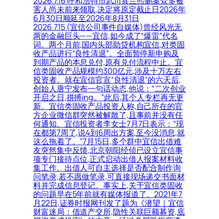
2026.7.16 呼和浩特市武川县兰熙鹏案众多被
害人尚未前来领取,决定将原定截止日2026年
6月30日顺延至2026年8月31日
2026.7.15 (宜信公司事件自媒体)曾经风光无
两的金融巨头——宜信,如今成了“爆雷”代名
词。两个月前,国内头部助贷机构宜信,对类固
收产品进行“良性清退”。全面暂停新申购及
到期产品的本息兑付,原有兑付流程中止。宜
信类固收产品规模约300亿元,涉及十万左右
投资者。就在宜信官宣“良性清退”的六天后,
创始人唐宁发布一句话动态,他说：“二次创业
开启之日,拼搏ing。”此后,其个人专栏再无更
新。宜信类固收产品投资人称,自己所在的官
方企业微信群突然被解散了,且事前并没有任
何通知。宜信投资者李女士7月7日表示：“现
在都第7周了,说4到6周出方案,至今没消息,就
这么拖着了。”7月15日,多个群中宜信出借难
友突然集中反馈,北京朝阳经侦已设立宜信事
项专门接待点位,正式启动出借人报案材料收
集工作。出借人可自主选择是否配合制作询
问笔录,若不愿做笔录,可直接现场递交书面材
料并完成信息登记。事实上,关于宜信类固收
的问题早在5年前就有媒体报道了。2021年7
月22日,证券时报网刊发了题为《潜望｜宜信
财富迷局：借道产交所,隐性关联巨额募资,底