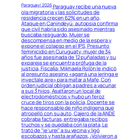
Paraguay! 2026
Paraguay recibe una nueva
ola migratoria y las solicitudes de
residencia crecen 62% en un año,
Ataque en Canindeyú: autopsia confirma
que civil habría sido asesinado mientras
buscaba resguardo, Mujer se
descompensa en medio de la espera y
expone el colapso en el IPS, Presunto
feminicidio en Curuguaty: mujer de 34
años fue asesinada de 12 puñaladas y su
expareja se encuentra prófuga de la
justicia, Fiscalía: Mikhaela Rolón le indicó
al presunto asesino «agarrá una jeringa e
inyectale aire» para matar a Mafe, Con
orden judicial obligan a padres a vacunar
a sus 3 hijos, Asaltaron un local de
electrodomésticos y hubo un feroz
cruce de tiros con la policía, Docente se
hace responsable de niño indígena que
atropelló con su auto, Cajero de la ANDE
cobraba facturas, entregaba recibos
truchos y se quedaba con la plata, Le
trató de “je’urei” a su vecina y ligó
escobazos y hasta arañazos, ¡Volvieron a