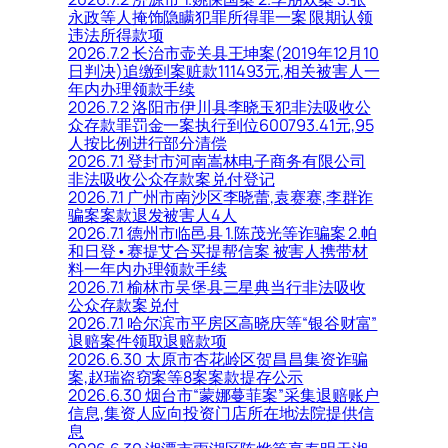
永政等人掩饰隐瞒犯罪所得罪一案 限期认领
违法所得款项
2026.7.2 长治市壶关县王坤案(2019年12月10
日判决)追缴到案赃款111493元,相关被害人一
年内办理领款手续
2026.7.2 洛阳市伊川县李晓玉犯非法吸收公
众存款罪罚金一案执行到位600793.41元,95
人按比例进行部分清偿
2026.7.1 登封市河南嵩林电子商务有限公司
非法吸收公众存款案兑付登记
2026.7.1 广州市南沙区李晓蕾,袁赛赛,李群诈
骗案案款退发被害人4人
2026.7.1 德州市临邑县 1.陈茂光等诈骗案 2.帕
和日登•赛提艾合买提帮信案 被害人携带材
料一年内办理领款手续
2026.7.1 榆林市吴堡县三星典当行非法吸收
公众存款案兑付
2026.7.1 哈尔滨市平房区高晓庆等“银谷财富”
退赔案件领取退赔款项
2026.6.30 太原市杏花岭区贺昌昌集资诈骗
案,赵瑞盗窃案等8案案款提存公示
2026.6.30 烟台市“蒙娜蔓菲案”采集退赔账户
信息,集资人应向投资门店所在地法院提供信
息