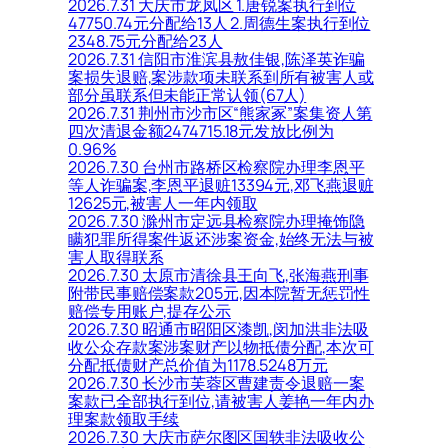
2026.7.31 大庆市龙凤区 1.唐锐案执行到位
47750.74元分配给13人 2.周德生案执行到位
2348.75元分配给23人
2026.7.31 信阳市淮滨县敖佳银,陈泽英诈骗
案损失退赔,案涉款项未联系到所有被害人或
部分虽联系但未能正常认领(67人)
2026.7.31 荆州市沙市区“熊家冢”案集资人第
四次清退金额2474715.18元发放比例为
0.96%
2026.7.30 台州市路桥区检察院办理李恩平
等人诈骗案,李恩平退赃13394元,邓飞燕退赃
12625元,被害人一年内领取
2026.7.30 滁州市定远县检察院办理掩饰隐
瞒犯罪所得案件返还涉案资金,始终无法与被
害人取得联系
2026.7.30 太原市清徐县王向飞,张海燕刑事
附带民事赔偿案款205元,因本院暂无惩罚性
赔偿专用账户,提存公示
2026.7.30 昭通市昭阳区漆凯,闵加洪非法吸
收公众存款案涉案财产以物抵债分配,本次可
分配抵债财产总价值为1178.5248万元
2026.7.30 长沙市芙蓉区曹建责令退赔一案
案款已全部执行到位,请被害人姜艳一年内办
理案款领取手续
2026.7.30 大庆市萨尔图区国轶非法吸收公