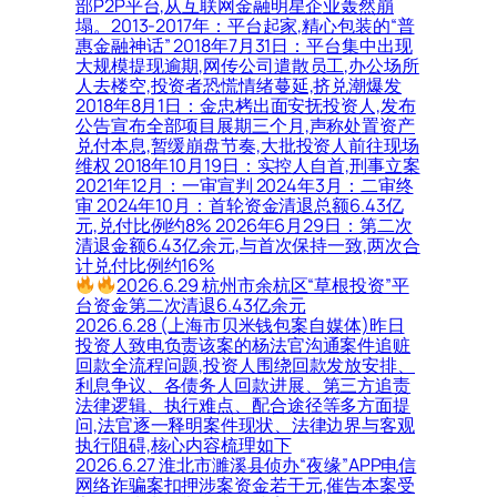
部P2P平台,从互联网金融明星企业轰然崩
塌。2013-2017年：平台起家,精心包装的“普
惠金融神话” 2018年7月31日：平台集中出现
大规模提现逾期,网传公司遣散员工,办公场所
人去楼空,投资者恐慌情绪蔓延,挤兑潮爆发
2018年8月1日：金忠栲出面安抚投资人,发布
公告宣布全部项目展期三个月,声称处置资产
兑付本息,暂缓崩盘节奏,大批投资人前往现场
维权 2018年10月19日：实控人自首,刑事立案
2021年12月：一审宣判 2024年3月：二审终
审 2024年10月：首轮资金清退总额6.43亿
元,兑付比例约8% 2026年6月29日：第二次
清退金额6.43亿余元,与首次保持一致,两次合
计兑付比例约16%
2026.6.29 杭州市余杭区“草根投资”平
台资金第二次清退6.43亿余元
2026.6.28 (上海市贝米钱包案自媒体)昨日
投资人致电负责该案的杨法官沟通案件追赃
回款全流程问题,投资人围绕回款发放安排、
利息争议、各债务人回款进展、第三方追责
法律逻辑、执行难点、配合途径等多方面提
问,法官逐一释明案件现状、法律边界与客观
执行阻碍,核心内容梳理如下
2026.6.27 淮北市濉溪县侦办“夜缘”APP电信
网络诈骗案扣押涉案资金若干元,催告本案受