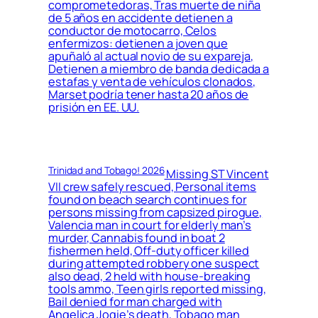
comprometedoras, Tras muerte de niña
de 5 años en accidente detienen a
conductor de motocarro, Celos
enfermizos: detienen a joven que
apuñaló al actual novio de su expareja,
Detienen a miembro de banda dedicada a
estafas y venta de vehículos clonados,
Marset podría tener hasta 20 años de
prisión en EE. UU.
Trinidad and Tobago! 2026
Missing ST Vincent
VII crew safely rescued, Personal items
found on beach search continues for
persons missing from capsized pirogue,
Valencia man in court for elderly man’s
murder, Cannabis found in boat 2
fishermen held, Off-duty officer killed
during attempted robbery one suspect
also dead, 2 held with house-breaking
tools ammo, Teen girls reported missing,
Bail denied for man charged with
Angelica Jogie’s death, Tobago man