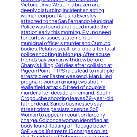
Victoria Drive West, In a brazen and
deeply disturbing incident an acting
woman corporal Anusha Eversley
attached to the San Fernando Municipal
Police was found shot dead inside the
station early this morning, PM: no need
for curfew issues statement on
municipal officer’s murder and Cumuto
bodies, Relatives call for probe after fatal
police shooting in Moruga, After abuse
friends say woman withdrew before
Ghany’s killing, Girl dies after collision at
Pigeon Point, TTPS raids lead to multiple
arrests over Easter weekend, Man killed
pregnant woman among two shot in
Wallerfield attack, 5 freed of couple’s
murder after decade on remand, South
Oropouche shooting leaves 39-year-old
father dead, Sando businesses say
street crime persists despite SoE,
Woman to appear in court on larceny
charge, Golconda woman identified as
body found floating off Tobago beach,
SoE yields 18 arrests 10 charges on 1st
day, Trinidad and Tobago declares new