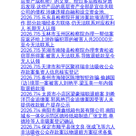
层资产成机密》的文章。经过多层股权穿透
后发现,这些产品的底层资产全部是宜信关联
公司的债权,涉嫌违规自融和设立资金池。
2026.7.15 乐东县检察院开展涉案款项清理工
作,部分款项经多方联络,仍无法联系对应权利
人,长期无人认领
2026.7.15 玉林市玉州区检察院办理一帮信案
应返还给上游诈骗犯罪的被害人共20000元,
至今无法联系上
2026.7.15 芜湖市南陵县检察院办理李青松盗
窃罪所得案,被害人无法联系,导致退赃款至今
无人认领
2026.7.15 天津市和平区聚祥瑞非法吸收公众
存款案集资人信息核实登记
2026.7.15 泰州市海陵区陈增智犯诈骗,偷越国
(边)境罪一案被害人刘艳平,梁玉美一年内领
取退赔款项
2026.7.14 太原市小店区梁豪瑞聪退赔案,刘希
洋罚金追缴案,郭凤艳罚金追缴案因受害人未
提供收款账户,提存公示
2026.7.14 南阳市康鑫纸箱包装有限公司,南阳
城乡一体化示范区德玲纸箱制造厂张文胜,单
德玲等人非吸案登记确认
2026.7.14 保定市顺平县张文良,张成飞等六人
非法吸收公众存款案以物退赔方案征求各集