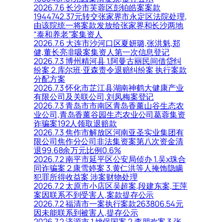
2026.7.6 长沙市芙蓉区彭铂皓案案款
1944742.37元转交张家界市永定区法院处理,
由该院统一将案款发放给张家界和长沙两地
“泰和养老”案集资人
2026.7.6 大连市沙河口区夏妍璐,张洪魁,郑
健,董长亮非吸案集资人第一次信息登记
2026.7.3 博州精河县 1.阿曼古丽民间借贷纠
纷案 2.库尔班·亚森责令退赔纠纷案 执行案款
分配方案
2026.7.3 怀化市芷江县湖南神鹤大健康产业
有限公司及关联公司,刘凤梅案登记
2026.7.3 青岛市市南区青岛香薰山谷生态农
业公司,青岛香薰谷园生态农业公司葛蓉集资
诈骗案192人领取退赔款
2026.7.3 焦作市解放区河南亚圣实业集团有
限公司焦作分公司非法集资案第八次资金清
退99.68余万元比例0.6%
2026.7.2 南平市延平区公安局侦办 1.吴x珠合
同诈骗案 2.康雪婷案 3.黄仁洪等人掩饰隐瞒
犯罪所得收益案 涉案财物处理
2026.7.2 太原市小店区吴超案,段建东案,王萍
案因联系不到受害人,案款提存公示
2026.7.2 福清市一案执行案款263806.54元
因未能联系到被害人,提存公示
2026.7.2 济源市 1.姚保国案 2.李朋欢案 3.张