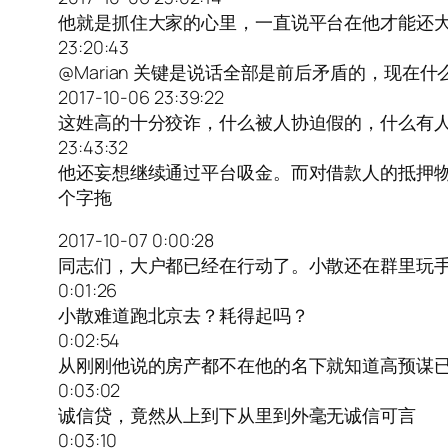
他就是抓住大家的心里，一直说平台在他才能还
23:20:43
@Marian 关键是说话全部是前后矛盾的，现
2017-10-06 23:39:22
这姓高的十分狡诈，什么被人协迫假的，什么有
23:43:32
他还妄想继续通过平台吸金。而对借款人的抵押
个字拖
2017-10-07 0:00:28
同志们，大户都已经在行动了。小散还在群里玩
0:01:26
小散难道跑北京去？耗得起吗？
0:02:54
从刚刚他说的房产都不在他的名下就知道高预谋
0:03:02
诚信贷，竟然从上到下从里到外毫无诚信可言
0:03:10