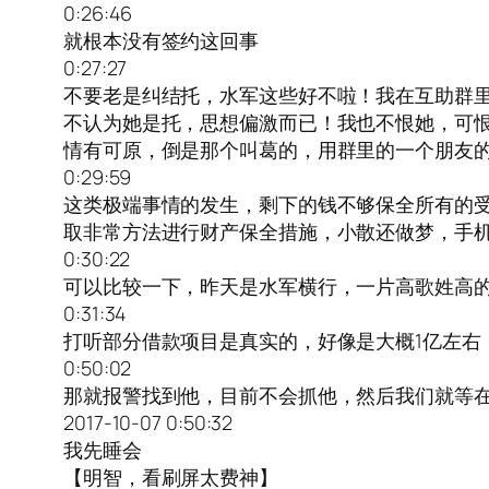
0:26:46
就根本没有签约这回事
0:27:27
不要老是纠结托，水军这些好不啦！我在互助群
不认为她是托，思想偏激而已！我也不恨她，可
情有可原，倒是那个叫葛的，用群里的一个朋友
0:29:59
这类极端事情的发生，剩下的钱不够保全所有的
取非常方法进行财产保全措施，小散还做梦，手
0:30:22
可以比较一下，昨天是水军横行，一片高歌姓高
0:31:34
打听部分借款项目是真实的，好像是大概1亿左右
0:50:02
那就报警找到他，目前不会抓他，然后我们就等
2017-10-07 0:50:32
我先睡会
【明智，看刷屏太费神】