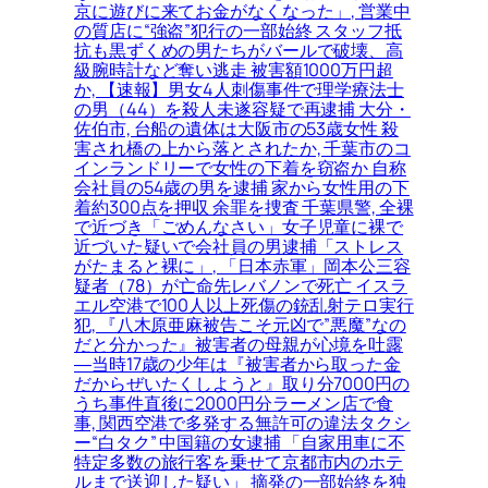
京に遊びに来てお金がなくなった」, 営業中
の質店に“強盗”犯行の一部始終 スタッフ抵
抗も黒ずくめの男たちがバールで破壊、高
級腕時計など奪い逃走 被害額1000万円超
か, 【速報】男女4人刺傷事件で理学療法士
の男（44）を殺人未遂容疑で再逮捕 大分・
佐伯市, 台船の遺体は大阪市の53歳女性 殺
害され橋の上から落とされたか, 千葉市のコ
インランドリーで女性の下着を窃盗か 自称
会社員の54歳の男を逮捕 家から女性用の下
着約300点を押収 余罪を捜査 千葉県警, 全裸
で近づき「ごめんなさい」女子児童に裸で
近づいた疑いで会社員の男逮捕「ストレス
がたまると裸に」, 「日本赤軍」岡本公三容
疑者（78）が亡命先レバノンで死亡 イスラ
エル空港で100人以上死傷の銃乱射テロ実行
犯, 『八木原亜麻被告こそ元凶で”悪魔”なの
だと分かった』被害者の母親が心境を吐露
―当時17歳の少年は『被害者から取った金
だからぜいたくしようと』取り分7000円の
うち事件直後に2000円分ラーメン店で食
事, 関西空港で多発する無許可の違法タクシ
ー“白タク” 中国籍の女逮捕 「自家用車に不
特定多数の旅行客を乗せて京都市内のホテ
ルまで送迎した疑い」 摘発の一部始終を独