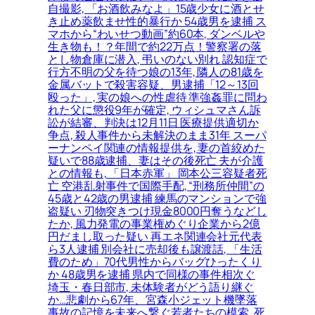
自撮影, 「お酒飲みなよ」15歳少女に酒とせ
き止め薬飲ませ性的暴行か 54歳男を逮捕 ス
マホから“わいせつ動画”約60本, ダンベルや
生き物も！？年間で約22万点！警察署の落
とし物倉庫に潜入, 弔いのない別れ 認知症で
行方不明の父を待つ娘の13年, 隣人の81歳を
金属バットで殺害容疑、男逮捕「12～13回
殴った」, 実の娘への性虐待 準強姦罪に問わ
れた父に懲役9年が確定, ウィシュマさん訴
訟が結審、判決は12月11日 医療提供適切か
争点, 殺人事件から未解決のまま31年 スーパ
ーナンペイ関連の情報提供を, 妻の首絞めた
疑いで88歳逮捕、妻はその後死亡 夫が介護
との情報も, 「日本赤軍」 岡本公三容疑者死
亡 空港乱射事件で国際手配, “刑務所仲間”の
45歳と42歳の男逮捕 練馬のマンションで強
盗疑い 刃物突きつけ現金8000円奪うなどし
たか, 風力発電の事業権めぐり企業から2億
円だまし取った疑い 再エネ関連会社元代表
ら3人逮捕 別会社に売却後も譲渡話, 「生活
費のため」70代男性からバッグひったくり
か 48歳男を逮捕 県内で同様の事件相次ぐ
埼玉・春日部市, 未体験者がどう語り継ぐ
か…悲劇から67年、宮森小ジェット機墜落
事故の記憶を未来へ繋ぐ若者たちの模索, 死