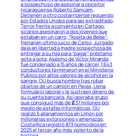
a sospechoso de asesinar a opositor
nicaragüense Roberto Samcam,
Detienen a otro costarricense requerido
por Estados Unidos para ser extraditado,
Terror frente a convento en Cartago:
sicarios asesinaron a dos jóvenes que
estaban en un carro, “Ropita de Bebé”:
frenarían último juicio de Celso, Juzgado
deja en libertad a madre sospechosa de
entregar a su hija para “pagar” préstamo
gota a gota, Asesino de Víctor Miranda
fue condenado a 15 años de cárcel, 1.643
conductores terminaron en el Ministerio
Público por altos valores de alcohol en la
sangre, OIJ busca hombre tras robar
objetos de un camión en Pavas, Llena
formulario laboral y le sustraen dinero de
su cuenta bancaria, Así operaba grupo
que consiguió más de ₡37 millones por
medio de estafas informáticas, OIJ
realizó 5 allanamientos en Limón por
millonarias extorsiones y amenazas,
Costa Rica registró 873 homicidios en
2025 el tercer año más violento de la
historia