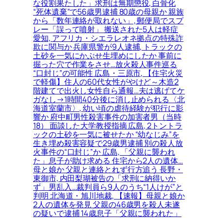
な役割果たした」求刑は無期懲役, 白骨化
“死体遺棄”で56歳男逮捕 80歳の母親か 親族
から「数年連絡が取れない」, 郵便局でスプ
レー「誤って噴射」 搬送された5人は軽症
愛知, アフリカ・シエラレオネ拠点の特殊詐
欺に関与か 兵庫県警が9人逮捕, トラックの
土砂を一気にかぶせ生埋めにしたか 事前に
掘った穴で作業をさせ…放火殺人事件巡る
“口封じ”の可能性 広島・三原市, 【住宅火災
で軽傷】住人の60代女性がやけど～木造2
階建てで出火し女性自ら通報…夫は逃げてケ
ガなし→1時間40分後に消し止められる〈北
海道室蘭市〉, 幼い頃の虐待経験が犯行に影
響か 府中町男性殺害事件の加害者男（当時
18） 面談した大学教授指摘 広島, 2トントラ
ックの土砂を一気に被せたか “幼なじみ”を
生き埋め殺害容疑で29歳男逮捕 別の殺人放
火事件の“口封じ”か 広島, 「父親に襲われ
た」息子が助け求める 住宅から2人の遺体…
母と娘か 父親と連絡とれず行方追う 長野・
東御市, 内田梨瑚被告の「求刑に納得いか
ず」男乱入…裁判員ら9人のうち“1人けが”と
判明 北海道・旭川地裁, 【速報】母親と娘か
2人の遺体を発見 父親の46歳男を殺人未遂
の疑いで逮捕 14歳息子「父親に襲われた」