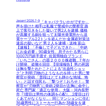
Japan! 2026.7-9
「キャバクラいかがですか」
声を掛けた相手は私服で警戒中の警察官 路
上で客引きをした疑いで男2人を逮捕, 価格
が高騰する銅を狙って太陽光発電所から送
電ケーブル2.2トンを盗んだか 金属盗対策法
違反の疑いなど 男２人を逮捕・送検 富山,
【速報】「不倫して子どもできた」「中絶
にお金必要」90歳女性、息子かたる男らに
1000万円超手渡す, 佐賀県独自ブランド
「いちごさん」の苗２０００株盗難…７年か
け開発、盗難６回目, 【現場報告】男の死因
は胸を撃たれたことによる“出血性ショッ
ク”と判明 刃物のようなものを持った男に警
察官が発砲 「普段はとても静かな地域。怖
い」と話す住民も, 「撃つぞ！おろせ！」警
察官が“刃物男”に発砲 2発目が左胸に命中し
死亡 専門家「適正な使用」 大阪・河内長野
市, ｢1度目は男性の体調を心配し…2度目は行
くあてがなくなり…」同じマンションに住む
36歳男性にストーカー行為か 38歳女を逮