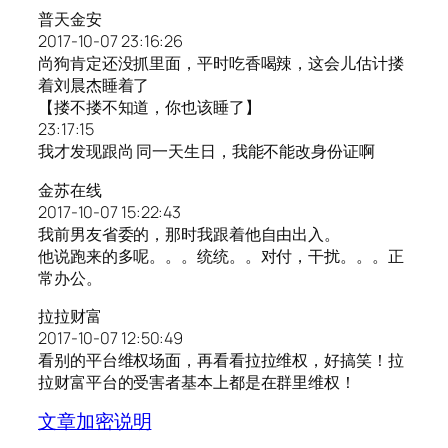
普天金安
2017-10-07 23:16:26
尚狗肯定还没抓里面，平时吃香喝辣，这会儿估计搂
着刘晨杰睡着了
【搂不搂不知道，你也该睡了】
23:17:15
我才发现跟尚 同一天生日，我能不能改身份证啊
金苏在线
2017-10-07 15:22:43
我前男友省委的，那时我跟着他自由出入。
他说跑来的多呢。。。统统。。对付，干扰。。。正
常办公。
拉拉财富
2017-10-07 12:50:49
看别的平台维权场面，再看看拉拉维权，好搞笑！拉
拉财富平台的受害者基本上都是在群里维权！
文章加密说明