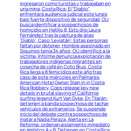
ingresaron como turistas y trabajaban en
una mina, Costa Rica: El “Diablo”
enfrentará audiencia judicial este lunes
bajo fuerte dispositivo de seguridad, OIJ
busca identificar a sospechosos de
homicidio en Hatillo 8, Esto dijo Laura
Fernández tras la captura de alias
‘Diablo’, Caso ‘Leviatán’: Estas personas
faltan por detener, Hombre asesinado en
Siquirres tenía 34 años; OIJ identificó a la
víctima, Informe denuncia explotación de
trabajadores indígenas migrantes en
cosecha de café en Coto Brus, Costa
Rica llega a 8 femicidios este año tras
caso de este miércoles en Palmares,
American Hotel Owner Slain in in Costa
Rica Robbery, Cops release key new
details in brutal slaying of California
surfing legend Kurt Van Dyke, En Tilarán:
detienen a banda sospechosa de tachar
vehículos de extranjeros, Se suspende
inicio del debate contra sospechoso de
matar a Nadia Peraza, Alerta en La
Reforma: ordenan aislamiento inmediato
en ámbitos A y B, Detienen en Costa Rica