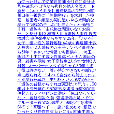
カ使った疑いで従業員逮捕 会計時に暗証番
号を確認か 自宅から複数の他人名義カード
発見, 【きょう判決】当時18歳の”特定少年”
川口侑斗被告に「無期懲役」を求刑した検
察「被害者を絶望の淵に追いやる拷問的な
暴行で”地獄の苦しみ”を与えた」と強烈に
非難＿遺族も「主犯格は間違いなくお前
だ」と怒り, 阿久根市大川強盗殺人事件 捜査
検討会 事件発生からあすで29年, 「パパ活
女子」狙い性的暴行容疑 44歳を再逮捕 十数
人被害か, 3人射殺の八王子ナンペイ事件か
ら31年「ささいな情報でも提供を」, 埼玉・
飯能の山中に91歳女性遺体 ベトナム国籍の
男、殺害を示唆, 女子高校生2人含む女性3人
射殺…スーパーナンペイ事件から30年「逃
げ得は許さない」誰か特定できない指紋は7
点に絞られる, 「すべて自分から始まった」
江別暴行死裁判、主犯格とされる男が証言
「遺族の皆様からすれば死刑だと思う」, 30
年以上海外逃亡の57歳男を逮捕 強盗傷害事
件起こしフィリピンに潜伏 「俺はやってい
ない」容疑否認 佐賀, 強盗準備の疑いで“リ
クルーター役”の25歳男と19歳少年を逮捕
SNSで「高額バイト」謳い集めたか, 銀座で
ひったくり自作自演 新たに3人逮捕 中国人