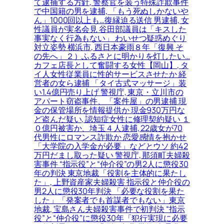
て逮捕する方針, 警察官を装う特殊詐欺事件
で中国籍の男を逮捕, 「もう死ぬしかないや
ん」1000回以上も…復縁迫る送信 男逮捕, 女
性議員が実名会見 谷田部議員は「キスした
事実なく行為もない」 わいせつ疑惑めぐり
対立姿勢 横浜市, 西日本豪雨８年「復興 そ
の先へ」２）ふるさとに明かりを灯したい…
カフェ店長として奮闘する女性【岡山】, タ
イ人女性従業員に性的サービスさせたか 経
営者の女ら逮捕 「タイ古式マッサージ」装
い1.4億円売り上げ 警視庁, 東京・立川市の
アパート窃盗事件、「案件屋」の男逮捕 現
金の保管場所を情報提供か 現金930万円な
ど盗んだ疑い, 認知症女性に修理契約疑い １
０億円被害か、埼玉４人逮捕, 22歳女が70
代男性にロマンス詐欺か 恋愛感情を抱かせ
「大学院の入学金が必要」などとウソ 約42
万円だまし取った疑い 警視庁, 那須町夫婦殺
害事件 “指示役”と“仲介役”の男2人に懲役30
年の判決 東京地裁「役割を主体的に果たし
た」, 上野資産家夫婦殺害 指示役と仲介役の
男2人に懲役30年判決 「必要な役割を果た
した」「発案者でも首謀者でもない」東京
地裁, 宝島さん夫婦殺害事件で初判決 “指示
役”と“仲介役”に懲役30年「犯行実現に必要