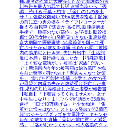
捕, 患者の点滴に大便混ぜたか 元看護師の古
川被告を殺人の罪で起訴 逮捕当時から「否
認」続ける 千葉・柏市, 「金目のものを出
せ！」強盗致傷疑いで64歳男を指名手配 家
の前に立つ男の姿をドライブレコーダーが
捉える 自転車で逃走か 高松市, 脳腫瘍摘出
手術で「腫瘍のない部位」を誤摘出 脳幹損
傷で50代女性が自発呼吸できない重篤状態
京大病院で医療事故, 44歳義弟を蹴って死
亡させたか 41歳女を逮捕 日頃から同じ敷地
内の義弟宅と行き来…夫は外出中 「生活態
度に不満」暴行繰り返したか, 【特殊詐欺】
「よく変な電話が…」被害は“家族”で防い
で！新潟県内今年の被害額は約14億円 お盆
を前に警察が呼びかけ「家族みんなで対策
を」, “防げた可能性”指摘…小学1年の女の子
が母親と内縁の夫から虐待受け死亡した事
件 児相の対応等検証した第三者委が報告書,
【独自】「下着買ってくれませんか」女子
中学生になりすまし“パパ活”助長か35歳男
逮捕 「1日で10万稼げる」と少女勧誘, 「集
英社に恨みはない」ストレス発散で“43億円
超”のジャンプグッズを大量注文・キャンセ
ルか 32歳女を逮捕「品切れ前に買うと満足
感」, 「客がむかつくから」他人名義のクレ