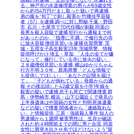
る」神戸市の水道修理業の男らが69歳女性
から約154万円だまし取った疑いで再逮捕,
弟の腹を“包丁”で刺し殺害か 竹腰佳亨容疑
者（57）を逮捕 調べに対し黙秘 千葉・野田
市, 石川・七尾市で70代住職が刺殺 同居の
長男を殺人容疑で逮捕 犯行から通報まで何
があったのか, 「指導に不満」で修行先の寺
に放火容疑 僧侶見習いを逮捕 佐賀県警, 茨
城・五霞女子高生殺害23年 茨城県警、情報
提供呼びかけ 埼玉・草加, 「人生の全てが嫌
になって」修行している寺に放火の疑い、
２８歳僧侶見習いを逮捕, 横山ゆかりちゃん
行方不明３０年、群馬県警「どんな情報で
も提供してほしい」「あなたの記憶を届け
て」, 「子どもが倒れている」母親からの通
報 その後出頭した42歳父親を小学1年娘を
殺害の疑いで逮捕 息子も死亡で関連捜査 群
馬・伊勢崎市, 横浜・山下公園近くで発見の
上半身遺体は中国籍の女性と判明 死体遺棄
などの疑いで捜査 関係者から「連絡取れな
い」と情報提供, 三原・強盗殺人事件 知人の
男逮捕から１週間 被害男性は、生存が確認
された約４時間前までの間に男と合流, 同居
女性に唇突き出させ糸でほどけないよう“留