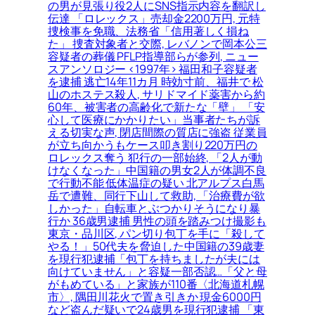
の男が見張り役2人にSNS指示内容を翻訳し
伝達 「ロレックス」売却金2200万円, 元特
捜検事を免職、法務省「信用著しく損ね
た」 捜査対象者と交際, レバノンで岡本公三
容疑者の葬儀 PFLP指導部らが参列, ニュー
スアンソロジー <1997年> 福田和子容疑者
を逮捕 逃亡14年11カ月 時効寸前、福井で 松
山のホステス殺人, サリドマイド薬害から約
60年、被害者の高齢化で新たな「壁」 「安
心して医療にかかりたい」当事者たちが訴
える切実な声, 閉店間際の質店に強盗 従業員
が立ち向かうもケース叩き割り220万円の
ロレックス奪う 犯行の一部始終, 「2人が動
けなくなった」中国籍の男女2人が体調不良
で行動不能 低体温症の疑い 北アルプス白馬
岳で遭難、同行下山して救助, 「治療費が欲
しかった」自転車とぶつかりそうになり暴
行か 36歳男逮捕 男性の頭を踏みつけ撮影も
東京・品川区, パン切り包丁を手に「殺して
やる！」50代夫を脅迫した中国籍の39歳妻
を現行犯逮捕「包丁を持ちましたが夫には
向けていません」と容疑一部否認…「父と母
がもめている」と家族が110番〈北海道札幌
市〉, 隅田川花火で置き引きか 現金6000円
など盗んだ疑いで24歳男を現行犯逮捕 「東