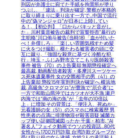
刑囚が弁護士に宛てた手紙を拘置所が塗り
つぶし、「違法」判決が確定, 警察が本格的
に取り締まりに乗り出す一方で…中国で流行
中の″偽マンジャロ″が日本に上陸してい
る！, 【初公判】「口からバキッと音がし
た」川村葉音被告の裁判で宣誓拒否”暴行の
主犯格”川口侑斗被告(当時18)「血が付いた
べ！弁償しろ」「楽しい雰囲気残すため髪
に火をつけ撮影」横たわる被害者の頭に交
互に蹴り, 「強固な殺意に基づく冷酷な犯
行」埼玉・ふじみ野市立てこもり医師殺害
事件 被告（70）の上告棄却 無期懲役確定へ
最高裁, 動画配信者殺害・多摩川スーツケー
ス死体遺棄事件 女の交際相手の男（41）の
上告棄却 懲役15年実刑判決が確定へ 横浜地
裁, 高級魚“クロマグロ”が豊漁で“厄介者”に
一方で和歌山県沖ではカツオが大不漁 瀬戸
内海では“南の海の魚”が「去年の10倍以
上」に増加 その背景は, 「便注入、死ぬか」
元看護師の女（51）のスマホに検索履歴 男
性患者の点滴に排泄物混ぜ殺害容疑 滅菌カ
ップ使い証拠隠滅図ったか 千葉・柏市, “AI
著名人”フェイク動画でウソの投資話…80代
女性から1700万円詐取 台湾詐欺グループか
受け取り役の女ら逮捕, 女性2人の承諾殺人