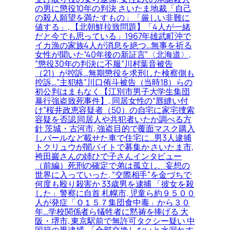
の男に懲役10年の判決 さいたま地裁「自己
の殺人願望を満たすもの」「厳しい非難に
値する」, 【北朝鮮拉致問題】「4人が一緒
だと今でも思っている」1967年雄武町沖で
イカ漁の家族4人が消息を絶つ…無事を祈る
女性が聞いた”40年後の新証言”〈北海道〉,
”懲役30年の判決に不服”川村葉音被告
（21）が控訴…無期懲役を求刑した検察側も
控訴…”主犯格”川口侑斗被告（当時18）らの
初公判はまもなく【江別市男子大学生集団
暴行強盗致死事件】, 同居女性の“唇縫い付
け”桜井政恵容疑者（50）の自宅に家宅捜索
容疑を否認 同居人や共犯者いたか調べる方
針 茨城・古河市, 強盗目的で覆面マスク購入
しバールなど載せた車で住宅に…男3人逮捕
トクリュウが闇バイトで募集か さいたま市,
袴田巖さんの姉ひで子さんインタビュー
（前編）死刑の確定で弟は孤立し、妄想の
世界に入っていった, “交際相手”を金づちで
何度も殴り殺害か 33歳男を逮捕 「彼女を殺
した」警察に自首 札幌市, 児童ら約９５００
人が発症「Ｏ１５７集団食中毒」から３０
年…学校関係者ら犠牲者に黙祷を捧げる 大
阪・堺市, 東京駅前で無許可タクシー疑い 中
国籍の男逮捕, 「全部交換しないと水漏れす