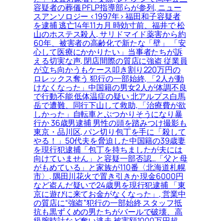
容疑者の葬儀 PFLP指導部らが参列, ニュー
スアンソロジー <1997年> 福田和子容疑者
を逮捕 逃亡14年11カ月 時効寸前、福井で 松
山のホステス殺人, サリドマイド薬害から約
60年、被害者の高齢化で新たな「壁」 「安
心して医療にかかりたい」当事者たちが訴
える切実な声, 閉店間際の質店に強盗 従業員
が立ち向かうもケース叩き割り220万円の
ロレックス奪う 犯行の一部始終, 「2人が動
けなくなった」中国籍の男女2人が体調不良
で行動不能 低体温症の疑い 北アルプス白馬
岳で遭難、同行下山して救助, 「治療費が欲
しかった」自転車とぶつかりそうになり暴
行か 36歳男逮捕 男性の頭を踏みつけ撮影も
東京・品川区, パン切り包丁を手に「殺して
やる！」50代夫を脅迫した中国籍の39歳妻
を現行犯逮捕「包丁を持ちましたが夫には
向けていません」と容疑一部否認…「父と母
がもめている」と家族が110番〈北海道札幌
市〉, 隅田川花火で置き引きか 現金6000円
など盗んだ疑いで24歳男を現行犯逮捕 「東
京に遊びに来てお金がなくなった」, 営業中
の質店に“強盗”犯行の一部始終 スタッフ抵
抗も黒ずくめの男たちがバールで破壊、高
級腕時計など奪い逃走 被害額1000万円超