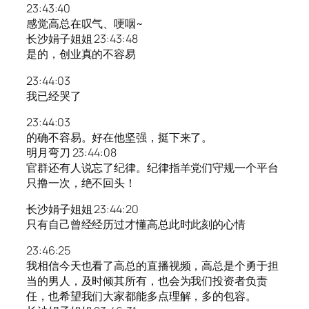
23:43:40
感觉高总在叹气、哽咽~
长沙娟子姐姐 23:43:48
是的，创业真的不容易
23:44:03
我已经哭了
23:44:03
的确不容易。好在他坚强，挺下来了。
明月弯刀 23:44:08
官群还有人说忘了纪律。纪律指羊党们守规一个平台
只撸一次，绝不回头！
长沙娟子姐姐 23:44:20
只有自己曾经经历过才懂高总此时此刻的心情
23:46:25
我相信今天也看了高总的直播视频，高总是个勇于担
当的男人，及时倾其所有，也会为我们投资者负责
任，也希望我们大家都能多点理解，多的包容。