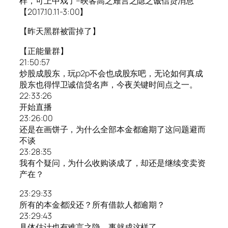
样，可上中戏了–映客高之难言之隐之诚信贷消息
【2017.10.11-3:00】
【昨天黑群被雷掉了】
【正能量群】
21:50:57
炒股成股东，玩p2p不会也成股东吧，无论如何真成
股东也得悍卫诚信贷名声，今夜关键时间点之一。
22:33:26
开始直播
23:26:00
还是在画饼子，为什么全部本金都逾期了这问题避而
不谈
23:28:35
我有个疑问，为什么收购谈成了，却还是继续变卖资
产在？
23:29:33
所有的本金都没还？所有借款人都逾期？
23:29:43
具体估计也有难言之隐，事就成这样了。