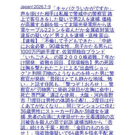
Japan! 2026.7-9
「キャバクラいかがですか」
声を掛けた相手は私服で警戒中の警察官 路
上で客引きをした疑いで男2人を逮捕, 価格
が高騰する銅を狙って太陽光発電所から送
電ケーブル2.2トンを盗んだか 金属盗対策法
違反の疑いなど 男２人を逮捕・送検 富山,
【速報】「不倫して子どもできた」「中絶
にお金必要」90歳女性、息子かたる男らに
1000万円超手渡す, 佐賀県独自ブランド
「いちごさん」の苗２０００株盗難…７年か
け開発、盗難６回目, 【現場報告】男の死因
は胸を撃たれたことによる“出血性ショッ
ク”と判明 刃物のようなものを持った男に警
察官が発砲 「普段はとても静かな地域。怖
い」と話す住民も, 「撃つぞ！おろせ！」警
察官が“刃物男”に発砲 2発目が左胸に命中し
死亡 専門家「適正な使用」 大阪・河内長野
市, ｢1度目は男性の体調を心配し…2度目は行
くあてがなくなり…」同じマンションに住む
36歳男性にストーカー行為か 38歳女を逮
捕, 患者の点滴に大便混ぜたか 元看護師の古
川被告を殺人の罪で起訴 逮捕当時から「否
認」続ける 千葉・柏市, 「金目のものを出
せ！」強盗致傷疑いで64歳男を指名手配 家