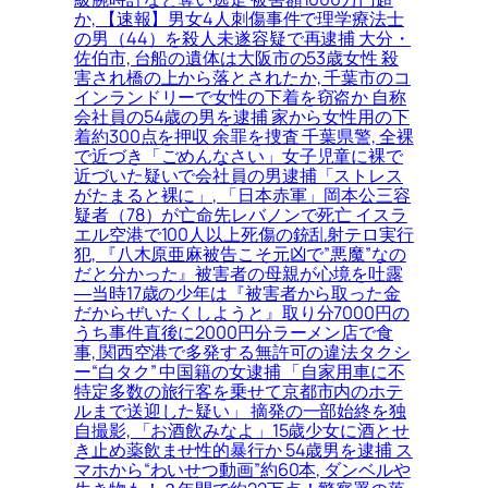
か, 【速報】男女4人刺傷事件で理学療法士
の男（44）を殺人未遂容疑で再逮捕 大分・
佐伯市, 台船の遺体は大阪市の53歳女性 殺
害され橋の上から落とされたか, 千葉市のコ
インランドリーで女性の下着を窃盗か 自称
会社員の54歳の男を逮捕 家から女性用の下
着約300点を押収 余罪を捜査 千葉県警, 全裸
で近づき「ごめんなさい」女子児童に裸で
近づいた疑いで会社員の男逮捕「ストレス
がたまると裸に」, 「日本赤軍」岡本公三容
疑者（78）が亡命先レバノンで死亡 イスラ
エル空港で100人以上死傷の銃乱射テロ実行
犯, 『八木原亜麻被告こそ元凶で”悪魔”なの
だと分かった』被害者の母親が心境を吐露
―当時17歳の少年は『被害者から取った金
だからぜいたくしようと』取り分7000円の
うち事件直後に2000円分ラーメン店で食
事, 関西空港で多発する無許可の違法タクシ
ー“白タク” 中国籍の女逮捕 「自家用車に不
特定多数の旅行客を乗せて京都市内のホテ
ルまで送迎した疑い」 摘発の一部始終を独
自撮影, 「お酒飲みなよ」15歳少女に酒とせ
き止め薬飲ませ性的暴行か 54歳男を逮捕 ス
マホから“わいせつ動画”約60本, ダンベルや