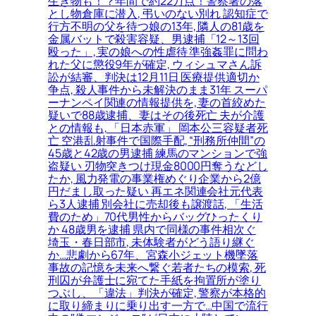
生き物も！？年間で約22万点！警察署の落
とし物倉庫に潜入, 弔いのない別れ 認知症で
行方不明の父を待つ娘の13年, 隣人の81歳を
金属バットで殺害容疑、男逮捕「12～13回
殴った」, 実の娘への性虐待 準強姦罪に問わ
れた父に懲役9年が確定, ウィシュマさん訴
訟が結審、判決は12月11日 医療提供適切か
争点, 殺人事件から未解決のまま31年 スーパ
ーナンペイ関連の情報提供を, 妻の首絞めた
疑いで88歳逮捕、妻はその後死亡 夫が介護
との情報も, 「日本赤軍」 岡本公三容疑者死
亡 空港乱射事件で国際手配, “刑務所仲間”の
45歳と42歳の男逮捕 練馬のマンションで強
盗疑い 刃物突きつけ現金8000円奪うなどし
たか, 風力発電の事業権めぐり企業から2億
円だまし取った疑い 再エネ関連会社元代表
ら3人逮捕 別会社に売却後も譲渡話, 「生活
費のため」70代男性からバッグひったくり
か 48歳男を逮捕 県内で同様の事件相次ぐ
埼玉・春日部市, 未体験者がどう語り継ぐ
か…悲劇から67年、宮森小ジェット機墜落
事故の記憶を未来へ繋ぐ若者たちの模索, 死
刑囚が弁護士に宛てた手紙を拘置所が塗り
つぶし、「違法」判決が確定, 警察が本格的
に取り締まりに乗り出す一方で…中国で流行