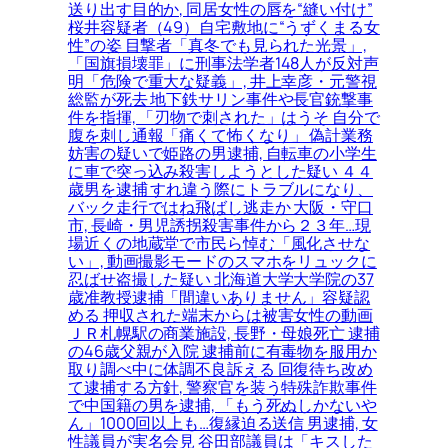
送り出す目的か, 同居女性の唇を“縫い付け”
桜井容疑者（49）自宅敷地に“うずくまる女
性”の姿 目撃者「真冬でも見られた光景」,
「国旗損壊罪」に刑事法学者148人が反対声
明「危険で重大な疑義」, 井上幸彦・元警視
総監が死去 地下鉄サリン事件や長官銃撃事
件を指揮, 「刃物で刺された」はうそ 自分で
腹を刺し通報「痛くて怖くなり」 偽計業務
妨害の疑いで姫路の男逮捕, 自転車の小学生
に車で突っ込み殺害しようとした疑い ４４
歳男を逮捕 すれ違う際にトラブルになり、
バック走行ではね飛ばし逃走か 大阪・守口
市, 長崎・男児誘拐殺害事件から２３年…現
場近くの地蔵堂で市民ら悼む「風化させな
い」, 動画撮影モードのスマホをリュックに
忍ばせ盗撮した疑い 北海道大学大学院の37
歳准教授逮捕「間違いありません」容疑認
める 押収された端末からは被害女性の動画
ＪＲ札幌駅の商業施設, 長野・母娘死亡 逮捕
の46歳父親が入院 逮捕前に有毒物を服用か
取り調べ中に体調不良訴える 回復待ち改め
て逮捕する方針, 警察官を装う特殊詐欺事件
で中国籍の男を逮捕, 「もう死ぬしかないや
ん」1000回以上も…復縁迫る送信 男逮捕, 女
性議員が実名会見 谷田部議員は「キスした