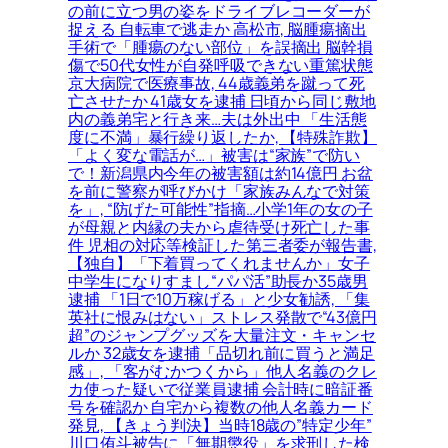
の前に立つ男の姿をドライブレコーダーが
捉える 自転車で逃走か 高松市, 脳腫瘍摘出
手術で「腫瘍のない部位」を誤摘出 脳幹損
傷で50代女性が自発呼吸できない重篤状態
京大病院で医療事故, 44歳義弟を蹴って死
亡させたか 41歳女を逮捕 日頃から同じ敷地
内の義弟宅と行き来…夫は外出中 「生活態
度に不満」暴行繰り返したか, 【特殊詐欺】
「よく変な電話が…」被害は“家族”で防い
で！新潟県内今年の被害額は約14億円 お盆
を前に警察が呼びかけ「家族みんなで対策
を」, “防げた可能性”指摘…小学1年の女の子
が母親と内縁の夫から虐待受け死亡した事
件 児相の対応等検証した第三者委が報告書,
【独自】「下着買ってくれませんか」女子
中学生になりすまし“パパ活”助長か35歳男
逮捕 「1日で10万稼げる」と少女勧誘, 「集
英社に恨みはない」ストレス発散で“43億円
超”のジャンプグッズを大量注文・キャンセ
ルか 32歳女を逮捕「品切れ前に買うと満足
感」, 「客がむかつくから」他人名義のクレ
カ使った疑いで従業員逮捕 会計時に暗証番
号を確認か 自宅から複数の他人名義カード
発見, 【きょう判決】当時18歳の”特定少年”
川口侑斗被告に「無期懲役」を求刑した検