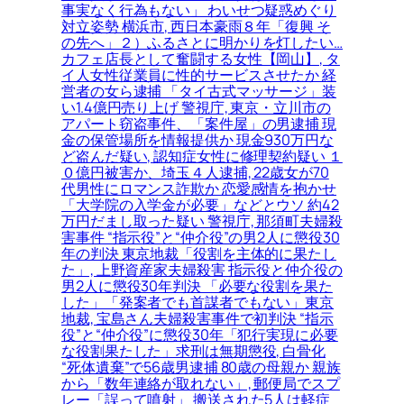
事実なく行為もない」 わいせつ疑惑めぐり
対立姿勢 横浜市, 西日本豪雨８年「復興 そ
の先へ」２）ふるさとに明かりを灯したい…
カフェ店長として奮闘する女性【岡山】, タ
イ人女性従業員に性的サービスさせたか 経
営者の女ら逮捕 「タイ古式マッサージ」装
い1.4億円売り上げ 警視庁, 東京・立川市の
アパート窃盗事件、「案件屋」の男逮捕 現
金の保管場所を情報提供か 現金930万円な
ど盗んだ疑い, 認知症女性に修理契約疑い １
０億円被害か、埼玉４人逮捕, 22歳女が70
代男性にロマンス詐欺か 恋愛感情を抱かせ
「大学院の入学金が必要」などとウソ 約42
万円だまし取った疑い 警視庁, 那須町夫婦殺
害事件 “指示役”と“仲介役”の男2人に懲役30
年の判決 東京地裁「役割を主体的に果たし
た」, 上野資産家夫婦殺害 指示役と仲介役の
男2人に懲役30年判決 「必要な役割を果た
した」「発案者でも首謀者でもない」東京
地裁, 宝島さん夫婦殺害事件で初判決 “指示
役”と“仲介役”に懲役30年「犯行実現に必要
な役割果たした」求刑は無期懲役, 白骨化
“死体遺棄”で56歳男逮捕 80歳の母親か 親族
から「数年連絡が取れない」, 郵便局でスプ
レー「誤って噴射」 搬送された5人は軽症