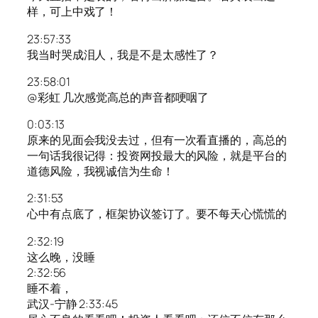
样，可上中戏了！
23:57:33
我当时哭成泪人，我是不是太感性了？
23:58:01
@彩虹 几次感觉高总的声音都哽咽了
0:03:13
原来的见面会我没去过，但有一次看直播的，高总的
一句话我很记得：投资网投最大的风险，就是平台的
道德风险，我视诚信为生命！
2:31:53
心中有点底了，框架协议签订了。要不每天心慌慌的
2:32:19
这么晚，没睡
2:32:56
睡不着，
武汉-宁静 2:33:45