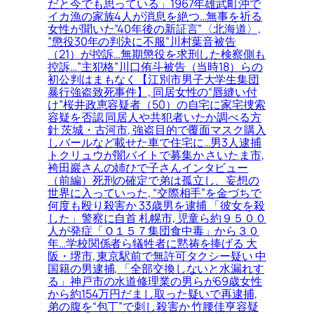
だと今でも思っている」1967年雄武町沖で
イカ漁の家族4人が消息を絶つ…無事を祈る
女性が聞いた”40年後の新証言”〈北海道〉,
”懲役30年の判決に不服”川村葉音被告
（21）が控訴…無期懲役を求刑した検察側も
控訴…”主犯格”川口侑斗被告（当時18）らの
初公判はまもなく【江別市男子大学生集団
暴行強盗致死事件】, 同居女性の“唇縫い付
け”桜井政恵容疑者（50）の自宅に家宅捜索
容疑を否認 同居人や共犯者いたか調べる方
針 茨城・古河市, 強盗目的で覆面マスク購入
しバールなど載せた車で住宅に…男3人逮捕
トクリュウが闇バイトで募集か さいたま市,
袴田巖さんの姉ひで子さんインタビュー
（前編）死刑の確定で弟は孤立し、妄想の
世界に入っていった, “交際相手”を金づちで
何度も殴り殺害か 33歳男を逮捕 「彼女を殺
した」警察に自首 札幌市, 児童ら約９５００
人が発症「Ｏ１５７集団食中毒」から３０
年…学校関係者ら犠牲者に黙祷を捧げる 大
阪・堺市, 東京駅前で無許可タクシー疑い 中
国籍の男逮捕, 「全部交換しないと水漏れす
る」神戸市の水道修理業の男らが69歳女性
から約154万円だまし取った疑いで再逮捕,
弟の腹を“包丁”で刺し殺害か 竹腰佳亨容疑