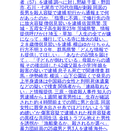
者（57）を逮捕 調べに対し黙秘 千葉・野田
市, 石川・七尾市で70代住職が刺殺 同居の
長男を殺人容疑で逮捕 犯行から通報まで何
があったのか, 「指導に不満」で修行先の寺
に放火容疑 僧侶見習いを逮捕 佐賀県警, 茨
城・五霞女子高生殺害23年 茨城県警、情報
提供呼びかけ 埼玉・草加, 「人生の全てが嫌
になって」修行している寺に放火の疑い、
２８歳僧侶見習いを逮捕, 横山ゆかりちゃん
行方不明３０年、群馬県警「どんな情報で
も提供してほしい」「あなたの記憶を届け
て」, 「子どもが倒れている」母親からの通
報 その後出頭した42歳父親を小学1年娘を
殺害の疑いで逮捕 息子も死亡で関連捜査 群
馬・伊勢崎市, 横浜・山下公園近くで発見の
上半身遺体は中国籍の女性と判明 死体遺棄
などの疑いで捜査 関係者から「連絡取れな
い」と情報提供, 三原・強盗殺人事件 知人の
男逮捕から１週間 被害男性は、生存が確認
された約４時間前までの間に男と合流, 同居
女性に唇突き出させ糸でほどけないよう“留
め縫い”か 傷害容疑で逮捕された桜井容疑者
の異様な共同生活, 金銭トラブル抱えた男性
を誘拐か 「漁船乗るか、殺されるか選べ」
暴力団組員の25歳男と男3人を逮捕 海外へ