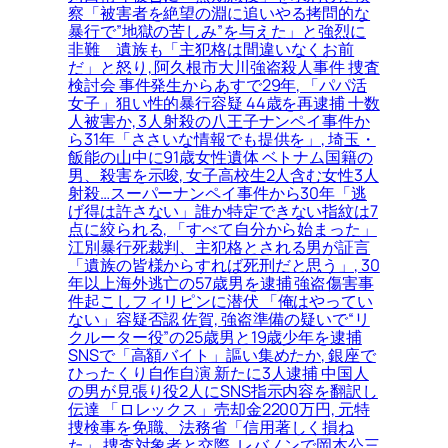
察「被害者を絶望の淵に追いやる拷問的な
暴行で”地獄の苦しみ”を与えた」と強烈に
非難＿遺族も「主犯格は間違いなくお前
だ」と怒り, 阿久根市大川強盗殺人事件 捜査
検討会 事件発生からあすで29年, 「パパ活
女子」狙い性的暴行容疑 44歳を再逮捕 十数
人被害か, 3人射殺の八王子ナンペイ事件か
ら31年「ささいな情報でも提供を」, 埼玉・
飯能の山中に91歳女性遺体 ベトナム国籍の
男、殺害を示唆, 女子高校生2人含む女性3人
射殺…スーパーナンペイ事件から30年「逃
げ得は許さない」誰か特定できない指紋は7
点に絞られる, 「すべて自分から始まった」
江別暴行死裁判、主犯格とされる男が証言
「遺族の皆様からすれば死刑だと思う」, 30
年以上海外逃亡の57歳男を逮捕 強盗傷害事
件起こしフィリピンに潜伏 「俺はやってい
ない」容疑否認 佐賀, 強盗準備の疑いで“リ
クルーター役”の25歳男と19歳少年を逮捕
SNSで「高額バイト」謳い集めたか, 銀座で
ひったくり自作自演 新たに3人逮捕 中国人
の男が見張り役2人にSNS指示内容を翻訳し
伝達 「ロレックス」売却金2200万円, 元特
捜検事を免職、法務省「信用著しく損ね
た」 捜査対象者と交際, レバノンで岡本公三