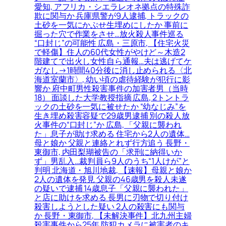
愛知, アフリカ・シエラレオネ拠点の特殊詐
欺に関与か 兵庫県警が9人逮捕, トラックの
土砂を一気にかぶせ生埋めにしたか 事前に
掘った穴で作業をさせ…放火殺人事件巡る
“口封じ”の可能性 広島・三原市, 【住宅火災
で軽傷】住人の60代女性がやけど～木造2
階建てで出火し女性自ら通報…夫は逃げてケ
ガなし→1時間40分後に消し止められる〈北
海道室蘭市〉, 幼い頃の虐待経験が犯行に影
響か 府中町男性殺害事件の加害者男（当時
18） 面談した大学教授指摘 広島, 2トントラ
ックの土砂を一気に被せたか “幼なじみ”を
生き埋め殺害容疑で29歳男逮捕 別の殺人放
火事件の“口封じ”か 広島, 「父親に襲われ
た」息子が助け求める 住宅から2人の遺体…
母と娘か 父親と連絡とれず行方追う 長野・
東御市, 内田梨瑚被告の「求刑に納得いか
ず」男乱入…裁判員ら9人のうち“1人けが”と
判明 北海道・旭川地裁, 【速報】母親と娘か
2人の遺体を発見 父親の46歳男を殺人未遂
の疑いで逮捕 14歳息子「父親に襲われた」
と店に助けを求める 長男に刃物で切り付け
殺害しようとした疑い 2人の殺害にも関与
か 長野・東御市, 【未解決事件】北九州主婦
殺害事件から25年 防犯カメラに被害者のキ