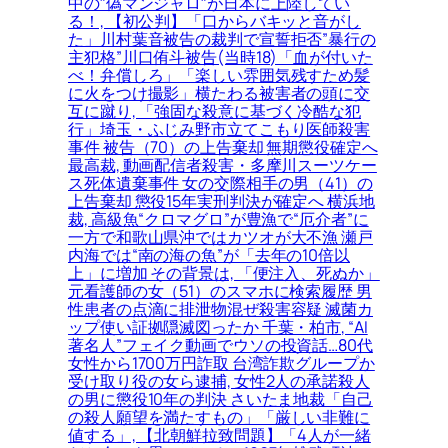
中の″偽マンジャロ″が日本に上陸してい
る！, 【初公判】「口からバキッと音がし
た」川村葉音被告の裁判で宣誓拒否”暴行の
主犯格”川口侑斗被告(当時18)「血が付いた
べ！弁償しろ」「楽しい雰囲気残すため髪
に火をつけ撮影」横たわる被害者の頭に交
互に蹴り, 「強固な殺意に基づく冷酷な犯
行」埼玉・ふじみ野市立てこもり医師殺害
事件 被告（70）の上告棄却 無期懲役確定へ
最高裁, 動画配信者殺害・多摩川スーツケー
ス死体遺棄事件 女の交際相手の男（41）の
上告棄却 懲役15年実刑判決が確定へ 横浜地
裁, 高級魚“クロマグロ”が豊漁で“厄介者”に
一方で和歌山県沖ではカツオが大不漁 瀬戸
内海では“南の海の魚”が「去年の10倍以
上」に増加 その背景は, 「便注入、死ぬか」
元看護師の女（51）のスマホに検索履歴 男
性患者の点滴に排泄物混ぜ殺害容疑 滅菌カ
ップ使い証拠隠滅図ったか 千葉・柏市, “AI
著名人”フェイク動画でウソの投資話…80代
女性から1700万円詐取 台湾詐欺グループか
受け取り役の女ら逮捕, 女性2人の承諾殺人
の男に懲役10年の判決 さいたま地裁「自己
の殺人願望を満たすもの」「厳しい非難に
値する」, 【北朝鮮拉致問題】「4人が一緒