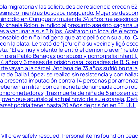
la migratoria y las solicitudes de residencia crecen 
 asesinado mientras buscaba resguardo, Mujer se desco
minicidio en Curuguaty: mujer de 34 años fue asesinad
: Mikhaela Rolón le indicó al presunto asesino «agarrá u
es a vacunar a sus 3 hijos, Asaltaron un local de elec
ponsable de niño indígena que atropelló con su auto, C
n la plata, Le trató de “je’urei” a su vecina y ligó esc
ueta, “Él es muy violento le entró el demonio ayer” rela
ón para Pablo Benegas por abuso y pornografía infanti
de 4 años y 6 meses de prisión para los padres de B. S. 
rte vayan a la cárcel, Anciana de 73 años sufrió brutal
ura de Dalia López: se realizó sin resistencia y con ha
ía presenta imputación contra 14 personas por amena
o, Detienen a militar con camioneta denunciada como r
comprometedoras, Tras muerte de niña de 5 años en a
 joven que apuñaló al actual novio de su expareja, De
arset podría tener hasta 20 años de prisión en EE. UU.
 VII crew safely rescued, Personal items found on bea