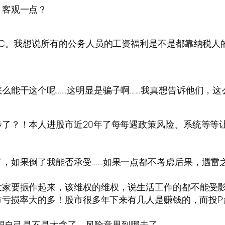
、客观一点？
JC。我想说所有的公务人员的工资福利是不是都靠纳税人
么能干这个呢……这明显是骗子啊……我真想告诉他们，
了？！本人进股市近20年了每每遇政策风险、系统等等
，如果倒了我能否承受……如果一点都不考虑后果，遇雷之
大家要振作起来，该维权的维权，说生活工作的都不能受
市亏损率大的多！股市很多年下来有几人是赚钱的，而投P
想想自己是不是太贪了，风险意思到哪去了……