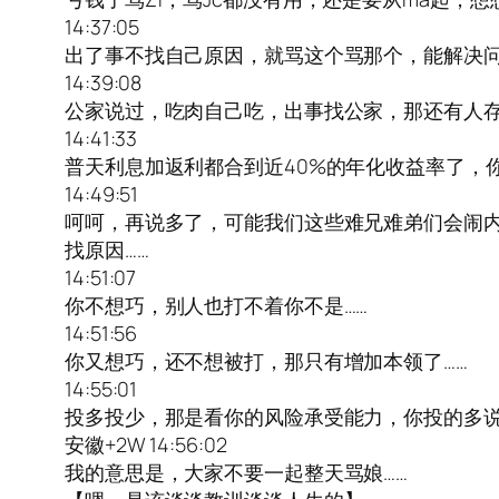
14:37:05
出了事不找自己原因，就骂这个骂那个，能解决问
14:39:08
公家说过，吃肉自己吃，出事找公家，那还有人
14:41:33
普天利息加返利都合到近40%的年化收益率了，
14:49:51
呵呵，再说多了，可能我们这些难兄难弟们会闹内
找原因……
14:51:07
你不想巧，别人也打不着你不是……
14:51:56
你又想巧，还不想被打，那只有增加本领了……
14:55:01
投多投少，那是看你的风险承受能力，你投的多说
安徽+2W 14:56:02
我的意思是，大家不要一起整天骂娘……