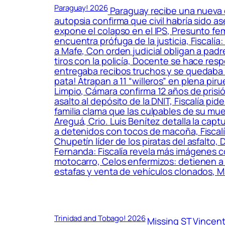
Paraguay! 2026
Paraguay recibe una nueva o
autopsia confirma que civil habría sido
expone el colapso en el IPS, Presunto fe
encuentra prófuga de la justicia, Fiscalía
a Mafe, Con orden judicial obligan a padr
tiros con la policía, Docente se hace res
entregaba recibos truchos y se quedaba co
pata! Atrapan a 11 “willeros” en plena pir
Limpio, Cámara confirma 12 años de prisi
asalto al depósito de la DNIT, Fiscalía pi
familia clama que las culpables de su mue
Areguá, Crio. Luis Benítez detalla la capt
a detenidos con tocos de macoña, Fiscal
Chupetín líder de los piratas del asfalt
Fernanda: Fiscalía revela más imágenes 
motocarro, Celos enfermizos: detienen a
estafas y venta de vehículos clonados, M
Trinidad and Tobago! 2026
Missing ST Vincent