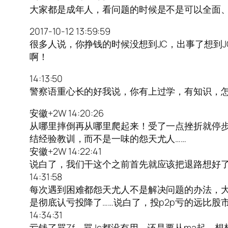
大家都是成年人，看问题的时候是不是可以全面
2017-10-12 13:59:59
很多人说，你挣钱的时候没想到JC，出事了想到
啊！
14:13:50
警察语重心长的好我说，你有上过学，有知识，怎
安徽+2W 14:20:26
从哪里摔倒再从哪里爬起来！受了一点挫折就停步
结经验教训，而不是一味的怨天尤人……
安徽+2W 14:22:41
说白了，我们干这个之前首先就应该把退路想好了
14:31:58
每次遇到困难都怨天尤人不是解决问题的办法，
是彻底认亏投降了……说白了，投p2p亏的远比股
14:34:31
亏钱了骂Zf，骂Jc都没有用，还是要从ma起，