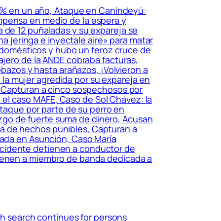
62% en un año, Ataque en Canindeyú:
mpensa en medio de la espera y
a de 12 puñaladas y su expareja se
na jeringa e inyectale aire» para matar
trodomésticos y hubo un feroz cruce de
ajero de la ANDE cobraba facturas,
obazos y hasta arañazos, ¡Volvieron a
tó la mujer agredida por su expareja en
l, Capturan a cinco sospechosos por
en el caso MAFE, Caso de Sol Chávez: la
 ataque por parte de su perro en
llazgo de fuerte suma de dinero, Acusan
za de hechos punibles, Capturan a
obada en Asunción, Caso María
ccidente detienen a conductor de
tienen a miembro de banda dedicada a
ch search continues for persons