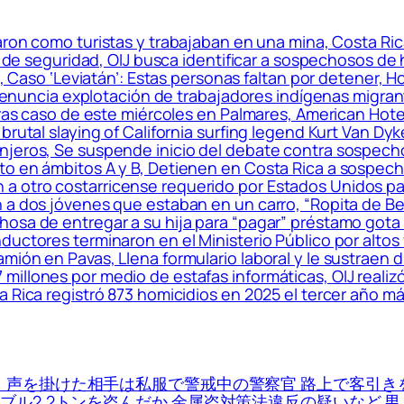
on como turistas y trabajaban en una mina, Costa Rica:
o de seguridad, OIJ busca identificar a sospechosos de h
o’, Caso ‘Leviatán’: Estas personas faltan por detener, 
me denuncia explotación de trabajadores indígenas migr
tras caso de este miércoles en Palmares, American Hotel
brutal slaying of California surfing legend Kurt Van Dyk
njeros, Se suspende inicio del debate contra sospecho
to en ámbitos A y B, Detienen en Costa Rica a sospech
otro costarricense requerido por Estados Unidos para
a dos jóvenes que estaban en un carro, “Ropita de Bebé
osa de entregar a su hija para “pagar” préstamo gota 
uctores terminaron en el Ministerio Público por altos v
ión en Pavas, Llena formulario laboral y le sustraen d
illones por medio de estafas informáticas, OIJ realiz
 Rica registró 873 homicidios en 2025 el tercer año más
声を掛けた相手は私服で警戒中の警察官 路上で客引きを
ル2.2トンを盗んだか 金属盗対策法違反の疑いなど 男２