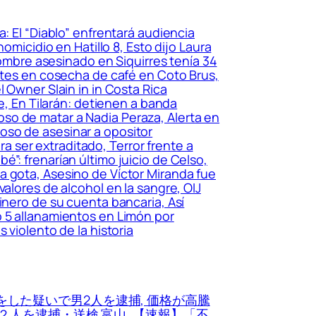
 El “Diablo” enfrentará audiencia
omicidio en Hatillo 8, Esto dijo Laura
Hombre asesinado en Siquirres tenía 34
antes en cosecha de café en Coto Brus,
 Owner Slain in in Costa Rica
e, En Tilarán: detienen a banda
so de matar a Nadia Peraza, Alerta en
oso de asesinar a opositor
 ser extraditado, Terror frente a
”: frenarían último juicio de Celso,
a gota, Asesino de Víctor Miranda fue
alores de alcohol en la sangre, OIJ
inero de su cuenta bancaria, Así
ó 5 allanamientos en Limón por
 violento de la historia
した疑いで男2人を逮捕, 価格が高騰
人を逮捕・送検 富山, 【速報】「不