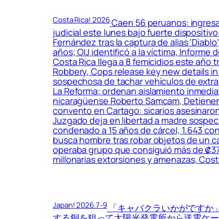
Costa Rica! 2026
Caen 56 peruanos: ingresar
judicial este lunes bajo fuerte dispositiv
Fernández tras la captura de alias ‘Diabl
años; OIJ identificó a la víctima, Infor
Costa Rica llega a 8 femicidios este año 
Robbery, Cops release key new details in 
sospechosa de tachar vehículos de extra
La Reforma: ordenan aislamiento inmedia
nicaragüense Roberto Samcam, Detienen a 
convento en Cartago: sicarios asesinaron 
Juzgado deja en libertad a madre sospech
condenado a 15 años de cárcel, 1.643 cond
busca hombre tras robar objetos de un cam
operaba grupo que consiguió más de ₡37 m
millonarias extorsiones y amenazas, Costa
Japan! 2026.7-9
「キャバクラいかがですか」
する銅を狙って太陽光発電所から送電ケーブ