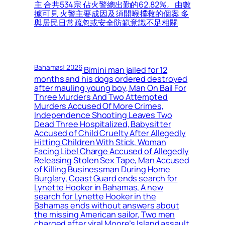
主 合共534宗 佔火警總出勤的62.82%。由數
據可見 火警主要成因及須開喉撲救的個案 多
與居民日常疏忽或安全防範意識不足相關
Bahamas! 2026
Bimini man jailed for 12
months and his dogs ordered destroyed
after mauling young boy, Man On Bail For
Three Murders And Two Attempted
Murders Accused Of More Crimes,
Independence Shooting Leaves Two
Dead Three Hospitalized, Babysitter
Accused of Child Cruelty After Allegedly
Hitting Children With Stick, Woman
Facing Libel Charge Accused of Allegedly
Releasing Stolen Sex Tape, Man Accused
of Killing Businessman During Home
Burglary, Coast Guard ends search for
Lynette Hooker in Bahamas, A new
search for Lynette Hooker in the
Bahamas ends without answers about
the missing American sailor, Two men
charged after viral Moore’s Island assault