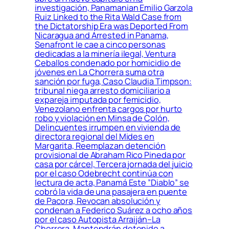
investigación, Panamanian Emilio Garzola
Ruiz Linked to the Rita Wald Case from
the Dictatorship Era was Deported From
Nicaragua and Arrested in Panama,
Senafront le cae a cinco personas
dedicadas a la minería ilegal, Ventura
Ceballos condenado por homicidio de
jóvenes en La Chorrera suma otra
sanción por fuga, Caso Claudia Timpson:
tribunal niega arresto domiciliario a
expareja imputada por femicidio,
Venezolano enfrenta cargos por hurto
robo y violación en Minsa de Colón,
Delincuentes irrumpen en vivienda de
directora regional del Mides en
Margarita, Reemplazan detención
provisional de Abraham Rico Pineda por
casa por cárcel, Tercera jornada del juicio
por el caso Odebrecht continúa con
lectura de acta, Panamá Este ”Diablo” se
cobró la vida de una pasajera en puente
de Pacora, Revocan absolución y
condenan a Federico Suárez a ocho años
por el caso Autopista Arraiján–La
Chorrera, Mantendrán detenido a