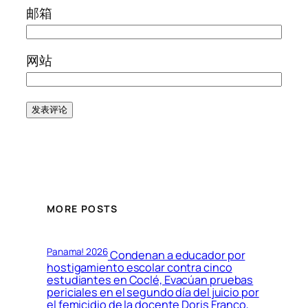
邮箱
网站
MORE POSTS
Panama! 2026
Condenan a educador por
hostigamiento escolar contra cinco
estudiantes en Coclé, Evacúan pruebas
periciales en el segundo día del juicio por
el femicidio de la docente Doris Franco,