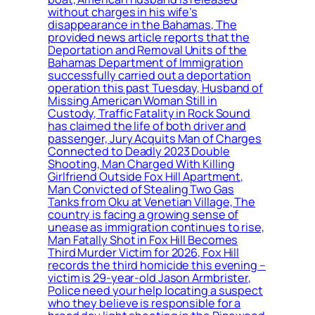
without charges in his wife’s
disappearance in the Bahamas, The
provided news article reports that the
Deportation and Removal Units of the
Bahamas Department of Immigration
successfully carried out a deportation
operation this past Tuesday, Husband of
Missing American Woman Still in
Custody, Traffic Fatality in Rock Sound
has claimed the life of both driver and
passenger, Jury Acquits Man of Charges
Connected to Deadly 2023 Double
Shooting, Man Charged With Killing
Girlfriend Outside Fox Hill Apartment,
Man Convicted of Stealing Two Gas
Tanks from Oku at Venetian Village, The
country is facing a growing sense of
unease as immigration continues to rise,
Man Fatally Shot in Fox Hill Becomes
Third Murder Victim for 2026, Fox Hill
records the third homicide this evening –
victim is 29-year-old Jason Armbrister,
Police need your help locating a suspect
who they believe is responsible for a