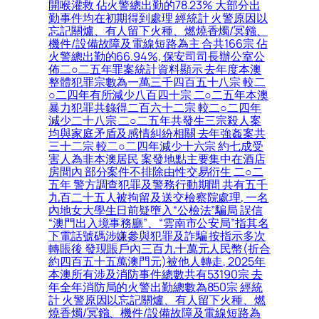
開喉灌救 佔火警總出勤的78.23% 大部分出
勤事件均在初期得到處理 經統計 火警原因以
忘記關爐、有人留下火種、燃燒香燭/冥鏹、
機件/設備故障及電線短路為主 合共166宗 佔
火警總出勤的66.94%, 保安司司長辦公室公
佈二○二五年罪案統計資料顯示 去年度本澳
整體犯罪宗數為一萬三千四百五十八宗 較二
○二四年有所減少八百四十宗 二○二五年本澳
暴力犯罪共錄得二百六十二宗 較二○二四年
減少二十八宗 二○二五年共發生三宗殺人案
均與家庭矛盾及感情糾紛相關 去年強姦案共
三十二宗 較二○二四年減少十六宗 約七成受
害人為非本澳居民 案發地點主要集中在酒店
房間內 部分案件不排除由性交易衍生 二○二
五年 警方調查犯罪及警務行動期間 共有五千
九百二十五人被拘留及送交檢察院處理, 一名
內地女大學生日前疑墮入“公檢法”騙局 誤信
“澳門出入境事務廳”、“雲南市公安局”指其名
下電話號碼涉嫌參與犯罪及詐騙 按指示多次
轉賬後 發現賬戶內三百九十萬元人民幣(折合
約四百五十五萬澳門元)被他人轉走, 2025年
本澳所有涉及消防事件總數共有53190宗 去
年全年消防局的火警出勤總數為850宗 經統
計 火警原因以忘記關爐、有人留下火種、燃
燒香燭/冥鏹、機件/設備故障及電線短路為