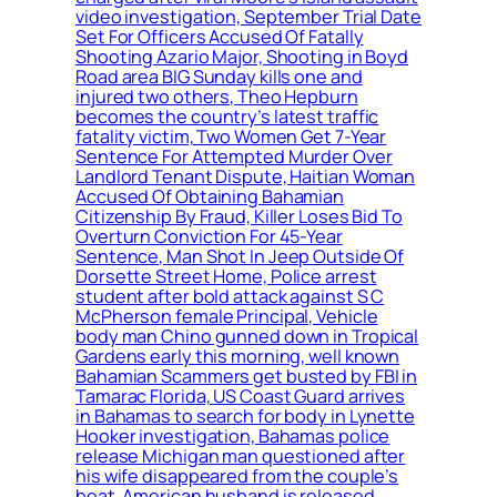
video investigation, September Trial Date
Set For Officers Accused Of Fatally
Shooting Azario Major, Shooting in Boyd
Road area BIG Sunday kills one and
injured two others, Theo Hepburn
becomes the country’s latest traffic
fatality victim, Two Women Get 7-Year
Sentence For Attempted Murder Over
Landlord Tenant Dispute, Haitian Woman
Accused Of Obtaining Bahamian
Citizenship By Fraud, Killer Loses Bid To
Overturn Conviction For 45-Year
Sentence, Man Shot In Jeep Outside Of
Dorsette Street Home, Police arrest
student after bold attack against S C
McPherson female Principal, Vehicle
body man Chino gunned down in Tropical
Gardens early this morning, well known
Bahamian Scammers get busted by FBI in
Tamarac Florida, US Coast Guard arrives
in Bahamas to search for body in Lynette
Hooker investigation, Bahamas police
release Michigan man questioned after
his wife disappeared from the couple’s
boat, American husband is released