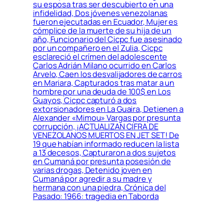
su esposa tras ser descubierto en una
infidelidad, Dos jóvenes venezolanas
fueron ejecutadas en Ecuador, Mujer es
cómplice de la muerte de su hija de un
año, Funcionario del Cicpc fue asesinado
por un compañero en el Zulia, Cicpc
esclareció el crímen del adolescente
Carlos Adrián Milano ocurrido en Carlos
Arvelo, Caen los desvalijadores de carros
en Mariara, Capturados tras matar a un
hombre por una deuda de 100$ en Los
Guayos, Cicpc capturó a dos
extorsionadores en La Guaira, Detienen a
Alexander «Mimou» Vargas por presunta
corrupción, ¡ACTUALIZAN CIFRA DE
VENEZOLANOS MUERTOS EN JET SET! De
19 que habían informado reducen la lista
a 13 decesos, Capturaron a dos sujetos
en Cumaná por presunta posesión de
varias drogas, Detenido joven en
Cumaná por agredir a su madre y
hermana con una piedra, Crónica del
Pasado: 1966: tragedia en Taborda