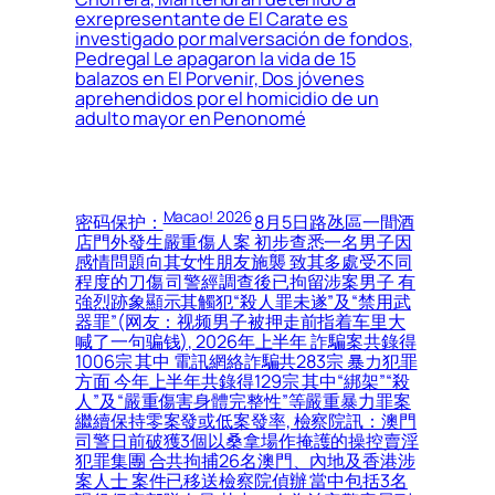
exrepresentante de El Carate es
investigado por malversación de fondos,
Pedregal Le apagaron la vida de 15
balazos en El Porvenir, Dos jóvenes
aprehendidos por el homicidio de un
adulto mayor en Penonomé
Macao! 2026
密码保护：
8月5日路氹區一間酒
店門外發生嚴重傷人案 初步查悉一名男子因
感情問題向其女性朋友施襲 致其多處受不同
程度的刀傷 司警經調查後已拘留涉案男子 有
強烈跡象顯示其觸犯“殺人罪未遂”及“禁用武
器罪”(网友：视频男子被押走前指着车里大
喊了一句骗钱), 2026年上半年 詐騙案共錄得
1006宗 其中 電訊網絡詐騙共283宗 暴力犯罪
方面 今年上半年共錄得129宗 其中“綁架”“殺
人”及“嚴重傷害身體完整性”等嚴重暴力罪案
繼續保持零案發或低案發率, 檢察院訊：澳門
司警日前破獲3個以桑拿場作掩護的操控賣淫
犯罪集團 合共拘捕26名澳門、內地及香港涉
案人士 案件已移送檢察院偵辦 當中包括3名