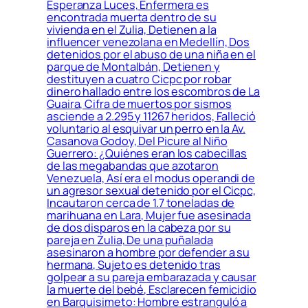
Esperanza Luces, Enfermera es
encontrada muerta dentro de su
vivienda en el Zulia, Detienen a la
influencer venezolana en Medellín, Dos
detenidos por el abuso de una niña en el
parque de Montalbán, Detienen y
destituyen a cuatro Cicpc por robar
dinero hallado entre los escombros de La
Guaira, Cifra de muertos por sismos
asciende a 2.295 y 11267 heridos, Falleció
voluntario al esquivar un perro en la Av.
Casanova Godoy, Del Picure al Niño
Guerrero: ¿Quiénes eran los cabecillas
de las megabandas que azotaron
Venezuela, Así era el modus operandi de
un agresor sexual detenido por el Cicpc,
Incautaron cerca de 1.7 toneladas de
marihuana en Lara, Mujer fue asesinada
de dos disparos en la cabeza por su
pareja en Zulia, De una puñalada
asesinaron a hombre por defender a su
hermana, Sujeto es detenido tras
golpear a su pareja embarazada y causar
la muerte del bebé, Esclarecen femicidio
en Barquisimeto: Hombre estranguló a