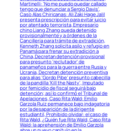
Martinelli: ‘No me puedo quedar callado
tengo que denunciar a Sergio Davis’,
Caso Alas Chiricanas: Ali Zaki Hage Jalil
presenta prescripción para evitar juicio
por atentado terrorista, Empresario
chino Liang Zhang queda detenido
provisionalmente y a órdenes de la
Cancillería para trámite de extradición,
Kenneth Zhang solicita asilo y refugio en
Panamá para frenar su extradición a
China, Decretan detención provisional
para presunto ‘reclutador’ de
panameños para la guerra entre Rusia y
Ucrania, Decretan detención preventiva
para alias ‘Gordo Pibe’ presunto cabecilla
de la pandilla ‘Kill the Nasty’, Imputado
por femicidio de fiscal seguirá bajo
detención; así lo confirmó el Tribunal de
Apelaciones, Caso Rita Wald: Emilio
Garzola Ruiz permanece bajo indagatoria
por la desaparición de la dirigente
estudiantil, Prohibido olvidar: el caso de
Rita Wald, ¿Quién fue Rita Wald, Caso Rita
Wald: la aprehensión de Emilio Garzola
abre un nuevo capítulo en la