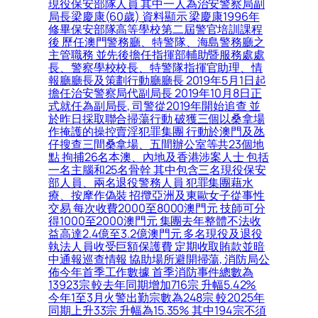
現役保安部隊人員 其中一人為治安警察局副
局長梁慶康(60歲) 資料顯示 梁慶康1996年
修畢保安部隊高等學校第二屆警官培訓課程
後 歷任澳門警務廳、特警隊、海島警務廳之
主管職務 並先後擔任指揮部輔助暨服務處處
長、警察學校校長、特警隊指揮官助理、情
報廳廳長及策劃行動廳廳長 2019年5月1日起
擔任治安警察局代副局長 2019年10月8日正
式就任為副局長, 司警從2019年開始追查 並
於昨日採取聯合掃蕩行動 破獲三個以桑拿場
作掩護的操控賣淫犯罪集團 行動於澳門及氹
仔搜查三間桑拿場、五間辦公室等共23個地
點 拘捕26名本澳、內地及香港涉案人士 包括
一名主腦和25名骨幹 其中包含三名現役保安
部人員、兩名退役警務人員 犯罪集團藉水
療、按摩作偽裝 招攬亞洲及東歐女子從事性
交易 每次收費2000至8000澳門元 技師可分
得1000至2000澳門元 集團去年整體不法收
益高達2.4億至3.2億澳門元 多名現役及退役
執法人員收受巨額保護費 定期收取賄款並暗
中通報巡查情報 協助場所避開掃蕩, 消防局公
佈今年首季工作數據 首季消防事件總數為
13923宗 較去年同期增加716宗 升幅5.42%
今年1至3月火警出勤宗數為248宗 較2025年
同期上升33宗 升幅為15.35% 其中194宗不須