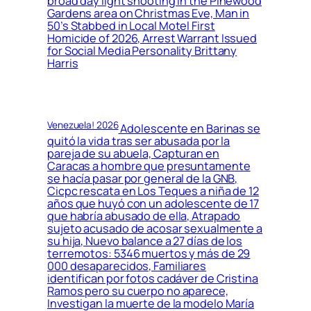
broad day light shooting in the Pinewood
Gardens area on Christmas Eve, Man in
50’s Stabbed in Local Motel First
Homicide of 2026, Arrest Warrant Issued
for Social Media Personality Brittany
Harris
Venezuela! 2026
Adolescente en Barinas se
quitó la vida tras ser abusada por la
pareja de su abuela, Capturan en
Caracas a hombre que presuntamente
se hacía pasar por general de la GNB,
Cicpc rescata en Los Teques a niña de 12
años que huyó con un adolescente de 17
que habría abusado de ella, Atrapado
sujeto acusado de acosar sexualmente a
su hija, Nuevo balance a 27 días de los
terremotos: 5346 muertos y más de 29
000 desaparecidos, Familiares
identifican por fotos cadáver de Cristina
Ramos pero su cuerpo no aparece,
Investigan la muerte de la modelo María