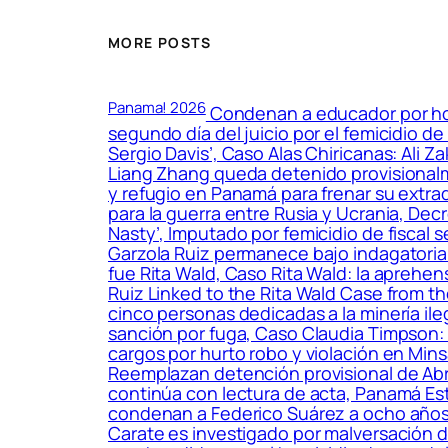
MORE POSTS
Panama! 2026
Condenan a educador por hos
segundo día del juicio por el femicidio d
Sergio Davis’, Caso Alas Chiricanas: Ali Z
Liang Zhang queda detenido provisionalme
y refugio en Panamá para frenar su extra
para la guerra entre Rusia y Ucrania, Decr
Nasty’, Imputado por femicidio de fiscal s
Garzola Ruiz permanece bajo indagatoria po
fue Rita Wald, Caso Rita Wald: la aprehen
Ruiz Linked to the Rita Wald Case from t
cinco personas dedicadas a la minería il
sanción por fuga, Caso Claudia Timpson: 
cargos por hurto robo y violación en Min
Reemplazan detención provisional de Abra
continúa con lectura de acta, Panamá Est
condenan a Federico Suárez a ocho años 
Carate es investigado por malversación d