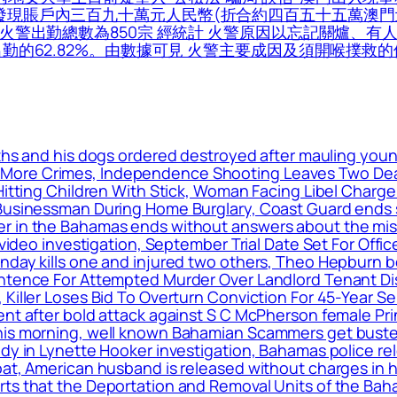
發現賬戶內三百九十萬元人民幣(折合約四百五十五萬澳門元)
的火警出勤總數為850宗 經統計 火警原因以忘記關爐、有
出勤的62.82%。由數據可見 火警主要成因及須開喉撲救
nths and his dogs ordered destroyed after mauling you
More Crimes, Independence Shooting Leaves Two Dead
 Hitting Children With Stick, Woman Facing Libel Charg
 Businessman During Home Burglary, Coast Guard ends s
r in the Bahamas ends without answers about the mis
 video investigation, September Trial Date Set For Offi
nday kills one and injured two others, Theo Hepburn be
Sentence For Attempted Murder Over Landlord Tenant D
 Killer Loses Bid To Overturn Conviction For 45-Year 
ent after bold attack against S C McPherson female Pr
his morning, well known Bahamian Scammers get busted
ody in Lynette Hooker investigation, Bahamas police r
oat, American husband is released without charges in h
rts that the Deportation and Removal Units of the Ba