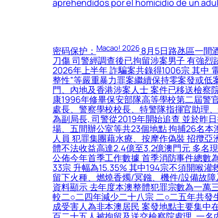
aprehendidos por el homicidio de un ad
Macao! 2026
密码保护：
8月5日路氹區一間
刀傷 司警經調查後已拘留涉案男子 有強烈
2026年上半年 詐騙案共錄得1006宗 其中
整性”等嚴重暴力罪案繼續保持零案發或低案
門、內地及香港涉案人士 案件已移送檢察院
康1996年修畢保安部隊高等學校第二屆警
處長、警察學校校長、特警隊指揮官助理、情報
為副局長, 司警從2019年開始追查 並
場、五間辦公室等共23個地點 拘捕26名
人員 犯罪集團藉水療、按摩作偽裝 招攬亞洲及
體不法收益高達2.4億至3.2億澳門元 多
公佈今年首季工作數據 首季消防事件總數為139
33宗 升幅為15.35% 其中194宗不須
留下火種、燃燒香燭/冥鏹、機件/設備故障及
資料顯示 去年度本澳整體犯罪宗數為一萬
較二○二四年減少二十八宗 二○二五年共發
成受害人為非本澳居民 案發地點主要集中在
百二十五人被拘留及送交檢察院處理, 一名