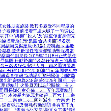
其女性朋友施襲 致其多處受不同程度的
男子被押走前指着车里大喊了一句骗钱),
宗 其中“綁架”“殺人”及“嚴重傷害身體完
操控賣淫犯罪集團 合共拘捕26名澳
副局長梁慶康(60歲) 資料顯示 梁慶
管職務 並先後擔任指揮部輔助暨服務處
局代副局長 2019年10月8日正式就任
犯罪集團 行動於澳門及氹仔搜查三間桑拿
中包含三名現役保安部人員、兩名退役警務
可分得1000至2000澳門元 集團去年整
報巡查情報 協助場所避開掃蕩, 消防局
警出勤宗數為248宗 較2025年同期上升
到處理 經統計 火警原因以忘記關爐、有人
保安司司長辦公室公佈二○二五年罪案統計
二五年本澳暴力犯罪共錄得二百六十二宗
三十二宗 較二○二四年減少十六宗 約七
方調查犯罪及警務行動期間 共有五千九
務廳”、“雲南市公安局”指其名下電話號