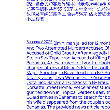
碼涉嫌參與犯罪及詐騙 按指示多次轉賬後 
防事件總數共有53190宗 去年全年消防局
故障及電線短路為主 合共534宗 佔火警總
不足相關
Bahamas! 2026
Bimini man jailed for 12 mo
And Two Attempted Murders Accused Of 
Accused of Child Cruelty After Allegedly
Stolen Sex Tape, Man Accused of Killing
Bahamas, A new search for Lynette Hooke
charged after viral Moore’s Island assault
Major, Shooting in Boyd Road area BIG Su
fatality victim, Two Women Get 7-Year 
Obtaining Bahamian Citizenship By Fraud,
Dorsette Street Home, Police arrest stud
gunned down in Tropical Gardens early t
Guard arrives in Bahamas to search for b
his wife disappeared from the couple’s b
Bahamas, The provided news article repo