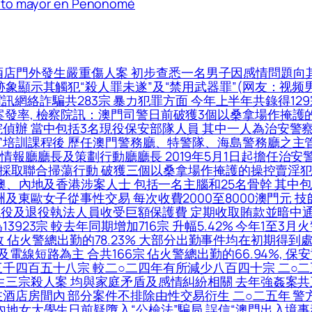
ulto mayor en Penonomé
酒店門外發生嚴重傷人案 初步查悉一名男子因感情問題向
跡象顯示其觸犯“殺人罪未遂”及“禁用武器罪”(网友：视频
 電訊網絡詐騙共283宗 暴力犯罪方面 今年上半年共錄得129
發率, 檢察院訊：澳門司警日前破獲3個以桑拿場作掩護的
偵辦 當中包括3名現役保安部隊人員 其中一人為治安警察局
官培訓課程後 歷任澳門警務廳、特警隊、海島警務廳之主
廳廳長及策劃行動廳廳長 2019年5月1日起擔任治安警察
於昨日採取聯合掃蕩行動 破獲三個以桑拿場作掩護的操控賣淫
本澳、內地及香港涉案人士 包括一名主腦和25名骨幹 其
東歐女子從事性交易 每次收費2000至8000澳門元 技師
名現役及退役執法人員收受巨額保護費 定期收取賄款並暗中通
23宗 較去年同期增加716宗 升幅5.42% 今年1至3月火
開喉灌救 佔火警總出勤的78.23% 大部分出勤事件均在初期得
電線短路為主 合共166宗 佔火警總出勤的66.94%, 
三千四百五十八宗 較二○二四年有所減少八百四十宗 二○
生三宗殺人案 均與家庭矛盾及感情糾紛相關 去年強姦案共
酒店房間內 部分案件不排除由性交易衍生 二○二五年 警
內地女大學生日前疑墮入“公檢法”騙局 誤信“澳門出入境事