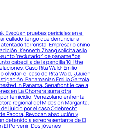
, Evacúan pruebas periciales en el
edar callado tengo que denunciar a
or atentado terrorista, Empresario chino
adición, Kenneth Zhang solicita asilo
resunto ‘reclutador’ de panameños
o cabecilla de la pandilla ‘Kill the
pelaciones, Caso Rita Wald: Emilio
o olvidar: el caso de Rita Wald, ¿Quién
vestigación, Panamanian Emilio Garzola
rrested in Panama, Senafront le cae a
enes en La Chorrera suma otra
a por femicidio, Venezolano enfrenta
tora regional del Mides en Margarita,
del juicio por el caso Odebrecht
 de Pacora, Revocan absolución y
án detenido a exrepresentante de El
n El Porvenir, Dos jóvenes