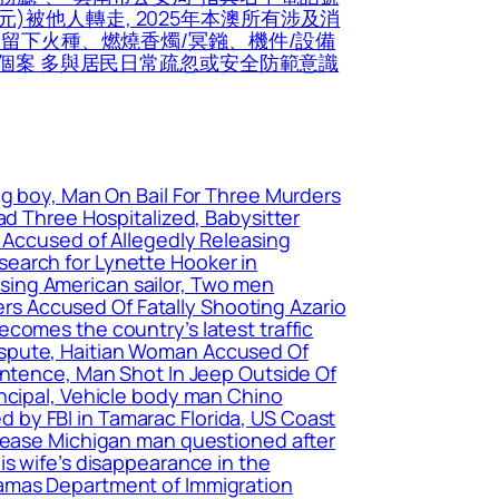
被他人轉走, 2025年本澳所有涉及消
人留下火種、燃燒香燭/冥鏹、機件/設備
的個案 多與居民日常疏忽或安全防範意識
ng boy, Man On Bail For Three Murders
 Three Hospitalized, Babysitter
e Accused of Allegedly Releasing
earch for Lynette Hooker in
sing American sailor, Two men
cers Accused Of Fatally Shooting Azario
comes the country’s latest traffic
ispute, Haitian Woman Accused Of
Sentence, Man Shot In Jeep Outside Of
incipal, Vehicle body man Chino
 by FBI in Tamarac Florida, US Coast
elease Michigan man questioned after
is wife’s disappearance in the
hamas Department of Immigration