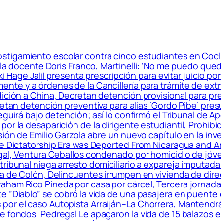
tigamiento escolar contra cinco estudiantes en Coclé
e la docente Doris Franco, Martinelli: ‘No me puedo qu
aki Hage Jalil presenta prescripción para evitar juicio p
nte y a órdenes de la Cancillería para trámite de extr
dición a China, Decretan detención provisional para p
etan detención preventiva para alias ‘Gordo Pibe’ presunt
eguirá bajo detención; así lo confirmó el Tribunal de A
r la desaparición de la dirigente estudiantil, Prohibid
sión de Emilio Garzola abre un nuevo capítulo en la in
he Dictatorship Era was Deported From Nicaragua and A
egal, Ventura Ceballos condenado por homicidio de jóv
tribunal niega arresto domiciliario a expareja imputad
sa de Colón, Delincuentes irrumpen en vivienda de direc
ham Rico Pineda por casa por cárcel, Tercera jornada 
e ”Diablo” se cobró la vida de una pasajera en puente
por el caso Autopista Arraiján–La Chorrera, Mantendr
e fondos, Pedregal Le apagaron la vida de 15 balazos e