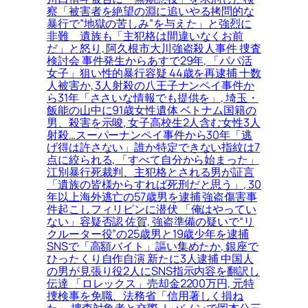
察「被害者を絶望の淵に追いやる拷問的な
暴行で”地獄の苦しみ”を与えた」と強烈に
非難＿遺族も「主犯格は間違いなくお前
だ」と怒り, 阿久根市大川強盗殺人事件 捜査
検討会 事件発生からあすで29年, 「パパ活
女子」狙い性的暴行容疑 44歳を再逮捕 十数
人被害か, 3人射殺の八王子ナンペイ事件か
ら31年「ささいな情報でも提供を」, 埼玉・
飯能の山中に91歳女性遺体 ベトナム国籍の
男、殺害を示唆, 女子高校生2人含む女性3人
射殺…スーパーナンペイ事件から30年「逃
げ得は許さない」誰か特定できない指紋は7
点に絞られる, 「すべて自分から始まった」
江別暴行死裁判、主犯格とされる男が証言
「遺族の皆様からすれば死刑だと思う」, 30
年以上海外逃亡の57歳男を逮捕 強盗傷害事
件起こしフィリピンに潜伏 「俺はやってい
ない」容疑否認 佐賀, 強盗準備の疑いで“リ
クルーター役”の25歳男と19歳少年を逮捕
SNSで「高額バイト」謳い集めたか, 銀座で
ひったくり自作自演 新たに3人逮捕 中国人
の男が見張り役2人にSNS指示内容を翻訳し
伝達 「ロレックス」売却金2200万円, 元特
捜検事を免職、法務省「信用著しく損ね
た」 捜査対象者と交際, レバノンで岡本公三