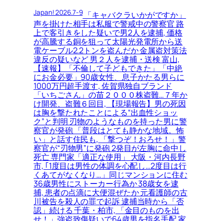
Japan! 2026.7-9
「キャバクラいかがですか」
声を掛けた相手は私服で警戒中の警察官 路
上で客引きをした疑いで男2人を逮捕, 価格
が高騰する銅を狙って太陽光発電所から送
電ケーブル2.2トンを盗んだか 金属盗対策法
違反の疑いなど 男２人を逮捕・送検 富山,
【速報】「不倫して子どもできた」「中絶
にお金必要」90歳女性、息子かたる男らに
1000万円超手渡す, 佐賀県独自ブランド
「いちごさん」の苗２０００株盗難…７年か
け開発、盗難６回目, 【現場報告】男の死因
は胸を撃たれたことによる“出血性ショッ
ク”と判明 刃物のようなものを持った男に警
察官が発砲 「普段はとても静かな地域。怖
い」と話す住民も, 「撃つぞ！おろせ！」警
察官が“刃物男”に発砲 2発目が左胸に命中し
死亡 専門家「適正な使用」 大阪・河内長野
市, ｢1度目は男性の体調を心配し…2度目は行
くあてがなくなり…」同じマンションに住む
36歳男性にストーカー行為か 38歳女を逮
捕, 患者の点滴に大便混ぜたか 元看護師の古
川被告を殺人の罪で起訴 逮捕当時から「否
認」続ける 千葉・柏市, 「金目のものを出
せ！」強盗致傷疑いで64歳男を指名手配 家