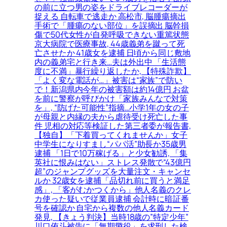
の前に立つ男の姿をドライブレコーダーが
捉える 自転車で逃走か 高松市, 脳腫瘍摘出
手術で「腫瘍のない部位」を誤摘出 脳幹損
傷で50代女性が自発呼吸できない重篤状態
京大病院で医療事故, 44歳義弟を蹴って死
亡させたか 41歳女を逮捕 日頃から同じ敷地
内の義弟宅と行き来…夫は外出中 「生活態
度に不満」暴行繰り返したか, 【特殊詐欺】
「よく変な電話が…」被害は“家族”で防い
で！新潟県内今年の被害額は約14億円 お盆
を前に警察が呼びかけ「家族みんなで対策
を」, “防げた可能性”指摘…小学1年の女の子
が母親と内縁の夫から虐待受け死亡した事
件 児相の対応等検証した第三者委が報告書,
【独自】「下着買ってくれませんか」女子
中学生になりすまし“パパ活”助長か35歳男
逮捕 「1日で10万稼げる」と少女勧誘, 「集
英社に恨みはない」ストレス発散で“43億円
超”のジャンプグッズを大量注文・キャンセ
ルか 32歳女を逮捕「品切れ前に買うと満足
感」, 「客がむかつくから」他人名義のクレ
カ使った疑いで従業員逮捕 会計時に暗証番
号を確認か 自宅から複数の他人名義カード
発見, 【きょう判決】当時18歳の”特定少年”
川口侑斗被告に「無期懲役」を求刑した検