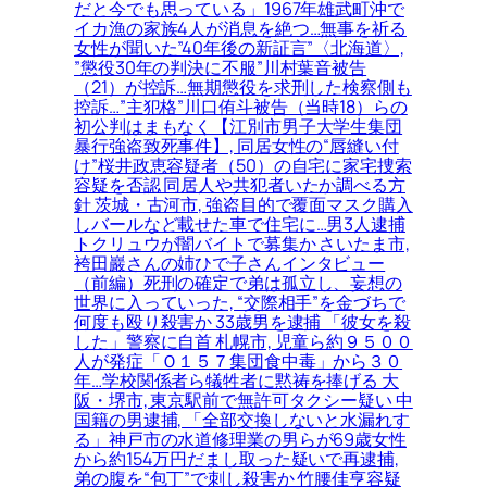
だと今でも思っている」1967年雄武町沖で
イカ漁の家族4人が消息を絶つ…無事を祈る
女性が聞いた”40年後の新証言”〈北海道〉,
”懲役30年の判決に不服”川村葉音被告
（21）が控訴…無期懲役を求刑した検察側も
控訴…”主犯格”川口侑斗被告（当時18）らの
初公判はまもなく【江別市男子大学生集団
暴行強盗致死事件】, 同居女性の“唇縫い付
け”桜井政恵容疑者（50）の自宅に家宅捜索
容疑を否認 同居人や共犯者いたか調べる方
針 茨城・古河市, 強盗目的で覆面マスク購入
しバールなど載せた車で住宅に…男3人逮捕
トクリュウが闇バイトで募集か さいたま市,
袴田巖さんの姉ひで子さんインタビュー
（前編）死刑の確定で弟は孤立し、妄想の
世界に入っていった, “交際相手”を金づちで
何度も殴り殺害か 33歳男を逮捕 「彼女を殺
した」警察に自首 札幌市, 児童ら約９５００
人が発症「Ｏ１５７集団食中毒」から３０
年…学校関係者ら犠牲者に黙祷を捧げる 大
阪・堺市, 東京駅前で無許可タクシー疑い 中
国籍の男逮捕, 「全部交換しないと水漏れす
る」神戸市の水道修理業の男らが69歳女性
から約154万円だまし取った疑いで再逮捕,
弟の腹を“包丁”で刺し殺害か 竹腰佳亨容疑