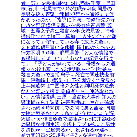
者（57）を逮捕 調べに対し黙秘 千葉・野田
市, 石川・七尾市で70代住職が刺殺 同居の
長男を殺人容疑で逮捕 犯行から通報まで何
があったのか, 「指導に不満」で修行先の寺
に放火容疑 僧侶見習いを逮捕 佐賀県警, 茨
城・五霞女子高生殺害23年 茨城県警、情報
提供呼びかけ 埼玉・草加, 「人生の全てが嫌
になって」修行している寺に放火の疑い、
２８歳僧侶見習いを逮捕, 横山ゆかりちゃん
行方不明３０年、群馬県警「どんな情報で
も提供してほしい」「あなたの記憶を届け
て」, 「子どもが倒れている」母親からの通
報 その後出頭した42歳父親を小学1年娘を
殺害の疑いで逮捕 息子も死亡で関連捜査 群
馬・伊勢崎市, 横浜・山下公園近くで発見の
上半身遺体は中国籍の女性と判明 死体遺棄
などの疑いで捜査 関係者から「連絡取れな
い」と情報提供, 三原・強盗殺人事件 知人の
男逮捕から１週間 被害男性は、生存が確認
された約４時間前までの間に男と合流, 同居
女性に唇突き出させ糸でほどけないよう“留
め縫い”か 傷害容疑で逮捕された桜井容疑者
の異様な共同生活, 金銭トラブル抱えた男性
を誘拐か 「漁船乗るか、殺されるか選べ」
暴力団組員の25歳男と男3人を逮捕 海外へ