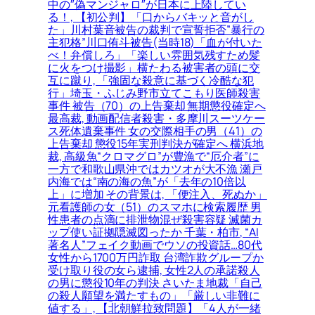
中の″偽マンジャロ″が日本に上陸してい
る！, 【初公判】「口からバキッと音がし
た」川村葉音被告の裁判で宣誓拒否”暴行の
主犯格”川口侑斗被告(当時18)「血が付いた
べ！弁償しろ」「楽しい雰囲気残すため髪
に火をつけ撮影」横たわる被害者の頭に交
互に蹴り, 「強固な殺意に基づく冷酷な犯
行」埼玉・ふじみ野市立てこもり医師殺害
事件 被告（70）の上告棄却 無期懲役確定へ
最高裁, 動画配信者殺害・多摩川スーツケー
ス死体遺棄事件 女の交際相手の男（41）の
上告棄却 懲役15年実刑判決が確定へ 横浜地
裁, 高級魚“クロマグロ”が豊漁で“厄介者”に
一方で和歌山県沖ではカツオが大不漁 瀬戸
内海では“南の海の魚”が「去年の10倍以
上」に増加 その背景は, 「便注入、死ぬか」
元看護師の女（51）のスマホに検索履歴 男
性患者の点滴に排泄物混ぜ殺害容疑 滅菌カ
ップ使い証拠隠滅図ったか 千葉・柏市, “AI
著名人”フェイク動画でウソの投資話…80代
女性から1700万円詐取 台湾詐欺グループか
受け取り役の女ら逮捕, 女性2人の承諾殺人
の男に懲役10年の判決 さいたま地裁「自己
の殺人願望を満たすもの」「厳しい非難に
値する」, 【北朝鮮拉致問題】「4人が一緒