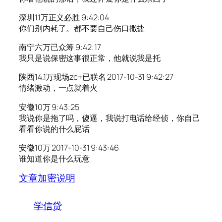
深圳11万正义必胜 9:42:04
你们别内耗了。都不要自己伤口撒盐
南宁六万已众筹 9:42:17
我只是说保密这事很正常，他就说我是托
陕西14.1万现场zc+已联名 2017-10-31 9:42:27
情绪激动，一点就着火
安徽10万 9:43:25
我说你是拖了吗，傻逼，我说打电话给经侦，你自己
看看你说的什么屁话
安徽10万 2017-10-31 9:43:46
谁知道你是什么玩意
文章加密说明
学信贷