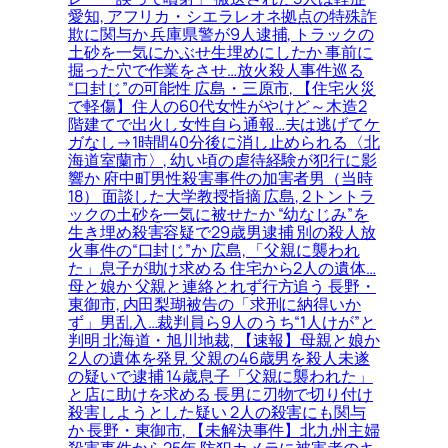
愛知, アフリカ・シエラレオネ拠点の特殊詐
欺に関与か 兵庫県警が9人逮捕, トラックの
土砂を一気にかぶせ生埋めにしたか 事前に
掘った穴で作業をさせ…放火殺人事件巡る
“口封じ”の可能性 広島・三原市, 【住宅火災
で軽傷】住人の60代女性がやけど～木造2
階建てで出火し女性自ら通報…夫は逃げてケ
ガなし→1時間40分後に消し止められる〈北
海道室蘭市〉, 幼い頃の虐待経験が犯行に影
響か 府中町男性殺害事件の加害者男（当時
18） 面談した大学教授指摘 広島, 2トントラ
ックの土砂を一気に被せたか “幼なじみ”を
生き埋め殺害容疑で29歳男逮捕 別の殺人放
火事件の“口封じ”か 広島, 「父親に襲われ
た」息子が助け求める 住宅から2人の遺体…
母と娘か 父親と連絡とれず行方追う 長野・
東御市, 内田梨瑚被告の「求刑に納得いか
ず」男乱入…裁判員ら9人のうち“1人けが”と
判明 北海道・旭川地裁, 【速報】母親と娘か
2人の遺体を発見 父親の46歳男を殺人未遂
の疑いで逮捕 14歳息子「父親に襲われた」
と店に助けを求める 長男に刃物で切り付け
殺害しようとした疑い 2人の殺害にも関与
か 長野・東御市, 【未解決事件】北九州主婦
殺害事件から25年 防犯カメラに被害者のキ