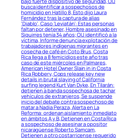
bajo fuerte dispositivo de seguridad, OIJ
busca identificar a sospechosos de
homicidio en Hatillo 8, Esto dijo Laura
Fernández tras la captura de alias
‘Diablo’, Caso ‘Leviatán’: Estas personas
faltan por detener, Hombre asesinado en
Siquirres tenía 34 años; OIJ identificó a la
víctima, Informe denuncia explotación de
trabajadores indígenas migrantes en
cosecha de café en Coto Brus, Costa
Rica llega a 8 femicidios este año tras
caso de este miércoles en Palmares,
American Hotel Owner Slain in in Costa
Rica Robbery, Cops release key new
details in brutal slaying of California
surfing legend Kurt Van Dyke, En Tilarán:
detienen a banda sospechosa de tachar
vehículos de extranjeros, Se suspende
inicio del debate contra sospechoso de
matar a Nadia Peraza, Alerta en La
Reforma: ordenan aislamiento inmediato
en ámbitos A y B, Detienen en Costa Rica
a sospechoso de asesinar a opositor
nicaragüense Roberto Samcam,
Detienen a otro costarricense requerido