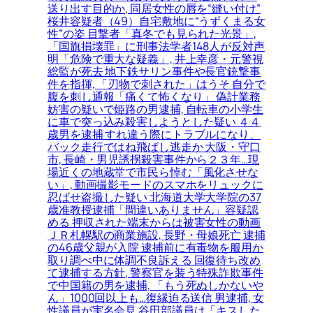
送り出す目的か, 同居女性の唇を“縫い付け”
桜井容疑者（49）自宅敷地に“うずくまる女
性”の姿 目撃者「真冬でも見られた光景」,
「国旗損壊罪」に刑事法学者148人が反対声
明「危険で重大な疑義」, 井上幸彦・元警視
総監が死去 地下鉄サリン事件や長官銃撃事
件を指揮, 「刃物で刺された」はうそ 自分で
腹を刺し通報「痛くて怖くなり」 偽計業務
妨害の疑いで姫路の男逮捕, 自転車の小学生
に車で突っ込み殺害しようとした疑い ４４
歳男を逮捕 すれ違う際にトラブルになり、
バック走行ではね飛ばし逃走か 大阪・守口
市, 長崎・男児誘拐殺害事件から２３年…現
場近くの地蔵堂で市民ら悼む「風化させな
い」, 動画撮影モードのスマホをリュックに
忍ばせ盗撮した疑い 北海道大学大学院の37
歳准教授逮捕「間違いありません」容疑認
める 押収された端末からは被害女性の動画
ＪＲ札幌駅の商業施設, 長野・母娘死亡 逮捕
の46歳父親が入院 逮捕前に有毒物を服用か
取り調べ中に体調不良訴える 回復待ち改め
て逮捕する方針, 警察官を装う特殊詐欺事件
で中国籍の男を逮捕, 「もう死ぬしかないや
ん」1000回以上も…復縁迫る送信 男逮捕, 女
性議員が実名会見 谷田部議員は「キスした