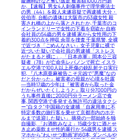
級腕時計など奪い逃走 被害額1000万円超
か, 【速報】男女4人刺傷事件で理学療法士
の男（44）を殺人未遂容疑で再逮捕 大分・
佐伯市, 台船の遺体は大阪市の53歳女性 殺
害され橋の上から落とされたか, 千葉市のコ
インランドリーで女性の下着を窃盗か 自称
会社員の54歳の男を逮捕 家から女性用の下
着約300点を押収 余罪を捜査 千葉県警, 全裸
で近づき「ごめんなさい」女子児童に裸で
近づいた疑いで会社員の男逮捕「ストレス
がたまると裸に」, 「日本赤軍」岡本公三容
疑者（78）が亡命先レバノンで死亡 イスラ
エル空港で100人以上死傷の銃乱射テロ実行
犯, 『八木原亜麻被告こそ元凶で”悪魔”なの
だと分かった』被害者の母親が心境を吐露
―当時17歳の少年は『被害者から取った金
だからぜいたくしようと』取り分7000円の
うち事件直後に2000円分ラーメン店で食
事, 関西空港で多発する無許可の違法タクシ
ー“白タク” 中国籍の女逮捕 「自家用車に不
特定多数の旅行客を乗せて京都市内のホテ
ルまで送迎した疑い」 摘発の一部始終を独
自撮影, 「お酒飲みなよ」15歳少女に酒とせ
き止め薬飲ませ性的暴行か 54歳男を逮捕 ス
マホから“わいせつ動画”約60本, ダンベルや