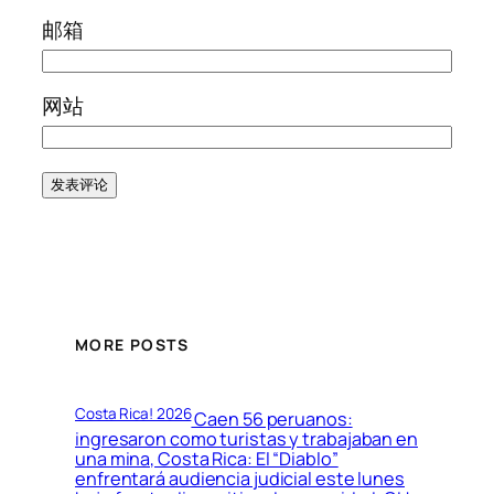
邮箱
网站
MORE POSTS
Costa Rica! 2026
Caen 56 peruanos:
ingresaron como turistas y trabajaban en
una mina, Costa Rica: El “Diablo”
enfrentará audiencia judicial este lunes