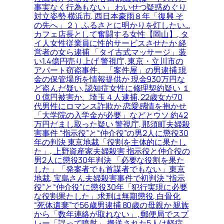
事実なく行為もない」 わいせつ疑惑めぐり
対立姿勢 横浜市, 西日本豪雨８年「復興 そ
の先へ」２）ふるさとに明かりを灯したい…
カフェ店長として奮闘する女性【岡山】, タ
イ人女性従業員に性的サービスさせたか 経
営者の女ら逮捕 「タイ古式マッサージ」装
い1.4億円売り上げ 警視庁, 東京・立川市の
アパート窃盗事件、「案件屋」の男逮捕 現
金の保管場所を情報提供か 現金930万円な
ど盗んだ疑い, 認知症女性に修理契約疑い １
０億円被害か、埼玉４人逮捕, 22歳女が70
代男性にロマンス詐欺か 恋愛感情を抱かせ
「大学院の入学金が必要」などとウソ 約42
万円だまし取った疑い 警視庁, 那須町夫婦殺
害事件 “指示役”と“仲介役”の男2人に懲役30
年の判決 東京地裁「役割を主体的に果たし
た」, 上野資産家夫婦殺害 指示役と仲介役の
男2人に懲役30年判決 「必要な役割を果た
した」「発案者でも首謀者でもない」東京
地裁, 宝島さん夫婦殺害事件で初判決 “指示
役”と“仲介役”に懲役30年「犯行実現に必要
な役割果たした」求刑は無期懲役, 白骨化
“死体遺棄”で56歳男逮捕 80歳の母親か 親族
から「数年連絡が取れない」, 郵便局でスプ
レー「誤って噴射」 搬送された5人は軽症