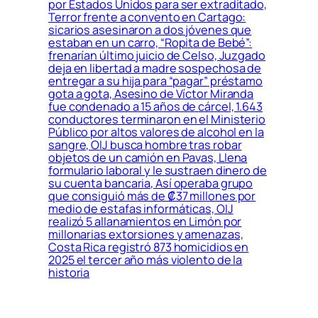
por Estados Unidos para ser extraditado,
Terror frente a convento en Cartago:
sicarios asesinaron a dos jóvenes que
estaban en un carro, “Ropita de Bebé”:
frenarían último juicio de Celso, Juzgado
deja en libertad a madre sospechosa de
entregar a su hija para “pagar” préstamo
gota a gota, Asesino de Víctor Miranda
fue condenado a 15 años de cárcel, 1.643
conductores terminaron en el Ministerio
Público por altos valores de alcohol en la
sangre, OIJ busca hombre tras robar
objetos de un camión en Pavas, Llena
formulario laboral y le sustraen dinero de
su cuenta bancaria, Así operaba grupo
que consiguió más de ₡37 millones por
medio de estafas informáticas, OIJ
realizó 5 allanamientos en Limón por
millonarias extorsiones y amenazas,
Costa Rica registró 873 homicidios en
2025 el tercer año más violento de la
historia