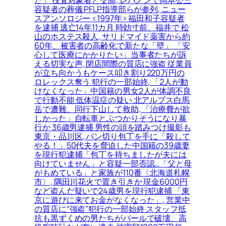
容疑者の葬儀 PFLP指導部らが参列, ニュー
スアンソロジー <1997年> 福田和子容疑者
を逮捕 逃亡14年11カ月 時効寸前、福井で 松
山のホステス殺人, サリドマイド薬害から約
60年、被害者の高齢化で新たな「壁」 「安
心して医療にかかりたい」当事者たちが訴
える切実な声, 閉店間際の質店に強盗 従業員
が立ち向かうもケース叩き割り220万円の
ロレックス奪う 犯行の一部始終, 「2人が動
けなくなった」中国籍の男女2人が体調不良
で行動不能 低体温症の疑い 北アルプス白馬
岳で遭難、同行下山して救助, 「治療費が欲
しかった」自転車とぶつかりそうになり暴
行か 36歳男逮捕 男性の頭を踏みつけ撮影も
東京・品川区, パン切り包丁を手に「殺して
やる！」50代夫を脅迫した中国籍の39歳妻
を現行犯逮捕「包丁を持ちましたが夫には
向けていません」と容疑一部否認…「父と母
がもめている」と家族が110番〈北海道札幌
市〉, 隅田川花火で置き引きか 現金6000円
など盗んだ疑いで24歳男を現行犯逮捕 「東
京に遊びに来てお金がなくなった」, 営業中
の質店に“強盗”犯行の一部始終 スタッフ抵
抗も黒ずくめの男たちがバールで破壊、高