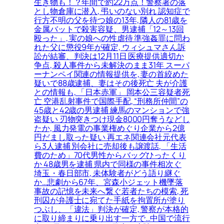
生き物も！？年間で約22万点！警察署の落
とし物倉庫に潜入, 弔いのない別れ 認知症で
行方不明の父を待つ娘の13年, 隣人の81歳を
金属バットで殺害容疑、男逮捕「12～13回
殴った」, 実の娘への性虐待 準強姦罪に問わ
れた父に懲役9年が確定, ウィシュマさん訴
訟が結審、判決は12月11日 医療提供適切か
争点, 殺人事件から未解決のまま31年 スーパ
ーナンペイ関連の情報提供を, 妻の首絞めた
疑いで88歳逮捕、妻はその後死亡 夫が介護
との情報も, 「日本赤軍」 岡本公三容疑者死
亡 空港乱射事件で国際手配, “刑務所仲間”の
45歳と42歳の男逮捕 練馬のマンションで強
盗疑い 刃物突きつけ現金8000円奪うなどし
たか, 風力発電の事業権めぐり企業から2億
円だまし取った疑い 再エネ関連会社元代表
ら3人逮捕 別会社に売却後も譲渡話, 「生活
費のため」70代男性からバッグひったくり
か 48歳男を逮捕 県内で同様の事件相次ぐ
埼玉・春日部市, 未体験者がどう語り継ぐ
か…悲劇から67年、宮森小ジェット機墜落
事故の記憶を未来へ繋ぐ若者たちの模索, 死
刑囚が弁護士に宛てた手紙を拘置所が塗り
つぶし、「違法」判決が確定, 警察が本格的
に取り締まりに乗り出す一方で…中国で流行