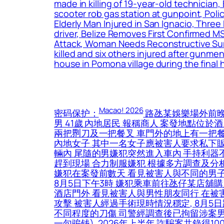
made in killing of 19-year-old technicia
scooter rob gas station at gunpoint, Pol
Elderly Man Injured in San Ignacio, Three
driver, Belize Removes First Confirmed M
Attack, Woman Needs Reconstructive Surg
killed and six others injured after gunmen
house in Pomona village during the final 
Macao! 2026
密码保护：
路氹某娛樂場外前晚
男 41歲 內地居民 報稱商人 案發地點位
兩把𠝹刀及一把餐叉 車門外的地上有一把
內地女子 其中一名女子應被害人要求私下
輛內 尾隨的男嫌犯突然進入車內 手持利器
趕到現場 合力制服嫌犯 根據多方調查及分析
嫌犯在案發前數天 看見被害人與不同的男子
8月5日下午3時 嫌犯乘車前往氹仔某店舖購
酒店門外 看見被害人與男性朋友同行 在被
攻擊 被害人經過手術現時情況穩定, 8月
不同程度的刀傷 司警經調查後已拘留涉案男
一句骗钱), 2026年上半年 詐騙案共錄得10