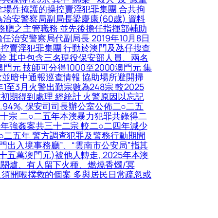
拿場作掩護的操控賣淫犯罪集團 合共拘
治安警察局副局長梁慶康(60歲) 資料
務廳之主管職務 並先後擔任指揮部輔助
治安警察局代副局長 2019年10月8日
操控賣淫犯罪集團 行動於澳門及氹仔搜查
骨幹 其中包含三名現役保安部人員、兩名
元 技師可分得1000至2000澳門元 集
款並暗中通報巡查情報 協助場所避開掃
1至3月火警出勤宗數為248宗 較2025
均在初期得到處理 經統計 火警原因以忘記
94%, 保安司司長辦公室公佈二○二五
十宗 二○二五年本澳暴力犯罪共錄得二
去年強姦案共三十二宗 較二○二四年減少
○二五年 警方調查犯罪及警務行動期間
門出入境事務廳”、“雲南市公安局”指其
萬澳門元)被他人轉走, 2025年本澳
忘記關爐、有人留下火種、燃燒香燭/冥
因及須開喉撲救的個案 多與居民日常疏忽或