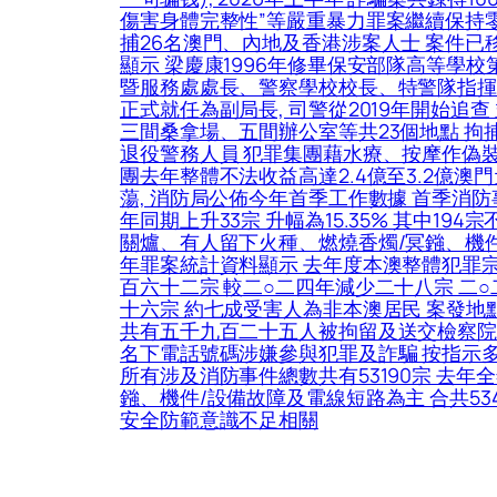
傷害身體完整性”等嚴重暴力罪案繼續保持零
捕26名澳門、內地及香港涉案人士 案件已
顯示 梁慶康1996年修畢保安部隊高等學
暨服務處處長、警察學校校長、特警隊指揮官助
正式就任為副局長, 司警從2019年開始
三間桑拿場、五間辦公室等共23個地點 拘
退役警務人員 犯罪集團藉水療、按摩作偽裝 招
團去年整體不法收益高達2.4億至3.2億
蕩, 消防局公佈今年首季工作數據 首季消防事件
年同期上升33宗 升幅為15.35% 其中1
關爐、有人留下火種、燃燒香燭/冥鏹、機件/
年罪案統計資料顯示 去年度本澳整體犯罪
百六十二宗 較二○二四年減少二十八宗 二
十六宗 約七成受害人為非本澳居民 案發地
共有五千九百二十五人被拘留及送交檢察院處
名下電話號碼涉嫌參與犯罪及詐騙 按指示多
所有涉及消防事件總數共有53190宗 去年
鏹、機件/設備故障及電線短路為主 合共53
安全防範意識不足相關