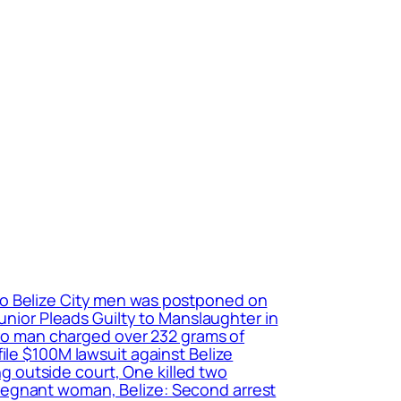
 two Belize City men was postponed on
Junior Pleads Guilty to Manslaughter in
edro man charged over 232 grams of
ile $100M lawsuit against Belize
 outside court, One killed two
d pregnant woman, Belize: Second arrest