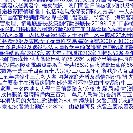
案發或低案發率, 檢察院訊：澳門司警日前破獲3個以桑
移送檢察院偵辦 當中包括3名現役保安部隊人員 其中一人為
校第二屆警官培訓課程後 歷任澳門警務廳、特警隊、海島警
理、情報廳廳長及策劃行動廳廳長 2019年5月1日起擔任
追查 並於昨日採取聯合掃蕩行動 破獲三個以桑拿場作掩護的
捕26名本澳、內地及香港涉案人士 包括一名主腦和25名
攬亞洲及東歐女子從事性交易 每次收費2000至8000澳門
澳門元 多名現役及退役執法人員收受巨額保護費 定期收取賄
總數為13923宗 較去年同期增加716宗 升幅5.42% 今年
94宗不須開喉灌救 佔火警總出勤的78.23% 大部分出勤事件
設備故障及電線短路為主 合共166宗 佔火警總出勤的66.
宗數為一萬三千四百五十八宗 較二○二四年有所減少八百四
○二五年共發生三宗殺人案 均與家庭矛盾及感情糾紛相關 
點主要集中在酒店房間內 部分案件不排除由性交易衍生 二
理, 一名內地女大學生日前疑墮入“公檢法”騙局 誤信“澳
次轉賬後 發現賬戶內三百九十萬元人民幣(折合約四百五十五
全年消防局的火警出勤總數為850宗 經統計 火警原因以
4宗 佔火警總出勤的62.82%。由數據可見 火警主要成