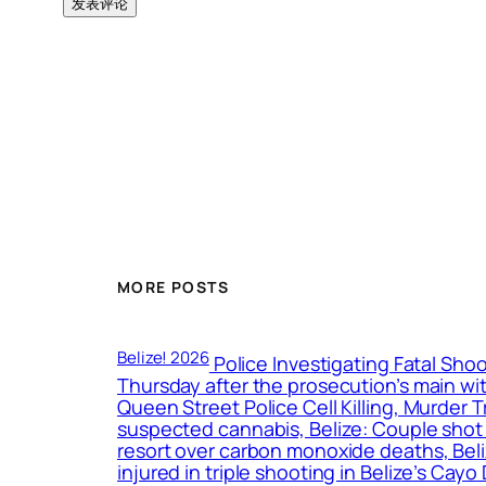
MORE POSTS
Belize! 2026
Police Investigating Fatal Shoo
Thursday after the prosecution’s main wit
Queen Street Police Cell Killing, Murder 
suspected cannabis, Belize: Couple shot d
resort over carbon monoxide deaths, Bel
injured in triple shooting in Belize’s Cay