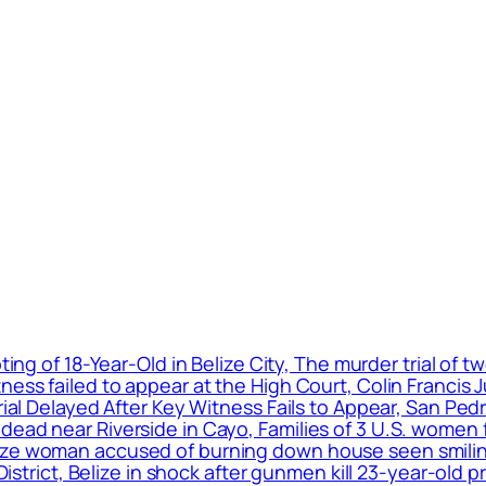
ting of 18-Year-Old in Belize City, The murder trial of
ness failed to appear at the High Court, Colin Francis 
Trial Delayed After Key Witness Fails to Appear, San P
ead near Riverside in Cayo, Families of 3 U.S. women f
ize woman accused of burning down house seen smiling
o District, Belize in shock after gunmen kill 23-year-ol