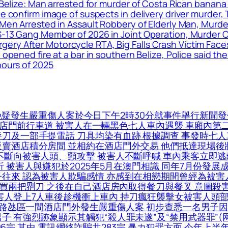
n, Belize: Man arrested for murder of Costa Rican ba
ice confirm image of suspects in delivery driver murde
 Men Arrested in Assault Robbery of Elderly Man, Murder
S-13 Gang Member of 2026 in Joint Operation, Murder C
ery After Motorcycle RTA, Big Falls Crash Victim Fac
 opened fire at a bar in southern Belize, Police said t
hours of 2025
疑發生嚴重傷人案於今日下午2時30分就事件舉行新聞發
於酒店門前行車道 被害人在一輛黑色七人車內遇襲 車廂內
餐刀及一部手提電話 刀具均染有血跡 根據調查 事發時七
販賣酒店積分房間 並相約在酒店門外交易 他們抵達現場後
不斷向被害人頭、頸攻擊 被害人不斷呼喊 車內乘客立即逃
 被害人與嫌犯於2025年5月在澳門相識 同年7月份發展
往來 認為被害人欺騙感情 亦感到在相戀期間曾經為被害人投
買兩把𠝹刀 之後在自己酒店房內取得餐刀與餐叉 意圖殺害
害人登上7人車後趁機衝上車內 持刀瘋狂襲擊女被害人頭
5日路氹區一間酒店門外發生嚴重傷人案 初步查悉一名男子
子 有強烈跡象顯示其觸犯“殺人罪未遂”及“禁用武器罪”
06宗 其中 電訊網絡詐騙共283宗 暴力犯罪方面 今年上半年