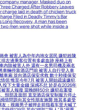
nana company manager, Masked duo on
r, Three Charged After Robbery Leaves
 charge laid in death of chicken truck
harge Filed in Deadly Timmy’s Bar
es Long Recovery, A man has been
he two men were shot while inside a
佈會 被害人為中年內地女居民 嫌犯姓陳
第二排左邊乘客位置有多處血跡 座椅上有
人車內除被害人外 還有一名男司機及兩名
將車輛停靠酒店門前 被害人自行登入車
離車廂 並向酒店保安求救 數十秒後保安
成情侶 惟至今年7月 被害人開始疏遠嫌犯
下大量金錢 深感不忿 於是在2026年
被害人報復 當晚8時50分 嫌犯在案發
部、頸部及面部 直至酒店保安制服方停止
因感情問題向其女性朋友施襲 致其多處受
(网友：视频男子被押走前指着车里大喊了
共錄得129宗 其中“綁架”“殺人”及“嚴重