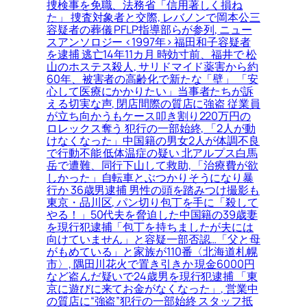
捜検事を免職、法務省「信用著しく損ね
た」 捜査対象者と交際, レバノンで岡本公三
容疑者の葬儀 PFLP指導部らが参列, ニュー
スアンソロジー <1997年> 福田和子容疑者
を逮捕 逃亡14年11カ月 時効寸前、福井で 松
山のホステス殺人, サリドマイド薬害から約
60年、被害者の高齢化で新たな「壁」 「安
心して医療にかかりたい」当事者たちが訴
える切実な声, 閉店間際の質店に強盗 従業員
が立ち向かうもケース叩き割り220万円の
ロレックス奪う 犯行の一部始終, 「2人が動
けなくなった」中国籍の男女2人が体調不良
で行動不能 低体温症の疑い 北アルプス白馬
岳で遭難、同行下山して救助, 「治療費が欲
しかった」自転車とぶつかりそうになり暴
行か 36歳男逮捕 男性の頭を踏みつけ撮影も
東京・品川区, パン切り包丁を手に「殺して
やる！」50代夫を脅迫した中国籍の39歳妻
を現行犯逮捕「包丁を持ちましたが夫には
向けていません」と容疑一部否認…「父と母
がもめている」と家族が110番〈北海道札幌
市〉, 隅田川花火で置き引きか 現金6000円
など盗んだ疑いで24歳男を現行犯逮捕 「東
京に遊びに来てお金がなくなった」, 営業中
の質店に“強盗”犯行の一部始終 スタッフ抵