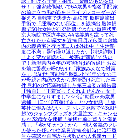
認」続ける 千葉・柏市, 「金目のものを出
せ！」強盗致傷疑いで64歳男を指名手配 家
の前に立つ男の姿をドライブレコーダーが
捉える 自転車で逃走か 高松市, 脳腫瘍摘出
手術で「腫瘍のない部位」を誤摘出 脳幹損
傷で50代女性が自発呼吸できない重篤状態
京大病院で医療事故, 44歳義弟を蹴って死
亡させたか 41歳女を逮捕 日頃から同じ敷地
内の義弟宅と行き来…夫は外出中 「生活態
度に不満」暴行繰り返したか, 【特殊詐欺】
「よく変な電話が…」被害は“家族”で防い
で！新潟県内今年の被害額は約14億円 お盆
を前に警察が呼びかけ「家族みんなで対策
を」, “防げた可能性”指摘…小学1年の女の子
が母親と内縁の夫から虐待受け死亡した事
件 児相の対応等検証した第三者委が報告書,
【独自】「下着買ってくれませんか」女子
中学生になりすまし“パパ活”助長か35歳男
逮捕 「1日で10万稼げる」と少女勧誘, 「集
英社に恨みはない」ストレス発散で“43億円
超”のジャンプグッズを大量注文・キャンセ
ルか 32歳女を逮捕「品切れ前に買うと満足
感」, 「客がむかつくから」他人名義のクレ
カ使った疑いで従業員逮捕 会計時に暗証番
号を確認か 自宅から複数の他人名義カード