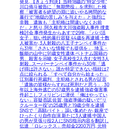
発見, 【きょう判決】当時18歳の”特定少年”
川口侑斗被告に「無期懲役」を求刑した検
察「被害者を絶望の淵に追いやる拷問的な
暴行で”地獄の苦しみ”を与えた」と強烈に
非難＿遺族も「主犯格は間違いなくお前
だ」と怒り, 阿久根市大川強盗殺人事件 捜査
検討会 事件発生からあすで29年, 「パパ活
女子」狙い性的暴行容疑 44歳を再逮捕 十数
人被害か, 3人射殺の八王子ナンペイ事件か
ら31年「ささいな情報でも提供を」, 埼玉・
飯能の山中に91歳女性遺体 ベトナム国籍の
男、殺害を示唆, 女子高校生2人含む女性3人
射殺…スーパーナンペイ事件から30年「逃
げ得は許さない」誰か特定できない指紋は7
点に絞られる, 「すべて自分から始まった」
江別暴行死裁判、主犯格とされる男が証言
「遺族の皆様からすれば死刑だと思う」, 30
年以上海外逃亡の57歳男を逮捕 強盗傷害事
件起こしフィリピンに潜伏 「俺はやってい
ない」容疑否認 佐賀, 強盗準備の疑いで“リ
クルーター役”の25歳男と19歳少年を逮捕
SNSで「高額バイト」謳い集めたか, 銀座で
ひったくり自作自演 新たに3人逮捕 中国人
の男が見張り役2人にSNS指示内容を翻訳し
伝達 「ロレックス」売却金2200万円, 元特