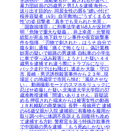
を誘拐か 「漁船乗るか、殺されるか選べ」
暴力団組員の25歳男と男3人を逮捕 海外へ
送り出す目的か, 同居女性の唇を“縫い付け”
桜井容疑者（49）自宅敷地に“うずくまる女
性”の姿 目撃者「真冬でも見られた光景」,
「国旗損壊罪」に刑事法学者148人が反対声
明「危険で重大な疑義」, 井上幸彦・元警視
総監が死去 地下鉄サリン事件や長官銃撃事
件を指揮, 「刃物で刺された」はうそ 自分で
腹を刺し通報「痛くて怖くなり」 偽計業務
妨害の疑いで姫路の男逮捕, 自転車の小学生
に車で突っ込み殺害しようとした疑い ４４
歳男を逮捕 すれ違う際にトラブルになり、
バック走行ではね飛ばし逃走か 大阪・守口
市, 長崎・男児誘拐殺害事件から２３年…現
場近くの地蔵堂で市民ら悼む「風化させな
い」, 動画撮影モードのスマホをリュックに
忍ばせ盗撮した疑い 北海道大学大学院の37
歳准教授逮捕「間違いありません」容疑認
める 押収された端末からは被害女性の動画
ＪＲ札幌駅の商業施設, 長野・母娘死亡 逮捕
の46歳父親が入院 逮捕前に有毒物を服用か
取り調べ中に体調不良訴える 回復待ち改め
て逮捕する方針, 警察官を装う特殊詐欺事件
で中国籍の男を逮捕, 「もう死ぬしかないや