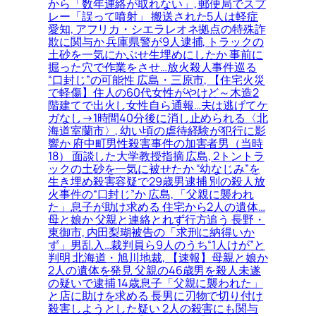
から「数年連絡が取れない」, 郵便局でスプ
レー「誤って噴射」 搬送された5人は軽症
愛知, アフリカ・シエラレオネ拠点の特殊詐
欺に関与か 兵庫県警が9人逮捕, トラックの
土砂を一気にかぶせ生埋めにしたか 事前に
掘った穴で作業をさせ…放火殺人事件巡る
“口封じ”の可能性 広島・三原市, 【住宅火災
で軽傷】住人の60代女性がやけど～木造2
階建てで出火し女性自ら通報…夫は逃げてケ
ガなし→1時間40分後に消し止められる〈北
海道室蘭市〉, 幼い頃の虐待経験が犯行に影
響か 府中町男性殺害事件の加害者男（当時
18） 面談した大学教授指摘 広島, 2トントラ
ックの土砂を一気に被せたか “幼なじみ”を
生き埋め殺害容疑で29歳男逮捕 別の殺人放
火事件の“口封じ”か 広島, 「父親に襲われ
た」息子が助け求める 住宅から2人の遺体…
母と娘か 父親と連絡とれず行方追う 長野・
東御市, 内田梨瑚被告の「求刑に納得いか
ず」男乱入…裁判員ら9人のうち“1人けが”と
判明 北海道・旭川地裁, 【速報】母親と娘か
2人の遺体を発見 父親の46歳男を殺人未遂
の疑いで逮捕 14歳息子「父親に襲われた」
と店に助けを求める 長男に刃物で切り付け
殺害しようとした疑い 2人の殺害にも関与