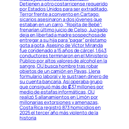
Detienen a otro costarricense requerido
por Estados Unidos para ser extraditado,
Terror frente a convento en Cartago:
sicarios asesinaron a dos jóvenes que
estaban en un carro, “Ropita de Bebé”:
frenarían último juicio de Celso, Juzgado
deja en libertad a madre sospechosa de
entregar a su hija para “pagar” préstamo
gota a gota, Asesino de Víctor Miranda
fue condenado a 15 años de cárcel, 1.643
conductores terminaron en el Ministerio
Público por altos valores de alcohol en la
sangre, OIJ busca hombre tras robar
objetos de un camión en Pavas, Llena
formulario laboral y le sustraen dinero de
su cuenta bancaria, Así operaba grupo
que consiguió más de ₡37 millones por
medio de estafas informáticas, OIJ
realizó 5 allanamientos en Limón por
millonarias extorsiones y amenazas,
Costa Rica registró 873 homicidios en
2025 el tercer año más violento de la
historia