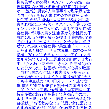
抗も黒ずくめの男たちがバールで破壊、高
級腕時計など奪い逃走 被害額1000万円超
か, 【速報】男女4人刺傷事件で理学療法士
の男（44）を殺人未遂容疑で再逮捕 大分・
佐伯市, 台船の遺体は大阪市の53歳女性 殺
害され橋の上から落とされたか, 千葉市のコ
インランドリーで女性の下着を窃盗か 自称
会社員の54歳の男を逮捕 家から女性用の下
着約300点を押収 余罪を捜査 千葉県警, 全裸
で近づき「ごめんなさい」女子児童に裸で
近づいた疑いで会社員の男逮捕「ストレス
がたまると裸に」, 「日本赤軍」岡本公三容
疑者（78）が亡命先レバノンで死亡 イスラ
エル空港で100人以上死傷の銃乱射テロ実行
犯, 『八木原亜麻被告こそ元凶で”悪魔”なの
だと分かった』被害者の母親が心境を吐露
―当時17歳の少年は『被害者から取った金
だからぜいたくしようと』取り分7000円の
うち事件直後に2000円分ラーメン店で食
事, 関西空港で多発する無許可の違法タクシ
ー“白タク” 中国籍の女逮捕 「自家用車に不
特定多数の旅行客を乗せて京都市内のホテ
ルまで送迎した疑い」 摘発の一部始終を独
自撮影, 「お酒飲みなよ」15歳少女に酒とせ
き止め薬飲ませ性的暴行か 54歳男を逮捕 ス