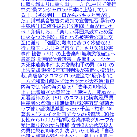
に取り締まりに乗り出す一方で…中国で流行
中の″偽マンジャロ″が日本に上陸してい
る！, 【初公判】「口からバキッと音がし
た」川村葉音被告の裁判で宣誓拒否”暴行の
主犯格”川口侑斗被告(当時18)「血が付いた
べ！弁償しろ」「楽しい雰囲気残すため髪
に火をつけ撮影」横たわる被害者の頭に交
互に蹴り, 「強固な殺意に基づく冷酷な犯
行」埼玉・ふじみ野市立てこもり医師殺害
事件 被告（70）の上告棄却 無期懲役確定へ
最高裁, 動画配信者殺害・多摩川スーツケー
ス死体遺棄事件 女の交際相手の男（41）の
上告棄却 懲役15年実刑判決が確定へ 横浜地
裁, 高級魚“クロマグロ”が豊漁で“厄介者”に
一方で和歌山県沖ではカツオが大不漁 瀬戸
内海では“南の海の魚”が「去年の10倍以
上」に増加 その背景は, 「便注入、死ぬか」
元看護師の女（51）のスマホに検索履歴 男
性患者の点滴に排泄物混ぜ殺害容疑 滅菌カ
ップ使い証拠隠滅図ったか 千葉・柏市, “AI
著名人”フェイク動画でウソの投資話…80代
女性から1700万円詐取 台湾詐欺グループか
受け取り役の女ら逮捕, 女性2人の承諾殺人
の男に懲役10年の判決 さいたま地裁「自己
の殺人願望を満たすもの」「厳しい非難に