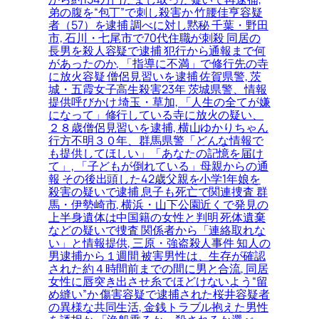
弟の腹を“包丁”で刺し殺害か 竹腰佳亨容疑
者（57）を逮捕 調べに対し黙秘 千葉・野田
市, 石川・七尾市で70代住職が刺殺 同居の
長男を殺人容疑で逮捕 犯行から通報まで何
があったのか, 「指導に不満」で修行先の寺
に放火容疑 僧侶見習いを逮捕 佐賀県警, 茨
城・五霞女子高生殺害23年 茨城県警、情報
提供呼びかけ 埼玉・草加, 「人生の全てが嫌
になって」修行している寺に放火の疑い、
２８歳僧侶見習いを逮捕, 横山ゆかりちゃん
行方不明３０年、群馬県警「どんな情報で
も提供してほしい」「あなたの記憶を届け
て」, 「子どもが倒れている」母親からの通
報 その後出頭した42歳父親を小学1年娘を
殺害の疑いで逮捕 息子も死亡で関連捜査 群
馬・伊勢崎市, 横浜・山下公園近くで発見の
上半身遺体は中国籍の女性と判明 死体遺棄
などの疑いで捜査 関係者から「連絡取れな
い」と情報提供, 三原・強盗殺人事件 知人の
男逮捕から１週間 被害男性は、生存が確認
された約４時間前までの間に男と合流, 同居
女性に唇突き出させ糸でほどけないよう“留
め縫い”か 傷害容疑で逮捕された桜井容疑者
の異様な共同生活, 金銭トラブル抱えた男性