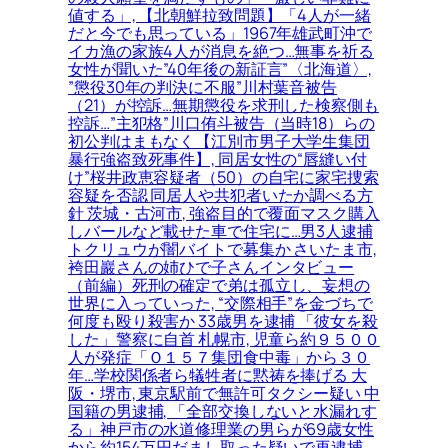
値する」, 【北朝鮮拉致問題】「4人が一緒
だと今でも思っている」1967年雄武町沖で
イカ漁の家族4人が消息を絶つ…無事を祈る
女性が聞いた”40年後の新証言”〈北海道〉,
”懲役30年の判決に不服”川村葉音被告
（21）が控訴…無期懲役を求刑した検察側も
控訴…”主犯格”川口侑斗被告（当時18）らの
初公判はまもなく【江別市男子大学生集団
暴行強盗致死事件】, 同居女性の“唇縫い付
け”桜井政恵容疑者（50）の自宅に家宅捜索
容疑を否認 同居人や共犯者いたか調べる方
針 茨城・古河市, 強盗目的で覆面マスク購入
しバールなど載せた車で住宅に…男3人逮捕
トクリュウが闇バイトで募集か さいたま市,
袴田巖さんの姉ひで子さんインタビュー
（前編）死刑の確定で弟は孤立し、妄想の
世界に入っていった, “交際相手”を金づちで
何度も殴り殺害か 33歳男を逮捕 「彼女を殺
した」警察に自首 札幌市, 児童ら約９５００
人が発症「Ｏ１５７集団食中毒」から３０
年…学校関係者ら犠牲者に黙祷を捧げる 大
阪・堺市, 東京駅前で無許可タクシー疑い 中
国籍の男逮捕, 「全部交換しないと水漏れす
る」神戸市の水道修理業の男らが69歳女性
から約154万円だまし取った疑いで再逮捕,