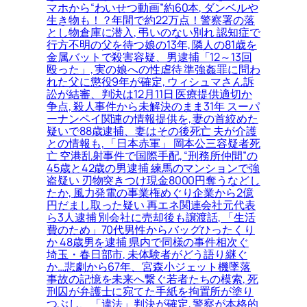
マホから“わいせつ動画”約60本, ダンベルや
生き物も！？年間で約22万点！警察署の落
とし物倉庫に潜入, 弔いのない別れ 認知症で
行方不明の父を待つ娘の13年, 隣人の81歳を
金属バットで殺害容疑、男逮捕「12～13回
殴った」, 実の娘への性虐待 準強姦罪に問わ
れた父に懲役9年が確定, ウィシュマさん訴
訟が結審、判決は12月11日 医療提供適切か
争点, 殺人事件から未解決のまま31年 スーパ
ーナンペイ関連の情報提供を, 妻の首絞めた
疑いで88歳逮捕、妻はその後死亡 夫が介護
との情報も, 「日本赤軍」 岡本公三容疑者死
亡 空港乱射事件で国際手配, “刑務所仲間”の
45歳と42歳の男逮捕 練馬のマンションで強
盗疑い 刃物突きつけ現金8000円奪うなどし
たか, 風力発電の事業権めぐり企業から2億
円だまし取った疑い 再エネ関連会社元代表
ら3人逮捕 別会社に売却後も譲渡話, 「生活
費のため」70代男性からバッグひったくり
か 48歳男を逮捕 県内で同様の事件相次ぐ
埼玉・春日部市, 未体験者がどう語り継ぐ
か…悲劇から67年、宮森小ジェット機墜落
事故の記憶を未来へ繋ぐ若者たちの模索, 死
刑囚が弁護士に宛てた手紙を拘置所が塗り
つぶし、「違法」判決が確定, 警察が本格的