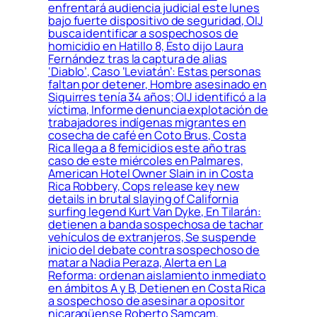
enfrentará audiencia judicial este lunes
bajo fuerte dispositivo de seguridad, OIJ
busca identificar a sospechosos de
homicidio en Hatillo 8, Esto dijo Laura
Fernández tras la captura de alias
‘Diablo’, Caso ‘Leviatán’: Estas personas
faltan por detener, Hombre asesinado en
Siquirres tenía 34 años; OIJ identificó a la
víctima, Informe denuncia explotación de
trabajadores indígenas migrantes en
cosecha de café en Coto Brus, Costa
Rica llega a 8 femicidios este año tras
caso de este miércoles en Palmares,
American Hotel Owner Slain in in Costa
Rica Robbery, Cops release key new
details in brutal slaying of California
surfing legend Kurt Van Dyke, En Tilarán:
detienen a banda sospechosa de tachar
vehículos de extranjeros, Se suspende
inicio del debate contra sospechoso de
matar a Nadia Peraza, Alerta en La
Reforma: ordenan aislamiento inmediato
en ámbitos A y B, Detienen en Costa Rica
a sospechoso de asesinar a opositor
nicaragüense Roberto Samcam,