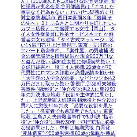
ん」1000回以上も…復縁迫る送信 男逮捕, 女
性議員が実名会見 谷田部議員は「キスした
事実なく行為もない」 わいせつ疑惑めぐり
対立姿勢 横浜市, 西日本豪雨８年「復興 そ
の先へ」２）ふるさとに明かりを灯したい…
カフェ店長として奮闘する女性【岡山】, タ
イ人女性従業員に性的サービスさせたか 経
営者の女ら逮捕 「タイ古式マッサージ」装
い1.4億円売り上げ 警視庁, 東京・立川市の
アパート窃盗事件、「案件屋」の男逮捕 現
金の保管場所を情報提供か 現金930万円な
ど盗んだ疑い, 認知症女性に修理契約疑い １
０億円被害か、埼玉４人逮捕, 22歳女が70
代男性にロマンス詐欺か 恋愛感情を抱かせ
「大学院の入学金が必要」などとウソ 約42
万円だまし取った疑い 警視庁, 那須町夫婦殺
害事件 “指示役”と“仲介役”の男2人に懲役30
年の判決 東京地裁「役割を主体的に果たし
た」, 上野資産家夫婦殺害 指示役と仲介役の
男2人に懲役30年判決 「必要な役割を果た
した」「発案者でも首謀者でもない」東京
地裁, 宝島さん夫婦殺害事件で初判決 “指示
役”と“仲介役”に懲役30年「犯行実現に必要
な役割果たした」求刑は無期懲役, 白骨化
“死体遺棄”で56歳男逮捕 80歳の母親か 親族