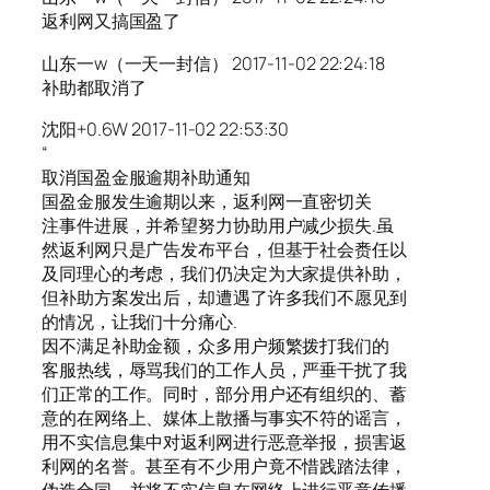
返利网又搞国盈了
山东一w（一天一封信） 2017-11-02 22:24:18
补助都取消了
沈阳+0.6W 2017-11-02 22:53:30
“
取消国盈金服逾期补助通知
国盈金服发生逾期以来，返利网一直密切关
注事件进展，并希望努力协助用户减少损失.虽
然返利网只是广告发布平台，但基于社会赉任以
及同理心的考虑，我们仍决定为大家提供补助，
但补助方案发出后，却遭遇了许多我们不愿见到
的情况，让我们十分痛心.
因不满足补助金额，众多用户频繁拨打我们的
客服热线，辱骂我们的工作人员，严垂干扰了我
们正常的工作。同时，部分用户还有组织的、蓄
意的在网络上、媒体上散播与事实不符的谣言，
用不实信息集中对返利网进行恶意举报，损害返
利网的名誉。甚至有不少用户竟不惜践踏法律，
伪造合同，并将不实信息在网络上进行恶意传播。