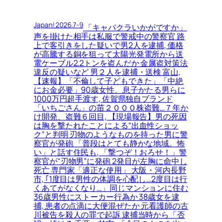
Japan! 2026.7-9
「キャバクラいかがですか」
声を掛けた相手は私服で警戒中の警察官 路
上で客引きをした疑いで男2人を逮捕, 価格
が高騰する銅を狙って太陽光発電所から送
電ケーブル2.2トンを盗んだか 金属盗対策法
違反の疑いなど 男２人を逮捕・送検 富山,
【速報】「不倫して子どもできた」「中絶
にお金必要」90歳女性、息子かたる男らに
1000万円超手渡す, 佐賀県独自ブランド
「いちごさん」の苗２０００株盗難…７年か
け開発、盗難６回目, 【現場報告】男の死因
は胸を撃たれたことによる“出血性ショッ
ク”と判明 刃物のようなものを持った男に警
察官が発砲 「普段はとても静かな地域。怖
い」と話す住民も, 「撃つぞ！おろせ！」警
察官が“刃物男”に発砲 2発目が左胸に命中し
死亡 専門家「適正な使用」 大阪・河内長野
市, ｢1度目は男性の体調を心配し…2度目は行
くあてがなくなり…」同じマンションに住む
36歳男性にストーカー行為か 38歳女を逮
捕, 患者の点滴に大便混ぜたか 元看護師の古
川被告を殺人の罪で起訴 逮捕当時から「否