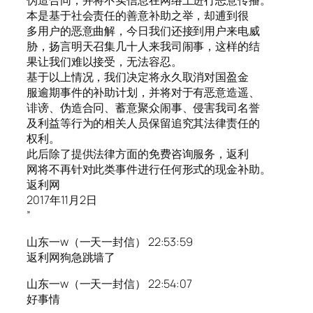
本是基于社会责任的善意补助之举，却逋到很
多用户的恶意曲解，今日我们还接到用户来电威
胁，扬言明天召集几十人来我司闹事，这样的结
果让我们难以接受，无法容忍。
基于以上情况，我们决定将永久取消对国盈金
服逾期事件的补助计划，并将对于有恶意造遥、
诽谤、伪造合冋、蓄意聚众闹事、侵害我司名誉
及利益等行为的相关人员保留追究其法律责任的
权利。
此后除了提供法律方面的免费咨询服务，返利
网将不再针对此类事件进行任何形式的现金补助。
返利网
2017年11月2日
”
山东一w（一天一封信） 22:53:59
返利网狗急跳墙了
山东一w（一天一封信） 22:54:07
好事情