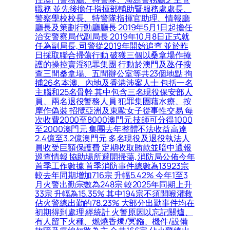
職務 並先後擔任指揮部輔助暨服務處處長、
警察學校校長、特警隊指揮官助理、情報廳
廳長及策劃行動廳廳長 2019年5月1日起擔任
治安警察局代副局長 2019年10月8日正式就
任為副局長, 司警從2019年開始追查 並於昨
日採取聯合掃蕩行動 破獲三個以桑拿場作掩
護的操控賣淫犯罪集團 行動於澳門及氹仔搜
查三間桑拿場、五間辦公室等共23個地點 拘
捕26名本澳、內地及香港涉案人士 包括一名
主腦和25名骨幹 其中包含三名現役保安部人
員、兩名退役警務人員 犯罪集團藉水療、按
摩作偽裝 招攬亞洲及東歐女子從事性交易 每
次收費2000至8000澳門元 技師可分得1000
至2000澳門元 集團去年整體不法收益高達
2.4億至3.2億澳門元 多名現役及退役執法人
員收受巨額保護費 定期收取賄款並暗中通報
巡查情報 協助場所避開掃蕩, 消防局公佈今年
首季工作數據 首季消防事件總數為13923宗
較去年同期增加716宗 升幅5.42% 今年1至3
月火警出勤宗數為248宗 較2025年同期上升
33宗 升幅為15.35% 其中194宗不須開喉灌救
佔火警總出勤的78.23% 大部分出勤事件均在
初期得到處理 經統計 火警原因以忘記關爐、
有人留下火種、燃燒香燭/冥鏹、機件/設備