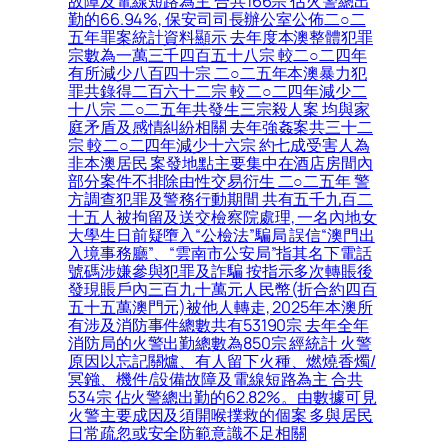
故障及電線短路為主 合共166宗 佔火警總出
勤的66.94%, 保安司司長辦公室公佈二○二
五年罪案統計資料顯示 去年度本澳整體犯罪
宗數為一萬三千四百五十八宗 較二○二四年
有所減少八百四十宗 二○二五年本澳暴力犯
罪共錄得二百六十二宗 較二○二四年減少二
十八宗 二○二五年共發生三宗殺人案 均與家
庭矛盾及感情糾紛相關 去年強姦案共三十二
宗 較二○二四年減少十六宗 約七成受害人為
非本澳居民 案發地點主要集中在酒店房間內
部分案件不排除由性交易衍生 二○二五年 警
方調查犯罪及警務行動期間 共有五千九百二
十五人被拘留及送交檢察院處理, 一名內地女
大學生日前疑墮入“公檢法”騙局 誤信“澳門出
入境事務廳”、“雲南市公安局”指其名下電話
號碼涉嫌參與犯罪及詐騙 按指示多次轉賬後
發現賬戶內三百九十萬元人民幣(折合約四百
五十五萬澳門元)被他人轉走, 2025年本澳所
有涉及消防事件總數共有53190宗 去年全年
消防局的火警出勤總數為850宗 經統計 火警
原因以忘記關爐、有人留下火種、燃燒香燭/
冥鏹、機件/設備故障及電線短路為主 合共
534宗 佔火警總出勤的62.82%。由數據可見
火警主要成因及須開喉撲救的個案 多與居民
日常疏忽或安全防範意識不足相關