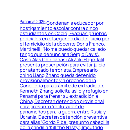
Panama! 2026
Condenan a educador por
hostigamiento escolar contra cinco
estudiantes en Coclé, Evacúan pruebas
periciales en el segundo día del juicio por
el femicidio de la docente Doris Franco,
Martinelli: ‘No me puedo quedar callado
tengo que denunciar a Sergio Davis’,
Caso Alas Chiricanas: Ali Zaki Hage Jalil
presenta prescripción para evitar juicio
por atentado terrorista, Empresario
chino Liang Zhang queda detenido
provisionalmente y a órdenes de la
Cancillería para trámite de extradición,
Kenneth Zhang solicita asilo y refugio en
Panamá para frenar su extradición a
China, Decretan detención provisional
para presunto ‘reclutador’ de
panameños para la guerra entre Rusia y
Ucrania, Decretan detención preventiva
para alias ‘Gordo Pibe’ presunto cabecilla
de la pandilla ‘Kill the Nasty’, Imputado