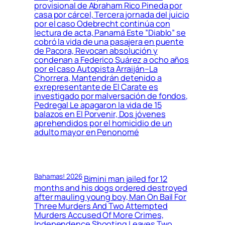
provisional de Abraham Rico Pineda por
casa por cárcel, Tercera jornada del juicio
por el caso Odebrecht continúa con
lectura de acta, Panamá Este ”Diablo” se
cobró la vida de una pasajera en puente
de Pacora, Revocan absolución y
condenan a Federico Suárez a ocho años
por el caso Autopista Arraiján–La
Chorrera, Mantendrán detenido a
exrepresentante de El Carate es
investigado por malversación de fondos,
Pedregal Le apagaron la vida de 15
balazos en El Porvenir, Dos jóvenes
aprehendidos por el homicidio de un
adulto mayor en Penonomé
Bahamas! 2026
Bimini man jailed for 12
months and his dogs ordered destroyed
after mauling young boy, Man On Bail For
Three Murders And Two Attempted
Murders Accused Of More Crimes,
Independence Shooting Leaves Two