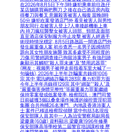
在2026年8月5日下午3時 嫌犯乘車前往氹仔
某店舖購買兩把𠝹刀 之後在自己酒店房內取
得餐刀與餐叉 意圖殺害被害人報復 當晚8時
50分 嫌犯在案發酒店門外 看見被害人與男性
朋友同行 在被害人登上7人車後趁機衝上車
內 持刀瘋狂襲擊女被害人頭部、頸部及面部
直至酒店保安制服方停止攻擊 被害人經過手
術現時情況穩定, 8月5日路氹區一間酒店門外
發生嚴重傷人案 初步查悉一名男子因感情問
題向其女性朋友施襲 致其多處受不同程度的
刀傷 司警經調查後已拘留涉案男子 有強烈跡
象顯示其觸犯“殺人罪未遂”及“禁用武器罪”
(网友：视频男子被押走前指着车里大喊了一
句骗钱), 2026年上半年 詐騙案共錄得1006
宗 其中 電訊網絡詐騙共283宗 暴力犯罪方面
今年上半年共錄得129宗 其中“綁架”“殺人”及
“嚴重傷害身體完整性”等嚴重暴力罪案繼續
保持零案發或低案發率, 檢察院訊：澳門司警
日前破獲3個以桑拿場作掩護的操控賣淫犯罪
集團 合共拘捕26名澳門、內地及香港涉案人
士 案件已移送檢察院偵辦 當中包括3名現役
保安部隊人員 其中一人為治安警察局副局長
梁慶康(60歲) 資料顯示 梁慶康1996年修畢
保安部隊高等學校第二屆警官培訓課程後 歷
任澳門警務廳、特警隊、海島警務廳之主管