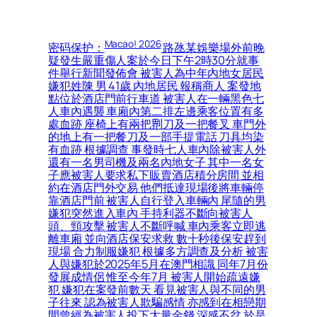
Macao! 2026
密码保护：
路氹某娛樂場外前晚
疑發生嚴重傷人案於今日下午2時30分就事
件舉行新聞發佈會 被害人為中年內地女居民
嫌犯姓陳 男 41歲 內地居民 報稱商人 案發地
點位於酒店門前行車道 被害人在一輛黑色七
人車內遇襲 車廂內第二排左邊乘客位置有多
處血跡 座椅上有兩把𠝹刀及一把餐叉 車門外
的地上有一把餐刀及一部手提電話 刀具均染
有血跡 根據調查 事發時七人車內除被害人外
還有一名男司機及兩名內地女子 其中一名女
子應被害人要求私下販賣酒店積分房間 並相
約在酒店門外交易 他們抵達現場後將車輛停
靠酒店門前 被害人自行登入車輛內 尾隨的男
嫌犯突然進入車內 手持利器不斷向被害人
頭、頸攻擊 被害人不斷呼喊 車內乘客立即逃
離車廂 並向酒店保安求救 數十秒後保安趕到
現場 合力制服嫌犯 根據多方調查及分析 被害
人與嫌犯於2025年5月在澳門相識 同年7月份
發展成情侶 惟至今年7月 被害人開始疏遠嫌
犯 嫌犯在案發前數天 看見被害人與不同的男
子往來 認為被害人欺騙感情 亦感到在相戀期
間曾經為被害人投下大量金錢 深感不忿 於是