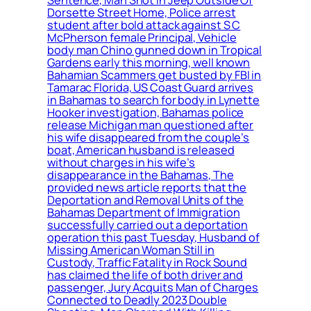
Sentence, Man Shot In Jeep Outside Of
Dorsette Street Home, Police arrest
student after bold attack against S C
McPherson female Principal, Vehicle
body man Chino gunned down in Tropical
Gardens early this morning, well known
Bahamian Scammers get busted by FBI in
Tamarac Florida, US Coast Guard arrives
in Bahamas to search for body in Lynette
Hooker investigation, Bahamas police
release Michigan man questioned after
his wife disappeared from the couple’s
boat, American husband is released
without charges in his wife’s
disappearance in the Bahamas, The
provided news article reports that the
Deportation and Removal Units of the
Bahamas Department of Immigration
successfully carried out a deportation
operation this past Tuesday, Husband of
Missing American Woman Still in
Custody, Traffic Fatality in Rock Sound
has claimed the life of both driver and
passenger, Jury Acquits Man of Charges
Connected to Deadly 2023 Double