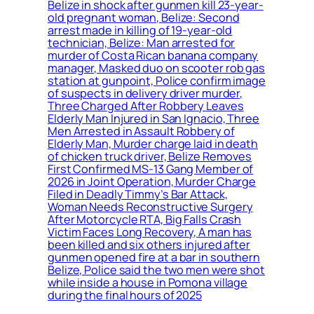
Belize in shock after gunmen kill 23-year-
old pregnant woman, Belize: Second
arrest made in killing of 19-year-old
technician, Belize: Man arrested for
murder of Costa Rican banana company
manager, Masked duo on scooter rob gas
station at gunpoint, Police confirm image
of suspects in delivery driver murder,
Three Charged After Robbery Leaves
Elderly Man Injured in San Ignacio, Three
Men Arrested in Assault Robbery of
Elderly Man, Murder charge laid in death
of chicken truck driver, Belize Removes
First Confirmed MS-13 Gang Member of
2026 in Joint Operation, Murder Charge
Filed in Deadly Timmy’s Bar Attack,
Woman Needs Reconstructive Surgery
After Motorcycle RTA, Big Falls Crash
Victim Faces Long Recovery, A man has
been killed and six others injured after
gunmen opened fire at a bar in southern
Belize, Police said the two men were shot
while inside a house in Pomona village
during the final hours of 2025