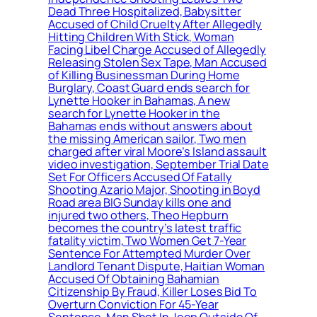
Dead Three Hospitalized, Babysitter
Accused of Child Cruelty After Allegedly
Hitting Children With Stick, Woman
Facing Libel Charge Accused of Allegedly
Releasing Stolen Sex Tape, Man Accused
of Killing Businessman During Home
Burglary, Coast Guard ends search for
Lynette Hooker in Bahamas, A new
search for Lynette Hooker in the
Bahamas ends without answers about
the missing American sailor, Two men
charged after viral Moore’s Island assault
video investigation, September Trial Date
Set For Officers Accused Of Fatally
Shooting Azario Major, Shooting in Boyd
Road area BIG Sunday kills one and
injured two others, Theo Hepburn
becomes the country’s latest traffic
fatality victim, Two Women Get 7-Year
Sentence For Attempted Murder Over
Landlord Tenant Dispute, Haitian Woman
Accused Of Obtaining Bahamian
Citizenship By Fraud, Killer Loses Bid To
Overturn Conviction For 45-Year