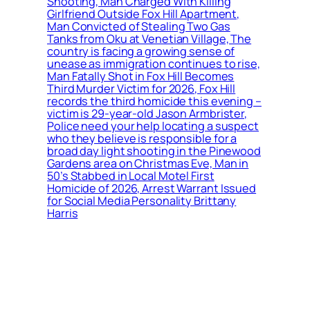
Shooting, Man Charged With Killing
Girlfriend Outside Fox Hill Apartment,
Man Convicted of Stealing Two Gas
Tanks from Oku at Venetian Village, The
country is facing a growing sense of
unease as immigration continues to rise,
Man Fatally Shot in Fox Hill Becomes
Third Murder Victim for 2026, Fox Hill
records the third homicide this evening –
victim is 29-year-old Jason Armbrister,
Police need your help locating a suspect
who they believe is responsible for a
broad day light shooting in the Pinewood
Gardens area on Christmas Eve, Man in
50’s Stabbed in Local Motel First
Homicide of 2026, Arrest Warrant Issued
for Social Media Personality Brittany
Harris