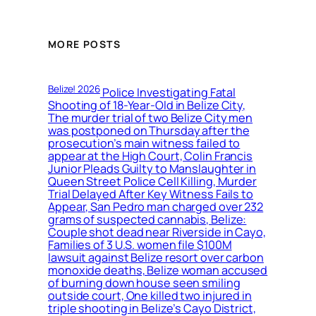
MORE POSTS
Belize! 2026
Police Investigating Fatal
Shooting of 18-Year-Old in Belize City,
The murder trial of two Belize City men
was postponed on Thursday after the
prosecution’s main witness failed to
appear at the High Court, Colin Francis
Junior Pleads Guilty to Manslaughter in
Queen Street Police Cell Killing, Murder
Trial Delayed After Key Witness Fails to
Appear, San Pedro man charged over 232
grams of suspected cannabis, Belize:
Couple shot dead near Riverside in Cayo,
Families of 3 U.S. women file $100M
lawsuit against Belize resort over carbon
monoxide deaths, Belize woman accused
of burning down house seen smiling
outside court, One killed two injured in
triple shooting in Belize’s Cayo District,