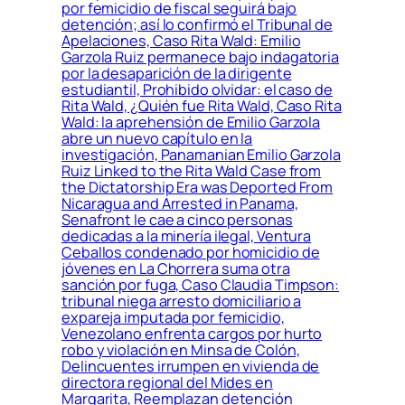
por femicidio de fiscal seguirá bajo
detención; así lo confirmó el Tribunal de
Apelaciones, Caso Rita Wald: Emilio
Garzola Ruiz permanece bajo indagatoria
por la desaparición de la dirigente
estudiantil, Prohibido olvidar: el caso de
Rita Wald, ¿Quién fue Rita Wald, Caso Rita
Wald: la aprehensión de Emilio Garzola
abre un nuevo capítulo en la
investigación, Panamanian Emilio Garzola
Ruiz Linked to the Rita Wald Case from
the Dictatorship Era was Deported From
Nicaragua and Arrested in Panama,
Senafront le cae a cinco personas
dedicadas a la minería ilegal, Ventura
Ceballos condenado por homicidio de
jóvenes en La Chorrera suma otra
sanción por fuga, Caso Claudia Timpson:
tribunal niega arresto domiciliario a
expareja imputada por femicidio,
Venezolano enfrenta cargos por hurto
robo y violación en Minsa de Colón,
Delincuentes irrumpen en vivienda de
directora regional del Mides en
Margarita, Reemplazan detención