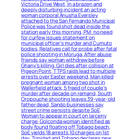
Victoria Drive West, In a brazen and
deeply disturbing incident an acting
woman corporal Anusha Eversley
attached to the San Fernando Municipal
Police was found shot dead inside the
station early this morning, PM: no need
for curfew issues statement on
municipal officer’s murder and Cumuto
bodies, Relatives call for probe after fatal
police shooting in Moruga, After abuse
friends say woman withdrew before
Ghany’s killing, Girl dies after collision at
Pigeon Point, TTPS raids lead to multiple
arrests over Easter weekend, Man killed
pregnant woman among two shot in
Wallerfield attack, 5 freed of couple’s
murder after decade on remand, South
Oropouche shooting leaves 39-year-old
father dead, Sando businesses say
street crime persists despite SoE,
Woman to appear in court on larceny
charge, Golconda woman identified as
body found floating off Tobago beach,
SoE yields 18 arrests 10 charges on 1st
day, Trinidad and Tobago declares new