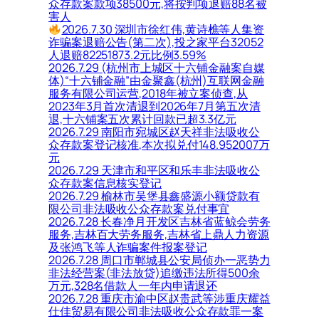
众存款案款项38500元,将按判项退赔88名被
害人
2026.7.30 深圳市徐红伟,黄诗樵等人集资
诈骗案退赔公告(第二次),投之家平台32052
人退赔82251873.2元比例3.59%
2026.7.29 (杭州市上城区十六铺金融案自媒
体)“十六铺金融”由金聚鑫(杭州)互联网金融
服务有限公司运营,2018年被立案侦查,从
2023年3月首次清退到2026年7月第五次清
退,十六铺案五次累计回款已超3.3亿元
2026.7.29 南阳市宛城区赵天祥非法吸收公
众存款案登记核准,本次拟兑付148.952007万
元
2026.7.29 天津市和平区和乐丰非法吸收公
众存款案信息核实登记
2026.7.29 榆林市吴堡县鑫盛源小额贷款有
限公司非法吸收公众存款案兑付事宜
2026.7.28 长春净月开发区吉林省蓝鲸会劳务
服务,吉林百大劳务服务,吉林省上鼎人力资源
及张鸿飞等人诈骗案件报案登记
2026.7.28 周口市郸城县公安局侦办一恶势力
非法经营案(非法放贷)追缴违法所得500余
万元,328名借款人一年内申请退还
2026.7.28 重庆市渝中区赵贵武等涉重庆耀益
仕佳贸易有限公司非法吸收公众存款罪一案