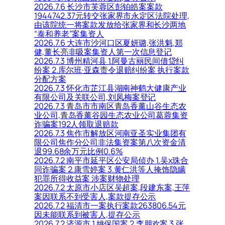
2026.7.6 长沙市芙蓉区彭铂皓案案款
1944742.37元转交张家界市永定区法院处理,
由该院统一将案款发放给张家界和长沙两地
“泰和养老”案集资人
2026.7.6 大连市沙河口区夏妍璐,张洪魁,郑
健,董长亮非吸案集资人第一次信息登记
2026.7.3 博州精河县 1.阿曼古丽民间借贷纠
纷案 2.库尔班·亚森责令退赔纠纷案 执行案款
分配方案
2026.7.3 怀化市芷江县湖南神鹤大健康产业
有限公司及关联公司,刘凤梅案登记
2026.7.3 青岛市市南区青岛香薰山谷生态农
业公司,青岛香薰谷园生态农业公司葛蓉集资
诈骗案192人领取退赔款
2026.7.3 焦作市解放区河南亚圣实业集团有
限公司焦作分公司非法集资案第八次资金清
退99.68余万元比例0.6%
2026.7.2 南平市延平区公安局侦办 1.吴x珠合
同诈骗案 2.康雪婷案 3.黄仁洪等人掩饰隐瞒
犯罪所得收益案 涉案财物处理
2026.7.2 太原市小店区吴超案,段建东案,王萍
案因联系不到受害人,案款提存公示
2026.7.2 福清市一案执行案款263806.54元
因未能联系到被害人,提存公示
2026.7.2 济源市 1.姚保国案 2.李朋欢案 3.张