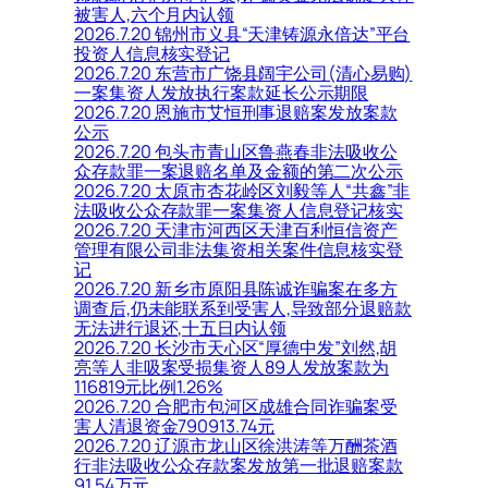
被害人,六个月内认领
2026.7.20 锦州市义县“天津铸源永倍达”平台
投资人信息核实登记
2026.7.20 东营市广饶县阔宇公司(清心易购)
一案集资人发放执行案款延长公示期限
2026.7.20 恩施市艾恒刑事退赔案发放案款
公示
2026.7.20 包头市青山区鲁燕春非法吸收公
众存款罪一案退赔名单及金额的第二次公示
2026.7.20 太原市杏花岭区刘毅等人“共鑫”非
法吸收公众存款罪一案集资人信息登记核实
2026.7.20 天津市河西区天津百利恒信资产
管理有限公司非法集资相关案件信息核实登
记
2026.7.20 新乡市原阳县陈诚诈骗案在多方
调查后,仍未能联系到受害人,导致部分退赔款
无法进行退还,十五日内认领
2026.7.20 长沙市天心区“厚德中发”刘然,胡
亮等人非吸案受损集资人89人发放案款为
116819元比例1.26%
2026.7.20 合肥市包河区成雄合同诈骗案受
害人清退资金790913.74元
2026.7.20 辽源市龙山区徐洪涛等万酬茶酒
行非法吸收公众存款案发放第一批退赔案款
91.54万元