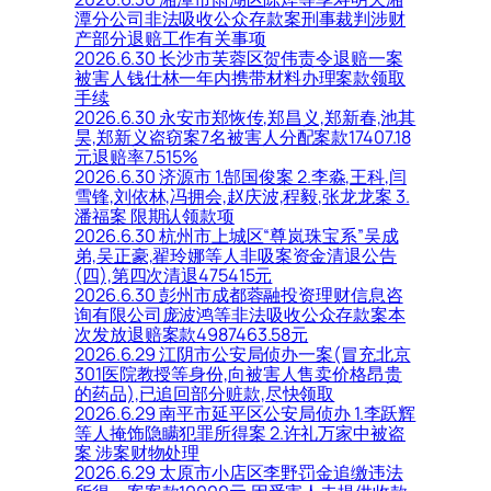
潭分公司非法吸收公众存款案刑事裁判涉财
产部分退赔工作有关事项
2026.6.30 长沙市芙蓉区贺伟责令退赔一案
被害人钱仕林一年内携带材料办理案款领取
手续
2026.6.30 永安市郑恢传,郑昌义,郑新春,池其
昊,郑新义盗窃案7名被害人分配案款17407.18
元退赔率7.515%
2026.6.30 济源市 1.郜国俊案 2.李淼,王科,闫
雪锋,刘依林,冯拥会,赵庆波,程毅,张龙龙案 3.
潘福案 限期认领款项
2026.6.30 杭州市上城区“尊岚珠宝系”吴成
弟,吴正豪,翟玲娜等人非吸案资金清退公告
(四),第四次清退475415元
2026.6.30 彭州市成都蓉融投资理财信息咨
询有限公司庞波鸿等非法吸收公众存款案本
次发放退赔案款4987463.58元
2026.6.29 江阴市公安局侦办一案(冒充北京
301医院教授等身份,向被害人售卖价格昂贵
的药品),已追回部分赃款,尽快领取
2026.6.29 南平市延平区公安局侦办 1.李跃辉
等人掩饰隐瞒犯罪所得案 2.许礼万家中被盗
案 涉案财物处理
2026.6.29 太原市小店区李野罚金追缴违法