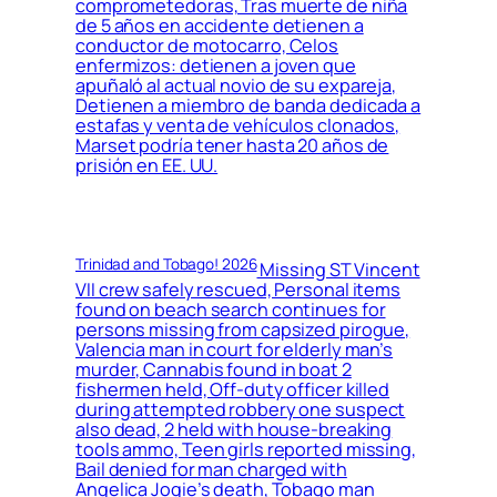
comprometedoras, Tras muerte de niña
de 5 años en accidente detienen a
conductor de motocarro, Celos
enfermizos: detienen a joven que
apuñaló al actual novio de su expareja,
Detienen a miembro de banda dedicada a
estafas y venta de vehículos clonados,
Marset podría tener hasta 20 años de
prisión en EE. UU.
Trinidad and Tobago! 2026
Missing ST Vincent
VII crew safely rescued, Personal items
found on beach search continues for
persons missing from capsized pirogue,
Valencia man in court for elderly man’s
murder, Cannabis found in boat 2
fishermen held, Off-duty officer killed
during attempted robbery one suspect
also dead, 2 held with house-breaking
tools ammo, Teen girls reported missing,
Bail denied for man charged with
Angelica Jogie’s death, Tobago man