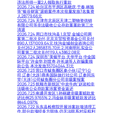
违法所得一案2人领取执行案款
2026.7.24 哈尔滨市平房区高晓庆,于春,林旭
等“银谷财富”退赔案件本次批量发放7名集资
人28779.66元
2026.7.24 天津市北辰区天津二塑物资供销
有限公司等非法吸收公众存款案案款第三次
清退
2026.7.24 周口市扶沟县 1.京贸,金城公司两
案第二批次兑付,北京京贸投资基金公司兑付
890人1371009.64元,扶沟金城创业咨询公司
兑付262人2858315.70元 2.河南明礼实业公
司案第二批次兑付119人43862.08元
2026.7.24 深圳市“美银平台,天华平台,中金国
际平台”许金华,刘世奇,许长途等人诈骗案领
款公告,本次发放35704044.31元
2026.7.23 营口市鲅鱼圈区参小伙(辽宁)公
司,辽参(大连)商务国际旅行社公司,辽参同乐
堂(大连)公司鲅鱼圈分公司非吸案报案
2026.7.23 抚顺市新抚区“中农牛肉”赵岩松非
法吸收公众存款案涉案资金返还
2026.7.23 南通开发区 1.孙丽建非吸案赃款发
还比例25.9765% 2.冯金妹非吸案赃款发还比
例46.097%
2026.7.22 乐东县检察院开展涉案款项清理工
作,部分款项经多方联络,仍无法联系对应权利