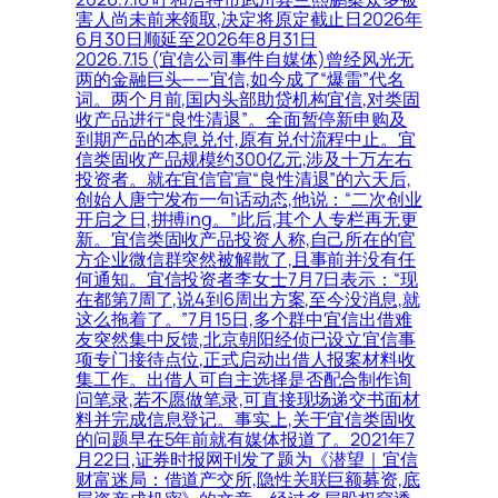
害人尚未前来领取,决定将原定截止日2026年
6月30日顺延至2026年8月31日
2026.7.15 (宜信公司事件自媒体)曾经风光无
两的金融巨头——宜信,如今成了“爆雷”代名
词。两个月前,国内头部助贷机构宜信,对类固
收产品进行“良性清退”。全面暂停新申购及
到期产品的本息兑付,原有兑付流程中止。宜
信类固收产品规模约300亿元,涉及十万左右
投资者。就在宜信官宣“良性清退”的六天后,
创始人唐宁发布一句话动态,他说：“二次创业
开启之日,拼搏ing。”此后,其个人专栏再无更
新。宜信类固收产品投资人称,自己所在的官
方企业微信群突然被解散了,且事前并没有任
何通知。宜信投资者李女士7月7日表示：“现
在都第7周了,说4到6周出方案,至今没消息,就
这么拖着了。”7月15日,多个群中宜信出借难
友突然集中反馈,北京朝阳经侦已设立宜信事
项专门接待点位,正式启动出借人报案材料收
集工作。出借人可自主选择是否配合制作询
问笔录,若不愿做笔录,可直接现场递交书面材
料并完成信息登记。事实上,关于宜信类固收
的问题早在5年前就有媒体报道了。2021年7
月22日,证券时报网刊发了题为《潜望｜宜信
财富迷局：借道产交所,隐性关联巨额募资,底