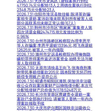
2026.7.31 大庆市龙凤区 1.唐锐案执行到位
47750.74元分配给13人 2.周德生案执行到位
2348.75元分配给23人
2026.7.31 信阳市淮滨县敖佳银,陈泽英诈骗
案损失退赔,案涉款项未联系到所有被害人或
部分虽联系但未能正常认领(67人)
2026.7.31 荆州市沙市区“熊家冢”案集资人第
四次清退金额2474715.18元发放比例为
0.96%
2026.7.30 台州市路桥区检察院办理李恩平
等人诈骗案,李恩平退赃13394元,邓飞燕退赃
12625元,被害人一年内领取
2026.7.30 滁州市定远县检察院办理掩饰隐
瞒犯罪所得案件返还涉案资金,始终无法与被
害人取得联系
2026.7.30 太原市清徐县王向飞,张海燕刑事
附带民事赔偿案款205元,因本院暂无惩罚性
赔偿专用账户,提存公示
2026.7.30 昭通市昭阳区漆凯,闵加洪非法吸
收公众存款案涉案财产以物抵债分配,本次可
分配抵债财产总价值为1178.5248万元
2026.7.30 长沙市芙蓉区曹建责令退赔一案
案款已全部执行到位,请被害人姜艳一年内办
理案款领取手续
2026.7.30 大庆市萨尔图区国轶非法吸收公