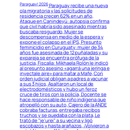
Paraguay! 2026
Paraguay recibe una nueva
ola migratoria y las solicitudes de
residencia crecen 62% en un año,
Ataque en Canindeyú: autopsia confirma
que civil habría sido asesinado mientras
buscaba resguardo, Mujer se
descompensa en medio de la espera y
expone el colapso en el IPS, Presunto
feminicidio en Curuguaty: mujer de 34
años fue asesinada de 12 puñaladas y su
expareja se encuentra prófuga de la
justicia, Fiscalía: Mikhaela Rolón le indicó
al presunto asesino «agarrá una jeringa e
inyectale aire» para matar a Mafe, Con
orden judicial obligan a padres a vacunar
a sus 3 hijos, Asaltaron un local de
electrodomésticos y hubo un feroz
cruce de tiros con la policía, Docente se
hace responsable de niño indígena que
atropelló con su auto, Cajero de la ANDE
cobraba facturas, entregaba recibos
truchos y se quedaba con la plata, Le
trató de “je’urei” a su vecina y ligó
escobazos y hasta arañazos, ¡Volvieron a