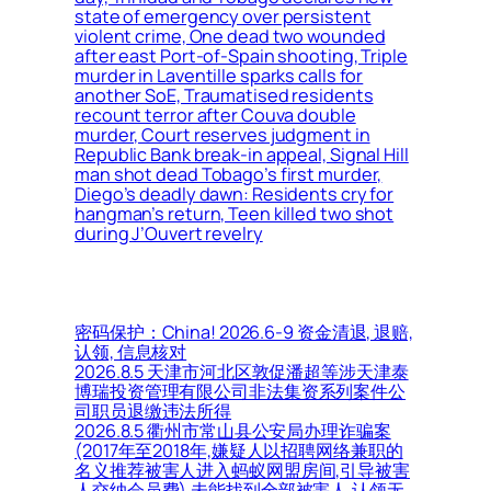
state of emergency over persistent
violent crime, One dead two wounded
after east Port-of-Spain shooting, Triple
murder in Laventille sparks calls for
another SoE, Traumatised residents
recount terror after Couva double
murder, Court reserves judgment in
Republic Bank break-in appeal, Signal Hill
man shot dead Tobago’s first murder,
Diego’s deadly dawn: Residents cry for
hangman’s return, Teen killed two shot
during J’Ouvert revelry
密码保护：China! 2026.6-9 资金清退, 退赔,
认领, 信息核对
2026.8.5 天津市河北区敦促潘超等涉天津泰
博瑞投资管理有限公司非法集资系列案件公
司职员退缴违法所得
2026.8.5 衢州市常山县公安局办理诈骗案
(2017年至2018年,嫌疑人以招聘网络兼职的
名义推荐被害人进入蚂蚁网盟房间,引导被害
人交纳会员费),未能找到全部被害人,认领无