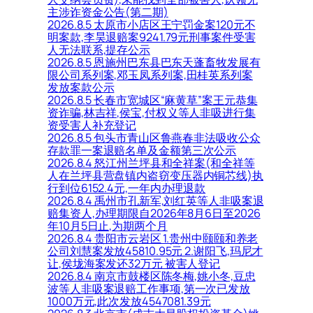
主涉诈资金公告(第二期)
2026.8.5 太原市小店区王宁罚金案120元不
明案款,李昊退赔案9241.79元刑事案件受害
人无法联系,提存公示
2026.8.5 恩施州巴东县巴东天蓬畜牧发展有
限公司系列案,邓玉凤系列案,田桂英系列案
发放案款公示
2026.8.5 长春市宽城区“麻黄草”案王元恭集
资诈骗,林吉祥,侯宝,付权义等人非吸进行集
资受害人补充登记
2026.8.5 包头市青山区鲁燕春非法吸收公众
存款罪一案退赔名单及金额第三次公示
2026.8.4 怒江州兰坪县和全祥案(和全祥等
人在兰坪县营盘镇内盗窃变压器内铜芯线)执
行到位6152.4元,一年内办理退款
2026.8.4 禹州市孔新军,刘红英等人非吸案退
赔集资人,办理期限自2026年8月6日至2026
年10月5日止,为期两个月
2026.8.4 贵阳市云岩区 1.贵州中颐颐和养老
公司刘慧案发放45810.95元 2.谢阳飞,玛尼才
让,侯垅海案发还32万元 被害人登记
2026.8.4 南京市鼓楼区陈冬梅,姚小冬,豆忠
波等人非吸案退赔工作事项,第一次已发放
1000万元,此次发放4547081.39元