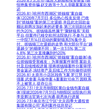
2026.8.3 北京市(成吉大易股权投资基金)姚
恒艳集资诈骗,赵文政等十九人非吸案案款发
还
2026.8.1 (杭州市西湖区“抓钱猫”案自媒
体)2026年7月31日,多位热心投友反馈,已收
到“抓钱猫”案的第三次退赔,并且此次回款金
额比前两次加起来的还要多,第三次回款比例
约为20%。抓钱猫虽然属于“聚财猫系”关联
平台,但案件已移交杭州法院执行,不参与上海
一中院7月14日启动的聚财猫系3%集中兑
付。抓钱猫三次退赔的走势,和大部分平台“越
退越少”的规律不同：第一次3.5%,第二次
4.8%,第三次直接飙到约20%
2026.8.1 (杭州市西湖区“抓钱猫”案自媒体)各
位抓钱猫受害难友：为掌握案件审理,案款兑
付及后续维权进展,现将抓钱猫案件分案审理,
资金返还,冻结资产及后续工作方向做些说明
2026.8.1 太原市小店区段燕飞案 罗江慧,刘王
强案 武奎案 马振华案 4案案款10余万 因联系
不上被害人,提存公示
2026.7.31 (北京市朝阳区黄白金钱包案自媒
体)现就2026年7月31日与朝阳区法院执行局
李亚辉法官第七次沟通,获悉执行进展
2026.7.31 南京市江宁区“北京四季大通投资
集团有限公司”系列案件信息登记