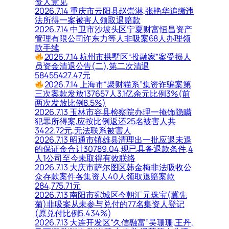
资人意见
2026.7.14 重庆市云阳县赵崇淋,张艳华追缴违
法所得一案被害人领取退赔款
2026.7.14 中卫市沙坡头区宁夏财富恒昌资产
管理有限公司许东力等人非吸案68人办理领
款手续
2026.7.14 杭州市拱墅区“投融家”案受损人
员资金清退公告(二),第二次清退
58455427.47元
2026.7.14 上海市“聚财猫系”集资诈骗案第
三次案款发放137657人3.1亿余元比例3%(前
两次发放比例8.5%)
2026.7.13 玉林市容县检察院办理一掩饰隐瞒
犯罪所得案,应按比例返还25名被害人共
3422.72元,无法联系被害人
2026.7.13 昭通市镇雄县清理出一批应退未退
的保证金合计30789.04,现已具备退款条件,4
人1公司至今未取得有效联络
2026.7.13 大庆市萨尔图区韩金梅非法吸收公
众存款案件各集资人40人领取退赔案款
284,775.71元
2026.7.13 南阳市宛城区今朝汇元珠宝(冀先
菊)非吸案从未参与兑付的77名集资人登记
(原兑付比例5.434%)
2026.7.13 大连开发区“久信融富”吴珊珊,王丹,