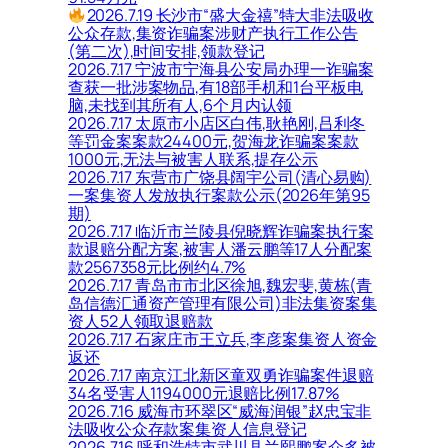
2026.7.19 长沙市“盛大金禧”特大非法吸收
公众存款,集资诈骗案涉财产执行工作公告
(第二次),时间安排,领款登记
2026.7.17 宁波市宁海县公安局办理一诈骗案
查获一批涉案物品,有18部手机和1台平板电
脑,未找到其所有人,6个月内认领
2026.7.17 太原市小店区白伟,耿艳刚,吕利冬
等罚金案案款24400元,贺海龙诈骗案案款
1000元,无法与被害人联系,提存公示
2026.7.17 东营市广饶县阔宇公司(清心易购)
一案集资人发放执行案款公示(2026年第95
期)
2026.7.17 临沂市兰陵县倪晓辉诈骗案执行案
款退赔分配方案,被害人潘云鹏等17人分配案
款2567358元比例约4.7%
2026.7.17 青岛市市北区徐旭,魏宏斐,黄栋(青
岛信德汇通资产管理有限公司)非法集资案集
资人52人领取退赔款
2026.7.17 石家庄市王立兵,李彦案集资人资金
返还
2026.7.17 南京江北新区童双勇诈骗案件退赔
34名受害人1194000元退赔比例17.87%
2026.7.16 威海市环翠区“威海润银”赵忠宝非
法吸收公众存款案集资人信息登记
2026.7.16 呼和浩特市武川县兰熙鹏案众多被