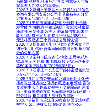
马丽娜,张晓春,张淑琴,宁春美,潘慧等人非吸
案集资人(192人)信息登记
2026.7.12 泉州市安溪县水木私行(厦门)信息
咨询有限公司安溪分公司非吸案被害人分配
涉案资金4,269,132元比例0.026
2026.7.11 宁德市霞浦县郭辉,张晓晨,叶子涵,
郑雪健,陈海鹏,肖鸿铭,施晓阳,侯文斌,林生强,
潘建强,黄梦莹,郑超等人诈骗,帮信案,因未能
联系到所有被害人,现有执行到位40881.3元
无法相应返还,三个月内提交资料认领
2026.7.10 博州精河县 1.吐那洪·艾力买卖合同
纠纷案 2.吐尔逊·吾希民间借贷纠纷案 执行案
款的分配方案
2026.7.10 常熟市陈俊杰,苏博文,王思宇,范均
鸣,夏星宇,杜忠瑜,朱明志,徐硕,尹家乐诈骗案
等50案执行款认领(2026年第3期）
2026.7.10 石家庄市长安区于婷婷案退赔集资
人972411.45元比例24.46%
2026.7.9 江阴市公安局侦办湖北热朝文化传
播有限公司虚构公司拥有藏品鉴定,评估,竞价
资质的事实,可以帮助被害人交易藏品但需缴
纳上架宣传费的方式,从而非法获利,现已追回
部分赃款,相关被害人尽快联系领取
2026.7.9 福州市连江县39案案款因无法联系
被害人,暂无法核实款项等原因,提存公示