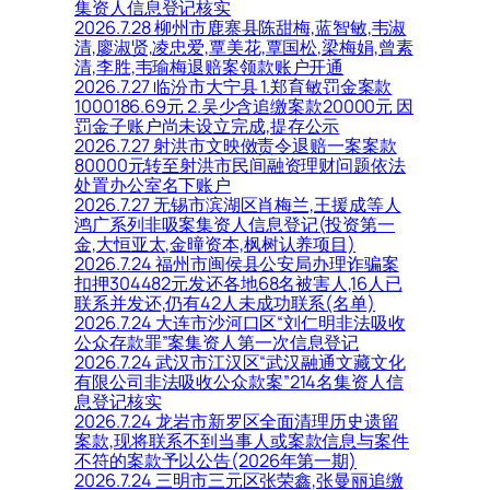
集资人信息登记核实
2026.7.28 柳州市鹿寨县陈甜梅,蓝智敏,韦淑
清,廖淑贤,凌忠爱,覃美花,覃国松,梁梅娟,曾素
清,李胜,韦瑜梅退赔案领款账户开通
2026.7.27 临汾市大宁县 1.郑育敏罚金案款
1000186.69元 2.吴少含追缴案款20000元 因
罚金子账户尚未设立完成,提存公示
2026.7.27 射洪市文映傚责令退赔一案案款
80000元转至射洪市民间融资理财问题依法
处置办公室名下账户
2026.7.27 无锡市滨湖区肖梅兰,王援成等人
鸿广系列非吸案集资人信息登记(投资第一
金,大恒亚太,金曈资本,枫树认养项目)
2026.7.24 福州市闽侯县公安局办理诈骗案
扣押304482元发还各地68名被害人,16人已
联系并发还,仍有42人未成功联系(名单)
2026.7.24 大连市沙河口区“刘仁明非法吸收
公众存款罪”案集资人第一次信息登记
2026.7.24 武汉市江汉区“武汉融通文藏文化
有限公司非法吸收公众款案”214名集资人信
息登记核实
2026.7.24 龙岩市新罗区全面清理历史遗留
案款,现将联系不到当事人或案款信息与案件
不符的案款予以公告(2026年第一期)
2026.7.24 三明市三元区张荣鑫,张曼丽追缴