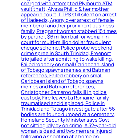
charged with attempted Plymouth ATM
vault theft, Alyssa Phillip & her mother
appear in court, TTPS still silent on arrest
of Hadeeds, Agony over arrest of female
member of another prominent business
family, Pregnant woman stabbed 15 times
by partner, $6 million bail for woman in
court for multi-million dollar fraudulent
cheque scheme, Police probe weekend
crime spree in South Trinidad, Freeport
trio jailed after admitting to wake killing,
Failed robbery on small Caribbean island
of Tobago spawns memes and Batman
references, Failed robbery on small
Caribbean island of Tobago spawns
memes and Batman references,
Christopher Samaroo falls ill in police
custody, Fire leaves La Romaine family
traumatised and displaced, Police in
Trinidad and Tobago investigate after 56
bodies are found dumped at a cemetery,
Homeland Security Minister says Govt
not sitting idly by on crime, A 32-year-old
woman is dead and two men are injured
following a shooting at a home on