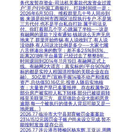
务代发暂存资金-司法机关案款代发资金过渡
户”,开户行中国工商银行。打款时间统一是：
2026年6月30日。维权群里几十号人同步到
账,来源是杭州市西湖区法院执行专户,不是第
三方代付,也不是平台私自打款,属于司法兑
付。你盯着那几个字,心跳漏了半拍——这是
有融网的退款？没有通知,钱就这么无声无息
地来了,群里开始炸锅,有人说收到了,有人说
没动静,有人问这次比例是多少——大家七嘴
八舌拼凑出来的数字：差不多2.5%到3%。
距离2018年平台暴雷,已经过去了整整8年。
时间退回到2014年,11月19日,有融网正式上
线。有融网2大谎言：真实标的(平台90%的
标的都是实控人程国洪控制的关联企业在自
融)、30亿资产(宣称手握14项不动产和债权
资产,总估值30.16亿元,投资人随后实地核
查：大量资产早已多重抵押、存在权属争议,
部分房产被实控人私下转移,部分已被提前转
移至关联第三方。底层借款企业大面积恶意
逾期,每一个被执行的债务人背后可能又是一
地死账。)
2026.7.7 临汾市大宁县郑育敏罚金案案款
231415.12元因罚金子账户尚未设立完成,暂不
能按时发放,提存公示
2026.7.7 连云港市赣榆区杨东辉,王亚运,周腾