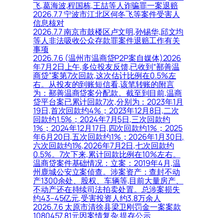
飞,葛海波,程国栋,王喆等人诈骗罪一案退赔
2026.7.7 宁波市江北区何冬飞等案件受害人
信息核对
2026.7.7 南京市鼓楼区卢文明,孙锡华,邱文均
等人非法吸收公众存款罪案件退赔工作有关
事项
2026.7.6 (温州市温商贷P2P案自媒体)2026
年7月2日上午,多位投友反馈,已收到“鄯善温
商贷”案第7次回款,这次估计比例在0.5%左
右。从投友的到账短信看,该笔转账的附言
为：鄯善温商贷案分配款。截至到目前,温商
贷平台案已累计回款7次,分别为：2023年1月
19日,首次回款约4%；2023年12月8日,二次
回款约1.5%；2024年7月5日,三次回款约
1%；2024年12月17日,四次回款约1%；2025
年6月20日,五次回款约1%；2026年1月30日,
六次回款约1%,2026年7月2日,七次回款约
0.5%。7次下来,累计回款比例在10%左右。
温商贷案件基础情况：立案：2019年4月,温
州鹿城公安立案侦查。涉案资产：查封不动
产1300余处、股权、车辆等,目前大量房产、
不动产还在持续司法拍卖处置。总涉案损失
约43–45亿元,受害投资人约3.8万余人
2026.7.6 太原市清徐县梁卫刚罚金一案案款
1080457.81元因案情复杂,提存公示