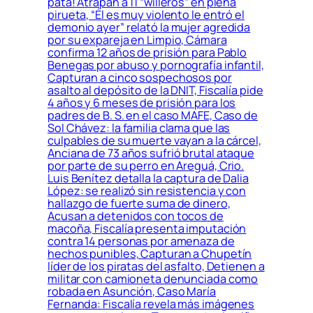
pata! Atrapan a 11 “willeros” en plena
pirueta, “Él es muy violento le entró el
demonio ayer” relató la mujer agredida
por su expareja en Limpio, Cámara
confirma 12 años de prisión para Pablo
Benegas por abuso y pornografía infantil,
Capturan a cinco sospechosos por
asalto al depósito de la DNIT, Fiscalía pide
4 años y 6 meses de prisión para los
padres de B. S. en el caso MAFE, Caso de
Sol Chávez: la familia clama que las
culpables de su muerte vayan a la cárcel,
Anciana de 73 años sufrió brutal ataque
por parte de su perro en Areguá, Crio.
Luis Benítez detalla la captura de Dalia
López: se realizó sin resistencia y con
hallazgo de fuerte suma de dinero,
Acusan a detenidos con tocos de
macoña, Fiscalía presenta imputación
contra 14 personas por amenaza de
hechos punibles, Capturan a Chupetín
líder de los piratas del asfalto, Detienen a
militar con camioneta denunciada como
robada en Asunción, Caso María
Fernanda: Fiscalía revela más imágenes