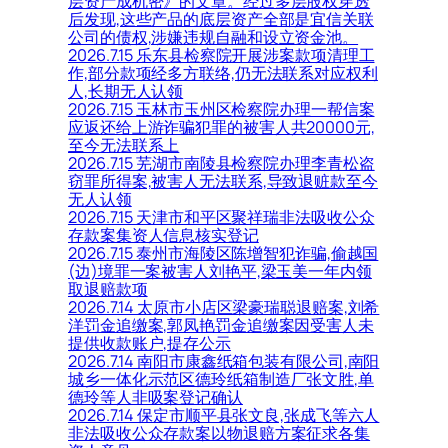
层资产成机密》的文章。经过多层股权穿透
后发现,这些产品的底层资产全部是宜信关联
公司的债权,涉嫌违规自融和设立资金池。
2026.7.15 乐东县检察院开展涉案款项清理工
作,部分款项经多方联络,仍无法联系对应权利
人,长期无人认领
2026.7.15 玉林市玉州区检察院办理一帮信案
应返还给上游诈骗犯罪的被害人共20000元,
至今无法联系上
2026.7.15 芜湖市南陵县检察院办理李青松盗
窃罪所得案,被害人无法联系,导致退赃款至今
无人认领
2026.7.15 天津市和平区聚祥瑞非法吸收公众
存款案集资人信息核实登记
2026.7.15 泰州市海陵区陈增智犯诈骗,偷越国
(边)境罪一案被害人刘艳平,梁玉美一年内领
取退赔款项
2026.7.14 太原市小店区梁豪瑞聪退赔案,刘希
洋罚金追缴案,郭凤艳罚金追缴案因受害人未
提供收款账户,提存公示
2026.7.14 南阳市康鑫纸箱包装有限公司,南阳
城乡一体化示范区德玲纸箱制造厂张文胜,单
德玲等人非吸案登记确认
2026.7.14 保定市顺平县张文良,张成飞等六人
非法吸收公众存款案以物退赔方案征求各集