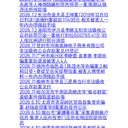
永政等人掩饰隐瞒犯罪所得罪一案 限期认领
违法所得款项
2026.7.2 长治市壶关县王坤案(2019年12月10
日判决)追缴到案赃款111493元,相关被害人一
年内办理领款手续
2026.7.2 洛阳市伊川县李晓玉犯非法吸收公
众存款罪罚金一案执行到位600793.41元,95
人按比例进行部分清偿
2026.7.1 登封市河南嵩林电子商务有限公司
非法吸收公众存款案兑付登记
2026.7.1 广州市南沙区李晓蕾,袁赛赛,李群诈
骗案案款退发被害人4人
2026.7.1 德州市临邑县 1.陈茂光等诈骗案 2.帕
和日登•赛提艾合买提帮信案 被害人携带材
料一年内办理领款手续
2026.7.1 榆林市吴堡县三星典当行非法吸收
公众存款案兑付
2026.7.1 哈尔滨市平房区高晓庆等“银谷财富”
退赔案件领取退赔款项
2026.6.30 太原市杏花岭区贺昌昌集资诈骗
案,赵瑞盗窃案等8案案款提存公示
2026.6.30 烟台市“蒙娜蔓菲案”采集退赔账户
信息,集资人应向投资门店所在地法院提供信
息
2026.6.30 湘潭市雨湖区陈烨等享寿明天湘