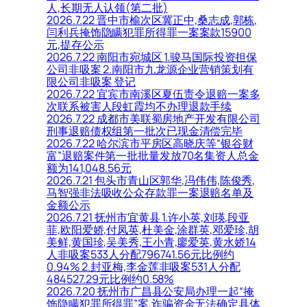
人,长期无人认领(第二批)
2026.7.22 晋中市榆次区冀正中,桑志成,郭栋,
闫利兵掩饰隐瞒犯罪所得罪一案案款15900
元,提存公示
2026.7.22 南阳市宛城区 1.骏马国际投资担保
公司非吸案 2.南阳市九龙源企业营销策划有
限公司非吸案 登记
2026.7.22 宜宾市南溪区夏伍责令退赔一案多
次联系被害人段虹霞均不办理退款手续
2026.7.22 成都市美联蜀房地产开发有限公司
刑事退赔债权组第一批次已现金清偿完毕
2026.7.22 哈尔滨市平房区高晓庆等“银谷财
富”退赔案件第一批批量发放70名集资人总金
额为141,048.56元
2026.7.21 包头市青山区郭华,冯伟伟,陈俊秀,
马智强非法吸收公众存款罪一案退赔名单及
金额公示
2026.7.21 抚州市宜黄县 1.许小英,刘瑛,段亚
菲,欧阳爱娇,付凤英,杜美金,涂群英,邓爱珍,胡
美鲜,黄国珍,吴美秀,王小青,廖爱英,黄水娇14
人非吸案533人分配796741.56元比例约
0.94% 2.封亚梅,李金莲非吸案531人分配
484527.29元比例约0.58%
2026.7.20 抚州市广昌县公安局办理一起“掩
饰隐瞒犯罪所得罪”案,诈骗资金无法确定具体