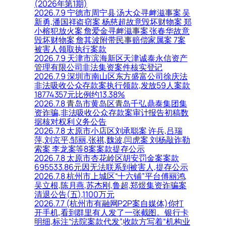
(2026年第1期)
2026.7.9 宁德市周宁县 汤大众寻衅滋事案 吴
新勇,潘国祥盗窃案 杨慈超故意毁坏财物案 郑
小榕犯放火案 詹爱金寻衅滋事案 张春华故意
毁坏财物案 詹其波附带民事赔偿家属案 7案
被害人领取执行案款
2026.7.9 天津市滨海新区天津诚泰永信资产
管理有限公司非法集资案件核实登记
2026.7.9 深圳市南山区东方盛富公司徐庆法
非法吸收公众存款案执行领款,发放59人案款
18774357元比例约13.38%
2026.7.8 青岛市黄岛区青岛千弘鼎泰集团集
资诈骗,非法吸收公众存款案审计报告初稿数
据核对权利义务公告
2026.7.8 太原市小店区刘承聪案 许兵,吕瑞
萍,刘京平,邹丽,张祺,魏波,闫虎案 刘杨敲诈勒
索案 李龙案等8案案款提存公示
2026.7.8 太原市杏花岭区胡安罚金案案款
695533.86元因无法联系到被害人,提存公示
2026.7.8 杭州市上城区“十六铺”平台傅丽鸿,
吴立根,陈月燕,苏杰刚,鲁超,郑煜集资诈骗案
清退公告(五),1100万元
2026.7.7 (杭州市有融网P2P案自媒体)你打
开手机,看到群里有人发了一张截图。银行卡
明细,标注“法院案款代发”,收款方写着“机构业