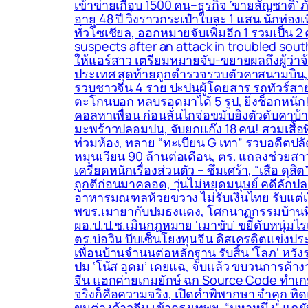
เข้าข่ายเกือบ 1500 คน–ธุรกิจ ‘ขายสัญชาติ’ 
อายุ 48 ปี วิ่งราวกระเป๋าใบละ 1 แสน นักท่
ทั่วโซเชียล, ออกหมายจับเพิ่มอีก 1 รวมเป็น 2
suspects after an attack in troubled south 
ให้แอร์สาว เตรียมหมายจับ-ขยายผลถึงผู้ว่าจ้
ประเทศ สุดท้ายถูกตำรวจรวบตัวคาสนามบิน, อุ
รวบชาวจีน 4 ราย ปะปนผู้โดยสาร รถทัวร์สา
ตะโกนบอก หลบรอดมาได้ 5 รูป, ยิ่งช็อกหนัก!
คอลหาเพื่อน ก่อนลั่นไกจ่อขมับยิงตัวดับคา
มะพร้าวปลอมปน, จับยกแก๊ง 18 คน! สวมเสื้อท
ท่วมห้อง, ทลาย “ทะเบียน G เทา” รวบอดีตปล
หมุนเวียน 90 ล้านต่อเดือน, ตร. แถลงช่วยสาว
เครียดหนักเรื่องส่วนตัว – ซึมเศร้า, “เสือ ดุ
ถูกตีก่อนมาคลอด, วุ่นไม่หยุดมนุษย์ คดีลักปล
อาหารมณฑลห้วยขวาง ไม่รับเงินไทย รับแต่เง
พขร.เมายากับปมธงแดง, โศกนาฏกรรมบ้านทิโคร
ผอ.ป.ป.ช.เมินกฎหมาย ‘เมาขับ’ ขยี้ดับหนุ่มไ
ตร.บ่อวิน บีบเซ็นโยงทุนจีน ดิสเครดิตแข่งปร
เพื่อนบ้านจำนนต่อหลักฐาน รับสิ้น ‘โลภ’ หวัง
ปม ‘โน้ส อุดม’ เคยแฉ, จับแล้ว ขบวนการค้า
จีน แฮกค่ายเกมยักษ์ ฉก Source Code ทำเกมเ
จริงก็คือความจริง, เปิดคำพิพากษา จำคุก ทิดแ
ขนต่างด้าวจีน เข้ากรุงเทพฯ, “มหาหนึ่ง” แฉยับ