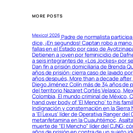
MORE POSTS
Mexico! 2026
Padre de normalista particip
dice, ¡En segundos! Captan robo a mano 
fallas en el Estado por caso de Ayotzina
Detienen a joven por feminicidio de Dafn
a seis integrantes de «Los Jockes» por s
Dan fin a prisión domiciliaria de Brenda
años de prisión: cierra caso de lavado por
años después, More than a decade after
Diego Jiménez Colín más de 34 años de p
del territorio Nazaret Cortés Velasco, Me
Colombia, El mundo criminal de México, C
hand over body of ‘El Mencho’ to his fam
Indignación y consternación en la Sierra
a ‘El Lexus’ líder de Operativa Ranger de
metanfetamina en la Cuauhtémoc, Asaltan 
muerte de “El Mencho” líder del CJNG: c
años de prisión en contra de un sujeto i