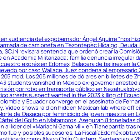
a en audiencia del exgobernador Ángel Aguirre “nos hi
armada de camioneta en Tezontepec Hidalgo, Deuda in
pa, SCJN revisará sentencia que ordenó crear la Comisi
e en Academia Militarizada; familia denuncia irregular
ecuestro exprés en Edomex, Balacera de balines en la 
 Quevedo por caso Wallace, Juez condena al empresario 
 205 mdd, Los 205 millones de dólares en billetes de Zhe
 43 students vanished in Mexico ex-governor arrested
risión por robo en transporte público en Nezahualcóyo
xico arrests suspect wanted in the 2023 killing of Ecu
olombia y Ecuador converge en el asesinato de Fernand
ily, Video shows raid on hidden Mexican lab where offi
 Norte de Oaxaca por feminicidio de joven maestra en 
l Cártel del Golfo en Matamoros, Aseguran 8 toneladas 
al líder del «Mariachi Gama Mil» en Tlanepantla tras r
ómo fue y posibles sucesores, La FiscalíaEdoméx obtu
dentificado como Álvaro Colín Quintero, Sentencian a 2