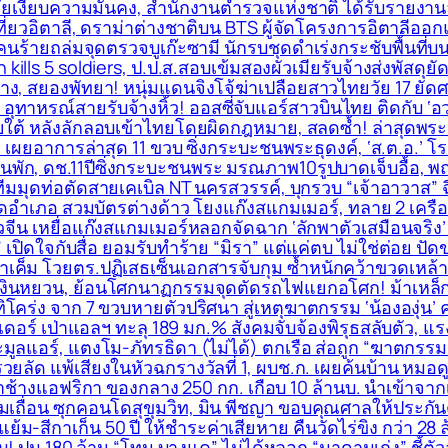
ภัยเงียบความมั่นคง, สำนักงานตำรวจแห่งชาติ ได้รับรายงานล่
องเที่ยวอิตาลี, ดราม่าต่างชาติบน BTS ผู้จัดโครงการอิตาล
 คนร้ายถล่มจุดตรวจบูเก๊ะซามี นักรบชุดดำเร่งกระชับพื้่นที่บ
kills 5 soldiers, ป.ป.ส.สอบเข้มสองผัวเมียรับจ้างส่งพัสดุย
าง, สยองพัทยา! หนุ่มแดนจิงโจ้ฆ่าเปลือยสาวไทยวัย 17 ยัดศ
ทาหรณ์สายรับจ้างหิ้ว! ออสซี่จับแอร์สาวบินไทย ติดกับ ‘อ
ยใต้ หลังลักลอบเข้าไทยโดยผิดกฎหมาย, สลดซ้ำ! ล่าสุดพร
 เผยอาการล่าสุด 11 ขวบ ซิ่งกระบะชนพระธุดงค์, ‘ส.ต.อ.’ โ
บ้านพัก, ดช.11ปีซิ่งกระบะชนพระ มรณภาพ10รูปบาดเจ็บอื้อ,
ีมมุดท่อตัดสายเคเบิล NT นครสวรรค์, บุกรวบ “เจ้าอาวาส” ฉี
ัดอำเภอ สวมบัตรต่างด้าว โยงแก๊งสแกมเมอร์, ทลาย 2 เครื
จีน เหยื่อแก๊งสแกมเมอร์หลอกจัดฉาก ‘ลักพาตัวเสมือนจริง’ เ
สิต” เปิดใจกับสื่อ ยอมรับทำร้าย “มิรา” แต่แค่ตบ ไม่ใช่ต่อย 
าเค็ม โวยตร.ปฏิเสธเซ็นเอกสารจับกุม ซ้ำหนักคว้าขวดเหล้าดื
ินหยวน, ย้อนโศกนาฏกรรมจุดตัดรถไฟแยกอโศก! ม้าเหล็กขยี้
่ง จาก 7 ขวบหายตัวปริศนา สู่เหตุฆาตกรรม ‘น้ององุ่น’ คด
รเดอร์ เป่าแอลฯ ทะลุ 189 มก.% สังคมจับจ้องพิรุธสลับตัว, 
ะมูลแอร์, แตงโม-ภัทรธิดา (ไม่ได้) ตกเรือ ส่อถูก “ฆาตกรร
รวยลัด แพ้เสียงในหัวฉกรางวัลที่ 1, ผบช.ก. เผยค้นบ้าน หมอ
งาช้างแอฟริกา ของกลาง 250 กก. เกือบ 10 ล้านบ. นำเข้าจา
ถื่อน ซุกคอนโดสุขุมวิท, มิน พีชญา ขอบคุณศาลให้ประกันตัว
ย้ม-สีกาเก็น 50 ปี ให้ชำระค่าเสียหาย คืนวัดไร่ขิง กว่า 28
! ปม 180 ล้าน “โทน บางแค” ไม่ได้หลอก “มาดามเก่ง” ชี้ตัวละค