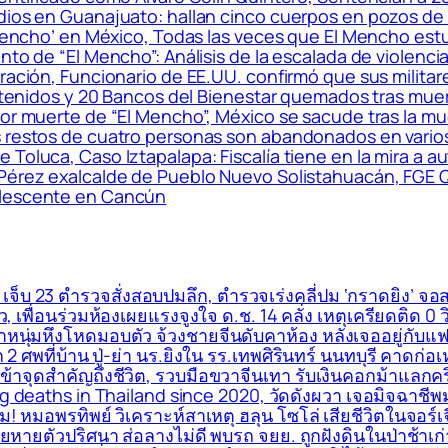
idios en Guanajuato: hallan cinco cuerpos en pozos de
 Mencho’ en México, Todas las veces que El Mencho estu
nto de “El Mencho”: Análisis de la escalada de violenci
ración, Funcionario de EE.UU. confirmó que sus militar
 detenidos y 20 Bancos del Bienestar quemados tras mue
por muerte de “El Mencho”, México se sacude tras la mu
os restos de cuatro personas son abandonados en vari
Toluca, Caso Iztapalapa: Fiscalía tiene en la mira a au
 Pérez exalcalde de Pueblo Nuevo Solistahuacán, FGE 
olescente en Cancún
 เจ็บ 23 ตำรวจสั่งสอบปมลึก, ตำรวจเร่งคลี่ปม ‘กราดยิง’ จอสร
, เพื่อนร่วมห้องเผยแรงจูงใจ ด.ช. 14 คลั่ง เหตุเครียดติด 0 
าหนุ่มหึงโหดมอบตัว จ้วงชายจีนดับคาห้อง หลังเจออยู่กับแฟ
อีก 2 ศพที่บ้าน ปู่-ย่า นร.ยิงใน รร.เทพศิรินทร์ นนทบุรี คาดก
เข้าจุดสำคัญถึงชีวิต, รวบมือขวาจีนเทา รับเงินคอกม้าแลกคร
ing deaths in Thailand since 2020, วัดดังผวา เจอมิจฉาชีพม
ุม! หมอพรทิพย์ วิเคราะห์สาเหตุ ฮลุน โซโล่ เสียชีวิตในจอร
ยหายตัวปริศนา ส่อลางไม่ดี พบรถ จยย. ถูกฝังดินในป่าช้าเก่