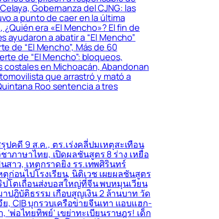
 Celaya, Gobernanza del CJNG: las
vo a punto de caer en la última
a, ¿Quién era «El Mencho»? El fin de
es ayudaron a abatir a “El Mencho”
rte de “El Mencho”, Más de 60
erte de “El Mencho”: bloqueos,
os costales en Michoacán, Abandonan
tomovilista que arrastró y mató a
Quintana Roo sentencia a tres
ุปคดี 9 ส.ค., ตร.เร่งคลี่ปมเหตุสะเทือน
วิชาภาษาไทย, เปิดผลชันสูตร 8 ร่าง เหยื่อ
นสาว, เหตุกราดยิง รร.เทพศิรินทร์
่อเหตุก่อนไปโรงเรียน, นิติเวช เผยผลชันสูตร
ิปโตเถื่อนส่งบอสใหญ่ที่จีน พบหมุนเวียน
าปฎิบัติธรรม เกือบสูญเงิน 2 ล้านบาท วัด
์เจีย, CIB บุกรวบเครือข่ายจีนเทา แอบแฮก-
า, ‘พ่อไทยทิพย์’ เขย่าทะเบียนราษฎร! เด็ก