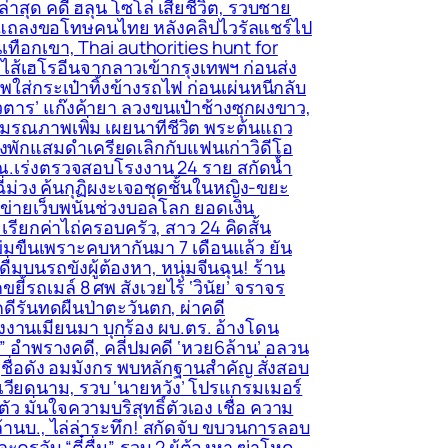
าสุด คดี ฮลุน โซโล่ เสียชีวิต, รวบชาย
ีออกแถลงขอโทษคนไทย หลังคลิปไวรัลแชร์ไป
นเทือกเขา, Thai authorities hunt for
ัดไส้เฮโรอีนจากลาวเข้ากรุงเทพฯ ก่อนส่ง
พใส่กระเป๋าทิ้งข้างรถไฟ ก่อนเผ่นหนีกลับ
วตาร’ แก๊งค้ายา ลวงขนเป๋าช้างซุกผงขาว,
ะมรณภาพเพิ่ม เผยนาทีชีวิต พระต้นแถว
รงพักแสมดำเครียดเลิกกับแฟนเก่าวิดีโอ
 พณ.เร่งตรวจสอบโรงงาน 24 ราย สกัดน้ำ
่ม่วง ค้นกุฏิผงะเจอชุดชั้นในหญิง-ขยะ
อข่ายเว็บพนันช่วงบอลโลก ยอดเงิน
รียกค่าไถ่ครอบครัว, สาว 24 คิดสั้น
ปัดข่มขืนเพราะคบหากันมา 7 เดือนแล้ว ยัน
่มบนรถขังผู้ต้องหา, หนุ่มจีนฉุน! ร้าน
รถเมล์ 8 ศพ สังเวยไร้ ‘วินัย’ จราจร
ีรันทดผืนป่าตะวันตก, ผ่าคดี
แรงงานเมียนมา บุกร้อง ผบ.ตร. อ้างโดน
ม” อำพรางคดี, คลี่ปมคดี ‘หวย6ล้าน’ อลวน
ดูชื่อดัง อมมังกร พบหลักฐานสำคัญ สั่งสอบ
กเวียดนาม, รวบ ‘นายหวัง’ โปรแกรมเมอร์
 มั่นใจความบริสุทธิ์ตัวเอง เชื่อ ความ
 ล้านบ., ไล่ล่าระทึก! สกัดจับ ขบวนการลอบ
รลับ “ตี๋ตื่น”, รวบ 2 ผู้ต้องหา ฆ่าโหด