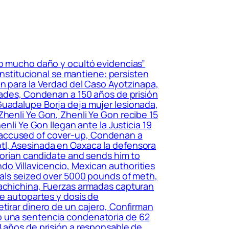
zo mucho daño y ocultó evidencias”
stitucional se mantiene: persisten
ón para la Verdad del Caso Ayotzinapa,
idades, Condenan a 150 años de prisión
Guadalupe Borja deja mujer lesionada,
Zhenli Ye Gon, Zhenli Ye Gon recibe 15
nli Ye Gon llegan ante la Justicia 19
 accused of cover-up, Condenan a
tl, Asesinada en Oaxaca la defensora
adorian candidate and sends him to
o Villavicencio, Mexican authorities
cials seized over 5000 pounds of meth,
Lachichina, Fuerzas armadas capturan
de autopartes y dosis de
etirar dinero de un cajero, Confirman
vo una sentencia condenatoria de 62
8 años de prisión a responsable de