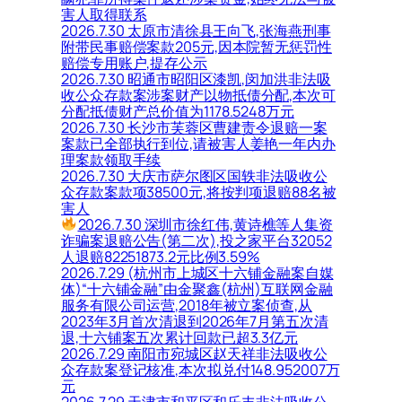
害人取得联系
2026.7.30 太原市清徐县王向飞,张海燕刑事
附带民事赔偿案款205元,因本院暂无惩罚性
赔偿专用账户,提存公示
2026.7.30 昭通市昭阳区漆凯,闵加洪非法吸
收公众存款案涉案财产以物抵债分配,本次可
分配抵债财产总价值为1178.5248万元
2026.7.30 长沙市芙蓉区曹建责令退赔一案
案款已全部执行到位,请被害人姜艳一年内办
理案款领取手续
2026.7.30 大庆市萨尔图区国轶非法吸收公
众存款案款项38500元,将按判项退赔88名被
害人
2026.7.30 深圳市徐红伟,黄诗樵等人集资
诈骗案退赔公告(第二次),投之家平台32052
人退赔82251873.2元比例3.59%
2026.7.29 (杭州市上城区十六铺金融案自媒
体)“十六铺金融”由金聚鑫(杭州)互联网金融
服务有限公司运营,2018年被立案侦查,从
2023年3月首次清退到2026年7月第五次清
退,十六铺案五次累计回款已超3.3亿元
2026.7.29 南阳市宛城区赵天祥非法吸收公
众存款案登记核准,本次拟兑付148.952007万
元
2026.7.29 天津市和平区和乐丰非法吸收公