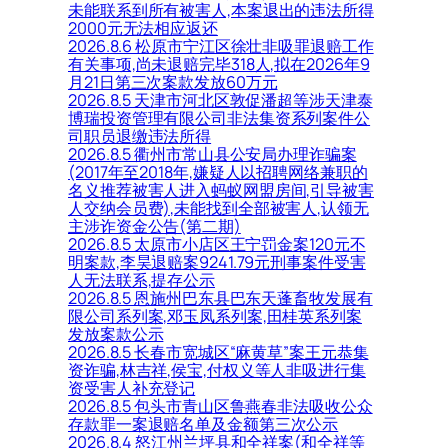
未能联系到所有被害人,本案退出的违法所得
2000元无法相应返还
2026.8.6 松原市宁江区徐壮非吸罪退赔工作
有关事项,尚未退赔完毕318人,拟在2026年9
月21日第三次案款发放60万元
2026.8.5 天津市河北区敦促潘超等涉天津泰
博瑞投资管理有限公司非法集资系列案件公
司职员退缴违法所得
2026.8.5 衢州市常山县公安局办理诈骗案
(2017年至2018年,嫌疑人以招聘网络兼职的
名义推荐被害人进入蚂蚁网盟房间,引导被害
人交纳会员费),未能找到全部被害人,认领无
主涉诈资金公告(第二期)
2026.8.5 太原市小店区王宁罚金案120元不
明案款,李昊退赔案9241.79元刑事案件受害
人无法联系,提存公示
2026.8.5 恩施州巴东县巴东天蓬畜牧发展有
限公司系列案,邓玉凤系列案,田桂英系列案
发放案款公示
2026.8.5 长春市宽城区“麻黄草”案王元恭集
资诈骗,林吉祥,侯宝,付权义等人非吸进行集
资受害人补充登记
2026.8.5 包头市青山区鲁燕春非法吸收公众
存款罪一案退赔名单及金额第三次公示
2026.8.4 怒江州兰坪县和全祥案(和全祥等