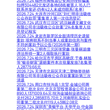
2026.7.24 福州市闽侯县公安局办理诈骗案
扣押304482元发还各地68名被害人,16人已
联系并发还,仍有42人未成功联系(名单)
2026.7.24 大连市沙河口区“刘仁明非法吸收
公众存款罪”案集资人第一次信息登记
2026.7.24 武汉市江汉区“武汉融通文藏文化
有限公司非法吸收公众款案”214名集资人信
息登记核实
2026.7.24 龙岩市新罗区全面清理历史遗留
案款,现将联系不到当事人或案款信息与案件
不符的案款予以公告(2026年第一期)
2026.7.24 三明市三元区张荣鑫,张曼丽追缴
违法所得一案2人领取执行案款
2026.7.24 哈尔滨市平房区高晓庆,于春,林旭
等“银谷财富”退赔案件本次批量发放7名集资
人28779.66元
2026.7.24 天津市北辰区天津二塑物资供销
有限公司等非法吸收公众存款案案款第三次
清退
2026.7.24 周口市扶沟县 1.京贸,金城公司两
案第二批次兑付,北京京贸投资基金公司兑付
890人1371009.64元,扶沟金城创业咨询公司
兑付262人2858315.70元 2.河南明礼实业公
司案第二批次兑付119人43862.08元
2026.7.24 深圳市“美银平台,天华平台,中金国