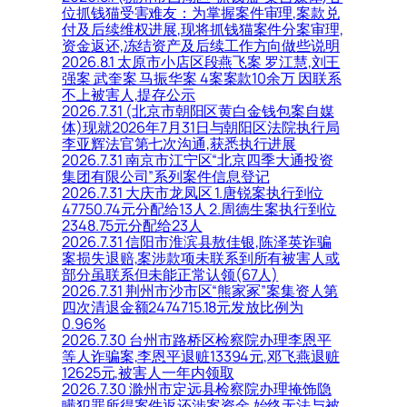
位抓钱猫受害难友：为掌握案件审理,案款兑
付及后续维权进展,现将抓钱猫案件分案审理,
资金返还,冻结资产及后续工作方向做些说明
2026.8.1 太原市小店区段燕飞案 罗江慧,刘王
强案 武奎案 马振华案 4案案款10余万 因联系
不上被害人,提存公示
2026.7.31 (北京市朝阳区黄白金钱包案自媒
体)现就2026年7月31日与朝阳区法院执行局
李亚辉法官第七次沟通,获悉执行进展
2026.7.31 南京市江宁区“北京四季大通投资
集团有限公司”系列案件信息登记
2026.7.31 大庆市龙凤区 1.唐锐案执行到位
47750.74元分配给13人 2.周德生案执行到位
2348.75元分配给23人
2026.7.31 信阳市淮滨县敖佳银,陈泽英诈骗
案损失退赔,案涉款项未联系到所有被害人或
部分虽联系但未能正常认领(67人)
2026.7.31 荆州市沙市区“熊家冢”案集资人第
四次清退金额2474715.18元发放比例为
0.96%
2026.7.30 台州市路桥区检察院办理李恩平
等人诈骗案,李恩平退赃13394元,邓飞燕退赃
12625元,被害人一年内领取
2026.7.30 滁州市定远县检察院办理掩饰隐
瞒犯罪所得案件返还涉案资金,始终无法与被