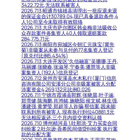
3422.72元,无法联系被害人
2026.7.13 昭通市镇雄县清理出一批应退未退
的保证金合计30789.04,现已具备退款条件,4
人1公司至今未取得有效联络
2026.7.13 大庆市萨尔图区韩金梅非法吸收公
众存款案件各集资人40人领取退赔案款
284,775.71元
2026.7.13 南阳市宛城区今朝汇元珠宝(冀先
菊)非吸案从未参与兑付的77名集资人登记
(原兑付比例5.434%)
2026.7.13 大连开发区“久信融富”吴珊珊,王丹,
马丽娜,张晓春,张淑琴,宁春美,潘慧等人非吸
案集资人(192人)信息登记
2026.7.12 泉州市安溪县水木私行(厦门)信息
咨询有限公司安溪分公司非吸案被害人分配
涉案资金4,269,132元比例0.026
2026.7.11 宁德市霞浦县郭辉,张晓晨,叶子涵,
郑雪健,陈海鹏,肖鸿铭,施晓阳,侯文斌,林生强,
潘建强,黄梦莹,郑超等人诈骗,帮信案,因未能
联系到所有被害人,现有执行到位40881.3元
无法相应返还,三个月内提交资料认领
2026.7.10 博州精河县 1.吐那洪·艾力买卖合同
纠纷案 2.吐尔逊·吾希民间借贷纠纷案 执行案
款的分配方案
2026.7.10 常熟市陈俊杰,苏博文,王思宇,范均