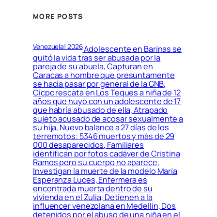
MORE POSTS
Venezuela! 2026
Adolescente en Barinas se
quitó la vida tras ser abusada por la
pareja de su abuela, Capturan en
Caracas a hombre que presuntamente
se hacía pasar por general de la GNB,
Cicpc rescata en Los Teques a niña de 12
años que huyó con un adolescente de 17
que habría abusado de ella, Atrapado
sujeto acusado de acosar sexualmente a
su hija, Nuevo balance a 27 días de los
terremotos: 5346 muertos y más de 29
000 desaparecidos, Familiares
identifican por fotos cadáver de Cristina
Ramos pero su cuerpo no aparece,
Investigan la muerte de la modelo María
Esperanza Luces, Enfermera es
encontrada muerta dentro de su
vivienda en el Zulia, Detienen a la
influencer venezolana en Medellín, Dos
detenidos por el abuso de una niña en el