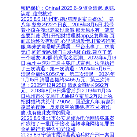
密码保护：China! 2026.6-9 资金清退, 退赔,
认领, 信息核对
2026.8.6 (杭州市招财猫理财案自媒体)一晃
八年,整整2922个日夜。2018年8月6日,我带
着小孩在湖北老家过暑假,那天原本有一笔资
金要到账,我打开招财猫理财app反复刷新,页
面却始终没有动静,心里隐隐发慌,赶紧咨询客
服,等来的却是晴天霹雳：平台出事了。求助
无门,问询无路,我们自发抱团自救,建立了第
一个喵友QQ群,特意取名西湖。2023年4月13
日,杭州中院对三名主犯正式宣判。法院执行
了三次清退：第一次清退：2024年5月6日,
清退金额约3.05亿元。第二次清退：2024年
11月15日,清退金额约3465万元。第三次清
退：2025年12月25日,清退金额约4992万
元。2018年8月6日爆雷后,到2019年11月24
日杭州市公安局正式通报立案前,2万以上的,
招财猫约共兑付17.90%。回望这八年,有熬到
凌晨的夜晚、反复落空的期待,有不甘,有伤
痛,也有彼此支撑的慰藉。
2026.8.6 淮北市公安局侦办电信网络犯罪案
件冻结了一批用于接收,流转涉嫌网络犯罪资
金的银行卡,特告知异议权
2026.8.6 宁德市霞浦县蔡治兵财产刑一案因