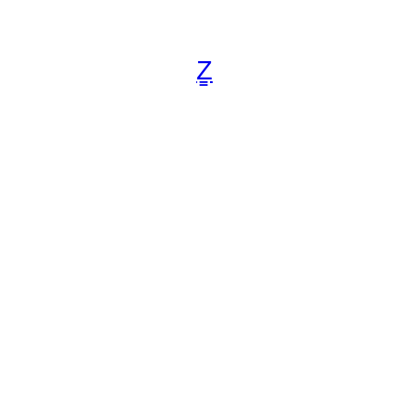
跳
至
内
Z̳
容