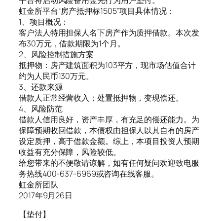
虹金所平台“房产抵押标1505”项目具体情况：
1、项目概况：
客户法人特用担保人名下房产作为质押借款。本次发
布30万元，借款期限为1个月。
2、风险控制措施方案
抵押物：房产建筑面积为103平方，现市场估值合计
约为人民币130万元。
3、还款来源
借款人正常经营收入；处置抵押物，变现偿还。
4、风险防范
借款人信用良好，资产丰厚，有充足的偿还能力。为
保障预期收回借款，本债权由担保人以其自有的房产
设定质押，高于借款金额。综上，本项目投资人预期
收益有充分保障，风险较低。
给您带来的不便敬请谅解，如有任何疑问欢迎致电服
务热线400-637-6969或咨询在线客服。
虹金所团队
2017年9月26日
【垫付】