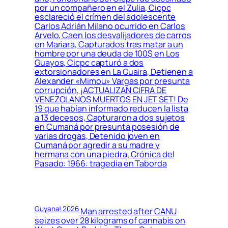
por un compañero en el Zulia, Cicpc
esclareció el crímen del adolescente
Carlos Adrián Milano ocurrido en Carlos
Arvelo, Caen los desvalijadores de carros
en Mariara, Capturados tras matar a un
hombre por una deuda de 100$ en Los
Guayos, Cicpc capturó a dos
extorsionadores en La Guaira, Detienen a
Alexander «Mimou» Vargas por presunta
corrupción, ¡ACTUALIZAN CIFRA DE
VENEZOLANOS MUERTOS EN JET SET! De
19 que habían informado reducen la lista
a 13 decesos, Capturaron a dos sujetos
en Cumaná por presunta posesión de
varias drogas, Detenido joven en
Cumaná por agredir a su madre y
hermana con una piedra, Crónica del
Pasado: 1966: tragedia en Taborda
Guyana! 2026
Man arrested after CANU
seizes over 28 kilograms of cannabis on