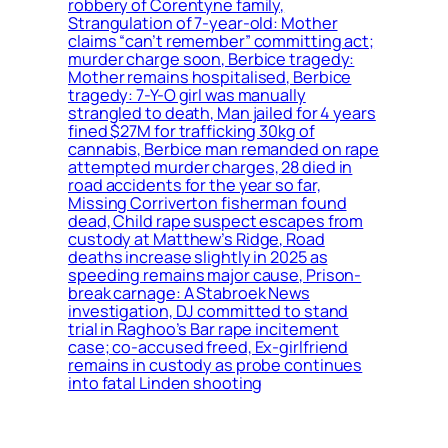
robbery of Corentyne family,
Strangulation of 7-year-old: Mother
claims “can’t remember” committing act;
murder charge soon, Berbice tragedy:
Mother remains hospitalised, Berbice
tragedy: 7-Y-O girl was manually
strangled to death, Man jailed for 4 years
fined $27M for trafficking 30kg of
cannabis, Berbice man remanded on rape
attempted murder charges, 28 died in
road accidents for the year so far,
Missing Corriverton fisherman found
dead, Child rape suspect escapes from
custody at Matthew’s Ridge, Road
deaths increase slightly in 2025 as
speeding remains major cause, Prison-
break carnage: A Stabroek News
investigation, DJ committed to stand
trial in Raghoo’s Bar rape incitement
case; co-accused freed, Ex-girlfriend
remains in custody as probe continues
into fatal Linden shooting