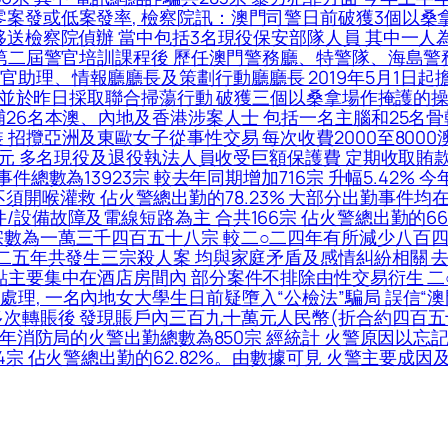
案發或低案發率, 檢察院訊：澳門司警日前破獲3個以桑
移送檢察院偵辦 當中包括3名現役保安部隊人員 其中一人為
校第二屆警官培訓課程後 歷任澳門警務廳、特警隊、海島警
理、情報廳廳長及策劃行動廳廳長 2019年5月1日起擔任
追查 並於昨日採取聯合掃蕩行動 破獲三個以桑拿場作掩護的
捕26名本澳、內地及香港涉案人士 包括一名主腦和25名
攬亞洲及東歐女子從事性交易 每次收費2000至8000澳門
澳門元 多名現役及退役執法人員收受巨額保護費 定期收取賄
總數為13923宗 較去年同期增加716宗 升幅5.42% 今年
94宗不須開喉灌救 佔火警總出勤的78.23% 大部分出勤事件
設備故障及電線短路為主 合共166宗 佔火警總出勤的66.
宗數為一萬三千四百五十八宗 較二○二四年有所減少八百四
○二五年共發生三宗殺人案 均與家庭矛盾及感情糾紛相關 
點主要集中在酒店房間內 部分案件不排除由性交易衍生 二
理, 一名內地女大學生日前疑墮入“公檢法”騙局 誤信“澳
次轉賬後 發現賬戶內三百九十萬元人民幣(折合約四百五十五
全年消防局的火警出勤總數為850宗 經統計 火警原因以
4宗 佔火警總出勤的62.82%。由數據可見 火警主要成