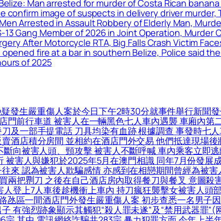
n, Belize: Man arrested for murder of Costa Rican ba
ice confirm image of suspects in delivery driver murde
 Men Arrested in Assault Robbery of Elderly Man, Murder
S-13 Gang Member of 2026 in Joint Operation, Murder C
ery After Motorcycle RTA, Big Falls Crash Victim Fac
 opened fire at a bar in southern Belize, Police said t
hours of 2025
疑發生嚴重傷人案於今日下午2時30分就事件舉行新聞發
於酒店門前行車道 被害人在一輛黑色七人車內遇襲 車廂內
餐刀及一部手提電話 刀具均染有血跡 根據調查 事發時七
販賣酒店積分房間 並相約在酒店門外交易 他們抵達現場後
不斷向被害人頭、頸攻擊 被害人不斷呼喊 車內乘客立即逃
 被害人與嫌犯於2025年5月在澳門相識 同年7月份發展
往來 認為被害人欺騙感情 亦感到在相戀期間曾經為被害人投
買兩把𠝹刀 之後在自己酒店房內取得餐刀與餐叉 意圖殺害
害人登上7人車後趁機衝上車內 持刀瘋狂襲擊女被害人頭
5日路氹區一間酒店門外發生嚴重傷人案 初步查悉一名男子
子 有強烈跡象顯示其觸犯“殺人罪未遂”及“禁用武器罪”
06宗 其中 電訊網絡詐騙共283宗 暴力犯罪方面 今年上半年