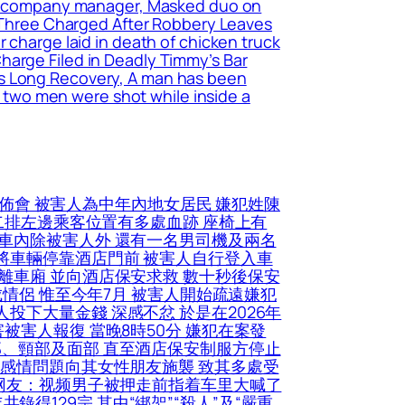
nana company manager, Masked duo on
r, Three Charged After Robbery Leaves
 charge laid in death of chicken truck
harge Filed in Deadly Timmy’s Bar
es Long Recovery, A man has been
he two men were shot while inside a
佈會 被害人為中年內地女居民 嫌犯姓陳
第二排左邊乘客位置有多處血跡 座椅上有
人車內除被害人外 還有一名男司機及兩名
將車輛停靠酒店門前 被害人自行登入車
離車廂 並向酒店保安求救 數十秒後保安
成情侶 惟至今年7月 被害人開始疏遠嫌犯
下大量金錢 深感不忿 於是在2026年
被害人報復 當晚8時50分 嫌犯在案發
部、頸部及面部 直至酒店保安制服方停止
因感情問題向其女性朋友施襲 致其多處受
(网友：视频男子被押走前指着车里大喊了
共錄得129宗 其中“綁架”“殺人”及“嚴重