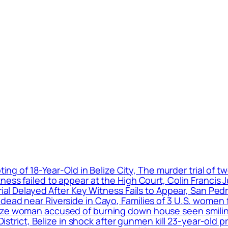
ting of 18-Year-Old in Belize City, The murder trial of
ness failed to appear at the High Court, Colin Francis 
Trial Delayed After Key Witness Fails to Appear, San P
ead near Riverside in Cayo, Families of 3 U.S. women f
ize woman accused of burning down house seen smiling
o District, Belize in shock after gunmen kill 23-year-ol