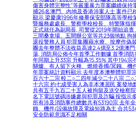
傷害身體完整性”等嚴重暴力罪案繼續保持零
捕26名澳門、內地及香港涉案人士 案件已
顯示 梁慶康1996年修畢保安部隊高等學
暨服務處處長、警察學校校長、特警隊指揮官助
正式就任為副局長, 司警從2019年開始
三間桑拿場、五間辦公室等共23個地點 拘
退役警務人員 犯罪集團藉水療、按摩作偽裝 招
團去年整體不法收益高達2.4億至3.2億
蕩, 消防局公佈今年首季工作數據 首季消防事件
年同期上升33宗 升幅為15.35% 其中1
關爐、有人留下火種、燃燒香燭/冥鏹、機件/
年罪案統計資料顯示 去年度本澳整體犯罪
百六十二宗 較二○二四年減少二十八宗 二
十六宗 約七成受害人為非本澳居民 案發地
共有五千九百二十五人被拘留及送交檢察院處
名下電話號碼涉嫌參與犯罪及詐騙 按指示多
所有涉及消防事件總數共有53190宗 去年
鏹、機件/設備故障及電線短路為主 合共53
安全防範意識不足相關