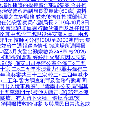
拿場作掩護的操控賣淫犯罪集團 合共拘
治安警察局副局長梁慶康(60歲) 資料
務廳之主管職務 並先後擔任指揮部輔助
治安警察局代副局長 2019年10月8日
操控賣淫犯罪集團 行動於澳門及氹仔搜查
骨幹 其中包含三名現役保安部人員、兩名
元 技師可分得1000至2000澳門元 集
款並暗中通報巡查情報 協助場所避開掃
1至3月火警出勤宗數為248宗 較2025
均在初期得到處理 經統計 火警原因以忘記
94%, 保安司司長辦公室公佈二○二五
十宗 二○二五年本澳暴力犯罪共錄得二
去年強姦案共三十二宗 較二○二四年減少
○二五年 警方調查犯罪及警務行動期間
門出入境事務廳”、“雲南市公安局”指其
萬澳門元)被他人轉走, 2025年本澳
忘記關爐、有人留下火種、燃燒香燭/冥
因及須開喉撲救的個案 多與居民日常疏忽或