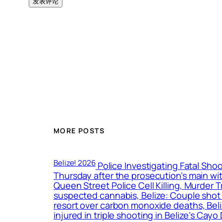
MORE POSTS
Belize! 2026
Police Investigating Fatal Shoo
Thursday after the prosecution’s main wit
Queen Street Police Cell Killing, Murder 
suspected cannabis, Belize: Couple shot d
resort over carbon monoxide deaths, Bel
injured in triple shooting in Belize’s Cay