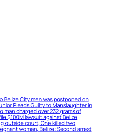
 two Belize City men was postponed on
Junior Pleads Guilty to Manslaughter in
edro man charged over 232 grams of
ile $100M lawsuit against Belize
 outside court, One killed two
d pregnant woman, Belize: Second arrest