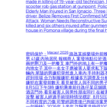
made in killing of 19-year-old technicia
scooter rob gas station at gunpoint, Pol
Elderly Man Injured in San Ignacio, Three
driver, Belize Removes First Confirmed M
Attack, Woman Needs Reconstructive Surg
killed and six others injured after gunmen
house in Pomona village during the final 
Macao! 2026
密码保护：
路氹某娛樂場外前晚
男 41歲 內地居民 報稱商人 案發地點位
兩把𠝹刀及一把餐叉 車門外的地上有一把
內地女子 其中一名女子應被害人要求私下
輛內 尾隨的男嫌犯突然進入車內 手持利器
趕到現場 合力制服嫌犯 根據多方調查及分析
嫌犯在案發前數天 看見被害人與不同的男子
8月5日下午3時 嫌犯乘車前往氹仔某店舖購
酒店門外 看見被害人與男性朋友同行 在被
攻擊 被害人經過手術現時情況穩定, 8月
不同程度的刀傷 司警經調查後已拘留涉案男
一句骗钱), 2026年上半年 詐騙案共錄得10