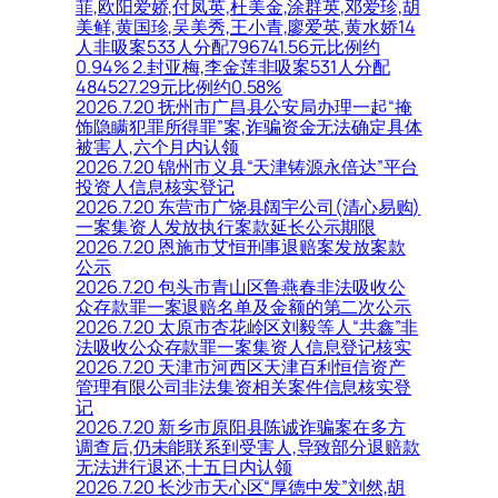
菲,欧阳爱娇,付凤英,杜美金,涂群英,邓爱珍,胡
美鲜,黄国珍,吴美秀,王小青,廖爱英,黄水娇14
人非吸案533人分配796741.56元比例约
0.94% 2.封亚梅,李金莲非吸案531人分配
484527.29元比例约0.58%
2026.7.20 抚州市广昌县公安局办理一起“掩
饰隐瞒犯罪所得罪”案,诈骗资金无法确定具体
被害人,六个月内认领
2026.7.20 锦州市义县“天津铸源永倍达”平台
投资人信息核实登记
2026.7.20 东营市广饶县阔宇公司(清心易购)
一案集资人发放执行案款延长公示期限
2026.7.20 恩施市艾恒刑事退赔案发放案款
公示
2026.7.20 包头市青山区鲁燕春非法吸收公
众存款罪一案退赔名单及金额的第二次公示
2026.7.20 太原市杏花岭区刘毅等人“共鑫”非
法吸收公众存款罪一案集资人信息登记核实
2026.7.20 天津市河西区天津百利恒信资产
管理有限公司非法集资相关案件信息核实登
记
2026.7.20 新乡市原阳县陈诚诈骗案在多方
调查后,仍未能联系到受害人,导致部分退赔款
无法进行退还,十五日内认领
2026.7.20 长沙市天心区“厚德中发”刘然,胡