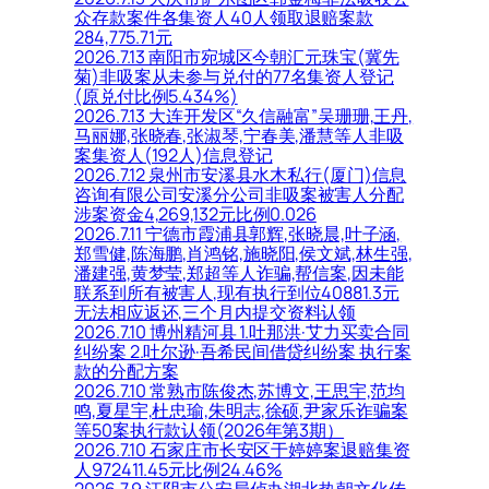
众存款案件各集资人40人领取退赔案款
284,775.71元
2026.7.13 南阳市宛城区今朝汇元珠宝(冀先
菊)非吸案从未参与兑付的77名集资人登记
(原兑付比例5.434%)
2026.7.13 大连开发区“久信融富”吴珊珊,王丹,
马丽娜,张晓春,张淑琴,宁春美,潘慧等人非吸
案集资人(192人)信息登记
2026.7.12 泉州市安溪县水木私行(厦门)信息
咨询有限公司安溪分公司非吸案被害人分配
涉案资金4,269,132元比例0.026
2026.7.11 宁德市霞浦县郭辉,张晓晨,叶子涵,
郑雪健,陈海鹏,肖鸿铭,施晓阳,侯文斌,林生强,
潘建强,黄梦莹,郑超等人诈骗,帮信案,因未能
联系到所有被害人,现有执行到位40881.3元
无法相应返还,三个月内提交资料认领
2026.7.10 博州精河县 1.吐那洪·艾力买卖合同
纠纷案 2.吐尔逊·吾希民间借贷纠纷案 执行案
款的分配方案
2026.7.10 常熟市陈俊杰,苏博文,王思宇,范均
鸣,夏星宇,杜忠瑜,朱明志,徐硕,尹家乐诈骗案
等50案执行款认领(2026年第3期）
2026.7.10 石家庄市长安区于婷婷案退赔集资
人972411.45元比例24.46%