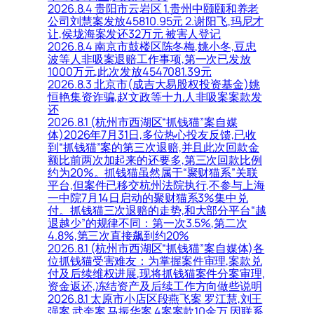
2026.8.4 贵阳市云岩区 1.贵州中颐颐和养老
公司刘慧案发放45810.95元 2.谢阳飞,玛尼才
让,侯垅海案发还32万元 被害人登记
2026.8.4 南京市鼓楼区陈冬梅,姚小冬,豆忠
波等人非吸案退赔工作事项,第一次已发放
1000万元,此次发放4547081.39元
2026.8.3 北京市(成吉大易股权投资基金)姚
恒艳集资诈骗,赵文政等十九人非吸案案款发
还
2026.8.1 (杭州市西湖区“抓钱猫”案自媒
体)2026年7月31日,多位热心投友反馈,已收
到“抓钱猫”案的第三次退赔,并且此次回款金
额比前两次加起来的还要多,第三次回款比例
约为20%。抓钱猫虽然属于“聚财猫系”关联
平台,但案件已移交杭州法院执行,不参与上海
一中院7月14日启动的聚财猫系3%集中兑
付。抓钱猫三次退赔的走势,和大部分平台“越
退越少”的规律不同：第一次3.5%,第二次
4.8%,第三次直接飙到约20%
2026.8.1 (杭州市西湖区“抓钱猫”案自媒体)各
位抓钱猫受害难友：为掌握案件审理,案款兑
付及后续维权进展,现将抓钱猫案件分案审理,
资金返还,冻结资产及后续工作方向做些说明
2026.8.1 太原市小店区段燕飞案 罗江慧,刘王
强案 武奎案 马振华案 4案案款10余万 因联系