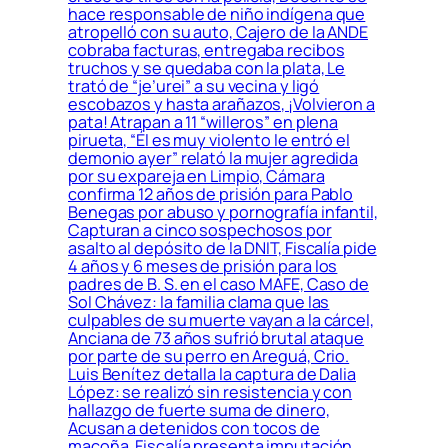
hace responsable de niño indígena que
atropelló con su auto, Cajero de la ANDE
cobraba facturas, entregaba recibos
truchos y se quedaba con la plata, Le
trató de “je’urei” a su vecina y ligó
escobazos y hasta arañazos, ¡Volvieron a
pata! Atrapan a 11 “willeros” en plena
pirueta, “Él es muy violento le entró el
demonio ayer” relató la mujer agredida
por su expareja en Limpio, Cámara
confirma 12 años de prisión para Pablo
Benegas por abuso y pornografía infantil,
Capturan a cinco sospechosos por
asalto al depósito de la DNIT, Fiscalía pide
4 años y 6 meses de prisión para los
padres de B. S. en el caso MAFE, Caso de
Sol Chávez: la familia clama que las
culpables de su muerte vayan a la cárcel,
Anciana de 73 años sufrió brutal ataque
por parte de su perro en Areguá, Crio.
Luis Benítez detalla la captura de Dalia
López: se realizó sin resistencia y con
hallazgo de fuerte suma de dinero,
Acusan a detenidos con tocos de
macoña, Fiscalía presenta imputación