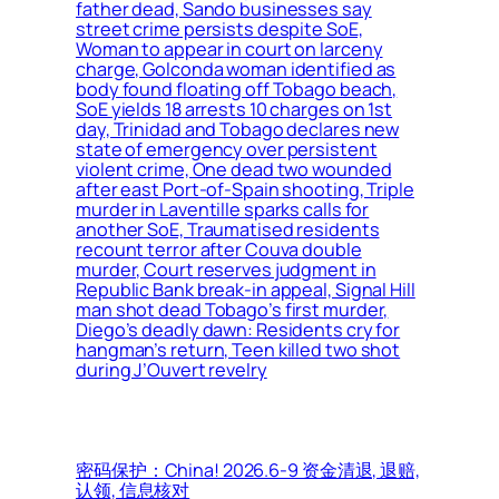
father dead, Sando businesses say
street crime persists despite SoE,
Woman to appear in court on larceny
charge, Golconda woman identified as
body found floating off Tobago beach,
SoE yields 18 arrests 10 charges on 1st
day, Trinidad and Tobago declares new
state of emergency over persistent
violent crime, One dead two wounded
after east Port-of-Spain shooting, Triple
murder in Laventille sparks calls for
another SoE, Traumatised residents
recount terror after Couva double
murder, Court reserves judgment in
Republic Bank break-in appeal, Signal Hill
man shot dead Tobago’s first murder,
Diego’s deadly dawn: Residents cry for
hangman’s return, Teen killed two shot
during J’Ouvert revelry
密码保护：China! 2026.6-9 资金清退, 退赔,
认领, 信息核对