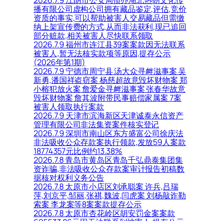
2026.7.9 江阴市公安局侦办湖北热朝文化传
播有限公司虚构公司拥有藏品鉴定,评估,竞价
资质的事实,可以帮助被害人交易藏品但需缴
纳上架宣传费的方式,从而非法获利,现已追回
部分赃款,相关被害人尽快联系领取
2026.7.9 福州市连江县39案案款因无法联系
被害人,暂无法核实款项等原因,提存公示
(2026年第1期)
2026.7.9 宁德市周宁县 汤大众寻衅滋事案 吴
新勇,潘国祥盗窃案 杨慈超故意毁坏财物案 郑
小榕犯放火案 詹爱金寻衅滋事案 张春华故意
毁坏财物案 詹其波附带民事赔偿家属案 7案
被害人领取执行案款
2026.7.9 天津市滨海新区天津诚泰永信资产
管理有限公司非法集资案件核实登记
2026.7.9 深圳市南山区东方盛富公司徐庆法
非法吸收公众存款案执行领款,发放59人案款
18774357元比例约13.38%
2026.7.8 青岛市黄岛区青岛千弘鼎泰集团集
资诈骗,非法吸收公众存款案审计报告初稿数
据核对权利义务公告
2026.7.8 太原市小店区刘承聪案 许兵,吕瑞
萍,刘京平,邹丽,张祺,魏波,闫虎案 刘杨敲诈勒
索案 李龙案等8案案款提存公示
2026.7.8 太原市杏花岭区胡安罚金案案款