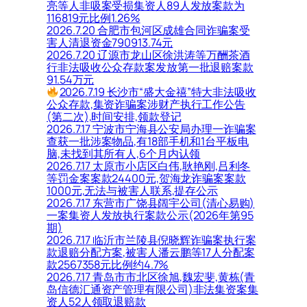
亮等人非吸案受损集资人89人发放案款为
116819元比例1.26%
2026.7.20 合肥市包河区成雄合同诈骗案受
害人清退资金790913.74元
2026.7.20 辽源市龙山区徐洪涛等万酬茶酒
行非法吸收公众存款案发放第一批退赔案款
91.54万元
2026.7.19 长沙市“盛大金禧”特大非法吸收
公众存款,集资诈骗案涉财产执行工作公告
(第二次),时间安排,领款登记
2026.7.17 宁波市宁海县公安局办理一诈骗案
查获一批涉案物品,有18部手机和1台平板电
脑,未找到其所有人,6个月内认领
2026.7.17 太原市小店区白伟,耿艳刚,吕利冬
等罚金案案款24400元,贺海龙诈骗案案款
1000元,无法与被害人联系,提存公示
2026.7.17 东营市广饶县阔宇公司(清心易购)
一案集资人发放执行案款公示(2026年第95
期)
2026.7.17 临沂市兰陵县倪晓辉诈骗案执行案
款退赔分配方案,被害人潘云鹏等17人分配案
款2567358元比例约4.7%
2026.7.17 青岛市市北区徐旭,魏宏斐,黄栋(青
岛信德汇通资产管理有限公司)非法集资案集
资人52人领取退赔款