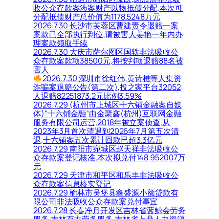
收公众存款案涉案财产以物抵债分配,本次可
分配抵债财产总价值为1178.5248万元
2026.7.30 长沙市芙蓉区曹建责令退赔一案
案款已全部执行到位,请被害人姜艳一年内办
理案款领取手续
2026.7.30 大庆市萨尔图区国轶非法吸收公
众存款案款项38500元,将按判项退赔88名被
害人
2026.7.30 深圳市徐红伟,黄诗樵等人集资
诈骗案退赔公告(第二次),投之家平台32052
人退赔82251873.2元比例3.59%
2026.7.29 (杭州市上城区十六铺金融案自媒
体)“十六铺金融”由金聚鑫(杭州)互联网金融
服务有限公司运营,2018年被立案侦查,从
2023年3月首次清退到2026年7月第五次清
退,十六铺案五次累计回款已超3.3亿元
2026.7.29 南阳市宛城区赵天祥非法吸收公
众存款案登记核准,本次拟兑付148.952007万
元
2026.7.29 天津市和平区和乐丰非法吸收公
众存款案信息核实登记
2026.7.29 榆林市吴堡县鑫盛源小额贷款有
限公司非法吸收公众存款案兑付事宜
2026.7.28 长春净月开发区吉林省蓝鲸会劳务