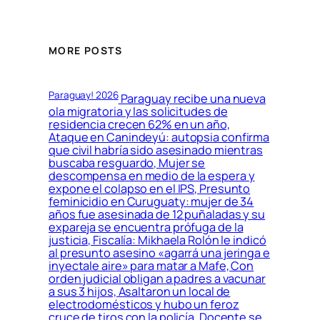
MORE POSTS
Paraguay! 2026
Paraguay recibe una nueva
ola migratoria y las solicitudes de
residencia crecen 62% en un año,
Ataque en Canindeyú: autopsia confirma
que civil habría sido asesinado mientras
buscaba resguardo, Mujer se
descompensa en medio de la espera y
expone el colapso en el IPS, Presunto
feminicidio en Curuguaty: mujer de 34
años fue asesinada de 12 puñaladas y su
expareja se encuentra prófuga de la
justicia, Fiscalía: Mikhaela Rolón le indicó
al presunto asesino «agarrá una jeringa e
inyectale aire» para matar a Mafe, Con
orden judicial obligan a padres a vacunar
a sus 3 hijos, Asaltaron un local de
electrodomésticos y hubo un feroz
cruce de tiros con la policía, Docente se