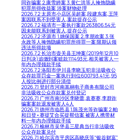
同诈骗案 2.康雪婷案 3.黄仁洪等人掩饰隐瞒
犯罪所得收益案 涉案财物处理
2026.7.2 太原市小店区吴超案,段建东案,王萍
案因联系不到受害人,案款提存公示
2026.7.2 福清市一案执行案款263806.54元
因未能联系到被害人,提存公示
2026.7.2 济源市 1.姚保国案 2.李朋欢案 3.张
永政等人掩饰隐瞒犯罪所得罪一案 限期认领
违法所得款项
2026.7.2 长治市壶关县王坤案(2019年12月10
日判决)追缴到案赃款111493元,相关被害人一
年内办理领款手续
2026.7.2 洛阳市伊川县李晓玉犯非法吸收公
众存款罪罚金一案执行到位600793.41元,95
人按比例进行部分清偿
2026.7.1 登封市河南嵩林电子商务有限公司
非法吸收公众存款案兑付登记
2026.7.1 广州市南沙区李晓蕾,袁赛赛,李群诈
骗案案款退发被害人4人
2026.7.1 德州市临邑县 1.陈茂光等诈骗案 2.帕
和日登•赛提艾合买提帮信案 被害人携带材
料一年内办理领款手续
2026.7.1 榆林市吴堡县三星典当行非法吸收
公众存款案兑付
2026.7.1 哈尔滨市平房区高晓庆等“银谷财富”