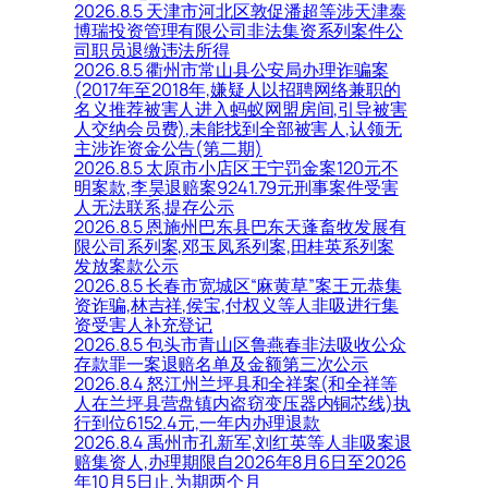
2026.8.5 天津市河北区敦促潘超等涉天津泰
博瑞投资管理有限公司非法集资系列案件公
司职员退缴违法所得
2026.8.5 衢州市常山县公安局办理诈骗案
(2017年至2018年,嫌疑人以招聘网络兼职的
名义推荐被害人进入蚂蚁网盟房间,引导被害
人交纳会员费),未能找到全部被害人,认领无
主涉诈资金公告(第二期)
2026.8.5 太原市小店区王宁罚金案120元不
明案款,李昊退赔案9241.79元刑事案件受害
人无法联系,提存公示
2026.8.5 恩施州巴东县巴东天蓬畜牧发展有
限公司系列案,邓玉凤系列案,田桂英系列案
发放案款公示
2026.8.5 长春市宽城区“麻黄草”案王元恭集
资诈骗,林吉祥,侯宝,付权义等人非吸进行集
资受害人补充登记
2026.8.5 包头市青山区鲁燕春非法吸收公众
存款罪一案退赔名单及金额第三次公示
2026.8.4 怒江州兰坪县和全祥案(和全祥等
人在兰坪县营盘镇内盗窃变压器内铜芯线)执
行到位6152.4元,一年内办理退款
2026.8.4 禹州市孔新军,刘红英等人非吸案退
赔集资人,办理期限自2026年8月6日至2026
年10月5日止,为期两个月