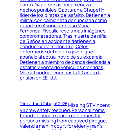
contra 14 personas por amenaza de
hechos punibles, Capturan a Chupetín
líder de los piratas del asfalto, Detienen a
militar con camioneta denunciada como
robada en Asunción, Caso María
Fernanda: Fiscalía revela más imágenes
comprometedoras, Tras muerte de niña
de 5 años en accidente detienen a
conductor de motocarro, Celos
enfermizos: detienen a joven que
apuñaló al actual novio de su expareja,
Detienen a miembro de banda dedicada a
estafas y venta de vehículos clonados,
Marset podría tener hasta 20 años de
prisión en EE. UU.
Trinidad and Tobago! 2026
Missing ST Vincent
VII crew safely rescued, Personal items
found on beach search continues for
persons missing from capsized pirogue,
Valencia man in court for elderly man’s