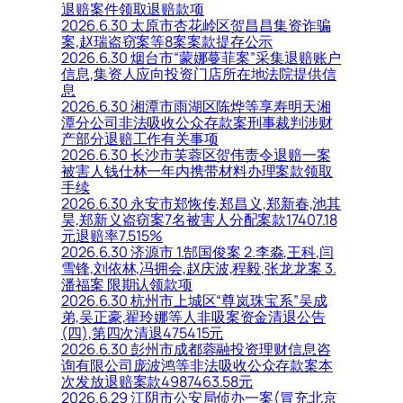
退赔案件领取退赔款项
2026.6.30 太原市杏花岭区贺昌昌集资诈骗
案,赵瑞盗窃案等8案案款提存公示
2026.6.30 烟台市“蒙娜蔓菲案”采集退赔账户
信息,集资人应向投资门店所在地法院提供信
息
2026.6.30 湘潭市雨湖区陈烨等享寿明天湘
潭分公司非法吸收公众存款案刑事裁判涉财
产部分退赔工作有关事项
2026.6.30 长沙市芙蓉区贺伟责令退赔一案
被害人钱仕林一年内携带材料办理案款领取
手续
2026.6.30 永安市郑恢传,郑昌义,郑新春,池其
昊,郑新义盗窃案7名被害人分配案款17407.18
元退赔率7.515%
2026.6.30 济源市 1.郜国俊案 2.李淼,王科,闫
雪锋,刘依林,冯拥会,赵庆波,程毅,张龙龙案 3.
潘福案 限期认领款项
2026.6.30 杭州市上城区“尊岚珠宝系”吴成
弟,吴正豪,翟玲娜等人非吸案资金清退公告
(四),第四次清退475415元
2026.6.30 彭州市成都蓉融投资理财信息咨
询有限公司庞波鸿等非法吸收公众存款案本
次发放退赔案款4987463.58元
2026.6.29 江阴市公安局侦办一案(冒充北京