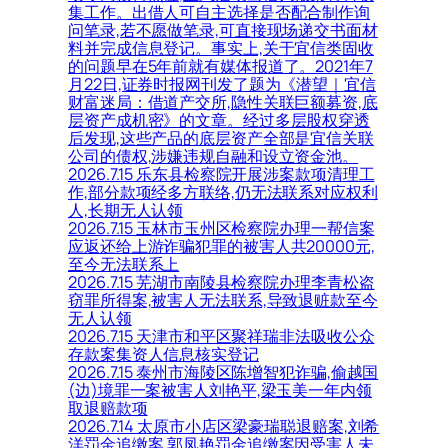
集工作。出借人可自主选择是否配合制作询
问笔录,若不愿做笔录,可直接现场递交书面材
料并完成信息登记。事实上,关于宜信类固收
的问题早在5年前就有媒体报道了。2021年7
月22日,证券时报网刊发了题为《潜望｜宜信
财富迷局：借道产交所,隐性关联巨额募资,底
层资产成机密》的文章。经过多层股权穿透
后发现,这些产品的底层资产全部是宜信关联
公司的债权,涉嫌违规自融和设立资金池。
2026.7.15 乐东县检察院开展涉案款项清理工
作,部分款项经多方联络,仍无法联系对应权利
人,长期无人认领
2026.7.15 玉林市玉州区检察院办理一帮信案
应返还给上游诈骗犯罪的被害人共20000元,
至今无法联系上
2026.7.15 芜湖市南陵县检察院办理李青松盗
窃罪所得案,被害人无法联系,导致退赃款至今
无人认领
2026.7.15 天津市和平区聚祥瑞非法吸收公众
存款案集资人信息核实登记
2026.7.15 泰州市海陵区陈增智犯诈骗,偷越国
(边)境罪一案被害人刘艳平,梁玉美一年内领
取退赔款项
2026.7.14 太原市小店区梁豪瑞聪退赔案,刘希
洋罚金追缴案,郭凤艳罚金追缴案因受害人未