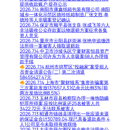
提供收款账户,提存公示
2026.7.14 南阳市康鑫纸箱包装有限公司,南阳
城乡一体化示范区德玲纸箱制造厂张文胜,单
德玲等人非吸案登记确认
2026.7.14 保定市顺平县张文良,张成飞等六人
非法吸收公众存款案以物退赔方案征求各集
资人意见
2026.7.14 重庆市云阳县赵崇淋,张艳华追缴违
法所得一案被害人领取退赔款
2026.7.14 中卫市沙坡头区宁夏财富恒昌资产
管理有限公司许东力等人非吸案68人办理领
款手续
2026.7.14 杭州市拱墅区“投融家”案受损人
员资金清退公告(二),第二次清退
58455427.47元
2026.7.14 上海市“聚财猫系”集资诈骗案第
三次案款发放137657人3.1亿余元比例3%(前
两次发放比例8.5%)
2026.7.13 玉林市容县检察院办理一掩饰隐瞒
犯罪所得案,应按比例返还25名被害人共
3422.72元,无法联系被害人
2026.7.13 昭通市镇雄县清理出一批应退未退
的保证金合计30789.04,现已具备退款条件,4
人1公司至今未取得有效联络
2026.7.13 大庆市萨尔图区韩金梅非法吸收公