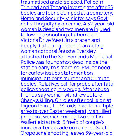
traumatised and displaced, Police in
Trinidad and Tobago investigate after 56
bodies are found dumped at a cemetery,
Homeland Security Minister says Govt
not sitting idly by on crime, A 32-year-old
woman is dead and two men are injured
following a shooting at a home on
Victoria Drive West, In a brazen and
deeply disturbing incident an acting
woman corporal Anusha Eversley
attached to the San Fernando Municipal
Police was found shot dead inside the
station early this morning, PM: no need
for curfew issues statement on
municipal officer’s murder and Cumuto
bodies, Relatives call for probe after fatal
police shooting in Moruga, After abuse
friends say woman withdrew before
Ghany’s killing, Girl dies after collision at
Pigeon Point, TTPS raids lead to multiple
arrests over Easter weekend, Man killed
pregnant woman among two shot in
Wallerfield attack, 5 freed of couple’s
murder after decade on remand, South
Oropouche shooting leaves 39-year-old