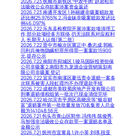
2026.7.23 抚顺市新抚区“中农牛肉”赵岩松非
法吸收公众存款案涉案资金返还
2026.7.23 南通开发区 1.孙丽建非吸案赃款发
还比例25.9765% 2.冯金妹非吸案赃款发还比
例46.097%
2026.7.22 乐东县检察院开展涉案款项清理工
作,部分款项经多方联络,仍无法联系对应权利
人,长期无人认领(第二批)
2026.7.22 晋中市榆次区冀正中,桑志成,郭栋,
闫利兵掩饰隐瞒犯罪所得罪一案案款15900
元,提存公示
2026.7.22 南阳市宛城区 1.骏马国际投资担保
公司非吸案 2.南阳市九龙源企业营销策划有
限公司非吸案 登记
2026.7.22 宜宾市南溪区夏伍责令退赔一案多
次联系被害人段虹霞均不办理退款手续
2026.7.22 成都市美联蜀房地产开发有限公司
刑事退赔债权组第一批次已现金清偿完毕
2026.7.22 哈尔滨市平房区高晓庆等“银谷财
富”退赔案件第一批批量发放70名集资人总金
额为141,048.56元
2026.7.21 包头市青山区郭华,冯伟伟,陈俊秀,
马智强非法吸收公众存款罪一案退赔名单及
金额公示
2026.7.21 抚州市宜黄县 1.许小英,刘瑛,段亚