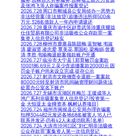
服务,吉林百大劳务服务,吉林省上鼎人力资源
及张鸿飞等人诈骗案件报案登记
2026.7.28 周口市郸城县公安局侦办一恶势力
非法经营案(非法放贷)追缴违法所得500余
万元,328名借款人一年内申请退还
2026.7.28 重庆市渝中区赵贵武等涉重庆耀益
仕佳贸易有限公司非法吸收公众存款罪一案
集资人信息登记核实
2026.7.28 柳州市鹿寨县陈甜梅,蓝智敏,韦淑
清,廖淑贤,凌忠爱,覃美花,覃国松,梁梅娟,曾素
清,李胜,韦瑜梅退赔案领款账户开通
2026.7.27 临汾市大宁县 1.郑育敏罚金案款
1000186.69元 2.吴少含追缴案款20000元 因
罚金子账户尚未设立完成,提存公示
2026.7.27 射洪市文映傚责令退赔一案案款
80000元转至射洪市民间融资理财问题依法
处置办公室名下账户
2026.7.27 无锡市滨湖区肖梅兰,王援成等人
鸿广系列非吸案集资人信息登记(投资第一
金,大恒亚太,金曈资本,枫树认养项目)
2026.7.24 福州市闽侯县公安局办理诈骗案
扣押304482元发还各地68名被害人,16人已
联系并发还,仍有42人未成功联系(名单)
2026.7.24 大连市沙河口区“刘仁明非法吸收
公众存款罪”案集资人第一次信息登记