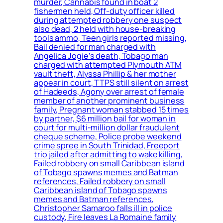
murder, Cannabis found in boat 2
fishermen held, Off-duty officer killed
during attempted robbery one suspect
also dead, 2 held with house-breaking
tools ammo, Teen girls reported missing,
Bail denied for man charged with
Angelica Jogie’s death, Tobago man
charged with attempted Plymouth ATM
vault theft, Alyssa Phillip & her mother
appear in court, TTPS still silent on arrest
of Hadeeds, Agony over arrest of female
member of another prominent business
family, Pregnant woman stabbed 15 times
by partner, $6 million bail for woman in
court for multi-million dollar fraudulent
cheque scheme, Police probe weekend
crime spree in South Trinidad, Freeport
trio jailed after admitting to wake killing,
Failed robbery on small Caribbean island
of Tobago spawns memes and Batman
references, Failed robbery on small
Caribbean island of Tobago spawns
memes and Batman references,
Christopher Samaroo falls ill in police
custody, Fire leaves La Romaine family