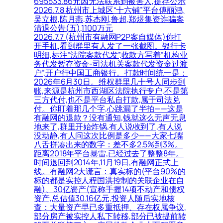
695533.86元因无法联系到被害人,提存公示
2026.7.8 杭州市上城区“十六铺”平台傅丽鸿,
吴立根,陈月燕,苏杰刚,鲁超,郑煜集资诈骗案
清退公告(五),1100万元
2026.7.7 (杭州市有融网P2P案自媒体)你打
开手机,看到群里有人发了一张截图。银行卡
明细,标注“法院案款代发”,收款方写着“机构业
务代发暂存资金-司法机关案款代发资金过渡
户”,开户行中国工商银行。打款时间统一是：
2026年6月30日。维权群里几十号人同步到
账,来源是杭州市西湖区法院执行专户,不是第
三方代付,也不是平台私自打款,属于司法兑
付。你盯着那几个字,心跳漏了半拍——这是
有融网的退款？没有通知,钱就这么无声无息
地来了,群里开始炸锅,有人说收到了,有人说
没动静,有人问这次比例是多少——大家七嘴
八舌拼凑出来的数字：差不多2.5%到3%。
距离2018年平台暴雷,已经过去了整整8年。
时间退回到2014年,11月19日,有融网正式上
线。有融网2大谎言：真实标的(平台90%的
标的都是实控人程国洪控制的关联企业在自
融)、30亿资产(宣称手握14项不动产和债权
资产,总估值30.16亿元,投资人随后实地核
查：大量资产早已多重抵押、存在权属争议,
部分房产被实控人私下转移,部分已被提前转