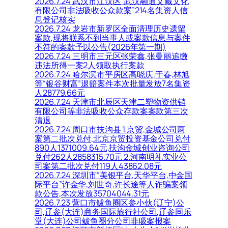
2026.7.24 武汉市江汉区“武汉融通文藏文化
有限公司非法吸收公众款案”214名集资人信
息登记核实
2026.7.24 龙岩市新罗区全面清理历史遗留
案款,现将联系不到当事人或案款信息与案件
不符的案款予以公告(2026年第一期)
2026.7.24 三明市三元区张荣鑫,张曼丽追缴
违法所得一案2人领取执行案款
2026.7.24 哈尔滨市平房区高晓庆,于春,林旭
等“银谷财富”退赔案件本次批量发放7名集资
人28779.66元
2026.7.24 天津市北辰区天津二塑物资供销
有限公司等非法吸收公众存款案案款第三次
清退
2026.7.24 周口市扶沟县 1.京贸,金城公司两
案第二批次兑付,北京京贸投资基金公司兑付
890人1371009.64元,扶沟金城创业咨询公司
兑付262人2858315.70元 2.河南明礼实业公
司案第二批次兑付119人43862.08元
2026.7.24 深圳市“美银平台,天华平台,中金国
际平台”许金华,刘世奇,许长途等人诈骗案领
款公告,本次发放35704044.31元
2026.7.23 营口市鲅鱼圈区参小伙(辽宁)公
司,辽参(大连)商务国际旅行社公司,辽参同乐
堂(大连)公司鲅鱼圈分公司非吸案报案