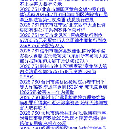
不上被害人,提存公示
2026.7.31 (北京市朝阳区黄白金钱包案自媒
体)现就2026年7月31日与朝阳区法院执行局
李亚辉法官第七次沟通,获悉执行进展
2026.7.31 南京市江宁区“北京四季大通投资
集团有限公司”系列案件信息登记
2026.7.31 大庆市龙凤区 1.唐锐案执行到位
47750.74元分配给13人 2.周德生案执行到位
2348.75元分配给23人
2026.7.31 信阳市淮滨县敖佳银,陈泽英诈骗
案损失退赔,案涉款项未联系到所有被害人或
部分虽联系但未能正常认领(67人)
2026.7.31 荆州市沙市区“熊家冢”案集资人第
四次清退金额2474715.18元发放比例为
0.96%
2026.7.30 台州市路桥区检察院办理李恩平
等人诈骗案,李恩平退赃13394元,邓飞燕退赃
12625元,被害人一年内领取
2026.7.30 滁州市定远县检察院办理掩饰隐
瞒犯罪所得案件返还涉案资金,始终无法与被
害人取得联系
2026.7.30 太原市清徐县王向飞,张海燕刑事
附带民事赔偿案款205元,因本院暂无惩罚性
赔偿专用账户,提存公示
2026.7.30 昭通市昭阳区漆凯,闵加洪非法吸