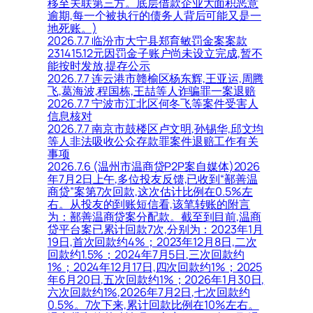
移至关联第三方。底层借款企业大面积恶意
逾期,每一个被执行的债务人背后可能又是一
地死账。)
2026.7.7 临汾市大宁县郑育敏罚金案案款
231415.12元因罚金子账户尚未设立完成,暂不
能按时发放,提存公示
2026.7.7 连云港市赣榆区杨东辉,王亚运,周腾
飞,葛海波,程国栋,王喆等人诈骗罪一案退赔
2026.7.7 宁波市江北区何冬飞等案件受害人
信息核对
2026.7.7 南京市鼓楼区卢文明,孙锡华,邱文均
等人非法吸收公众存款罪案件退赔工作有关
事项
2026.7.6 (温州市温商贷P2P案自媒体)2026
年7月2日上午,多位投友反馈,已收到“鄯善温
商贷”案第7次回款,这次估计比例在0.5%左
右。从投友的到账短信看,该笔转账的附言
为：鄯善温商贷案分配款。截至到目前,温商
贷平台案已累计回款7次,分别为：2023年1月
19日,首次回款约4%；2023年12月8日,二次
回款约1.5%；2024年7月5日,三次回款约
1%；2024年12月17日,四次回款约1%；2025
年6月20日,五次回款约1%；2026年1月30日,
六次回款约1%,2026年7月2日,七次回款约
0.5%。7次下来,累计回款比例在10%左右。