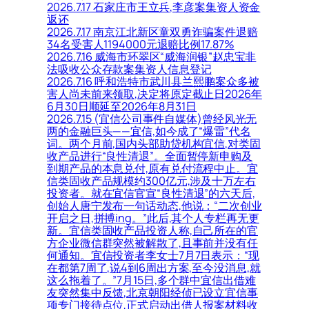
2026.7.17 石家庄市王立兵,李彦案集资人资金
返还
2026.7.17 南京江北新区童双勇诈骗案件退赔
34名受害人1194000元退赔比例17.87%
2026.7.16 威海市环翠区“威海润银”赵忠宝非
法吸收公众存款案集资人信息登记
2026.7.16 呼和浩特市武川县兰熙鹏案众多被
害人尚未前来领取,决定将原定截止日2026年
6月30日顺延至2026年8月31日
2026.7.15 (宜信公司事件自媒体)曾经风光无
两的金融巨头——宜信,如今成了“爆雷”代名
词。两个月前,国内头部助贷机构宜信,对类固
收产品进行“良性清退”。全面暂停新申购及
到期产品的本息兑付,原有兑付流程中止。宜
信类固收产品规模约300亿元,涉及十万左右
投资者。就在宜信官宣“良性清退”的六天后,
创始人唐宁发布一句话动态,他说：“二次创业
开启之日,拼搏ing。”此后,其个人专栏再无更
新。宜信类固收产品投资人称,自己所在的官
方企业微信群突然被解散了,且事前并没有任
何通知。宜信投资者李女士7月7日表示：“现
在都第7周了,说4到6周出方案,至今没消息,就
这么拖着了。”7月15日,多个群中宜信出借难
友突然集中反馈,北京朝阳经侦已设立宜信事
项专门接待点位,正式启动出借人报案材料收