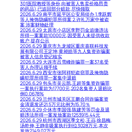
301医院教授等身份,向被害人售卖价格昂贵
的药品),已追回部分赃款,尽快领取
2026.6.29 南平市延平区公安局侦办 1.李跃辉
等人掩饰隐瞒犯罪所得案 2.许礼万家中被盗
案 涉案财物处理
2026.6.29 太原市小店区李野罚金追缴违法
所得一案案款10000元,因受害人未提供收款
账户,提存公示
2026.6.29 重庆市九龙坡区重庆喜联科技发
展有限公司王定坤,黄昶皓等九人集资诈骗案
被害人信息登记核实
2026.6.29 大连市吕雪峰诈骗罪一案37名受
害人办理认领手续
2026.6.29 西安市张阿祥犯盗窃罪及掩饰隐
瞒犯罪所得罪一案集中退赔
2026.6.29 包头市吴云凯,王超等集资诈骗罪
一案执行案款为17700元,202名集资人退赔比
例0.0678%
2026.6.29 兰州市城关区王鹏合同诈骗案资
金清退发还21.5万元比例为15.70％
2026.6.29 介休市李国强,陈建芳等罚金及退
赔违法所得一案发放案款1253915.44元
2026.6.29 杭州市西湖区季文松,王岿,徐昌梅,
汤乾伸,王静非吸案执行到位3028万元,本次
发放2149.02万元