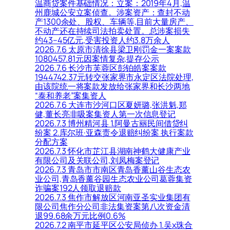
温商贷案件基础情况：立案：2019年4月,温
州鹿城公安立案侦查。涉案资产：查封不动
产1300余处、股权、车辆等,目前大量房产、
不动产还在持续司法拍卖处置。总涉案损失
约43–45亿元,受害投资人约3.8万余人
2026.7.6 太原市清徐县梁卫刚罚金一案案款
1080457.81元因案情复杂,提存公示
2026.7.6 长沙市芙蓉区彭铂皓案案款
1944742.37元转交张家界市永定区法院处理,
由该院统一将案款发放给张家界和长沙两地
“泰和养老”案集资人
2026.7.6 大连市沙河口区夏妍璐,张洪魁,郑
健,董长亮非吸案集资人第一次信息登记
2026.7.3 博州精河县 1.阿曼古丽民间借贷纠
纷案 2.库尔班·亚森责令退赔纠纷案 执行案款
分配方案
2026.7.3 怀化市芷江县湖南神鹤大健康产业
有限公司及关联公司,刘凤梅案登记
2026.7.3 青岛市市南区青岛香薰山谷生态农
业公司,青岛香薰谷园生态农业公司葛蓉集资
诈骗案192人领取退赔款
2026.7.3 焦作市解放区河南亚圣实业集团有
限公司焦作分公司非法集资案第八次资金清
退99.68余万元比例0.6%
2026.7.2 南平市延平区公安局侦办 1.吴x珠合