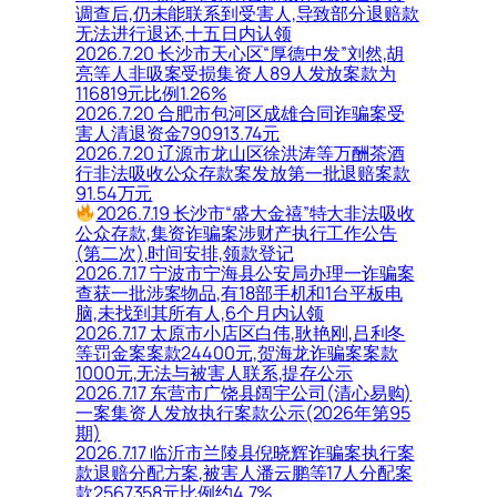
调查后,仍未能联系到受害人,导致部分退赔款
无法进行退还,十五日内认领
2026.7.20 长沙市天心区“厚德中发”刘然,胡
亮等人非吸案受损集资人89人发放案款为
116819元比例1.26%
2026.7.20 合肥市包河区成雄合同诈骗案受
害人清退资金790913.74元
2026.7.20 辽源市龙山区徐洪涛等万酬茶酒
行非法吸收公众存款案发放第一批退赔案款
91.54万元
2026.7.19 长沙市“盛大金禧”特大非法吸收
公众存款,集资诈骗案涉财产执行工作公告
(第二次),时间安排,领款登记
2026.7.17 宁波市宁海县公安局办理一诈骗案
查获一批涉案物品,有18部手机和1台平板电
脑,未找到其所有人,6个月内认领
2026.7.17 太原市小店区白伟,耿艳刚,吕利冬
等罚金案案款24400元,贺海龙诈骗案案款
1000元,无法与被害人联系,提存公示
2026.7.17 东营市广饶县阔宇公司(清心易购)
一案集资人发放执行案款公示(2026年第95
期)
2026.7.17 临沂市兰陵县倪晓辉诈骗案执行案
款退赔分配方案,被害人潘云鹏等17人分配案
款2567358元比例约4.7%