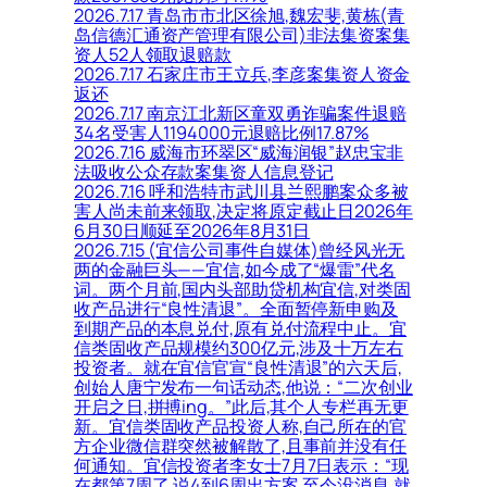
2026.7.17 青岛市市北区徐旭,魏宏斐,黄栋(青
岛信德汇通资产管理有限公司)非法集资案集
资人52人领取退赔款
2026.7.17 石家庄市王立兵,李彦案集资人资金
返还
2026.7.17 南京江北新区童双勇诈骗案件退赔
34名受害人1194000元退赔比例17.87%
2026.7.16 威海市环翠区“威海润银”赵忠宝非
法吸收公众存款案集资人信息登记
2026.7.16 呼和浩特市武川县兰熙鹏案众多被
害人尚未前来领取,决定将原定截止日2026年
6月30日顺延至2026年8月31日
2026.7.15 (宜信公司事件自媒体)曾经风光无
两的金融巨头——宜信,如今成了“爆雷”代名
词。两个月前,国内头部助贷机构宜信,对类固
收产品进行“良性清退”。全面暂停新申购及
到期产品的本息兑付,原有兑付流程中止。宜
信类固收产品规模约300亿元,涉及十万左右
投资者。就在宜信官宣“良性清退”的六天后,
创始人唐宁发布一句话动态,他说：“二次创业
开启之日,拼搏ing。”此后,其个人专栏再无更
新。宜信类固收产品投资人称,自己所在的官
方企业微信群突然被解散了,且事前并没有任
何通知。宜信投资者李女士7月7日表示：“现
在都第7周了,说4到6周出方案,至今没消息,就