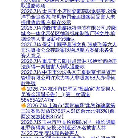
(边)境罪一案被害人刘艳平,梁玉美一年内领
取退赔款项
2026.7.14 太原市小店区梁豪瑞聪退赔案,刘希
洋罚金追缴案,郭凤艳罚金追缴案因受害人未
提供收款账户,提存公示
2026.7.14 南阳市康鑫纸箱包装有限公司,南阳
城乡一体化示范区德玲纸箱制造厂张文胜,单
德玲等人非吸案登记确认
2026.7.14 保定市顺平县张文良,张成飞等六人
非法吸收公众存款案以物退赔方案征求各集
资人意见
2026.7.14 重庆市云阳县赵崇淋,张艳华追缴违
法所得一案被害人领取退赔款
2026.7.14 中卫市沙坡头区宁夏财富恒昌资产
管理有限公司许东力等人非吸案68人办理领
款手续
2026.7.14 杭州市拱墅区“投融家”案受损人
员资金清退公告(二),第二次清退
58455427.47元
2026.7.14 上海市“聚财猫系”集资诈骗案第
三次案款发放137657人3.1亿余元比例3%(前
两次发放比例8.5%)
2026.7.13 玉林市容县检察院办理一掩饰隐瞒
犯罪所得案,应按比例返还25名被害人共
3422.72元,无法联系被害人