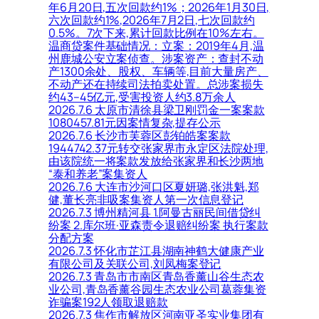
年6月20日,五次回款约1%；2026年1月30日,
六次回款约1%,2026年7月2日,七次回款约
0.5%。7次下来,累计回款比例在10%左右。
温商贷案件基础情况：立案：2019年4月,温
州鹿城公安立案侦查。涉案资产：查封不动
产1300余处、股权、车辆等,目前大量房产、
不动产还在持续司法拍卖处置。总涉案损失
约43–45亿元,受害投资人约3.8万余人
2026.7.6 太原市清徐县梁卫刚罚金一案案款
1080457.81元因案情复杂,提存公示
2026.7.6 长沙市芙蓉区彭铂皓案案款
1944742.37元转交张家界市永定区法院处理,
由该院统一将案款发放给张家界和长沙两地
“泰和养老”案集资人
2026.7.6 大连市沙河口区夏妍璐,张洪魁,郑
健,董长亮非吸案集资人第一次信息登记
2026.7.3 博州精河县 1.阿曼古丽民间借贷纠
纷案 2.库尔班·亚森责令退赔纠纷案 执行案款
分配方案
2026.7.3 怀化市芷江县湖南神鹤大健康产业
有限公司及关联公司,刘凤梅案登记
2026.7.3 青岛市市南区青岛香薰山谷生态农
业公司,青岛香薰谷园生态农业公司葛蓉集资
诈骗案192人领取退赔款
2026.7.3 焦作市解放区河南亚圣实业集团有