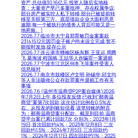
资产,总估值30.16亿元,投资人随后实地核
查：大量资产早已多重抵押、存在权属争议,
部分房产被实控人私下转移,部分已被提前转
移至关联第三方。底层借款企业大面积恶意
逾期,每一个被执行的债务人背后可能又是一
地死账。)
2026.7.7 临汾市大宁县郑育敏罚金案案款
231415.12元因罚金子账户尚未设立完成,暂不
能按时发放,提存公示
2026.7.7 连云港市赣榆区杨东辉,王亚运,周腾
飞,葛海波,程国栋,王喆等人诈骗罪一案退赔
2026.7.7 宁波市江北区何冬飞等案件受害人
信息核对
2026.7.7 南京市鼓楼区卢文明,孙锡华,邱文均
等人非法吸收公众存款罪案件退赔工作有关
事项
2026.7.6 (温州市温商贷P2P案自媒体)2026
年7月2日上午,多位投友反馈,已收到“鄯善温
商贷”案第7次回款,这次估计比例在0.5%左
右。从投友的到账短信看,该笔转账的附言
为：鄯善温商贷案分配款。截至到目前,温商
贷平台案已累计回款7次,分别为：2023年1月
19日,首次回款约4%；2023年12月8日,二次
回款约1.5%；2024年7月5日,三次回款约
1%；2024年12月17日,四次回款约1%；2025