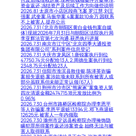
付及后续维权进展,现将抓钱猫案件分案审理,
资金返还,冻结资产及后续工作方向做些说明
2026.8.1 太原市小店区段燕飞案 罗江慧,刘王
强案 武奎案 马振华案 4案案款10余万 因联系
不上被害人,提存公示
2026.7.31 (北京市朝阳区黄白金钱包案自媒
体)现就2026年7月31日与朝阳区法院执行局
李亚辉法官第七次沟通,获悉执行进展
2026.7.31 南京市江宁区“北京四季大通投资
集团有限公司”系列案件信息登记
2026.7.31 大庆市龙凤区 1.唐锐案执行到位
47750.74元分配给13人 2.周德生案执行到位
2348.75元分配给23人
2026.7.31 信阳市淮滨县敖佳银,陈泽英诈骗
案损失退赔,案涉款项未联系到所有被害人或
部分虽联系但未能正常认领(67人)
2026.7.31 荆州市沙市区“熊家冢”案集资人第
四次清退金额2474715.18元发放比例为
0.96%
2026.7.30 台州市路桥区检察院办理李恩平
等人诈骗案,李恩平退赃13394元,邓飞燕退赃
12625元,被害人一年内领取
2026.7.30 滁州市定远县检察院办理掩饰隐
瞒犯罪所得案件返还涉案资金,始终无法与被
害人取得联系