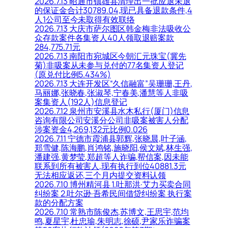
2026.7.13 昭通市镇雄县清理出一批应退未退
的保证金合计30789.04,现已具备退款条件,4
人1公司至今未取得有效联络
2026.7.13 大庆市萨尔图区韩金梅非法吸收公
众存款案件各集资人40人领取退赔案款
284,775.71元
2026.7.13 南阳市宛城区今朝汇元珠宝(冀先
菊)非吸案从未参与兑付的77名集资人登记
(原兑付比例5.434%)
2026.7.13 大连开发区“久信融富”吴珊珊,王丹,
马丽娜,张晓春,张淑琴,宁春美,潘慧等人非吸
案集资人(192人)信息登记
2026.7.12 泉州市安溪县水木私行(厦门)信息
咨询有限公司安溪分公司非吸案被害人分配
涉案资金4,269,132元比例0.026
2026.7.11 宁德市霞浦县郭辉,张晓晨,叶子涵,
郑雪健,陈海鹏,肖鸿铭,施晓阳,侯文斌,林生强,
潘建强,黄梦莹,郑超等人诈骗,帮信案,因未能
联系到所有被害人,现有执行到位40881.3元
无法相应返还,三个月内提交资料认领
2026.7.10 博州精河县 1.吐那洪·艾力买卖合同
纠纷案 2.吐尔逊·吾希民间借贷纠纷案 执行案
款的分配方案
2026.7.10 常熟市陈俊杰,苏博文,王思宇,范均
鸣,夏星宇,杜忠瑜,朱明志,徐硕,尹家乐诈骗案