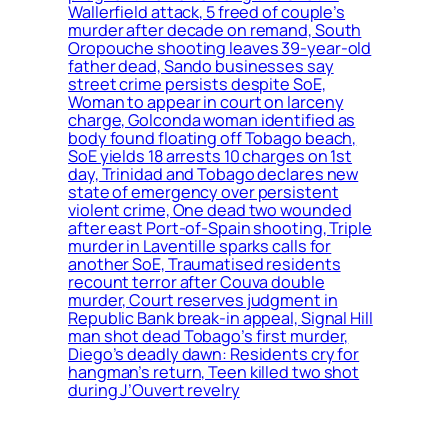
Wallerfield attack, 5 freed of couple’s
murder after decade on remand, South
Oropouche shooting leaves 39-year-old
father dead, Sando businesses say
street crime persists despite SoE,
Woman to appear in court on larceny
charge, Golconda woman identified as
body found floating off Tobago beach,
SoE yields 18 arrests 10 charges on 1st
day, Trinidad and Tobago declares new
state of emergency over persistent
violent crime, One dead two wounded
after east Port-of-Spain shooting, Triple
murder in Laventille sparks calls for
another SoE, Traumatised residents
recount terror after Couva double
murder, Court reserves judgment in
Republic Bank break-in appeal, Signal Hill
man shot dead Tobago’s first murder,
Diego’s deadly dawn: Residents cry for
hangman’s return, Teen killed two shot
during J’Ouvert revelry