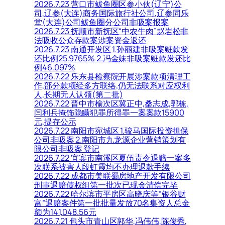
2026.7.23 营口市鲅鱼圈区参小伙(辽宁)公
司,辽参(大连)商务国际旅行社公司,辽参同乐
堂(大连)公司鲅鱼圈分公司非吸案报案
2026.7.23 抚顺市新抚区“中农牛肉”赵岩松非
法吸收公众存款案涉案资金返还
2026.7.23 南通开发区 1.孙丽建非吸案赃款发
还比例25.9765% 2.冯金妹非吸案赃款发还比
例46.097%
2026.7.22 乐东县检察院开展涉案款项清理工
作,部分款项经多方联络,仍无法联系对应权利
人,长期无人认领(第二批)
2026.7.22 晋中市榆次区冀正中,桑志成,郭栋,
闫利兵掩饰隐瞒犯罪所得罪一案案款15900
元,提存公示
2026.7.22 南阳市宛城区 1.骏马国际投资担保
公司非吸案 2.南阳市九龙源企业营销策划有
限公司非吸案 登记
2026.7.22 宜宾市南溪区夏伍责令退赔一案多
次联系被害人段虹霞均不办理退款手续
2026.7.22 成都市美联蜀房地产开发有限公司
刑事退赔债权组第一批次已现金清偿完毕
2026.7.22 哈尔滨市平房区高晓庆等“银谷财
富”退赔案件第一批批量发放70名集资人总金
额为141,048.56元
2026.7.21 包头市青山区郭华,冯伟伟,陈俊秀,