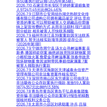
等50案执行款认领(2026年第3期）
2026.7.10 石家庄市长安区于婷婷案退赔集资
人972411.45元比例24.46%
2026.7.9 江阴市公安局侦办湖北热朝文化传
播有限公司虚构公司拥有藏品鉴定,评估,竞价
资质的事实,可以帮助被害人交易藏品但需缴
纳上架宣传费的方式,从而非法获利,现已追回
部分赃款,相关被害人尽快联系领取
2026.7.9 福州市连江县39案案款因无法联系
被害人,暂无法核实款项等原因,提存公示
(2026年第1期)
2026.7.9 宁德市周宁县 汤大众寻衅滋事案 吴
新勇,潘国祥盗窃案 杨慈超故意毁坏财物案 郑
小榕犯放火案 詹爱金寻衅滋事案 张春华故意
毁坏财物案 詹其波附带民事赔偿家属案 7案
被害人领取执行案款
2026.7.9 天津市滨海新区天津诚泰永信资产
管理有限公司非法集资案件核实登记
2026.7.9 深圳市南山区东方盛富公司徐庆法
非法吸收公众存款案执行领款,发放59人案款
18774357元比例约13.38%
2026.7.8 青岛市黄岛区青岛千弘鼎泰集团集
资诈骗,非法吸收公众存款案审计报告初稿数
据核对权利义务公告
2026.7.8 太原市小店区刘承聪案 许兵,吕瑞