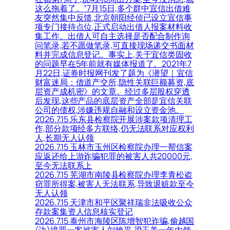
这么拖着了。”7月15日,多个群中宜信出借难
友突然集中反馈,北京朝阳经侦已设立宜信事
项专门接待点位,正式启动出借人报案材料收
集工作。出借人可自主选择是否配合制作询
问笔录,若不愿做笔录,可直接现场递交书面材
料并完成信息登记。事实上,关于宜信类固收
的问题早在5年前就有媒体报道了。2021年7
月22日,证券时报网刊发了题为《潜望｜宜信
财富迷局：借道产交所,隐性关联巨额募资,底
层资产成机密》的文章。经过多层股权穿透
后发现,这些产品的底层资产全部是宜信关联
公司的债权,涉嫌违规自融和设立资金池。
2026.7.15 乐东县检察院开展涉案款项清理工
作,部分款项经多方联络,仍无法联系对应权利
人,长期无人认领
2026.7.15 玉林市玉州区检察院办理一帮信案
应返还给上游诈骗犯罪的被害人共20000元,
至今无法联系上
2026.7.15 芜湖市南陵县检察院办理李青松盗
窃罪所得案,被害人无法联系,导致退赃款至今
无人认领
2026.7.15 天津市和平区聚祥瑞非法吸收公众
存款案集资人信息核实登记
2026.7.15 泰州市海陵区陈增智犯诈骗,偷越国