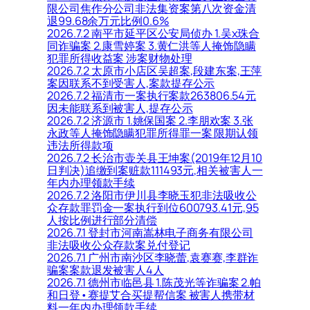
限公司焦作分公司非法集资案第八次资金清
退99.68余万元比例0.6%
2026.7.2 南平市延平区公安局侦办 1.吴x珠合
同诈骗案 2.康雪婷案 3.黄仁洪等人掩饰隐瞒
犯罪所得收益案 涉案财物处理
2026.7.2 太原市小店区吴超案,段建东案,王萍
案因联系不到受害人,案款提存公示
2026.7.2 福清市一案执行案款263806.54元
因未能联系到被害人,提存公示
2026.7.2 济源市 1.姚保国案 2.李朋欢案 3.张
永政等人掩饰隐瞒犯罪所得罪一案 限期认领
违法所得款项
2026.7.2 长治市壶关县王坤案(2019年12月10
日判决)追缴到案赃款111493元,相关被害人一
年内办理领款手续
2026.7.2 洛阳市伊川县李晓玉犯非法吸收公
众存款罪罚金一案执行到位600793.41元,95
人按比例进行部分清偿
2026.7.1 登封市河南嵩林电子商务有限公司
非法吸收公众存款案兑付登记
2026.7.1 广州市南沙区李晓蕾,袁赛赛,李群诈
骗案案款退发被害人4人
2026.7.1 德州市临邑县 1.陈茂光等诈骗案 2.帕
和日登•赛提艾合买提帮信案 被害人携带材
料一年内办理领款手续