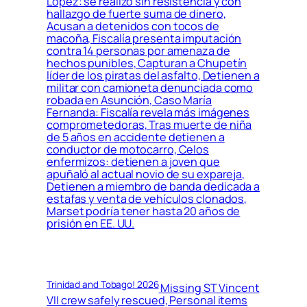
López: se realizó sin resistencia y con
hallazgo de fuerte suma de dinero,
Acusan a detenidos con tocos de
macoña, Fiscalía presenta imputación
contra 14 personas por amenaza de
hechos punibles, Capturan a Chupetín
líder de los piratas del asfalto, Detienen a
militar con camioneta denunciada como
robada en Asunción, Caso María
Fernanda: Fiscalía revela más imágenes
comprometedoras, Tras muerte de niña
de 5 años en accidente detienen a
conductor de motocarro, Celos
enfermizos: detienen a joven que
apuñaló al actual novio de su expareja,
Detienen a miembro de banda dedicada a
estafas y venta de vehículos clonados,
Marset podría tener hasta 20 años de
prisión en EE. UU.
Trinidad and Tobago! 2026
Missing ST Vincent
VII crew safely rescued, Personal items