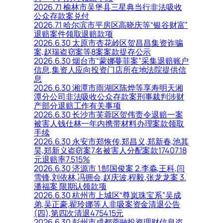
2026.7.1 榆林市吴堡县三星典当行非法吸收
公众存款案兑付
2026.7.1 哈尔滨市平房区高晓庆等“银谷财富”
退赔案件领取退赔款项
2026.6.30 太原市杏花岭区贺昌昌集资诈骗
案,赵瑞盗窃案等8案案款提存公示
2026.6.30 烟台市“蒙娜蔓菲案”采集退赔账户
信息,集资人应向投资门店所在地法院提供信
息
2026.6.30 湘潭市雨湖区陈烨等享寿明天湘
潭分公司非法吸收公众存款案刑事裁判涉财
产部分退赔工作有关事项
2026.6.30 长沙市芙蓉区贺伟责令退赔一案
被害人钱仕林一年内携带材料办理案款领取
手续
2026.6.30 永安市郑恢传,郑昌义,郑新春,池其
昊,郑新义盗窃案7名被害人分配案款17407.18
元退赔率7.515%
2026.6.30 济源市 1.郜国俊案 2.李淼,王科,闫
雪锋,刘依林,冯拥会,赵庆波,程毅,张龙龙案 3.
潘福案 限期认领款项
2026.6.30 杭州市上城区“尊岚珠宝系”吴成
弟,吴正豪,翟玲娜等人非吸案资金清退公告
(四),第四次清退475415元
2026.6.30 彭州市成都蓉融投资理财信息咨