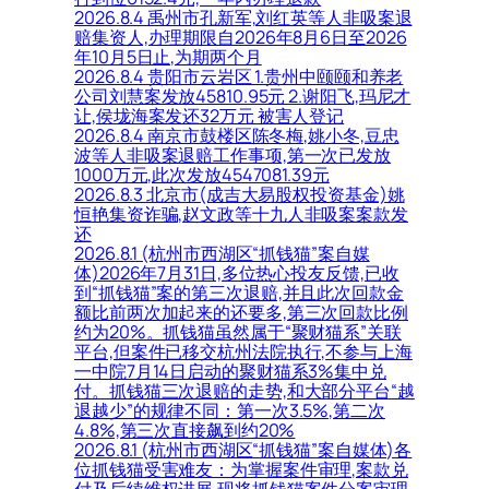
2026.8.4 禹州市孔新军,刘红英等人非吸案退
赔集资人,办理期限自2026年8月6日至2026
年10月5日止,为期两个月
2026.8.4 贵阳市云岩区 1.贵州中颐颐和养老
公司刘慧案发放45810.95元 2.谢阳飞,玛尼才
让,侯垅海案发还32万元 被害人登记
2026.8.4 南京市鼓楼区陈冬梅,姚小冬,豆忠
波等人非吸案退赔工作事项,第一次已发放
1000万元,此次发放4547081.39元
2026.8.3 北京市(成吉大易股权投资基金)姚
恒艳集资诈骗,赵文政等十九人非吸案案款发
还
2026.8.1 (杭州市西湖区“抓钱猫”案自媒
体)2026年7月31日,多位热心投友反馈,已收
到“抓钱猫”案的第三次退赔,并且此次回款金
额比前两次加起来的还要多,第三次回款比例
约为20%。抓钱猫虽然属于“聚财猫系”关联
平台,但案件已移交杭州法院执行,不参与上海
一中院7月14日启动的聚财猫系3%集中兑
付。抓钱猫三次退赔的走势,和大部分平台“越
退越少”的规律不同：第一次3.5%,第二次
4.8%,第三次直接飙到约20%
2026.8.1 (杭州市西湖区“抓钱猫”案自媒体)各
位抓钱猫受害难友：为掌握案件审理,案款兑