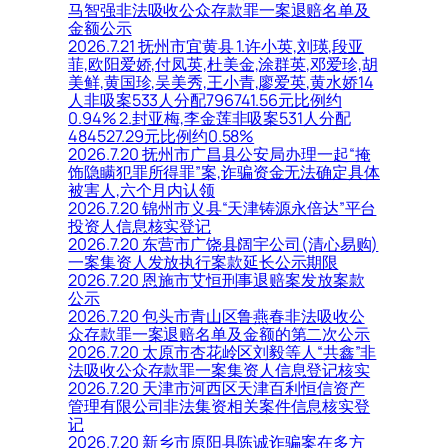
马智强非法吸收公众存款罪一案退赔名单及
金额公示
2026.7.21 抚州市宜黄县 1.许小英,刘瑛,段亚
菲,欧阳爱娇,付凤英,杜美金,涂群英,邓爱珍,胡
美鲜,黄国珍,吴美秀,王小青,廖爱英,黄水娇14
人非吸案533人分配796741.56元比例约
0.94% 2.封亚梅,李金莲非吸案531人分配
484527.29元比例约0.58%
2026.7.20 抚州市广昌县公安局办理一起“掩
饰隐瞒犯罪所得罪”案,诈骗资金无法确定具体
被害人,六个月内认领
2026.7.20 锦州市义县“天津铸源永倍达”平台
投资人信息核实登记
2026.7.20 东营市广饶县阔宇公司(清心易购)
一案集资人发放执行案款延长公示期限
2026.7.20 恩施市艾恒刑事退赔案发放案款
公示
2026.7.20 包头市青山区鲁燕春非法吸收公
众存款罪一案退赔名单及金额的第二次公示
2026.7.20 太原市杏花岭区刘毅等人“共鑫”非
法吸收公众存款罪一案集资人信息登记核实
2026.7.20 天津市河西区天津百利恒信资产
管理有限公司非法集资相关案件信息核实登
记
2026.7.20 新乡市原阳县陈诚诈骗案在多方