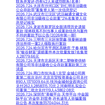
联系并发还,仍有42人未成功联系(名单)
2026.7.24 大连市沙河口区“刘仁明非法吸收
公众存款罪”案集资人第一次信息登记
2026.7.24 武汉市江汉区“武汉融通文藏文化
有限公司非法吸收公众款案”214名集资人信
息登记核实
2026.7.24 龙岩市新罗区全面清理历史遗留
案款,现将联系不到当事人或案款信息与案件
不符的案款予以公告(2026年第一期)
2026.7.24 三明市三元区张荣鑫,张曼丽追缴
违法所得一案2人领取执行案款
2026.7.24 哈尔滨市平房区高晓庆,于春,林旭
等“银谷财富”退赔案件本次批量发放7名集资
人28779.66元
2026.7.24 天津市北辰区天津二塑物资供销
有限公司等非法吸收公众存款案案款第三次
清退
2026.7.24 周口市扶沟县 1.京贸,金城公司两
案第二批次兑付,北京京贸投资基金公司兑付
890人1371009.64元,扶沟金城创业咨询公司
兑付262人2858315.70元 2.河南明礼实业公
司案第二批次兑付119人43862.08元
2026.7.24 深圳市“美银平台,天华平台,中金国
际平台”许金华,刘世奇,许长途等人诈骗案领
款公告,本次发放35704044.31元