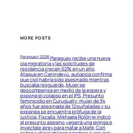
MORE POSTS
Paraguay! 2026
Paraguay recibe una nueva
ola migratoria y las solicitudes de
residencia crecen 62% en un año,
Ataque en Canindeyú: autopsia confirma
que civil habría sido asesinado mientras
buscaba resguardo, Mujer se
descompensa en medio de la espera y
expone el colapso en el IPS, Presunto
feminicidio en Curuguaty: mujer de 34
años fue asesinada de 12 puñaladas y su
expareja se encuentra prófuga de la
justicia, Fiscalía: Mikhaela Rolón le indicó
al presunto asesino «agarrá una jeringa e
inyectale aire» para matar a Mafe, Con
orden judicial obligan a padres a vacunar