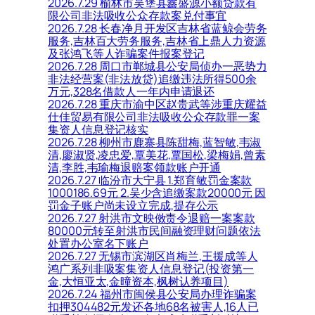
2026.7.29 榆林市吴堡县鑫盛源小额贷款有
限公司非法吸收公众存款案兑付事宜
2026.7.28 长春净月开发区吉林省蓝鲸会劳务
服务,吉林百大劳务服务,吉林省上鼎人力资源
及张鸿飞等人诈骗案件报案登记
2026.7.28 周口市郸城县公安局侦办一恶势力
非法经营案(非法放贷)追缴违法所得500余
万元,328名借款人一年内申请退还
2026.7.28 重庆市渝中区赵贵武等涉重庆耀益
仕佳贸易有限公司非法吸收公众存款罪一案
集资人信息登记核实
2026.7.28 柳州市鹿寨县陈甜梅,蓝智敏,韦淑
清,廖淑贤,凌忠爱,覃美花,覃国松,梁梅娟,曾素
清,李胜,韦瑜梅退赔案领款账户开通
2026.7.27 临汾市大宁县 1.郑育敏罚金案款
1000186.69元 2.吴少含追缴案款20000元 因
罚金子账户尚未设立完成,提存公示
2026.7.27 射洪市文映傚责令退赔一案案款
80000元转至射洪市民间融资理财问题依法
处置办公室名下账户
2026.7.27 无锡市滨湖区肖梅兰,王援成等人
鸿广系列非吸案集资人信息登记(投资第一
金,大恒亚太,金曈资本,枫树认养项目)
2026.7.24 福州市闽侯县公安局办理诈骗案
扣押304482元发还各地68名被害人,16人已