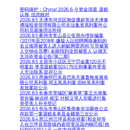
密码保护：China! 2026.6-9 资金清退, 退赔,
认领, 信息核对
2026.8.5 天津市河北区敦促潘超等涉天津泰
博瑞投资管理有限公司非法集资系列案件公
司职员退缴违法所得
2026.8.5 衢州市常山县公安局办理诈骗案
(2017年至2018年,嫌疑人以招聘网络兼职的
名义推荐被害人进入蚂蚁网盟房间,引导被害
人交纳会员费),未能找到全部被害人,认领无
主涉诈资金公告(第二期)
2026.8.5 太原市小店区王宁罚金案120元不
明案款,李昊退赔案9241.79元刑事案件受害
人无法联系,提存公示
2026.8.5 恩施州巴东县巴东天蓬畜牧发展有
限公司系列案,邓玉凤系列案,田桂英系列案
发放案款公示
2026.8.5 长春市宽城区“麻黄草”案王元恭集
资诈骗,林吉祥,侯宝,付权义等人非吸进行集
资受害人补充登记
2026.8.5 包头市青山区鲁燕春非法吸收公众
存款罪一案退赔名单及金额第三次公示
2026.8.4 怒江州兰坪县和全祥案(和全祥等
人在兰坪县营盘镇内盗窃变压器内铜芯线)执
行到位6152.4元,一年内办理退款