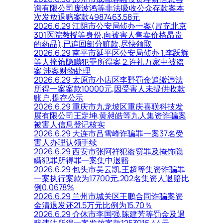
询有限公司庞波鸿等非法吸收公众存款案本
次发放退赔案款4987463.58元
2026.6.29 江阴市公安局侦办一案(冒充北京
301医院教授等身份,向被害人售卖价格昂贵
的药品),已追回部分赃款,尽快领取
2026.6.29 南平市延平区公安局侦办 1.李跃辉
等人掩饰隐瞒犯罪所得案 2.许礼万家中被盗
案 涉案财物处理
2026.6.29 太原市小店区李野罚金追缴违法
所得一案案款10000元,因受害人未提供收款
账户,提存公示
2026.6.29 重庆市九龙坡区重庆喜联科技发
展有限公司王定坤,黄昶皓等九人集资诈骗案
被害人信息登记核实
2026.6.29 大连市吕雪峰诈骗罪一案37名受
害人办理认领手续
2026.6.29 西安市张阿祥犯盗窃罪及掩饰隐
瞒犯罪所得罪一案集中退赔
2026.6.29 包头市吴云凯,王超等集资诈骗罪
一案执行案款为17700元,202名集资人退赔比
例0.0678%
2026.6.29 兰州市城关区王鹏合同诈骗案资
金清退发还21.5万元比例为15.70％
2026.6.29 介休市李国强,陈建芳等罚金及退