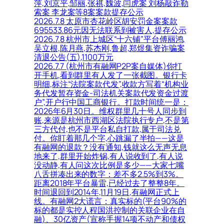
萍,刘京平,邹丽,张祺,魏波,闫虎案 刘杨敲诈勒
索案 李龙案等8案案款提存公示
2026.7.8 太原市杏花岭区胡安罚金案案款
695533.86元因无法联系到被害人,提存公示
2026.7.8 杭州市上城区“十六铺”平台傅丽鸿,
吴立根,陈月燕,苏杰刚,鲁超,郑煜集资诈骗案
清退公告(五),1100万元
2026.7.7 (杭州市有融网P2P案自媒体)你打
开手机,看到群里有人发了一张截图。银行卡
明细,标注“法院案款代发”,收款方写着“机构业
务代发暂存资金-司法机关案款代发资金过渡
户”,开户行中国工商银行。打款时间统一是：
2026年6月30日。维权群里几十号人同步到
账,来源是杭州市西湖区法院执行专户,不是第
三方代付,也不是平台私自打款,属于司法兑
付。你盯着那几个字,心跳漏了半拍——这是
有融网的退款？没有通知,钱就这么无声无息
地来了,群里开始炸锅,有人说收到了,有人说
没动静,有人问这次比例是多少——大家七嘴
八舌拼凑出来的数字：差不多2.5%到3%。
距离2018年平台暴雷,已经过去了整整8年。
时间退回到2014年,11月19日,有融网正式上
线。有融网2大谎言：真实标的(平台90%的
标的都是实控人程国洪控制的关联企业在自
融)、30亿资产(宣称手握14项不动产和债权