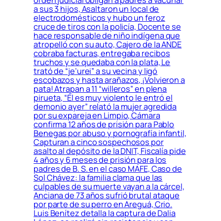
a sus 3 hijos, Asaltaron un local de
electrodomésticos y hubo un feroz
cruce de tiros con la policía, Docente se
hace responsable de niño indígena que
atropelló con su auto, Cajero de la ANDE
cobraba facturas, entregaba recibos
truchos y se quedaba con la plata, Le
trató de “je’urei” a su vecina y ligó
escobazos y hasta arañazos, ¡Volvieron a
pata! Atrapan a 11 “willeros” en plena
pirueta, “Él es muy violento le entró el
demonio ayer” relató la mujer agredida
por su expareja en Limpio, Cámara
confirma 12 años de prisión para Pablo
Benegas por abuso y pornografía infantil,
Capturan a cinco sospechosos por
asalto al depósito de la DNIT, Fiscalía pide
4 años y 6 meses de prisión para los
padres de B. S. en el caso MAFE, Caso de
Sol Chávez: la familia clama que las
culpables de su muerte vayan a la cárcel,
Anciana de 73 años sufrió brutal ataque
por parte de su perro en Areguá, Crio.
Luis Benítez detalla la captura de Dalia