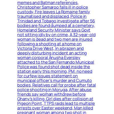
memes and Batman references,
Christopher Samaroo falls ill in police
custody, Fire leaves La Romaine family
traumatised and displaced, Police in
Trinidad and Tobago investigate after 56
bodies are found dumped at a cemetery,
Homeland Security Minister says Govt
not sitting idly by on crime, A 32-year-old
woman is dead and two men are injured
following a shooting at a home on
Victoria Drive West, In a brazen and
deeply disturbing incident an acting
woman corporal Anusha Eversley
attached to the San Fernando Municipal
Police was found shot dead inside the
station early this morning, PM: no need
for curfew issues statement on
municipal officer’s murder and Cumuto
bodies, Relatives call for probe after fatal
police shooting in Moruga, After abuse
friends say woman withdrew before
Ghany’s killing, Girl dies after collision at
Pigeon Point, TTPS raids lead to multiple
arrests over Easter weekend, Man killed
pregnant woman among two shot in