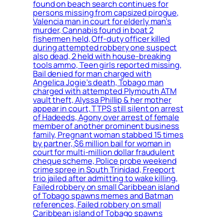
found on beach search continues for
persons missing from capsized pirogue,
Valencia man in court for elderly man’s
murder, Cannabis found in boat 2
fishermen held, Off-duty officer killed
during attempted robbery one suspect
also dead, 2 held with house-breaking
tools ammo, Teen girls reported missing,
Bail denied for man charged with
Angelica Jogie’s death, Tobago man
charged with attempted Plymouth ATM
vault theft, Alyssa Phillip & her mother
appear in court, TTPS still silent on arrest
of Hadeeds, Agony over arrest of female
member of another prominent business
family, Pregnant woman stabbed 15 times
by partner, $6 million bail for woman in
court for multi-million dollar fraudulent
cheque scheme, Police probe weekend
crime spree in South Trinidad, Freeport
trio jailed after admitting to wake killing,
Failed robbery on small Caribbean island
of Tobago spawns memes and Batman
references, Failed robbery on small
Caribbean island of Tobago spawns