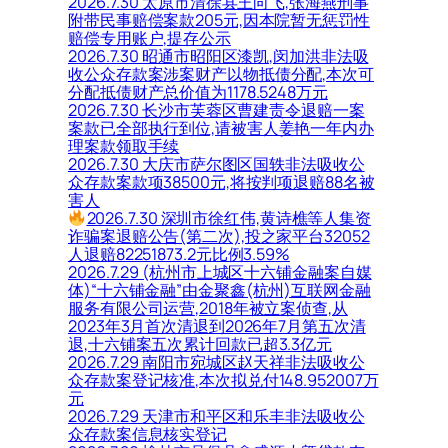
2026.7.30 太原市清徐县王向飞,张海燕刑事
附带民事赔偿案款205元,因本院暂无惩罚性
赔偿专用账户,提存公示
2026.7.30 昭通市昭阳区漆凯,闵加洪非法吸
收公众存款案涉案财产以物抵债分配,本次可
分配抵债财产总价值为1178.5248万元
2026.7.30 长沙市芙蓉区曹建责令退赔一案
案款已全部执行到位,请被害人姜艳一年内办
理案款领取手续
2026.7.30 大庆市萨尔图区国轶非法吸收公
众存款案款项38500元,将按判项退赔88名被
害人
2026.7.30 深圳市徐红伟,黄诗樵等人集资
诈骗案退赔公告(第二次),投之家平台32052
人退赔82251873.2元比例3.59%
2026.7.29 (杭州市上城区十六铺金融案自媒
体)“十六铺金融”由金聚鑫(杭州)互联网金融
服务有限公司运营,2018年被立案侦查,从
2023年3月首次清退到2026年7月第五次清
退,十六铺案五次累计回款已超3.3亿元
2026.7.29 南阳市宛城区赵天祥非法吸收公
众存款案登记核准,本次拟兑付148.952007万
元
2026.7.29 天津市和平区和乐丰非法吸收公
众存款案信息核实登记