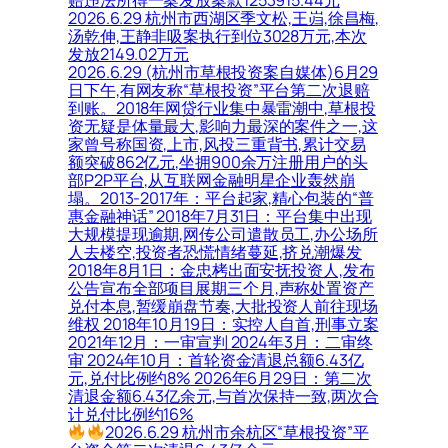
赔违法所得一案发放案款1253915.44元
2026.6.29 杭州市西湖区季文松,王岿,徐昌梅,
汤乾伸,王静非吸案执行到位3028万元,本次
发放2149.02万元
2026.6.29 (杭州市草根投资案自媒体)6月29
日下午,有网友称“草根投资”平台第二次退赔
到账。2018年网贷行业集中暴雷潮中,草根投
资无疑是体量最大,影响力最深的案件之一,这
家曾号称国资,上市,风投三重背书,累计交易
额突破862亿元,坐拥900余万注册用户的头
部P2P平台,从互联网金融明星企业轰然崩
塌。2013-2017年：平台起家,精心包装的“普
惠金融神话” 2018年7月31日：平台集中出现
大规模提现逾期,网传公司遣散员工,办公场所
人去楼空,投资者恐慌情绪蔓延,挤兑潮爆发
2018年8月1日：金忠栲出面安抚投资人,发布
公告宣布全部项目展期三个月,声称处置资产
兑付本息,暂缓崩盘节奏,大批投资人前往现场
维权 2018年10月19日：实控人自首,刑事立案
2021年12月：一审宣判 2024年3月：二审终
审 2024年10月：首轮资金清退总额6.43亿
元,兑付比例约8% 2026年6月29日：第二次
清退金额6.43亿余元,与首次保持一致,两次合
计兑付比例约16%
2026.6.29 杭州市余杭区“草根投资”平