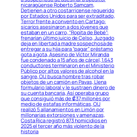
nicaragüense Roberto Samcam,
Detienen a otro costarricense requerido
por Estados Unidos para ser extraditado,
Terror frente a convento en Cartago:
sicarios asesinaron a dos jóvenes que
estaban en un carro, “Ropita de Bebé”:
frenarían último juicio de Celso, Juzgado
deja en libertad a madre sospechosa de
entregar a su hija para “pagar” préstamo
gota a gota, Asesino de Víctor Miranda
fue condenado a 15 años de cárcel, 1.643
conductores terminaron en el Ministerio
Público por altos valores de alcohol en la
sangre, OIJ busca hombre tras robar
objetos de un camión en Pavas, Llena
formulario laboral y le sustraen dinero de
su cuenta bancaria, Así operaba grupo
que consiguió más de ₡37 millones por
medio de estafas informáticas, OIJ
realizó 5 allanamientos en Limón por
millonarias extorsiones y amenazas,
Costa Rica registró 873 homicidios en
2025 el tercer año más violento de la
historia