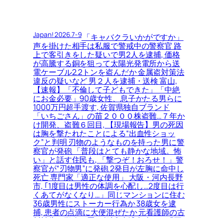
Japan! 2026.7-9
「キャバクラいかがですか」
声を掛けた相手は私服で警戒中の警察官 路
上で客引きをした疑いで男2人を逮捕, 価格
が高騰する銅を狙って太陽光発電所から送
電ケーブル2.2トンを盗んだか 金属盗対策法
違反の疑いなど 男２人を逮捕・送検 富山,
【速報】「不倫して子どもできた」「中絶
にお金必要」90歳女性、息子かたる男らに
1000万円超手渡す, 佐賀県独自ブランド
「いちごさん」の苗２０００株盗難…７年か
け開発、盗難６回目, 【現場報告】男の死因
は胸を撃たれたことによる“出血性ショッ
ク”と判明 刃物のようなものを持った男に警
察官が発砲 「普段はとても静かな地域。怖
い」と話す住民も, 「撃つぞ！おろせ！」警
察官が“刃物男”に発砲 2発目が左胸に命中し
死亡 専門家「適正な使用」 大阪・河内長野
市, ｢1度目は男性の体調を心配し…2度目は行
くあてがなくなり…」同じマンションに住む
36歳男性にストーカー行為か 38歳女を逮
捕, 患者の点滴に大便混ぜたか 元看護師の古