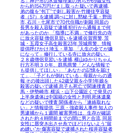
る」神戸市の水道修理業の男らが69歳女性
から約154万円だまし取った疑いで再逮捕,
弟の腹を“包丁”で刺し殺害か 竹腰佳亨容疑
者（57）を逮捕 調べに対し黙秘 千葉・野田
市, 石川・七尾市で70代住職が刺殺 同居の
長男を殺人容疑で逮捕 犯行から通報まで何
があったのか, 「指導に不満」で修行先の寺
に放火容疑 僧侶見習いを逮捕 佐賀県警, 茨
城・五霞女子高生殺害23年 茨城県警、情報
提供呼びかけ 埼玉・草加, 「人生の全てが嫌
になって」修行している寺に放火の疑い、
２８歳僧侶見習いを逮捕, 横山ゆかりちゃん
行方不明３０年、群馬県警「どんな情報で
も提供してほしい」「あなたの記憶を届け
て」, 「子どもが倒れている」母親からの通
報 その後出頭した42歳父親を小学1年娘を
殺害の疑いで逮捕 息子も死亡で関連捜査 群
馬・伊勢崎市, 横浜・山下公園近くで発見の
上半身遺体は中国籍の女性と判明 死体遺棄
などの疑いで捜査 関係者から「連絡取れな
い」と情報提供, 三原・強盗殺人事件 知人の
男逮捕から１週間 被害男性は、生存が確認
された約４時間前までの間に男と合流, 同居
女性に唇突き出させ糸でほどけないよう“留
め縫い”か 傷害容疑で逮捕された桜井容疑者