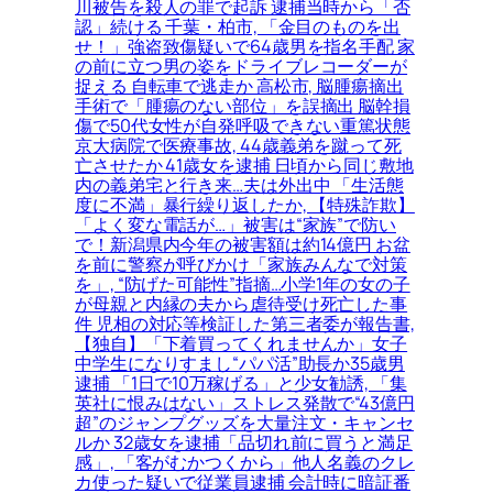
川被告を殺人の罪で起訴 逮捕当時から「否
認」続ける 千葉・柏市, 「金目のものを出
せ！」強盗致傷疑いで64歳男を指名手配 家
の前に立つ男の姿をドライブレコーダーが
捉える 自転車で逃走か 高松市, 脳腫瘍摘出
手術で「腫瘍のない部位」を誤摘出 脳幹損
傷で50代女性が自発呼吸できない重篤状態
京大病院で医療事故, 44歳義弟を蹴って死
亡させたか 41歳女を逮捕 日頃から同じ敷地
内の義弟宅と行き来…夫は外出中 「生活態
度に不満」暴行繰り返したか, 【特殊詐欺】
「よく変な電話が…」被害は“家族”で防い
で！新潟県内今年の被害額は約14億円 お盆
を前に警察が呼びかけ「家族みんなで対策
を」, “防げた可能性”指摘…小学1年の女の子
が母親と内縁の夫から虐待受け死亡した事
件 児相の対応等検証した第三者委が報告書,
【独自】「下着買ってくれませんか」女子
中学生になりすまし“パパ活”助長か35歳男
逮捕 「1日で10万稼げる」と少女勧誘, 「集
英社に恨みはない」ストレス発散で“43億円
超”のジャンプグッズを大量注文・キャンセ
ルか 32歳女を逮捕「品切れ前に買うと満足
感」, 「客がむかつくから」他人名義のクレ
カ使った疑いで従業員逮捕 会計時に暗証番