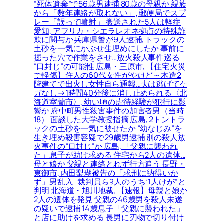
“死体遺棄”で56歳男逮捕 80歳の母親か 親族
から「数年連絡が取れない」, 郵便局でスプ
レー「誤って噴射」 搬送された5人は軽症
愛知, アフリカ・シエラレオネ拠点の特殊詐
欺に関与か 兵庫県警が9人逮捕, トラックの
土砂を一気にかぶせ生埋めにしたか 事前に
掘った穴で作業をさせ…放火殺人事件巡る
“口封じ”の可能性 広島・三原市, 【住宅火災
で軽傷】住人の60代女性がやけど～木造2
階建てで出火し女性自ら通報…夫は逃げてケ
ガなし→1時間40分後に消し止められる〈北
海道室蘭市〉, 幼い頃の虐待経験が犯行に影
響か 府中町男性殺害事件の加害者男（当時
18） 面談した大学教授指摘 広島, 2トントラ
ックの土砂を一気に被せたか “幼なじみ”を
生き埋め殺害容疑で29歳男逮捕 別の殺人放
火事件の“口封じ”か 広島, 「父親に襲われ
た」息子が助け求める 住宅から2人の遺体…
母と娘か 父親と連絡とれず行方追う 長野・
東御市, 内田梨瑚被告の「求刑に納得いか
ず」男乱入…裁判員ら9人のうち“1人けが”と
判明 北海道・旭川地裁, 【速報】母親と娘か
2人の遺体を発見 父親の46歳男を殺人未遂
の疑いで逮捕 14歳息子「父親に襲われた」
と店に助けを求める 長男に刃物で切り付け