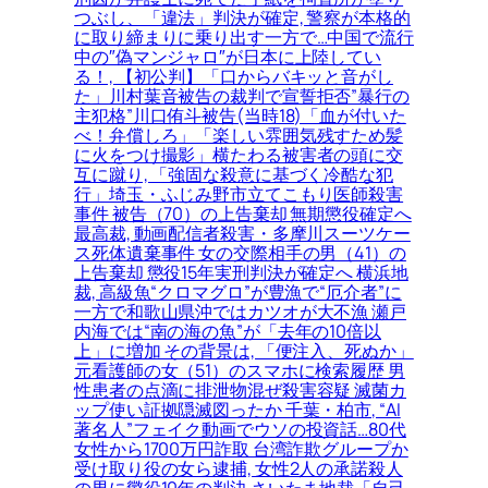
つぶし、「違法」判決が確定, 警察が本格的
に取り締まりに乗り出す一方で…中国で流行
中の″偽マンジャロ″が日本に上陸してい
る！, 【初公判】「口からバキッと音がし
た」川村葉音被告の裁判で宣誓拒否”暴行の
主犯格”川口侑斗被告(当時18)「血が付いた
べ！弁償しろ」「楽しい雰囲気残すため髪
に火をつけ撮影」横たわる被害者の頭に交
互に蹴り, 「強固な殺意に基づく冷酷な犯
行」埼玉・ふじみ野市立てこもり医師殺害
事件 被告（70）の上告棄却 無期懲役確定へ
最高裁, 動画配信者殺害・多摩川スーツケー
ス死体遺棄事件 女の交際相手の男（41）の
上告棄却 懲役15年実刑判決が確定へ 横浜地
裁, 高級魚“クロマグロ”が豊漁で“厄介者”に
一方で和歌山県沖ではカツオが大不漁 瀬戸
内海では“南の海の魚”が「去年の10倍以
上」に増加 その背景は, 「便注入、死ぬか」
元看護師の女（51）のスマホに検索履歴 男
性患者の点滴に排泄物混ぜ殺害容疑 滅菌カ
ップ使い証拠隠滅図ったか 千葉・柏市, “AI
著名人”フェイク動画でウソの投資話…80代
女性から1700万円詐取 台湾詐欺グループか
受け取り役の女ら逮捕, 女性2人の承諾殺人