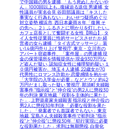
で中国籍の男を逮捕, 「もう死ぬしかないや
ん」1000回以上も…復縁迫る送信 男逮捕, 女
性議員が実名会見 谷田部議員は「キスした
事実なく行為もない」 わいせつ疑惑めぐり
対立姿勢 横浜市, 西日本豪雨８年「復興 そ
の先へ」２）ふるさとに明かりを灯したい…
カフェ店長として奮闘する女性【岡山】, タ
イ人女性従業員に性的サービスさせたか 経
営者の女ら逮捕 「タイ古式マッサージ」装
い1.4億円売り上げ 警視庁, 東京・立川市の
アパート窃盗事件、「案件屋」の男逮捕 現
金の保管場所を情報提供か 現金930万円な
ど盗んだ疑い, 認知症女性に修理契約疑い １
０億円被害か、埼玉４人逮捕, 22歳女が70
代男性にロマンス詐欺か 恋愛感情を抱かせ
「大学院の入学金が必要」などとウソ 約42
万円だまし取った疑い 警視庁, 那須町夫婦殺
害事件 “指示役”と“仲介役”の男2人に懲役30
年の判決 東京地裁「役割を主体的に果たし
た」, 上野資産家夫婦殺害 指示役と仲介役の
男2人に懲役30年判決 「必要な役割を果た
した」「発案者でも首謀者でもない」東京
地裁, 宝島さん夫婦殺害事件で初判決 “指示
役”と“仲介役”に懲役30年「犯行実現に必要
な役割果たした」求刑は無期懲役, 白骨化