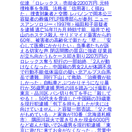
伝達 「ロレックス」売却金2200万円, 元特
捜検事を免職、法務省「信用著しく損ね
た」 捜査対象者と交際, レバノンで岡本公三
容疑者の葬儀 PFLP指導部らが参列, ニュー
スアンソロジー <1997年> 福田和子容疑者
を逮捕 逃亡14年11カ月 時効寸前、福井で 松
山のホステス殺人, サリドマイド薬害から約
60年、被害者の高齢化で新たな「壁」 「安
心して医療にかかりたい」当事者たちが訴
える切実な声, 閉店間際の質店に強盗 従業員
が立ち向かうもケース叩き割り220万円の
ロレックス奪う 犯行の一部始終, 「2人が動
けなくなった」中国籍の男女2人が体調不良
で行動不能 低体温症の疑い 北アルプス白馬
岳で遭難、同行下山して救助, 「治療費が欲
しかった」自転車とぶつかりそうになり暴
行か 36歳男逮捕 男性の頭を踏みつけ撮影も
東京・品川区, パン切り包丁を手に「殺して
やる！」50代夫を脅迫した中国籍の39歳妻
を現行犯逮捕「包丁を持ちましたが夫には
向けていません」と容疑一部否認…「父と母
がもめている」と家族が110番〈北海道札幌
市〉, 隅田川花火で置き引きか 現金6000円
など盗んだ疑いで24歳男を現行犯逮捕 「東
京に遊びに来てお金がなくなった」, 営業中