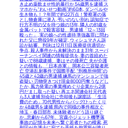
き止め薬飲ませ性的暴行か 54歳男を逮捕 ス
マホから“わいせつ動画”約60本, ダンベルや
生き物も！？年間で約22万点！警察署の落
とし物倉庫に潜入, 弔いのない別れ 認知症で
行方不明の父を待つ娘の13年, 隣人の81歳を
金属バットで殺害容疑、男逮捕「12～13回
殴った」, 実の娘への性虐待 準強姦罪に問わ
れた父に懲役9年が確定, ウィシュマさん訴
訟が結審、判決は12月11日 医療提供適切か
争点, 殺人事件から未解決のまま31年 スーパ
ーナンペイ関連の情報提供を, 妻の首絞めた
疑いで88歳逮捕、妻はその後死亡 夫が介護
との情報も, 「日本赤軍」 岡本公三容疑者死
亡 空港乱射事件で国際手配, “刑務所仲間”の
45歳と42歳の男逮捕 練馬のマンションで強
盗疑い 刃物突きつけ現金8000円奪うなどし
たか, 風力発電の事業権めぐり企業から2億
円だまし取った疑い 再エネ関連会社元代表
ら3人逮捕 別会社に売却後も譲渡話, 「生活
費のため」70代男性からバッグひったくり
か 48歳男を逮捕 県内で同様の事件相次ぐ
埼玉・春日部市, 未体験者がどう語り継ぐ
か…悲劇から67年、宮森小ジェット機墜落
事故の記憶を未来へ繋ぐ若者たちの模索, 死
刑囚が弁護士に宛てた手紙を拘置所が塗り