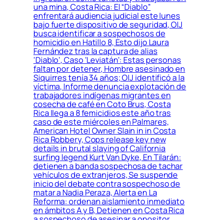
una mina, Costa Rica: El “Diablo”
enfrentará audiencia judicial este lunes
bajo fuerte dispositivo de seguridad, OIJ
busca identificar a sospechosos de
homicidio en Hatillo 8, Esto dijo Laura
Fernández tras la captura de alias
‘Diablo’, Caso ‘Leviatán’: Estas personas
faltan por detener, Hombre asesinado en
Siquirres tenía 34 años; OIJ identificó a la
víctima, Informe denuncia explotación de
trabajadores indígenas migrantes en
cosecha de café en Coto Brus, Costa
Rica llega a 8 femicidios este año tras
caso de este miércoles en Palmares,
American Hotel Owner Slain in in Costa
Rica Robbery, Cops release key new
details in brutal slaying of California
surfing legend Kurt Van Dyke, En Tilarán:
detienen a banda sospechosa de tachar
vehículos de extranjeros, Se suspende
inicio del debate contra sospechoso de
matar a Nadia Peraza, Alerta en La
Reforma: ordenan aislamiento inmediato
en ámbitos A y B, Detienen en Costa Rica
a sospechoso de asesinar a opositor