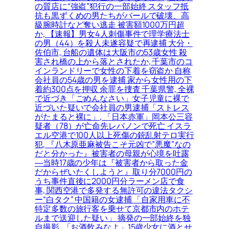
の質店に“強盗”犯行の一部始終 スタッフ抵
抗も黒ずくめの男たちがバールで破壊、高
級腕時計など奪い逃走 被害額1000万円超
か, 【速報】男女4人刺傷事件で理学療法士
の男（44）を殺人未遂容疑で再逮捕 大分・
佐伯市, 台船の遺体は大阪市の53歳女性 殺
害され橋の上から落とされたか, 千葉市のコ
インランドリーで女性の下着を窃盗か 自称
会社員の54歳の男を逮捕 家から女性用の下
着約300点を押収 余罪を捜査 千葉県警, 全裸
で近づき「ごめんなさい」女子児童に裸で
近づいた疑いで会社員の男逮捕「ストレス
がたまると裸に」, 「日本赤軍」岡本公三容
疑者（78）が亡命先レバノンで死亡 イスラ
エル空港で100人以上死傷の銃乱射テロ実行
犯, 『八木原亜麻被告こそ元凶で”悪魔”なの
だと分かった』被害者の母親が心境を吐露
―当時17歳の少年は『被害者から取った金
だからぜいたくしようと』取り分7000円の
うち事件直後に2000円分ラーメン店で食
事, 関西空港で多発する無許可の違法タクシ
ー“白タク” 中国籍の女逮捕 「自家用車に不
特定多数の旅行客を乗せて京都市内のホテ
ルまで送迎した疑い」 摘発の一部始終を独
自撮影, 「お酒飲みなよ」15歳少女に酒とせ