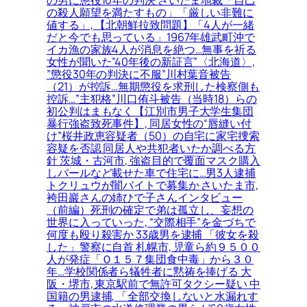
の男に懲役10年の判決 さいたま地裁「自己
の殺人願望を満たすもの」「厳しい非難に
値する」, 【北朝鮮拉致問題】「4人が一緒
だと今でも思っている」1967年雄武町沖で
イカ漁の家族4人が消息を絶つ…無事を祈る
女性が聞いた”40年後の新証言”〈北海道〉,
”懲役30年の判決に不服”川村葉音被告
（21）が控訴…無期懲役を求刑した検察側も
控訴…”主犯格”川口侑斗被告（当時18）らの
初公判はまもなく【江別市男子大学生集団
暴行強盗致死事件】, 同居女性の“唇縫い付
け”桜井政恵容疑者（50）の自宅に家宅捜索
容疑を否認 同居人や共犯者いたか調べる方
針 茨城・古河市, 強盗目的で覆面マスク購入
しバールなど載せた車で住宅に…男3人逮捕
トクリュウが闇バイトで募集か さいたま市,
袴田巖さんの姉ひで子さんインタビュー
（前編）死刑の確定で弟は孤立し、妄想の
世界に入っていった, “交際相手”を金づちで
何度も殴り殺害か 33歳男を逮捕 「彼女を殺
した」警察に自首 札幌市, 児童ら約９５００
人が発症「Ｏ１５７集団食中毒」から３０
年…学校関係者ら犠牲者に黙祷を捧げる 大
阪・堺市, 東京駅前で無許可タクシー疑い 中
国籍の男逮捕, 「全部交換しないと水漏れす