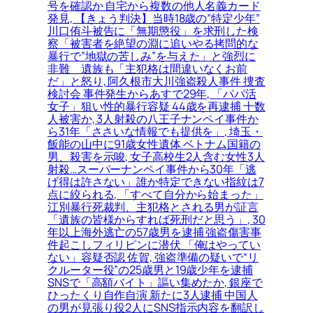
号を確認か 自宅から複数の他人名義カード
発見, 【きょう判決】当時18歳の”特定少年”
川口侑斗被告に「無期懲役」を求刑した検
察「被害者を絶望の淵に追いやる拷問的な
暴行で”地獄の苦しみ”を与えた」と強烈に
非難＿遺族も「主犯格は間違いなくお前
だ」と怒り, 阿久根市大川強盗殺人事件 捜査
検討会 事件発生からあすで29年, 「パパ活
女子」狙い性的暴行容疑 44歳を再逮捕 十数
人被害か, 3人射殺の八王子ナンペイ事件か
ら31年「ささいな情報でも提供を」, 埼玉・
飯能の山中に91歳女性遺体 ベトナム国籍の
男、殺害を示唆, 女子高校生2人含む女性3人
射殺…スーパーナンペイ事件から30年「逃
げ得は許さない」誰か特定できない指紋は7
点に絞られる, 「すべて自分から始まった」
江別暴行死裁判、主犯格とされる男が証言
「遺族の皆様からすれば死刑だと思う」, 30
年以上海外逃亡の57歳男を逮捕 強盗傷害事
件起こしフィリピンに潜伏 「俺はやってい
ない」容疑否認 佐賀, 強盗準備の疑いで“リ
クルーター役”の25歳男と19歳少年を逮捕
SNSで「高額バイト」謳い集めたか, 銀座で
ひったくり自作自演 新たに3人逮捕 中国人
の男が見張り役2人にSNS指示内容を翻訳し