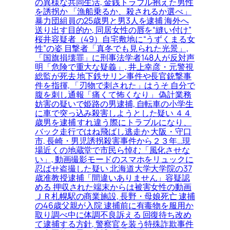
の異様な共同生活, 金銭トラブル抱えた男性
を誘拐か 「漁船乗るか、殺されるか選べ」
暴力団組員の25歳男と男3人を逮捕 海外へ
送り出す目的か, 同居女性の唇を“縫い付け”
桜井容疑者（49）自宅敷地に“うずくまる女
性”の姿 目撃者「真冬でも見られた光景」,
「国旗損壊罪」に刑事法学者148人が反対声
明「危険で重大な疑義」, 井上幸彦・元警視
総監が死去 地下鉄サリン事件や長官銃撃事
件を指揮, 「刃物で刺された」はうそ 自分で
腹を刺し通報「痛くて怖くなり」 偽計業務
妨害の疑いで姫路の男逮捕, 自転車の小学生
に車で突っ込み殺害しようとした疑い ４４
歳男を逮捕 すれ違う際にトラブルになり、
バック走行ではね飛ばし逃走か 大阪・守口
市, 長崎・男児誘拐殺害事件から２３年…現
場近くの地蔵堂で市民ら悼む「風化させな
い」, 動画撮影モードのスマホをリュックに
忍ばせ盗撮した疑い 北海道大学大学院の37
歳准教授逮捕「間違いありません」容疑認
める 押収された端末からは被害女性の動画
ＪＲ札幌駅の商業施設, 長野・母娘死亡 逮捕
の46歳父親が入院 逮捕前に有毒物を服用か
取り調べ中に体調不良訴える 回復待ち改め
て逮捕する方針, 警察官を装う特殊詐欺事件