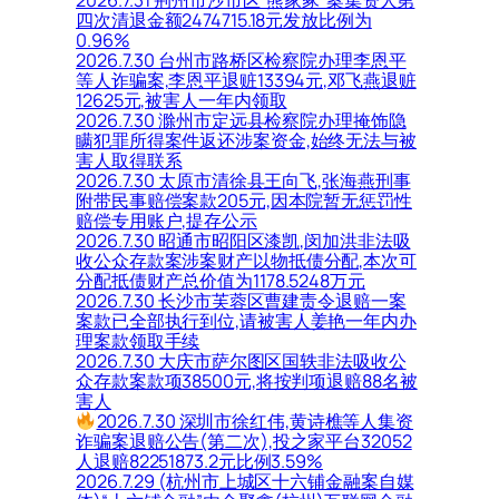
2026.7.31 荆州市沙市区“熊家冢”案集资人第
四次清退金额2474715.18元发放比例为
0.96%
2026.7.30 台州市路桥区检察院办理李恩平
等人诈骗案,李恩平退赃13394元,邓飞燕退赃
12625元,被害人一年内领取
2026.7.30 滁州市定远县检察院办理掩饰隐
瞒犯罪所得案件返还涉案资金,始终无法与被
害人取得联系
2026.7.30 太原市清徐县王向飞,张海燕刑事
附带民事赔偿案款205元,因本院暂无惩罚性
赔偿专用账户,提存公示
2026.7.30 昭通市昭阳区漆凯,闵加洪非法吸
收公众存款案涉案财产以物抵债分配,本次可
分配抵债财产总价值为1178.5248万元
2026.7.30 长沙市芙蓉区曹建责令退赔一案
案款已全部执行到位,请被害人姜艳一年内办
理案款领取手续
2026.7.30 大庆市萨尔图区国轶非法吸收公
众存款案款项38500元,将按判项退赔88名被
害人
2026.7.30 深圳市徐红伟,黄诗樵等人集资
诈骗案退赔公告(第二次),投之家平台32052
人退赔82251873.2元比例3.59%
2026.7.29 (杭州市上城区十六铺金融案自媒