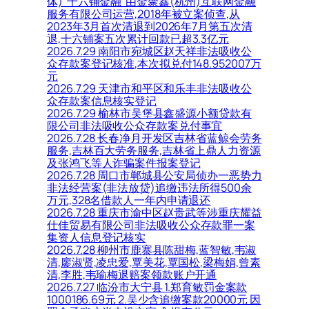
体)“十六铺金融”由金聚鑫(杭州)互联网金融
服务有限公司运营,2018年被立案侦查,从
2023年3月首次清退到2026年7月第五次清
退,十六铺案五次累计回款已超3.3亿元
2026.7.29 南阳市宛城区赵天祥非法吸收公
众存款案登记核准,本次拟兑付148.952007万
元
2026.7.29 天津市和平区和乐丰非法吸收公
众存款案信息核实登记
2026.7.29 榆林市吴堡县鑫盛源小额贷款有
限公司非法吸收公众存款案兑付事宜
2026.7.28 长春净月开发区吉林省蓝鲸会劳务
服务,吉林百大劳务服务,吉林省上鼎人力资源
及张鸿飞等人诈骗案件报案登记
2026.7.28 周口市郸城县公安局侦办一恶势力
非法经营案(非法放贷)追缴违法所得500余
万元,328名借款人一年内申请退还
2026.7.28 重庆市渝中区赵贵武等涉重庆耀益
仕佳贸易有限公司非法吸收公众存款罪一案
集资人信息登记核实
2026.7.28 柳州市鹿寨县陈甜梅,蓝智敏,韦淑
清,廖淑贤,凌忠爱,覃美花,覃国松,梁梅娟,曾素
清,李胜,韦瑜梅退赔案领款账户开通
2026.7.27 临汾市大宁县 1.郑育敏罚金案款
1000186.69元 2.吴少含追缴案款20000元 因