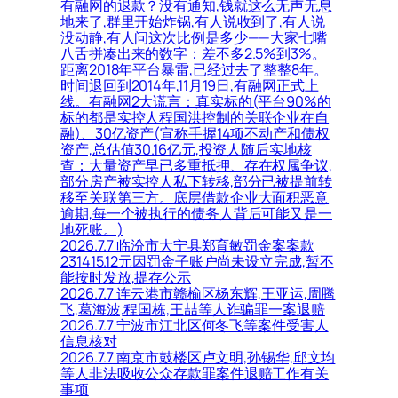
有融网的退款？没有通知,钱就这么无声无息
地来了,群里开始炸锅,有人说收到了,有人说
没动静,有人问这次比例是多少——大家七嘴
八舌拼凑出来的数字：差不多2.5%到3%。
距离2018年平台暴雷,已经过去了整整8年。
时间退回到2014年,11月19日,有融网正式上
线。有融网2大谎言：真实标的(平台90%的
标的都是实控人程国洪控制的关联企业在自
融)、30亿资产(宣称手握14项不动产和债权
资产,总估值30.16亿元,投资人随后实地核
查：大量资产早已多重抵押、存在权属争议,
部分房产被实控人私下转移,部分已被提前转
移至关联第三方。底层借款企业大面积恶意
逾期,每一个被执行的债务人背后可能又是一
地死账。)
2026.7.7 临汾市大宁县郑育敏罚金案案款
231415.12元因罚金子账户尚未设立完成,暂不
能按时发放,提存公示
2026.7.7 连云港市赣榆区杨东辉,王亚运,周腾
飞,葛海波,程国栋,王喆等人诈骗罪一案退赔
2026.7.7 宁波市江北区何冬飞等案件受害人
信息核对
2026.7.7 南京市鼓楼区卢文明,孙锡华,邱文均
等人非法吸收公众存款罪案件退赔工作有关
事项