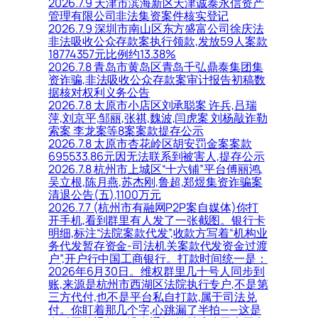
2026.7.9 天津市滨海新区天津诚泰永信资产
管理有限公司非法集资案件核实登记
2026.7.9 深圳市南山区东方盛富公司徐庆法
非法吸收公众存款案执行领款,发放59人案款
18774357元比例约13.38%
2026.7.8 青岛市黄岛区青岛千弘鼎泰集团集
资诈骗,非法吸收公众存款案审计报告初稿数
据核对权利义务公告
2026.7.8 太原市小店区刘承聪案 许兵,吕瑞
萍,刘京平,邹丽,张祺,魏波,闫虎案 刘杨敲诈勒
索案 李龙案等8案案款提存公示
2026.7.8 太原市杏花岭区胡安罚金案案款
695533.86元因无法联系到被害人,提存公示
2026.7.8 杭州市上城区“十六铺”平台傅丽鸿,
吴立根,陈月燕,苏杰刚,鲁超,郑煜集资诈骗案
清退公告(五),1100万元
2026.7.7 (杭州市有融网P2P案自媒体)你打
开手机,看到群里有人发了一张截图。银行卡
明细,标注“法院案款代发”,收款方写着“机构业
务代发暂存资金-司法机关案款代发资金过渡
户”,开户行中国工商银行。打款时间统一是：
2026年6月30日。维权群里几十号人同步到
账,来源是杭州市西湖区法院执行专户,不是第
三方代付,也不是平台私自打款,属于司法兑
付。你盯着那几个字,心跳漏了半拍——这是