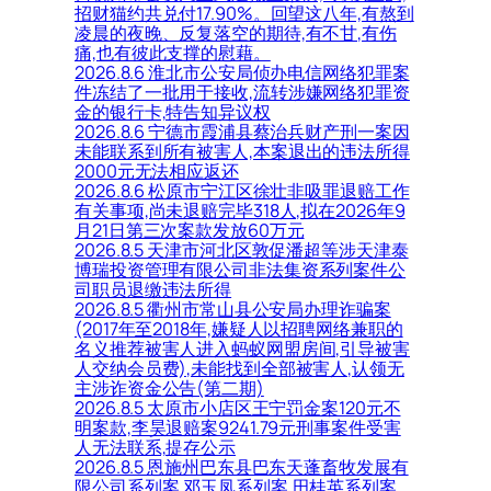
招财猫约共兑付17.90%。回望这八年,有熬到
凌晨的夜晚、反复落空的期待,有不甘,有伤
痛,也有彼此支撑的慰藉。
2026.8.6 淮北市公安局侦办电信网络犯罪案
件冻结了一批用于接收,流转涉嫌网络犯罪资
金的银行卡,特告知异议权
2026.8.6 宁德市霞浦县蔡治兵财产刑一案因
未能联系到所有被害人,本案退出的违法所得
2000元无法相应返还
2026.8.6 松原市宁江区徐壮非吸罪退赔工作
有关事项,尚未退赔完毕318人,拟在2026年9
月21日第三次案款发放60万元
2026.8.5 天津市河北区敦促潘超等涉天津泰
博瑞投资管理有限公司非法集资系列案件公
司职员退缴违法所得
2026.8.5 衢州市常山县公安局办理诈骗案
(2017年至2018年,嫌疑人以招聘网络兼职的
名义推荐被害人进入蚂蚁网盟房间,引导被害
人交纳会员费),未能找到全部被害人,认领无
主涉诈资金公告(第二期)
2026.8.5 太原市小店区王宁罚金案120元不
明案款,李昊退赔案9241.79元刑事案件受害
人无法联系,提存公示
2026.8.5 恩施州巴东县巴东天蓬畜牧发展有
限公司系列案,邓玉凤系列案,田桂英系列案