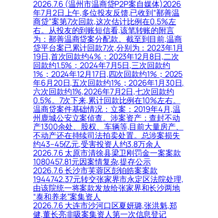
2026.7.6 (温州市温商贷P2P案自媒体)2026
年7月2日上午,多位投友反馈,已收到“鄯善温
商贷”案第7次回款,这次估计比例在0.5%左
右。从投友的到账短信看,该笔转账的附言
为：鄯善温商贷案分配款。截至到目前,温商
贷平台案已累计回款7次,分别为：2023年1月
19日,首次回款约4%；2023年12月8日,二次
回款约1.5%；2024年7月5日,三次回款约
1%；2024年12月17日,四次回款约1%；2025
年6月20日,五次回款约1%；2026年1月30日,
六次回款约1%,2026年7月2日,七次回款约
0.5%。7次下来,累计回款比例在10%左右。
温商贷案件基础情况：立案：2019年4月,温
州鹿城公安立案侦查。涉案资产：查封不动
产1300余处、股权、车辆等,目前大量房产、
不动产还在持续司法拍卖处置。总涉案损失
约43–45亿元,受害投资人约3.8万余人
2026.7.6 太原市清徐县梁卫刚罚金一案案款
1080457.81元因案情复杂,提存公示
2026.7.6 长沙市芙蓉区彭铂皓案案款
1944742.37元转交张家界市永定区法院处理,
由该院统一将案款发放给张家界和长沙两地
“泰和养老”案集资人
2026.7.6 大连市沙河口区夏妍璐,张洪魁,郑
健,董长亮非吸案集资人第一次信息登记