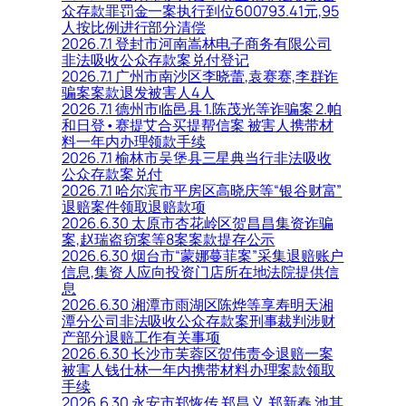
众存款罪罚金一案执行到位600793.41元,95
人按比例进行部分清偿
2026.7.1 登封市河南嵩林电子商务有限公司
非法吸收公众存款案兑付登记
2026.7.1 广州市南沙区李晓蕾,袁赛赛,李群诈
骗案案款退发被害人4人
2026.7.1 德州市临邑县 1.陈茂光等诈骗案 2.帕
和日登•赛提艾合买提帮信案 被害人携带材
料一年内办理领款手续
2026.7.1 榆林市吴堡县三星典当行非法吸收
公众存款案兑付
2026.7.1 哈尔滨市平房区高晓庆等“银谷财富”
退赔案件领取退赔款项
2026.6.30 太原市杏花岭区贺昌昌集资诈骗
案,赵瑞盗窃案等8案案款提存公示
2026.6.30 烟台市“蒙娜蔓菲案”采集退赔账户
信息,集资人应向投资门店所在地法院提供信
息
2026.6.30 湘潭市雨湖区陈烨等享寿明天湘
潭分公司非法吸收公众存款案刑事裁判涉财
产部分退赔工作有关事项
2026.6.30 长沙市芙蓉区贺伟责令退赔一案
被害人钱仕林一年内携带材料办理案款领取
手续
2026.6.30 永安市郑恢传,郑昌义,郑新春,池其