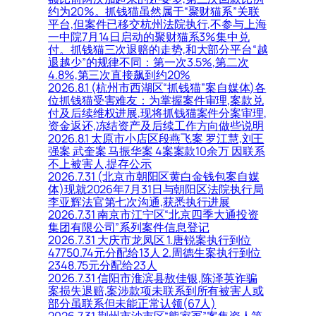
约为20%。抓钱猫虽然属于“聚财猫系”关联
平台,但案件已移交杭州法院执行,不参与上海
一中院7月14日启动的聚财猫系3%集中兑
付。抓钱猫三次退赔的走势,和大部分平台“越
退越少”的规律不同：第一次3.5%,第二次
4.8%,第三次直接飙到约20%
2026.8.1 (杭州市西湖区“抓钱猫”案自媒体)各
位抓钱猫受害难友：为掌握案件审理,案款兑
付及后续维权进展,现将抓钱猫案件分案审理,
资金返还,冻结资产及后续工作方向做些说明
2026.8.1 太原市小店区段燕飞案 罗江慧,刘王
强案 武奎案 马振华案 4案案款10余万 因联系
不上被害人,提存公示
2026.7.31 (北京市朝阳区黄白金钱包案自媒
体)现就2026年7月31日与朝阳区法院执行局
李亚辉法官第七次沟通,获悉执行进展
2026.7.31 南京市江宁区“北京四季大通投资
集团有限公司”系列案件信息登记
2026.7.31 大庆市龙凤区 1.唐锐案执行到位
47750.74元分配给13人 2.周德生案执行到位
2348.75元分配给23人
2026.7.31 信阳市淮滨县敖佳银,陈泽英诈骗
案损失退赔,案涉款项未联系到所有被害人或
部分虽联系但未能正常认领(67人)