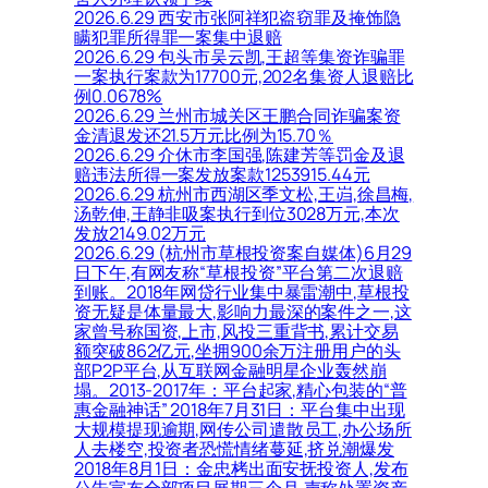
2026.6.29 西安市张阿祥犯盗窃罪及掩饰隐
瞒犯罪所得罪一案集中退赔
2026.6.29 包头市吴云凯,王超等集资诈骗罪
一案执行案款为17700元,202名集资人退赔比
例0.0678%
2026.6.29 兰州市城关区王鹏合同诈骗案资
金清退发还21.5万元比例为15.70％
2026.6.29 介休市李国强,陈建芳等罚金及退
赔违法所得一案发放案款1253915.44元
2026.6.29 杭州市西湖区季文松,王岿,徐昌梅,
汤乾伸,王静非吸案执行到位3028万元,本次
发放2149.02万元
2026.6.29 (杭州市草根投资案自媒体)6月29
日下午,有网友称“草根投资”平台第二次退赔
到账。2018年网贷行业集中暴雷潮中,草根投
资无疑是体量最大,影响力最深的案件之一,这
家曾号称国资,上市,风投三重背书,累计交易
额突破862亿元,坐拥900余万注册用户的头
部P2P平台,从互联网金融明星企业轰然崩
塌。2013-2017年：平台起家,精心包装的“普
惠金融神话” 2018年7月31日：平台集中出现
大规模提现逾期,网传公司遣散员工,办公场所
人去楼空,投资者恐慌情绪蔓延,挤兑潮爆发
2018年8月1日：金忠栲出面安抚投资人,发布