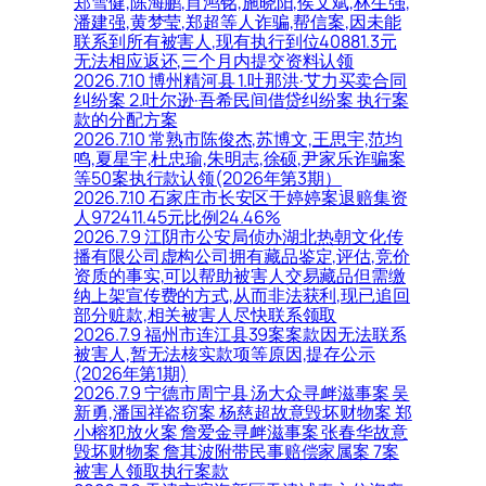
郑雪健,陈海鹏,肖鸿铭,施晓阳,侯文斌,林生强,
潘建强,黄梦莹,郑超等人诈骗,帮信案,因未能
联系到所有被害人,现有执行到位40881.3元
无法相应返还,三个月内提交资料认领
2026.7.10 博州精河县 1.吐那洪·艾力买卖合同
纠纷案 2.吐尔逊·吾希民间借贷纠纷案 执行案
款的分配方案
2026.7.10 常熟市陈俊杰,苏博文,王思宇,范均
鸣,夏星宇,杜忠瑜,朱明志,徐硕,尹家乐诈骗案
等50案执行款认领(2026年第3期）
2026.7.10 石家庄市长安区于婷婷案退赔集资
人972411.45元比例24.46%
2026.7.9 江阴市公安局侦办湖北热朝文化传
播有限公司虚构公司拥有藏品鉴定,评估,竞价
资质的事实,可以帮助被害人交易藏品但需缴
纳上架宣传费的方式,从而非法获利,现已追回
部分赃款,相关被害人尽快联系领取
2026.7.9 福州市连江县39案案款因无法联系
被害人,暂无法核实款项等原因,提存公示
(2026年第1期)
2026.7.9 宁德市周宁县 汤大众寻衅滋事案 吴
新勇,潘国祥盗窃案 杨慈超故意毁坏财物案 郑
小榕犯放火案 詹爱金寻衅滋事案 张春华故意
毁坏财物案 詹其波附带民事赔偿家属案 7案
被害人领取执行案款