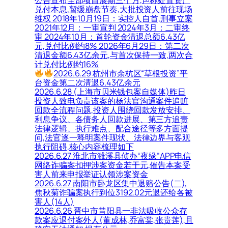
公告宣布全部项目展期三个月,声称处置资产
兑付本息,暂缓崩盘节奏,大批投资人前往现场
维权 2018年10月19日：实控人自首,刑事立案
2021年12月：一审宣判 2024年3月：二审终
审 2024年10月：首轮资金清退总额6.43亿
元,兑付比例约8% 2026年6月29日：第二次
清退金额6.43亿余元,与首次保持一致,两次合
计兑付比例约16%
2026.6.29 杭州市余杭区“草根投资”平
台资金第二次清退6.43亿余元
2026.6.28 (上海市贝米钱包案自媒体)昨日
投资人致电负责该案的杨法官沟通案件追赃
回款全流程问题,投资人围绕回款发放安排、
利息争议、各债务人回款进展、第三方追责
法律逻辑、执行难点、配合途径等多方面提
问,法官逐一释明案件现状、法律边界与客观
执行阻碍,核心内容梳理如下
2026.6.27 淮北市濉溪县侦办“夜缘”APP电信
网络诈骗案扣押涉案资金若干元,催告本案受
害人前来申报举证认领涉案资金
2026.6.27 南阳市卧龙区集中退赔公告(二),
焦秋菊诈骗案执行到位3192.02元退还给各被
害人(14人)
2026.6.26 晋中市昔阳县一非法吸收公众存
款案应退付案外人(董成林,乔富棠,张贵莲),且