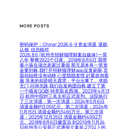
MORE POSTS
密码保护：China! 2026.6-9 资金清退, 退赔,
认领, 信息核对
2026.8.6 (杭州市招财猫理财案自媒体)一晃
八年,整整2922个日夜。2018年8月6日,我带
着小孩在湖北老家过暑假,那天原本有一笔资
金要到账,我打开招财猫理财app反复刷新,页
面却始终没有动静,心里隐隐发慌,赶紧咨询客
服,等来的却是晴天霹雳：平台出事了。求助
无门,问询无路,我们自发抱团自救,建立了第
一个喵友QQ群,特意取名西湖。2023年4月13
日,杭州中院对三名主犯正式宣判。法院执行
了三次清退：第一次清退：2024年5月6日,
清退金额约3.05亿元。第二次清退：2024年
11月15日,清退金额约3465万元。第三次清
退：2025年12月25日,清退金额约4992万
元。2018年8月6日爆雷后,到2019年11月24
日杭州市公安局正式通报立案前,2万以上的,