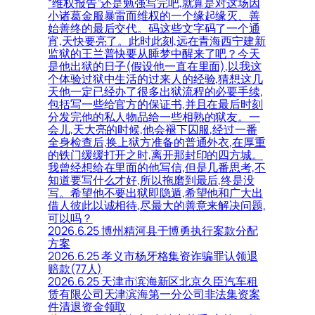
“维权报告”还是勉强写完吧,就算是对这场因
小诸葛金服暴雷而维权的一个缘起缘灭、善
始善终的最后交代。码这些文字码了一个通
宵,天快要亮了。此时此刻,远在青海西宁建新
监狱的王兰普快要从睡梦中醒来了吧？今天
是他出狱的日子(假设他一直在里面),以我这
个体验过狱中生活的过来人的经验,猜想这几
天他一定已经办了很多出狱流程的必要手续,
包括写一些给官方的保证书,并且在最后时刻
分发完他的私人物品给一些相熟的狱友。一
会儿,天大亮的时候,他会褪下囚服,经过一番
全身检查后,换上狱方准备的普通外衣,在厚重
的铁门缓缓打开之时,离开那封印的四方城。
我曾经想给在里面的他写信,但是几番思考,不
知道要写什么才好,所以拖磨到最后,终是没
写。希望他不要出狱即隐遁,希望他和广大出
借人彼此以诚相待,尽最大的善意来解决问题,
可以吗？
2026.6.25 博州精河县于博勇执行案款分配
方案
2026.6.25 孝义市杨牙格集资诈骗罪认领退
赔款(77人)
2026.6.25 天津市滨海新区北京久臣汽车租
赁有限公司天津滨海第一分公司非法集资案
件清退资金领取