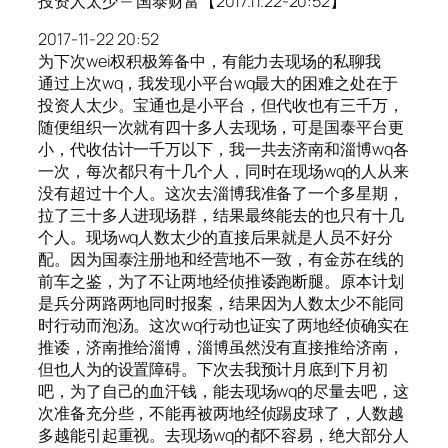
投资人太少 — 国泰财富【2017.11.22-20:52】
2017-11-22 20:52
为下次wei权积极筹备中，有能力去现场的私聊我
通过上次wq，我发现小平台wq最大的困难之处在于
投资人太少。宝通也是小平台，但代收也有三千万，
随便组织一次就有四十多人去现场，可是国泰平台更
小，代收估计一千万以下，我一共去济南和淄博wq各
一次，每次都只有十几个人，同时在现场wq的人从来
没有超过十个人。这次去淄博我准备了一个多星期，
拉了三十多人进现场群，结果最终能去的也只有十几
个人。现场wq人数太少的直接后果就是人员不好分
配。因为国泰注册地和经营地不一致，有金苏在线的
前车之鉴，为了不让两地经侦推诿跑断腿。原本计划
是兵分两路两地同时报案，结果因为人数太少不能同
时行动而泡汤。这次wq行动也证实了两地经侦确实在
推诿，济南推给淄博，淄博虽然没有直接推给济南，
但也人为的设置障碍。下次去我预计月底到下月初
吧，为了自己的血汗钱，能去现场wq的尽量去吧，这
次准备充分些，不能再被两地经侦踢皮球了，人数越
多越能引起重视。去现场wq的都不容易，绝大部分人