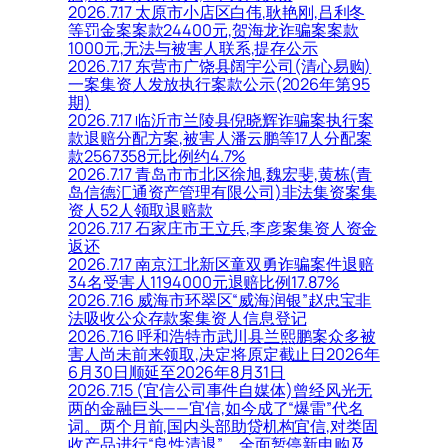
2026.7.17 太原市小店区白伟,耿艳刚,吕利冬
等罚金案案款24400元,贺海龙诈骗案案款
1000元,无法与被害人联系,提存公示
2026.7.17 东营市广饶县阔宇公司(清心易购)
一案集资人发放执行案款公示(2026年第95
期)
2026.7.17 临沂市兰陵县倪晓辉诈骗案执行案
款退赔分配方案,被害人潘云鹏等17人分配案
款2567358元比例约4.7%
2026.7.17 青岛市市北区徐旭,魏宏斐,黄栋(青
岛信德汇通资产管理有限公司)非法集资案集
资人52人领取退赔款
2026.7.17 石家庄市王立兵,李彦案集资人资金
返还
2026.7.17 南京江北新区童双勇诈骗案件退赔
34名受害人1194000元退赔比例17.87%
2026.7.16 威海市环翠区“威海润银”赵忠宝非
法吸收公众存款案集资人信息登记
2026.7.16 呼和浩特市武川县兰熙鹏案众多被
害人尚未前来领取,决定将原定截止日2026年
6月30日顺延至2026年8月31日
2026.7.15 (宜信公司事件自媒体)曾经风光无
两的金融巨头——宜信,如今成了“爆雷”代名
词。两个月前,国内头部助贷机构宜信,对类固
收产品进行“良性清退”。全面暂停新申购及