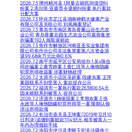
2026.7.3 博州精河县 1.阿曼古丽民间借贷纠
纷案 2.库尔班·亚森责令退赔纠纷案 执行案款
分配方案
2026.7.3 怀化市芷江县湖南神鹤大健康产业
有限公司及关联公司,刘凤梅案登记
2026.7.3 青岛市市南区青岛香薰山谷生态农
业公司,青岛香薰谷园生态农业公司葛蓉集资
诈骗案192人领取退赔款
2026.7.3 焦作市解放区河南亚圣实业集团有
限公司焦作分公司非法集资案第八次资金清
退99.68余万元比例0.6%
2026.7.2 南平市延平区公安局侦办 1.吴x珠合
同诈骗案 2.康雪婷案 3.黄仁洪等人掩饰隐瞒
犯罪所得收益案 涉案财物处理
2026.7.2 太原市小店区吴超案,段建东案,王萍
案因联系不到受害人,案款提存公示
2026.7.2 福清市一案执行案款263806.54元
因未能联系到被害人,提存公示
2026.7.2 济源市 1.姚保国案 2.李朋欢案 3.张
永政等人掩饰隐瞒犯罪所得罪一案 限期认领
违法所得款项
2026.7.2 长治市壶关县王坤案(2019年12月10
日判决)追缴到案赃款111493元,相关被害人一
年内办理领款手续
2026.7.2 洛阳市伊川县李晓玉犯非法吸收公