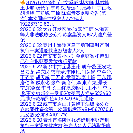
2026.6.23 深圳市“文燊威”林文峰,林武峰,
王少鹏,杨长军,李辉汉,詹远军,张婵叶,丁仁杰,
胡运锋,王凯锐,王楠,陈端贵案退赔公告(第一
次),本次退赔纯投资人37254人
192287310.62元
2026.6.22 大连开发区“乾道嘉”江雨,朱海芳
等人非法吸收公众存款案集资人187人信息登
记
2026.6.22 泰州市海陵区马子勇刑事财产刑
执行一案退赔款发放被害人2人
2026.6.22 南安市黄小玉罚金退赔案和傅阳
昆罚金退赔案发放执行案款
2026.6.22 新乡市封丘县王伟,胡海强,王发龙,
吕云龙,赵东民,韩守录,李刚胜,闫达岗,李会弯,
王齐莹,胡天威,王万奇,章藩浩,李士峰,王东领,
唐伯章,赵永彬,张垒,秦彦伟,李帅,卢龙,景长
宁,宋金保,李肖飞,王红磊,刘林川,王小军,李玉
虎,王文帅罚金一案152位受害人损失522462
元,执行款项到位406249.34元,退赔
2026.6.22 咸宁市通山县黄艳非法吸收公众
存款案件资金第二次清退发还49户567030.6
元发放比例13.410117%
2026.6.20 泰州市海陵区张婷婷刑事财产刑
执行一案退赔款发放,被害人21人无法取得联
系