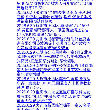
昊,郑新义盗窃案7名被害人分配案款17407.18
元退赔率7.515%
2026.6.30 济源市 1.郜国俊案 2.李淼,王科,闫
雪锋,刘依林,冯拥会,赵庆波,程毅,张龙龙案 3.
潘福案 限期认领款项
2026.6.30 杭州市上城区“尊岚珠宝系”吴成
弟,吴正豪,翟玲娜等人非吸案资金清退公告
(四),第四次清退475415元
2026.6.30 彭州市成都蓉融投资理财信息咨
询有限公司庞波鸿等非法吸收公众存款案本
次发放退赔案款4987463.58元
2026.6.29 江阴市公安局侦办一案(冒充北京
301医院教授等身份,向被害人售卖价格昂贵
的药品),已追回部分赃款,尽快领取
2026.6.29 南平市延平区公安局侦办 1.李跃辉
等人掩饰隐瞒犯罪所得案 2.许礼万家中被盗
案 涉案财物处理
2026.6.29 太原市小店区李野罚金追缴违法
所得一案案款10000元,因受害人未提供收款
账户,提存公示
2026.6.29 重庆市九龙坡区重庆喜联科技发
展有限公司王定坤,黄昶皓等九人集资诈骗案
被害人信息登记核实
2026.6.29 大连市吕雪峰诈骗罪一案37名受
害人办理认领手续