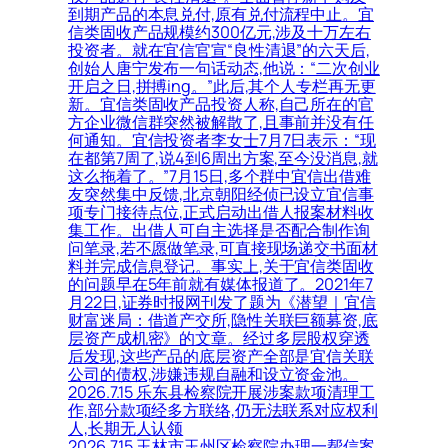
到期产品的本息兑付,原有兑付流程中止。宜
信类固收产品规模约300亿元,涉及十万左右
投资者。就在宜信官宣“良性清退”的六天后,
创始人唐宁发布一句话动态,他说：“二次创业
开启之日,拼搏ing。”此后,其个人专栏再无更
新。宜信类固收产品投资人称,自己所在的官
方企业微信群突然被解散了,且事前并没有任
何通知。宜信投资者李女士7月7日表示：“现
在都第7周了,说4到6周出方案,至今没消息,就
这么拖着了。”7月15日,多个群中宜信出借难
友突然集中反馈,北京朝阳经侦已设立宜信事
项专门接待点位,正式启动出借人报案材料收
集工作。出借人可自主选择是否配合制作询
问笔录,若不愿做笔录,可直接现场递交书面材
料并完成信息登记。事实上,关于宜信类固收
的问题早在5年前就有媒体报道了。2021年7
月22日,证券时报网刊发了题为《潜望｜宜信
财富迷局：借道产交所,隐性关联巨额募资,底
层资产成机密》的文章。经过多层股权穿透
后发现,这些产品的底层资产全部是宜信关联
公司的债权,涉嫌违规自融和设立资金池。
2026.7.15 乐东县检察院开展涉案款项清理工
作,部分款项经多方联络,仍无法联系对应权利
人,长期无人认领
2026.7.15 玉林市玉州区检察院办理一帮信案