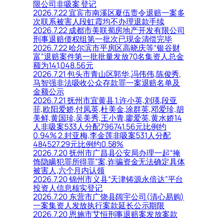
限公司非吸案 登记
2026.7.22 宜宾市南溪区夏伍责令退赔一案多
次联系被害人段虹霞均不办理退款手续
2026.7.22 成都市美联蜀房地产开发有限公司
刑事退赔债权组第一批次已现金清偿完毕
2026.7.22 哈尔滨市平房区高晓庆等“银谷财
富”退赔案件第一批批量发放70名集资人总金
额为141,048.56元
2026.7.21 包头市青山区郭华,冯伟伟,陈俊秀,
马智强非法吸收公众存款罪一案退赔名单及
金额公示
2026.7.21 抚州市宜黄县 1.许小英,刘瑛,段亚
菲,欧阳爱娇,付凤英,杜美金,涂群英,邓爱珍,胡
美鲜,黄国珍,吴美秀,王小青,廖爱英,黄水娇14
人非吸案533人分配796741.56元比例约
0.94% 2.封亚梅,李金莲非吸案531人分配
484527.29元比例约0.58%
2026.7.20 抚州市广昌县公安局办理一起“掩
饰隐瞒犯罪所得罪”案,诈骗资金无法确定具体
被害人,六个月内认领
2026.7.20 锦州市义县“天津铸源永倍达”平台
投资人信息核实登记
2026.7.20 东营市广饶县阔宇公司(清心易购)
一案集资人发放执行案款延长公示期限
2026.7.20 恩施市艾恒刑事退赔案发放案款