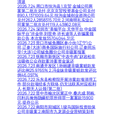
清退
2026.7.24 周口市扶沟县 1.京贸,金城公司两
案第二批次兑付,北京京贸投资基金公司兑付
890人1371009.64元,扶沟金城创业咨询公司
兑付262人2858315.70元 2.河南明礼实业公
司案第二批次兑付119人43862.08元
2026.7.24 深圳市“美银平台,天华平台,中金国
际平台”许金华,刘世奇,许长途等人诈骗案领
款公告,本次发放35704044.31元
2026.7.23 营口市鲅鱼圈区参小伙(辽宁)公
司,辽参(大连)商务国际旅行社公司,辽参同乐
堂(大连)公司鲅鱼圈分公司非吸案报案
2026.7.23 抚顺市新抚区“中农牛肉”赵岩松非
法吸收公众存款案涉案资金返还
2026.7.23 南通开发区 1.孙丽建非吸案赃款发
还比例25.9765% 2.冯金妹非吸案赃款发还比
例46.097%
2026.7.22 乐东县检察院开展涉案款项清理工
作,部分款项经多方联络,仍无法联系对应权利
人,长期无人认领(第二批)
2026.7.22 晋中市榆次区冀正中,桑志成,郭栋,
闫利兵掩饰隐瞒犯罪所得罪一案案款15900
元,提存公示
2026.7.22 南阳市宛城区 1.骏马国际投资担保
公司非吸案 2.南阳市九龙源企业营销策划有