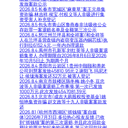
发放案款公示
2026.8.5 长春市宽城区“麻黄草”案王元恭集
资诈骗,林吉祥,侯宝,付权义等人非吸进行集
资受害人补充登记
2026.8.5 包头市青山区鲁燕春非法吸收公众
存款罪一案退赔名单及金额第三次公示
2026.8.4 怒江州兰坪县和全祥案(和全祥等
人在兰坪县营盘镇内盗窃变压器内铜芯线)执
行到位6152.4元,一年内办理退款
2026.8.4 禹州市孔新军,刘红英等人非吸案退
赔集资人,办理期限自2026年8月6日至2026
年10月5日止,为期两个月
2026.8.4 贵阳市云岩区 1.贵州中颐颐和养老
公司刘慧案发放45810.95元 2.谢阳飞,玛尼才
让,侯垅海案发还32万元 被害人登记
2026.8.4 南京市鼓楼区陈冬梅,姚小冬,豆忠
波等人非吸案退赔工作事项,第一次已发放
1000万元,此次发放4547081.39元
2026.8.3 北京市(成吉大易股权投资基金)姚
恒艳集资诈骗,赵文政等十九人非吸案案款发
还
2026.8.1 (杭州市西湖区“抓钱猫”案自媒
体)2026年7月31日,多位热心投友反馈,已收
到“抓钱猫”案的第三次退赔,并且此次回款金
额比前两次加起来的还要多,第三次回款比例