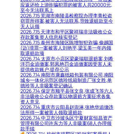
应返还给上游诈骗犯罪的被害人共20000元,
至今无法联系上
2026.7.15 芜湖市南陵县检察院办理李青松盗
窃罪所得案,被害人无法联系,导致退赃款至今
无人认领
2026.7.15 天津市和平区聚祥瑞非法吸收公众
存款案集资人信息核实登记
2026.7.15 泰州市海陵区陈增智犯诈骗,偷越国
(边)境罪一案被害人刘艳平,梁玉美一年内领
取退赔款项
2026.7.14 太原市小店区梁豪瑞聪退赔案,刘希
洋罚金追缴案,郭凤艳罚金追缴案因受害人未
提供收款账户,提存公示
2026.7.14 南阳市康鑫纸箱包装有限公司,南阳
城乡一体化示范区德玲纸箱制造厂张文胜,单
德玲等人非吸案登记确认
2026.7.14 保定市顺平县张文良,张成飞等六人
非法吸收公众存款案以物退赔方案征求各集
资人意见
2026.7.14 重庆市云阳县赵崇淋,张艳华追缴违
法所得一案被害人领取退赔款
2026.7.14 中卫市沙坡头区宁夏财富恒昌资产
管理有限公司许东力等人非吸案68人办理领
款手续