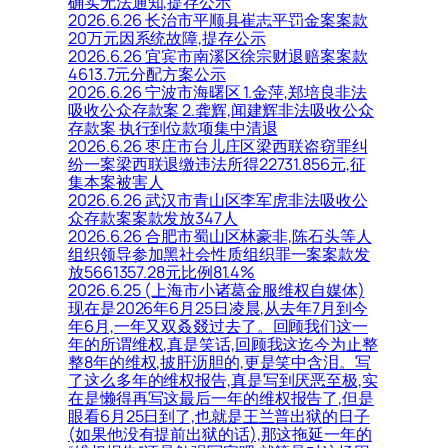
确实无法通知,提存公示
2026.6.26 长治市平顺县崔志平罚金案案款
20万元因系统故障,提存公示
2026.6.26 宜宾市南溪区徐宗财退赔案案款
4613.7元分配方案公示
2026.6.26 宁波市海曙区 1.金萍,郑培良非法
吸收公众存款案 2.龚辉,闻建辉非法吸收公众
存款案 执行到位款项集中清退
2026.6.26 枣庄市台儿庄区梁西联盗窃罪纠
纷一案梁西联退缴违法所得22731.856元,征
集本案被害人
2026.6.26 武汉市青山区李军虎非法吸收公
众存款案案款发放347人
2026.6.26 合肥市蜀山区林豪非,陈石头等人
组织领导参加黑社会性质组织罪一案案款发
放5661357.28元比例81.4%
2026.6.25 (上海市小诸葛金服维权自媒体)
现在是2026年6月25日凌晨,从去年7月到今
年6月,一年又双叒叕过去了。回顾我们这一
年的所谓维权,真是笑话,回顾我这迄今为止整
整8年的维权,披肝沥胆的,更是笑中含泪。写
了这么多年的维权报告,真是写到厌恶至极,实
在是懒得再写这最后一年的维权报告了,但是
眼看6月25日到了,也就是王兰普出狱的日子
(如果他没有提前出狱的话),那这拖延一年的