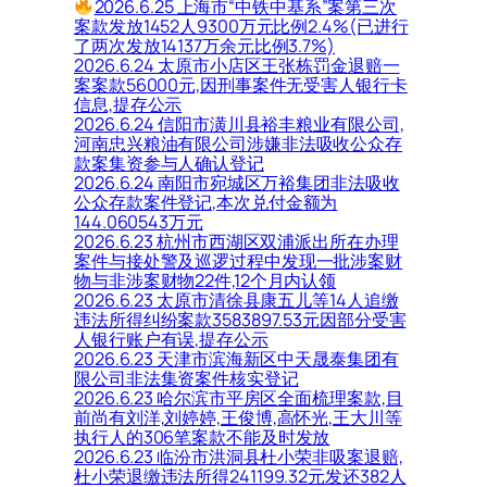
2026.6.25 上海市“中铁中基系”案第三次
案款发放1452人9300万元比例2.4%(已进行
了两次发放14137万余元比例3.7%)
2026.6.24 太原市小店区王张栋罚金退赔一
案案款56000元,因刑事案件无受害人银行卡
信息,提存公示
2026.6.24 信阳市潢川县裕丰粮业有限公司,
河南忠兴粮油有限公司涉嫌非法吸收公众存
款案集资参与人确认登记
2026.6.24 南阳市宛城区万裕集团非法吸收
公众存款案件登记,本次兑付金额为
144.060543万元
2026.6.23 杭州市西湖区双浦派出所在办理
案件与接处警及巡逻过程中发现一批涉案财
物与非涉案财物22件,12个月内认领
2026.6.23 太原市清徐县康五儿等14人追缴
违法所得纠纷案款3583897.53元因部分受害
人银行账户有误,提存公示
2026.6.23 天津市滨海新区中天晟泰集团有
限公司非法集资案件核实登记
2026.6.23 哈尔滨市平房区全面梳理案款,目
前尚有刘洋,刘婷婷,王俊博,高怀光,王大川等
执行人的306笔案款不能及时发放
2026.6.23 临汾市洪洞县杜小荣非吸案退赔,
杜小荣退缴违法所得241199.32元发还382人