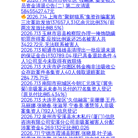
2026.7.14 杭州市拱墅区“投融家”案受损人
员资金清退公告(二),第二次清退
58455427.47元
2026.7.14 上海市“聚财猫系”集资诈骗案第
三次案款发放137657人3.1亿余元比例3%(前
两次发放比例8.5%)
2026.7.13 玉林市容县检察院办理一掩饰隐瞒
犯罪所得案,应按比例返还25名被害人共
3422.72元,无法联系被害人
2026.7.13 昭通市镇雄县清理出一批应退未退
的保证金合计30789.04,现已具备退款条件,4
人1公司至今未取得有效联络
2026.7.13 大庆市萨尔图区韩金梅非法吸收公
众存款案件各集资人40人领取退赔案款
284,775.71元
2026.7.13 南阳市宛城区今朝汇元珠宝(冀先
菊)非吸案从未参与兑付的77名集资人登记
(原兑付比例5.434%)
2026.7.13 大连开发区“久信融富”吴珊珊,王丹,
马丽娜,张晓春,张淑琴,宁春美,潘慧等人非吸
案集资人(192人)信息登记
2026.7.12 泉州市安溪县水木私行(厦门)信息
咨询有限公司安溪分公司非吸案被害人分配
涉案资金4,269,132元比例0.026
2026.7.11 宁德市霞浦县郭辉,张晓晨,叶子涵,