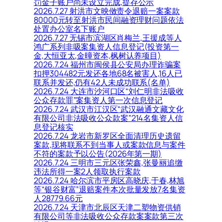
罚金子账户尚未设立完成,提存公示
2026.7.27 射洪市文映傚责令退赔一案案款
80000元转至射洪市民间融资理财问题依法
处置办公室名下账户
2026.7.27 无锡市滨湖区肖梅兰,王援成等人
鸿广系列非吸案集资人信息登记(投资第一
金,大恒亚太,金曈资本,枫树认养项目)
2026.7.24 福州市闽侯县公安局办理诈骗案
扣押304482元发还各地68名被害人,16人已
联系并发还,仍有42人未成功联系(名单)
2026.7.24 大连市沙河口区“刘仁明非法吸收
公众存款罪”案集资人第一次信息登记
2026.7.24 武汉市江汉区“武汉融通文藏文化
有限公司非法吸收公众款案”214名集资人信
息登记核实
2026.7.24 龙岩市新罗区全面清理历史遗留
案款,现将联系不到当事人或案款信息与案件
不符的案款予以公告(2026年第一期)
2026.7.24 三明市三元区张荣鑫,张曼丽追缴
违法所得一案2人领取执行案款
2026.7.24 哈尔滨市平房区高晓庆,于春,林旭
等“银谷财富”退赔案件本次批量发放7名集资
人28779.66元
2026.7.24 天津市北辰区天津二塑物资供销
有限公司等非法吸收公众存款案案款第三次