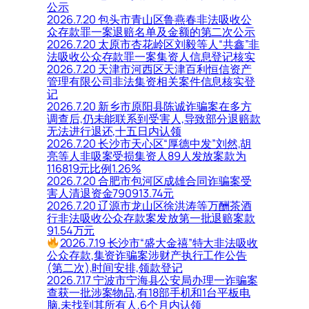
公示
2026.7.20 包头市青山区鲁燕春非法吸收公
众存款罪一案退赔名单及金额的第二次公示
2026.7.20 太原市杏花岭区刘毅等人“共鑫”非
法吸收公众存款罪一案集资人信息登记核实
2026.7.20 天津市河西区天津百利恒信资产
管理有限公司非法集资相关案件信息核实登
记
2026.7.20 新乡市原阳县陈诚诈骗案在多方
调查后,仍未能联系到受害人,导致部分退赔款
无法进行退还,十五日内认领
2026.7.20 长沙市天心区“厚德中发”刘然,胡
亮等人非吸案受损集资人89人发放案款为
116819元比例1.26%
2026.7.20 合肥市包河区成雄合同诈骗案受
害人清退资金790913.74元
2026.7.20 辽源市龙山区徐洪涛等万酬茶酒
行非法吸收公众存款案发放第一批退赔案款
91.54万元
2026.7.19 长沙市“盛大金禧”特大非法吸收
公众存款,集资诈骗案涉财产执行工作公告
(第二次),时间安排,领款登记
2026.7.17 宁波市宁海县公安局办理一诈骗案
查获一批涉案物品,有18部手机和1台平板电
脑,未找到其所有人,6个月内认领